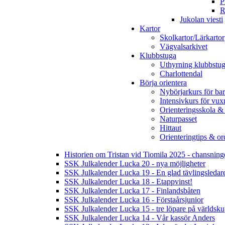
P
R
Jukolan viesti
Kartor
Skolkartor/Lärkartor
Vägvalsarkivet
Klubbstuga
Uthyrning klubbstu
Charlottendal
Börja orientera
Nybörjarkurs för ba
Intensivkurs för vux
Orienteringsskola &
Naturpasset
Hittaut
Orienteringtips & ord
Historien om Tristan vid Tiomila 2025 - chansnin
SSK Julkalender Lucka 20 - nya möjligheter
SSK Julkalender Lucka 19 - En glad tävlingsledar
SSK Julkalender Lucka 18 - Etappvinst!
SSK Julkalender Lucka 17 - Finlandsbåten
SSK Julkalender Lucka 16 - Förstaårsjunior
SSK Julkalender Lucka 15 - tre löpare på världsk
SSK Julkalender Lucka 14 - Vår kassör Anders