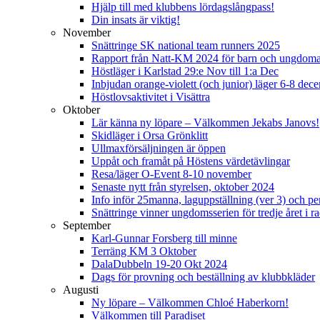
Hjälp till med klubbens lördagslångpass!
Din insats är viktig!
November
Snättringe SK national team runners 2025
Rapport från Natt-KM 2024 för barn och ungdom
Höstläger i Karlstad 29:e Nov till 1:a Dec
Inbjudan orange-violett (och junior) läger 6-8 de
Höstlovsaktivitet i Visättra
Oktober
Lär känna ny löpare – Välkommen Jekabs Janovs!
Skidläger i Orsa Grönklitt
Ullmaxförsäljningen är öppen
Uppåt och framåt på Höstens värdetävlingar
Resa/läger O-Event 8-10 november
Senaste nytt från styrelsen, oktober 2024
Info inför 25manna, laguppställning (ver 3) och per
Snättringe vinner ungdomsserien för tredje året i r
September
Karl-Gunnar Forsberg till minne
Terräng KM 3 Oktober
DalaDubbeln 19-20 Okt 2024
Dags för provning och beställning av klubbkläder
Augusti
Ny löpare – Välkommen Chloé Haberkorn!
Välkommen till Paradiset