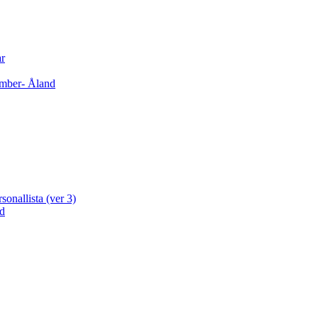
ar
cember- Åland
sonallista (ver 3)
ad