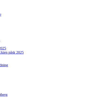
e
3
2025
jeckien påsk 2025
rdning
tberg