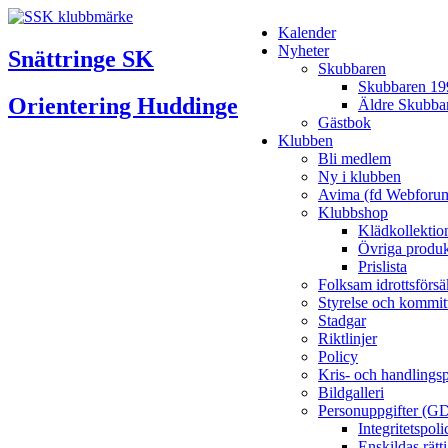
Kalender
Nyheter
Snättringe SK
Skubbaren
Skubbaren 19
Orientering Huddinge
Äldre Skubba
Gästbok
Klubben
Bli medlem
Ny i klubben
Avima (fd Webforu
Klubbshop
Klädkollektio
Övriga produk
Prislista
Folksam idrottsförsä
Styrelse och kommit
Stadgar
Riktlinjer
Policy
Kris- och handlings
Bildgalleri
Personuppgifter (G
Integritetspo
Enskildas rätt