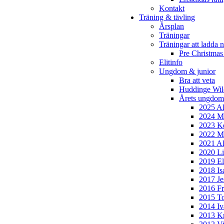
Kontakt
Träning & tävling
Årsplan
Träningar
Träningar att ladda n
Pre Christmas
Elitinfo
Ungdom & junior
Bra att veta
Huddinge Wi
Årets ungdom
2025 Al
2024 Mi
2023 Ke
2022 Mo
2021 Al
2020 Li
2019 El
2018 Is
2017 Je
2016 Fr
2015 To
2014 Iv
2013 Kr