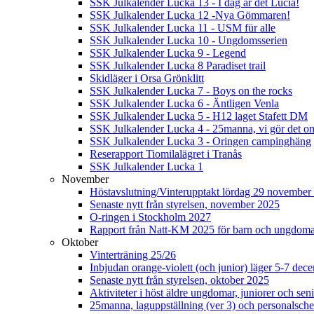
SSK Julkalender Lucka 13 - I dag är det Lucia!
SSK Julkalender Lucka 12 -Nya Gömmaren!
SSK Julkalender Lucka 11 - USM für alle
SSK Julkalender Lucka 10 - Ungdomsserien
SSK Julkalender Lucka 9 - Legend
SSK Julkalender Lucka 8 Paradiset trail
Skidläger i Orsa Grönklitt
SSK Julkalender Lucka 7 - Boys on the rocks
SSK Julkalender Lucka 6 - Äntligen Venla
SSK Julkalender Lucka 5 - H12 laget Stafett DM
SSK Julkalender Lucka 4 - 25manna, vi gör det om
SSK Julkalender Lucka 3 - Oringen campinghäng
Reserapport Tiomilalägret i Tranås
SSK Julkalender Lucka 1
November
Höstavslutning/Vinterupptakt lördag 29 november 
Senaste nytt från styrelsen, november 2025
O-ringen i Stockholm 2027
Rapport från Natt-KM 2025 för barn och ungdom
Oktober
Vinterträning 25/26
Inbjudan orange-violett (och junior) läger 5-7 de
Senaste nytt från styrelsen, oktober 2025
Aktiviteter i höst äldre ungdomar, juniorer och seni
25manna, laguppställning (ver 3) och personalsche