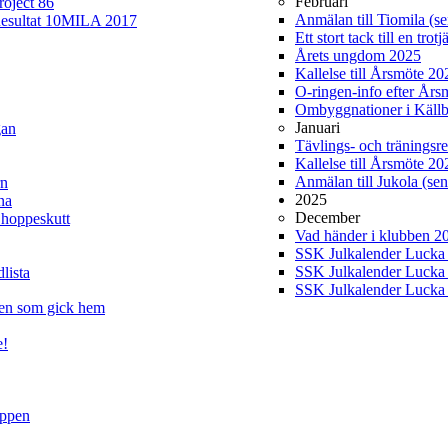
Februari
roject 86
Anmälan till Tiomila (se
esultat 10MILA 2017
Ett stort tack till en tro
Årets ungdom 2025
Kallelse till Årsmöte 2
O-ringen-info efter Års
Ombyggnationer i Källb
Januari
gan
Tävlings- och träningsre
Kallelse till Årsmöte 20
Anmälan till Jukola (sen
rn
2025
na
December
 hoppeskutt
Vad händer i klubben 2
SSK Julkalender Lucka 2
SSK Julkalender Lucka 
lista
SSK Julkalender Lucka 2
gen som gick hem
e!
uppen