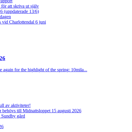
rapport
ör att skriva ut själv
26 (uppdaterade 13/6)
dagen
vid Charlottendal 6 juni
26
 again for the highlight of the spring: 10mila...
l av aktiviteter!
behövs till Midnattsloppet 15 augusti 2026
d Sundby gård
26