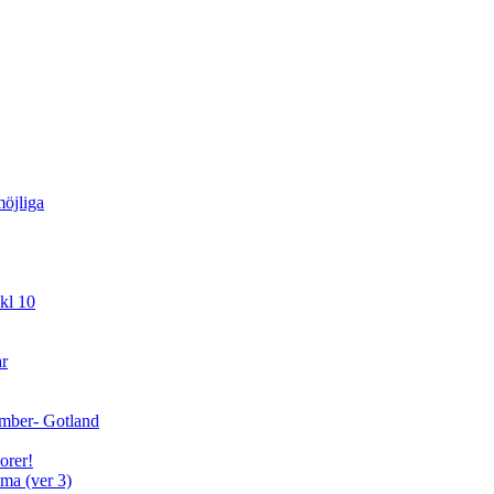
öjliga
kl 10
ar
cember- Gotland
orer!
ma (ver 3)