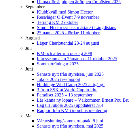
Ullmaxförsäljningen är öppen för hösten 2025
September
Klubbkväll med Simon Hector
Resa/läger O-Event 7-9 november
Terräng KM 2 oktober
Simon Hector svensk mästare i Långdistans
25manna 2025 - lördag 11 oktober
Augusti
Läger Charlottendal 23-24 augusti
Juli
KM och after-run onsdag 20/8
Intresseanmälan 25manna - 11 oktober 2025
Sommarträningar 2025
Juni
Senaste nytt från styrelsen, juni 2025
Jukola 2025 reserapport
Huddinge Wild Camp 2025 är igång!
3 from SSK at World Cup in Idre
Paradiset 2025 – 13 september
Lär känna ny löpare – Välkommen Ernest Pou Br
Lag till Jukola 2025 (uppdaterat 7/6)
Rapport från KM i inomhusorientering
Maj
Våravslutning/sommarupptakt 8 juni
Senaste nytt från styrelsen, maj 2025