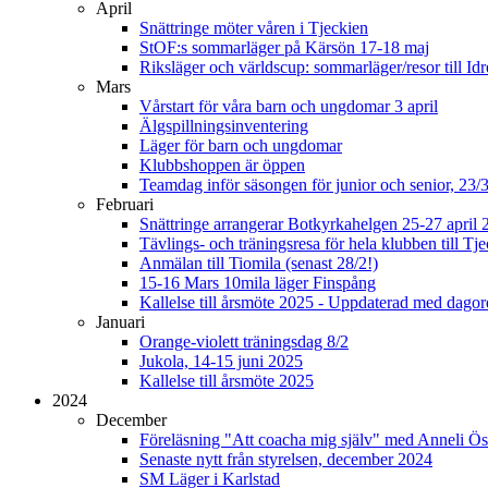
April
Snättringe möter våren i Tjeckien
StOF:s sommarläger på Kärsön 17-18 maj
Riksläger och världscup: sommarläger/resor till Idr
Mars
Vårstart för våra barn och ungdomar 3 april
Älgspillningsinventering
Läger för barn och ungdomar
Klubbshoppen är öppen
Teamdag inför säsongen för junior och senior, 23/
Februari
Snättringe arrangerar Botkyrkahelgen 25-27 april 
Tävlings- och träningsresa för hela klubben till T
Anmälan till Tiomila (senast 28/2!)
15-16 Mars 10mila läger Finspång
Kallelse till årsmöte 2025 - Uppdaterad med dago
Januari
Orange-violett träningsdag 8/2
Jukola, 14-15 juni 2025
Kallelse till årsmöte 2025
2024
December
Föreläsning "Att coacha mig själv" med Anneli Ös
Senaste nytt från styrelsen, december 2024
SM Läger i Karlstad