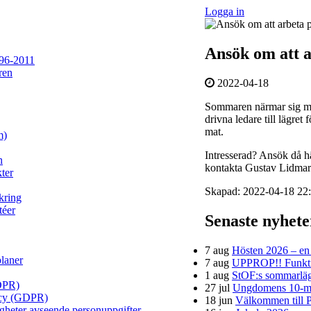
Logga in
Ansök om att 
96-2011
ren
2022-04-18
Sommaren närmar sig m
drivna ledare till lägret
mat.
m)
Intresserad? Ansök då h
n
kontakta Gustav Lidma
ter
Skapad: 2022-04-18 22:
kring
téer
Senaste nyhet
7 aug
Hösten 2026 – en h
planer
7 aug
UPPROP!! Funktion
1 aug
StOF:s sommarläg
DPR)
27 jul
Ungdomens 10-mi
licy (GDPR)
18 jun
Välkommen till P
igheter avseende personuppgifter