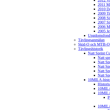
2012 Vi
2011 Ma
2010 D
2009 T
2008 S
2007 S
2006 M
2005 J
Ungdomsfond
Tävlingsanmälan
Skid-O och MTB-O
Tävlingshistorik
Natt Sprint C
Natt sp
Natt Sp
Natt Sp
Natt Sp
Natt Sp
10MILA-histo
Histori
10MIL
10MIL
P
10MIL