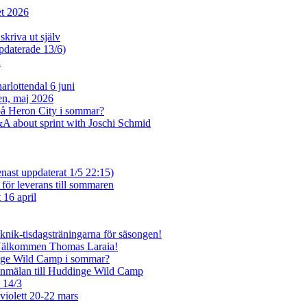
et 2026
skriva ut själv
ppdaterade 13/6)
n
rlottendal 6 juni
sen, maj 2026
på Heron City i sommar?
A about sprint with Joschi Schmid
enast uppdaterat 1/5 22:15)
 för leverans till sommaren
 16 april
eknik-tisdagsträningarna för säsongen!
 Välkommen Thomas Laraia!
inge Wild Camp i sommar?
anmälan till Huddinge Wild Camp
e 14/3
violett 20-22 mars