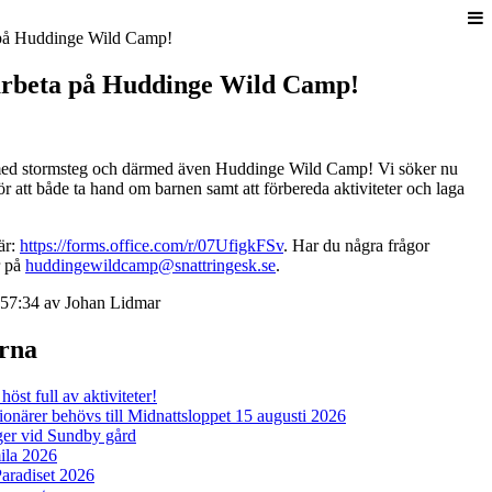
arbeta på Huddinge Wild Camp!
ed stormsteg och därmed även Huddinge Wild Camp! Vi söker nu
 för att både ta hand om barnen samt att förbereda aktiviteter och laga
är:
https://forms.office.com/r/07UfigkFSv
. Har du några frågor
r på
huddingewildcamp@snattringesk.se
.
57:34 av Johan Lidmar
erna
öst full av aktiviteter!
ärer behövs till Midnattsloppet 15 augusti 2026
er vid Sundby gård
la 2026
aradiset 2026