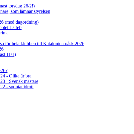
nast torsdag 26/2!)
tjänare, som lämnar styrelsen
026 (med dagordning)
mötet 17 feb
rink
sa för hela klubben till Katalonien påsk 2026
26
ast 11/1)
026?
4 - Olika är bra
23 - Svensk mästare
2 - spontanidrott