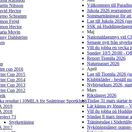
lma Karlsson
Välkommen till Paradis
rtin Nilsson
Jukola 2026 reserapport
avid Hector
Sommarträningar för att 
iemo Schramm
Lag till Jukola 2026 (u
imon Fröjd
SSK på Huddingedage
imon Hector
Maj
aria Movin
Nationaldagsmys vid Cha
enny Dahlström
Senaste nytt från styrel
en
Vill du jobba en vecka 
Sunday 10/5 20:00 - Q&
Report Tiomila 2026
Naturpasset 2026
up
April
rint cup 2016
Lag till Tiomila 2026 (s
rint Cup 2015
Klubbkläder - beställ nu
rint Cup 2014
Nybörjarkurs 2026, start
rint Cup 2013
Mars
rint Cup 2012
Rikslägret 2026
rik
Tisdag 31 mars startar t
ska resultat i 10MILA för Snättringe Sportklubb
Lär känna ny löpare –
A 2019
Vill du jobba på Hudd
A 2018
Söndag 8 mars öppnar 
roject 73
Träningsdag i Södertälj
Styrketräning
Nyköpingsläger orange-
A 2017