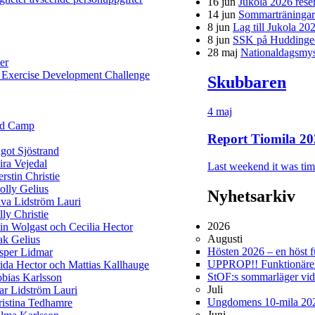
16 jun
Jukola 2026 rese
14 jun
Sommarträningar f
8 jun
Lag till Jukola 20
8 jun
SSK på Huddinge
28 maj
Nationaldagsmys 
er
 Exercise Development Challenge
Skubbaren
4 maj
ld Camp
Report Tiomila 20
got Sjöstrand
ra Vejedal
Last weekend it was time
rstin Christie
lly Gelius
Nyhetsarkiv
va Lidström Lauri
lly Christie
2026
in Wolgast och Cecilia Hector
Augusti
ak Gelius
Hösten 2026 – en höst ful
sper Lidmar
UPPROP!! Funktionärer 
ida Hector och Mattias Kallhauge
StOF:s sommarläger vi
bias Karlsson
Juli
ar Lidström Lauri
Ungdomens 10-mila 20
istina Tedhamre
Juni