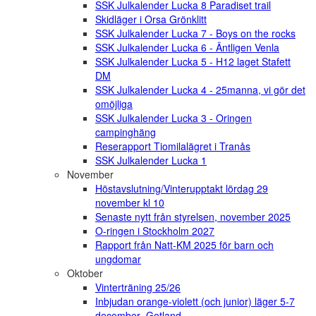
SSK Julkalender Lucka 8 Paradiset trail
Skidläger i Orsa Grönklitt
SSK Julkalender Lucka 7 - Boys on the rocks
SSK Julkalender Lucka 6 - Äntligen Venla
SSK Julkalender Lucka 5 - H12 laget Stafett
DM
SSK Julkalender Lucka 4 - 25manna, vi gör det
omöjliga
SSK Julkalender Lucka 3 - Oringen
campinghäng
Reserapport Tiomilalägret i Tranås
SSK Julkalender Lucka 1
November
Höstavslutning/Vinterupptakt lördag 29
november kl 10
Senaste nytt från styrelsen, november 2025
O-ringen i Stockholm 2027
Rapport från Natt-KM 2025 för barn och
ungdomar
Oktober
Vinterträning 25/26
Inbjudan orange-violett (och junior) läger 5-7
december- Gotland