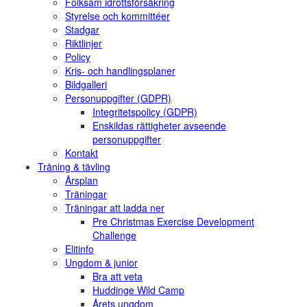
Folksam idrottsförsäkring
Styrelse och kommittéer
Stadgar
Riktlinjer
Policy
Kris- och handlingsplaner
Bildgalleri
Personuppgifter (GDPR)
Integritetspolicy (GDPR)
Enskildas rättigheter avseende
personuppgifter
Kontakt
Träning & tävling
Årsplan
Träningar
Träningar att ladda ner
Pre Christmas Exercise Development
Challenge
Elitinfo
Ungdom & junior
Bra att veta
Huddinge Wild Camp
Årets ungdom