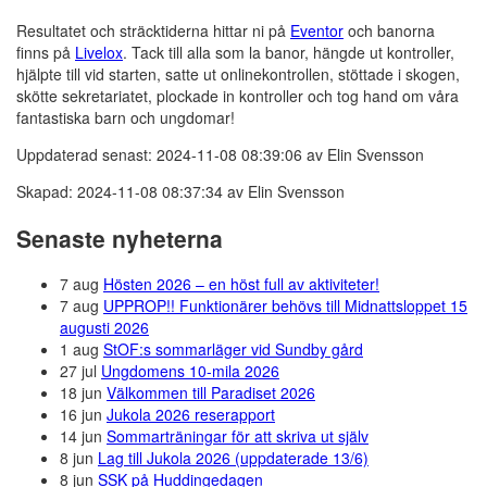
Resultatet och sträcktiderna hittar ni på
Eventor
och banorna
finns på
Livelox
. Tack till alla som la banor, hängde ut kontroller,
hjälpte till vid starten, satte ut onlinekontrollen, stöttade i skogen,
skötte sekretariatet, plockade in kontroller och tog hand om våra
fantastiska barn och ungdomar!
Uppdaterad senast: 2024-11-08 08:39:06 av Elin Svensson
Skapad: 2024-11-08 08:37:34 av Elin Svensson
Senaste nyheterna
7 aug
Hösten 2026 – en höst full av aktiviteter!
7 aug
UPPROP!! Funktionärer behövs till Midnattsloppet 15
augusti 2026
1 aug
StOF:s sommarläger vid Sundby gård
27 jul
Ungdomens 10-mila 2026
18 jun
Välkommen till Paradiset 2026
16 jun
Jukola 2026 reserapport
14 jun
Sommarträningar för att skriva ut själv
8 jun
Lag till Jukola 2026 (uppdaterade 13/6)
8 jun
SSK på Huddingedagen