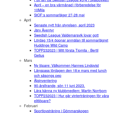
April – en bra vårmånad i förberedelse för
10Mila
StOF:s sommarläger 27-28 maj
April
Senaste nytt från styrelsen, april 2023
Järv Äventyr
Swedish League Valdemarsvik lovar gott
Lördag 15/4 öppnar anmälan till sommarlägret
Huddinge Wild Camp
TOPP232023 | Mitt första Tiomila - Bertil
Gelius
Mars
Ny löpare: Välkommen Hannes Lindqvist
Långpass lördagen den 18:e mars med lunch
och säsongs pep
Älginventering
90-årsfirande, sön 11 juni 2023.
Lära känna ny klubbmedlem: Martin Norrbom
TOPP232023 | Hur går vinterträningen för våra
elitlöpare?
Februari
Sportlovsträning i Gömmarskogen