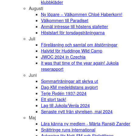
klubbkläder
Augusti
Ny löpare – Välkommen Chloé Haberkorn!
Välkommen till Paradiset
Anmäl intresse till höstens stafetter
Höststart för torsdagsträningarna
Juli
Föreläsning och samtal om ätstörningar
Halvtid för Huddinge Wild Camp
JWOC 2024 in Czechia
It was that time of the year again! Jukola
reserapport
Juni
Sommarträningar att skriva ut
Dag-KM medeldistans avgjort
Terje Rydén 1937-2024
Ett stort tack!
Lag till Jukola/Venla 2024
Senaste nytt från styrelsen, maj 2024
Maj
Lära känna ny medlem - Märta Ransjö Zander
Snättringe runs international
Avlysning för Natt-SM och Stafettligan