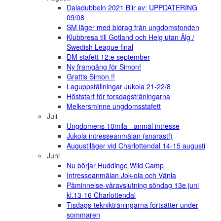
Daladubbeln 2021 Blir av: UPPDATERING
09/08
SM läger med bidrag från ungdomsfonden
Klubbresa till Gotland och Helg utan Älg /
Swedish League final
DM stafett 12:e september
Ny framgång för Simon!
Grattis Simon !!
Laguppställningar Jukola 21-22/8
Höststart för torsdagsträningarna
Melkersminne ungdomsstafett
Juli
Ungdomens 10mila - anmäl intresse
Jukola intresseanmälan (snarast!)
Augustiläger vid Charlottendal 14-15 augusti
Juni
Nu börjar Huddinge Wild Camp
Intresseanmälan Jok-ola och Vänla
Påminnelse-våravslutning söndag 13e juni
kl.13-16 Charlottendal
Tisdags-teknikträningarna fortsätter under
sommaren