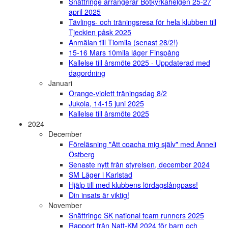
Snättringe arrangerar Botkyrkahelgen 25-27
april 2025
Tävlings- och träningsresa för hela klubben till
Tjeckien påsk 2025
Anmälan till Tiomila (senast 28/2!)
15-16 Mars 10mila läger Finspång
Kallelse till årsmöte 2025 - Uppdaterad med
dagordning
Januari
Orange-violett träningsdag 8/2
Jukola, 14-15 juni 2025
Kallelse till årsmöte 2025
2024
December
Föreläsning "Att coacha mig själv" med Anneli
Östberg
Senaste nytt från styrelsen, december 2024
SM Läger i Karlstad
Hjälp till med klubbens lördagslångpass!
Din insats är viktig!
November
Snättringe SK national team runners 2025
Rapport från Natt-KM 2024 för barn och