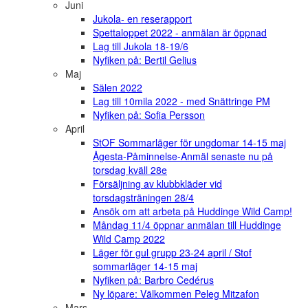
Juni
Jukola- en reserapport
Spettaloppet 2022 - anmälan är öppnad
Lag till Jukola 18-19/6
Nyfiken på: Bertil Gelius
Maj
Sälen 2022
Lag till 10mila 2022 - med Snättringe PM
Nyfiken på: Sofia Persson
April
StOF Sommarläger för ungdomar 14-15 maj
Ågesta-Påminnelse-Anmäl senaste nu på
torsdag kväll 28e
Försäljning av klubbkläder vid
torsdagsträningen 28/4
Ansök om att arbeta på Huddinge Wild Camp!
Måndag 11/4 öppnar anmälan till Huddinge
Wild Camp 2022
Läger för gul grupp 23-24 april / Stof
sommarläger 14-15 maj
Nyfiken på: Barbro Cedérus
Ny löpare: Välkommen Peleg Mitzafon
Mars