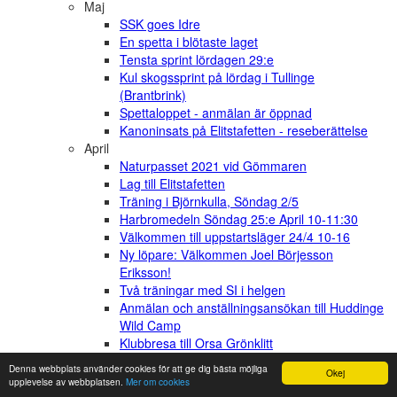
Maj
SSK goes Idre
En spetta i blötaste laget
Tensta sprint lördagen 29:e
Kul skogssprint på lördag i Tullinge
(Brantbrink)
Spettaloppet - anmälan är öppnad
Kanoninsats på Elitstafetten - reseberättelse
April
Naturpasset 2021 vid Gömmaren
Lag till Elitstafetten
Träning i Björnkulla, Söndag 2/5
Harbromedeln Söndag 25:e April 10-11:30
Välkommen till uppstartsläger 24/4 10-16
Ny löpare: Välkommen Joel Börjesson
Eriksson!
Två träningar med SI i helgen
Anmälan och anställningsansökan till Huddinge
Wild Camp
Klubbresa till Orsa Grönklitt
Kristihimmelsfärdshelgen
Denna webbplats använder cookies för att ge dig bästa möjliga
Okej
Svartvik medeldistans med sportident lördag
upplevelse av webbplatsen.
Mer om cookies
den 10:e april