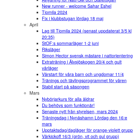
New runner - welcome Sahar Eshel
Tiomila 2024
Fix i klubbstugan lördag 18 maj
April
Lag till Tiomila 2024 (senast uppdaterat 3/5 kl
20:35)
StOF:s sommarläger 1-2 juni
Riksläger
Simon Hector svensk mästare i nattorientering
Extraträning i Älvsjöskogen 20/4 och gult
vårläger
Vårstart för våra barn och ungdomar 11/4
Tränings och tävlingsprogrammet för våren
Stabil start på säsongen
Mars
Nybörjarkurs för alla åldrar
Du behövs som funktionär!
Senaste nytt från styrelsen, mars 2024
Träningsdag i Nynäshamn Lördag den 16:e
mars
Upptaktsdag/dagläger för orange-violett grupp
Vårkickoff 16/3 (grön, vit och gul grupp)