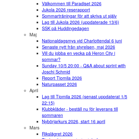
Välkommen till Paradiset 2026
Jukola 2026 reserapport
Sommarträningar för att skriva ut själv
Lag till Jukola 2026 (uppdaterade 13/6)
SSK på Huddingedagen
Maj
Nationaldagsmys vid Charlottendal 6 juni
Senaste nytt från styrelsen, maj 2026
Vill du jobba en vecka på Heron City i
sommar?
Sunday 10/5 20:00 - Q&A about sprint with
Joschi Schmid
Report Tiomila 2026
Naturpasset 2026
April
Lag till Tiomila 2026 (senast uppdaterat 1/5
22:15)
Klubbkläder - beställ nu för leverans till
sommaren
Nybörjarkurs 2026, start 16 april
Mars
Rikslägret 2026