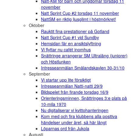
Natt-KM för barn och ungdomar torsdag 11
november
Natt Sprint Cup #2 torsdag 11 november
NattSM en riktig ljusglimt i höstmörkret!
Oktober
Rauktit fina prestationer på Gotland
Natt Sprint Cup #1 vid Sundby
Hemsidan får en ansiktslyftning
Vi flyttar nu cafét inomhus
Snättringe arrangerar SM Ultralång (juniorer)
och Höstlunken
Intresseanmälan Smålandskavlen 30-31/10
September
Vi startar upp lite försiktigt
Intresseanmälan Natti-natti 29/9
Bildspelet från firande torsdag 16/9
Orienteringsminnen, Snättringes 3:e plats på
10-mila 1970
Nu digitaliserar vi kvittohanteringen
Kom med och fira klubbens alla positiva
händelser under året, så här långt
Löparnas ord från Jukola
Augusti