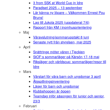
3 from SSK at World Cup in Idre
Paradiset 2025 – 13 september
Lär känna ny löpare – Välkommen Ernest Pou
Bruns!
Lag till Jukola 2025 (uppdaterat 7/6)
Rapport från KM i inomhusorientering
Maj
Våravslutning/sommarupptakt 8 juni
Senaste nytt från styrelsen, maj 2025
April
Snättringe möter våren i Tjeckien
StOF:s sommarläger på Kärsön 17-18 maj
Riksläger och världscup: sommarläger/resor till
Idre
Mars
Vårstart för våra barn och ungdomar 3 april
Älgspillningsinventering
Läger för barn och ungdomar
Klubbshoppen är öppen
Teamdag inför säsongen för junior och senior,
23/3
Februari