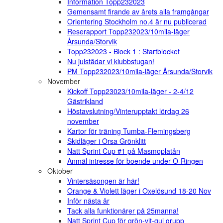
Information Topp232023
Gemensamt firande av årets alla framgångar
Orientering Stockholm no.4 är nu publicerad
Reserapport Topp232023/10mila-läger
Årsunda/Storvik
Topp232023 - Block 1 : Startblocket
Nu julstädar vi klubbstugan!
PM Topp232023/10mila-läger Årsunda/Storvik
November
Kickoff Topp23023/10mila-läger - 2-4/12
Gästrikland
Höstavslutning/Vinterupptakt lördag 26
november
Kartor för träning Tumba-Flemingsberg
Skidläger i Orsa Grönklitt
Natt Sprint Cup #1 på Masmoplatån
Anmäl intresse för boende under O-Ringen
Oktober
Vintersäsongen är här!
Orange & Violett läger i Oxelösund 18-20 Nov
Inför nästa år
Tack alla funktionärer på 25manna!
Natt Sprint Cup för grön-vit-gul grupp