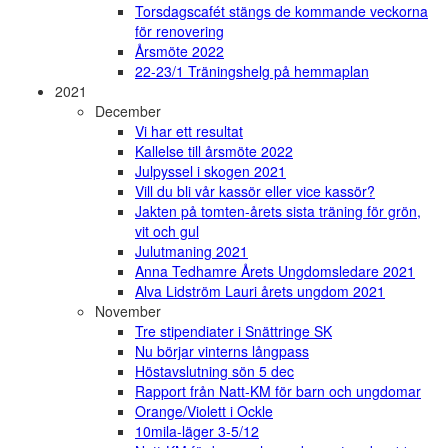
Torsdagscafét stängs de kommande veckorna
för renovering
Årsmöte 2022
22-23/1 Träningshelg på hemmaplan
2021
December
Vi har ett resultat
Kallelse till årsmöte 2022
Julpyssel i skogen 2021
Vill du bli vår kassör eller vice kassör?
Jakten på tomten-årets sista träning för grön,
vit och gul
Julutmaning 2021
Anna Tedhamre Årets Ungdomsledare 2021
Alva Lidström Lauri årets ungdom 2021
November
Tre stipendiater i Snättringe SK
Nu börjar vinterns långpass
Höstavslutning sön 5 dec
Rapport från Natt-KM för barn och ungdomar
Orange/Violett i Ockle
10mila-läger 3-5/12