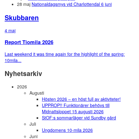
28 maj
Nationaldagsmys vid Charlottendal 6 juni
Skubbaren
4 maj
Report Tiomila 2026
Last weekend it was time again for the highlight of the spring:
10mila...
Nyhetsarkiv
2026
Augusti
Hösten 2026 – en höst full av aktiviteter!
UPPROP!! Funktionärer behövs till
Midnattsloppet 15 augusti 2026
StOF:s sommarläger vid Sundby gård
Juli
Ungdomens 10-mila 2026
Juni