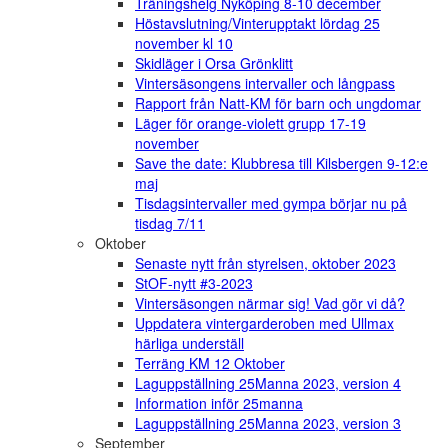
Träningshelg Nyköping 8-10 december
Höstavslutning/Vinterupptakt lördag 25
november kl 10
Skidläger i Orsa Grönklitt
Vintersäsongens intervaller och långpass
Rapport från Natt-KM för barn och ungdomar
Läger för orange-violett grupp 17-19
november
Save the date: Klubbresa till Kilsbergen 9-12:e
maj
Tisdagsintervaller med gympa börjar nu på
tisdag 7/11
Oktober
Senaste nytt från styrelsen, oktober 2023
StOF-nytt #3-2023
Vintersäsongen närmar sig! Vad gör vi då?
Uppdatera vintergarderoben med Ullmax
härliga underställ
Terräng KM 12 Oktober
Laguppställning 25Manna 2023, version 4
Information inför 25manna
Laguppställning 25Manna 2023, version 3
September