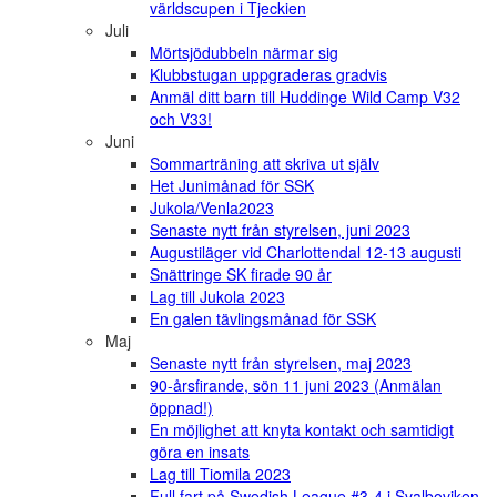
världscupen i Tjeckien
Juli
Mörtsjödubbeln närmar sig
Klubbstugan uppgraderas gradvis
Anmäl ditt barn till Huddinge Wild Camp V32
och V33!
Juni
Sommarträning att skriva ut själv
Het Junimånad för SSK
Jukola/Venla2023
Senaste nytt från styrelsen, juni 2023
Augustiläger vid Charlottendal 12-13 augusti
Snättringe SK firade 90 år
Lag till Jukola 2023
En galen tävlingsmånad för SSK
Maj
Senaste nytt från styrelsen, maj 2023
90-årsfirande, sön 11 juni 2023 (Anmälan
öppnad!)
En möjlighet att knyta kontakt och samtidigt
göra en insats
Lag till Tiomila 2023
Full fart på Swedish League #3-4 i Svalboviken