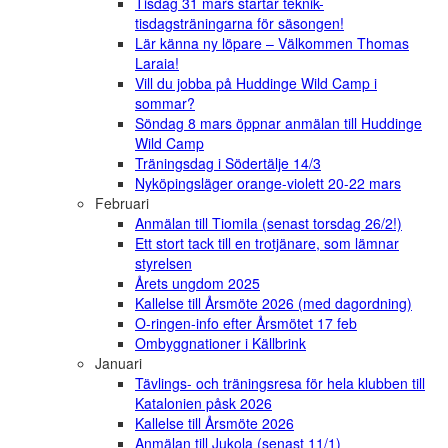
Tisdag 31 mars startar teknik-
tisdagsträningarna för säsongen!
Lär känna ny löpare – Välkommen Thomas
Laraia!
Vill du jobba på Huddinge Wild Camp i
sommar?
Söndag 8 mars öppnar anmälan till Huddinge
Wild Camp
Träningsdag i Södertälje 14/3
Nyköpingsläger orange-violett 20-22 mars
Februari
Anmälan till Tiomila (senast torsdag 26/2!)
Ett stort tack till en trotjänare, som lämnar
styrelsen
Årets ungdom 2025
Kallelse till Årsmöte 2026 (med dagordning)
O-ringen-info efter Årsmötet 17 feb
Ombyggnationer i Källbrink
Januari
Tävlings- och träningsresa för hela klubben till
Katalonien påsk 2026
Kallelse till Årsmöte 2026
Anmälan till Jukola (senast 11/1)