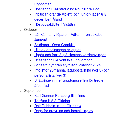
ungdomar
Höstläger i Karlstad 29:e Nov till 1:a Dec
Inbjudan orange-violett (och junior) läger 6-8
december- Åland
Höstlovsaktivitet i Visättra
Oktober
Lär känna ny löpare – Välkommen Jekabs
Janovs!
Skidläger i Orsa Grönklitt
Ullmaxförsäljningen är öppen
Uppåt och framåt på Höstens värdetävlingar
Resa/läger O-Event 8-10 november
Senaste nytt från styrelsen, oktober 2024
Info inför 25manna, laguppställning (ver 3) och
personallista (ver 3)
Snättringe vinner ungdomsserien för tredje
året i rad
September
Karl-Gunnar Forsberg till minne
Terräng KM 3 Oktober
DalaDubbeln 19-20 Okt 2024
Dags för provning och beställning av