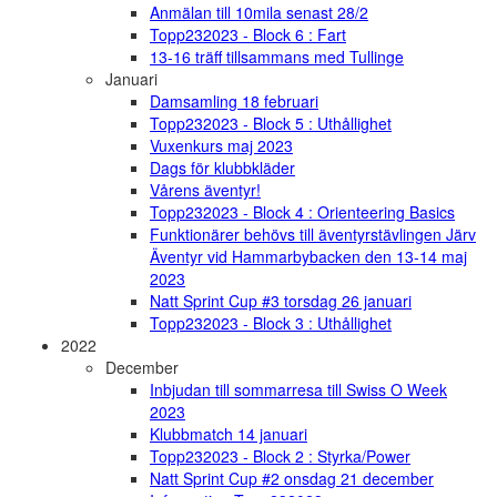
Anmälan till 10mila senast 28/2
Topp232023 - Block 6 : Fart
13-16 träff tillsammans med Tullinge
Januari
Damsamling 18 februari
Topp232023 - Block 5 : Uthållighet
Vuxenkurs maj 2023
Dags för klubbkläder
Vårens äventyr!
Topp232023 - Block 4 : Orienteering Basics
Funktionärer behövs till äventyrstävlingen Järv
Äventyr vid Hammarbybacken den 13-14 maj
2023
Natt Sprint Cup #3 torsdag 26 januari
Topp232023 - Block 3 : Uthållighet
2022
December
Inbjudan till sommarresa till Swiss O Week
2023
Klubbmatch 14 januari
Topp232023 - Block 2 : Styrka/Power
Natt Sprint Cup #2 onsdag 21 december