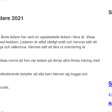
S
dare 2021
ts ledare har varit en uppskattade ledare i flera år. Vissa
ed klubben. Ledaren är alltid väldigt snäll och hennes sätt att
ga och välkomna. Hennes sätt att lära ut orientering är
 Vissa minns att hon var ledare på deras allra första träning med
 inkluderande betyder att alla barn känner sig trygga och
S
rorikt.
4 
R