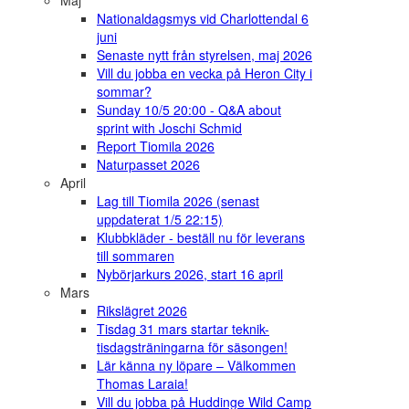
Maj
Nationaldagsmys vid Charlottendal 6
juni
Senaste nytt från styrelsen, maj 2026
Vill du jobba en vecka på Heron City i
sommar?
Sunday 10/5 20:00 - Q&A about
sprint with Joschi Schmid
Report Tiomila 2026
Naturpasset 2026
April
Lag till Tiomila 2026 (senast
uppdaterat 1/5 22:15)
Klubbkläder - beställ nu för leverans
till sommaren
Nybörjarkurs 2026, start 16 april
Mars
Rikslägret 2026
Tisdag 31 mars startar teknik-
tisdagsträningarna för säsongen!
Lär känna ny löpare – Välkommen
Thomas Laraia!
Vill du jobba på Huddinge Wild Camp