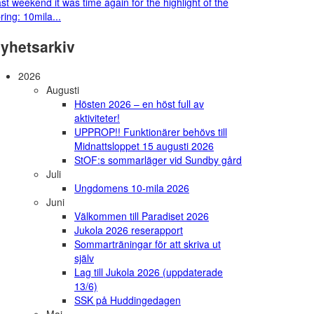
st weekend it was time again for the highlight of the
ring: 10mila...
yhetsarkiv
2026
Augusti
Hösten 2026 – en höst full av
aktiviteter!
UPPROP!! Funktionärer behövs till
Midnattsloppet 15 augusti 2026
StOF:s sommarläger vid Sundby gård
Juli
Ungdomens 10-mila 2026
Juni
Välkommen till Paradiset 2026
Jukola 2026 reserapport
Sommarträningar för att skriva ut
själv
Lag till Jukola 2026 (uppdaterade
13/6)
SSK på Huddingedagen