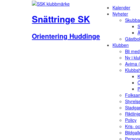
Kalender
Nyheter
Snättringe SK
Skubba
S
Ä
Orientering Huddinge
Gästbo
Klubben
Bli me
Ny i kl
Avima 
Klubbs
K
Ö
P
Folksam
Styrels
Stadga
Riktlinj
Policy
Kris- o
Bildgall
Person