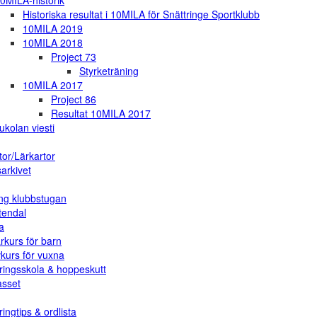
0MILA-historik
Historiska resultat i 10MILA för Snättringe Sportklubb
10MILA 2019
10MILA 2018
Project 73
Styrketräning
10MILA 2017
Project 86
Resultat 10MILA 2017
ukolan viesti
tor/Lärkartor
arkivet
ng klubbstugan
tendal
a
rkurs för barn
vkurs för vuxna
ringsskola & hoppeskutt
asset
ingtips & ordlista