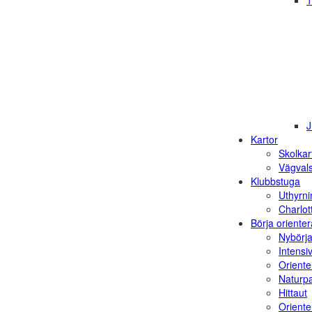
1
J
Kartor
Skolkar
Vägvals
Klubbstuga
Uthyrni
Charlot
Börja orienter
Nybörja
Intensi
Oriente
Naturp
Hittaut
Orienter