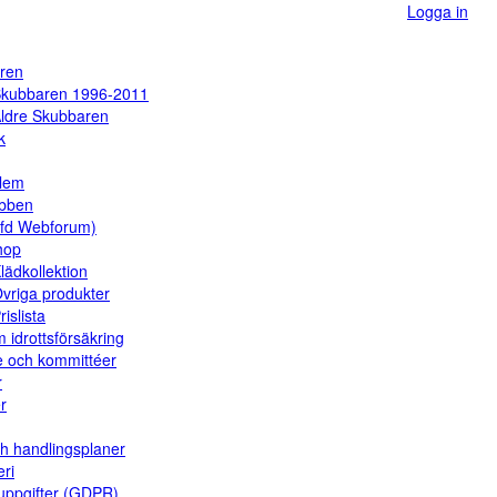
Logga in
ren
kubbaren 1996-2011
ldre Skubbaren
k
dlem
ubben
(fd Webforum)
hop
lädkollektion
vriga produkter
rislista
 idrottsförsäkring
e och kommittéer
r
er
ch handlingsplaner
eri
uppgifter (GDPR)