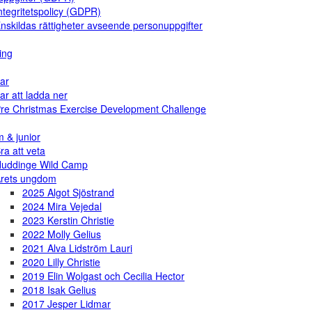
ntegritetspolicy (GDPR)
nskildas rättigheter avseende personuppgifter
ing
ar
ar att ladda ner
re Christmas Exercise Development Challenge
 & junior
ra att veta
uddinge Wild Camp
rets ungdom
2025 Algot Sjöstrand
2024 Mira Vejedal
2023 Kerstin Christie
2022 Molly Gelius
2021 Alva Lidström Lauri
2020 Lilly Christie
2019 Elin Wolgast och Cecilia Hector
2018 Isak Gelius
2017 Jesper Lidmar