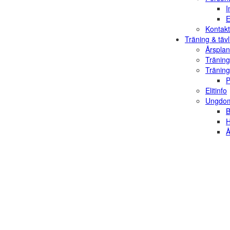
I
E
Kontakt
Träning & tävl
Årsplan
Träning
Träning
P
Elitinfo
Ungdom
B
H
Å