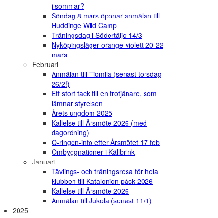
i sommar?
Söndag 8 mars öppnar anmälan till
Huddinge Wild Camp
Träningsdag i Södertälje 14/3
Nyköpingsläger orange-violett 20-22
mars
Februari
Anmälan till Tiomila (senast torsdag
26/2!)
Ett stort tack till en trotjänare, som
lämnar styrelsen
Årets ungdom 2025
Kallelse till Årsmöte 2026 (med
dagordning)
O-ringen-info efter Årsmötet 17 feb
Ombyggnationer i Källbrink
Januari
Tävlings- och träningsresa för hela
klubben till Katalonien påsk 2026
Kallelse till Årsmöte 2026
Anmälan till Jukola (senast 11/1)
2025