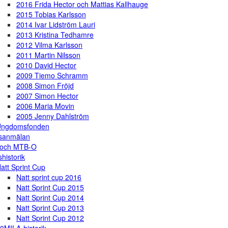
2016 Frida Hector och Mattias Kallhauge
2015 Tobias Karlsson
2014 Ivar Lidström Lauri
2013 Kristina Tedhamre
2012 Vilma Karlsson
2011 Martin Nilsson
2010 David Hector
2009 Tiemo Schramm
2008 Simon Fröjd
2007 Simon Hector
2006 Maria Movin
2005 Jenny Dahlström
Ungdomsfonden
gsanmälan
 och MTB-O
shistorik
att Sprint Cup
Natt sprint cup 2016
Natt Sprint Cup 2015
Natt Sprint Cup 2014
Natt Sprint Cup 2013
Natt Sprint Cup 2012