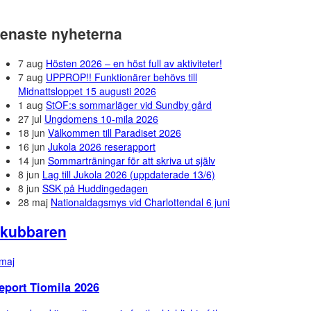
enaste nyheterna
7 aug
Hösten 2026 – en höst full av aktiviteter!
7 aug
UPPROP!! Funktionärer behövs till
Midnattsloppet 15 augusti 2026
1 aug
StOF:s sommarläger vid Sundby gård
27 jul
Ungdomens 10-mila 2026
18 jun
Välkommen till Paradiset 2026
16 jun
Jukola 2026 reserapport
14 jun
Sommarträningar för att skriva ut själv
8 jun
Lag till Jukola 2026 (uppdaterade 13/6)
8 jun
SSK på Huddingedagen
28 maj
Nationaldagsmys vid Charlottendal 6 juni
kubbaren
maj
eport Tiomila 2026