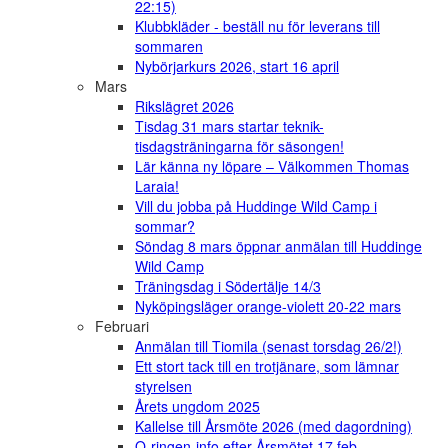
22:15)
Klubbkläder - beställ nu för leverans till
sommaren
Nybörjarkurs 2026, start 16 april
Mars
Rikslägret 2026
Tisdag 31 mars startar teknik-
tisdagsträningarna för säsongen!
Lär känna ny löpare – Välkommen Thomas
Laraia!
Vill du jobba på Huddinge Wild Camp i
sommar?
Söndag 8 mars öppnar anmälan till Huddinge
Wild Camp
Träningsdag i Södertälje 14/3
Nyköpingsläger orange-violett 20-22 mars
Februari
Anmälan till Tiomila (senast torsdag 26/2!)
Ett stort tack till en trotjänare, som lämnar
styrelsen
Årets ungdom 2025
Kallelse till Årsmöte 2026 (med dagordning)
O-ringen-info efter Årsmötet 17 feb