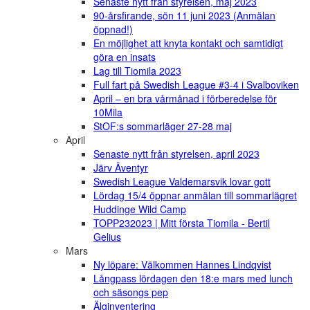
Senaste nytt från styrelsen, maj 2023
90-årsfirande, sön 11 juni 2023 (Anmälan
öppnad!)
En möjlighet att knyta kontakt och samtidigt
göra en insats
Lag till Tiomila 2023
Full fart på Swedish League #3-4 i Svalboviken
April – en bra vårmånad i förberedelse för
10Mila
StOF:s sommarläger 27-28 maj
April
Senaste nytt från styrelsen, april 2023
Järv Äventyr
Swedish League Valdemarsvik lovar gott
Lördag 15/4 öppnar anmälan till sommarlägret
Huddinge Wild Camp
TOPP232023 | Mitt första Tiomila - Bertil
Gelius
Mars
Ny löpare: Välkommen Hannes Lindqvist
Långpass lördagen den 18:e mars med lunch
och säsongs pep
Älginventering