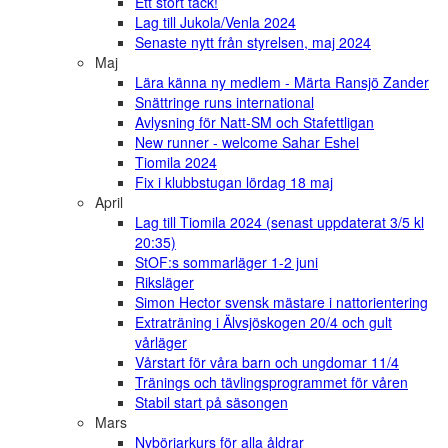
Ett stort tack!
Lag till Jukola/Venla 2024
Senaste nytt från styrelsen, maj 2024
Maj
Lära känna ny medlem - Märta Ransjö Zander
Snättringe runs international
Avlysning för Natt-SM och Stafettligan
New runner - welcome Sahar Eshel
Tiomila 2024
Fix i klubbstugan lördag 18 maj
April
Lag till Tiomila 2024 (senast uppdaterat 3/5 kl
20:35)
StOF:s sommarläger 1-2 juni
Riksläger
Simon Hector svensk mästare i nattorientering
Extraträning i Älvsjöskogen 20/4 och gult
vårläger
Vårstart för våra barn och ungdomar 11/4
Tränings och tävlingsprogrammet för våren
Stabil start på säsongen
Mars
Nybörjarkurs för alla åldrar