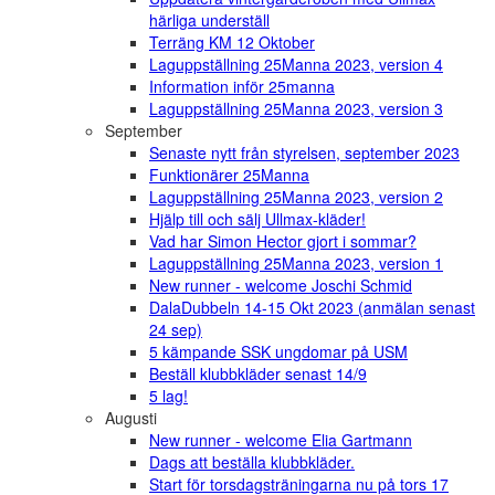
härliga underställ
Terräng KM 12 Oktober
Laguppställning 25Manna 2023, version 4
Information inför 25manna
Laguppställning 25Manna 2023, version 3
September
Senaste nytt från styrelsen, september 2023
Funktionärer 25Manna
Laguppställning 25Manna 2023, version 2
Hjälp till och sälj Ullmax-kläder!
Vad har Simon Hector gjort i sommar?
Laguppställning 25Manna 2023, version 1
New runner - welcome Joschi Schmid
DalaDubbeln 14-15 Okt 2023 (anmälan senast
24 sep)
5 kämpande SSK ungdomar på USM
Beställ klubbkläder senast 14/9
5 lag!
Augusti
New runner - welcome Elia Gartmann
Dags att beställa klubbkläder.
Start för torsdagsträningarna nu på tors 17