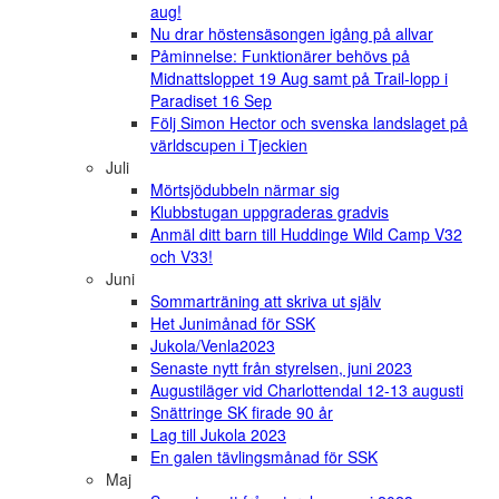
aug!
Nu drar höstensäsongen igång på allvar
Påminnelse: Funktionärer behövs på
Midnattsloppet 19 Aug samt på Trail-lopp i
Paradiset 16 Sep
Följ Simon Hector och svenska landslaget på
världscupen i Tjeckien
Juli
Mörtsjödubbeln närmar sig
Klubbstugan uppgraderas gradvis
Anmäl ditt barn till Huddinge Wild Camp V32
och V33!
Juni
Sommarträning att skriva ut själv
Het Junimånad för SSK
Jukola/Venla2023
Senaste nytt från styrelsen, juni 2023
Augustiläger vid Charlottendal 12-13 augusti
Snättringe SK firade 90 år
Lag till Jukola 2023
En galen tävlingsmånad för SSK
Maj