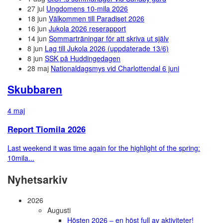
27 jul
Ungdomens 10-mila 2026
18 jun
Välkommen till Paradiset 2026
16 jun
Jukola 2026 reserapport
14 jun
Sommarträningar för att skriva ut själv
8 jun
Lag till Jukola 2026 (uppdaterade 13/6)
8 jun
SSK på Huddingedagen
28 maj
Nationaldagsmys vid Charlottendal 6 juni
Skubbaren
4 maj
Report Tiomila 2026
Last weekend it was time again for the highlight of the spring:
10mila...
Nyhetsarkiv
2026
Augusti
Hösten 2026 – en höst full av aktiviteter!