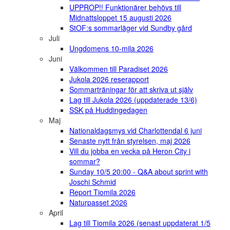
UPPROP!! Funktionärer behövs till
Midnattsloppet 15 augusti 2026
StOF:s sommarläger vid Sundby gård
Juli
Ungdomens 10-mila 2026
Juni
Välkommen till Paradiset 2026
Jukola 2026 reserapport
Sommarträningar för att skriva ut själv
Lag till Jukola 2026 (uppdaterade 13/6)
SSK på Huddingedagen
Maj
Nationaldagsmys vid Charlottendal 6 juni
Senaste nytt från styrelsen, maj 2026
Vill du jobba en vecka på Heron City i
sommar?
Sunday 10/5 20:00 - Q&A about sprint with
Joschi Schmid
Report Tiomila 2026
Naturpasset 2026
April
Lag till Tiomila 2026 (senast uppdaterat 1/5