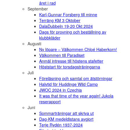
året i rad
September
Karl-Gunnar Forsberg till minne
Terräng KM 3 Oktober
DalaDubbeln 19-20 Okt 2024
Dags för provning och beställning av
klubbkläder
Augusti
Ny löpare – Välkommen Chloé Haberkorn!
Välkommen till Paradiset
Anmäl intresse till höstens stafetter
Höststart för torsdagsträningarna
Juli
Föreläsning och samtal om ätstörningar
Halvtid för Huddinge Wild Camp
JWOC 2024 in Czechia
It was that time of the year again! Jukola
reserapport
Juni
Sommarträningar att skriva ut
Dag-KM medeldistans avgjort
Terje Rydén 1937-2024