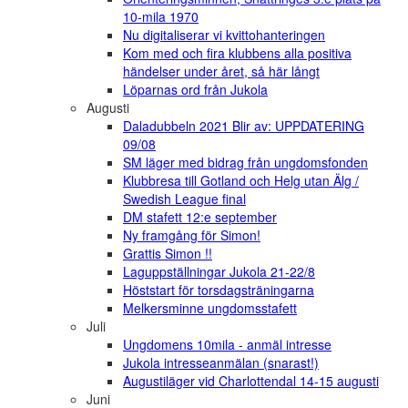
10-mila 1970
Nu digitaliserar vi kvittohanteringen
Kom med och fira klubbens alla positiva
händelser under året, så här långt
Löparnas ord från Jukola
Augusti
Daladubbeln 2021 Blir av: UPPDATERING
09/08
SM läger med bidrag från ungdomsfonden
Klubbresa till Gotland och Helg utan Älg /
Swedish League final
DM stafett 12:e september
Ny framgång för Simon!
Grattis Simon !!
Laguppställningar Jukola 21-22/8
Höststart för torsdagsträningarna
Melkersminne ungdomsstafett
Juli
Ungdomens 10mila - anmäl intresse
Jukola intresseanmälan (snarast!)
Augustiläger vid Charlottendal 14-15 augusti
Juni