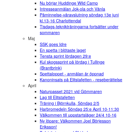
Nu börjar Huddinge Wild Camp
Intresseanmälan Jok-ola och Vänla
Påminnelse-våravslutning söndag 13e juni
kl.13-16 Charlottendal
Tisdags-teknikträningarna fortsätter under
sommaren
Maj
SSK goes Idre
En spetta i blötaste laget
Tensta sprint lördagen 29:e
Kul skogssprint på lördag i Tullinge
(Brantbrink)
Spettaloppet - anmälan är öppnad
Kanoninsats på Elitstafetten - reseberättelse
April
Naturpasset 2021 vid Gömmaren
Lag till Elitstafetten
Träning i Björnkulla, Söndag 2/5
Harbromedeln Söndag 25:e April 10-11:30
Välkommen till uppstartsläger 24/4 10-16
Ny löpare: Välkommen Joel Börjesson
Eriksson!