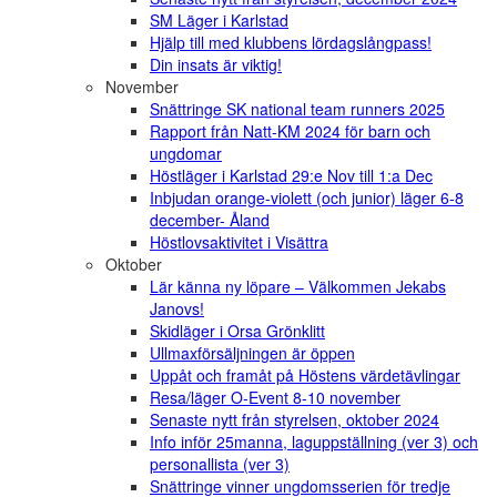
SM Läger i Karlstad
Hjälp till med klubbens lördagslångpass!
Din insats är viktig!
November
Snättringe SK national team runners 2025
Rapport från Natt-KM 2024 för barn och
ungdomar
Höstläger i Karlstad 29:e Nov till 1:a Dec
Inbjudan orange-violett (och junior) läger 6-8
december- Åland
Höstlovsaktivitet i Visättra
Oktober
Lär känna ny löpare – Välkommen Jekabs
Janovs!
Skidläger i Orsa Grönklitt
Ullmaxförsäljningen är öppen
Uppåt och framåt på Höstens värdetävlingar
Resa/läger O-Event 8-10 november
Senaste nytt från styrelsen, oktober 2024
Info inför 25manna, laguppställning (ver 3) och
personallista (ver 3)
Snättringe vinner ungdomsserien för tredje