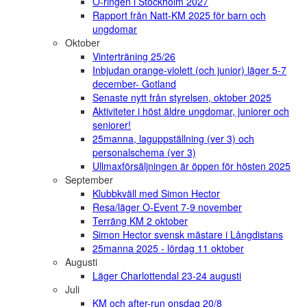
O-ringen i Stockholm 2027
Rapport från Natt-KM 2025 för barn och
ungdomar
Oktober
Vinterträning 25/26
Inbjudan orange-violett (och junior) läger 5-7
december- Gotland
Senaste nytt från styrelsen, oktober 2025
Aktiviteter i höst äldre ungdomar, juniorer och
seniorer!
25manna, laguppställning (ver 3) och
personalschema (ver 3)
Ullmaxförsäljningen är öppen för hösten 2025
September
Klubbkväll med Simon Hector
Resa/läger O-Event 7-9 november
Terräng KM 2 oktober
Simon Hector svensk mästare i Långdistans
25manna 2025 - lördag 11 oktober
Augusti
Läger Charlottendal 23-24 augusti
Juli
KM och after-run onsdag 20/8