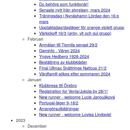
Du behövs som funktionär!
Senaste nytt från styrelsen, mars 2024
Träningsdag i Nynäshamn Lördag den 16:e
mars
Upptaktsdag/dagläger för orange-violett grupp
Vårkickoff 16/3 (grön, vit och gul grupp)
Februari
Anmälan till Tiomila senast 29/2
Daminfo - Våren 2024
Yngve Hedberg 1928-2024
Beställning av klubbkläder
Final Ullmax Snättringe Nattcup 21/2
Värdfamilj sökes efter sommaren 2024
Januari
Klubbresa till Örebro
Registration for Venla/Jukola by 28/1!
New runner - welcome Lucie Janoušková
Portugal-läger 9-18/2
Arrangörsutbildningar
New runner - welcome Lovisa Lindqvist
2023
December