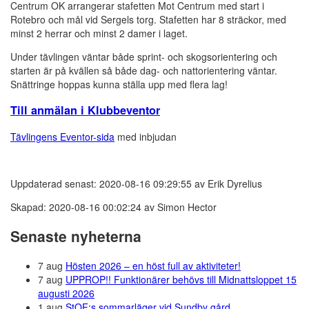
Centrum OK arrangerar stafetten Mot Centrum med start i
Rotebro och mål vid Sergels torg. Stafetten har 8 sträckor, med
minst 2 herrar och minst 2 damer i laget.
Under tävlingen väntar både sprint- och skogsorientering och
starten är på kvällen så både dag- och nattorientering väntar.
Snättringe hoppas kunna ställa upp med flera lag!
Till anmälan i Klubbeventor
Tävlingens Eventor-sida
med inbjudan
Uppdaterad senast: 2020-08-16 09:29:55 av Erik Dyrelius
Skapad: 2020-08-16 00:02:24 av Simon Hector
Senaste nyheterna
7 aug
Hösten 2026 – en höst full av aktiviteter!
7 aug
UPPROP!! Funktionärer behövs till Midnattsloppet 15
augusti 2026
1 aug
StOF:s sommarläger vid Sundby gård