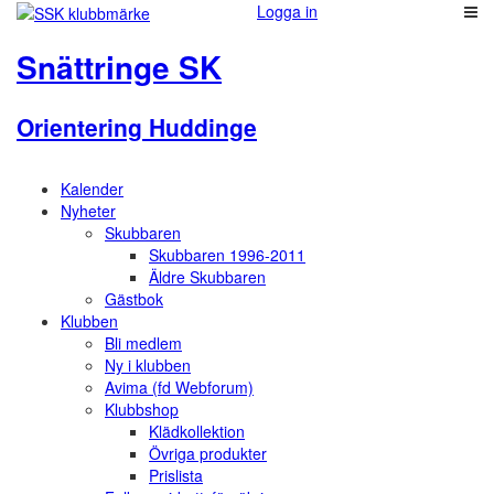
Logga in
Snättringe SK
Orientering Huddinge
Kalender
Nyheter
Skubbaren
Skubbaren 1996-2011
Äldre Skubbaren
Gästbok
Klubben
Bli medlem
Ny i klubben
Avima (fd Webforum)
Klubbshop
Klädkollektion
Övriga produkter
Prislista