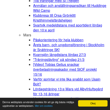
Två träningar med SI i helgen
Anmälan och anställningsansökan till Huddinge
Wild Camp
Klubbresa till Orsa Grönklitt
Kristihimmelsfärdshelgen
Svartvik medeldistans med sportident lördag
den 10:e april
Mars
Påskorientering för hela klubben
Årets barn- och ungdomsförening i Stockholm
är Snättringe SK!
Kvarnsjön långdistans lördag 27/3
"Träningstävling" på söndag 21/3
[Video] Tobias Gelius snackar
överbelastningsskador med StOF projekt
15/16
Varför sprintar vi inte lika snabbt som Usain
Bolt?
Lördagsträning 13:e Mars vid Albyfriluftsgård
för 13-16 åringar
Möjlighet att träna även för Vuxenmotion
Denna webbplats använder cookies för att ge dig bästa möjliga
Februari
Okej
upplevelse av webbplatsen.
Mer om cookies
Nya klubbkläder