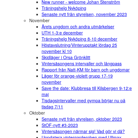
New runner - welcome Johan Stenström
Träningshelg Nyköping
Senaste nytt från styrelsen, november 2023
November
Årets ungdom och andra utmärkelser
UTH 1-3:e december
Träningshelg Nyköping 8-10 december
Höstavslutning/Vinterupptakt lördag 25
november kl 10
Skidläger i Orsa Grönklitt
Vintersäsongens intervaller och långpass
Rapport från Natt-KM för barn och ungdomar
Läger för orange-violett grupp 17-19
november
Save the date: Klubbresa till Kilsbergen 9-12:e
maj
Tisdagsintervaller med gympa börjar nu på
tisdag 7/11
Oktober
Senaste nytt från styrelsen, oktober 2023
StOF-nytt #3-2023
Vintersäsongen närmar sig! Vad gör vi då?
Uppdatera vintergarderoben med Ullmax