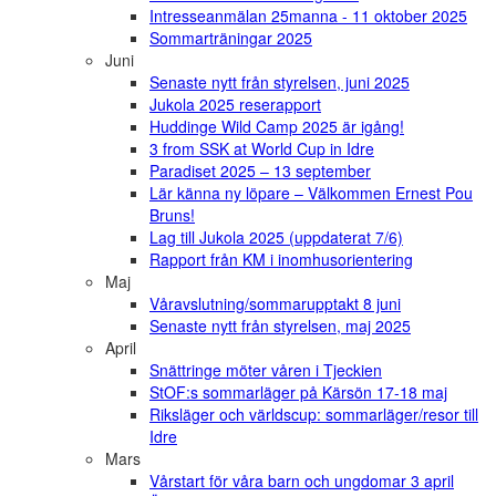
Intresseanmälan 25manna - 11 oktober 2025
Sommarträningar 2025
Juni
Senaste nytt från styrelsen, juni 2025
Jukola 2025 reserapport
Huddinge Wild Camp 2025 är igång!
3 from SSK at World Cup in Idre
Paradiset 2025 – 13 september
Lär känna ny löpare – Välkommen Ernest Pou
Bruns!
Lag till Jukola 2025 (uppdaterat 7/6)
Rapport från KM i inomhusorientering
Maj
Våravslutning/sommarupptakt 8 juni
Senaste nytt från styrelsen, maj 2025
April
Snättringe möter våren i Tjeckien
StOF:s sommarläger på Kärsön 17-18 maj
Riksläger och världscup: sommarläger/resor till
Idre
Mars
Vårstart för våra barn och ungdomar 3 april