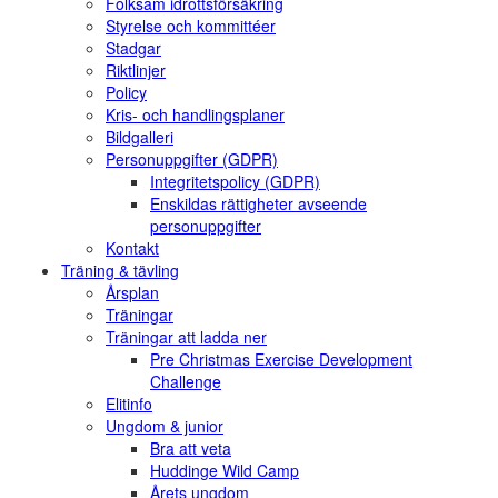
Folksam idrottsförsäkring
Styrelse och kommittéer
Stadgar
Riktlinjer
Policy
Kris- och handlingsplaner
Bildgalleri
Personuppgifter (GDPR)
Integritetspolicy (GDPR)
Enskildas rättigheter avseende
personuppgifter
Kontakt
Träning & tävling
Årsplan
Träningar
Träningar att ladda ner
Pre Christmas Exercise Development
Challenge
Elitinfo
Ungdom & junior
Bra att veta
Huddinge Wild Camp
Årets ungdom