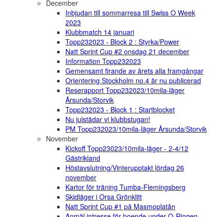
December
Inbjudan till sommarresa till Swiss O Week
2023
Klubbmatch 14 januari
Topp232023 - Block 2 : Styrka/Power
Natt Sprint Cup #2 onsdag 21 december
Information Topp232023
Gemensamt firande av årets alla framgångar
Orientering Stockholm no.4 är nu publicerad
Reserapport Topp232023/10mila-läger
Årsunda/Storvik
Topp232023 - Block 1 : Startblocket
Nu julstädar vi klubbstugan!
PM Topp232023/10mila-läger Årsunda/Storvik
November
Kickoff Topp23023/10mila-läger - 2-4/12
Gästrikland
Höstavslutning/Vinterupptakt lördag 26
november
Kartor för träning Tumba-Flemingsberg
Skidläger i Orsa Grönklitt
Natt Sprint Cup #1 på Masmoplatån
Anmäl intresse för boende under O-Ringen