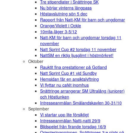
Tre stipendiater i Snättringe SK
Nu börjar vinterns långpass
Höstavslutning sön 5 dec
Rapport från Natt-KM för barn och ungdomar
Orange/Violett i Ockle
10mila-läger 3-5/12
Natt-KM för barn och ungdomar torsdag 11
november
Natt Sprint Cup #2 torsdag 11 november
NattSM en riktig ljusglimt i höstmörkret!
Oktober
Rauktit fina prestationer på Gotland
Natt Sprint Cup #1 vid Sundby
Hemsidan får en ansiktslyftning
Vi flyttar nu cafét inomhus
Snättringe arrangerar SM Ultralång (juniorer)
och Höstlunken
Intresseanmälan Smålandskavlen 30-31/10
September
Vi startar upp lite försiktigt
Intresseanmälan Natti-natti 29/9
Bildspelet från firande torsdag 16/9
Orienteringsminnen, Snättringes 3:e plats på