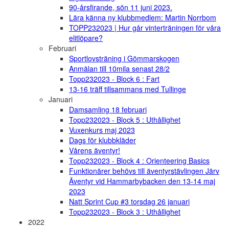
90-årsfirande, sön 11 juni 2023.
Lära känna ny klubbmedlem: Martin Norrbom
TOPP232023 | Hur går vinterträningen för våra
elitlöpare?
Februari
Sportlovsträning i Gömmarskogen
Anmälan till 10mila senast 28/2
Topp232023 - Block 6 : Fart
13-16 träff tillsammans med Tullinge
Januari
Damsamling 18 februari
Topp232023 - Block 5 : Uthållighet
Vuxenkurs maj 2023
Dags för klubbkläder
Vårens äventyr!
Topp232023 - Block 4 : Orienteering Basics
Funktionärer behövs till äventyrstävlingen Järv
Äventyr vid Hammarbybacken den 13-14 maj
2023
Natt Sprint Cup #3 torsdag 26 januari
Topp232023 - Block 3 : Uthållighet
2022