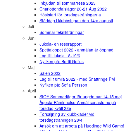
Inbjudan till sommarresa 2023
Charlottendalsläger 20-21 Aug 2022
Höststart för torsdagsträningarna
Städdag i klubbstugan den 14:e augusti
Juli
Sommar-teknikträningar
Juni
Jukola- en reserapport
Spettaloppet 2022 - anmälan är öppnad
Lag till Jukola 18-19/6
Nyfiken på: Bertil Gelius
Maj
Sälen 2022
Lag till 10mila 2022 - med Snättringe PM
Nyfiken på: Sofia Persson
April
StOF Sommarläger för ungdomar 14-15 maj
Ågesta-Påminnelse-Anmäl senaste nu på
torsdag kväll 28e
Försäljning av klubbkläder vid
torsdagsträningen 28/4
Ansök om att arbeta på Huddinge Wild Camp!