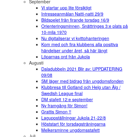
September
Vi startar upp lite försiktigt
Intresseanmälan Natti-natti 29/9
Bildspelet från firande torsdag 16/9
Orienteringsminnen, Snättringes 3:e plats på
10-mila 1970
Nu digitaliserar vi kvittohanteringen
Kom med och fira klubbens alla positiva
händelser under året, så här långt
Löparnas ord från Jukola
Augusti
Daladubbeln 2021 Blir av: UPPDATERING
09/08
SM läger med bidrag från ungdomsfonden
Klubbresa till Gotland och Helg utan Älg /
Swedish League final
DM stafett 12:e september
Ny framgång för Simon!
Grattis Simon !!
Laguppställningar Jukola 21-22/8
Höststart för torsdagsträningarna
Melkersminne ungdomsstafett
Juli