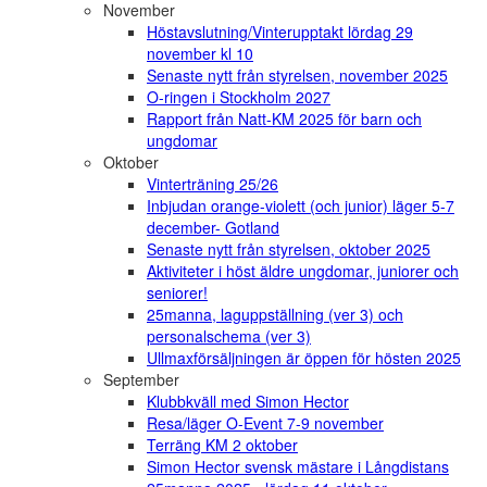
November
Höstavslutning/Vinterupptakt lördag 29
november kl 10
Senaste nytt från styrelsen, november 2025
O-ringen i Stockholm 2027
Rapport från Natt-KM 2025 för barn och
ungdomar
Oktober
Vinterträning 25/26
Inbjudan orange-violett (och junior) läger 5-7
december- Gotland
Senaste nytt från styrelsen, oktober 2025
Aktiviteter i höst äldre ungdomar, juniorer och
seniorer!
25manna, laguppställning (ver 3) och
personalschema (ver 3)
Ullmaxförsäljningen är öppen för hösten 2025
September
Klubbkväll med Simon Hector
Resa/läger O-Event 7-9 november
Terräng KM 2 oktober
Simon Hector svensk mästare i Långdistans