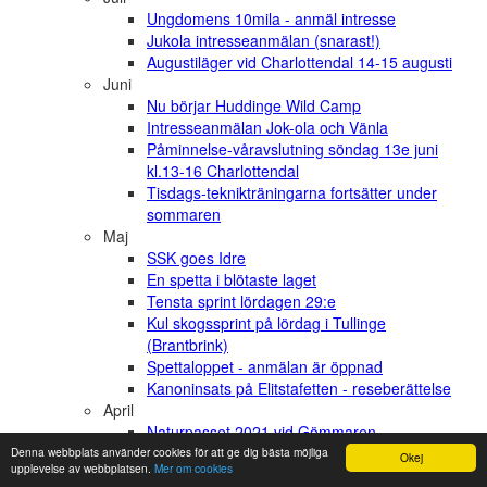
Ungdomens 10mila - anmäl intresse
Jukola intresseanmälan (snarast!)
Augustiläger vid Charlottendal 14-15 augusti
Juni
Nu börjar Huddinge Wild Camp
Intresseanmälan Jok-ola och Vänla
Påminnelse-våravslutning söndag 13e juni
kl.13-16 Charlottendal
Tisdags-teknikträningarna fortsätter under
sommaren
Maj
SSK goes Idre
En spetta i blötaste laget
Tensta sprint lördagen 29:e
Kul skogssprint på lördag i Tullinge
(Brantbrink)
Spettaloppet - anmälan är öppnad
Kanoninsats på Elitstafetten - reseberättelse
April
Naturpasset 2021 vid Gömmaren
Lag till Elitstafetten
Denna webbplats använder cookies för att ge dig bästa möjliga
Okej
upplevelse av webbplatsen.
Mer om cookies
Träning i Björnkulla, Söndag 2/5