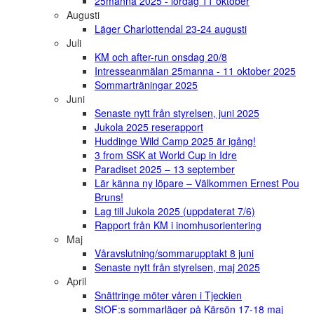
25manna 2025 - lördag 11 oktober
Augusti
Läger Charlottendal 23-24 augusti
Juli
KM och after-run onsdag 20/8
Intresseanmälan 25manna - 11 oktober 2025
Sommarträningar 2025
Juni
Senaste nytt från styrelsen, juni 2025
Jukola 2025 reserapport
Huddinge Wild Camp 2025 är igång!
3 from SSK at World Cup in Idre
Paradiset 2025 – 13 september
Lär känna ny löpare – Välkommen Ernest Pou
Bruns!
Lag till Jukola 2025 (uppdaterat 7/6)
Rapport från KM i inomhusorientering
Maj
Våravslutning/sommarupptakt 8 juni
Senaste nytt från styrelsen, maj 2025
April
Snättringe möter våren i Tjeckien
StOF:s sommarläger på Kärsön 17-18 maj