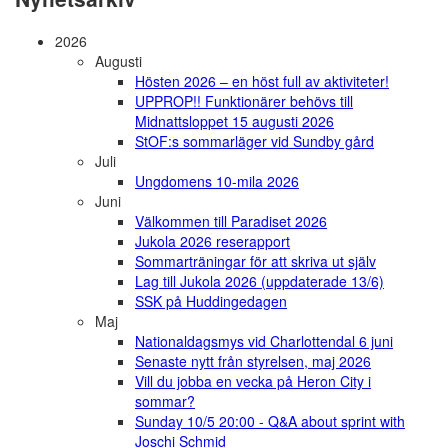
2026
Augusti
Hösten 2026 – en höst full av aktiviteter!
UPPROP!! Funktionärer behövs till
Midnattsloppet 15 augusti 2026
StOF:s sommarläger vid Sundby gård
Juli
Ungdomens 10-mila 2026
Juni
Välkommen till Paradiset 2026
Jukola 2026 reserapport
Sommarträningar för att skriva ut själv
Lag till Jukola 2026 (uppdaterade 13/6)
SSK på Huddingedagen
Maj
Nationaldagsmys vid Charlottendal 6 juni
Senaste nytt från styrelsen, maj 2026
Vill du jobba en vecka på Heron City i
sommar?
Sunday 10/5 20:00 - Q&A about sprint with
Joschi Schmid