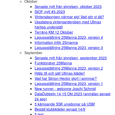
Oktober
Senaste nytt från styrelsen, oktober 2023
StOF-nytt #3-2023
Vintersäsongen närmar sig! Vad gör vi då?
Uppdatera vintergarderoben med Ullmax
härliga underställ
Terräng KM 12 Oktober
Laguppställning 25Manna 2023, version 4
Information inför 25manna
Laguppställning 25Manna 2023, version 3
September
Senaste nytt från styrelsen, september 2023
Funktionärer 25Manna
Laguppställning 25Manna 2023, version 2
Hjälp till och sälj Ullmax-kläder!
Vad har Simon Hector gjort i sommar?
Laguppställning 25Manna 2023, version 1
New runner - welcome Joschi Schmid
DalaDubbeln 14-15 Okt 2023 (anmälan senast
24 sep)
5 kämpande SSK ungdomar på USM
Beställ klubbkläder senast 14/9
5 lag!