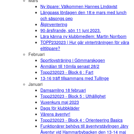
Mars
Ny löpare: Välkommen Hannes Lindqvist
Långpass lördagen den 18:e mars med lunch
och säsongs pep
Älginventering
90-årsfirande, sön 11 juni 2023.
Lära känna ny klubbmedlem: Martin Norrbom
TOPP232023 | Hur går vinterträningen för våra
elitlöpare?
Februari
Sportlovsträning i Gömmarskogen
Anmälan till 10mila senast 28/2
Topp232023 - Block 6 : Fart
13-16 träff tillsammans med Tullinge
Januari
Damsamling 18 februari
Topp232023 - Block 5 : Uthållighet
Vuxenkurs maj 2023
Dags för klubbkläder
Vårens äventyr!
Topp232023 - Block 4 : Orienteering Basics
Funktionärer behövs till äventyrstävlingen Järv
Äventyr vid Hammarbybacken den 13-14 maj