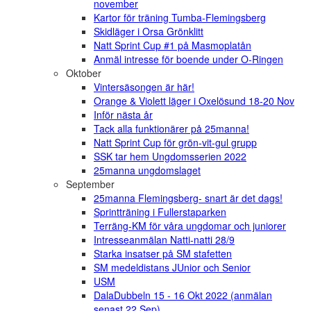
november
Kartor för träning Tumba-Flemingsberg
Skidläger i Orsa Grönklitt
Natt Sprint Cup #1 på Masmoplatån
Anmäl intresse för boende under O-Ringen
Oktober
Vintersäsongen är här!
Orange & Violett läger i Oxelösund 18-20 Nov
Inför nästa år
Tack alla funktionärer på 25manna!
Natt Sprint Cup för grön-vit-gul grupp
SSK tar hem Ungdomsserien 2022
25manna ungdomslaget
September
25manna Flemingsberg- snart är det dags!
Sprintträning i Fullerstaparken
Terräng-KM för våra ungdomar och juniorer
Intresseanmälan Natti-natti 28/9
Starka insatser på SM stafetten
SM medeldistans JUnior och Senior
USM
DalaDubbeln 15 - 16 Okt 2022 (anmälan
senast 22 Sep)