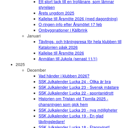
Ett stort tack till en trotjänare, som lämnar
styrelsen
Årets ungdom 2025
Kallelse till Årsmöte 2026 (med dagordning)
O-ringen-info efter Årsmötet 17 feb
Ombyggnationer i Källbrink
Januari
Tävlings- och träningsresa för hela klubben till
Katalonien påsk 2026
Kallelse till Årsmöte 2026
Anmälan till Jukola (senast 11/1)
2025
December
Vad händer i klubben 2026?
SSK Julkalender Lucka 24 - Olika är bra
SSK Julkalender Lucka 23 - Svensk mästare
SSK Julkalender Lucka 22 - spontanidrott
Historien om Tristan vid Tiomila 2025 -
chansningen som gick hem
SSK Julkalender Lucka 20 - nya möjligheter
SSK Julkalender Lucka 19 - En glad
tävlingsledare!
SSK Julkalender Lucka 18 - Etappvinst!