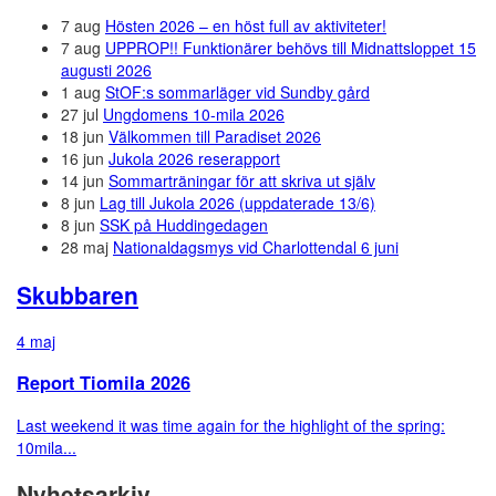
7 aug
Hösten 2026 – en höst full av aktiviteter!
7 aug
UPPROP!! Funktionärer behövs till Midnattsloppet 15
augusti 2026
1 aug
StOF:s sommarläger vid Sundby gård
27 jul
Ungdomens 10-mila 2026
18 jun
Välkommen till Paradiset 2026
16 jun
Jukola 2026 reserapport
14 jun
Sommarträningar för att skriva ut själv
8 jun
Lag till Jukola 2026 (uppdaterade 13/6)
8 jun
SSK på Huddingedagen
28 maj
Nationaldagsmys vid Charlottendal 6 juni
Skubbaren
4 maj
Report Tiomila 2026
Last weekend it was time again for the highlight of the spring:
10mila...
Nyhetsarkiv