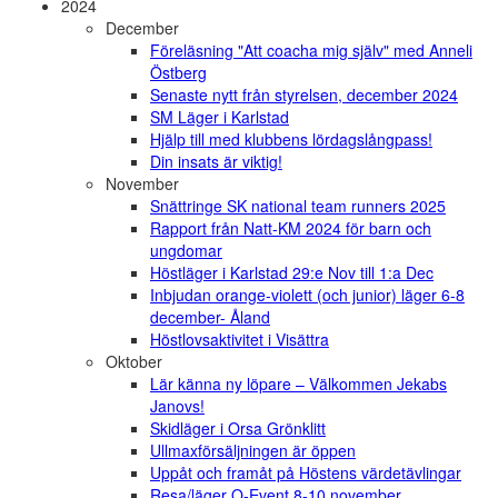
2024
December
Föreläsning "Att coacha mig själv" med Anneli
Östberg
Senaste nytt från styrelsen, december 2024
SM Läger i Karlstad
Hjälp till med klubbens lördagslångpass!
Din insats är viktig!
November
Snättringe SK national team runners 2025
Rapport från Natt-KM 2024 för barn och
ungdomar
Höstläger i Karlstad 29:e Nov till 1:a Dec
Inbjudan orange-violett (och junior) läger 6-8
december- Åland
Höstlovsaktivitet i Visättra
Oktober
Lär känna ny löpare – Välkommen Jekabs
Janovs!
Skidläger i Orsa Grönklitt
Ullmaxförsäljningen är öppen
Uppåt och framåt på Höstens värdetävlingar
Resa/läger O-Event 8-10 november