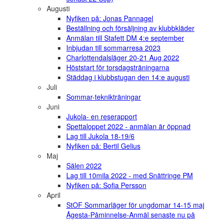
Augusti
Nyfiken på: Jonas Pannagel
Beställning och försäljning av klubbkläder
Anmälan till Stafett DM 4:e september
Inbjudan till sommarresa 2023
Charlottendalsläger 20-21 Aug 2022
Höststart för torsdagsträningarna
Städdag i klubbstugan den 14:e augusti
Juli
Sommar-teknikträningar
Juni
Jukola- en reserapport
Spettaloppet 2022 - anmälan är öppnad
Lag till Jukola 18-19/6
Nyfiken på: Bertil Gelius
Maj
Sälen 2022
Lag till 10mila 2022 - med Snättringe PM
Nyfiken på: Sofia Persson
April
StOF Sommarläger för ungdomar 14-15 maj
Ågesta-Påminnelse-Anmäl senaste nu på