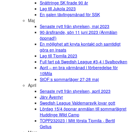
Snättringe SK firade 90 år
Lag till Jukola 2023
En galen tävlingsmånad för SSK
Maj
Senaste nytt från styrelsen, maj 2023
90-årsfirande, sön 11 juni 2023 (Anmälan
öppnad!)
En möjlighet att knyta kontakt och samtidigt
göra en insats
Lag till Tiomila 2023
Full fart på Swedish League #3-4 i Svalboviken
April – en bra vårmånad i förberedelse för
10Mila
StOF:s sommarläger 27-28 maj
April
Senaste nytt från styrelsen, april 2023
Järv Äventyr
Swedish League Valdemarsvik lovar gott
Lördag 15/4 öppnar anmälan till sommarlägret
Huddinge Wild Camp
TOPP232023 | Mitt första Tiomila - Bertil
Gelius