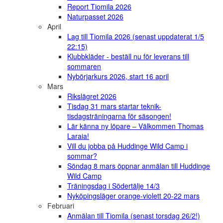
Report Tiomila 2026
Naturpasset 2026
April
Lag till Tiomila 2026 (senast uppdaterat 1/5
22:15)
Klubbkläder - beställ nu för leverans till
sommaren
Nybörjarkurs 2026, start 16 april
Mars
Rikslägret 2026
Tisdag 31 mars startar teknik-
tisdagsträningarna för säsongen!
Lär känna ny löpare – Välkommen Thomas
Laraia!
Vill du jobba på Huddinge Wild Camp i
sommar?
Söndag 8 mars öppnar anmälan till Huddinge
Wild Camp
Träningsdag i Södertälje 14/3
Nyköpingsläger orange-violett 20-22 mars
Februari
Anmälan till Tiomila (senast torsdag 26/2!)