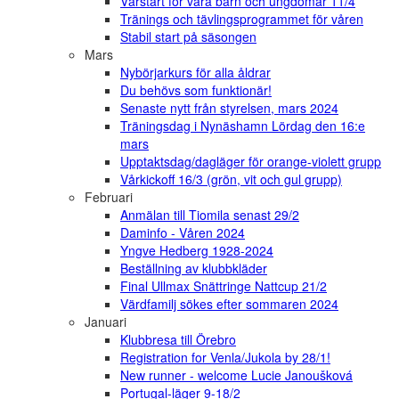
Vårstart för våra barn och ungdomar 11/4
Tränings och tävlingsprogrammet för våren
Stabil start på säsongen
Mars
Nybörjarkurs för alla åldrar
Du behövs som funktionär!
Senaste nytt från styrelsen, mars 2024
Träningsdag i Nynäshamn Lördag den 16:e
mars
Upptaktsdag/dagläger för orange-violett grupp
Vårkickoff 16/3 (grön, vit och gul grupp)
Februari
Anmälan till Tiomila senast 29/2
Daminfo - Våren 2024
Yngve Hedberg 1928-2024
Beställning av klubbkläder
Final Ullmax Snättringe Nattcup 21/2
Värdfamilj sökes efter sommaren 2024
Januari
Klubbresa till Örebro
Registration for Venla/Jukola by 28/1!
New runner - welcome Lucie Janoušková
Portugal-läger 9-18/2