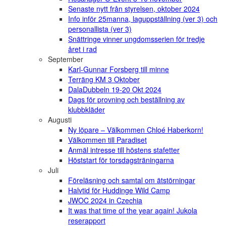
Senaste nytt från styrelsen, oktober 2024
Info inför 25manna, laguppställning (ver 3) och
personallista (ver 3)
Snättringe vinner ungdomsserien för tredje
året i rad
September
Karl-Gunnar Forsberg till minne
Terräng KM 3 Oktober
DalaDubbeln 19-20 Okt 2024
Dags för provning och beställning av
klubbkläder
Augusti
Ny löpare – Välkommen Chloé Haberkorn!
Välkommen till Paradiset
Anmäl intresse till höstens stafetter
Höststart för torsdagsträningarna
Juli
Föreläsning och samtal om ätstörningar
Halvtid för Huddinge Wild Camp
JWOC 2024 in Czechia
It was that time of the year again! Jukola
reserapport