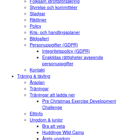
Folksam idrottsförsäkring
Styrelse och kommittéer
Stadgar
Riktlinjer
Policy
Kris- och handlingsplaner
Bildgalleri
Personuppgifter (GDPR)
Integritetspolicy (GDPR)
Enskildas rättigheter avseende
personuppgifter
Kontakt
Träning & tävling
Årsplan
Träningar
Träningar att ladda ner
Pre Christmas Exercise Development
Challenge
Elitinfo
Ungdom & junior
Bra att veta
Huddinge Wild Camp
Årets ungdom