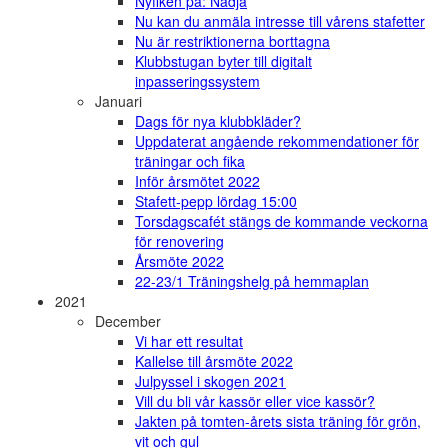
Nyfiken på: Nadja
Nu kan du anmäla intresse till vårens stafetter
Nu är restriktionerna borttagna
Klubbstugan byter till digitalt
inpasseringssystem
Januari
Dags för nya klubbkläder?
Uppdaterat angående rekommendationer för
träningar och fika
Inför årsmötet 2022
Stafett-pepp lördag 15:00
Torsdagscafét stängs de kommande veckorna
för renovering
Årsmöte 2022
22-23/1 Träningshelg på hemmaplan
2021
December
Vi har ett resultat
Kallelse till årsmöte 2022
Julpyssel i skogen 2021
Vill du bli vår kassör eller vice kassör?
Jakten på tomten-årets sista träning för grön,
vit och gul