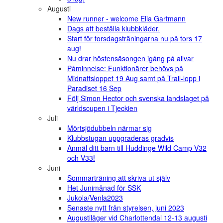
Augusti
New runner - welcome Elia Gartmann
Dags att beställa klubbkläder.
Start för torsdagsträningarna nu på tors 17
aug!
Nu drar höstensäsongen igång på allvar
Påminnelse: Funktionärer behövs på
Midnattsloppet 19 Aug samt på Trail-lopp i
Paradiset 16 Sep
Följ Simon Hector och svenska landslaget på
världscupen i Tjeckien
Juli
Mörtsjödubbeln närmar sig
Klubbstugan uppgraderas gradvis
Anmäl ditt barn till Huddinge Wild Camp V32
och V33!
Juni
Sommarträning att skriva ut själv
Het Junimånad för SSK
Jukola/Venla2023
Senaste nytt från styrelsen, juni 2023
Augustiläger vid Charlottendal 12-13 augusti