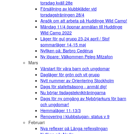
torsdag kväll 28e
Försäljning av klubbkläder vid
torsdagsträningen 28/4
Ansök om att arbeta på Huddinge Wild Camp!
Måndag 11/4 öppnar anmälan till Huddinge
Wild Camp 2022
Läger för gul grupp 23-24 april / Stof
sommarläger 14-15 maj
Nyfiken på: Barbro Cedérus
Ny löpare: Välkommen Peleg Mitzafon
Mars
Vårstart för våra barn och ungdomar
Dagläger för grön och vit grupp
Nytt nummer av Orientering Stockholm
Dags för stafettsäsong - anmäl dig!
Nu börjar tisdagsteknikträningarna
Dags för ny omgång av Nybörjarkurs för barn
och ungdomar!
Hemmaläger 11-13/3
Renovering i klubbstugan- status v 9
Februari
Nya reflexer på Långa reflexslingan