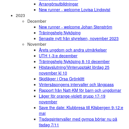
Arrangörsutbildningar
New runner - welcome Lovisa Lindqvist
2023
December
New runner - welcome Johan Stenström
Träningshelg Nyköping
Senaste nytt från styrelsen, november 2023
November
Årets ungdom och andra utmärkelser
UTH 1-3:e december
Träningshelg Nyköping 8-10 december
Höstavslutning/Vinterupptakt lördag 25
november kl 10
Skidläger i Orsa Grönklitt
Vintersäsongens intervaller och långpass
Rapport från Natt-KM för barn och ungdomar
Läger för orange-violett grupp 17-19
november
Save the date: Klubbresa till Kilsbergen 9-12:e
maj
Tisdagsintervaller med gympa börjar nu på
tisdag 7/11