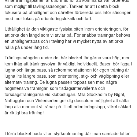
Vinterträningsplanen är utformad för att komma så väl förberedd
som möjligt till tävlingssäsongen. Tanken är att i detta block
fokusera på uthållighet och därefter förbereda oss inför säsongen
med mer fokus på orienteringsteknik och fart.
Uthållighet är den viktigaste fysiska biten inom orienteringen, för
att orka den längd som vi tävlar på. För snabba träningar behövs
en uthållighetsbas och i tävling har vi mycket nytta av att orka
hålla på under lång tid.
Träningsmängden under det här blocket får gärna vara hög, men
kom ihåg att träningsvolym är väldigt individuellt. Basen bör ligga i
lugna och långa pass, så rekommendationen för egen träning är
lugna lite längre pass, som orientering, stig- och väglöpning eller
alternativ träning. De lugna passen toppas sen med några
högintensiva träningar, som tisdagsintervallerna och
torsdagsträningarna vid klubbstugan. Mila Stockholm by Night,
Nattugglan och Vinterserien ger dig dessutom möjlighet att sätta
ihop alla moment vi tränar på till ett orienteringslopp, vilket såklart
är riktigt bra träning!
I förra blocket hade vi en styrkeutmaning där man samlade lotter