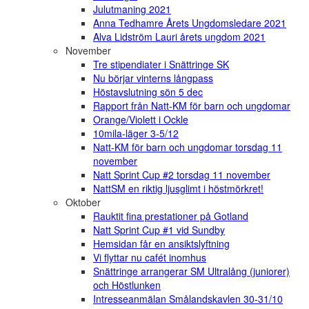
Julutmaning 2021
Anna Tedhamre Årets Ungdomsledare 2021
Alva Lidström Lauri årets ungdom 2021
November
Tre stipendiater i Snättringe SK
Nu börjar vinterns långpass
Höstavslutning sön 5 dec
Rapport från Natt-KM för barn och ungdomar
Orange/Violett i Ockle
10mila-läger 3-5/12
Natt-KM för barn och ungdomar torsdag 11
november
Natt Sprint Cup #2 torsdag 11 november
NattSM en riktig ljusglimt i höstmörkret!
Oktober
Rauktit fina prestationer på Gotland
Natt Sprint Cup #1 vid Sundby
Hemsidan får en ansiktslyftning
Vi flyttar nu cafét inomhus
Snättringe arrangerar SM Ultralång (juniorer)
och Höstlunken
Intresseanmälan Smålandskavlen 30-31/10