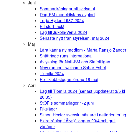
Juni
Sommarträningar att skriva ut
Dag-KM medeldistans avgjort
Terje Rydén 1937-2024
Ett stort tack!
Lag till Jukola/Venla 2024
Senaste nytt från styrelsen, maj 2024
Maj
Lära känna ny medlem - Märta Ransjö Zander
Snättringe runs international
Avlysning för Natt-SM och Stafettligan
New runner - welcome Sahar Eshel
Tiomila 2024
Fix i klubbstugan lördag 18 maj
April
Lag till Tiomila 2024 (senast uppdaterat 3/5 kl
20:35)
StOF:s sommarläger 1-2 juni
Riksläger
Simon Hector svensk mästare i nattorientering
Extraträning i Älvsjöskogen 20/4 och gult
vårläger