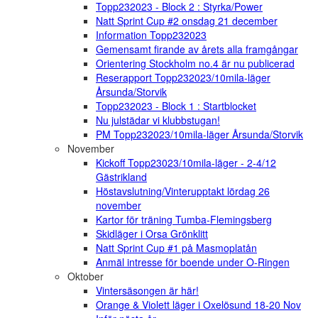
Topp232023 - Block 2 : Styrka/Power
Natt Sprint Cup #2 onsdag 21 december
Information Topp232023
Gemensamt firande av årets alla framgångar
Orientering Stockholm no.4 är nu publicerad
Reserapport Topp232023/10mila-läger
Årsunda/Storvik
Topp232023 - Block 1 : Startblocket
Nu julstädar vi klubbstugan!
PM Topp232023/10mila-läger Årsunda/Storvik
November
Kickoff Topp23023/10mila-läger - 2-4/12
Gästrikland
Höstavslutning/Vinterupptakt lördag 26
november
Kartor för träning Tumba-Flemingsberg
Skidläger i Orsa Grönklitt
Natt Sprint Cup #1 på Masmoplatån
Anmäl intresse för boende under O-Ringen
Oktober
Vintersäsongen är här!
Orange & Violett läger i Oxelösund 18-20 Nov