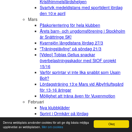
Kristihimmelsfärdshelgen
Svartvik medeldistans med sportident lördag
den 10:e april
Mars
Påskorientering för hela klubben
Årets barn- och ungdomsförening i Stockholm
är Snättringe SK!
Kvarnsjön långdistans lördag 27/3
"Träningstävling" på söndag 21/3
[Video] Tobias Gelius snackar
överbelastningsskador med StOF projekt
15/16
Varför sprintar vi inte lika snabbt som Usain
Bolt?
Lördagsträning 13:e Mars vid Albyfriluftsgård
för 13-16 åringar
Möjlighet att träna även för Vuxenmotion
Februari
Nya klubbkläder
Sprint i Ormkärr på lördag
Snättringe SK är nominerad till årets barn- och
Denna webbplats använder cookies för att ge dig bästa möjliga
Okej
ungdomsförening
upplevelse av webbplatsen.
Mer om cookies
Januari