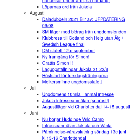
händelser under året, så här långt
Löparnas ord från Jukola
Augusti
Daladubbeln 2021 Blir av: UPPDATERING
09/08
SM läger med bidrag från ungdomsfonden
Klubbresa till Gotland och Helg utan Älg /
Swedish League final
DM stafett 12:e september
Ny framgång för Simon!
Grattis Simon !!
Laguppställningar Jukola 21-22/8
Höststart för torsdagsträningarna
Melkersminne ungdomsstafett
Juli
Ungdomens 10mila - anmäl intresse
Jukola intresseanmälan (snarast!)
Augustiläger vid Charlottendal 14-15 augusti
Juni
Nu börjar Huddinge Wild Camp
Intresseanmälan Jok-ola och Vänla
Påminnelse-våravslutning söndag 13e juni
kl.13-16 Charlottendal