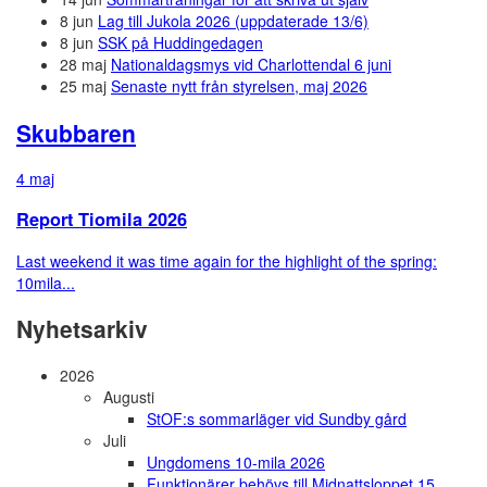
8 jun
Lag till Jukola 2026 (uppdaterade 13/6)
8 jun
SSK på Huddingedagen
28 maj
Nationaldagsmys vid Charlottendal 6 juni
25 maj
Senaste nytt från styrelsen, maj 2026
Skubbaren
4 maj
Report Tiomila 2026
Last weekend it was time again for the highlight of the spring:
10mila...
Nyhetsarkiv
2026
Augusti
StOF:s sommarläger vid Sundby gård
Juli
Ungdomens 10-mila 2026
Funktionärer behövs till Midnattsloppet 15