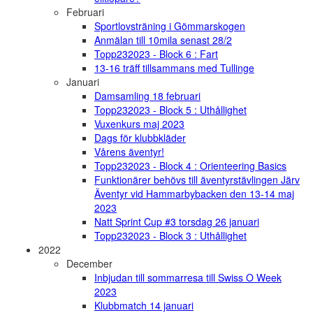
Februari
Sportlovsträning i Gömmarskogen
Anmälan till 10mila senast 28/2
Topp232023 - Block 6 : Fart
13-16 träff tillsammans med Tullinge
Januari
Damsamling 18 februari
Topp232023 - Block 5 : Uthållighet
Vuxenkurs maj 2023
Dags för klubbkläder
Vårens äventyr!
Topp232023 - Block 4 : Orienteering Basics
Funktionärer behövs till äventyrstävlingen Järv
Äventyr vid Hammarbybacken den 13-14 maj
2023
Natt Sprint Cup #3 torsdag 26 januari
Topp232023 - Block 3 : Uthållighet
2022
December
Inbjudan till sommarresa till Swiss O Week
2023
Klubbmatch 14 januari