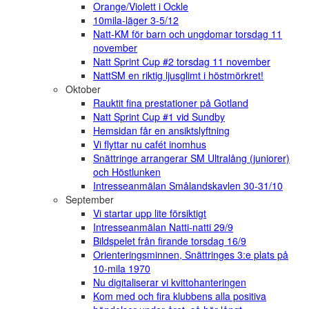
Orange/Violett i Ockle
10mila-läger 3-5/12
Natt-KM för barn och ungdomar torsdag 11
november
Natt Sprint Cup #2 torsdag 11 november
NattSM en riktig ljusglimt i höstmörkret!
Oktober
Rauktit fina prestationer på Gotland
Natt Sprint Cup #1 vid Sundby
Hemsidan får en ansiktslyftning
Vi flyttar nu cafét inomhus
Snättringe arrangerar SM Ultralång (juniorer)
och Höstlunken
Intresseanmälan Smålandskavlen 30-31/10
September
Vi startar upp lite försiktigt
Intresseanmälan Natti-natti 29/9
Bildspelet från firande torsdag 16/9
Orienteringsminnen, Snättringes 3:e plats på
10-mila 1970
Nu digitaliserar vi kvittohanteringen
Kom med och fira klubbens alla positiva