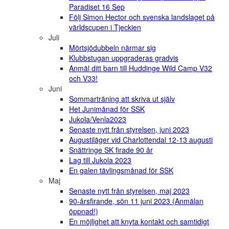
Paradiset 16 Sep
Följ Simon Hector och svenska landslaget på
världscupen i Tjeckien
Juli
Mörtsjödubbeln närmar sig
Klubbstugan uppgraderas gradvis
Anmäl ditt barn till Huddinge Wild Camp V32
och V33!
Juni
Sommarträning att skriva ut själv
Het Junimånad för SSK
Jukola/Venla2023
Senaste nytt från styrelsen, juni 2023
Augustiläger vid Charlottendal 12-13 augusti
Snättringe SK firade 90 år
Lag till Jukola 2023
En galen tävlingsmånad för SSK
Maj
Senaste nytt från styrelsen, maj 2023
90-årsfirande, sön 11 juni 2023 (Anmälan
öppnad!)
En möjlighet att knyta kontakt och samtidigt