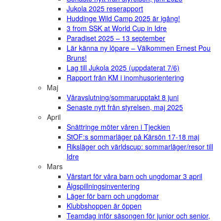
Jukola 2025 reserapport
Huddinge Wild Camp 2025 är igång!
3 from SSK at World Cup in Idre
Paradiset 2025 – 13 september
Lär känna ny löpare – Välkommen Ernest Pou
Bruns!
Lag till Jukola 2025 (uppdaterat 7/6)
Rapport från KM i inomhusorientering
Maj
Våravslutning/sommarupptakt 8 juni
Senaste nytt från styrelsen, maj 2025
April
Snättringe möter våren i Tjeckien
StOF:s sommarläger på Kärsön 17-18 maj
Riksläger och världscup: sommarläger/resor till
Idre
Mars
Vårstart för våra barn och ungdomar 3 april
Älgspillningsinventering
Läger för barn och ungdomar
Klubbshoppen är öppen
Teamdag inför säsongen för junior och senior,