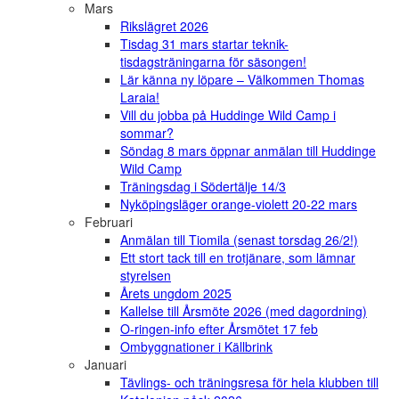
Mars
Rikslägret 2026
Tisdag 31 mars startar teknik-
tisdagsträningarna för säsongen!
Lär känna ny löpare – Välkommen Thomas
Laraia!
Vill du jobba på Huddinge Wild Camp i
sommar?
Söndag 8 mars öppnar anmälan till Huddinge
Wild Camp
Träningsdag i Södertälje 14/3
Nyköpingsläger orange-violett 20-22 mars
Februari
Anmälan till Tiomila (senast torsdag 26/2!)
Ett stort tack till en trotjänare, som lämnar
styrelsen
Årets ungdom 2025
Kallelse till Årsmöte 2026 (med dagordning)
O-ringen-info efter Årsmötet 17 feb
Ombyggnationer i Källbrink
Januari
Tävlings- och träningsresa för hela klubben till