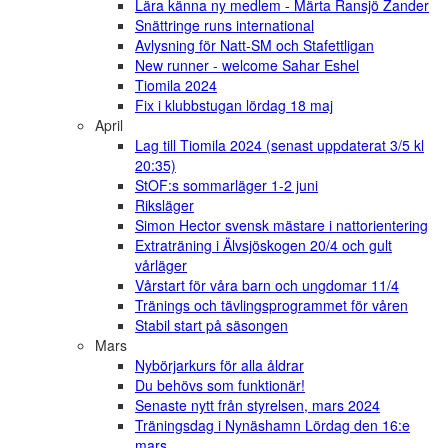
Lära känna ny medlem - Märta Ransjö Zander
Snättringe runs international
Avlysning för Natt-SM och Stafettligan
New runner - welcome Sahar Eshel
Tiomila 2024
Fix i klubbstugan lördag 18 maj
April
Lag till Tiomila 2024 (senast uppdaterat 3/5 kl
20:35)
StOF:s sommarläger 1-2 juni
Riksläger
Simon Hector svensk mästare i nattorientering
Extraträning i Älvsjöskogen 20/4 och gult
vårläger
Vårstart för våra barn och ungdomar 11/4
Tränings och tävlingsprogrammet för våren
Stabil start på säsongen
Mars
Nybörjarkurs för alla åldrar
Du behövs som funktionär!
Senaste nytt från styrelsen, mars 2024
Träningsdag i Nynäshamn Lördag den 16:e
mars