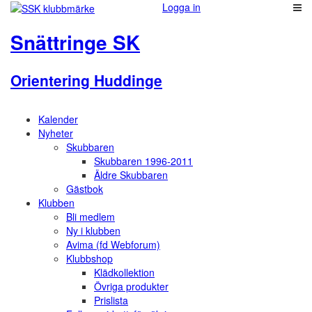
Logga in
Snättringe SK
Orientering Huddinge
Kalender
Nyheter
Skubbaren
Skubbaren 1996-2011
Äldre Skubbaren
Gästbok
Klubben
Bli medlem
Ny i klubben
Avima (fd Webforum)
Klubbshop
Klädkollektion
Övriga produkter
Prislista