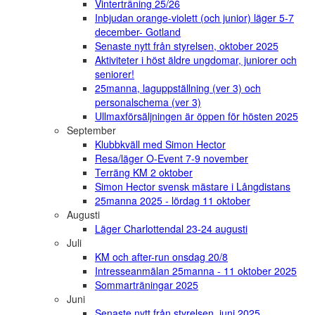
Vinterträning 25/26
Inbjudan orange-violett (och junior) läger 5-7
december- Gotland
Senaste nytt från styrelsen, oktober 2025
Aktiviteter i höst äldre ungdomar, juniorer och
seniorer!
25manna, laguppställning (ver 3) och
personalschema (ver 3)
Ullmaxförsäljningen är öppen för hösten 2025
September
Klubbkväll med Simon Hector
Resa/läger O-Event 7-9 november
Terräng KM 2 oktober
Simon Hector svensk mästare i Långdistans
25manna 2025 - lördag 11 oktober
Augusti
Läger Charlottendal 23-24 augusti
Juli
KM och after-run onsdag 20/8
Intresseanmälan 25manna - 11 oktober 2025
Sommarträningar 2025
Juni
Senaste nytt från styrelsen, juni 2025