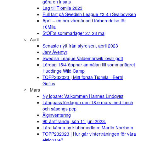
göra en insats
Lag till Tiomila 2023
Full fart på Swedish League #3-4 i Svalboviken
April – en bra vårmånad i förberedelse för
10Mila
StOF:s sommarläger 27-28 maj
April
Senaste nytt från styrelsen, april 2023
Järv Äventyr
Swedish League Valdemarsvik lovar gott
Lördag 15/4 öppnar anmälan till sommarlägret
Huddinge Wild Camp
TOPP232023 | Mitt första Tiomila - Bertil
Gelius
Mars
Ny löpare: Välkommen Hannes Lindqvist
Långpass lördagen den 18:e mars med lunch
och säsongs pep
Älginventering
90-årsfirande, sön 11 juni 2023.
Lära känna ny klubbmedlem: Martin Norrbom
TOPP232023 | Hur går vinterträningen för våra
elitlöpare?