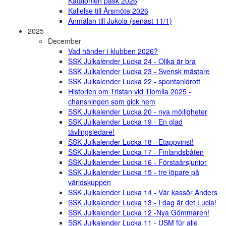
Katalonien påsk 2026
Kallelse till Årsmöte 2026
Anmälan till Jukola (senast 11/1)
2025
December
Vad händer i klubben 2026?
SSK Julkalender Lucka 24 - Olika är bra
SSK Julkalender Lucka 23 - Svensk mästare
SSK Julkalender Lucka 22 - spontanidrott
Historien om Tristan vid Tiomila 2025 -
chansningen som gick hem
SSK Julkalender Lucka 20 - nya möjligheter
SSK Julkalender Lucka 19 - En glad
tävlingsledare!
SSK Julkalender Lucka 18 - Etappvinst!
SSK Julkalender Lucka 17 - Finlandsbåten
SSK Julkalender Lucka 16 - Förstaårsjunior
SSK Julkalender Lucka 15 - tre löpare på
världskuppen
SSK Julkalender Lucka 14 - Vår kassör Anders
SSK Julkalender Lucka 13 - I dag är det Lucia!
SSK Julkalender Lucka 12 -Nya Gömmaren!
SSK Julkalender Lucka 11 - USM für alle