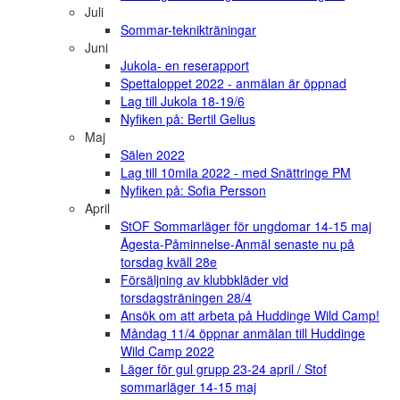
Juli
Sommar-teknikträningar
Juni
Jukola- en reserapport
Spettaloppet 2022 - anmälan är öppnad
Lag till Jukola 18-19/6
Nyfiken på: Bertil Gelius
Maj
Sälen 2022
Lag till 10mila 2022 - med Snättringe PM
Nyfiken på: Sofia Persson
April
StOF Sommarläger för ungdomar 14-15 maj
Ågesta-Påminnelse-Anmäl senaste nu på
torsdag kväll 28e
Försäljning av klubbkläder vid
torsdagsträningen 28/4
Ansök om att arbeta på Huddinge Wild Camp!
Måndag 11/4 öppnar anmälan till Huddinge
Wild Camp 2022
Läger för gul grupp 23-24 april / Stof
sommarläger 14-15 maj