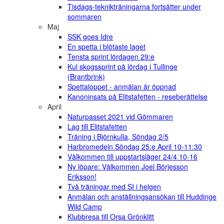
Tisdags-teknikträningarna fortsätter under
sommaren
Maj
SSK goes Idre
En spetta i blötaste laget
Tensta sprint lördagen 29:e
Kul skogssprint på lördag i Tullinge
(Brantbrink)
Spettaloppet - anmälan är öppnad
Kanoninsats på Elitstafetten - reseberättelse
April
Naturpasset 2021 vid Gömmaren
Lag till Elitstafetten
Träning i Björnkulla, Söndag 2/5
Harbromedeln Söndag 25:e April 10-11:30
Välkommen till uppstartsläger 24/4 10-16
Ny löpare: Välkommen Joel Börjesson
Eriksson!
Två träningar med SI i helgen
Anmälan och anställningsansökan till Huddinge
Wild Camp
Klubbresa till Orsa Grönklitt