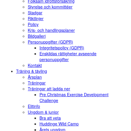
Folksam idrottsförsäkring
Styrelse och kommittéer
Stadgar
Riktlinjer
Policy
Kris- och handlingsplaner
Bildgalleri
Personuppgifter (GDPR)
Integritetspolicy (GDPR)
Enskildas rättigheter avseende
personuppgifter
Kontakt
Träning & tävling
Årsplan
Träningar
Träningar att ladda ner
Pre Christmas Exercise Development
Challenge
Elitinfo
Ungdom & junior
Bra att veta
Huddinge Wild Camp
Årets ungdom