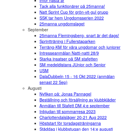
Inför nästa år
Tack alla funktionärer på 25manna!
Natt Sprint Cup för grön-vit-gul grupp
SSK tar hem Ungdomsserien 2022
25manna ungdomslaget
September
25manna Flemingsberg- snart är det dags!
Sprintträning i Fullerstaparken
Terräng-KM för våra ungdomar och juniorer
Intresseanmälan Natti-natti 28/9
Starka insatser på SM stafetten
SM medeldistans JUnior och Senior
USM
DalaDubbeln 15 - 16 Okt 2022 (anmälan
senast 22 Sep)
Augusti
Nyfiken på: Jonas Pannagel
Beställning och försäljning av klubbkläder
Anmälan till Stafett DM 4:e september
Inbjudan till sommarresa 2023
Charlottendalsläger 20-21 Aug 2022
Höststart för torsdagsträningarna
Städdag i klubbstugan den 14:e augusti