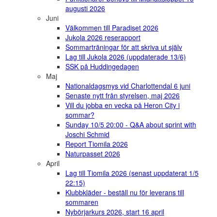
augusti 2026
Juni
Välkommen till Paradiset 2026
Jukola 2026 reserapport
Sommarträningar för att skriva ut själv
Lag till Jukola 2026 (uppdaterade 13/6)
SSK på Huddingedagen
Maj
Nationaldagsmys vid Charlottendal 6 juni
Senaste nytt från styrelsen, maj 2026
Vill du jobba en vecka på Heron City i
sommar?
Sunday 10/5 20:00 - Q&A about sprint with
Joschi Schmid
Report Tiomila 2026
Naturpasset 2026
April
Lag till Tiomila 2026 (senast uppdaterat 1/5
22:15)
Klubbkläder - beställ nu för leverans till
sommaren
Nybörjarkurs 2026, start 16 april