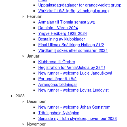
Upptaktsdag/dagläger för orange-violett grupp
Vårkickoff 16/3 (grön, vit och gul grupp)
Februari
Anmälan till Tiomila senast 29/2
Daminfo - Våren 2024
Yngve Hedberg 1928-2024
Beställning av klubbkläder
Final Ullmax Snättringe Nattcup 21/2
Värdfamilj sökes efter sommaren 2024
Januari
Klubbresa till Örebro
Registration for Venla/Jukola by 28/1!
New runner - welcome Lucie Janoušková
Portugal-läger 9-18/2
Arrangörsutbildningar
New runner - welcome Lovisa Lindqvist
2023
December
New runner - welcome Johan Stenström
Träningshelg Nyköping
Senaste nytt från styrelsen, november 2023
November