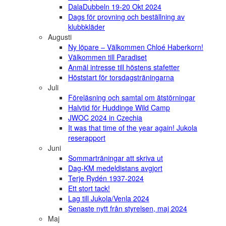
DalaDubbeln 19-20 Okt 2024
Dags för provning och beställning av
klubbkläder
Augusti
Ny löpare – Välkommen Chloé Haberkorn!
Välkommen till Paradiset
Anmäl intresse till höstens stafetter
Höststart för torsdagsträningarna
Juli
Föreläsning och samtal om ätstörningar
Halvtid för Huddinge Wild Camp
JWOC 2024 in Czechia
It was that time of the year again! Jukola
reserapport
Juni
Sommarträningar att skriva ut
Dag-KM medeldistans avgjort
Terje Rydén 1937-2024
Ett stort tack!
Lag till Jukola/Venla 2024
Senaste nytt från styrelsen, maj 2024
Maj