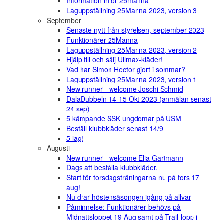
Information inför 25manna
Laguppställning 25Manna 2023, version 3
September
Senaste nytt från styrelsen, september 2023
Funktionärer 25Manna
Laguppställning 25Manna 2023, version 2
Hjälp till och sälj Ullmax-kläder!
Vad har Simon Hector gjort i sommar?
Laguppställning 25Manna 2023, version 1
New runner - welcome Joschi Schmid
DalaDubbeln 14-15 Okt 2023 (anmälan senast
24 sep)
5 kämpande SSK ungdomar på USM
Beställ klubbkläder senast 14/9
5 lag!
Augusti
New runner - welcome Elia Gartmann
Dags att beställa klubbkläder.
Start för torsdagsträningarna nu på tors 17
aug!
Nu drar höstensäsongen igång på allvar
Påminnelse: Funktionärer behövs på
Midnattsloppet 19 Aug samt på Trail-lopp i