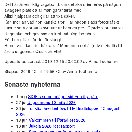
Det här är en riktig vagabond, om det ska orienteras på någon
avlägsen plats då är man garanterat med.
Alltid hjälpsam och gillar att fixa saker.
Kan mer än vad hon kanske tror. Har någon slags fotografiskt
minne som gör att labyrinter är hennes grej. Gjorde stor insats i
Ungoteket och gav oss en kraftmätning inomhus .
För hon gillar när det är klurigt.
Hmm, vem kan det här vara? Men, men det är ju två! Grattis till
årets ungdomar Cissi och Elin!
Uppdaterad senast: 2019-12-15 20:03:02 av Anna Tedhamre
Skapad: 2019-12-15 19:56:42 av Anna Tedhamre
Senaste nyheterna
1 aug
StOF:s sommarläger vid Sundby gård
27 jul
Ungdomens 10-mila 2026
23 jul
Funktionärer behövs till Midnattsloppet 15 augusti
2026
18 jun
Välkommen till Paradiset 2026
16 jun
Jukola 2026 reserapport
14 jun
Sommarträningar för att skriva ut själv