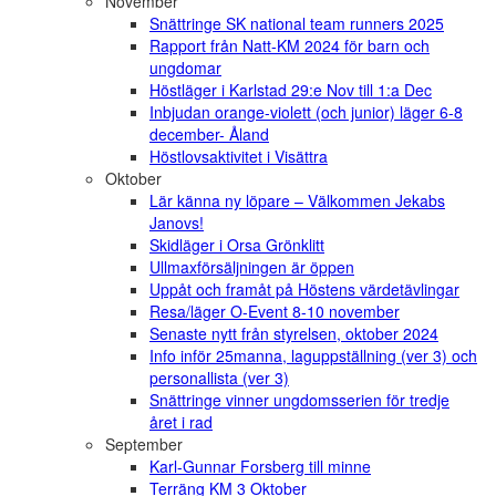
November
Snättringe SK national team runners 2025
Rapport från Natt-KM 2024 för barn och
ungdomar
Höstläger i Karlstad 29:e Nov till 1:a Dec
Inbjudan orange-violett (och junior) läger 6-8
december- Åland
Höstlovsaktivitet i Visättra
Oktober
Lär känna ny löpare – Välkommen Jekabs
Janovs!
Skidläger i Orsa Grönklitt
Ullmaxförsäljningen är öppen
Uppåt och framåt på Höstens värdetävlingar
Resa/läger O-Event 8-10 november
Senaste nytt från styrelsen, oktober 2024
Info inför 25manna, laguppställning (ver 3) och
personallista (ver 3)
Snättringe vinner ungdomsserien för tredje
året i rad
September
Karl-Gunnar Forsberg till minne
Terräng KM 3 Oktober