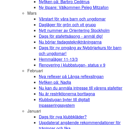
Nyfiken på: Barbro Cedérus
Ny löpare: Välkommen Peleg Mitzafon
Mars
Vårstart för våra barn och ungdomar
Dagläger för grön och vit grupp
Nytt nummer av Orientering Stockholm
Dags för stafettsäsong - anmäl dig!
Nu börjar tisdagsteknikträningarna
Dags för ny omgång av Nybörjarkurs för barn
och ungdomar!
Hemmaläger 11-13/3
Renovering i klubbstugan- status v 9
Februari
Nya reflexer på Långa reflexslingan
Nyfiken på: Nadja
Nu kan du anmäla intresse till vårens stafetter
Nu är restriktionerna borttagna
Klubbstugan byter till digitalt
inpasseringssystem
Januari
Dags för nya klubbkläder?
Uppdaterat angående rekommendationer för
träningar och fika