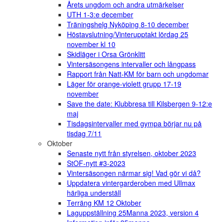
Årets ungdom och andra utmärkelser
UTH 1-3:e december
Träningshelg Nyköping 8-10 december
Höstavslutning/Vinterupptakt lördag 25
november kl 10
Skidläger i Orsa Grönklitt
Vintersäsongens intervaller och långpass
Rapport från Natt-KM för barn och ungdomar
Läger för orange-violett grupp 17-19
november
Save the date: Klubbresa till Kilsbergen 9-12:e
maj
Tisdagsintervaller med gympa börjar nu på
tisdag 7/11
Oktober
Senaste nytt från styrelsen, oktober 2023
StOF-nytt #3-2023
Vintersäsongen närmar sig! Vad gör vi då?
Uppdatera vintergarderoben med Ullmax
härliga underställ
Terräng KM 12 Oktober
Laguppställning 25Manna 2023, version 4