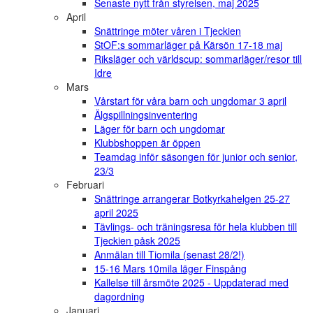
Senaste nytt från styrelsen, maj 2025
April
Snättringe möter våren i Tjeckien
StOF:s sommarläger på Kärsön 17-18 maj
Riksläger och världscup: sommarläger/resor till
Idre
Mars
Vårstart för våra barn och ungdomar 3 april
Älgspillningsinventering
Läger för barn och ungdomar
Klubbshoppen är öppen
Teamdag inför säsongen för junior och senior,
23/3
Februari
Snättringe arrangerar Botkyrkahelgen 25-27
april 2025
Tävlings- och träningsresa för hela klubben till
Tjeckien påsk 2025
Anmälan till Tiomila (senast 28/2!)
15-16 Mars 10mila läger Finspång
Kallelse till årsmöte 2025 - Uppdaterad med
dagordning
Januari