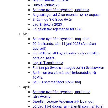
Jukola/Venla2023
Senaste nytt från styrelsen, juni 2023
Augustiläger vid Charlottendal 12-13 augusti
Snättringe SK firade 90 år
Lag till Jukola 2023
En galen tävlingsmånad för SSK
Maj
Senaste nytt från styrelsen, maj 2023
90-årsfirande, sön 11 juni 2023 (Anmälan
öppnad!)
En möjlighet att knyta kontakt och samtidigt
göra en insats
Lag till Tiomila 2023
Full fart på Swedish League #3-4 i Svalboviken
April – en bra vårmånad i förberedelse för
10Mila
StOF:s sommarläger 27-28 maj
April
Senaste nytt från styrelsen, april 2023
Järv Äventyr
Swedish League Valdemarsvik lovar gott
Lördag 15/4 öppnar anmälan till sommarlägret