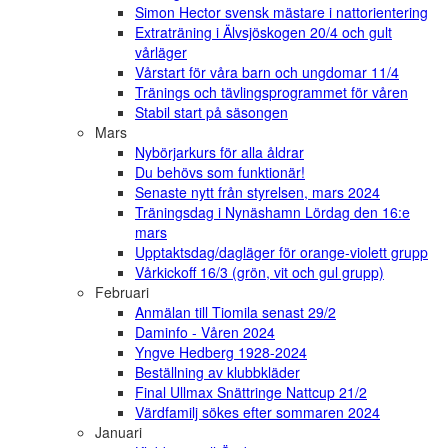
Simon Hector svensk mästare i nattorientering
Extraträning i Älvsjöskogen 20/4 och gult
vårläger
Vårstart för våra barn och ungdomar 11/4
Tränings och tävlingsprogrammet för våren
Stabil start på säsongen
Mars
Nybörjarkurs för alla åldrar
Du behövs som funktionär!
Senaste nytt från styrelsen, mars 2024
Träningsdag i Nynäshamn Lördag den 16:e
mars
Upptaktsdag/dagläger för orange-violett grupp
Vårkickoff 16/3 (grön, vit och gul grupp)
Februari
Anmälan till Tiomila senast 29/2
Daminfo - Våren 2024
Yngve Hedberg 1928-2024
Beställning av klubbkläder
Final Ullmax Snättringe Nattcup 21/2
Värdfamilj sökes efter sommaren 2024
Januari