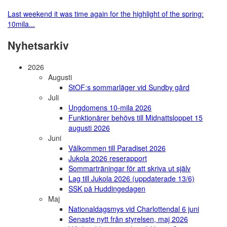
Last weekend it was time again for the highlight of the spring:
10mila...
Nyhetsarkiv
2026
Augusti
StOF:s sommarläger vid Sundby gård
Juli
Ungdomens 10-mila 2026
Funktionärer behövs till Midnattsloppet 15
augusti 2026
Juni
Välkommen till Paradiset 2026
Jukola 2026 reserapport
Sommarträningar för att skriva ut själv
Lag till Jukola 2026 (uppdaterade 13/6)
SSK på Huddingedagen
Maj
Nationaldagsmys vid Charlottendal 6 juni
Senaste nytt från styrelsen, maj 2026