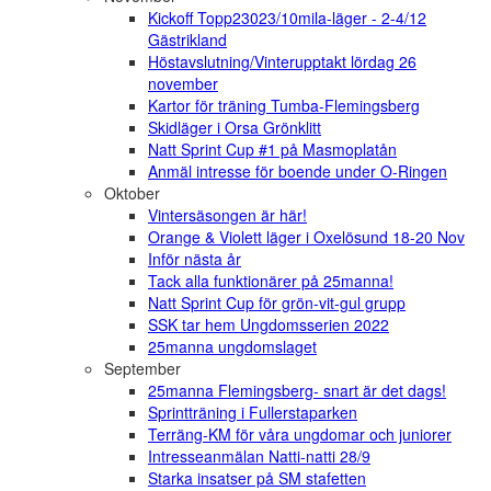
Kickoff Topp23023/10mila-läger - 2-4/12
Gästrikland
Höstavslutning/Vinterupptakt lördag 26
november
Kartor för träning Tumba-Flemingsberg
Skidläger i Orsa Grönklitt
Natt Sprint Cup #1 på Masmoplatån
Anmäl intresse för boende under O-Ringen
Oktober
Vintersäsongen är här!
Orange & Violett läger i Oxelösund 18-20 Nov
Inför nästa år
Tack alla funktionärer på 25manna!
Natt Sprint Cup för grön-vit-gul grupp
SSK tar hem Ungdomsserien 2022
25manna ungdomslaget
September
25manna Flemingsberg- snart är det dags!
Sprintträning i Fullerstaparken
Terräng-KM för våra ungdomar och juniorer
Intresseanmälan Natti-natti 28/9
Starka insatser på SM stafetten