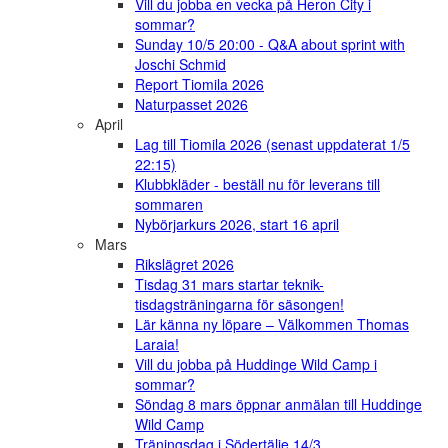
Vill du jobba en vecka på Heron City i
sommar?
Sunday 10/5 20:00 - Q&A about sprint with
Joschi Schmid
Report Tiomila 2026
Naturpasset 2026
April
Lag till Tiomila 2026 (senast uppdaterat 1/5
22:15)
Klubbkläder - beställ nu för leverans till
sommaren
Nybörjarkurs 2026, start 16 april
Mars
Rikslägret 2026
Tisdag 31 mars startar teknik-
tisdagsträningarna för säsongen!
Lär känna ny löpare – Välkommen Thomas
Laraia!
Vill du jobba på Huddinge Wild Camp i
sommar?
Söndag 8 mars öppnar anmälan till Huddinge
Wild Camp
Träningsdag i Södertälje 14/3