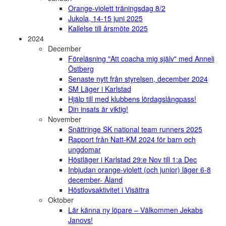
Orange-violett träningsdag 8/2
Jukola, 14-15 juni 2025
Kallelse till årsmöte 2025
2024
December
Föreläsning "Att coacha mig själv" med Anneli
Östberg
Senaste nytt från styrelsen, december 2024
SM Läger i Karlstad
Hjälp till med klubbens lördagslångpass!
Din insats är viktig!
November
Snättringe SK national team runners 2025
Rapport från Natt-KM 2024 för barn och
ungdomar
Höstläger i Karlstad 29:e Nov till 1:a Dec
Inbjudan orange-violett (och junior) läger 6-8
december- Åland
Höstlovsaktivitet i Visättra
Oktober
Lär känna ny löpare – Välkommen Jekabs
Janovs!