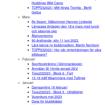
Huddinge Wild Camp
TOPP232023 | Mitt första Tiomila - Bertil
Gelius
Mars
Ny löpare: Välkommen Hannes Lindqvist
Långpass lördagen den 18:e mars med lunch
och säsongs pep
Älginventering
90-årsfirande, sön 11 juni 2023.
Lära känna ny klubbmedlem: Martin Norrbom
TOPP232023 | Hur går vinterträningen för våra
elitlöpare?
Februari
Sportlovsträning i Gömmarskogen
Anmälan till 10mila senast 28/2
Topp232023 - Block 6 : Fart
13-16 träff tillsammans med Tullinge
Januari
Damsamling 18 februari
Topp232023 - Block 5 : Uthållighet
Vuxenkurs maj 2023
Dags för klubbkläder