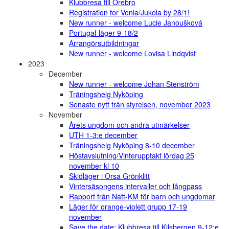
Klubbresa till Örebro
Registration for Venla/Jukola by 28/1!
New runner - welcome Lucie Janoušková
Portugal-läger 9-18/2
Arrangörsutbildningar
New runner - welcome Lovisa Lindqvist
2023
December
New runner - welcome Johan Stenström
Träningshelg Nyköping
Senaste nytt från styrelsen, november 2023
November
Årets ungdom och andra utmärkelser
UTH 1-3:e december
Träningshelg Nyköping 8-10 december
Höstavslutning/Vinterupptakt lördag 25
november kl 10
Skidläger i Orsa Grönklitt
Vintersäsongens intervaller och långpass
Rapport från Natt-KM för barn och ungdomar
Läger för orange-violett grupp 17-19
november
Save the date: Klubbresa till Kilsbergen 9-12:e