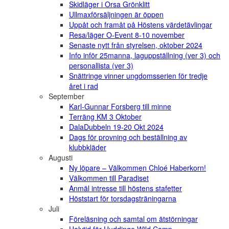
Skidläger i Orsa Grönklitt
Ullmaxförsäljningen är öppen
Uppåt och framåt på Höstens värdetävlingar
Resa/läger O-Event 8-10 november
Senaste nytt från styrelsen, oktober 2024
Info inför 25manna, laguppställning (ver 3) och
personallista (ver 3)
Snättringe vinner ungdomsserien för tredje
året i rad
September
Karl-Gunnar Forsberg till minne
Terräng KM 3 Oktober
DalaDubbeln 19-20 Okt 2024
Dags för provning och beställning av
klubbkläder
Augusti
Ny löpare – Välkommen Chloé Haberkorn!
Välkommen till Paradiset
Anmäl intresse till höstens stafetter
Höststart för torsdagsträningarna
Juli
Föreläsning och samtal om ätstörningar
Halvtid för Huddinge Wild Camp