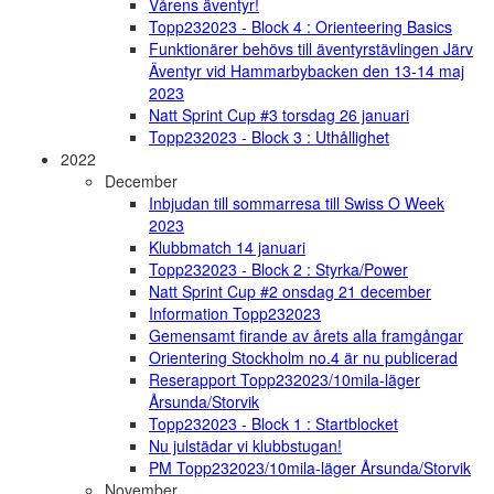
Vårens äventyr!
Topp232023 - Block 4 : Orienteering Basics
Funktionärer behövs till äventyrstävlingen Järv
Äventyr vid Hammarbybacken den 13-14 maj
2023
Natt Sprint Cup #3 torsdag 26 januari
Topp232023 - Block 3 : Uthållighet
2022
December
Inbjudan till sommarresa till Swiss O Week
2023
Klubbmatch 14 januari
Topp232023 - Block 2 : Styrka/Power
Natt Sprint Cup #2 onsdag 21 december
Information Topp232023
Gemensamt firande av årets alla framgångar
Orientering Stockholm no.4 är nu publicerad
Reserapport Topp232023/10mila-läger
Årsunda/Storvik
Topp232023 - Block 1 : Startblocket
Nu julstädar vi klubbstugan!
PM Topp232023/10mila-läger Årsunda/Storvik
November