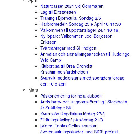
Naturpasset 2021 vid Gömmaren
Lag till Elitstafetten
Träning i Björnkulla, Söndag 2/5
Harbromedeln Söndag 25:e April 10-11:30
Välkommen till uppstartsläger 24/4 10-16
Ny löpare: Välkommen Joel Börjesson
Eriksson!
Två träningar med SI i helgen
Anmälan och anställningsansökan till Huddinge
Wild Camp
Klubbresa till Orsa Grönklitt
Kristihimmelsfärdshelgen
Svartvik medeldistans med sportident lördag
den 10:e april
Mars
Påskorientering för hela klubben
Årets barn- och ungdomsförening i Stockholm
är Snättringe SK!
Kvarnsjön långdistans lördag 27/3
"Träningstävling" på söndag 21/3
[Video] Tobias Gelius snackar
överbelastningsskador med StOF projekt