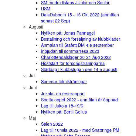
SM medeldistans JUnior och Senior
USM
DalaDubbeln 15 - 16 Okt 2022 (anmälan
senast 22 Sep)
Augusti
Nyfiken på: Jonas Pannagel
Beställning och försäljning av klubbkläder
Anmälan till Stafett DM 4:e september
Inbjudan till sommarresa 2023
Charlottendalsläger 20-21 Aug 2022
Höststart för torsdagsträningarna
Städdag i klubbstugan den 14:e augusti
Juli
Sommar-teknikträningar
Juni
Jukola- en reserapport
Spettaloppet 2022 - anmälan är öppnad
Lag till Jukola 18-19/6
Nyfiken på: Bertil Gelius
Maj
Sälen 2022
Lag till 10mila 2022 - med Snättringe PM
Nyfiken på: Sofia Persson