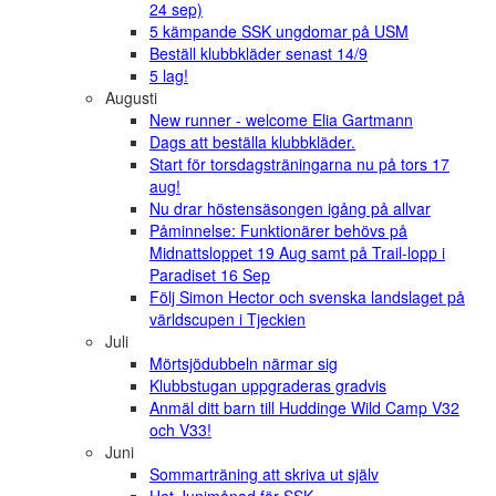
24 sep)
5 kämpande SSK ungdomar på USM
Beställ klubbkläder senast 14/9
5 lag!
Augusti
New runner - welcome Elia Gartmann
Dags att beställa klubbkläder.
Start för torsdagsträningarna nu på tors 17
aug!
Nu drar höstensäsongen igång på allvar
Påminnelse: Funktionärer behövs på
Midnattsloppet 19 Aug samt på Trail-lopp i
Paradiset 16 Sep
Följ Simon Hector och svenska landslaget på
världscupen i Tjeckien
Juli
Mörtsjödubbeln närmar sig
Klubbstugan uppgraderas gradvis
Anmäl ditt barn till Huddinge Wild Camp V32
och V33!
Juni
Sommarträning att skriva ut själv
Het Junimånad för SSK