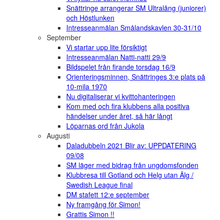
Snättringe arrangerar SM Ultralång (juniorer)
och Höstlunken
Intresseanmälan Smålandskavlen 30-31/10
September
Vi startar upp lite försiktigt
Intresseanmälan Natti-natti 29/9
Bildspelet från firande torsdag 16/9
Orienteringsminnen, Snättringes 3:e plats på
10-mila 1970
Nu digitaliserar vi kvittohanteringen
Kom med och fira klubbens alla positiva
händelser under året, så här långt
Löparnas ord från Jukola
Augusti
Daladubbeln 2021 Blir av: UPPDATERING
09/08
SM läger med bidrag från ungdomsfonden
Klubbresa till Gotland och Helg utan Älg /
Swedish League final
DM stafett 12:e september
Ny framgång för Simon!
Grattis Simon !!