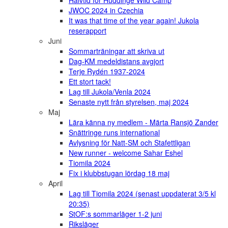
JWOC 2024 in Czechia
It was that time of the year again! Jukola
reserapport
Juni
Sommarträningar att skriva ut
Dag-KM medeldistans avgjort
Terje Rydén 1937-2024
Ett stort tack!
Lag till Jukola/Venla 2024
Senaste nytt från styrelsen, maj 2024
Maj
Lära känna ny medlem - Märta Ransjö Zander
Snättringe runs international
Avlysning för Natt-SM och Stafettligan
New runner - welcome Sahar Eshel
Tiomila 2024
Fix i klubbstugan lördag 18 maj
April
Lag till Tiomila 2024 (senast uppdaterat 3/5 kl
20:35)
StOF:s sommarläger 1-2 juni
Riksläger