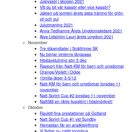
Julpyssel i skogen 2021
Vill du bli vår kassör eller vice kassör?
Jakten på tomten-årets sista träning för grön,
vit och gul
Julutmaning 2021
Anna Tedhamre Årets Ungdomsledare 2021
Alva Lidström Lauri årets ungdom 2021
November
Tre stipendiater i Snättringe SK
Nu börjar vinterns långpass
Höstavslutning sön 5 dec
Rapport från Natt-KM för barn och ungdomar
Orange/Violett i Ockle
10mila-läger 3-5/12
Natt-KM för barn och ungdomar torsdag 11
november
Natt Sprint Cup #2 torsdag 11 november
NattSM en riktig ljusglimt i höstmörkret!
Oktober
Rauktit fina prestationer på Gotland
Natt Sprint Cup #1 vid Sundby
Hemsidan får en ansiktslyftning
Vi flyttar nu cafét inomhus