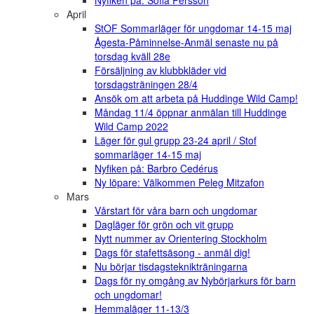
April
StOF Sommarläger för ungdomar 14-15 maj
Ågesta-Påminnelse-Anmäl senaste nu på
torsdag kväll 28e
Försäljning av klubbkläder vid
torsdagsträningen 28/4
Ansök om att arbeta på Huddinge Wild Camp!
Måndag 11/4 öppnar anmälan till Huddinge
Wild Camp 2022
Läger för gul grupp 23-24 april / Stof
sommarläger 14-15 maj
Nyfiken på: Barbro Cedérus
Ny löpare: Välkommen Peleg Mitzafon
Mars
Vårstart för våra barn och ungdomar
Dagläger för grön och vit grupp
Nytt nummer av Orientering Stockholm
Dags för stafettsäsong - anmäl dig!
Nu börjar tisdagsteknikträningarna
Dags för ny omgång av Nybörjarkurs för barn
och ungdomar!
Hemmaläger 11-13/3