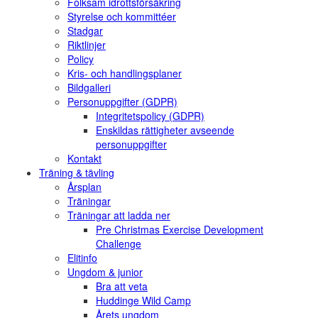
Folksam idrottsförsäkring
Styrelse och kommittéer
Stadgar
Riktlinjer
Policy
Kris- och handlingsplaner
Bildgalleri
Personuppgifter (GDPR)
Integritetspolicy (GDPR)
Enskildas rättigheter avseende
personuppgifter
Kontakt
Träning & tävling
Årsplan
Träningar
Träningar att ladda ner
Pre Christmas Exercise Development
Challenge
Elitinfo
Ungdom & junior
Bra att veta
Huddinge Wild Camp
Årets ungdom