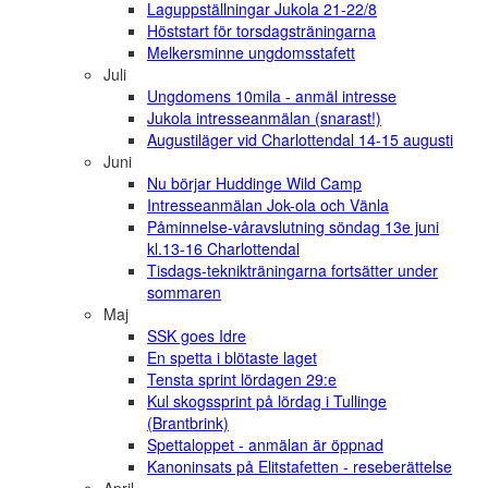
Laguppställningar Jukola 21-22/8
Höststart för torsdagsträningarna
Melkersminne ungdomsstafett
Juli
Ungdomens 10mila - anmäl intresse
Jukola intresseanmälan (snarast!)
Augustiläger vid Charlottendal 14-15 augusti
Juni
Nu börjar Huddinge Wild Camp
Intresseanmälan Jok-ola och Vänla
Påminnelse-våravslutning söndag 13e juni
kl.13-16 Charlottendal
Tisdags-teknikträningarna fortsätter under
sommaren
Maj
SSK goes Idre
En spetta i blötaste laget
Tensta sprint lördagen 29:e
Kul skogssprint på lördag i Tullinge
(Brantbrink)
Spettaloppet - anmälan är öppnad
Kanoninsats på Elitstafetten - reseberättelse
April