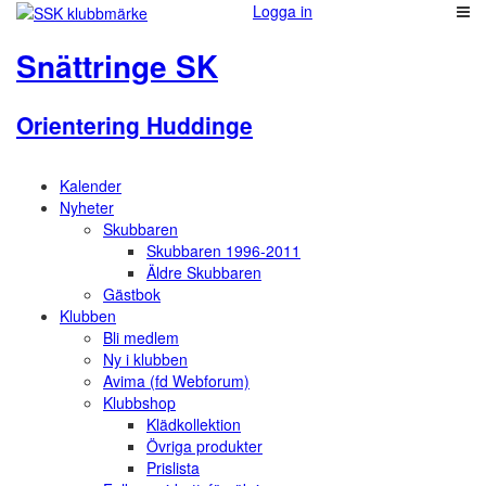
Logga in
Snättringe SK
Orientering Huddinge
Kalender
Nyheter
Skubbaren
Skubbaren 1996-2011
Äldre Skubbaren
Gästbok
Klubben
Bli medlem
Ny i klubben
Avima (fd Webforum)
Klubbshop
Klädkollektion
Övriga produkter
Prislista