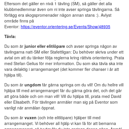
Eftersom det gäller en nivå 1 tävling (SM), så gäller det alla
klubbmedlemmar även om ni inte avser springa tävlingarna. Så
förlägg era skogspromenader någon annan stans :). Avlyst
område finns på
Eventor:
https://eventor.orientering.se/Events/Show/48935
Tävla:
Du som är
junior eller elitlöpare
och avser springa någon av
tävlingarna natt-SM eller Stafettligan: Du behöver skriva under ett
avtal om att du tänker följa reglerna kring rättvis orientering. Prata
med Stefan Gelius för mer information. Du som ska tävla ska inte
vara delaktig i arrangemanget (det kommer fler chanser i år att
hjälpa till).
Du som är
ungdom
får gärna springa om du vill! Om du hellre vill
hjälpa till med arrangemanget får du gärna göra det, och det går
att göra både och om man vill! Vill du hjälpa till, prata med David
eller Elisabeth. För tävlingen anmäler man sig på Eventor som
vanligt när anmälan öppnat.
Du som är
vuxen
(och inte elitlöpare) hjälper till med
arrangemanget. Vi behöver all hjälp vi kan få för att bemanna