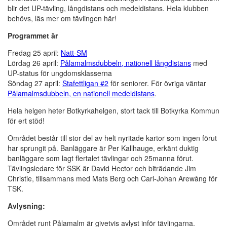
blir det UP-tävling, långdistans och medeldistans. Hela klubben
behövs, läs mer om tävlingen här!
Programmet är
Fredag 25 april:
Natt-SM
Lördag 26 april:
Pålamalmsdubbeln, nationell långdistans
med
UP-status för ungdomsklasserna
Söndag 27 april:
Stafettligan #2
för seniorer. För övriga väntar
Pålamalmsdubbeln, en nationell medeldistans
.
Hela helgen heter Botkyrkahelgen, stort tack till Botkyrka Kommun
för ert stöd!
Området består till stor del av helt nyritade kartor som ingen förut
har sprungit på. Banläggare är Per Kallhauge, erkänt duktig
banläggare som lagt flertalet tävlingar och 25manna förut.
Tävlingsledare för SSK är David Hector och biträdande Jim
Christie, tillsammans med Mats Berg och Carl-Johan Arewång för
TSK.
Avlysning:
Området runt Pålamalm är givetvis avlyst inför tävlingarna.