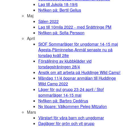
Lag till Jukola 18-19/6
Nyfiken på: Bertil Gelius
Maj
Sälen 2022
Lag till 10mila 2022 - med Snättringe PM
Nyfiken på: Sofia Persson
April
StOF Sommarläger för ungdomar 14-15 maj
Ågesta-Påminnelse-Anmäl senaste nu på
torsdag kväll 28e
Försäljning av klubbkläder vid
torsdagsträningen 28/4
Ansök om att arbeta på Huddinge Wild Camp!
Måndag 11/4 öppnar anmälan till Huddinge
Wild Camp 2022
Läger för gul grupp 23-24 april / Stof
sommarläger 14-15 maj
Nyfiken på: Barbro Cedérus
Ny löpare: Välkommen Peleg Mitzafon
Mars
Vårstart för våra barn och ungdomar
Dagläger för grön och vit grupp