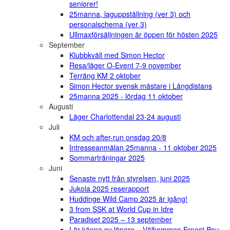
seniorer!
25manna, laguppställning (ver 3) och
personalschema (ver 3)
Ullmaxförsäljningen är öppen för hösten 2025
September
Klubbkväll med Simon Hector
Resa/läger O-Event 7-9 november
Terräng KM 2 oktober
Simon Hector svensk mästare i Långdistans
25manna 2025 - lördag 11 oktober
Augusti
Läger Charlottendal 23-24 augusti
Juli
KM och after-run onsdag 20/8
Intresseanmälan 25manna - 11 oktober 2025
Sommarträningar 2025
Juni
Senaste nytt från styrelsen, juni 2025
Jukola 2025 reserapport
Huddinge Wild Camp 2025 är igång!
3 from SSK at World Cup in Idre
Paradiset 2025 – 13 september
Lär känna ny löpare – Välkommen Ernest Pou