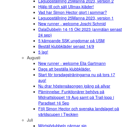
Laguppställning 25Manna 2023, version 2
Hjälp till och sälj Ullmax-kläder!
Vad har Simon Hector gjort i sommar?
Laguppställning 25Manna 2023, version 1
New runner - welcome Joschi Schmid
DalaDubbeln 14-15 Okt 2023 (anmälan senast
24 sep)
5 kämpande SSK ungdomar på USM
Beställ klubbkläder senast 14/9
5 lag!
Augusti
New runner - welcome Elia Gartmann
Dags att beställa klubbkläder.
Start för torsdagsträningarna nu på tors 17
aug!
Nu drar höstensäsongen igång på allvar
Påminnelse: Funktionärer behövs på
Midnattsloppet 19 Aug samt på Trail-lopp i
Paradiset 16 Sep
Följ Simon Hector och svenska landslaget på
världscupen i Tjeckien
Juli
Mörtsjödubbeln närmar sig