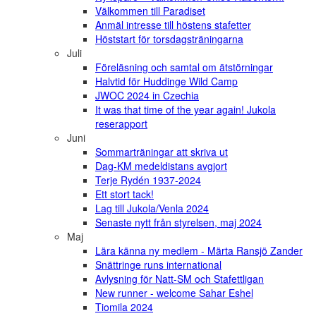
Välkommen till Paradiset
Anmäl intresse till höstens stafetter
Höststart för torsdagsträningarna
Juli
Föreläsning och samtal om ätstörningar
Halvtid för Huddinge Wild Camp
JWOC 2024 in Czechia
It was that time of the year again! Jukola
reserapport
Juni
Sommarträningar att skriva ut
Dag-KM medeldistans avgjort
Terje Rydén 1937-2024
Ett stort tack!
Lag till Jukola/Venla 2024
Senaste nytt från styrelsen, maj 2024
Maj
Lära känna ny medlem - Märta Ransjö Zander
Snättringe runs international
Avlysning för Natt-SM och Stafettligan
New runner - welcome Sahar Eshel
Tiomila 2024