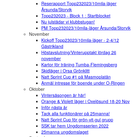
Reserapport Topp232023/10mila-läger
Årsunda/Storvik
Topp232023 - Block 1 : Startblocket
Nu julstädar vi klubbstugan!
PM Topp232023/10mila-läger Årsunda/Storvik
November
Kickoff Topp23023/10mila-läger - 2-4/12
Gästrikland
Höstavslutning/Vinterupptakt lördag 26
november
Kartor för träning Tumba-Flemingsberg
Skidläger i Orsa Grönklitt
Natt Sprint Cup #1 på Masmoplatån
Anmäl intresse för boende under O-Ringen
Oktober
Vintersäsongen är här!
Orange & Violett läger i Oxelösund 18-20 Nov
Inför nästa år
Tack alla funktionärer på 25manna!
Natt Sprint Cup för grön-vit-gul grupp
SSK tar hem Ungdomsserien 2022
25manna ungdomslaget