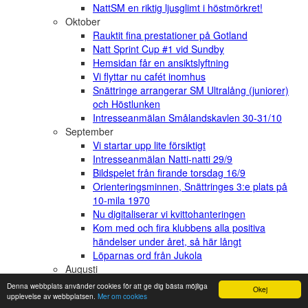
NattSM en riktig ljusglimt i höstmörkret!
Oktober
Rauktit fina prestationer på Gotland
Natt Sprint Cup #1 vid Sundby
Hemsidan får en ansiktslyftning
Vi flyttar nu cafét inomhus
Snättringe arrangerar SM Ultralång (juniorer)
och Höstlunken
Intresseanmälan Smålandskavlen 30-31/10
September
Vi startar upp lite försiktigt
Intresseanmälan Natti-natti 29/9
Bildspelet från firande torsdag 16/9
Orienteringsminnen, Snättringes 3:e plats på
10-mila 1970
Nu digitaliserar vi kvittohanteringen
Kom med och fira klubbens alla positiva
händelser under året, så här långt
Löparnas ord från Jukola
Augusti
Daladubbeln 2021 Blir av: UPPDATERING
Denna webbplats använder cookies för att ge dig bästa möjliga
Okej
09/08
upplevelse av webbplatsen.
Mer om cookies