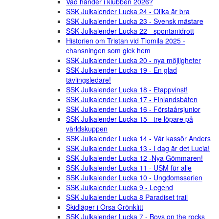
Vad händer i klubben 2026?
SSK Julkalender Lucka 24 - Olika är bra
SSK Julkalender Lucka 23 - Svensk mästare
SSK Julkalender Lucka 22 - spontanidrott
Historien om Tristan vid Tiomila 2025 -
chansningen som gick hem
SSK Julkalender Lucka 20 - nya möjligheter
SSK Julkalender Lucka 19 - En glad
tävlingsledare!
SSK Julkalender Lucka 18 - Etappvinst!
SSK Julkalender Lucka 17 - Finlandsbåten
SSK Julkalender Lucka 16 - Förstaårsjunior
SSK Julkalender Lucka 15 - tre löpare på
världskuppen
SSK Julkalender Lucka 14 - Vår kassör Anders
SSK Julkalender Lucka 13 - I dag är det Lucia!
SSK Julkalender Lucka 12 -Nya Gömmaren!
SSK Julkalender Lucka 11 - USM für alle
SSK Julkalender Lucka 10 - Ungdomsserien
SSK Julkalender Lucka 9 - Legend
SSK Julkalender Lucka 8 Paradiset trail
Skidläger i Orsa Grönklitt
SSK Julkalender Lucka 7 - Boys on the rocks