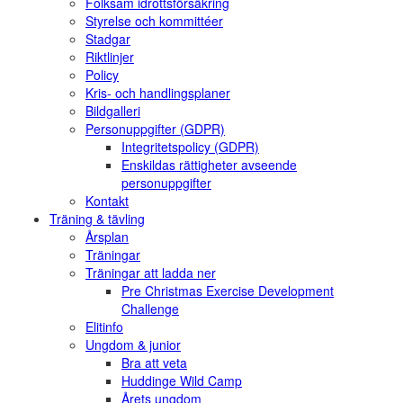
Folksam idrottsförsäkring
Styrelse och kommittéer
Stadgar
Riktlinjer
Policy
Kris- och handlingsplaner
Bildgalleri
Personuppgifter (GDPR)
Integritetspolicy (GDPR)
Enskildas rättigheter avseende
personuppgifter
Kontakt
Träning & tävling
Årsplan
Träningar
Träningar att ladda ner
Pre Christmas Exercise Development
Challenge
Elitinfo
Ungdom & junior
Bra att veta
Huddinge Wild Camp
Årets ungdom