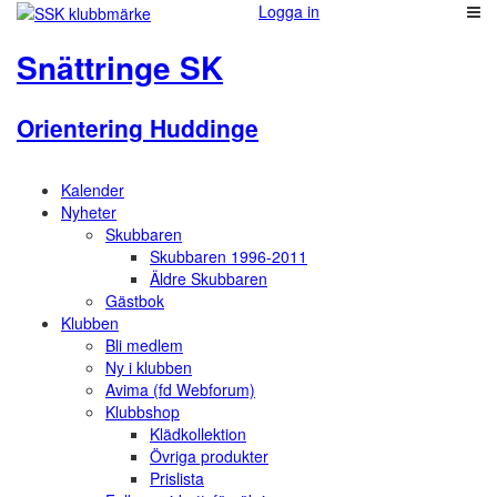
Logga in
Snättringe SK
Orientering Huddinge
Kalender
Nyheter
Skubbaren
Skubbaren 1996-2011
Äldre Skubbaren
Gästbok
Klubben
Bli medlem
Ny i klubben
Avima (fd Webforum)
Klubbshop
Klädkollektion
Övriga produkter
Prislista