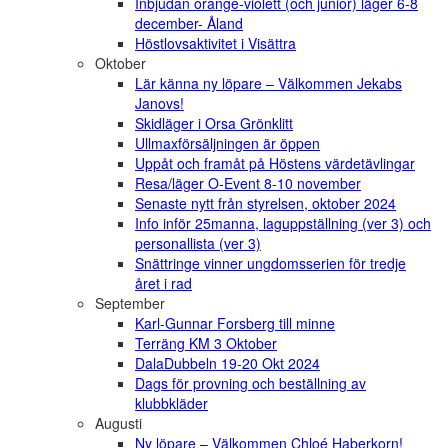
Inbjudan orange-violett (och junior) läger 6-8
december- Åland
Höstlovsaktivitet i Visättra
Oktober
Lär känna ny löpare – Välkommen Jekabs
Janovs!
Skidläger i Orsa Grönklitt
Ullmaxförsäljningen är öppen
Uppåt och framåt på Höstens värdetävlingar
Resa/läger O-Event 8-10 november
Senaste nytt från styrelsen, oktober 2024
Info inför 25manna, laguppställning (ver 3) och
personallista (ver 3)
Snättringe vinner ungdomsserien för tredje
året i rad
September
Karl-Gunnar Forsberg till minne
Terräng KM 3 Oktober
DalaDubbeln 19-20 Okt 2024
Dags för provning och beställning av
klubbkläder
Augusti
Ny löpare – Välkommen Chloé Haberkorn!