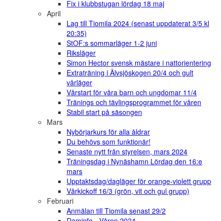
Fix i klubbstugan lördag 18 maj
April
Lag till Tiomila 2024 (senast uppdaterat 3/5 kl
20:35)
StOF:s sommarläger 1-2 juni
Riksläger
Simon Hector svensk mästare i nattorientering
Extraträning i Älvsjöskogen 20/4 och gult
vårläger
Vårstart för våra barn och ungdomar 11/4
Tränings och tävlingsprogrammet för våren
Stabil start på säsongen
Mars
Nybörjarkurs för alla åldrar
Du behövs som funktionär!
Senaste nytt från styrelsen, mars 2024
Träningsdag i Nynäshamn Lördag den 16:e
mars
Upptaktsdag/dagläger för orange-violett grupp
Vårkickoff 16/3 (grön, vit och gul grupp)
Februari
Anmälan till Tiomila senast 29/2
Daminfo - Våren 2024