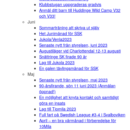
Klubbstugan uppgraderas gradvis
Anmäl ditt barn till Huddinge Wild Camp V32
och V33!
Juni
Sommarträning att skriva ut själv
Het Junimånad för SSK
Jukola/Venla2023
Senaste nytt från styrelsen, juni 2023
Augustiläger vid Charlottendal 12-13 augusti
Snättringe SK firade 90 år
Lag till Jukola 2023
En galen tävlingsmånad för SSK
Maj
Senaste nytt från styrelsen, maj 2023
90-årsfirande, sön 11 juni 2023 (Anmälan
öppnad!)
En möjlighet att knyta kontakt och samtidigt
göra en insats
Lag till Tiomila 2023
Full fart på Swedish League #3-4 i Svalboviken
April – en bra vårmånad i förberedelse för
10Mila