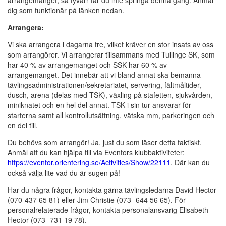
arrangemanget, så tyvärr får du inte springa denna gång. Anmäl
dig som funktionär på länken nedan.
Arrangera:
Vi ska arrangera i dagarna tre, vilket kräver en stor insats av oss
som arrangörer. Vi arrangerar tillsammans med Tullinge SK, som
har 40 % av arrangemanget och SSK har 60 % av
arrangemanget. Det innebär att vi bland annat ska bemanna
tävlingsadministrationen/sekretariatet, servering, fältmåltider,
dusch, arena (delas med TSK), växling på stafetten, sjukvården,
miniknatet och en hel del annat. TSK i sin tur ansvarar för
starterna samt all kontrollutsättning, vätska mm, parkeringen och
en del till.
Du behövs som arrangör! Ja, just du som läser detta faktiskt.
Anmäl att du kan hjälpa till via Eventors klubbaktiviteter:
https://eventor.orientering.se/Activities/Show/22111
. Där kan du
också välja lite vad du är sugen på!
Har du några frågor, kontakta gärna tävlingsledarna David Hector
(070-437 65 81) eller Jim Christie (073- 644 56 65). För
personalrelaterade frågor, kontakta personalansvarig Elisabeth
Hector (073- 731 19 78).