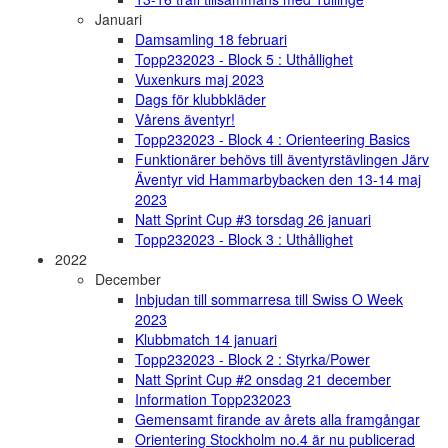
Januari
Damsamling 18 februari
Topp232023 - Block 5 : Uthållighet
Vuxenkurs maj 2023
Dags för klubbkläder
Vårens äventyr!
Topp232023 - Block 4 : Orienteering Basics
Funktionärer behövs till äventyrstävlingen Järv
Äventyr vid Hammarbybacken den 13-14 maj
2023
Natt Sprint Cup #3 torsdag 26 januari
Topp232023 - Block 3 : Uthållighet
2022
December
Inbjudan till sommarresa till Swiss O Week
2023
Klubbmatch 14 januari
Topp232023 - Block 2 : Styrka/Power
Natt Sprint Cup #2 onsdag 21 december
Information Topp232023
Gemensamt firande av årets alla framgångar
Orientering Stockholm no.4 är nu publicerad