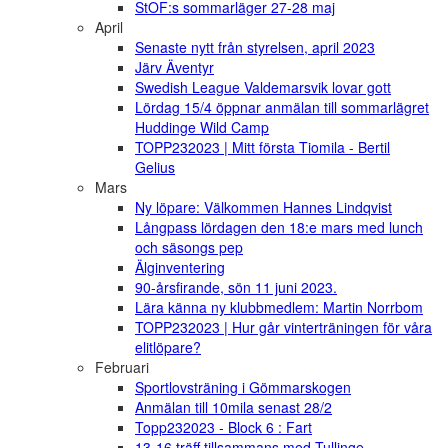
StOF:s sommarläger 27-28 maj
April
Senaste nytt från styrelsen, april 2023
Järv Äventyr
Swedish League Valdemarsvik lovar gott
Lördag 15/4 öppnar anmälan till sommarlägret
Huddinge Wild Camp
TOPP232023 | Mitt första Tiomila - Bertil
Gelius
Mars
Ny löpare: Välkommen Hannes Lindqvist
Långpass lördagen den 18:e mars med lunch
och säsongs pep
Älginventering
90-årsfirande, sön 11 juni 2023.
Lära känna ny klubbmedlem: Martin Norrbom
TOPP232023 | Hur går vinterträningen för våra
elitlöpare?
Februari
Sportlovsträning i Gömmarskogen
Anmälan till 10mila senast 28/2
Topp232023 - Block 6 : Fart
13-16 träff tillsammans med Tullinge