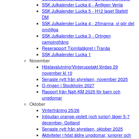
SSK Julkalender Lucka 6 - Äntligen Venla
SSK Julkalender Lucka 5 - H12 laget Stafett
DM
SSK Julkalender Lucka 4 - 25manna, vi gör det
omöjliga
SSK Julkalender Lucka 3 - Oringen
campinghäng
Reserapport Tiomilalägret i Tranås
SSK Julkalender Lucka 1
November
Höstavslutning/Vinterupptakt lördag 29
november kl 10
Senaste nytt från styrelsen, november 2025
O-ringen i Stockholm 2027
Rapport från Natt-KM 2025 för barn och
ungdomar
Oktober
Vinterträning 25/26
Inbjudan orange-violett (och junior) läger 5-7
december- Gotland
Senaste nytt från styrelsen, oktober 2025
Aktiviteter i höst äldre ungdomar, juniorer och