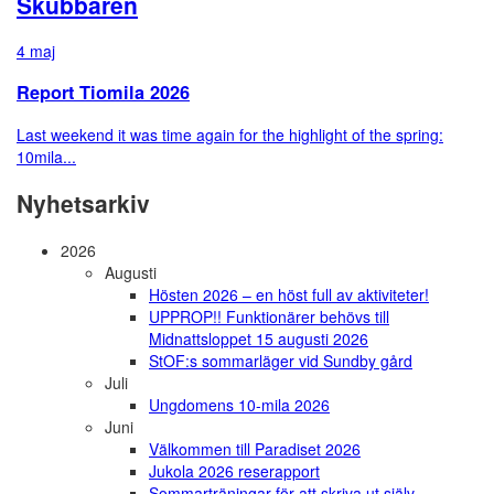
Skubbaren
4 maj
Report Tiomila 2026
Last weekend it was time again for the highlight of the spring:
10mila...
Nyhetsarkiv
2026
Augusti
Hösten 2026 – en höst full av aktiviteter!
UPPROP!! Funktionärer behövs till
Midnattsloppet 15 augusti 2026
StOF:s sommarläger vid Sundby gård
Juli
Ungdomens 10-mila 2026
Juni
Välkommen till Paradiset 2026
Jukola 2026 reserapport
Sommarträningar för att skriva ut själv