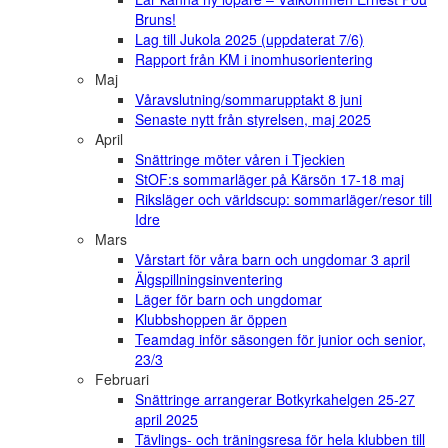
Bruns!
Lag till Jukola 2025 (uppdaterat 7/6)
Rapport från KM i inomhusorientering
Maj
Våravslutning/sommarupptakt 8 juni
Senaste nytt från styrelsen, maj 2025
April
Snättringe möter våren i Tjeckien
StOF:s sommarläger på Kärsön 17-18 maj
Riksläger och världscup: sommarläger/resor till
Idre
Mars
Vårstart för våra barn och ungdomar 3 april
Älgspillningsinventering
Läger för barn och ungdomar
Klubbshoppen är öppen
Teamdag inför säsongen för junior och senior,
23/3
Februari
Snättringe arrangerar Botkyrkahelgen 25-27
april 2025
Tävlings- och träningsresa för hela klubben till