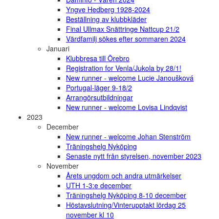
Yngve Hedberg 1928-2024
Beställning av klubbkläder
Final Ullmax Snättringe Nattcup 21/2
Värdfamilj sökes efter sommaren 2024
Januari
Klubbresa till Örebro
Registration for Venla/Jukola by 28/1!
New runner - welcome Lucie Janoušková
Portugal-läger 9-18/2
Arrangörsutbildningar
New runner - welcome Lovisa Lindqvist
2023
December
New runner - welcome Johan Stenström
Träningshelg Nyköping
Senaste nytt från styrelsen, november 2023
November
Årets ungdom och andra utmärkelser
UTH 1-3:e december
Träningshelg Nyköping 8-10 december
Höstavslutning/Vinterupptakt lördag 25
november kl 10