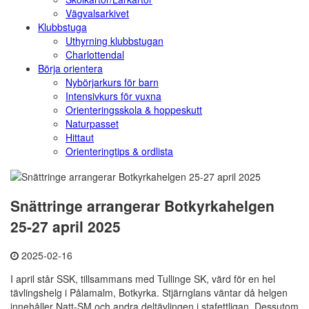
Vägvalsarkivet
Klubbstuga
Uthyrning klubbstugan
Charlottendal
Börja orientera
Nybörjarkurs för barn
Intensivkurs för vuxna
Orienteringsskola & hoppeskutt
Naturpasset
Hittaut
Orienteringtips & ordlista
Snättringe arrangerar Botkyrkahelgen
25-27 april 2025
2025-02-16
I april står SSK, tillsammans med Tullinge SK, värd för en hel
tävlingshelg i Pålamalm, Botkyrka. Stjärnglans väntar då helgen
innehåller Natt-SM och andra deltävlingen i stafettligan. Dessutom