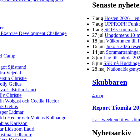
Senaste nyhet
7 aug
Hösten 2026 – en h
7 aug
UPPROP!! Funktion
er
1 aug
StOF:s sommarläg
 Exercise Development Challenge
27 jul
Ungdomens 10-mi
18 jun
Välkommen till P
16 jun
Jukola 2026 rese
14 jun
Sommarträningar f
ld Camp
8 jun
Lag till Jukola 20
8 jun
SSK på Huddinge
got Sjöstrand
28 maj
Nationaldagsmys 
ra Vejedal
rstin Christie
Skubbaren
lly Gelius
va Lidström Lauri
lly Christie
4 maj
in Wolgast och Cecilia Hector
ak Gelius
Report Tiomila 20
sper Lidmar
ida Hector och Mattias Kallhauge
Last weekend it was time
bias Karlsson
ar Lidström Lauri
Nyhetsarkiv
istina Tedhamre