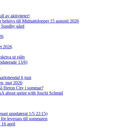
l av aktiviteter!
behövs till Midnattsloppet 15 augusti 2026
d Sundby gård
26
et 2026
skriva ut själv
ppdaterade 13/6)
n
rlottendal 6 juni
sen, maj 2026
på Heron City i sommar?
A about sprint with Joschi Schmid
enast uppdaterat 1/5 22:15)
 för leverans till sommaren
 16 april