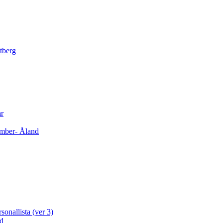
tberg
ar
cember- Åland
sonallista (ver 3)
ad