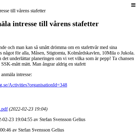
a intresse till vårens stafetter
ande och man kan så smått drömma om en stafettvår med sina
s något för alla, Måsen, Stigtomta, Kolmårdskavlen, 10Mila o Jukola.
h det underlättar planeringen om vi vet vilka som är pepp! Ta chansen
k i SSK-mått mätt. Man ångrar aldrig en stafett
 anmäla intresse:
ing.se/Activities?organisationId=348
.pdf
(2022-02-23 19:04)
2-02-23 19:04:55 av Stefan Svensson Gelius
00:46 av Stefan Svensson Gelius