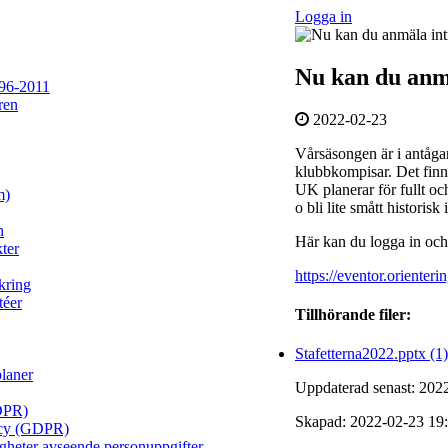
Logga in
Nu kan du anmäl
96-2011
ren
2022-02-23
Vårsäsongen är i antåg
klubbkompisar. Det finn
UK planerar för fullt oc
m)
o bli lite smått historis
n
Här kan du logga in och
ter
https://eventor.orienter
kring
téer
Tillhörande filer:
Stafetterna2022.pptx (1)
planer
Uppdaterad senast: 202
DPR)
Skapad: 2022-02-23 19:
licy (GDPR)
igheter avseende personuppgifter