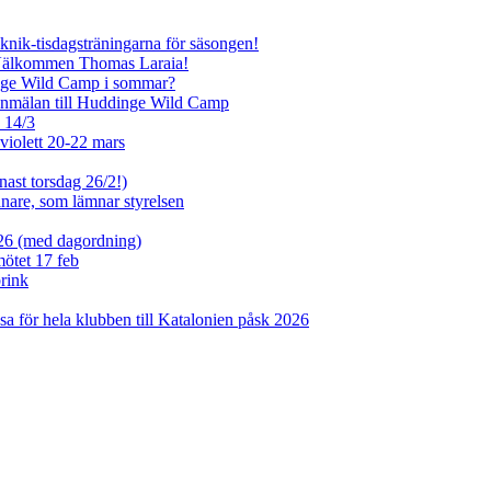
eknik-tisdagsträningarna för säsongen!
 Välkommen Thomas Laraia!
inge Wild Camp i sommar?
anmälan till Huddinge Wild Camp
e 14/3
violett 20-22 mars
nast torsdag 26/2!)
tjänare, som lämnar styrelsen
026 (med dagordning)
mötet 17 feb
rink
sa för hela klubben till Katalonien påsk 2026