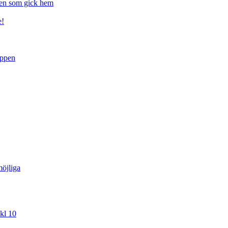
gen som gick hem
e!
uppen
öjliga
kl 10