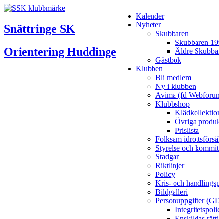
Kalender
Nyheter
Snättringe SK
Skubbaren
Skubbaren 19
Orientering Huddinge
Äldre Skubba
Gästbok
Klubben
Bli medlem
Ny i klubben
Avima (fd Webforu
Klubbshop
Klädkollektio
Övriga produk
Prislista
Folksam idrottsförsä
Styrelse och kommit
Stadgar
Riktlinjer
Policy
Kris- och handlings
Bildgalleri
Personuppgifter (G
Integritetspo
Enskildas rätt