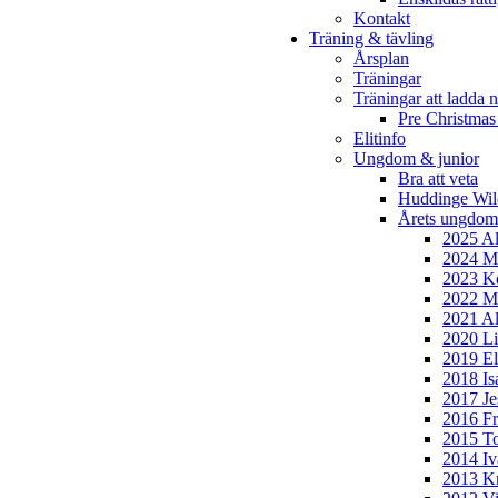
Kontakt
Träning & tävling
Årsplan
Träningar
Träningar att ladda n
Pre Christmas
Elitinfo
Ungdom & junior
Bra att veta
Huddinge Wi
Årets ungdom
2025 Al
2024 Mi
2023 Ke
2022 Mo
2021 Al
2020 Li
2019 El
2018 Is
2017 Je
2016 Fr
2015 To
2014 Iv
2013 Kr