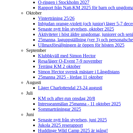
O-ringen i Stockholm 2027
Rapport från Natt-KM 2025 för barn och ungdom
Oktober
Vinterträning 25/26
Inbjudan orange-violett (och junior) läger 5-7 de
Senaste nytt från styrelsen, oktober 2025
Aktiviteter i höst äldre ungdomar, juniorer och seni
25manna, laguppställning (ver 3) och personalsche
Ullmaxförsäljningen är öppen för hösten 2025
September
Klubbkväll med Simon Hector
Resa/läger O-Event 7-9 november
Terräng KM 2 oktober
Simon Hector svensk mästare i Långdistans
25manna 2025 - lördag 11 oktober
Augusti
Läger Charlottendal 23-24 augusti
Juli
KM och after-run onsdag 20/8
Intresseanmälan 25manna - 11 oktober 2025
Sommarträningar 2025
Juni
Senaste nytt från styrelsen, juni 2025
Jukola 2025 reserapport
Huddinge Wild Camp 2025 är igång!