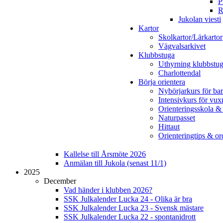
P
R
Jukolan viesti
Kartor
Skolkartor/Lärkartor
Vägvalsarkivet
Klubbstuga
Uthyrning klubbstu
Charlottendal
Börja orientera
Nybörjarkurs för ba
Intensivkurs för vux
Orienteringsskola &
Naturpasset
Hittaut
Orienteringtips & ord
Kallelse till Årsmöte 2026
Anmälan till Jukola (senast 11/1)
2025
December
Vad händer i klubben 2026?
SSK Julkalender Lucka 24 - Olika är bra
SSK Julkalender Lucka 23 - Svensk mästare
SSK Julkalender Lucka 22 - spontanidrott