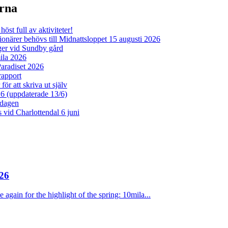
erna
öst full av aktiviteter!
ärer behövs till Midnattsloppet 15 augusti 2026
er vid Sundby gård
la 2026
aradiset 2026
rapport
ör att skriva ut själv
26 (uppdaterade 13/6)
dagen
vid Charlottendal 6 juni
26
 again for the highlight of the spring: 10mila...