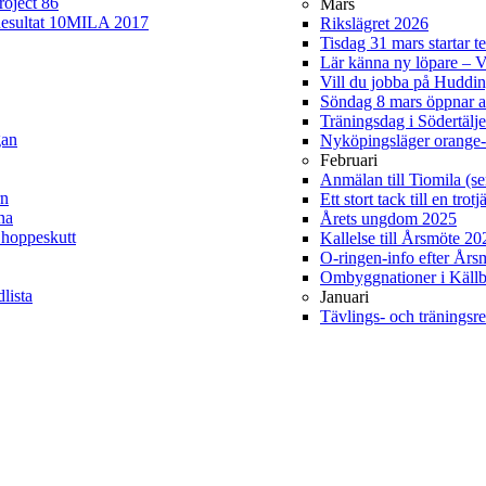
roject 86
Mars
esultat 10MILA 2017
Rikslägret 2026
Tisdag 31 mars startar t
Lär känna ny löpare –
Vill du jobba på Hudd
Söndag 8 mars öppnar 
Träningsdag i Södertälj
gan
Nyköpingsläger orange-
Februari
Anmälan till Tiomila (se
rn
Ett stort tack till en tro
na
Årets ungdom 2025
 hoppeskutt
Kallelse till Årsmöte 2
O-ringen-info efter Års
Ombyggnationer i Källb
lista
Januari
Tävlings- och träningsre