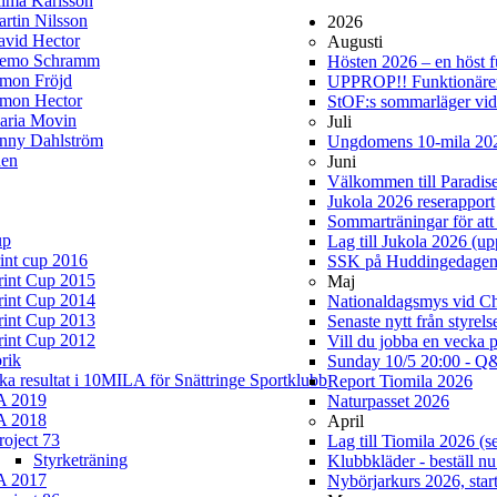
lma Karlsson
rtin Nilsson
2026
avid Hector
Augusti
iemo Schramm
Hösten 2026 – en höst ful
imon Fröjd
UPPROP!! Funktionärer 
imon Hector
StOF:s sommarläger vi
aria Movin
Juli
enny Dahlström
Ungdomens 10-mila 20
en
Juni
Välkommen till Paradis
Jukola 2026 reserapport
Sommarträningar för att 
up
Lag till Jukola 2026 (u
rint cup 2016
SSK på Huddingedage
rint Cup 2015
Maj
rint Cup 2014
Nationaldagsmys vid Cha
rint Cup 2013
Senaste nytt från styrel
rint Cup 2012
Vill du jobba en vecka 
rik
Sunday 10/5 20:00 - Q&
ska resultat i 10MILA för Snättringe Sportklubb
Report Tiomila 2026
A 2019
Naturpasset 2026
A 2018
April
roject 73
Lag till Tiomila 2026 (s
Styrketräning
Klubbkläder - beställ nu
A 2017
Nybörjarkurs 2026, start