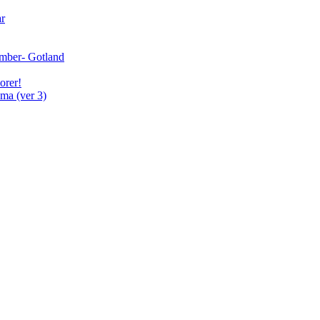
ar
cember- Gotland
orer!
ma (ver 3)