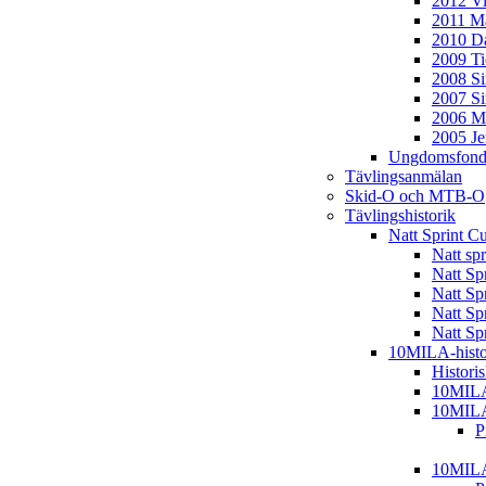
2012 Vi
2011 Ma
2010 D
2009 T
2008 S
2007 S
2006 M
2005 J
Ungdomsfond
Tävlingsanmälan
Skid-O och MTB-O
Tävlingshistorik
Natt Sprint C
Natt sp
Natt Sp
Natt Sp
Natt Sp
Natt Sp
10MILA-histo
Histori
10MIL
10MIL
P
10MIL