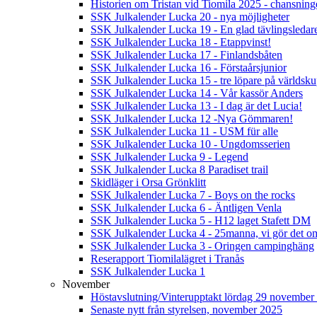
Historien om Tristan vid Tiomila 2025 - chansnin
SSK Julkalender Lucka 20 - nya möjligheter
SSK Julkalender Lucka 19 - En glad tävlingsledar
SSK Julkalender Lucka 18 - Etappvinst!
SSK Julkalender Lucka 17 - Finlandsbåten
SSK Julkalender Lucka 16 - Förstaårsjunior
SSK Julkalender Lucka 15 - tre löpare på världsk
SSK Julkalender Lucka 14 - Vår kassör Anders
SSK Julkalender Lucka 13 - I dag är det Lucia!
SSK Julkalender Lucka 12 -Nya Gömmaren!
SSK Julkalender Lucka 11 - USM für alle
SSK Julkalender Lucka 10 - Ungdomsserien
SSK Julkalender Lucka 9 - Legend
SSK Julkalender Lucka 8 Paradiset trail
Skidläger i Orsa Grönklitt
SSK Julkalender Lucka 7 - Boys on the rocks
SSK Julkalender Lucka 6 - Äntligen Venla
SSK Julkalender Lucka 5 - H12 laget Stafett DM
SSK Julkalender Lucka 4 - 25manna, vi gör det om
SSK Julkalender Lucka 3 - Oringen campinghäng
Reserapport Tiomilalägret i Tranås
SSK Julkalender Lucka 1
November
Höstavslutning/Vinterupptakt lördag 29 november 
Senaste nytt från styrelsen, november 2025