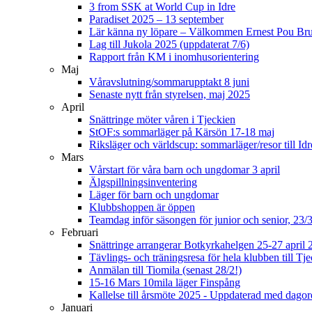
3 from SSK at World Cup in Idre
Paradiset 2025 – 13 september
Lär känna ny löpare – Välkommen Ernest Pou Br
Lag till Jukola 2025 (uppdaterat 7/6)
Rapport från KM i inomhusorientering
Maj
Våravslutning/sommarupptakt 8 juni
Senaste nytt från styrelsen, maj 2025
April
Snättringe möter våren i Tjeckien
StOF:s sommarläger på Kärsön 17-18 maj
Riksläger och världscup: sommarläger/resor till Idr
Mars
Vårstart för våra barn och ungdomar 3 april
Älgspillningsinventering
Läger för barn och ungdomar
Klubbshoppen är öppen
Teamdag inför säsongen för junior och senior, 23/
Februari
Snättringe arrangerar Botkyrkahelgen 25-27 april 
Tävlings- och träningsresa för hela klubben till T
Anmälan till Tiomila (senast 28/2!)
15-16 Mars 10mila läger Finspång
Kallelse till årsmöte 2025 - Uppdaterad med dago
Januari