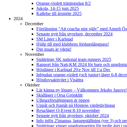
Orange-violett träningsdag 8/2
Jukola, 14-15 juni 2025
Kallelse till årsmöte 2025
2024
December
Föreläsning "Att coacha mig själv" med Anneli Ös
Senaste nytt från styrelsen, december 2024
SM Läger i Karlstad
Hjälp till med klubbens lördagslångpass!
Din insats är viktig!
November
Snättringe SK national team runners 2025
Rapport från Natt-KM 2024 för barn och ungdom
Höstläger i Karlstad 29:e Nov till 1:a Dec
Inbjudan orange-violett (och junior) läger 6-8 de
Höstlovsaktivitet i Visättra
Oktober
Lär känna ny löpare – Välkommen Jekabs Janovs!
Skidläger i Orsa Grönklitt
Ullmaxförsäljningen är öppen
Uppåt och framåt på Höstens värdetävlingar
Resa/läger O-Event 8-10 november
Senaste nytt från styrelsen, oktober 2024
Info inför 25manna, laguppställning (ver 3) och per
Snättringe vinner ungdomsserien för tredje året i r