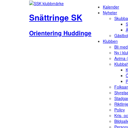
Kalender
Nyheter
Snättringe SK
Skubba
S
Ä
Orientering Huddinge
Gästbo
Klubben
Bli me
Ny i kl
Avima 
Klubbs
K
Ö
P
Folksam
Styrels
Stadga
Riktlinj
Policy
Kris- o
Bildgall
Person