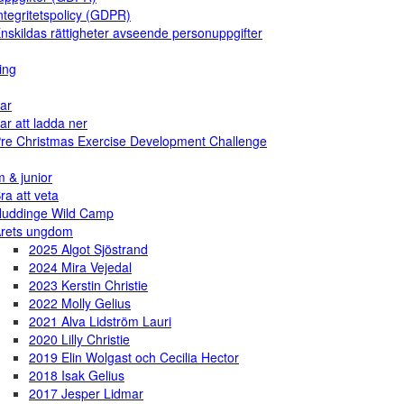
ntegritetspolicy (GDPR)
nskildas rättigheter avseende personuppgifter
ing
ar
ar att ladda ner
re Christmas Exercise Development Challenge
 & junior
ra att veta
uddinge Wild Camp
rets ungdom
2025 Algot Sjöstrand
2024 Mira Vejedal
2023 Kerstin Christie
2022 Molly Gelius
2021 Alva Lidström Lauri
2020 Lilly Christie
2019 Elin Wolgast och Cecilia Hector
2018 Isak Gelius
2017 Jesper Lidmar