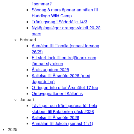
i sommar?
Söndag 8 mars öppnar anmälan till
Huddinge Wild Camp
Träningsdag i Södertälje 14/3
Nyköpingsläger orange-violett 20-22
mars
Februari
Anmälan till Tiomila (senast torsdag
26/2!)
Ett stort tack till en trotjänare, som
lämnar styrelsen
Årets ungdom 2025
Kallelse till Årsmöte 2026 (med
dagordning)
O-ringen-info efter Årsmötet 17 feb
Ombyggnationer i Källbrink
Januari
Tävlings- och träningsresa för hela
klubben till Katalonien påsk 2026
Kallelse till Årsmöte 2026
Anmälan till Jukola (senast 11/1)
2025