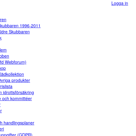
Logga in
ren
kubbaren 1996-2011
ldre Skubbaren
k
dlem
ubben
(fd Webforum)
hop
lädkollektion
vriga produkter
rislista
 idrottsförsäkring
e och kommittéer
r
er
ch handlingsplaner
eri
uppgifter (GDPR)