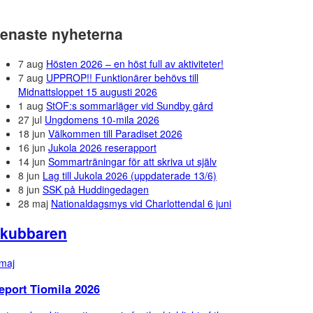
enaste nyheterna
7 aug
Hösten 2026 – en höst full av aktiviteter!
7 aug
UPPROP!! Funktionärer behövs till
Midnattsloppet 15 augusti 2026
1 aug
StOF:s sommarläger vid Sundby gård
27 jul
Ungdomens 10-mila 2026
18 jun
Välkommen till Paradiset 2026
16 jun
Jukola 2026 reserapport
14 jun
Sommarträningar för att skriva ut själv
8 jun
Lag till Jukola 2026 (uppdaterade 13/6)
8 jun
SSK på Huddingedagen
28 maj
Nationaldagsmys vid Charlottendal 6 juni
kubbaren
maj
eport Tiomila 2026