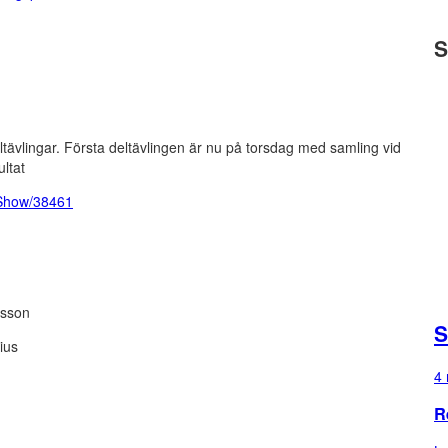
S
ltävlingar. Första deltävlingen är nu på torsdag med samling vid
ltat
s/Show/38461
lsson
S
ius
4 
R