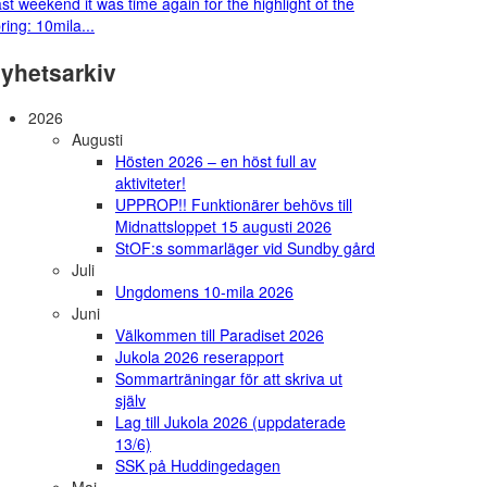
st weekend it was time again for the highlight of the
ring: 10mila...
yhetsarkiv
2026
Augusti
Hösten 2026 – en höst full av
aktiviteter!
UPPROP!! Funktionärer behövs till
Midnattsloppet 15 augusti 2026
StOF:s sommarläger vid Sundby gård
Juli
Ungdomens 10-mila 2026
Juni
Välkommen till Paradiset 2026
Jukola 2026 reserapport
Sommarträningar för att skriva ut
själv
Lag till Jukola 2026 (uppdaterade
13/6)
SSK på Huddingedagen