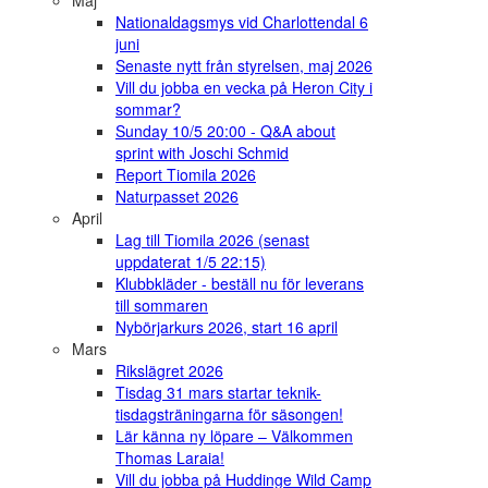
Maj
Nationaldagsmys vid Charlottendal 6
juni
Senaste nytt från styrelsen, maj 2026
Vill du jobba en vecka på Heron City i
sommar?
Sunday 10/5 20:00 - Q&A about
sprint with Joschi Schmid
Report Tiomila 2026
Naturpasset 2026
April
Lag till Tiomila 2026 (senast
uppdaterat 1/5 22:15)
Klubbkläder - beställ nu för leverans
till sommaren
Nybörjarkurs 2026, start 16 april
Mars
Rikslägret 2026
Tisdag 31 mars startar teknik-
tisdagsträningarna för säsongen!
Lär känna ny löpare – Välkommen
Thomas Laraia!
Vill du jobba på Huddinge Wild Camp