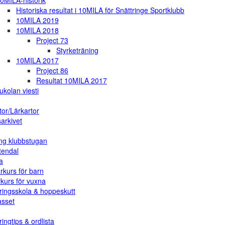
0MILA-historik
Historiska resultat i 10MILA för Snättringe Sportklubb
10MILA 2019
10MILA 2018
Project 73
Styrketräning
10MILA 2017
Project 86
Resultat 10MILA 2017
ukolan viesti
tor/Lärkartor
arkivet
ng klubbstugan
tendal
a
rkurs för barn
vkurs för vuxna
ringsskola & hoppeskutt
asset
ingtips & ordlista