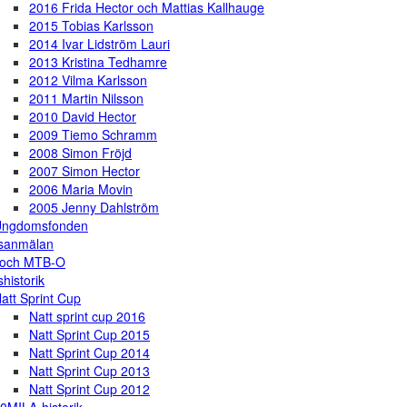
2016 Frida Hector och Mattias Kallhauge
2015 Tobias Karlsson
2014 Ivar Lidström Lauri
2013 Kristina Tedhamre
2012 Vilma Karlsson
2011 Martin Nilsson
2010 David Hector
2009 Tiemo Schramm
2008 Simon Fröjd
2007 Simon Hector
2006 Maria Movin
2005 Jenny Dahlström
Ungdomsfonden
gsanmälan
 och MTB-O
shistorik
att Sprint Cup
Natt sprint cup 2016
Natt Sprint Cup 2015
Natt Sprint Cup 2014
Natt Sprint Cup 2013
Natt Sprint Cup 2012