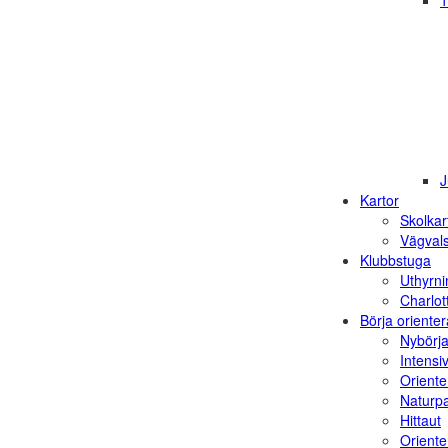
1
J
Kartor
Skolkar
Vägvals
Klubbstuga
Uthyrni
Charlot
Börja orienter
Nybörja
Intensi
Oriente
Naturp
Hittaut
Orienter