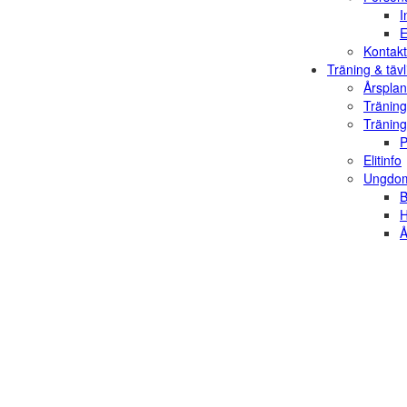
I
E
Kontakt
Träning & tävl
Årsplan
Träning
Träning
P
Elitinfo
Ungdom
B
H
Å