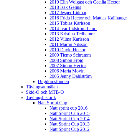
2019 Elin Wolgast och Cecilia Hector
2018 Isak Gelius
2017 Jesper Lidmar
2016 Frida Hector och Mattias Kallhauge
2015 Tobias Karlsson
2014 Ivar Lidström Lauri
2013 Kristina Tedhamre
2012 Vilma Karlsson
2011 Martin Nilsson
2010 David Hector
2009 Tiemo Schramm
2008 Simon Fröjd
2007 Simon Hector
2006 Maria Movin
2005 Jenny Dahlström
Ungdomsfonden
Tävlingsanmälan
Skid-O och MTB-O
Tävlingshistorik
Natt Sprint Cup
Natt sprint cup 2016
Natt Sprint Cup 2015
Natt Sprint Cup 2014
Natt Sprint Cup 2013
Natt Sprint Cup 2012