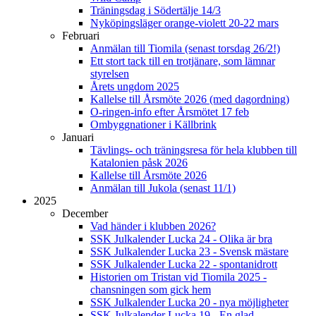
Träningsdag i Södertälje 14/3
Nyköpingsläger orange-violett 20-22 mars
Februari
Anmälan till Tiomila (senast torsdag 26/2!)
Ett stort tack till en trotjänare, som lämnar
styrelsen
Årets ungdom 2025
Kallelse till Årsmöte 2026 (med dagordning)
O-ringen-info efter Årsmötet 17 feb
Ombyggnationer i Källbrink
Januari
Tävlings- och träningsresa för hela klubben till
Katalonien påsk 2026
Kallelse till Årsmöte 2026
Anmälan till Jukola (senast 11/1)
2025
December
Vad händer i klubben 2026?
SSK Julkalender Lucka 24 - Olika är bra
SSK Julkalender Lucka 23 - Svensk mästare
SSK Julkalender Lucka 22 - spontanidrott
Historien om Tristan vid Tiomila 2025 -
chansningen som gick hem
SSK Julkalender Lucka 20 - nya möjligheter
SSK Julkalender Lucka 19 - En glad