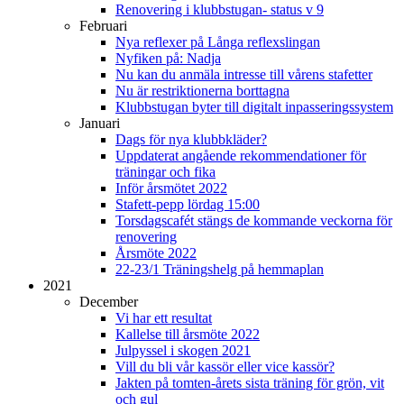
Renovering i klubbstugan- status v 9
Februari
Nya reflexer på Långa reflexslingan
Nyfiken på: Nadja
Nu kan du anmäla intresse till vårens stafetter
Nu är restriktionerna borttagna
Klubbstugan byter till digitalt inpasseringssystem
Januari
Dags för nya klubbkläder?
Uppdaterat angående rekommendationer för
träningar och fika
Inför årsmötet 2022
Stafett-pepp lördag 15:00
Torsdagscafét stängs de kommande veckorna för
renovering
Årsmöte 2022
22-23/1 Träningshelg på hemmaplan
2021
December
Vi har ett resultat
Kallelse till årsmöte 2022
Julpyssel i skogen 2021
Vill du bli vår kassör eller vice kassör?
Jakten på tomten-årets sista träning för grön, vit
och gul