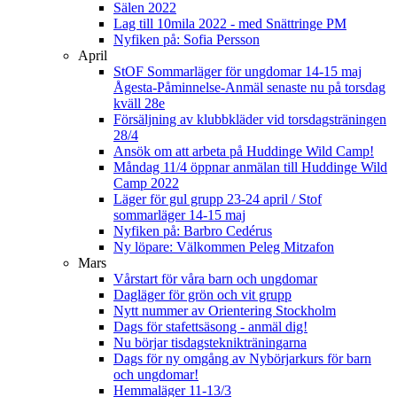
Sälen 2022
Lag till 10mila 2022 - med Snättringe PM
Nyfiken på: Sofia Persson
April
StOF Sommarläger för ungdomar 14-15 maj
Ågesta-Påminnelse-Anmäl senaste nu på torsdag
kväll 28e
Försäljning av klubbkläder vid torsdagsträningen
28/4
Ansök om att arbeta på Huddinge Wild Camp!
Måndag 11/4 öppnar anmälan till Huddinge Wild
Camp 2022
Läger för gul grupp 23-24 april / Stof
sommarläger 14-15 maj
Nyfiken på: Barbro Cedérus
Ny löpare: Välkommen Peleg Mitzafon
Mars
Vårstart för våra barn och ungdomar
Dagläger för grön och vit grupp
Nytt nummer av Orientering Stockholm
Dags för stafettsäsong - anmäl dig!
Nu börjar tisdagsteknikträningarna
Dags för ny omgång av Nybörjarkurs för barn
och ungdomar!
Hemmaläger 11-13/3