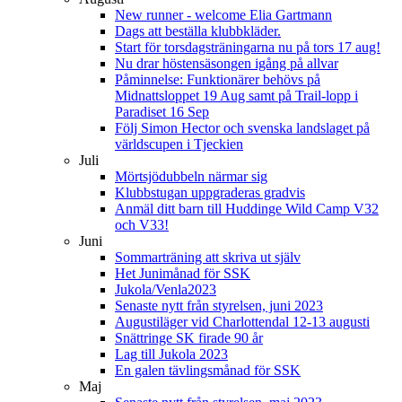
New runner - welcome Elia Gartmann
Dags att beställa klubbkläder.
Start för torsdagsträningarna nu på tors 17 aug!
Nu drar höstensäsongen igång på allvar
Påminnelse: Funktionärer behövs på
Midnattsloppet 19 Aug samt på Trail-lopp i
Paradiset 16 Sep
Följ Simon Hector och svenska landslaget på
världscupen i Tjeckien
Juli
Mörtsjödubbeln närmar sig
Klubbstugan uppgraderas gradvis
Anmäl ditt barn till Huddinge Wild Camp V32
och V33!
Juni
Sommarträning att skriva ut själv
Het Junimånad för SSK
Jukola/Venla2023
Senaste nytt från styrelsen, juni 2023
Augustiläger vid Charlottendal 12-13 augusti
Snättringe SK firade 90 år
Lag till Jukola 2023
En galen tävlingsmånad för SSK
Maj