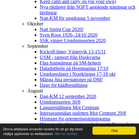
Keep calm and carry on (on your own)
Nya riktlinjer från SOFT angående träningar och
tävlingar
Natt-KM för ungdomar 5 november
Oktober
Natt Sprint Cup 2020!
Sven Roos 1926- 24/10 2020
SSK vinner Ungdomsserien 2020
September
Kickoff-läger, Västervik 13-15/11
USM - rapport från Huskvarna
Fina framgångar på SM-helgen
Daladubbeln på Hemmaplan 17/10
Ungdomsläger i Norrköping 17-18 okt
Många fina prestationer på DM!
Dags för klädbeställning
Augusti
Dag-KM 12 september 2020
Ungdomsserien 30/8
Laguppställning Mot Centrum
Intresseanmälan stafetten Mot Centrum 29/8
Höststart för orienteringsträningarna
Höststart för Orienteringsskolan och Hoppeskutt
Denna webbplats använder cookies för att ge dig bästa
Sommarläger vid Charlottendal 22-23:e augusti
Okej
möjliga upplevelse av webbplatsen.
Mer om cookies
Juli