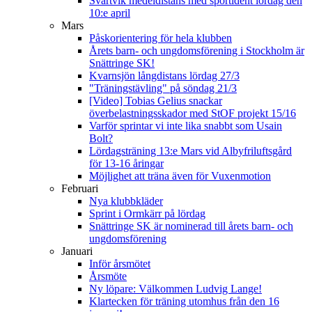
Svartvik medeldistans med sportident lördag den
10:e april
Mars
Påskorientering för hela klubben
Årets barn- och ungdomsförening i Stockholm är
Snättringe SK!
Kvarnsjön långdistans lördag 27/3
"Träningstävling" på söndag 21/3
[Video] Tobias Gelius snackar
överbelastningsskador med StOF projekt 15/16
Varför sprintar vi inte lika snabbt som Usain
Bolt?
Lördagsträning 13:e Mars vid Albyfriluftsgård
för 13-16 åringar
Möjlighet att träna även för Vuxenmotion
Februari
Nya klubbkläder
Sprint i Ormkärr på lördag
Snättringe SK är nominerad till årets barn- och
ungdomsförening
Januari
Inför årsmötet
Årsmöte
Ny löpare: Välkommen Ludvig Lange!
Klartecken för träning utomhus från den 16