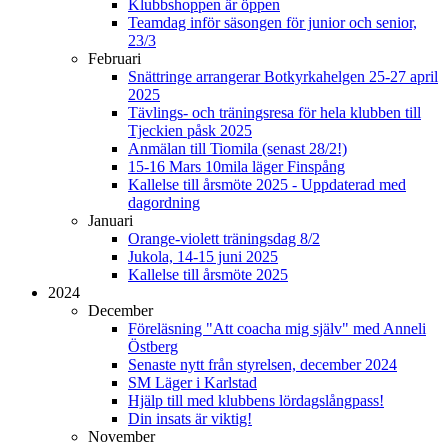
Klubbshoppen är öppen
Teamdag inför säsongen för junior och senior,
23/3
Februari
Snättringe arrangerar Botkyrkahelgen 25-27 april
2025
Tävlings- och träningsresa för hela klubben till
Tjeckien påsk 2025
Anmälan till Tiomila (senast 28/2!)
15-16 Mars 10mila läger Finspång
Kallelse till årsmöte 2025 - Uppdaterad med
dagordning
Januari
Orange-violett träningsdag 8/2
Jukola, 14-15 juni 2025
Kallelse till årsmöte 2025
2024
December
Föreläsning "Att coacha mig själv" med Anneli
Östberg
Senaste nytt från styrelsen, december 2024
SM Läger i Karlstad
Hjälp till med klubbens lördagslångpass!
Din insats är viktig!
November