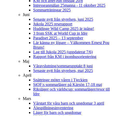
KM och after-run onsdag 20/8
Intresseanmälan 25manna - 11 oktober 2025
Sommarträningar 2025
Juni
Senaste nytt från styrelsen, juni 2025
Jukola 2025 reserapport
Huddinge Wild Camp 2025 är igång!
3 from SSK at World Cup in Idre
Paradiset 2025 – 13 september
Lär känna ny löpare – Välkommen Ernest Pou
Bruns!
Lag till Jukola 2025 (uppdaterat 7/6)
Rapport från KM i inomhusorientering
Maj
Våravslutning/sommarupptakt 8 juni
Senaste nytt från styrelsen, maj 2025
April
Snättringe möter våren i Tjeckien
StOF:s sommarläger på Kärsön 17-18 maj
Riksläger och världscup: sommarläger/resor till
Idre
Mars
Vårstart för våra barn och ungdomar 3 april
Älgspillningsinventering
Läger för barn och ungdomar