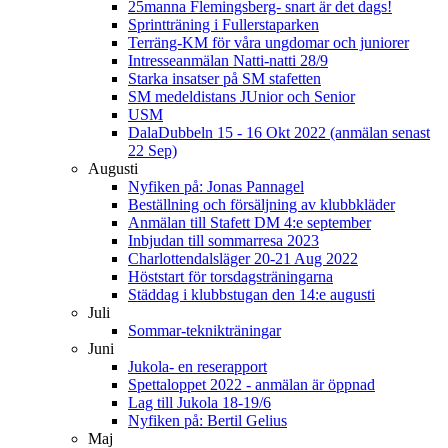
25manna Flemingsberg- snart är det dags!
Sprintträning i Fullerstaparken
Terräng-KM för våra ungdomar och juniorer
Intresseanmälan Natti-natti 28/9
Starka insatser på SM stafetten
SM medeldistans JUnior och Senior
USM
DalaDubbeln 15 - 16 Okt 2022 (anmälan senast
22 Sep)
Augusti
Nyfiken på: Jonas Pannagel
Beställning och försäljning av klubbkläder
Anmälan till Stafett DM 4:e september
Inbjudan till sommarresa 2023
Charlottendalsläger 20-21 Aug 2022
Höststart för torsdagsträningarna
Städdag i klubbstugan den 14:e augusti
Juli
Sommar-teknikträningar
Juni
Jukola- en reserapport
Spettaloppet 2022 - anmälan är öppnad
Lag till Jukola 18-19/6
Nyfiken på: Bertil Gelius
Maj