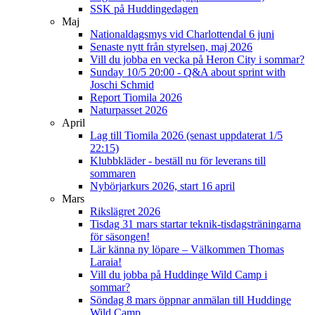
SSK på Huddingedagen
Maj
Nationaldagsmys vid Charlottendal 6 juni
Senaste nytt från styrelsen, maj 2026
Vill du jobba en vecka på Heron City i sommar?
Sunday 10/5 20:00 - Q&A about sprint with
Joschi Schmid
Report Tiomila 2026
Naturpasset 2026
April
Lag till Tiomila 2026 (senast uppdaterat 1/5
22:15)
Klubbkläder - beställ nu för leverans till
sommaren
Nybörjarkurs 2026, start 16 april
Mars
Rikslägret 2026
Tisdag 31 mars startar teknik-tisdagsträningarna
för säsongen!
Lär känna ny löpare – Välkommen Thomas
Laraia!
Vill du jobba på Huddinge Wild Camp i
sommar?
Söndag 8 mars öppnar anmälan till Huddinge
Wild Camp