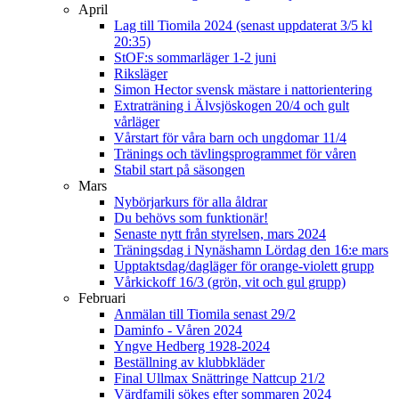
April
Lag till Tiomila 2024 (senast uppdaterat 3/5 kl
20:35)
StOF:s sommarläger 1-2 juni
Riksläger
Simon Hector svensk mästare i nattorientering
Extraträning i Älvsjöskogen 20/4 och gult
vårläger
Vårstart för våra barn och ungdomar 11/4
Tränings och tävlingsprogrammet för våren
Stabil start på säsongen
Mars
Nybörjarkurs för alla åldrar
Du behövs som funktionär!
Senaste nytt från styrelsen, mars 2024
Träningsdag i Nynäshamn Lördag den 16:e mars
Upptaktsdag/dagläger för orange-violett grupp
Vårkickoff 16/3 (grön, vit och gul grupp)
Februari
Anmälan till Tiomila senast 29/2
Daminfo - Våren 2024
Yngve Hedberg 1928-2024
Beställning av klubbkläder
Final Ullmax Snättringe Nattcup 21/2
Värdfamilj sökes efter sommaren 2024