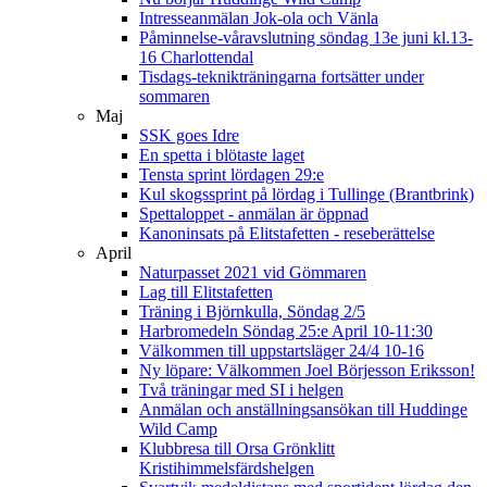
Intresseanmälan Jok-ola och Vänla
Påminnelse-våravslutning söndag 13e juni kl.13-
16 Charlottendal
Tisdags-teknikträningarna fortsätter under
sommaren
Maj
SSK goes Idre
En spetta i blötaste laget
Tensta sprint lördagen 29:e
Kul skogssprint på lördag i Tullinge (Brantbrink)
Spettaloppet - anmälan är öppnad
Kanoninsats på Elitstafetten - reseberättelse
April
Naturpasset 2021 vid Gömmaren
Lag till Elitstafetten
Träning i Björnkulla, Söndag 2/5
Harbromedeln Söndag 25:e April 10-11:30
Välkommen till uppstartsläger 24/4 10-16
Ny löpare: Välkommen Joel Börjesson Eriksson!
Två träningar med SI i helgen
Anmälan och anställningsansökan till Huddinge
Wild Camp
Klubbresa till Orsa Grönklitt
Kristihimmelsfärdshelgen