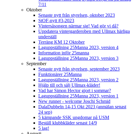
7/11
Oktober
Senaste nytt från styrelsen, oktober 2023
StOF-nytt #3-2023
Vintersäsongen närmar sig! Vad gör vi då?
Uppdatera vintergarderoben med Ullmax härliga
underställ
Terräng KM 12 Oktober
Laguppställning 25Manna 2023, version 4
Information inför 25manna
Laguppställning 25Manna 2023, version 3
September
Senaste nytt från styrelsen, september 2023
Funktionärer 25Manna
Laguppställning 25Manna 2023, version 2
Hjälp till och sälj Ullmax-kläder!
Vad har Simon Hector gjort i sommar?
Laguppställning 25Manna 2023, version 1
New runner - welcome Joschi Schmid
DalaDubbeln 14-15 Okt 2023 (anmälan senast
24 sep)
5 kämpande SSK ungdomar på USM
Beställ klubbkläder senast 14/9
5 lag!
Augusti