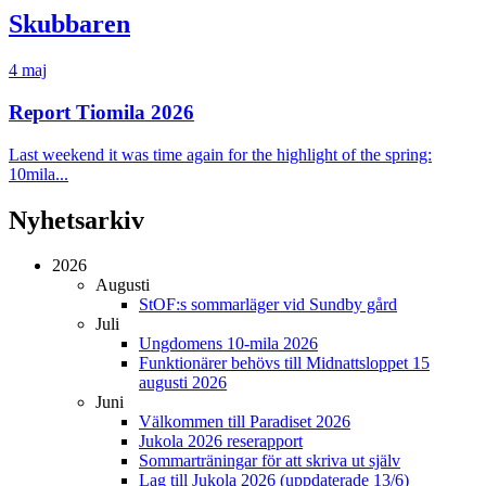
Skubbaren
4 maj
Report Tiomila 2026
Last weekend it was time again for the highlight of the spring:
10mila...
Nyhetsarkiv
2026
Augusti
StOF:s sommarläger vid Sundby gård
Juli
Ungdomens 10-mila 2026
Funktionärer behövs till Midnattsloppet 15
augusti 2026
Juni
Välkommen till Paradiset 2026
Jukola 2026 reserapport
Sommarträningar för att skriva ut själv
Lag till Jukola 2026 (uppdaterade 13/6)