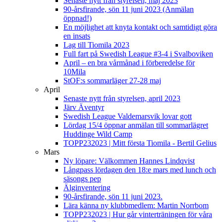
Senaste nytt från styrelsen, maj 2023
90-årsfirande, sön 11 juni 2023 (Anmälan
öppnad!)
En möjlighet att knyta kontakt och samtidigt göra
en insats
Lag till Tiomila 2023
Full fart på Swedish League #3-4 i Svalboviken
April – en bra vårmånad i förberedelse för
10Mila
StOF:s sommarläger 27-28 maj
April
Senaste nytt från styrelsen, april 2023
Järv Äventyr
Swedish League Valdemarsvik lovar gott
Lördag 15/4 öppnar anmälan till sommarlägret
Huddinge Wild Camp
TOPP232023 | Mitt första Tiomila - Bertil Gelius
Mars
Ny löpare: Välkommen Hannes Lindqvist
Långpass lördagen den 18:e mars med lunch och
säsongs pep
Älginventering
90-årsfirande, sön 11 juni 2023.
Lära känna ny klubbmedlem: Martin Norrbom
TOPP232023 | Hur går vinterträningen för våra