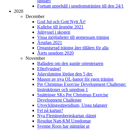
januari!
Fortsatt uppehåll i ungdomsträning till den 24/1
2020
December
God Jul och Gott Nytt År!
Kallelse till årsmöte 2021
Julpyssel i skogen
Vissa möjligheter till gemensam träning
Årsplan 2021
Organiserad träning åter tillåten för alla
Årets ungdom 2020
November
Balladen om den gamle orienteraren
Efterlysning!
Julavslutning lördag den 5 dec
Massor av nya OL-banor för egen träning
Pre Christmas Exercise Development Challenge:
Instruktioner och uppdrag 1
Snättringe SKs Pre Christmas Exercise
Development Challenge
Utvecklingsstipendium, Unga talanger
Fel på kartan?
Nya Flemingsbergskartan släppt
Resultat Natt-KM Ungdomar
Svenne Roos har stämplat ut