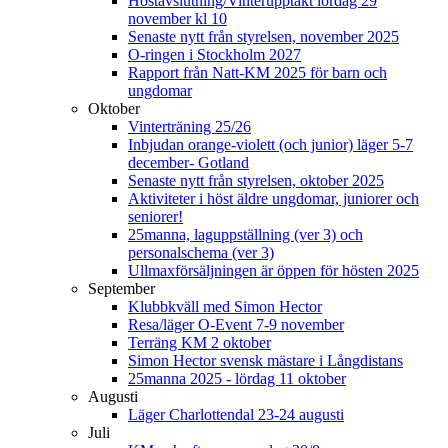
Höstavslutning/Vinterupptakt lördag 29
november kl 10
Senaste nytt från styrelsen, november 2025
O-ringen i Stockholm 2027
Rapport från Natt-KM 2025 för barn och
ungdomar
Oktober
Vinterträning 25/26
Inbjudan orange-violett (och junior) läger 5-7
december- Gotland
Senaste nytt från styrelsen, oktober 2025
Aktiviteter i höst äldre ungdomar, juniorer och
seniorer!
25manna, laguppställning (ver 3) och
personalschema (ver 3)
Ullmaxförsäljningen är öppen för hösten 2025
September
Klubbkväll med Simon Hector
Resa/läger O-Event 7-9 november
Terräng KM 2 oktober
Simon Hector svensk mästare i Långdistans
25manna 2025 - lördag 11 oktober
Augusti
Läger Charlottendal 23-24 augusti
Juli