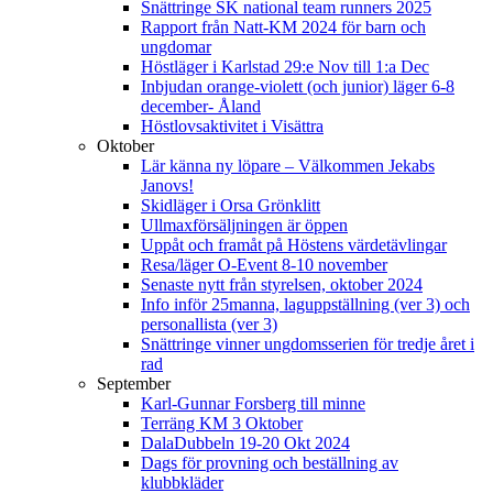
Snättringe SK national team runners 2025
Rapport från Natt-KM 2024 för barn och
ungdomar
Höstläger i Karlstad 29:e Nov till 1:a Dec
Inbjudan orange-violett (och junior) läger 6-8
december- Åland
Höstlovsaktivitet i Visättra
Oktober
Lär känna ny löpare – Välkommen Jekabs
Janovs!
Skidläger i Orsa Grönklitt
Ullmaxförsäljningen är öppen
Uppåt och framåt på Höstens värdetävlingar
Resa/läger O-Event 8-10 november
Senaste nytt från styrelsen, oktober 2024
Info inför 25manna, laguppställning (ver 3) och
personallista (ver 3)
Snättringe vinner ungdomsserien för tredje året i
rad
September
Karl-Gunnar Forsberg till minne
Terräng KM 3 Oktober
DalaDubbeln 19-20 Okt 2024
Dags för provning och beställning av
klubbkläder