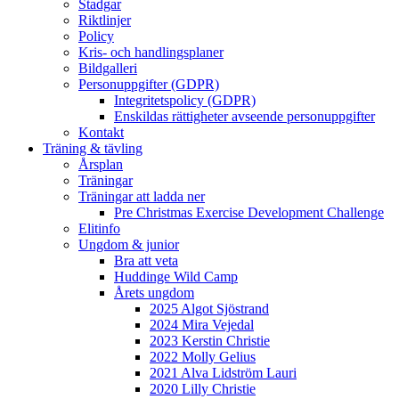
Stadgar
Riktlinjer
Policy
Kris- och handlingsplaner
Bildgalleri
Personuppgifter (GDPR)
Integritetspolicy (GDPR)
Enskildas rättigheter avseende personuppgifter
Kontakt
Träning & tävling
Årsplan
Träningar
Träningar att ladda ner
Pre Christmas Exercise Development Challenge
Elitinfo
Ungdom & junior
Bra att veta
Huddinge Wild Camp
Årets ungdom
2025 Algot Sjöstrand
2024 Mira Vejedal
2023 Kerstin Christie
2022 Molly Gelius
2021 Alva Lidström Lauri
2020 Lilly Christie