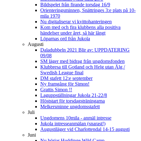
Bildspelet från firande torsdag 16/9
Orienteringsminnen, Snättringes 3:e plats på 10-
mila 1970
Nu digitaliserar vi kvittohanteringen
Kom med och fira klubbens alla positiva
händelser under året, så här långt
Löparnas ord från Jukola
Augusti
Daladubbeln 2021 Blir av: UPPDATERING
09/08
SM läger med bidrag från ungdomsfonden
Klubbresa till Gotland och Helg utan Älg /
Swedish League final
DM stafett 12:e september
Ny framgång för Simon!
Grattis Simon !!
Laguppställningar Jukola 21-22/8
Höststart för torsdagsträningarna
Melkersminne ungdomsstafett
Juli
Ungdomens 10mila - anmäl intresse
Jukola intresseanmälan (snarast!)
Augustiläger vid Charlottendal 14-15 augusti
Juni
Nu börjar Huddinge Wild Camp