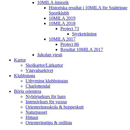
10MILA-historik
Historiska resultat i 10MILA för Snättringe
Sportklubb
10MILA 2019
10MILA 2018
Project 73
Styrketräning
10MILA 2017
Project 86
Resultat 10MILA 2017
Jukolan viesti
Kartor
Skolkartor/Lärkartor
Vägvalsarkivet
Klubbstuga
Uthyrning klubbstugan
Charlottendal
Börja orientera
Nybörjarkurs för barn
Intensivkurs för vuxna
Orienteringsskola & hoppeskutt
Naturpasset
Hittaut
Orienteringtips & ordlista