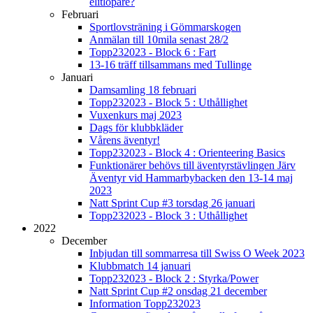
elitlöpare?
Februari
Sportlovsträning i Gömmarskogen
Anmälan till 10mila senast 28/2
Topp232023 - Block 6 : Fart
13-16 träff tillsammans med Tullinge
Januari
Damsamling 18 februari
Topp232023 - Block 5 : Uthållighet
Vuxenkurs maj 2023
Dags för klubbkläder
Vårens äventyr!
Topp232023 - Block 4 : Orienteering Basics
Funktionärer behövs till äventyrstävlingen Järv
Äventyr vid Hammarbybacken den 13-14 maj
2023
Natt Sprint Cup #3 torsdag 26 januari
Topp232023 - Block 3 : Uthållighet
2022
December
Inbjudan till sommarresa till Swiss O Week 2023
Klubbmatch 14 januari
Topp232023 - Block 2 : Styrka/Power
Natt Sprint Cup #2 onsdag 21 december
Information Topp232023