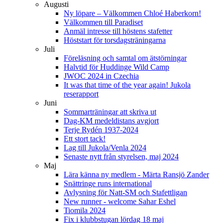
Augusti
Ny löpare – Välkommen Chloé Haberkorn!
Välkommen till Paradiset
Anmäl intresse till höstens stafetter
Höststart för torsdagsträningarna
Juli
Föreläsning och samtal om ätstörningar
Halvtid för Huddinge Wild Camp
JWOC 2024 in Czechia
It was that time of the year again! Jukola
reserapport
Juni
Sommarträningar att skriva ut
Dag-KM medeldistans avgjort
Terje Rydén 1937-2024
Ett stort tack!
Lag till Jukola/Venla 2024
Senaste nytt från styrelsen, maj 2024
Maj
Lära känna ny medlem - Märta Ransjö Zander
Snättringe runs international
Avlysning för Natt-SM och Stafettligan
New runner - welcome Sahar Eshel
Tiomila 2024
Fix i klubbstugan lördag 18 maj