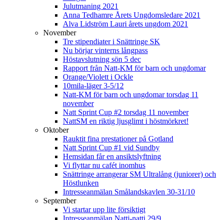
Julutmaning 2021
Anna Tedhamre Årets Ungdomsledare 2021
Alva Lidström Lauri årets ungdom 2021
November
Tre stipendiater i Snättringe SK
Nu börjar vinterns långpass
Höstavslutning sön 5 dec
Rapport från Natt-KM för barn och ungdomar
Orange/Violett i Ockle
10mila-läger 3-5/12
Natt-KM för barn och ungdomar torsdag 11
november
Natt Sprint Cup #2 torsdag 11 november
NattSM en riktig ljusglimt i höstmörkret!
Oktober
Rauktit fina prestationer på Gotland
Natt Sprint Cup #1 vid Sundby
Hemsidan får en ansiktslyftning
Vi flyttar nu cafét inomhus
Snättringe arrangerar SM Ultralång (juniorer) och
Höstlunken
Intresseanmälan Smålandskavlen 30-31/10
September
Vi startar upp lite försiktigt
Intresseanmälan Natti-natti 29/9