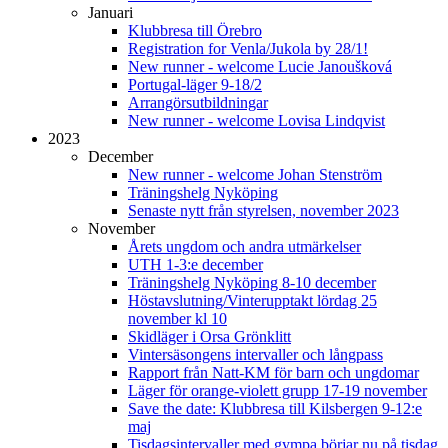
Januari
Klubbresa till Örebro
Registration for Venla/Jukola by 28/1!
New runner - welcome Lucie Janoušková
Portugal-läger 9-18/2
Arrangörsutbildningar
New runner - welcome Lovisa Lindqvist
2023
December
New runner - welcome Johan Stenström
Träningshelg Nyköping
Senaste nytt från styrelsen, november 2023
November
Årets ungdom och andra utmärkelser
UTH 1-3:e december
Träningshelg Nyköping 8-10 december
Höstavslutning/Vinterupptakt lördag 25
november kl 10
Skidläger i Orsa Grönklitt
Vintersäsongens intervaller och långpass
Rapport från Natt-KM för barn och ungdomar
Läger för orange-violett grupp 17-19 november
Save the date: Klubbresa till Kilsbergen 9-12:e
maj
Tisdagsintervaller med gympa börjar nu på tisdag