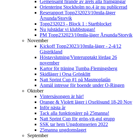
Gemensamt firande av årets alla framgångar
Orientering Stockholm no.4 är nu publicerad
Reserapport Topp232023/10mila-läger
Årsunda/Storvik
Topp232023 - Block 1 : Startblocket
Nu julstädar vi klubbstugan!
PM Topp232023/10mila-läger Årsunda/Storvik
November
Kickoff Topp23023/10mila-läger - 2-4/12
Gästrikland
Höstavslutning/Vinterupptakt lördag 26
november
Kartor för träning Tumba-Flemingsberg
Skidläger i Orsa Grönklitt
Natt Sprint Cup #1 på Masmoplatån
Anmäl intresse för boende under O-Ringen
Oktober
Vintersäsongen är här!
Orange & Violett läger i Oxelösund 18-20 Nov
Inför nästa år
Tack alla funktionärer på 25manna!
Natt Sprint Cup för grön-vit-gul grupp
SSK tar hem Ungdomsserien 2022
25manna ungdomslaget
September