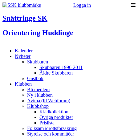
Logga in
Snättringe SK
Orientering Huddinge
Kalender
Nyheter
Skubbaren
Skubbaren 1996-2011
Äldre Skubbaren
Gästbok
Klubben
Bli medlem
Ny i klubben
Avima (fd Webforum)
Klubbshop
Klädkollektion
Övriga produkter
Prislista
Folksam idrottsförsäkring
Styrelse och kommittéer