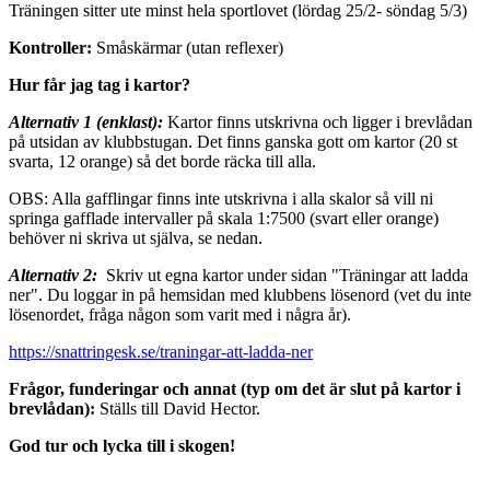
Träningen sitter ute minst hela sportlovet (lördag 25/2- söndag 5/3)
Kontroller:
Småskärmar (utan reflexer)
Hur får jag tag i kartor?
Alternativ 1 (enklast):
Kartor finns utskrivna och ligger i brevlådan
på utsidan av klubbstugan. Det finns ganska gott om kartor (20 st
svarta, 12 orange) så det borde räcka till alla.
OBS: Alla gafflingar finns inte utskrivna i alla skalor så vill ni
springa gafflade intervaller på skala 1:7500 (svart eller orange)
behöver ni skriva ut själva, se nedan.
Alternativ 2:
Skriv ut egna kartor under sidan "Träningar att ladda
ner". Du loggar in på hemsidan med klubbens lösenord (vet du inte
lösenordet, fråga någon som varit med i några år).
https://snattringesk.se/traningar-att-ladda-ner
Frågor, funderingar och annat (typ om det är slut på kartor i
brevlådan):
Ställs till David Hector.
God tur och lycka till i skogen!