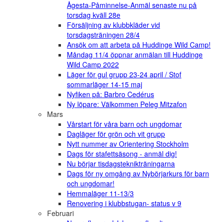
Ågesta-Påminnelse-Anmäl senaste nu på
torsdag kväll 28e
Försäljning av klubbkläder vid
torsdagsträningen 28/4
Ansök om att arbeta på Huddinge Wild Camp!
Måndag 11/4 öppnar anmälan till Huddinge
Wild Camp 2022
Läger för gul grupp 23-24 april / Stof
sommarläger 14-15 maj
Nyfiken på: Barbro Cedérus
Ny löpare: Välkommen Peleg Mitzafon
Mars
Vårstart för våra barn och ungdomar
Dagläger för grön och vit grupp
Nytt nummer av Orientering Stockholm
Dags för stafettsäsong - anmäl dig!
Nu börjar tisdagsteknikträningarna
Dags för ny omgång av Nybörjarkurs för barn
och ungdomar!
Hemmaläger 11-13/3
Renovering i klubbstugan- status v 9
Februari