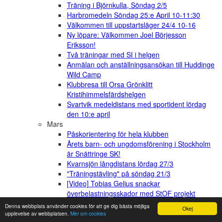
Träning i Björnkulla, Söndag 2/5
Harbromedeln Söndag 25:e April 10-11:30
Välkommen till uppstartsläger 24/4 10-16
Ny löpare: Välkommen Joel Börjesson
Eriksson!
Två träningar med SI i helgen
Anmälan och anställningsansökan till Huddinge
Wild Camp
Klubbresa till Orsa Grönklitt
Kristihimmelsfärdshelgen
Svartvik medeldistans med sportident lördag
den 10:e april
Mars
Påskorientering för hela klubben
Årets barn- och ungdomsförening i Stockholm
är Snättringe SK!
Kvarnsjön långdistans lördag 27/3
"Träningstävling" på söndag 21/3
[Video] Tobias Gelius snackar
överbelastningsskador med StOF projekt
15/16
Denna webbplats använder cookies för att ge dig bästa möjliga
Okej
Varför sprintar vi inte lika snabbt som Usain
upplevelse av webbplatsen.
Mer om cookies