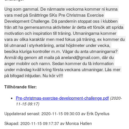
Ung som gammal. De närmaste veckorna kommer ni kunna 
vara med på Snättringe SKs Pre Christmas Exercise 
Development Challenge. Då pandemin stoppat oss i klubben 
från att ha gemensamma aktiviteter är detta ett försök att sprida 
motivation och inspiration till träning. Utmaningarna kommer 
vara av olika karaktär men med fokus på träning, ex kommer du 
bli utmanad i styrketräning, antal höjdmeter under vecka, 
besöka kluriga kontroller m.m. Vågar du anta utmaningarna? 
Anmäl dig genom att maila på aneland@gmail.com, där du 
anger mobilnr och namn. Sedan kommer du få information 
under måndag kväll kring första veckans utmaningar. Läs mer 
på bifogad inbjudan. Nu kör vi!!!
Tillhörande filer:
Pre-christmas-exercise-development-challenge.pdf
(2020-
11-15 09:17)
Uppdaterad senast: 2020-11-15 09:30:03 av Erik Dyrelius
Skapad: 2020-11-15 09:17:37 av Monica Hatlen