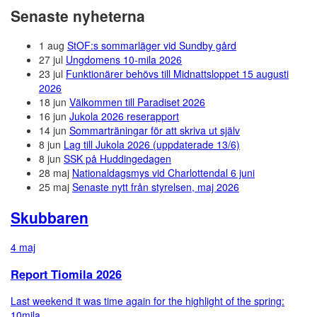
Senaste nyheterna
1 aug
StOF:s sommarläger vid Sundby gård
27 jul
Ungdomens 10-mila 2026
23 jul
Funktionärer behövs till Midnattsloppet 15 augusti
2026
18 jun
Välkommen till Paradiset 2026
16 jun
Jukola 2026 reserapport
14 jun
Sommarträningar för att skriva ut själv
8 jun
Lag till Jukola 2026 (uppdaterade 13/6)
8 jun
SSK på Huddingedagen
28 maj
Nationaldagsmys vid Charlottendal 6 juni
25 maj
Senaste nytt från styrelsen, maj 2026
Skubbaren
4 maj
Report Tiomila 2026
Last weekend it was time again for the highlight of the spring:
10mila...