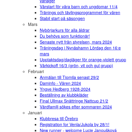
vårläger
Vårstart för våra barn och ungdomar 11/4
Tränings och tävlingsprogrammet för våren
Stabil start på säsongen
Mars
Nybörjarkurs för alla åldrar
Du behövs som funktionär!
Senaste nytt från styrelsen, mars 2024
Träningsdag i Nynäshamn Lördag den 16:e
mars
Upptaktsdag/dagläger för orange-violett grupp
Vårkickoff 16/3 (grön, vit och gul grupp)
Februari
Anmälan till Tiomila senast 29/2
Daminfo - Våren 2024
Yngve Hedberg 1928-2024
Beställning av klubbkläder
Final Ullmax Snättringe Nattcup 21/2
Värdfamilj sökes efter sommaren 2024
Januari
Klubbresa till Örebro
Registration for Venla/Jukola by 28/1!
New runner - welcome Lucie Janoušková