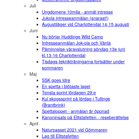
Juli
Ungdomens 10mila - anmäl intresse
Jukola intresseanmälan (snarast!)
Augustiläger vid Charlottendal 14-15 augusti
Juni
Nu börjar Huddinge Wild Camp
Intresseanmälan Jok-ola och Vänla
Påminnelse-våravslutning söndag 13e juni
kl.13-16 Charlottendal
Tisdags-teknikträningarna fortsätter under
sommaren
Maj
SSK goes Idre
En spetta i blötaste laget
Tensta sprint lördagen 29:e
Kul skogssprint på lördag i Tullinge
(Brantbrink)
Spettaloppet - anmälan är öppnad
Kanoninsats på Elitstafetten - reseberättelse
April
Naturpasset 2021 vid Gömmaren
Lag till Elitstafetten