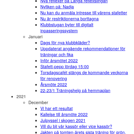
Nya reflexer på Långa reflexslingan
Nyfiken på: Nadja
Nu kan du anmäla intresse till vårens stafetter
Nu är restriktionerna borttagna
Klubbstugan byter till digitalt
inpasseringssystem
Januari
Dags för nya klubbkläder?
Uppdaterat angående rekommendationer för
träningar och fika
Inför årsmötet 2022
Stafett-pepp lördag 15:00
Torsdagscafét stängs de kommande veckorna
för renovering
Årsmöte 2022
22-23/1 Träningshelg på hemmaplan
2021
December
Vi har ett resultat
Kallelse till årsmöte 2022
Julpyssel i skogen 2021
Vill du bli vår kassör eller vice kassör?
Jakten på tomten-årets sista träning för grön,