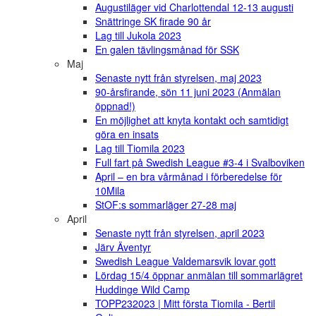
Augustiläger vid Charlottendal 12-13 augusti
Snättringe SK firade 90 år
Lag till Jukola 2023
En galen tävlingsmånad för SSK
Maj
Senaste nytt från styrelsen, maj 2023
90-årsfirande, sön 11 juni 2023 (Anmälan
öppnad!)
En möjlighet att knyta kontakt och samtidigt
göra en insats
Lag till Tiomila 2023
Full fart på Swedish League #3-4 i Svalboviken
April – en bra vårmånad i förberedelse för
10Mila
StOF:s sommarläger 27-28 maj
April
Senaste nytt från styrelsen, april 2023
Järv Äventyr
Swedish League Valdemarsvik lovar gott
Lördag 15/4 öppnar anmälan till sommarlägret
Huddinge Wild Camp
TOPP232023 | Mitt första Tiomila - Bertil