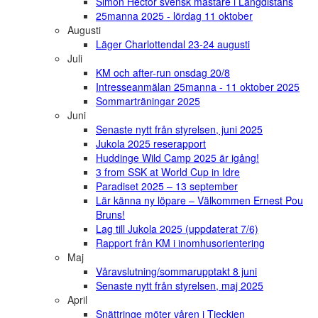
Simon Hector svensk mästare i Långdistans
25manna 2025 - lördag 11 oktober
Augusti
Läger Charlottendal 23-24 augusti
Juli
KM och after-run onsdag 20/8
Intresseanmälan 25manna - 11 oktober 2025
Sommarträningar 2025
Juni
Senaste nytt från styrelsen, juni 2025
Jukola 2025 reserapport
Huddinge Wild Camp 2025 är igång!
3 from SSK at World Cup in Idre
Paradiset 2025 – 13 september
Lär känna ny löpare – Välkommen Ernest Pou
Bruns!
Lag till Jukola 2025 (uppdaterat 7/6)
Rapport från KM i inomhusorientering
Maj
Våravslutning/sommarupptakt 8 juni
Senaste nytt från styrelsen, maj 2025
April
Snättringe möter våren i Tjeckien