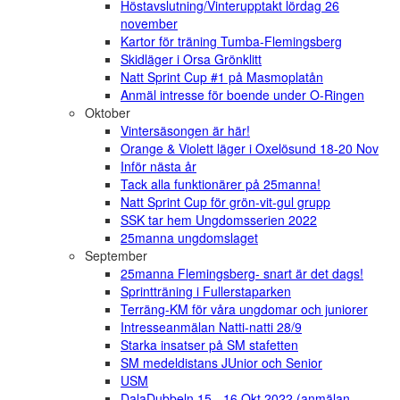
Höstavslutning/Vinterupptakt lördag 26
november
Kartor för träning Tumba-Flemingsberg
Skidläger i Orsa Grönklitt
Natt Sprint Cup #1 på Masmoplatån
Anmäl intresse för boende under O-Ringen
Oktober
Vintersäsongen är här!
Orange & Violett läger i Oxelösund 18-20 Nov
Inför nästa år
Tack alla funktionärer på 25manna!
Natt Sprint Cup för grön-vit-gul grupp
SSK tar hem Ungdomsserien 2022
25manna ungdomslaget
September
25manna Flemingsberg- snart är det dags!
Sprintträning i Fullerstaparken
Terräng-KM för våra ungdomar och juniorer
Intresseanmälan Natti-natti 28/9
Starka insatser på SM stafetten
SM medeldistans JUnior och Senior
USM
DalaDubbeln 15 - 16 Okt 2022 (anmälan