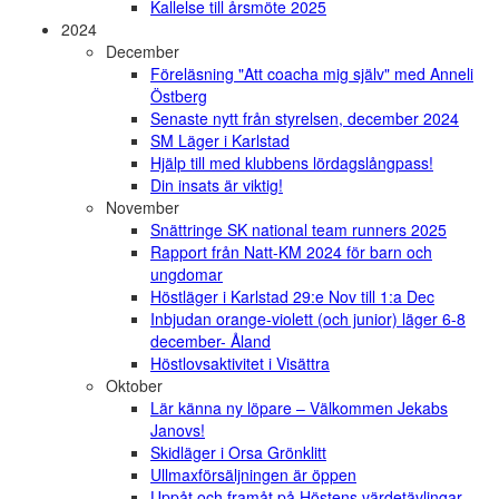
Kallelse till årsmöte 2025
2024
December
Föreläsning "Att coacha mig själv" med Anneli
Östberg
Senaste nytt från styrelsen, december 2024
SM Läger i Karlstad
Hjälp till med klubbens lördagslångpass!
Din insats är viktig!
November
Snättringe SK national team runners 2025
Rapport från Natt-KM 2024 för barn och
ungdomar
Höstläger i Karlstad 29:e Nov till 1:a Dec
Inbjudan orange-violett (och junior) läger 6-8
december- Åland
Höstlovsaktivitet i Visättra
Oktober
Lär känna ny löpare – Välkommen Jekabs
Janovs!
Skidläger i Orsa Grönklitt
Ullmaxförsäljningen är öppen
Uppåt och framåt på Höstens värdetävlingar