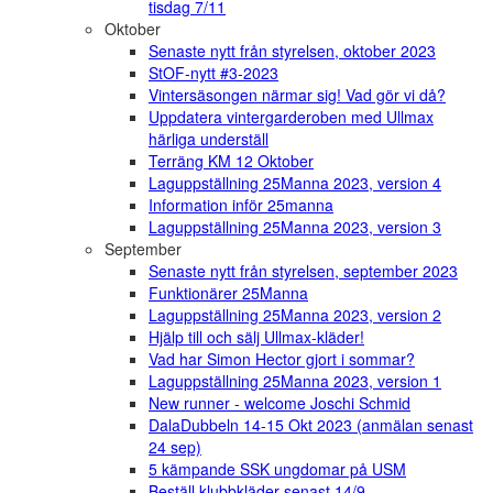
tisdag 7/11
Oktober
Senaste nytt från styrelsen, oktober 2023
StOF-nytt #3-2023
Vintersäsongen närmar sig! Vad gör vi då?
Uppdatera vintergarderoben med Ullmax
härliga underställ
Terräng KM 12 Oktober
Laguppställning 25Manna 2023, version 4
Information inför 25manna
Laguppställning 25Manna 2023, version 3
September
Senaste nytt från styrelsen, september 2023
Funktionärer 25Manna
Laguppställning 25Manna 2023, version 2
Hjälp till och sälj Ullmax-kläder!
Vad har Simon Hector gjort i sommar?
Laguppställning 25Manna 2023, version 1
New runner - welcome Joschi Schmid
DalaDubbeln 14-15 Okt 2023 (anmälan senast
24 sep)
5 kämpande SSK ungdomar på USM
Beställ klubbkläder senast 14/9