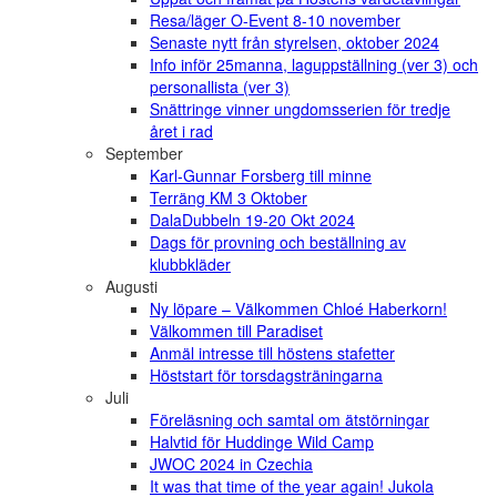
Resa/läger O-Event 8-10 november
Senaste nytt från styrelsen, oktober 2024
Info inför 25manna, laguppställning (ver 3) och
personallista (ver 3)
Snättringe vinner ungdomsserien för tredje
året i rad
September
Karl-Gunnar Forsberg till minne
Terräng KM 3 Oktober
DalaDubbeln 19-20 Okt 2024
Dags för provning och beställning av
klubbkläder
Augusti
Ny löpare – Välkommen Chloé Haberkorn!
Välkommen till Paradiset
Anmäl intresse till höstens stafetter
Höststart för torsdagsträningarna
Juli
Föreläsning och samtal om ätstörningar
Halvtid för Huddinge Wild Camp
JWOC 2024 in Czechia
It was that time of the year again! Jukola