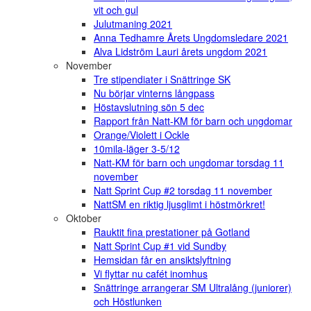
vit och gul
Julutmaning 2021
Anna Tedhamre Årets Ungdomsledare 2021
Alva Lidström Lauri årets ungdom 2021
November
Tre stipendiater i Snättringe SK
Nu börjar vinterns långpass
Höstavslutning sön 5 dec
Rapport från Natt-KM för barn och ungdomar
Orange/Violett i Ockle
10mila-läger 3-5/12
Natt-KM för barn och ungdomar torsdag 11
november
Natt Sprint Cup #2 torsdag 11 november
NattSM en riktig ljusglimt i höstmörkret!
Oktober
Rauktit fina prestationer på Gotland
Natt Sprint Cup #1 vid Sundby
Hemsidan får en ansiktslyftning
Vi flyttar nu cafét inomhus
Snättringe arrangerar SM Ultralång (juniorer)
och Höstlunken