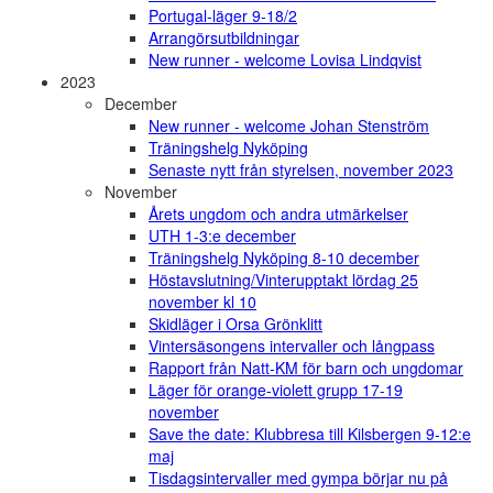
Portugal-läger 9-18/2
Arrangörsutbildningar
New runner - welcome Lovisa Lindqvist
2023
December
New runner - welcome Johan Stenström
Träningshelg Nyköping
Senaste nytt från styrelsen, november 2023
November
Årets ungdom och andra utmärkelser
UTH 1-3:e december
Träningshelg Nyköping 8-10 december
Höstavslutning/Vinterupptakt lördag 25
november kl 10
Skidläger i Orsa Grönklitt
Vintersäsongens intervaller och långpass
Rapport från Natt-KM för barn och ungdomar
Läger för orange-violett grupp 17-19
november
Save the date: Klubbresa till Kilsbergen 9-12:e
maj
Tisdagsintervaller med gympa börjar nu på