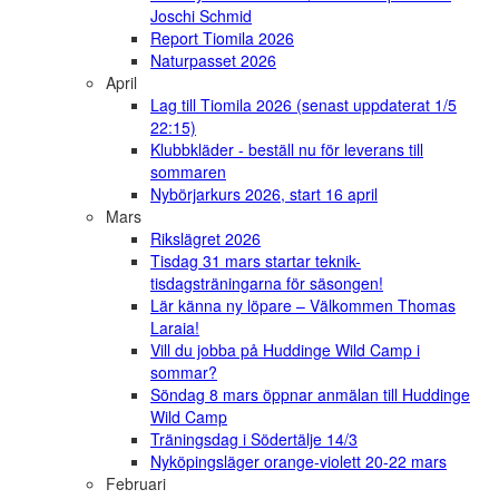
Joschi Schmid
Report Tiomila 2026
Naturpasset 2026
April
Lag till Tiomila 2026 (senast uppdaterat 1/5
22:15)
Klubbkläder - beställ nu för leverans till
sommaren
Nybörjarkurs 2026, start 16 april
Mars
Rikslägret 2026
Tisdag 31 mars startar teknik-
tisdagsträningarna för säsongen!
Lär känna ny löpare – Välkommen Thomas
Laraia!
Vill du jobba på Huddinge Wild Camp i
sommar?
Söndag 8 mars öppnar anmälan till Huddinge
Wild Camp
Träningsdag i Södertälje 14/3
Nyköpingsläger orange-violett 20-22 mars
Februari