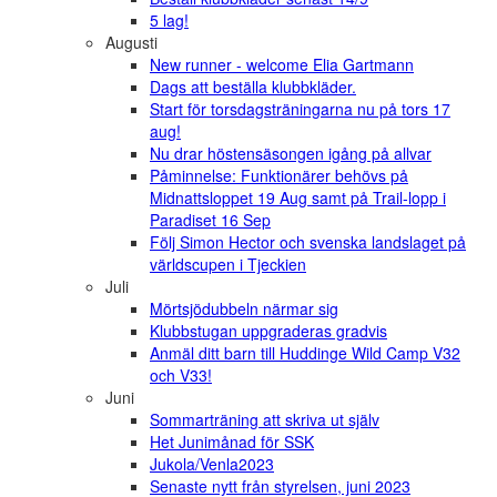
5 lag!
Augusti
New runner - welcome Elia Gartmann
Dags att beställa klubbkläder.
Start för torsdagsträningarna nu på tors 17
aug!
Nu drar höstensäsongen igång på allvar
Påminnelse: Funktionärer behövs på
Midnattsloppet 19 Aug samt på Trail-lopp i
Paradiset 16 Sep
Följ Simon Hector och svenska landslaget på
världscupen i Tjeckien
Juli
Mörtsjödubbeln närmar sig
Klubbstugan uppgraderas gradvis
Anmäl ditt barn till Huddinge Wild Camp V32
och V33!
Juni
Sommarträning att skriva ut själv
Het Junimånad för SSK
Jukola/Venla2023
Senaste nytt från styrelsen, juni 2023