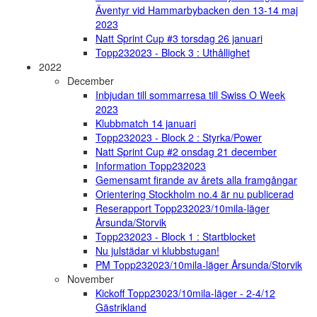
Äventyr vid Hammarbybacken den 13-14 maj
2023
Natt Sprint Cup #3 torsdag 26 januari
Topp232023 - Block 3 : Uthållighet
2022
December
Inbjudan till sommarresa till Swiss O Week
2023
Klubbmatch 14 januari
Topp232023 - Block 2 : Styrka/Power
Natt Sprint Cup #2 onsdag 21 december
Information Topp232023
Gemensamt firande av årets alla framgångar
Orientering Stockholm no.4 är nu publicerad
Reserapport Topp232023/10mila-läger
Årsunda/Storvik
Topp232023 - Block 1 : Startblocket
Nu julstädar vi klubbstugan!
PM Topp232023/10mila-läger Årsunda/Storvik
November
Kickoff Topp23023/10mila-läger - 2-4/12
Gästrikland