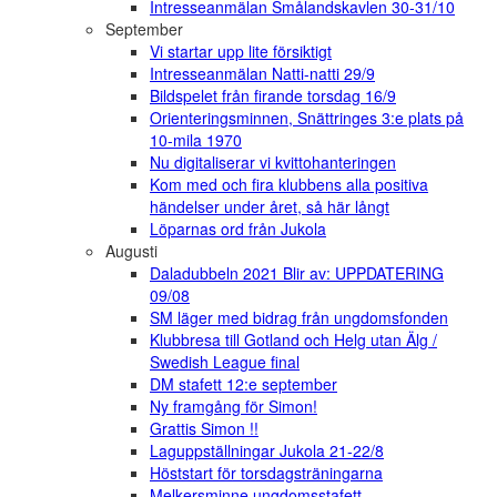
Intresseanmälan Smålandskavlen 30-31/10
September
Vi startar upp lite försiktigt
Intresseanmälan Natti-natti 29/9
Bildspelet från firande torsdag 16/9
Orienteringsminnen, Snättringes 3:e plats på
10-mila 1970
Nu digitaliserar vi kvittohanteringen
Kom med och fira klubbens alla positiva
händelser under året, så här långt
Löparnas ord från Jukola
Augusti
Daladubbeln 2021 Blir av: UPPDATERING
09/08
SM läger med bidrag från ungdomsfonden
Klubbresa till Gotland och Helg utan Älg /
Swedish League final
DM stafett 12:e september
Ny framgång för Simon!
Grattis Simon !!
Laguppställningar Jukola 21-22/8
Höststart för torsdagsträningarna
Melkersminne ungdomsstafett