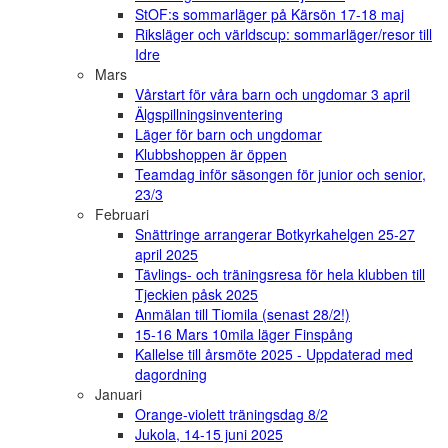
StOF:s sommarläger på Kärsön 17-18 maj
Riksläger och världscup: sommarläger/resor till
Idre
Mars
Vårstart för våra barn och ungdomar 3 april
Älgspillningsinventering
Läger för barn och ungdomar
Klubbshoppen är öppen
Teamdag inför säsongen för junior och senior,
23/3
Februari
Snättringe arrangerar Botkyrkahelgen 25-27
april 2025
Tävlings- och träningsresa för hela klubben till
Tjeckien påsk 2025
Anmälan till Tiomila (senast 28/2!)
15-16 Mars 10mila läger Finspång
Kallelse till årsmöte 2025 - Uppdaterad med
dagordning
Januari
Orange-violett träningsdag 8/2
Jukola, 14-15 juni 2025