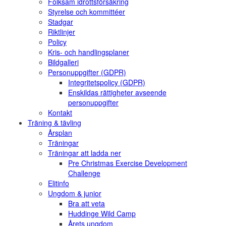
Folksam idrottsförsäkring
Styrelse och kommittéer
Stadgar
Riktlinjer
Policy
Kris- och handlingsplaner
Bildgalleri
Personuppgifter (GDPR)
Integritetspolicy (GDPR)
Enskildas rättigheter avseende
personuppgifter
Kontakt
Träning & tävling
Årsplan
Träningar
Träningar att ladda ner
Pre Christmas Exercise Development
Challenge
Elitinfo
Ungdom & junior
Bra att veta
Huddinge Wild Camp
Årets ungdom