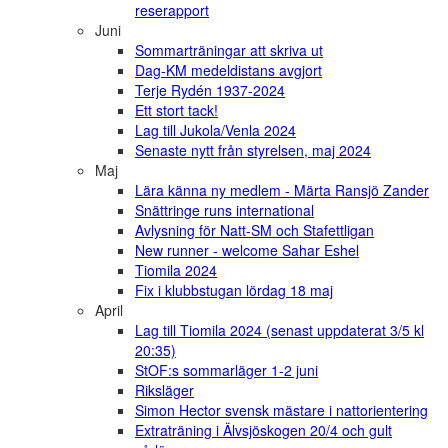
reserapport
Juni
Sommarträningar att skriva ut
Dag-KM medeldistans avgjort
Terje Rydén 1937-2024
Ett stort tack!
Lag till Jukola/Venla 2024
Senaste nytt från styrelsen, maj 2024
Maj
Lära känna ny medlem - Märta Ransjö Zander
Snättringe runs international
Avlysning för Natt-SM och Stafettligan
New runner - welcome Sahar Eshel
Tiomila 2024
Fix i klubbstugan lördag 18 maj
April
Lag till Tiomila 2024 (senast uppdaterat 3/5 kl
20:35)
StOF:s sommarläger 1-2 juni
Riksläger
Simon Hector svensk mästare i nattorientering
Extraträning i Älvsjöskogen 20/4 och gult