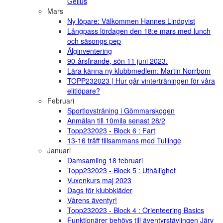
Gelius
Mars
Ny löpare: Välkommen Hannes Lindqvist
Långpass lördagen den 18:e mars med lunch
och säsongs pep
Älginventering
90-årsfirande, sön 11 juni 2023.
Lära känna ny klubbmedlem: Martin Norrbom
TOPP232023 | Hur går vinterträningen för våra
elitlöpare?
Februari
Sportlovsträning i Gömmarskogen
Anmälan till 10mila senast 28/2
Topp232023 - Block 6 : Fart
13-16 träff tillsammans med Tullinge
Januari
Damsamling 18 februari
Topp232023 - Block 5 : Uthållighet
Vuxenkurs maj 2023
Dags för klubbkläder
Vårens äventyr!
Topp232023 - Block 4 : Orienteering Basics
Funktionärer behövs till äventyrstävlingen Järv