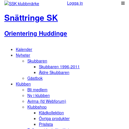
Logga in
Snättringe SK
Orientering Huddinge
Kalender
Nyheter
Skubbaren
Skubbaren 1996-2011
Äldre Skubbaren
Gästbok
Klubben
Bli medlem
Ny i klubben
Avima (fd Webforum)
Klubbshop
Klädkollektion
Övriga produkter
Prislista