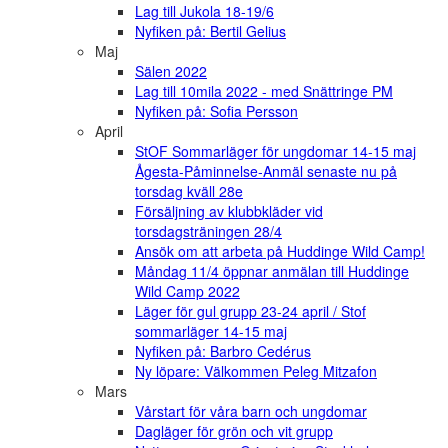
Lag till Jukola 18-19/6
Nyfiken på: Bertil Gelius
Maj
Sälen 2022
Lag till 10mila 2022 - med Snättringe PM
Nyfiken på: Sofia Persson
April
StOF Sommarläger för ungdomar 14-15 maj
Ågesta-Påminnelse-Anmäl senaste nu på
torsdag kväll 28e
Försäljning av klubbkläder vid
torsdagsträningen 28/4
Ansök om att arbeta på Huddinge Wild Camp!
Måndag 11/4 öppnar anmälan till Huddinge
Wild Camp 2022
Läger för gul grupp 23-24 april / Stof
sommarläger 14-15 maj
Nyfiken på: Barbro Cedérus
Ny löpare: Välkommen Peleg Mitzafon
Mars
Vårstart för våra barn och ungdomar
Dagläger för grön och vit grupp