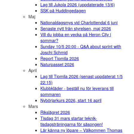
Lag till Jukola 2026 (uppdaterade 13/6)
SSK på Huddingedagen
Maj
Nationaldagsmys vid Charlottendal 6 juni
Senaste nytt från styrelsen, maj 2026
Vill du jobba en vecka på Heron City i
sommar?
Sunday 10/5 20:00 - Q&A about sprint with
Joschi Schmid
Report Tiomila 2026
Naturpasset 2026
April
Lag till Tiomila 2026 (senast uppdaterat 1/5
22:15)
Klubbkläder - beställ nu för leverans till
sommaren
Nybörjarkurs 2026, start 16 april
Mars
Rikslägret 2026
Tisdag 31 mars startar teknik-
tisdagsträningarna för säsongen!
Lär känna ny löpare – Välkommen Thomas