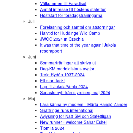
Välkommen till Paradiset
Anmäl intresse till höstens stafetter
Höststart för torsdagsträningarna
Juli
Föreläsning och samtal om ätstörningar
Halvtid för Huddinge Wild Camp
JWOC 2024 in Czechia
It was that time of the year again! Jukola
reserapport
Juni
Sommarträningar att skriva ut
Dag-KM medeldistans avgjort
Terje Rydén 1937-2024
Ett stort tack!
Lag till Jukola/Venla 2024
Senaste nytt från styrelsen, maj 2024
Maj
Lära känna ny medlem - Märta Ransjö Zander
Snättringe runs international
Avlysning för Natt-SM och Stafettligan
New runner - welcome Sahar Eshel
Tiomila 2024