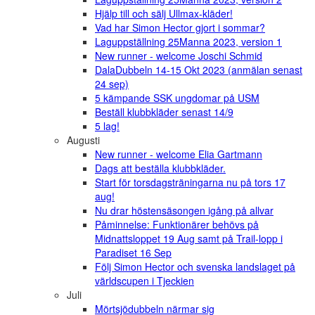
Hjälp till och sälj Ullmax-kläder!
Vad har Simon Hector gjort i sommar?
Laguppställning 25Manna 2023, version 1
New runner - welcome Joschi Schmid
DalaDubbeln 14-15 Okt 2023 (anmälan senast
24 sep)
5 kämpande SSK ungdomar på USM
Beställ klubbkläder senast 14/9
5 lag!
Augusti
New runner - welcome Elia Gartmann
Dags att beställa klubbkläder.
Start för torsdagsträningarna nu på tors 17
aug!
Nu drar höstensäsongen igång på allvar
Påminnelse: Funktionärer behövs på
Midnattsloppet 19 Aug samt på Trail-lopp i
Paradiset 16 Sep
Följ Simon Hector och svenska landslaget på
världscupen i Tjeckien
Juli
Mörtsjödubbeln närmar sig