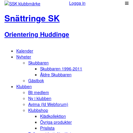
Logga in
Snättringe SK
Orientering Huddinge
Kalender
Nyheter
Skubbaren
Skubbaren 1996-2011
Äldre Skubbaren
Gästbok
Klubben
Bli medlem
Ny i klubben
Avima (fd Webforum)
Klubbshop
Klädkollektion
Övriga produkter
Prislista