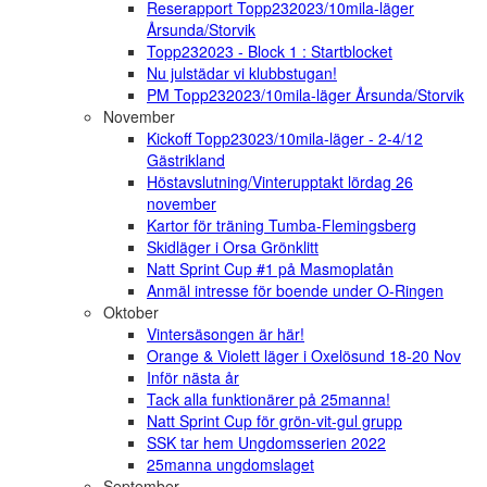
Reserapport Topp232023/10mila-läger
Årsunda/Storvik
Topp232023 - Block 1 : Startblocket
Nu julstädar vi klubbstugan!
PM Topp232023/10mila-läger Årsunda/Storvik
November
Kickoff Topp23023/10mila-läger - 2-4/12
Gästrikland
Höstavslutning/Vinterupptakt lördag 26
november
Kartor för träning Tumba-Flemingsberg
Skidläger i Orsa Grönklitt
Natt Sprint Cup #1 på Masmoplatån
Anmäl intresse för boende under O-Ringen
Oktober
Vintersäsongen är här!
Orange & Violett läger i Oxelösund 18-20 Nov
Inför nästa år
Tack alla funktionärer på 25manna!
Natt Sprint Cup för grön-vit-gul grupp
SSK tar hem Ungdomsserien 2022
25manna ungdomslaget
September