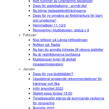
Nytt nummer av Orientering Stockholm
Dags för stafettsäsong - anmäl dig!
Nu börjar tisdagsteknikträningarna
Dags för ny omgång av Nybörjarkurs för barn
och ungdomar!
Hemmaläger 11-13/3
Renovering i klubbstugan- status v 9
Februari
Nya reflexer på Långa reflexslingan
Nyfiken på: Nadja
Nu kan du anmäla intresse till vårens stafetter
Nu är restriktionerna borttagna
Klubbstugan byter till digitalt
inpasseringssystem
Januari
Dags för nya klubbkläder?
Uppdaterat angående rekommendationer för
träningar och fika
Inför årsmötet 2022
Stafett-pepp lördag 15:00
Torsdagscafét stängs de kommande veckorna
för renovering
Årsmöte 2022