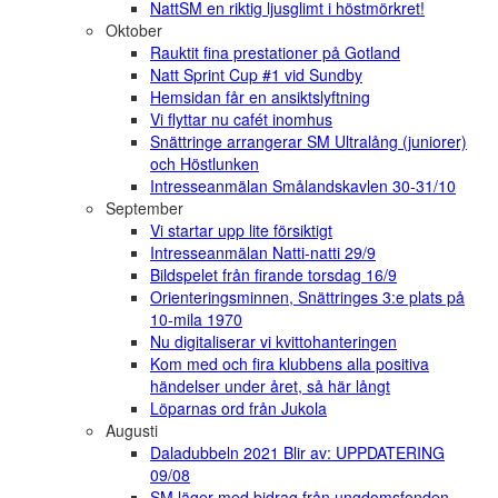
NattSM en riktig ljusglimt i höstmörkret!
Oktober
Rauktit fina prestationer på Gotland
Natt Sprint Cup #1 vid Sundby
Hemsidan får en ansiktslyftning
Vi flyttar nu cafét inomhus
Snättringe arrangerar SM Ultralång (juniorer)
och Höstlunken
Intresseanmälan Smålandskavlen 30-31/10
September
Vi startar upp lite försiktigt
Intresseanmälan Natti-natti 29/9
Bildspelet från firande torsdag 16/9
Orienteringsminnen, Snättringes 3:e plats på
10-mila 1970
Nu digitaliserar vi kvittohanteringen
Kom med och fira klubbens alla positiva
händelser under året, så här långt
Löparnas ord från Jukola
Augusti
Daladubbeln 2021 Blir av: UPPDATERING
09/08
SM läger med bidrag från ungdomsfonden