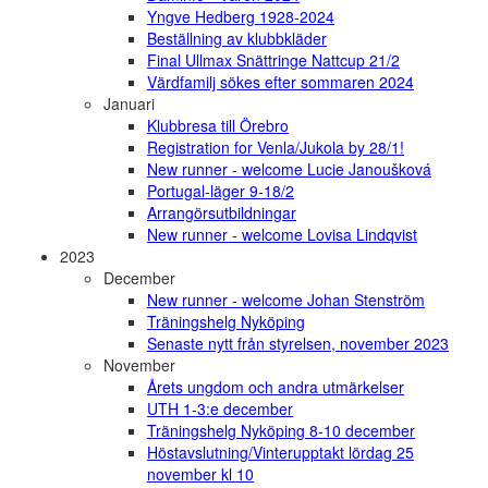
Yngve Hedberg 1928-2024
Beställning av klubbkläder
Final Ullmax Snättringe Nattcup 21/2
Värdfamilj sökes efter sommaren 2024
Januari
Klubbresa till Örebro
Registration for Venla/Jukola by 28/1!
New runner - welcome Lucie Janoušková
Portugal-läger 9-18/2
Arrangörsutbildningar
New runner - welcome Lovisa Lindqvist
2023
December
New runner - welcome Johan Stenström
Träningshelg Nyköping
Senaste nytt från styrelsen, november 2023
November
Årets ungdom och andra utmärkelser
UTH 1-3:e december
Träningshelg Nyköping 8-10 december
Höstavslutning/Vinterupptakt lördag 25
november kl 10