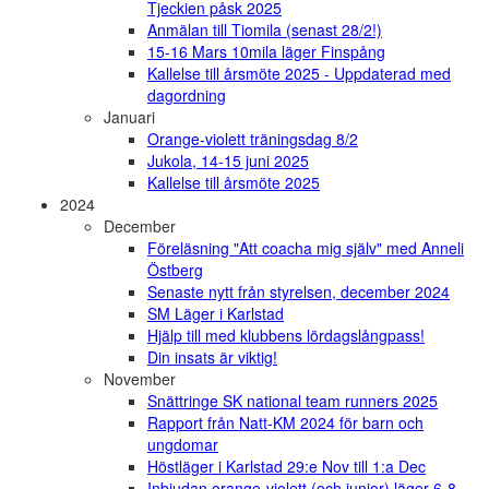
Tjeckien påsk 2025
Anmälan till Tiomila (senast 28/2!)
15-16 Mars 10mila läger Finspång
Kallelse till årsmöte 2025 - Uppdaterad med
dagordning
Januari
Orange-violett träningsdag 8/2
Jukola, 14-15 juni 2025
Kallelse till årsmöte 2025
2024
December
Föreläsning "Att coacha mig själv" med Anneli
Östberg
Senaste nytt från styrelsen, december 2024
SM Läger i Karlstad
Hjälp till med klubbens lördagslångpass!
Din insats är viktig!
November
Snättringe SK national team runners 2025
Rapport från Natt-KM 2024 för barn och
ungdomar
Höstläger i Karlstad 29:e Nov till 1:a Dec
Inbjudan orange-violett (och junior) läger 6-8