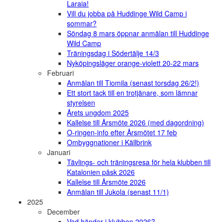
Laraia!
Vill du jobba på Huddinge Wild Camp i
sommar?
Söndag 8 mars öppnar anmälan till Huddinge
Wild Camp
Träningsdag i Södertälje 14/3
Nyköpingsläger orange-violett 20-22 mars
Februari
Anmälan till Tiomila (senast torsdag 26/2!)
Ett stort tack till en trotjänare, som lämnar
styrelsen
Årets ungdom 2025
Kallelse till Årsmöte 2026 (med dagordning)
O-ringen-info efter Årsmötet 17 feb
Ombyggnationer i Källbrink
Januari
Tävlings- och träningsresa för hela klubben till
Katalonien påsk 2026
Kallelse till Årsmöte 2026
Anmälan till Jukola (senast 11/1)
2025
December
Vad händer i klubben 2026?