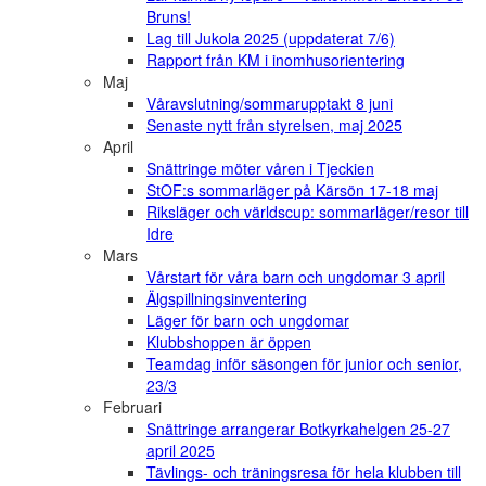
Bruns!
Lag till Jukola 2025 (uppdaterat 7/6)
Rapport från KM i inomhusorientering
Maj
Våravslutning/sommarupptakt 8 juni
Senaste nytt från styrelsen, maj 2025
April
Snättringe möter våren i Tjeckien
StOF:s sommarläger på Kärsön 17-18 maj
Riksläger och världscup: sommarläger/resor till
Idre
Mars
Vårstart för våra barn och ungdomar 3 april
Älgspillningsinventering
Läger för barn och ungdomar
Klubbshoppen är öppen
Teamdag inför säsongen för junior och senior,
23/3
Februari
Snättringe arrangerar Botkyrkahelgen 25-27
april 2025
Tävlings- och träningsresa för hela klubben till