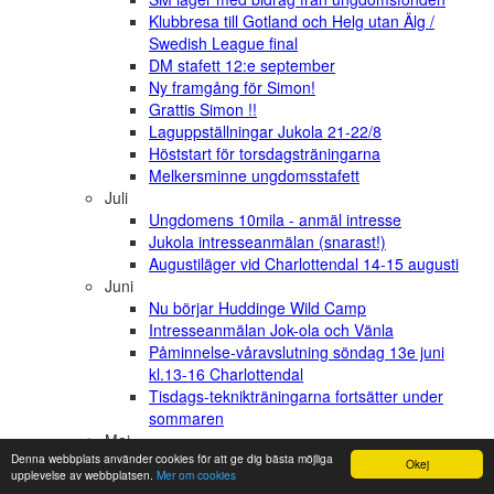
Klubbresa till Gotland och Helg utan Älg /
Swedish League final
DM stafett 12:e september
Ny framgång för Simon!
Grattis Simon !!
Laguppställningar Jukola 21-22/8
Höststart för torsdagsträningarna
Melkersminne ungdomsstafett
Juli
Ungdomens 10mila - anmäl intresse
Jukola intresseanmälan (snarast!)
Augustiläger vid Charlottendal 14-15 augusti
Juni
Nu börjar Huddinge Wild Camp
Intresseanmälan Jok-ola och Vänla
Påminnelse-våravslutning söndag 13e juni
kl.13-16 Charlottendal
Tisdags-teknikträningarna fortsätter under
sommaren
Maj
Denna webbplats använder cookies för att ge dig bästa möjliga
SSK goes Idre
Okej
upplevelse av webbplatsen.
Mer om cookies
En spetta i blötaste laget