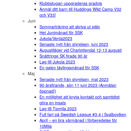
Klubbstugan uppgraderas gradvis
Anmäl ditt barn till Huddinge Wild Camp V32
och V33!
Juni
Sommarträning att skriva ut själv
Het Junimånad för SSK
Jukola/Venla2023
Senaste nytt från styrelsen, juni 2023
Augustiläger vid Charlottendal 12-13 augusti
Snättringe SK firade 90 år
Lag till Jukola 2023
En galen tävlingsmånad för SSK
Maj
Senaste nytt från styrelsen, maj 2023
90-årsfirande, sön 11 juni 2023 (Anmälan
öppnad!)
En möjlighet att knyta kontakt och samtidigt
göra en insats
Lag till Tiomila 2023
Full fart på Swedish League #3-4 i Svalboviken
April – en bra vårmånad i förberedelse för
10Mila