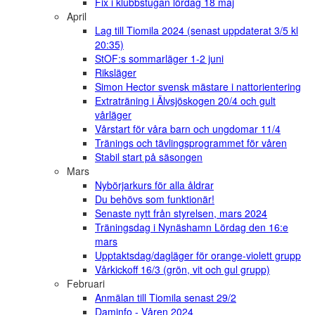
Fix i klubbstugan lördag 18 maj
April
Lag till Tiomila 2024 (senast uppdaterat 3/5 kl
20:35)
StOF:s sommarläger 1-2 juni
Riksläger
Simon Hector svensk mästare i nattorientering
Extraträning i Älvsjöskogen 20/4 och gult
vårläger
Vårstart för våra barn och ungdomar 11/4
Tränings och tävlingsprogrammet för våren
Stabil start på säsongen
Mars
Nybörjarkurs för alla åldrar
Du behövs som funktionär!
Senaste nytt från styrelsen, mars 2024
Träningsdag i Nynäshamn Lördag den 16:e
mars
Upptaktsdag/dagläger för orange-violett grupp
Vårkickoff 16/3 (grön, vit och gul grupp)
Februari
Anmälan till Tiomila senast 29/2
Daminfo - Våren 2024