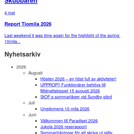
4 maj
Report Tiomila 2026
Last weekend it was time again for the highlight of the spring:
10mila...
Nyhetsarkiv
2026
Augusti
Hösten 2026 – en höst full av aktiviteter!
UPPROP!! Funktionärer behövs till
Midnattsloppet 15 augusti 2026
StOF:s sommarläger vid Sundby gård
Juli
Ungdomens 10-mila 2026
Juni
Välkommen till Paradiset 2026
Jukola 2026 reserapport
Sommarträningar för att skriva ut själv