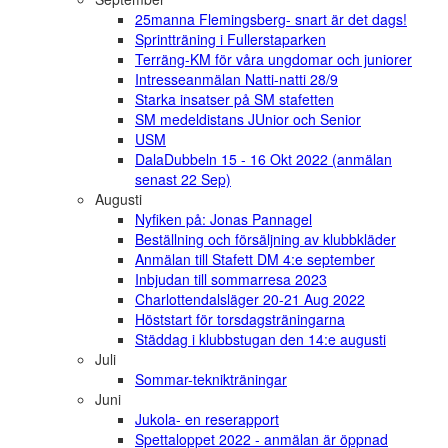
25manna Flemingsberg- snart är det dags!
Sprintträning i Fullerstaparken
Terräng-KM för våra ungdomar och juniorer
Intresseanmälan Natti-natti 28/9
Starka insatser på SM stafetten
SM medeldistans JUnior och Senior
USM
DalaDubbeln 15 - 16 Okt 2022 (anmälan
senast 22 Sep)
Augusti
Nyfiken på: Jonas Pannagel
Beställning och försäljning av klubbkläder
Anmälan till Stafett DM 4:e september
Inbjudan till sommarresa 2023
Charlottendalsläger 20-21 Aug 2022
Höststart för torsdagsträningarna
Städdag i klubbstugan den 14:e augusti
Juli
Sommar-teknikträningar
Juni
Jukola- en reserapport
Spettaloppet 2022 - anmälan är öppnad