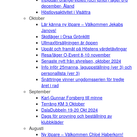
december- Åland
Höstlovsaktivitet i Visättra
Oktober
Lär känna ny löpare – Välkommen Jekabs
Janovs!
Skidläger i Orsa Grönklitt
Ullmaxförsäljningen är öppen
Uppåt och framåt på Höstens värdetävlingar
Resa/läger O-Event 8-10 november
Senaste nytt från styrelsen, oktober 2024
Info inför 25manna, laguppställning (ver 3) och
personallista (ver 3)
Snättringe vinner ungdomsserien för tredje
året i rad
September
Karl-Gunnar Forsberg till minne
Terräng KM 3 Oktober
DalaDubbeln 19-20 Okt 2024
Dags för provning och beställning av
klubbkläder
Augusti
Ny löpare – Välkommen Chloé Haberkorn!