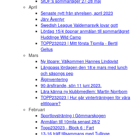
StOF:s sommarläger 27-28 maj
April
Senaste nytt från styrelsen, april 2023
Järv Äventyr
Swedish League Valdemarsvik lovar gott
Lördag 15/4 öppnar anmälan till sommarlägret
Huddinge Wild Camp
TOPP232023 | Mitt första Tiomila - Bertil
Gelius
Mars
Ny löpare: Välkommen Hannes Lindqvist
Långpass lördagen den 18:e mars med lunch
och säsongs pep
Älginventering
90-årsfirande, sön 11 juni 2023.
Lära känna ny klubbmedlem: Martin Norrbom
TOPP232023 | Hur går vinterträningen för våra
elitlöpare?
Februari
Sportlovsträning i Gömmarskogen
Anmälan till 10mila senast 28/2
Topp232023 - Block 6 : Fart
13-16 träff tillsammans med Tullinge