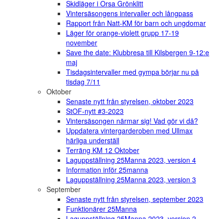
Skidläger i Orsa Grönklitt
Vintersäsongens intervaller och långpass
Rapport från Natt-KM för barn och ungdomar
Läger för orange-violett grupp 17-19
november
Save the date: Klubbresa till Kilsbergen 9-12:e
maj
Tisdagsintervaller med gympa börjar nu på
tisdag 7/11
Oktober
Senaste nytt från styrelsen, oktober 2023
StOF-nytt #3-2023
Vintersäsongen närmar sig! Vad gör vi då?
Uppdatera vintergarderoben med Ullmax
härliga underställ
Terräng KM 12 Oktober
Laguppställning 25Manna 2023, version 4
Information inför 25manna
Laguppställning 25Manna 2023, version 3
September
Senaste nytt från styrelsen, september 2023
Funktionärer 25Manna
Laguppställning 25Manna 2023, version 2