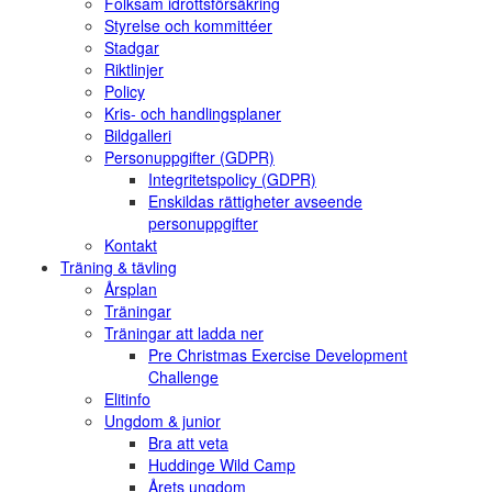
Folksam idrottsförsäkring
Styrelse och kommittéer
Stadgar
Riktlinjer
Policy
Kris- och handlingsplaner
Bildgalleri
Personuppgifter (GDPR)
Integritetspolicy (GDPR)
Enskildas rättigheter avseende
personuppgifter
Kontakt
Träning & tävling
Årsplan
Träningar
Träningar att ladda ner
Pre Christmas Exercise Development
Challenge
Elitinfo
Ungdom & junior
Bra att veta
Huddinge Wild Camp
Årets ungdom