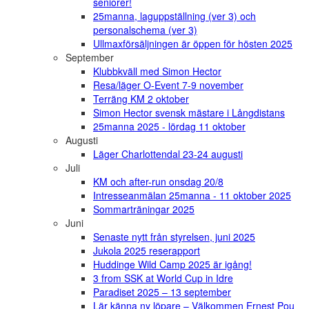
seniorer!
25manna, laguppställning (ver 3) och
personalschema (ver 3)
Ullmaxförsäljningen är öppen för hösten 2025
September
Klubbkväll med Simon Hector
Resa/läger O-Event 7-9 november
Terräng KM 2 oktober
Simon Hector svensk mästare i Långdistans
25manna 2025 - lördag 11 oktober
Augusti
Läger Charlottendal 23-24 augusti
Juli
KM och after-run onsdag 20/8
Intresseanmälan 25manna - 11 oktober 2025
Sommarträningar 2025
Juni
Senaste nytt från styrelsen, juni 2025
Jukola 2025 reserapport
Huddinge Wild Camp 2025 är igång!
3 from SSK at World Cup in Idre
Paradiset 2025 – 13 september
Lär känna ny löpare – Välkommen Ernest Pou