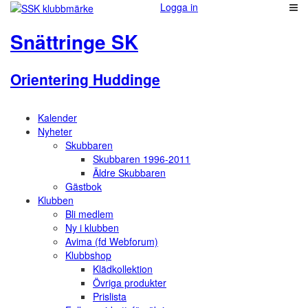
Logga in
Snättringe SK
Orientering Huddinge
Kalender
Nyheter
Skubbaren
Skubbaren 1996-2011
Äldre Skubbaren
Gästbok
Klubben
Bli medlem
Ny i klubben
Avima (fd Webforum)
Klubbshop
Klädkollektion
Övriga produkter
Prislista