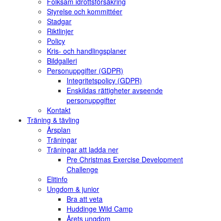
Folksam idrottsförsäkring
Styrelse och kommittéer
Stadgar
Riktlinjer
Policy
Kris- och handlingsplaner
Bildgalleri
Personuppgifter (GDPR)
Integritetspolicy (GDPR)
Enskildas rättigheter avseende
personuppgifter
Kontakt
Träning & tävling
Årsplan
Träningar
Träningar att ladda ner
Pre Christmas Exercise Development
Challenge
Elitinfo
Ungdom & junior
Bra att veta
Huddinge Wild Camp
Årets ungdom