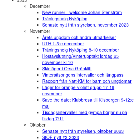
December
New runner - welcome Johan Stenström
Träningshelg Nyköping
Senaste nytt från styrelsen, november 2023
November
Årets ungdom och andra utmärkelser
UTH 1-3:e december
Träningshelg Nyköping 8-10 december
Höstavslutning/Vinterupptakt lördag 25
november kl 10
Skidläger i Orsa Grönklitt
Vintersäsongens intervaller och långpass
Rapport från Natt-KM för barn och ungdomar
Läger för orange-violett grupp 17-19
november
Save the date: Klubbresa till Kilsbergen 9-12:e
maj
Tisdagsintervaller med gympa börjar nu på
tisdag 7/11
Oktober
Senaste nytt från styrelsen, oktober 2023
StOF-nytt #3-2023