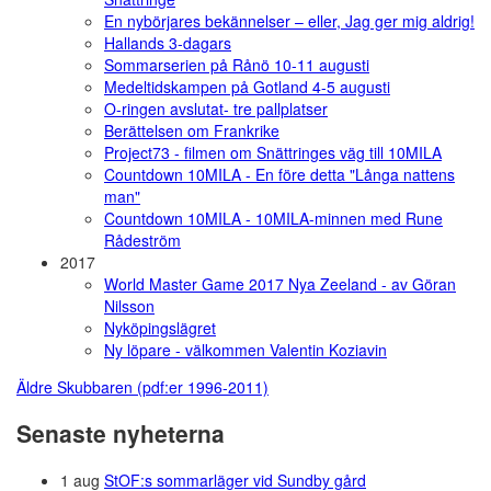
En nybörjares bekännelser – eller, Jag ger mig aldrig!
Hallands 3-dagars
Sommarserien på Rånö 10-11 augusti
Medeltidskampen på Gotland 4-5 augusti
O-ringen avslutat- tre pallplatser
Berättelsen om Frankrike
Project73 - filmen om Snättringes väg till 10MILA
Countdown 10MILA - En före detta "Långa nattens
man"
Countdown 10MILA - 10MILA-minnen med Rune
Rådeström
2017
World Master Game 2017 Nya Zeeland - av Göran
Nilsson
Nyköpingslägret
Ny löpare - välkommen Valentin Koziavin
Äldre Skubbaren (pdf:er 1996-2011)
Senaste nyheterna
1 aug
StOF:s sommarläger vid Sundby gård