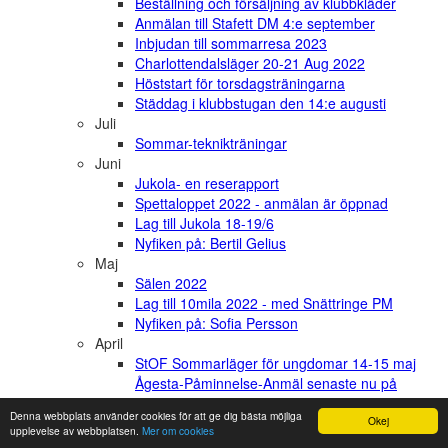
Beställning och försäljning av klubbkläder
Anmälan till Stafett DM 4:e september
Inbjudan till sommarresa 2023
Charlottendalsläger 20-21 Aug 2022
Höststart för torsdagsträningarna
Städdag i klubbstugan den 14:e augusti
Juli
Sommar-teknikträningar
Juni
Jukola- en reserapport
Spettaloppet 2022 - anmälan är öppnad
Lag till Jukola 18-19/6
Nyfiken på: Bertil Gelius
Maj
Sälen 2022
Lag till 10mila 2022 - med Snättringe PM
Nyfiken på: Sofia Persson
April
StOF Sommarläger för ungdomar 14-15 maj
Ågesta-Påminnelse-Anmäl senaste nu på
torsdag kväll 28e
Denna webbplats använder cookies för att ge dig bästa möjliga
Okej
Försäljning av klubbkläder vid
upplevelse av webbplatsen.
Mer om cookies
torsdagsträningen 28/4