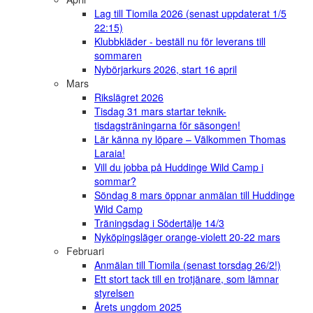
Lag till Tiomila 2026 (senast uppdaterat 1/5
22:15)
Klubbkläder - beställ nu för leverans till
sommaren
Nybörjarkurs 2026, start 16 april
Mars
Rikslägret 2026
Tisdag 31 mars startar teknik-
tisdagsträningarna för säsongen!
Lär känna ny löpare – Välkommen Thomas
Laraia!
Vill du jobba på Huddinge Wild Camp i
sommar?
Söndag 8 mars öppnar anmälan till Huddinge
Wild Camp
Träningsdag i Södertälje 14/3
Nyköpingsläger orange-violett 20-22 mars
Februari
Anmälan till Tiomila (senast torsdag 26/2!)
Ett stort tack till en trotjänare, som lämnar
styrelsen
Årets ungdom 2025