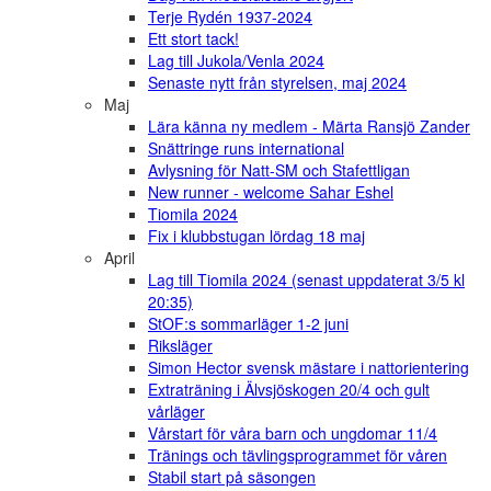
Terje Rydén 1937-2024
Ett stort tack!
Lag till Jukola/Venla 2024
Senaste nytt från styrelsen, maj 2024
Maj
Lära känna ny medlem - Märta Ransjö Zander
Snättringe runs international
Avlysning för Natt-SM och Stafettligan
New runner - welcome Sahar Eshel
Tiomila 2024
Fix i klubbstugan lördag 18 maj
April
Lag till Tiomila 2024 (senast uppdaterat 3/5 kl
20:35)
StOF:s sommarläger 1-2 juni
Riksläger
Simon Hector svensk mästare i nattorientering
Extraträning i Älvsjöskogen 20/4 och gult
vårläger
Vårstart för våra barn och ungdomar 11/4
Tränings och tävlingsprogrammet för våren
Stabil start på säsongen