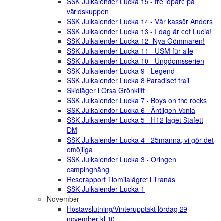
SSK Julkalender Lucka 15 - tre löpare på
världskuppen
SSK Julkalender Lucka 14 - Vår kassör Anders
SSK Julkalender Lucka 13 - I dag är det Lucia!
SSK Julkalender Lucka 12 -Nya Gömmaren!
SSK Julkalender Lucka 11 - USM für alle
SSK Julkalender Lucka 10 - Ungdomsserien
SSK Julkalender Lucka 9 - Legend
SSK Julkalender Lucka 8 Paradiset trail
Skidläger i Orsa Grönklitt
SSK Julkalender Lucka 7 - Boys on the rocks
SSK Julkalender Lucka 6 - Äntligen Venla
SSK Julkalender Lucka 5 - H12 laget Stafett
DM
SSK Julkalender Lucka 4 - 25manna, vi gör det
omöjliga
SSK Julkalender Lucka 3 - Oringen
campinghäng
Reserapport Tiomilalägret i Tranås
SSK Julkalender Lucka 1
November
Höstavslutning/Vinterupptakt lördag 29
november kl 10