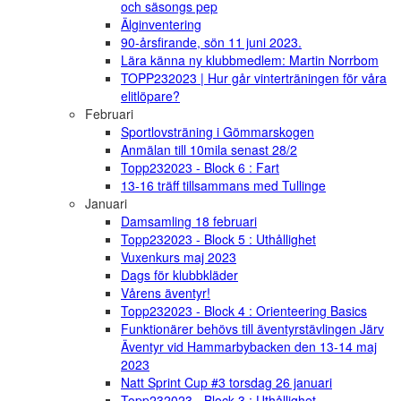
och säsongs pep
Älginventering
90-årsfirande, sön 11 juni 2023.
Lära känna ny klubbmedlem: Martin Norrbom
TOPP232023 | Hur går vinterträningen för våra
elitlöpare?
Februari
Sportlovsträning i Gömmarskogen
Anmälan till 10mila senast 28/2
Topp232023 - Block 6 : Fart
13-16 träff tillsammans med Tullinge
Januari
Damsamling 18 februari
Topp232023 - Block 5 : Uthållighet
Vuxenkurs maj 2023
Dags för klubbkläder
Vårens äventyr!
Topp232023 - Block 4 : Orienteering Basics
Funktionärer behövs till äventyrstävlingen Järv
Äventyr vid Hammarbybacken den 13-14 maj
2023
Natt Sprint Cup #3 torsdag 26 januari
Topp232023 - Block 3 : Uthållighet