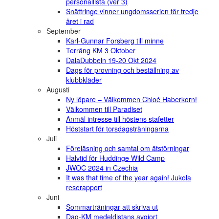
personallista (ver 3)
Snättringe vinner ungdomsserien för tredje
året i rad
September
Karl-Gunnar Forsberg till minne
Terräng KM 3 Oktober
DalaDubbeln 19-20 Okt 2024
Dags för provning och beställning av
klubbkläder
Augusti
Ny löpare – Välkommen Chloé Haberkorn!
Välkommen till Paradiset
Anmäl intresse till höstens stafetter
Höststart för torsdagsträningarna
Juli
Föreläsning och samtal om ätstörningar
Halvtid för Huddinge Wild Camp
JWOC 2024 in Czechia
It was that time of the year again! Jukola
reserapport
Juni
Sommarträningar att skriva ut
Dag-KM medeldistans avgjort