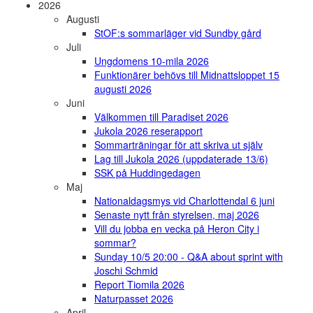
2026
Augusti
StOF:s sommarläger vid Sundby gård
Juli
Ungdomens 10-mila 2026
Funktionärer behövs till Midnattsloppet 15
augusti 2026
Juni
Välkommen till Paradiset 2026
Jukola 2026 reserapport
Sommarträningar för att skriva ut själv
Lag till Jukola 2026 (uppdaterade 13/6)
SSK på Huddingedagen
Maj
Nationaldagsmys vid Charlottendal 6 juni
Senaste nytt från styrelsen, maj 2026
Vill du jobba en vecka på Heron City i
sommar?
Sunday 10/5 20:00 - Q&A about sprint with
Joschi Schmid
Report Tiomila 2026
Naturpasset 2026
April