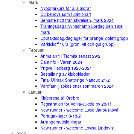
Mars
Nybörjarkurs för alla åldrar
Du behövs som funktionär!
Senaste nytt från styrelsen, mars 2024
Träningsdag i Nynäshamn Lördag den 16:e
mars
Upptaktsdag/dagläger för orange-violett grupp
Vårkickoff 16/3 (grön, vit och gul grupp)
Februari
Anmälan till Tiomila senast 29/2
Daminfo - Våren 2024
Yngve Hedberg 1928-2024
Beställning av klubbkläder
Final Ullmax Snättringe Nattcup 21/2
Värdfamilj sökes efter sommaren 2024
Januari
Klubbresa till Örebro
Registration for Venla/Jukola by 28/1!
New runner - welcome Lucie Janoušková
Portugal-läger 9-18/2
Arrangörsutbildningar
New runner - welcome Lovisa Lindqvist
2023