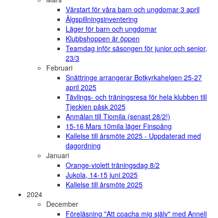
Vårstart för våra barn och ungdomar 3 april
Älgspillningsinventering
Läger för barn och ungdomar
Klubbshoppen är öppen
Teamdag inför säsongen för junior och senior,
23/3
Februari
Snättringe arrangerar Botkyrkahelgen 25-27
april 2025
Tävlings- och träningsresa för hela klubben till
Tjeckien påsk 2025
Anmälan till Tiomila (senast 28/2!)
15-16 Mars 10mila läger Finspång
Kallelse till årsmöte 2025 - Uppdaterad med
dagordning
Januari
Orange-violett träningsdag 8/2
Jukola, 14-15 juni 2025
Kallelse till årsmöte 2025
2024
December
Föreläsning "Att coacha mig själv" med Anneli