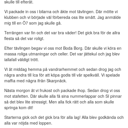
skulle till efteråt.
Vi packade in oss i bilarna och åkte mot tävlingen. Där mötte vi
klubben och vi började väl förbereda oss lite smått. Jag anmälde
mig till en Ö7 som jag skulle gå.
Terrängen var fin och det var bra väder! Det gick bra för de allra
flesta så det var roligt.
Efter tävlingen begav vi oss mot Boda Borg. Där skulle vi köra en
massa roliga utmaningar och celler. Det var jättekul och jag blev
iallafall väldigt trött.
Vi åt middag hemma på vandrarhemmet och sedan drog jag och
några andra till Ica för att köpa godis till vår spelkväll. Vi spelade
maffia med några ifrån Skarpnäck.
Nästa morgon åt vi frukost och packade ihop. Sedan drog vi oss
mot stafetten. Där skulle alla få sina nummerlappar och SI pinnar
så det blev lite stressigt. Men alla fick rätt och alla som skulle
springa kom dit!
Starterna gick och det gick bra för alla lag! Alla blev godkända och
alla var nöjda med loppen.