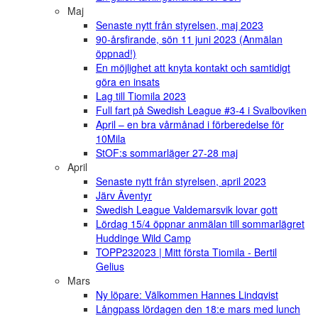
Maj
Senaste nytt från styrelsen, maj 2023
90-årsfirande, sön 11 juni 2023 (Anmälan
öppnad!)
En möjlighet att knyta kontakt och samtidigt
göra en insats
Lag till Tiomila 2023
Full fart på Swedish League #3-4 i Svalboviken
April – en bra vårmånad i förberedelse för
10Mila
StOF:s sommarläger 27-28 maj
April
Senaste nytt från styrelsen, april 2023
Järv Äventyr
Swedish League Valdemarsvik lovar gott
Lördag 15/4 öppnar anmälan till sommarlägret
Huddinge Wild Camp
TOPP232023 | Mitt första Tiomila - Bertil
Gelius
Mars
Ny löpare: Välkommen Hannes Lindqvist
Långpass lördagen den 18:e mars med lunch