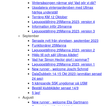
Vintersäsongen närmar sig! Vad gör vi då?
Uppdatera vintergarderoben med Ullmax
härliga underställ
Terräng KM 12 Oktober
Laguppställning 25Manna 2023, version 4
Information inför 25manna
Laguppställning 25Manna 2023, version 3
September
Senaste nytt från styrelsen, september 2023
Funktionärer 25Manna
Laguppställning 25Manna 2023, version 2
Hjälp till och sälj Ullmax-kläder!
Vad har Simon Hector gjort i sommar?
Laguppställning 25Manna 2023, version 1
New runner - welcome Joschi Schmid
DalaDubbeln 14-15 Okt 2023 (anmälan senast
24 sep)
5 kämpande SSK ungdomar på USM
Beställ klubbkläder senast 14/9
5 lag!
Augusti
New runner - welcome Elia Gartmann