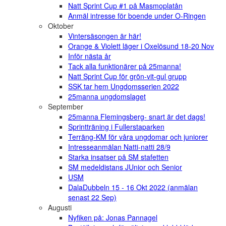
Natt Sprint Cup #1 på Masmoplatån
Anmäl intresse för boende under O-Ringen
Oktober
Vintersäsongen är här!
Orange & Violett läger i Oxelösund 18-20 Nov
Inför nästa år
Tack alla funktionärer på 25manna!
Natt Sprint Cup för grön-vit-gul grupp
SSK tar hem Ungdomsserien 2022
25manna ungdomslaget
September
25manna Flemingsberg- snart är det dags!
Sprintträning i Fullerstaparken
Terräng-KM för våra ungdomar och juniorer
Intresseanmälan Natti-natti 28/9
Starka insatser på SM stafetten
SM medeldistans JUnior och Senior
USM
DalaDubbeln 15 - 16 Okt 2022 (anmälan
senast 22 Sep)
Augusti
Nyfiken på: Jonas Pannagel