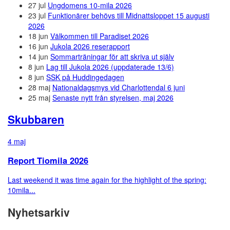
27 jul
Ungdomens 10-mila 2026
23 jul
Funktionärer behövs till Midnattsloppet 15 augusti
2026
18 jun
Välkommen till Paradiset 2026
16 jun
Jukola 2026 reserapport
14 jun
Sommarträningar för att skriva ut själv
8 jun
Lag till Jukola 2026 (uppdaterade 13/6)
8 jun
SSK på Huddingedagen
28 maj
Nationaldagsmys vid Charlottendal 6 juni
25 maj
Senaste nytt från styrelsen, maj 2026
Skubbaren
4 maj
Report Tiomila 2026
Last weekend it was time again for the highlight of the spring:
10mila...
Nyhetsarkiv