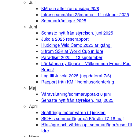
Juli
KM och after-run onsdag 20/8
Intresseanmälan 25manna - 11 oktober 2025
Sommarträningar 2025
Juni
Senaste nytt från styrelsen, juni 2025
Jukola 2025 reserapport
Huddinge Wild Camp 2025 är igång!
3 from SSK at World Cup in Idre
Paradiset 2025 – 13 september
Lär känna ny löpare – Välkommen Ernest Pou
Bruns!
Lag till Jukola 2025 (uppdaterat 7/6)
Rapport från KM i inomhusorientering
Maj
Våravslutning/sommarupptakt 8 juni
Senaste nytt från styrelsen, maj 2025
April
Snättringe möter våren i Tjeckien
StOF:s sommarläger på Kärsön 17-18 maj
Riksläger och världscup: sommarläger/resor till
Idre
Mars