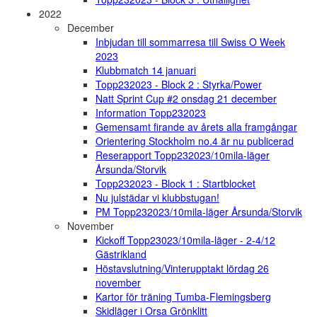
2022
December
Inbjudan till sommarresa till Swiss O Week
2023
Klubbmatch 14 januari
Topp232023 - Block 2 : Styrka/Power
Natt Sprint Cup #2 onsdag 21 december
Information Topp232023
Gemensamt firande av årets alla framgångar
Orientering Stockholm no.4 är nu publicerad
Reserapport Topp232023/10mila-läger
Årsunda/Storvik
Topp232023 - Block 1 : Startblocket
Nu julstädar vi klubbstugan!
PM Topp232023/10mila-läger Årsunda/Storvik
November
Kickoff Topp23023/10mila-läger - 2-4/12
Gästrikland
Höstavslutning/Vinterupptakt lördag 26
november
Kartor för träning Tumba-Flemingsberg
Skidläger i Orsa Grönklitt