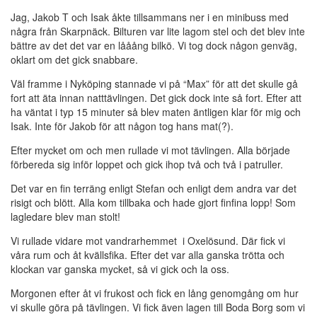
Jag, Jakob T och Isak åkte tillsammans ner i en minibuss med
några från Skarpnäck. Bilturen var lite lagom stel och det blev inte
bättre av det det var en lååång bilkö. Vi tog dock någon genväg,
oklart om det gick snabbare.
Väl framme i Nyköping stannade vi på “Max” för att det skulle gå
fort att äta innan natttävlingen. Det gick dock inte så fort. Efter att
ha väntat i typ 15 minuter så blev maten äntligen klar för mig och
Isak. Inte för Jakob för att någon tog hans mat(?).
Efter mycket om och men rullade vi mot tävlingen. Alla började
förbereda sig inför loppet och gick ihop två och två i patruller.
Det var en fin terräng enligt Stefan och enligt dem andra var det
risigt och blött. Alla kom tillbaka och hade gjort finfina lopp! Som
lagledare blev man stolt!
Vi rullade vidare mot vandrarhemmet i Oxelösund. Där fick vi
våra rum och åt kvällsfika. Efter det var alla ganska trötta och
klockan var ganska mycket, så vi gick och la oss.
Morgonen efter åt vi frukost och fick en lång genomgång om hur
vi skulle göra på tävlingen. Vi fick även lagen till Boda Borg som vi