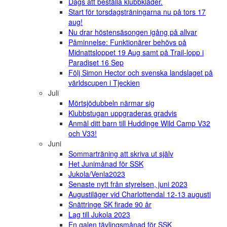
Dags att beställa klubbkläder.
Start för torsdagsträningarna nu på tors 17
aug!
Nu drar höstensäsongen igång på allvar
Påminnelse: Funktionärer behövs på
Midnattsloppet 19 Aug samt på Trail-lopp i
Paradiset 16 Sep
Följ Simon Hector och svenska landslaget på
världscupen i Tjeckien
Juli
Mörtsjödubbeln närmar sig
Klubbstugan uppgraderas gradvis
Anmäl ditt barn till Huddinge Wild Camp V32
och V33!
Juni
Sommarträning att skriva ut själv
Het Junimånad för SSK
Jukola/Venla2023
Senaste nytt från styrelsen, juni 2023
Augustiläger vid Charlottendal 12-13 augusti
Snättringe SK firade 90 år
Lag till Jukola 2023
En galen tävlingsmånad för SSK