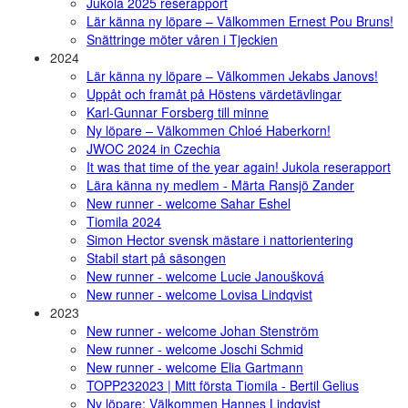
Jukola 2025 reserapport
Lär känna ny löpare – Välkommen Ernest Pou Bruns!
Snättringe möter våren i Tjeckien
2024
Lär känna ny löpare – Välkommen Jekabs Janovs!
Uppåt och framåt på Höstens värdetävlingar
Karl-Gunnar Forsberg till minne
Ny löpare – Välkommen Chloé Haberkorn!
JWOC 2024 in Czechia
It was that time of the year again! Jukola reserapport
Lära känna ny medlem - Märta Ransjö Zander
New runner - welcome Sahar Eshel
Tiomila 2024
Simon Hector svensk mästare i nattorientering
Stabil start på säsongen
New runner - welcome Lucie Janoušková
New runner - welcome Lovisa Lindqvist
2023
New runner - welcome Johan Stenström
New runner - welcome Joschi Schmid
New runner - welcome Elia Gartmann
TOPP232023 | Mitt första Tiomila - Bertil Gelius
Ny löpare: Välkommen Hannes Lindqvist