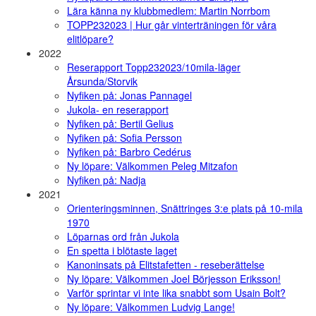
Lära känna ny klubbmedlem: Martin Norrbom
TOPP232023 | Hur går vinterträningen för våra
elitlöpare?
2022
Reserapport Topp232023/10mila-läger
Årsunda/Storvik
Nyfiken på: Jonas Pannagel
Jukola- en reserapport
Nyfiken på: Bertil Gelius
Nyfiken på: Sofia Persson
Nyfiken på: Barbro Cedérus
Ny löpare: Välkommen Peleg Mitzafon
Nyfiken på: Nadja
2021
Orienteringsminnen, Snättringes 3:e plats på 10-mila
1970
Löparnas ord från Jukola
En spetta i blötaste laget
Kanoninsats på Elitstafetten - reseberättelse
Ny löpare: Välkommen Joel Börjesson Eriksson!
Varför sprintar vi inte lika snabbt som Usain Bolt?
Ny löpare: Välkommen Ludvig Lange!