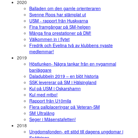
2020
Balladen om den gamle orienteraren
Svenne Roos har stämplat ut
USM - rapport från Huskvarna
Fina framgångar på SM-helgen
Många fina prestationer på DM!
Välkommen in i flytet
Fredrik och Evelina två av klubbens nyaste
medlemmar!
2019
Höstlunken- Några tankar från en nygammal
banläggare
Daladubbeln 2019 – en blöt historia
SSK levererar på SM i Hälsingland
Kul på USM i Oskarshamn
Kul med mtbo!
Rapport från U10mila
Flera pallplaceringar på Veteran-SM
SM Ultralång
Seger i Måsenstafetten!
2018
Ungdomsfonden- ett stöd till dagens ungdomar i
Snättringe