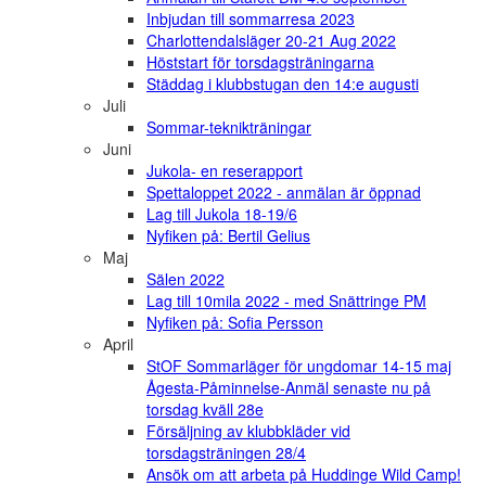
Inbjudan till sommarresa 2023
Charlottendalsläger 20-21 Aug 2022
Höststart för torsdagsträningarna
Städdag i klubbstugan den 14:e augusti
Juli
Sommar-teknikträningar
Juni
Jukola- en reserapport
Spettaloppet 2022 - anmälan är öppnad
Lag till Jukola 18-19/6
Nyfiken på: Bertil Gelius
Maj
Sälen 2022
Lag till 10mila 2022 - med Snättringe PM
Nyfiken på: Sofia Persson
April
StOF Sommarläger för ungdomar 14-15 maj
Ågesta-Påminnelse-Anmäl senaste nu på
torsdag kväll 28e
Försäljning av klubbkläder vid
torsdagsträningen 28/4
Ansök om att arbeta på Huddinge Wild Camp!