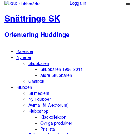
Logga in
Snättringe SK
Orientering Huddinge
Kalender
Nyheter
Skubbaren
Skubbaren 1996-2011
Äldre Skubbaren
Gästbok
Klubben
Bli medlem
Ny i klubben
Avima (fd Webforum)
Klubbshop
Klädkollektion
Övriga produkter
Prislista