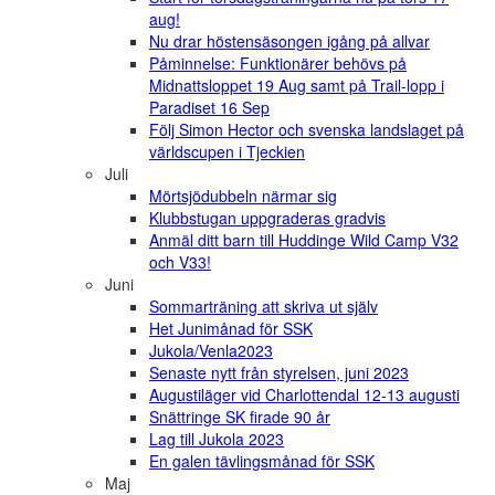
aug!
Nu drar höstensäsongen igång på allvar
Påminnelse: Funktionärer behövs på
Midnattsloppet 19 Aug samt på Trail-lopp i
Paradiset 16 Sep
Följ Simon Hector och svenska landslaget på
världscupen i Tjeckien
Juli
Mörtsjödubbeln närmar sig
Klubbstugan uppgraderas gradvis
Anmäl ditt barn till Huddinge Wild Camp V32
och V33!
Juni
Sommarträning att skriva ut själv
Het Junimånad för SSK
Jukola/Venla2023
Senaste nytt från styrelsen, juni 2023
Augustiläger vid Charlottendal 12-13 augusti
Snättringe SK firade 90 år
Lag till Jukola 2023
En galen tävlingsmånad för SSK
Maj