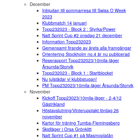
December
Inbjudan till sommarresa till Swiss O Week
2023
Klubbmatch 14 januari
Topp232023 - Block 2 : Styrka/Power
Natt Sprint Cup #2 onsdag 21 december
Information Topp232023
Gemensamt firande av årets alla framgångar
Orientering Stockholm no.4 är nu publicerad
Reserapport Topp232023/10mila-läger
Årsunda/Storvik
Topp232023 - Block 1 : Startblocket
Nu julstädar vi klubbstugan!
PM Topp232023/10mila-läger Årsunda/Storvik
November
Kickoff Topp23023/10mila-läger - 2-4/12
Gästrikland
Höstavslutning/Vinterupptakt lördag 26
november
Kartor för träning Tumba-Flemingsberg
Skidläger i Orsa Grönklitt
Natt Sprint Cup #1 på Masmoplatån