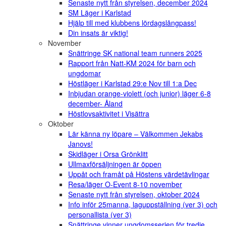
Senaste nytt från styrelsen, december 2024
SM Läger i Karlstad
Hjälp till med klubbens lördagslångpass!
Din insats är viktig!
November
Snättringe SK national team runners 2025
Rapport från Natt-KM 2024 för barn och
ungdomar
Höstläger i Karlstad 29:e Nov till 1:a Dec
Inbjudan orange-violett (och junior) läger 6-8
december- Åland
Höstlovsaktivitet i Visättra
Oktober
Lär känna ny löpare – Välkommen Jekabs
Janovs!
Skidläger i Orsa Grönklitt
Ullmaxförsäljningen är öppen
Uppåt och framåt på Höstens värdetävlingar
Resa/läger O-Event 8-10 november
Senaste nytt från styrelsen, oktober 2024
Info inför 25manna, laguppställning (ver 3) och
personallista (ver 3)
Snättringe vinner ungdomsserien för tredje