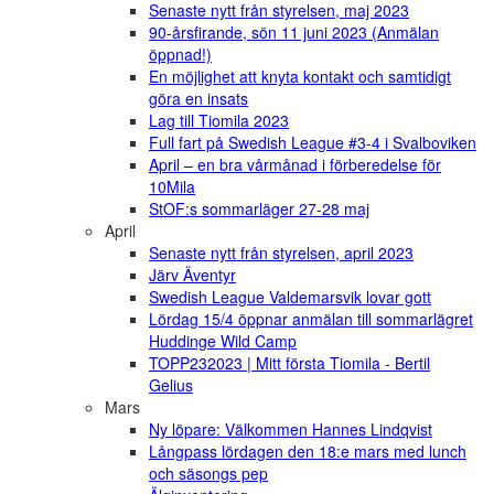
Senaste nytt från styrelsen, maj 2023
90-årsfirande, sön 11 juni 2023 (Anmälan
öppnad!)
En möjlighet att knyta kontakt och samtidigt
göra en insats
Lag till Tiomila 2023
Full fart på Swedish League #3-4 i Svalboviken
April – en bra vårmånad i förberedelse för
10Mila
StOF:s sommarläger 27-28 maj
April
Senaste nytt från styrelsen, april 2023
Järv Äventyr
Swedish League Valdemarsvik lovar gott
Lördag 15/4 öppnar anmälan till sommarlägret
Huddinge Wild Camp
TOPP232023 | Mitt första Tiomila - Bertil
Gelius
Mars
Ny löpare: Välkommen Hannes Lindqvist
Långpass lördagen den 18:e mars med lunch
och säsongs pep