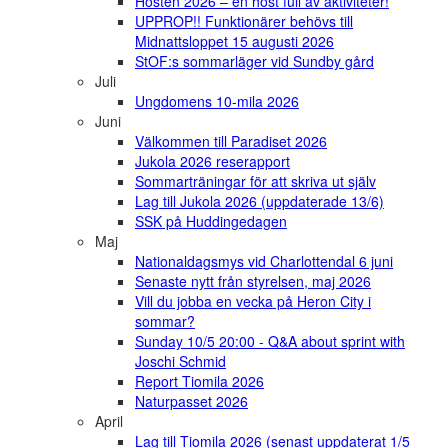
Hösten 2026 – en höst full av aktiviteter!
UPPROP!! Funktionärer behövs till
Midnattsloppet 15 augusti 2026
StOF:s sommarläger vid Sundby gård
Juli
Ungdomens 10-mila 2026
Juni
Välkommen till Paradiset 2026
Jukola 2026 reserapport
Sommarträningar för att skriva ut själv
Lag till Jukola 2026 (uppdaterade 13/6)
SSK på Huddingedagen
Maj
Nationaldagsmys vid Charlottendal 6 juni
Senaste nytt från styrelsen, maj 2026
Vill du jobba en vecka på Heron City i
sommar?
Sunday 10/5 20:00 - Q&A about sprint with
Joschi Schmid
Report Tiomila 2026
Naturpasset 2026
April
Lag till Tiomila 2026 (senast uppdaterat 1/5