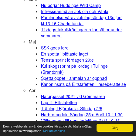
Nu börjar Huddinge Wild Camp
Intresseanmälan Jok-ola och Vänla
Påminnelse-våravslutning söndag 13e juni
kl.13-16 Charlottendal
Tisdags-teknikträningarna fortsätter under
sommaren
Maj
SSK goes Idre
En spetta i blötaste laget
Tensta sprint lördagen 29:e
Kul skogssprint på lördag i Tullinge
(Brantbrink)
Spettaloppet - anmälan är öppnad
Kanoninsats på Elitstafetten - reseberättelse
April
Naturpasset 2021 vid Gömmaren
Lag till Elitstafetten
Träning i Björnkulla, Söndag 2/5
Harbromedeln Söndag 25:e April 10-11:30
Välkommen till uppstartsläger 24/4 10-16
Ny löpare: Välkommen Joel Börjesson
Denna webbplats använder cookies för att ge dig bästa möjliga
Okej
upplevelse av webbplatsen.
Mer om cookies
Eriksson!