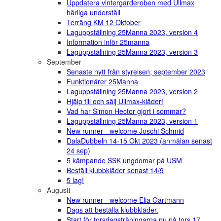
Uppdatera vintergarderoben med Ullmax
härliga underställ
Terräng KM 12 Oktober
Laguppställning 25Manna 2023, version 4
Information inför 25manna
Laguppställning 25Manna 2023, version 3
September
Senaste nytt från styrelsen, september 2023
Funktionärer 25Manna
Laguppställning 25Manna 2023, version 2
Hjälp till och sälj Ullmax-kläder!
Vad har Simon Hector gjort i sommar?
Laguppställning 25Manna 2023, version 1
New runner - welcome Joschi Schmid
DalaDubbeln 14-15 Okt 2023 (anmälan senast
24 sep)
5 kämpande SSK ungdomar på USM
Beställ klubbkläder senast 14/9
5 lag!
Augusti
New runner - welcome Elia Gartmann
Dags att beställa klubbkläder.
Start för torsdagsträningarna nu på tors 17