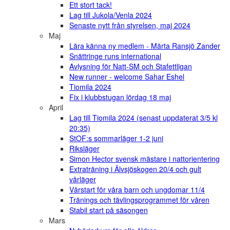
Ett stort tack!
Lag till Jukola/Venla 2024
Senaste nytt från styrelsen, maj 2024
Maj
Lära känna ny medlem - Märta Ransjö Zander
Snättringe runs international
Avlysning för Natt-SM och Stafettligan
New runner - welcome Sahar Eshel
Tiomila 2024
Fix i klubbstugan lördag 18 maj
April
Lag till Tiomila 2024 (senast uppdaterat 3/5 kl
20:35)
StOF:s sommarläger 1-2 juni
Riksläger
Simon Hector svensk mästare i nattorientering
Extraträning i Älvsjöskogen 20/4 och gult
vårläger
Vårstart för våra barn och ungdomar 11/4
Tränings och tävlingsprogrammet för våren
Stabil start på säsongen
Mars