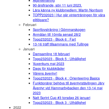
Älginventering
90-årsfirande, sön 11 juni 2023.
Lära känna ny klubbmedlem: Martin Norrbom
TOPP232023 | Hur går vinterträningen för våra
elitlöpare?
Februari
Sportlovsträning i Gömmarskogen
Anmälan till 10mila senast 28/2
Topp232023 - Block 6 : Fart
13-16 träff tillsammans med Tullinge
Januari
Damsamling 18 februari
Topp232023 - Block 5 : Uthållighet
Vuxenkurs maj 2023
Dags för klubbkläder
Vårens äventyr!
Topp232023 - Block 4 : Orienteering Basics
Funktionärer behövs till äventyrstävlingen Järv
Äventyr vid Hammarbybacken den 13-14 maj
2023
Natt Sprint Cup #3 torsdag 26 januari
Topp232023 - Block 3 : Uthållighet
2022