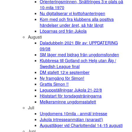
Orienteringsminnen, Snättringes 3:e plats på
10-mila 1970
Nu digitaliserar vi kvittohanteringen
Kom med och fira klubbens alla positiva
händelser under året, så här långt
Löparnas ord från Jukola
Augusti
Daladubbeln 2021 Blir av: UPPDATERING
09/08
SM läger med bidrag från ungdomsfonden
Klubbresa till Gotland och Helg utan Älg /
Swedish League final
DM stafett 12:e september
Ny framgång för Simon!
Grattis Simon !!
Laguppställningar Jukola 21-22/8
Höststart för torsdagsträningarna
Melkersminne ungdomsstafett
Juli
Ungdomens 10mila - anmäl intresse
Jukola intresseanmälan (snarast!)
Augustiläger vid Charlottendal 14-15 augusti
Juni