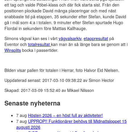
ett tag och valde Pöbel-klass och där fick starta sist. Från den
positionen plockade David många placeringar och med näst
snabbaste tid på etappen, 35 sekunder efter Stefan, kunde David
gå i mål som 4:a i totalen. 9 minuter efter Stefan spurtade Hugo
Flordal in sekundern före Mattias Kallhauge.
Simons vägval kan ses i vårt
vägvalsarkiv
,
etappresultat
på
Eventor och
totalresultat
kan man än så länge bara se genom att i
Winsplits
bocka i passertider.
Bilden visar pallen för totalen i Herrar, foto Halvor Eid Nielsen.
Uppdaterad senast: 2017-03-10 09:38:22 av Simon Hector
Skapad: 2017-03-09 15:52:40 av Mikael Nilsson
Senaste nyheterna
7 aug
Hösten 2026 – en höst full av aktiviteter!
7 aug
UPPROP!! Funktionärer behövs till Midnattsloppet 15
augusti 2026