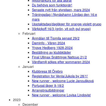
Nybörjarkurs för alla åldrar
Du behövs som funktionär!
Senaste nytt från styrelsen, mars 2024
Träningsdag i Nynäshamn Lördag den 16:e
mars
Upptaktsdag/dagläger för orange-violett grupp
Vårkickoff 16/3 (grön, vit och gul grupp)
Februari
Anmälan till Tiomila senast 29/2
Daminfo - Våren 2024
Yngve Hedberg 1928-2024
Beställning av klubbkläder
Final Ullmax Snättringe Nattcup 21/2
Värdfamilj sökes efter sommaren 2024
Januari
Klubbresa till Örebro
Registration for Venla/Jukola by 28/1!
New runner - welcome Lucie Janoušková
Portugal-läger 9-18/2
Arrangörsutbildningar
New runner - welcome Lovisa Lindqvist
2023
December