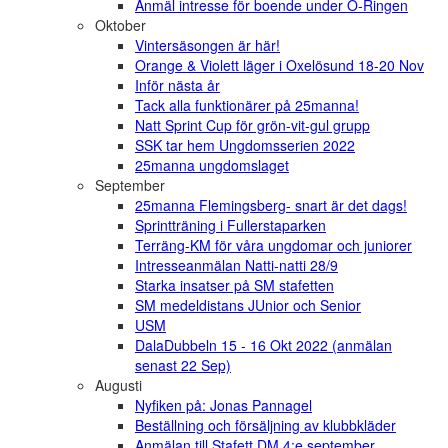
Anmäl intresse för boende under O-Ringen
Oktober
Vintersäsongen är här!
Orange & Violett läger i Oxelösund 18-20 Nov
Inför nästa år
Tack alla funktionärer på 25manna!
Natt Sprint Cup för grön-vit-gul grupp
SSK tar hem Ungdomsserien 2022
25manna ungdomslaget
September
25manna Flemingsberg- snart är det dags!
Sprintträning i Fullerstaparken
Terräng-KM för våra ungdomar och juniorer
Intresseanmälan Natti-natti 28/9
Starka insatser på SM stafetten
SM medeldistans JUnior och Senior
USM
DalaDubbeln 15 - 16 Okt 2022 (anmälan
senast 22 Sep)
Augusti
Nyfiken på: Jonas Pannagel
Beställning och försäljning av klubbkläder
Anmälan till Stafett DM 4:e september