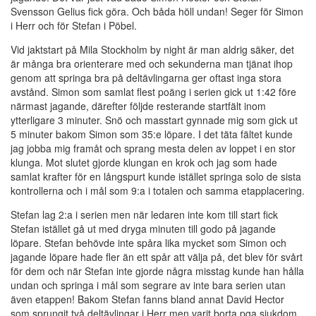
Svensson Gelius fick göra. Och båda höll undan! Seger för Simon
i Herr och för Stefan i Pöbel.
Vid jaktstart på Mila Stockholm by night är man aldrig säker, det
är många bra orienterare med och sekunderna man tjänat ihop
genom att springa bra på deltävlingarna ger oftast inga stora
avstånd. Simon som samlat flest poäng i serien gick ut 1:42 före
närmast jagande, därefter följde resterande startfält inom
ytterligare 3 minuter. Snö och masstart gynnade mig som gick ut
5 minuter bakom Simon som 35:e löpare. I det täta fältet kunde
jag jobba mig framåt och sprang mesta delen av loppet i en stor
klunga. Mot slutet gjorde klungan en krok och jag som hade
samlat krafter för en långspurt kunde istället springa solo de sista
kontrollerna och i mål som 9:a i totalen och samma etapplacering.
Stefan lag 2:a i serien men när ledaren inte kom till start fick
Stefan istället gå ut med dryga minuten till godo på jagande
löpare. Stefan behövde inte spåra lika mycket som Simon och
jagande löpare hade fler än ett spår att välja på, det blev för svårt
för dem och när Stefan inte gjorde några misstag kunde han hålla
undan och springa i mål som segrare av inte bara serien utan
även etappen! Bakom Stefan fanns bland annat David Hector
som sprungit två deltävlingar i Herr men varit borta pga sjukdom