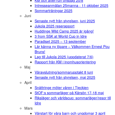
KM och after-run onsdag 20/8
Intresseanmälan 25manna - 11 oktober 2025
Sommarträningar 2025
Juni
Senaste nytt från styrelsen, juni 2025
Jukola 2025 reserapport
Huddinge Wild Camp 2025 är igång!
3 from SSK at World Cup in Idre
Paradiset 2025 – 13 september
Lär känna ny löpare – Välkommen Ernest Pou
Bruns!
Lag till Jukola 2025 (uppdaterat 7/6)
Rapport från KM i inomhusorientering
Maj
Våravslutning/sommarupptakt 8 juni
Senaste nytt från styrelsen, maj 2025
April
Snättringe möter våren i Tjeckien
StOF:s sommarläger på Kärsön 17-18 maj
Riksläger och världscup: sommarläger/resor till
Idre
Mars
Vårstart för våra barn och ungdomar 3 april