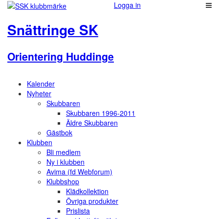
Logga in
Snättringe SK
Orientering Huddinge
Kalender
Nyheter
Skubbaren
Skubbaren 1996-2011
Äldre Skubbaren
Gästbok
Klubben
Bli medlem
Ny i klubben
Avima (fd Webforum)
Klubbshop
Klädkollektion
Övriga produkter
Prislista