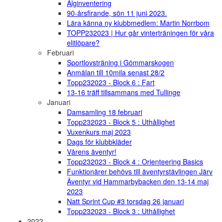
Älginventering
90-årsfirande, sön 11 juni 2023.
Lära känna ny klubbmedlem: Martin Norrbom
TOPP232023 | Hur går vinterträningen för våra
elitlöpare?
Februari
Sportlovsträning i Gömmarskogen
Anmälan till 10mila senast 28/2
Topp232023 - Block 6 : Fart
13-16 träff tillsammans med Tullinge
Januari
Damsamling 18 februari
Topp232023 - Block 5 : Uthållighet
Vuxenkurs maj 2023
Dags för klubbkläder
Vårens äventyr!
Topp232023 - Block 4 : Orienteering Basics
Funktionärer behövs till äventyrstävlingen Järv
Äventyr vid Hammarbybacken den 13-14 maj
2023
Natt Sprint Cup #3 torsdag 26 januari
Topp232023 - Block 3 : Uthållighet
2022