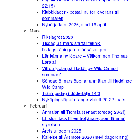
22:15)
Klubbkläder - beställ nu för leverans till
sommaren
Nybörjarkurs 2026, start 16 april
Mars
Rikslägret 2026
Tisdag 31 mars startar teknik-
tisdagsträningarna för säsongen!
Lär känna ny löpare – Välkommen Thomas
Laraia!
Vill du jobba på Huddinge Wild Camp i
sommar?
Söndag 8 mars öppnar anmälan till Huddinge
Wild Camp
Träningsdag i Södertälje 14/3
Nyköpingsläger orange-violett 20-22 mars
Februari
Anmälan till Tiomila (senast torsdag 26/2!)
Ett stort tack till en trotjänare, som lämnar
styrelsen
Årets ungdom 2025
Kallelse till Årsmöte 2026 (med dagordning)