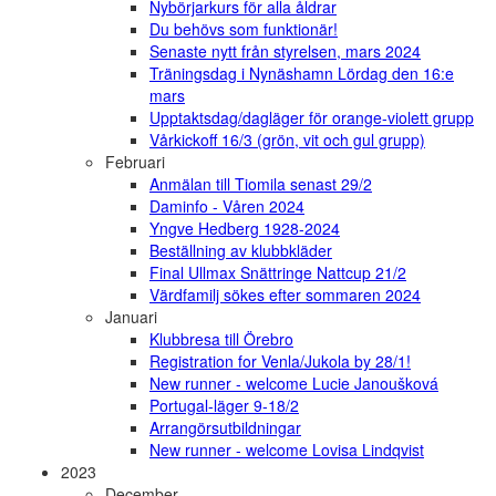
Nybörjarkurs för alla åldrar
Du behövs som funktionär!
Senaste nytt från styrelsen, mars 2024
Träningsdag i Nynäshamn Lördag den 16:e
mars
Upptaktsdag/dagläger för orange-violett grupp
Vårkickoff 16/3 (grön, vit och gul grupp)
Februari
Anmälan till Tiomila senast 29/2
Daminfo - Våren 2024
Yngve Hedberg 1928-2024
Beställning av klubbkläder
Final Ullmax Snättringe Nattcup 21/2
Värdfamilj sökes efter sommaren 2024
Januari
Klubbresa till Örebro
Registration for Venla/Jukola by 28/1!
New runner - welcome Lucie Janoušková
Portugal-läger 9-18/2
Arrangörsutbildningar
New runner - welcome Lovisa Lindqvist
2023
December