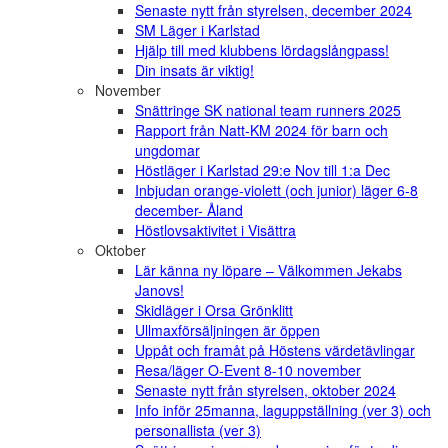
Senaste nytt från styrelsen, december 2024
SM Läger i Karlstad
Hjälp till med klubbens lördagslångpass!
Din insats är viktig!
November
Snättringe SK national team runners 2025
Rapport från Natt-KM 2024 för barn och
ungdomar
Höstläger i Karlstad 29:e Nov till 1:a Dec
Inbjudan orange-violett (och junior) läger 6-8
december- Åland
Höstlovsaktivitet i Visättra
Oktober
Lär känna ny löpare – Välkommen Jekabs
Janovs!
Skidläger i Orsa Grönklitt
Ullmaxförsäljningen är öppen
Uppåt och framåt på Höstens värdetävlingar
Resa/läger O-Event 8-10 november
Senaste nytt från styrelsen, oktober 2024
Info inför 25manna, laguppställning (ver 3) och
personallista (ver 3)