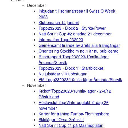
December
Inbjudan till sommarresa till Swiss O Week
2023
Klubbmatch 14 januari
Topp232023 - Block 2 : Styrka/Power
Natt Sprint Cup #2 onsdag 21 december
Information Topp232023
Gemensamt firande av årets alla framgångar
Orientering Stockholm no.4 är nu publicerad
Reserapport Topp232023/10mila-läger
Årsunda/Storvik
Topp232023 - Block 1 : Startblocket
Nu julstädar vi klubbstugan!
PM Topp232023/10mila-läger Årsunda/Storvik
November
Kickoff Topp23023/10mila-läger - 2-4/12
Gästrikland
Höstavslutning/Vinterupptakt lördag 26
november
Kartor för träning Tumba-Flemingsberg
Skidläger i Orsa Grönklitt
Natt Sprint Cup #1 på Masmoplatån