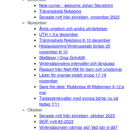
New runner - welcome Johan Stenström
Träningshelg Nyköping
Senaste nytt från styrelsen, november 2023
November
Årets ungdom och andra utmärkelser
UTH 1-3:e december
Träningshelg Nyköping 8-10 december
Höstavslutning/Vinterupptakt lördag 25
november kl 10
Skidläger i Orsa Grönklitt
Vintersäsongens intervaller och långpass
Rapport från Natt-KM för barn och ungdomar
Läger för orange-violett grupp 17-19
november
Save the date: Klubbresa till Kilsbergen 9-12:e
maj
Tisdagsintervaller med gympa börjar nu på
tisdag 7/11
Oktober
Senaste nytt från styrelsen, oktober 2023
StOF-nytt #3-2023
Vintersäsongen närmar sig! Vad gör vi då?