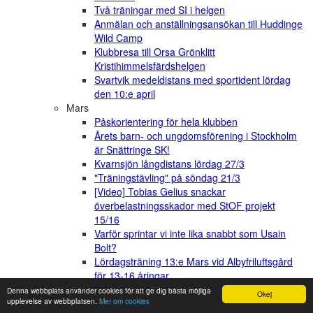
Två träningar med SI i helgen
Anmälan och anställningsansökan till Huddinge
Wild Camp
Klubbresa till Orsa Grönklitt
Kristihimmelsfärdshelgen
Svartvik medeldistans med sportident lördag
den 10:e april
Mars
Påskorientering för hela klubben
Årets barn- och ungdomsförening i Stockholm
är Snättringe SK!
Kvarnsjön långdistans lördag 27/3
"Träningstävling" på söndag 21/3
[Video] Tobias Gelius snackar
överbelastningsskador med StOF projekt
15/16
Varför sprintar vi inte lika snabbt som Usain
Bolt?
Lördagsträning 13:e Mars vid Albyfriluftsgård
för 13-16 åringar
Möjlighet att träna även för Vuxenmotion
Denna webbplats använder cookies för att ge dig bästa möjliga
Okej
upplevelse av webbplatsen.
Mer om cookies
Februari