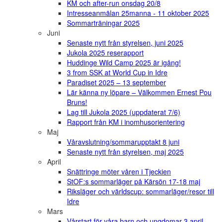
KM och after-run onsdag 20/8
Intresseanmälan 25manna - 11 oktober 2025
Sommarträningar 2025
Juni
Senaste nytt från styrelsen, juni 2025
Jukola 2025 reserapport
Huddinge Wild Camp 2025 är igång!
3 from SSK at World Cup in Idre
Paradiset 2025 – 13 september
Lär känna ny löpare – Välkommen Ernest Pou
Bruns!
Lag till Jukola 2025 (uppdaterat 7/6)
Rapport från KM i inomhusorientering
Maj
Våravslutning/sommarupptakt 8 juni
Senaste nytt från styrelsen, maj 2025
April
Snättringe möter våren i Tjeckien
StOF:s sommarläger på Kärsön 17-18 maj
Riksläger och världscup: sommarläger/resor till
Idre
Mars
Vårstart för våra barn och ungdomar 3 april