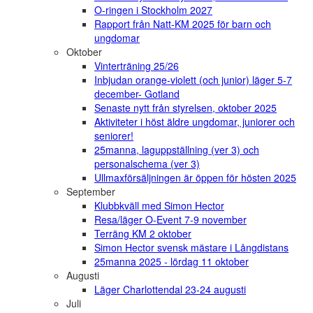
O-ringen i Stockholm 2027
Rapport från Natt-KM 2025 för barn och
ungdomar
Oktober
Vinterträning 25/26
Inbjudan orange-violett (och junior) läger 5-7
december- Gotland
Senaste nytt från styrelsen, oktober 2025
Aktiviteter i höst äldre ungdomar, juniorer och
seniorer!
25manna, laguppställning (ver 3) och
personalschema (ver 3)
Ullmaxförsäljningen är öppen för hösten 2025
September
Klubbkväll med Simon Hector
Resa/läger O-Event 7-9 november
Terräng KM 2 oktober
Simon Hector svensk mästare i Långdistans
25manna 2025 - lördag 11 oktober
Augusti
Läger Charlottendal 23-24 augusti
Juli