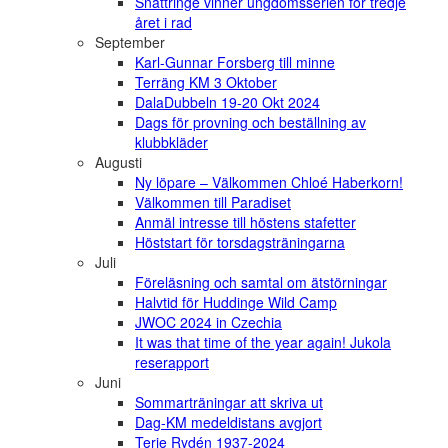
Snättringe vinner ungdomsserien för tredje
året i rad
September
Karl-Gunnar Forsberg till minne
Terräng KM 3 Oktober
DalaDubbeln 19-20 Okt 2024
Dags för provning och beställning av
klubbkläder
Augusti
Ny löpare – Välkommen Chloé Haberkorn!
Välkommen till Paradiset
Anmäl intresse till höstens stafetter
Höststart för torsdagsträningarna
Juli
Föreläsning och samtal om ätstörningar
Halvtid för Huddinge Wild Camp
JWOC 2024 in Czechia
It was that time of the year again! Jukola
reserapport
Juni
Sommarträningar att skriva ut
Dag-KM medeldistans avgjort
Terje Rydén 1937-2024