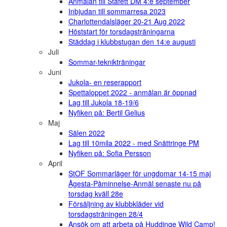
Anmälan till Stafett DM 4:e september
Inbjudan till sommarresa 2023
Charlottendalsläger 20-21 Aug 2022
Höststart för torsdagsträningarna
Städdag i klubbstugan den 14:e augusti
Juli
Sommar-teknikträningar
Juni
Jukola- en reserapport
Spettaloppet 2022 - anmälan är öppnad
Lag till Jukola 18-19/6
Nyfiken på: Bertil Gelius
Maj
Sälen 2022
Lag till 10mila 2022 - med Snättringe PM
Nyfiken på: Sofia Persson
April
StOF Sommarläger för ungdomar 14-15 maj
Ågesta-Påminnelse-Anmäl senaste nu på
torsdag kväll 28e
Försäljning av klubbkläder vid
torsdagsträningen 28/4
Ansök om att arbeta på Huddinge Wild Camp!