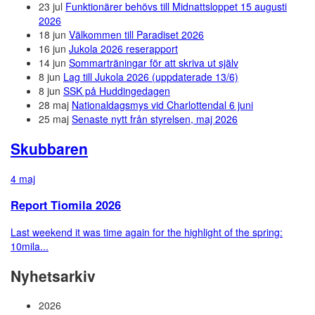
23 jul
Funktionärer behövs till Midnattsloppet 15 augusti
2026
18 jun
Välkommen till Paradiset 2026
16 jun
Jukola 2026 reserapport
14 jun
Sommarträningar för att skriva ut själv
8 jun
Lag till Jukola 2026 (uppdaterade 13/6)
8 jun
SSK på Huddingedagen
28 maj
Nationaldagsmys vid Charlottendal 6 juni
25 maj
Senaste nytt från styrelsen, maj 2026
Skubbaren
4 maj
Report Tiomila 2026
Last weekend it was time again for the highlight of the spring:
10mila...
Nyhetsarkiv
2026