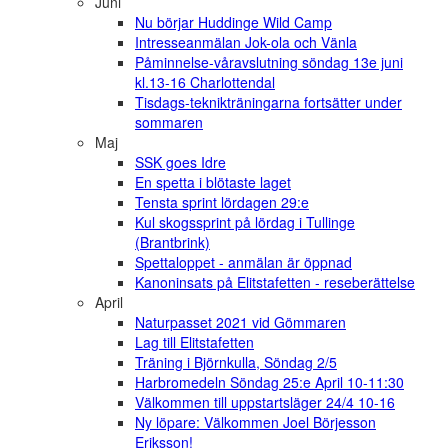
Juni
Nu börjar Huddinge Wild Camp
Intresseanmälan Jok-ola och Vänla
Påminnelse-våravslutning söndag 13e juni
kl.13-16 Charlottendal
Tisdags-teknikträningarna fortsätter under
sommaren
Maj
SSK goes Idre
En spetta i blötaste laget
Tensta sprint lördagen 29:e
Kul skogssprint på lördag i Tullinge
(Brantbrink)
Spettaloppet - anmälan är öppnad
Kanoninsats på Elitstafetten - reseberättelse
April
Naturpasset 2021 vid Gömmaren
Lag till Elitstafetten
Träning i Björnkulla, Söndag 2/5
Harbromedeln Söndag 25:e April 10-11:30
Välkommen till uppstartsläger 24/4 10-16
Ny löpare: Välkommen Joel Börjesson
Eriksson!