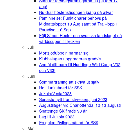
Start för torsdagsträningarna nu på tors 17
aug!
Nu drar höstensäsongen igång på allvar
Påminnelse: Funktionärer behövs på
Midnattsloppet 19 Aug samt på Trail-lopp i
Paradiset 16 Sep
Följ Simon Hector och svenska landslaget på
världscupen i Tjeckien
Juli
Mörtsjödubbeln närmar sig
Klubbstugan uppgraderas gradvis
Anmäl ditt barn till Huddinge Wild Camp V32
och V33!
Juni
Sommarträning att skriva ut själv
Het Junimånad för SSK
Jukola/Venla2023
Senaste nytt från styrelsen, juni 2023
Augustiläger vid Charlottendal 12-13 augusti
Snättringe SK firade 90 år
Lag till Jukola 2023
En galen tävlingsmånad för SSK
Maj