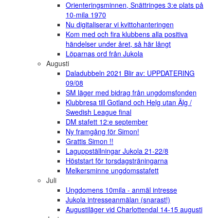
Orienteringsminnen, Snättringes 3:e plats på
10-mila 1970
Nu digitaliserar vi kvittohanteringen
Kom med och fira klubbens alla positiva
händelser under året, så här långt
Löparnas ord från Jukola
Augusti
Daladubbeln 2021 Blir av: UPPDATERING
09/08
SM läger med bidrag från ungdomsfonden
Klubbresa till Gotland och Helg utan Älg /
Swedish League final
DM stafett 12:e september
Ny framgång för Simon!
Grattis Simon !!
Laguppställningar Jukola 21-22/8
Höststart för torsdagsträningarna
Melkersminne ungdomsstafett
Juli
Ungdomens 10mila - anmäl intresse
Jukola intresseanmälan (snarast!)
Augustiläger vid Charlottendal 14-15 augusti