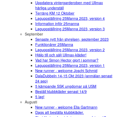
Uppdatera vintergarderoben med Ullmax
härliga underställ
Terräng KM 12 Oktober
Laguppställning 25Manna 2023, version 4
Information inför 25manna
Laguppställning 25Manna 2023, version 3
September
Senaste nytt från styrelsen, september 2023
Funktionärer 25Manna
Laguppställning 25Manna 2023, version 2
Hjälp till och sälj Ullmax-kläder!
Vad har Simon Hector gjort i sommar?
Laguppställning 25Manna 2023, version 1
New runner - welcome Joschi Schmid
DalaDubbeln 14-15 Okt 2023 (anmälan senast
24 sep)
5 kämpande SSK ungdomar på USM
Beställ klubbkläder senast 14/9
5 lag!
Augusti
New runner - welcome Elia Gartmann
Dags att beställa klubbkläder.