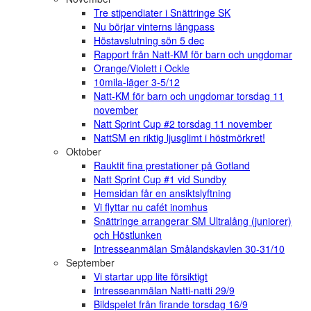
Tre stipendiater i Snättringe SK
Nu börjar vinterns långpass
Höstavslutning sön 5 dec
Rapport från Natt-KM för barn och ungdomar
Orange/Violett i Ockle
10mila-läger 3-5/12
Natt-KM för barn och ungdomar torsdag 11
november
Natt Sprint Cup #2 torsdag 11 november
NattSM en riktig ljusglimt i höstmörkret!
Oktober
Rauktit fina prestationer på Gotland
Natt Sprint Cup #1 vid Sundby
Hemsidan får en ansiktslyftning
Vi flyttar nu cafét inomhus
Snättringe arrangerar SM Ultralång (juniorer)
och Höstlunken
Intresseanmälan Smålandskavlen 30-31/10
September
Vi startar upp lite försiktigt
Intresseanmälan Natti-natti 29/9
Bildspelet från firande torsdag 16/9