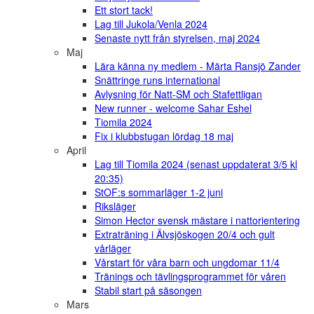
Ett stort tack!
Lag till Jukola/Venla 2024
Senaste nytt från styrelsen, maj 2024
Maj
Lära känna ny medlem - Märta Ransjö Zander
Snättringe runs international
Avlysning för Natt-SM och Stafettligan
New runner - welcome Sahar Eshel
Tiomila 2024
Fix i klubbstugan lördag 18 maj
April
Lag till Tiomila 2024 (senast uppdaterat 3/5 kl
20:35)
StOF:s sommarläger 1-2 juni
Riksläger
Simon Hector svensk mästare i nattorientering
Extraträning i Älvsjöskogen 20/4 och gult
vårläger
Vårstart för våra barn och ungdomar 11/4
Tränings och tävlingsprogrammet för våren
Stabil start på säsongen
Mars