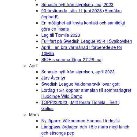
Senaste nytt från styrelsen, maj 2023
90-årsfirande, sön 11 juni 2023 (Anmälan
öppnad!)
En möjlighet att knyta kontakt och samtidigt
göra en insats
Lag till Tiomila 2023
Full fart på Swedish League #3-4 i Svalboviken
April – en bra vårmånad i förberedelse för
10Mila
StOF:s sommarläger 27-28 maj
April
Senaste nytt från styrelsen, april 2023
Järv Äventyr
Swedish League Valdemarsvik lovar gott
Lördag 15/4 öppnar anmälan till sommarlägret
Huddinge Wild Camp
TOPP232023 | Mitt första Tiomila - Bertil
Gelius
Mars
Ny löpare: Välkommen Hannes Lindqvist
Långpass lördagen den 18:e mars med lunch
och säsongs pep