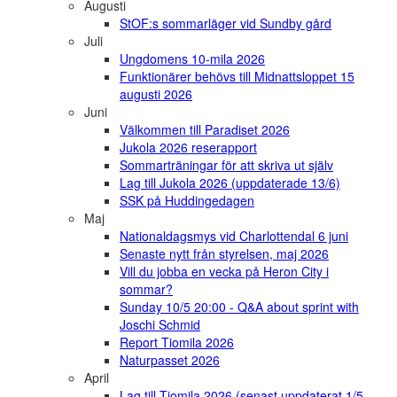
Augusti
StOF:s sommarläger vid Sundby gård
Juli
Ungdomens 10-mila 2026
Funktionärer behövs till Midnattsloppet 15
augusti 2026
Juni
Välkommen till Paradiset 2026
Jukola 2026 reserapport
Sommarträningar för att skriva ut själv
Lag till Jukola 2026 (uppdaterade 13/6)
SSK på Huddingedagen
Maj
Nationaldagsmys vid Charlottendal 6 juni
Senaste nytt från styrelsen, maj 2026
Vill du jobba en vecka på Heron City i
sommar?
Sunday 10/5 20:00 - Q&A about sprint with
Joschi Schmid
Report Tiomila 2026
Naturpasset 2026
April
Lag till Tiomila 2026 (senast uppdaterat 1/5