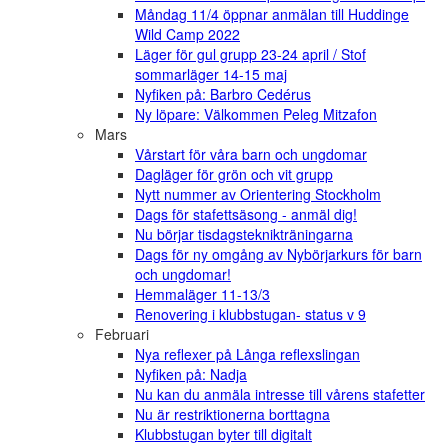
Måndag 11/4 öppnar anmälan till Huddinge
Wild Camp 2022
Läger för gul grupp 23-24 april / Stof
sommarläger 14-15 maj
Nyfiken på: Barbro Cedérus
Ny löpare: Välkommen Peleg Mitzafon
Mars
Vårstart för våra barn och ungdomar
Dagläger för grön och vit grupp
Nytt nummer av Orientering Stockholm
Dags för stafettsäsong - anmäl dig!
Nu börjar tisdagsteknikträningarna
Dags för ny omgång av Nybörjarkurs för barn
och ungdomar!
Hemmaläger 11-13/3
Renovering i klubbstugan- status v 9
Februari
Nya reflexer på Långa reflexslingan
Nyfiken på: Nadja
Nu kan du anmäla intresse till vårens stafetter
Nu är restriktionerna borttagna
Klubbstugan byter till digitalt