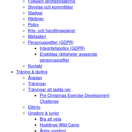
Folksam idrottsförsäkring
Styrelse och kommittéer
Stadgar
Riktlinjer
Policy
Kris- och handlingsplaner
Bildgalleri
Personuppgifter (GDPR)
Integritetspolicy (GDPR)
Enskildas rättigheter avseende
personuppgifter
Kontakt
Träning & tävling
Årsplan
Träningar
Träningar att ladda ner
Pre Christmas Exercise Development
Challenge
Elitinfo
Ungdom & junior
Bra att veta
Huddinge Wild Camp
Årets ungdom