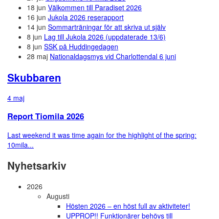
18 jun
Välkommen till Paradiset 2026
16 jun
Jukola 2026 reserapport
14 jun
Sommarträningar för att skriva ut själv
8 jun
Lag till Jukola 2026 (uppdaterade 13/6)
8 jun
SSK på Huddingedagen
28 maj
Nationaldagsmys vid Charlottendal 6 juni
Skubbaren
4 maj
Report Tiomila 2026
Last weekend it was time again for the highlight of the spring:
10mila...
Nyhetsarkiv
2026
Augusti
Hösten 2026 – en höst full av aktiviteter!
UPPROP!! Funktionärer behövs till