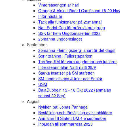
Vintersäsongen är här!
Orange & Violett läger i Oxelösund 18-20 Nov
Inför nästa år
Tack alla funktionärer på 25manna!
Natt Sprint Cup för grön-vit-gul grupp
SSK tar hem Ungdomsserien 2022
25manna ungdomslaget
September
25manna Flemingsberg- snart är det dags!
Sprintträning i Fullerstaparken
Terräng-KM för våra ungdomar och juniorer
Intresseanmälan Natti-natti 28/9
Starka insatser på SM stafetten
SM medeldistans JUnior och Senior
USM
DalaDubbeln 15 - 16 Okt 2022 (anmälan
senast 22 Sep)
Augusti
Nyfiken på: Jonas Pannagel
Beställning och försäljning av klubbkläder
Anmälan till Stafett DM 4:e september
Inbjudan till sommarresa 2023