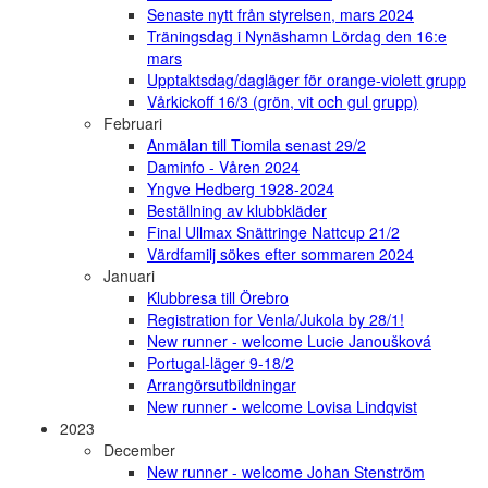
Senaste nytt från styrelsen, mars 2024
Träningsdag i Nynäshamn Lördag den 16:e
mars
Upptaktsdag/dagläger för orange-violett grupp
Vårkickoff 16/3 (grön, vit och gul grupp)
Februari
Anmälan till Tiomila senast 29/2
Daminfo - Våren 2024
Yngve Hedberg 1928-2024
Beställning av klubbkläder
Final Ullmax Snättringe Nattcup 21/2
Värdfamilj sökes efter sommaren 2024
Januari
Klubbresa till Örebro
Registration for Venla/Jukola by 28/1!
New runner - welcome Lucie Janoušková
Portugal-läger 9-18/2
Arrangörsutbildningar
New runner - welcome Lovisa Lindqvist
2023
December
New runner - welcome Johan Stenström