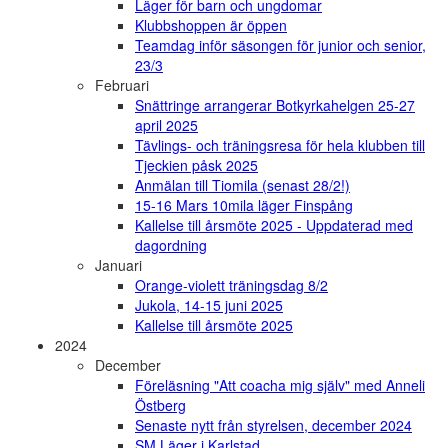
Läger för barn och ungdomar
Klubbshoppen är öppen
Teamdag inför säsongen för junior och senior,
23/3
Februari
Snättringe arrangerar Botkyrkahelgen 25-27
april 2025
Tävlings- och träningsresa för hela klubben till
Tjeckien påsk 2025
Anmälan till Tiomila (senast 28/2!)
15-16 Mars 10mila läger Finspång
Kallelse till årsmöte 2025 - Uppdaterad med
dagordning
Januari
Orange-violett träningsdag 8/2
Jukola, 14-15 juni 2025
Kallelse till årsmöte 2025
2024
December
Föreläsning "Att coacha mig själv" med Anneli
Östberg
Senaste nytt från styrelsen, december 2024
SM Läger i Karlstad