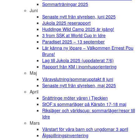
Sommarträningar 2025
Juni
Senaste nytt från styrelsen, juni 2025
Jukola 2025 reserapport
Huddinge Wild Camp 2025 är igång!
3 from SSK at World Cup in Idre
Paradiset 2025 – 13 september
Lär känna ny löpare – Välkommen Ernest Pou
Bruns!
Lag till Jukola 2025 (uppdaterat 7/6)
Rapport från KM i inomhusorientering
Maj
Våravslutning/sommarupptakt 8 juni
Senaste nytt från styrelsen, maj 2025
April
Snättringe möter våren i Tjeckien
StOF:s sommarläger på Kärsön 17-18 maj
Riksläger och världscup: sommarläger/resor till
Idre
Mars
Vårstart för våra barn och ungdomar 3 april
Älgspillningsinventering