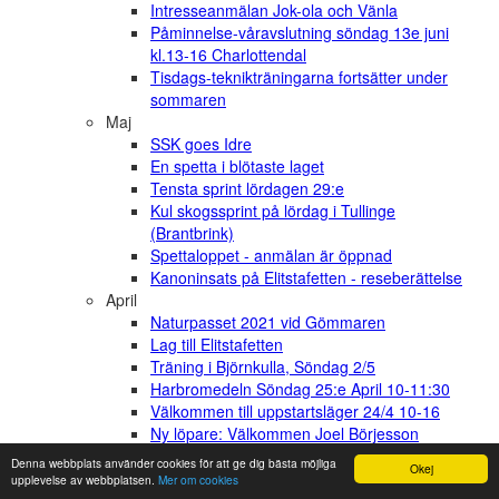
Intresseanmälan Jok-ola och Vänla
Påminnelse-våravslutning söndag 13e juni
kl.13-16 Charlottendal
Tisdags-teknikträningarna fortsätter under
sommaren
Maj
SSK goes Idre
En spetta i blötaste laget
Tensta sprint lördagen 29:e
Kul skogssprint på lördag i Tullinge
(Brantbrink)
Spettaloppet - anmälan är öppnad
Kanoninsats på Elitstafetten - reseberättelse
April
Naturpasset 2021 vid Gömmaren
Lag till Elitstafetten
Träning i Björnkulla, Söndag 2/5
Harbromedeln Söndag 25:e April 10-11:30
Välkommen till uppstartsläger 24/4 10-16
Ny löpare: Välkommen Joel Börjesson
Eriksson!
Denna webbplats använder cookies för att ge dig bästa möjliga
Okej
Två träningar med SI i helgen
upplevelse av webbplatsen.
Mer om cookies