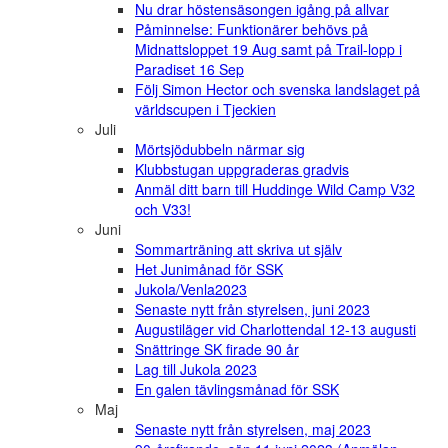
Nu drar höstensäsongen igång på allvar
Påminnelse: Funktionärer behövs på
Midnattsloppet 19 Aug samt på Trail-lopp i
Paradiset 16 Sep
Följ Simon Hector och svenska landslaget på
världscupen i Tjeckien
Juli
Mörtsjödubbeln närmar sig
Klubbstugan uppgraderas gradvis
Anmäl ditt barn till Huddinge Wild Camp V32
och V33!
Juni
Sommarträning att skriva ut själv
Het Junimånad för SSK
Jukola/Venla2023
Senaste nytt från styrelsen, juni 2023
Augustiläger vid Charlottendal 12-13 augusti
Snättringe SK firade 90 år
Lag till Jukola 2023
En galen tävlingsmånad för SSK
Maj
Senaste nytt från styrelsen, maj 2023