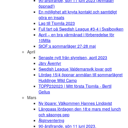
90-årsfirande, sön 11 juni 2023 (Anmälan
öppnad!)
En möjlighet att knyta kontakt och samtidigt
göra en insats
Lag till Tiomila 2023
Full fart på Swedish League #3-4 i Svalboviken
April – en bra vårmånad i förberedelse för
10Mila
StOF:s sommarläger 27-28 maj
April
Senaste nytt från styrelsen, april 2023
Järv Äventyr
Swedish League Valdemarsvik lovar gott
Lördag 15/4 öppnar anmälan till sommarlägret
Huddinge Wild Camp
TOPP232023 | Mitt första Tiomila - Bertil
Gelius
Mars
Ny löpare: Välkommen Hannes Lindqvist
Långpass lördagen den 18:e mars med lunch
och säsongs pep
Älginventering
90-årsfirande, sön 11 juni 2023.