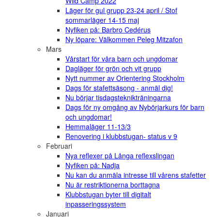
Wild Camp 2022
Läger för gul grupp 23-24 april / Stof
sommarläger 14-15 maj
Nyfiken på: Barbro Cedérus
Ny löpare: Välkommen Peleg Mitzafon
Mars
Vårstart för våra barn och ungdomar
Dagläger för grön och vit grupp
Nytt nummer av Orientering Stockholm
Dags för stafettsäsong - anmäl dig!
Nu börjar tisdagsteknikträningarna
Dags för ny omgång av Nybörjarkurs för barn
och ungdomar!
Hemmaläger 11-13/3
Renovering i klubbstugan- status v 9
Februari
Nya reflexer på Långa reflexslingan
Nyfiken på: Nadja
Nu kan du anmäla intresse till vårens stafetter
Nu är restriktionerna borttagna
Klubbstugan byter till digitalt
inpasseringssystem
Januari