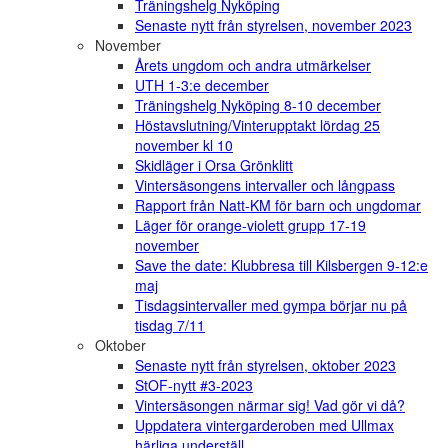
Träningshelg Nyköping
Senaste nytt från styrelsen, november 2023
November
Årets ungdom och andra utmärkelser
UTH 1-3:e december
Träningshelg Nyköping 8-10 december
Höstavslutning/Vinterupptakt lördag 25
november kl 10
Skidläger i Orsa Grönklitt
Vintersäsongens intervaller och långpass
Rapport från Natt-KM för barn och ungdomar
Läger för orange-violett grupp 17-19
november
Save the date: Klubbresa till Kilsbergen 9-12:e
maj
Tisdagsintervaller med gympa börjar nu på
tisdag 7/11
Oktober
Senaste nytt från styrelsen, oktober 2023
StOF-nytt #3-2023
Vintersäsongen närmar sig! Vad gör vi då?
Uppdatera vintergarderoben med Ullmax
härliga underställ