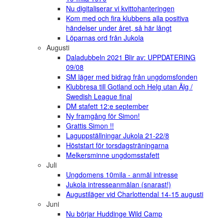
Nu digitaliserar vi kvittohanteringen
Kom med och fira klubbens alla positiva
händelser under året, så här långt
Löparnas ord från Jukola
Augusti
Daladubbeln 2021 Blir av: UPPDATERING
09/08
SM läger med bidrag från ungdomsfonden
Klubbresa till Gotland och Helg utan Älg /
Swedish League final
DM stafett 12:e september
Ny framgång för Simon!
Grattis Simon !!
Laguppställningar Jukola 21-22/8
Höststart för torsdagsträningarna
Melkersminne ungdomsstafett
Juli
Ungdomens 10mila - anmäl intresse
Jukola intresseanmälan (snarast!)
Augustiläger vid Charlottendal 14-15 augusti
Juni
Nu börjar Huddinge Wild Camp