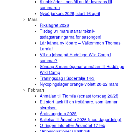
Klubbkläder - beställ nu för leverans till
sommaren
Nybörjarkurs 2026, start 16 april
Mars
Rikslägret 2026
Tisdag 31 mars startar teknik-
tisdagsträningarna för säsongen!
Lär känna ny löpare – Välkommen Thomas
Laraia!
Vill du jobba på Huddinge Wild Camp i
sommar?
Söndag 8 mars öppnar anmälan till Huddinge
Wild Camp
Träningsdag i Södertälje 14/3
Nyköpingsläger orange-violett 20-22 mars
Februari
Anmälan till Tiomila (senast torsdag 26/2!)
Ett stort tack till en trotjänare, som lämnar
styrelsen
Årets ungdom 2025
Kallelse till Årsmöte 2026 (med dagordning)
O-ringen-info efter Årsmötet 17 feb
Ombyggnationer i Källbrink