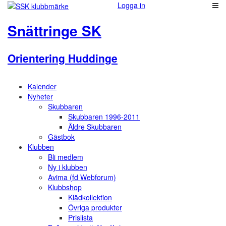
Logga in
Snättringe SK
Orientering Huddinge
Kalender
Nyheter
Skubbaren
Skubbaren 1996-2011
Äldre Skubbaren
Gästbok
Klubben
Bli medlem
Ny i klubben
Avima (fd Webforum)
Klubbshop
Klädkollektion
Övriga produkter
Prislista