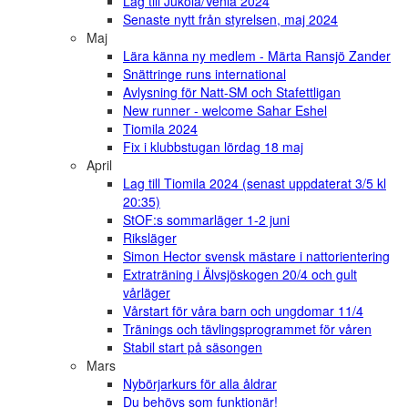
Lag till Jukola/Venla 2024
Senaste nytt från styrelsen, maj 2024
Maj
Lära känna ny medlem - Märta Ransjö Zander
Snättringe runs international
Avlysning för Natt-SM och Stafettligan
New runner - welcome Sahar Eshel
Tiomila 2024
Fix i klubbstugan lördag 18 maj
April
Lag till Tiomila 2024 (senast uppdaterat 3/5 kl
20:35)
StOF:s sommarläger 1-2 juni
Riksläger
Simon Hector svensk mästare i nattorientering
Extraträning i Älvsjöskogen 20/4 och gult
vårläger
Vårstart för våra barn och ungdomar 11/4
Tränings och tävlingsprogrammet för våren
Stabil start på säsongen
Mars
Nybörjarkurs för alla åldrar
Du behövs som funktionär!