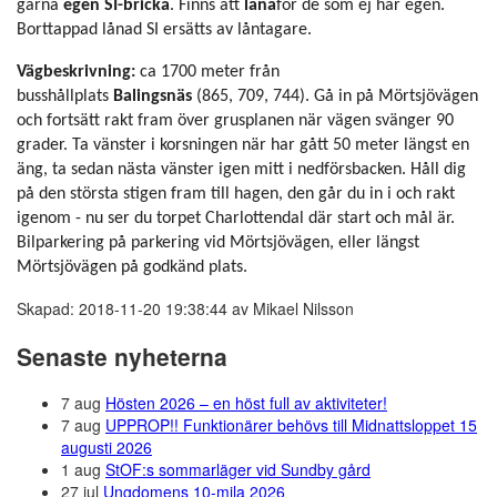
gärna
egen SI-bricka
. Finns att
låna
för de som ej har egen.
Borttappad lånad SI ersätts av låntagare.
Vägbeskrivning:
ca 1700 meter från
busshållplats
Balingsnäs
(865, 709, 744). Gå in på Mörtsjövägen
och fortsätt rakt fram över grusplanen när vägen svänger 90
grader. Ta vänster i korsningen när har gått 50 meter längst en
äng, ta sedan nästa vänster igen mitt i nedförsbacken. Håll dig
på den största stigen fram till hagen, den går du in i och rakt
igenom - nu ser du torpet Charlottendal där start och mål är.
Bilparkering på parkering vid Mörtsjövägen, eller längst
Mörtsjövägen på godkänd plats.
Skapad: 2018-11-20 19:38:44 av Mikael Nilsson
Senaste nyheterna
7 aug
Hösten 2026 – en höst full av aktiviteter!
7 aug
UPPROP!! Funktionärer behövs till Midnattsloppet 15
augusti 2026
1 aug
StOF:s sommarläger vid Sundby gård
27 jul
Ungdomens 10-mila 2026