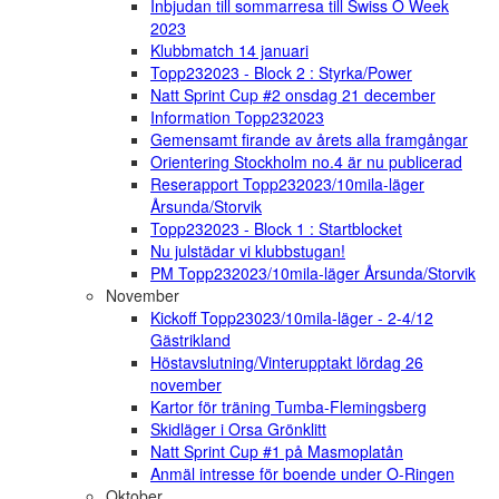
Inbjudan till sommarresa till Swiss O Week
2023
Klubbmatch 14 januari
Topp232023 - Block 2 : Styrka/Power
Natt Sprint Cup #2 onsdag 21 december
Information Topp232023
Gemensamt firande av årets alla framgångar
Orientering Stockholm no.4 är nu publicerad
Reserapport Topp232023/10mila-läger
Årsunda/Storvik
Topp232023 - Block 1 : Startblocket
Nu julstädar vi klubbstugan!
PM Topp232023/10mila-läger Årsunda/Storvik
November
Kickoff Topp23023/10mila-läger - 2-4/12
Gästrikland
Höstavslutning/Vinterupptakt lördag 26
november
Kartor för träning Tumba-Flemingsberg
Skidläger i Orsa Grönklitt
Natt Sprint Cup #1 på Masmoplatån
Anmäl intresse för boende under O-Ringen
Oktober