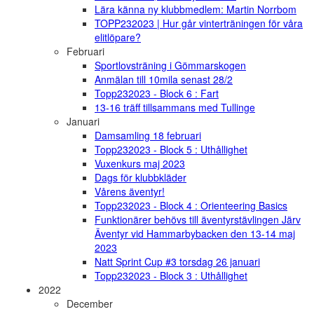
Lära känna ny klubbmedlem: Martin Norrbom
TOPP232023 | Hur går vinterträningen för våra
elitlöpare?
Februari
Sportlovsträning i Gömmarskogen
Anmälan till 10mila senast 28/2
Topp232023 - Block 6 : Fart
13-16 träff tillsammans med Tullinge
Januari
Damsamling 18 februari
Topp232023 - Block 5 : Uthållighet
Vuxenkurs maj 2023
Dags för klubbkläder
Vårens äventyr!
Topp232023 - Block 4 : Orienteering Basics
Funktionärer behövs till äventyrstävlingen Järv
Äventyr vid Hammarbybacken den 13-14 maj
2023
Natt Sprint Cup #3 torsdag 26 januari
Topp232023 - Block 3 : Uthållighet
2022
December