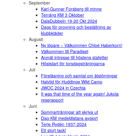
September
Karl-Gunnar Forsberg till minne
Terräng KM 3 Oktober
DalaDubbeln 19-20 Okt 2024
Dags för provning och beställning av
klubbkläder
Augusti
Ny löpare – Välkommen Chloé Haberkorn!
Välkommen till Paradiset
Anmäl intresse till höstens stafetter
Höststart för torsdagsträningarna
Juli
Föreläsning och samtal om ätstörningar
Halvtid för Huddinge Wild Camp
JWOC 2024 in Czechia
It was that time of the year again! Jukola
reserapport
Juni
Sommarträningar att skriva ut
Dag-KM medeldistans avgjort
Terje Rydén 1937-2024
Ett stort tack!