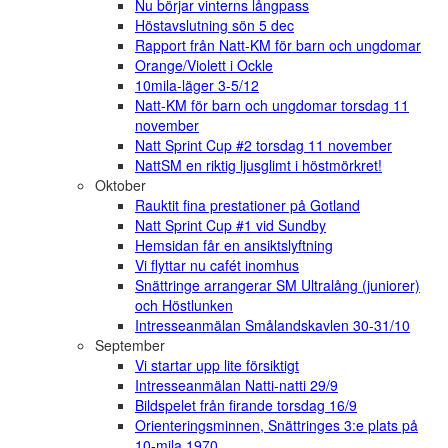
Nu börjar vinterns långpass
Höstavslutning sön 5 dec
Rapport från Natt-KM för barn och ungdomar
Orange/Violett i Ockle
10mila-läger 3-5/12
Natt-KM för barn och ungdomar torsdag 11
november
Natt Sprint Cup #2 torsdag 11 november
NattSM en riktig ljusglimt i höstmörkret!
Oktober
Rauktit fina prestationer på Gotland
Natt Sprint Cup #1 vid Sundby
Hemsidan får en ansiktslyftning
Vi flyttar nu cafét inomhus
Snättringe arrangerar SM Ultralång (juniorer)
och Höstlunken
Intresseanmälan Smålandskavlen 30-31/10
September
Vi startar upp lite försiktigt
Intresseanmälan Natti-natti 29/9
Bildspelet från firande torsdag 16/9
Orienteringsminnen, Snättringes 3:e plats på
10-mila 1970