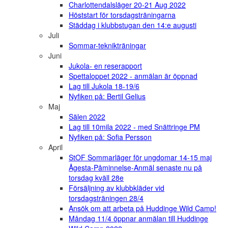
Charlottendalsläger 20-21 Aug 2022
Höststart för torsdagsträningarna
Städdag i klubbstugan den 14:e augusti
Juli
Sommar-teknikträningar
Juni
Jukola- en reserapport
Spettaloppet 2022 - anmälan är öppnad
Lag till Jukola 18-19/6
Nyfiken på: Bertil Gelius
Maj
Sälen 2022
Lag till 10mila 2022 - med Snättringe PM
Nyfiken på: Sofia Persson
April
StOF Sommarläger för ungdomar 14-15 maj
Ågesta-Påminnelse-Anmäl senaste nu på
torsdag kväll 28e
Försäljning av klubbkläder vid
torsdagsträningen 28/4
Ansök om att arbeta på Huddinge Wild Camp!
Måndag 11/4 öppnar anmälan till Huddinge