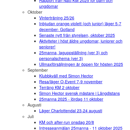
Rapport från Natt-KM 2025 för barn och
ungdomar
Oktober
Vinterträning 25/26
Inbjudan orange-violett (och junior) läger 5-7
december- Gotland
Senaste nytt från styrelsen, oktober 2025
Aktiviteter i höst äldre ungdomar, juniorer och
seniorer!
25manna, laguppställning (ver 3) och
personalschema (ver 3)
Ullmaxförsäljningen är öppen för hösten 2025
September
Klubbkväll med Simon Hector
Resa/läger O-Event 7-9 november
Terräng KM 2 oktober
Simon Hector svensk mästare i Långdistans
25manna 2025 - lördag 11 oktober
Augusti
Läger Charlottendal 23-24 augusti
Juli
KM och after-run onsdag 20/8
Intresseanmälan 25manna - 11 oktober 2025