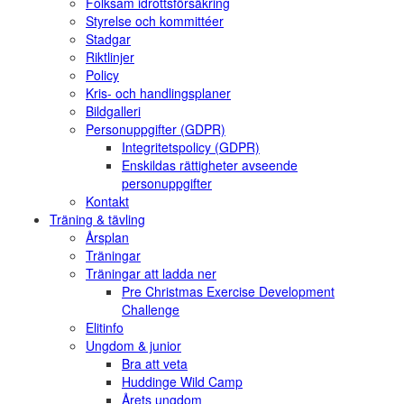
Folksam idrottsförsäkring
Styrelse och kommittéer
Stadgar
Riktlinjer
Policy
Kris- och handlingsplaner
Bildgalleri
Personuppgifter (GDPR)
Integritetspolicy (GDPR)
Enskildas rättigheter avseende
personuppgifter
Kontakt
Träning & tävling
Årsplan
Träningar
Träningar att ladda ner
Pre Christmas Exercise Development
Challenge
Elitinfo
Ungdom & junior
Bra att veta
Huddinge Wild Camp
Årets ungdom