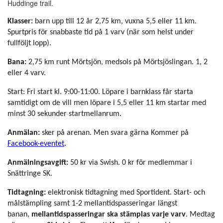
Huddinge trail.
Klasser:
barn upp till 12 år 2,75 km, vuxna 5,5 eller 11 km.
Spurtpris för snabbaste tid på 1 varv (när som helst under
fullföljt lopp).
Bana:
2,75 km runt Mörtsjön, medsols på Mörtsjöslingan. 1, 2
eller 4 varv.
Start: Fri start kl. 9:00-11:00. Löpare i barnklass får starta
samtidigt om de vill men löpare i 5,5 eller 11 km startar med
minst 30 sekunder startmellanrum.
Anmälan:
sker på arenan. Men svara gärna Kommer på
Facebook-eventet
.
Anmälningsavgift:
50 kr via Swish. 0 kr för medlemmar i
Snättringe SK.
Tidtagning:
elektronisk tidtagning med Sportident. Start- och
målstämpling samt 1-2 mellantidspasseringar längst
banan,
mellantidspasseringar ska stämplas varje varv
. Medtag