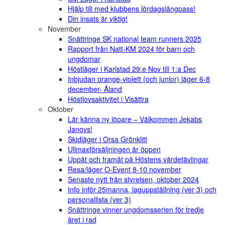
Hjälp till med klubbens lördagslångpass!
Din insats är viktig!
November
Snättringe SK national team runners 2025
Rapport från Natt-KM 2024 för barn och
ungdomar
Höstläger i Karlstad 29:e Nov till 1:a Dec
Inbjudan orange-violett (och junior) läger 6-8
december- Åland
Höstlovsaktivitet i Visättra
Oktober
Lär känna ny löpare – Välkommen Jekabs
Janovs!
Skidläger i Orsa Grönklitt
Ullmaxförsäljningen är öppen
Uppåt och framåt på Höstens värdetävlingar
Resa/läger O-Event 8-10 november
Senaste nytt från styrelsen, oktober 2024
Info inför 25manna, laguppställning (ver 3) och
personallista (ver 3)
Snättringe vinner ungdomsserien för tredje
året i rad