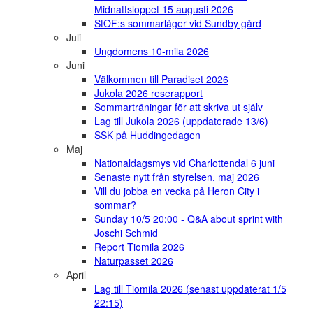
Midnattsloppet 15 augusti 2026
StOF:s sommarläger vid Sundby gård
Juli
Ungdomens 10-mila 2026
Juni
Välkommen till Paradiset 2026
Jukola 2026 reserapport
Sommarträningar för att skriva ut själv
Lag till Jukola 2026 (uppdaterade 13/6)
SSK på Huddingedagen
Maj
Nationaldagsmys vid Charlottendal 6 juni
Senaste nytt från styrelsen, maj 2026
Vill du jobba en vecka på Heron City i
sommar?
Sunday 10/5 20:00 - Q&A about sprint with
Joschi Schmid
Report Tiomila 2026
Naturpasset 2026
April
Lag till Tiomila 2026 (senast uppdaterat 1/5
22:15)