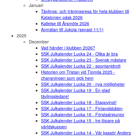
Januari
Tävlings- och träningsresa för hela klubben till
Katalonien påsk 2026
Kallelse till Årsmöte 2026
Anmälan till Jukola (senast 11/1)
2025
December
Vad händer i klubben 2026?
SSK Julkalender Lucka 24 - Olika är bra
SSK Julkalender Lucka 23 - Svensk mästare
SSK Julkalender Lucka 22 - spontanidrott
Historien om Tristan vid Tiomila 2025 -
chansningen som gick hem
SSK Julkalender Lucka 20 - nya möjligheter
SSK Julkalender Lucka 19 - En glad
tävlingsledare!
SSK Julkalender Lucka 18 - Etappvinst!
SSK Julkalender Lucka 17 - Finlandsbåten
SSK Julkalender Lucka 16 - Förstaårsjunior
SSK Julkalender Lucka 15 - tre löpare på
världskuppen
SSK Julkalender Lucka 14 - Vår kassör Anders