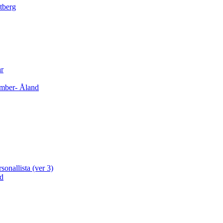
tberg
ar
cember- Åland
sonallista (ver 3)
ad