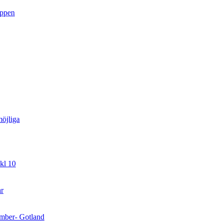
uppen
öjliga
kl 10
ar
cember- Gotland