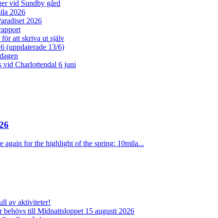
er vid Sundby gård
la 2026
aradiset 2026
rapport
ör att skriva ut själv
26 (uppdaterade 13/6)
dagen
vid Charlottendal 6 juni
26
 again for the highlight of the spring: 10mila...
l av aktiviteter!
behövs till Midnattsloppet 15 augusti 2026