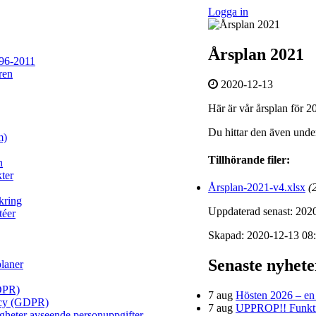
Logga in
Årsplan 2021
96-2011
ren
2020-12-13
Här är vår årsplan för 2
Du hittar den även unde
m)
Tillhörande filer:
n
ter
Årsplan-2021-v4.xlsx
(
kring
Uppdaterad senast: 202
téer
Skapad: 2020-12-13 08
Senaste nyhet
planer
DPR)
7 aug
Hösten 2026 – en h
licy (GDPR)
7 aug
UPPROP!! Funktion
igheter avseende personuppgifter