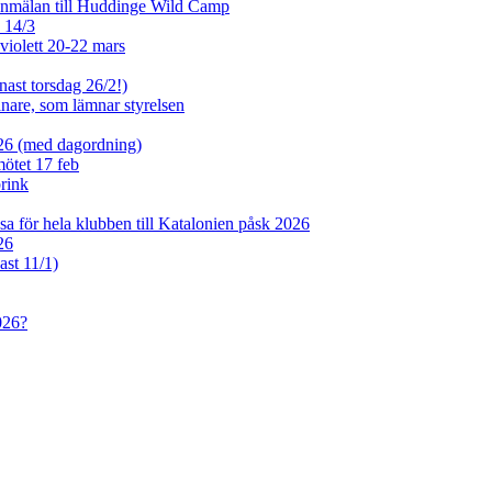
anmälan till Huddinge Wild Camp
e 14/3
violett 20-22 mars
nast torsdag 26/2!)
tjänare, som lämnar styrelsen
026 (med dagordning)
mötet 17 feb
rink
sa för hela klubben till Katalonien påsk 2026
26
ast 11/1)
026?