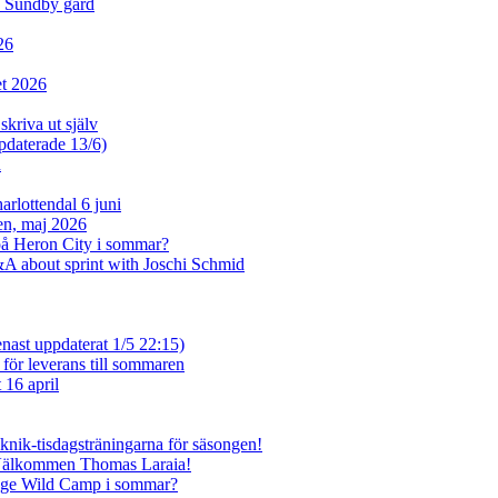
d Sundby gård
26
et 2026
skriva ut själv
ppdaterade 13/6)
n
rlottendal 6 juni
sen, maj 2026
på Heron City i sommar?
A about sprint with Joschi Schmid
enast uppdaterat 1/5 22:15)
 för leverans till sommaren
 16 april
eknik-tisdagsträningarna för säsongen!
 Välkommen Thomas Laraia!
inge Wild Camp i sommar?