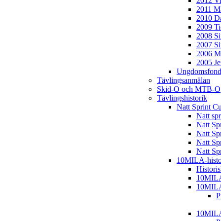
2012 Vi
2011 Ma
2010 D
2009 T
2008 S
2007 S
2006 M
2005 J
Ungdomsfond
Tävlingsanmälan
Skid-O och MTB-O
Tävlingshistorik
Natt Sprint C
Natt sp
Natt Sp
Natt Sp
Natt Sp
Natt Sp
10MILA-histo
Histori
10MIL
10MIL
P
10MIL