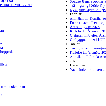
roject 86
Söndag 8 mars öppnar 
esultat 10MILA 2017
Träningsdag i Södertälj
Nyköpingsläger orange-
Februari
Anmälan till Tiomila (se
Ett stort tack till en tro
Årets ungdom 2025
gan
Kallelse till Årsmöte 2
O-ringen-info efter Års
Ombyggnationer i Källb
rn
Januari
na
Tävlings- och träningsre
 hoppeskutt
Kallelse till Årsmöte 20
Anmälan till Jukola (sen
2025
lista
December
Vad händer i klubben 2
gen som gick hem
e!