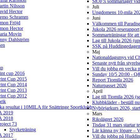
lma Karlsson
StOF:s sommarläger vi
rtin Nilsson
Juli
avid Hector
Ungdomens 10-mila 20
iemo Schramm
Juni
imon Fröjd
Välkommen till Paradis
imon Hector
Jukola 2026 reserapport
aria Movin
Sommarträningar för att 
enny Dahlström
Lag till Jukola 2026 (u
en
SSK på Huddingedage
Maj
Nationaldagsmys vid Cha
Senaste nytt från styrel
up
Vill du jobba en vecka 
rint cup 2016
Sunday 10/5 20:00 - Q&
rint Cup 2015
Report Tiomila 2026
rint Cup 2014
Naturpasset 2026
rint Cup 2013
April
rint Cup 2012
Lag till Tiomila 2026 (s
rik
Klubbkläder - beställ nu
ska resultat i 10MILA för Snättringe Sportklubb
Nybörjarkurs 2026, start
A 2019
Mars
A 2018
Rikslägret 2026
roject 73
Tisdag 31 mars startar t
Styrketräning
Lär känna ny löpare –
A 2017
Vill du jobba på Hudd