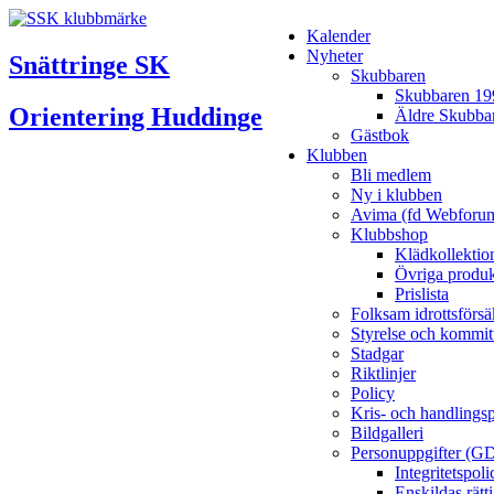
Kalender
Nyheter
Snättringe SK
Skubbaren
Skubbaren 19
Orientering Huddinge
Äldre Skubba
Gästbok
Klubben
Bli medlem
Ny i klubben
Avima (fd Webforu
Klubbshop
Klädkollektio
Övriga produk
Prislista
Folksam idrottsförsä
Styrelse och kommit
Stadgar
Riktlinjer
Policy
Kris- och handlings
Bildgalleri
Personuppgifter (G
Integritetspo
Enskildas rätt