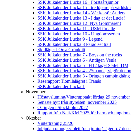
SSK Julkalender Lucka 16 - Förstaårsjunior
SSK Julkalender Lucka 15 - tre löpare på världsk
SSK Julkalender Lucka 14 - Vår kassör Anders
SSK Julkalender Lucka 13 - I dag är det Lucia!
SSK Julkalender Lucka 12 -Nya Gömmaren!
SSK Julkalender Lucka 11 - USM für alle
SSK Julkalender Lucka 10 - Ungdomsserien
SSK Julkalender Lucka 9 - Legend
SSK Julkalender Lucka 8 Paradiset trail
Skidläger i Orsa Grönklitt
SSK Julkalender Lucka 7 - Boys on the rocks
SSK Julkalender Lucka 6 - Äntligen Venla
SSK Julkalender Lucka 5 - H12 laget Stafett DM
SSK Julkalender Lucka 4 - 25manna, vi gör det om
SSK Julkalender Lucka 3 - Oringen campinghäng
Reserapport Tiomilalägret i Tranås
SSK Julkalender Lucka 1
November
Höstavslutning/Vinterupptakt lördag 29 november 
Senaste nytt från styrelsen, november 2025
O-ringen i Stockholm 2027
Rapport från Natt-KM 2025 för barn och ungdom
Oktober
Vinterträning 25/26
Inbjudan orange-violett (och junior) läger 5-7 de