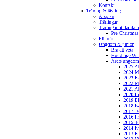
Kontakt
Träning & tävling
Årsplan
Träningar
Träningar att ladda n
Pre Christmas
Elitinfo
Ungdom & junior
Bra att veta
Huddinge Wi
Årets ungdom
2025 Al
2024 Mi
2023 Ke
2022 Mo
2021 Al
2020 Li
2019 El
2018 Is
2017 Je
2016 Fr
2015 To
2014 Iv
2013 Kr