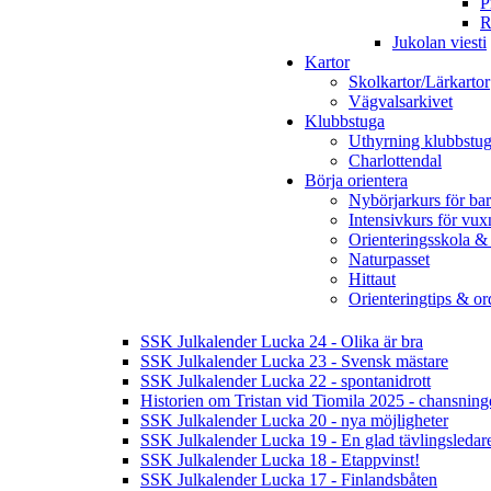
P
R
Jukolan viesti
Kartor
Skolkartor/Lärkartor
Vägvalsarkivet
Klubbstuga
Uthyrning klubbstu
Charlottendal
Börja orientera
Nybörjarkurs för ba
Intensivkurs för vux
Orienteringsskola &
Naturpasset
Hittaut
Orienteringtips & ord
SSK Julkalender Lucka 24 - Olika är bra
SSK Julkalender Lucka 23 - Svensk mästare
SSK Julkalender Lucka 22 - spontanidrott
Historien om Tristan vid Tiomila 2025 - chansnin
SSK Julkalender Lucka 20 - nya möjligheter
SSK Julkalender Lucka 19 - En glad tävlingsledar
SSK Julkalender Lucka 18 - Etappvinst!
SSK Julkalender Lucka 17 - Finlandsbåten