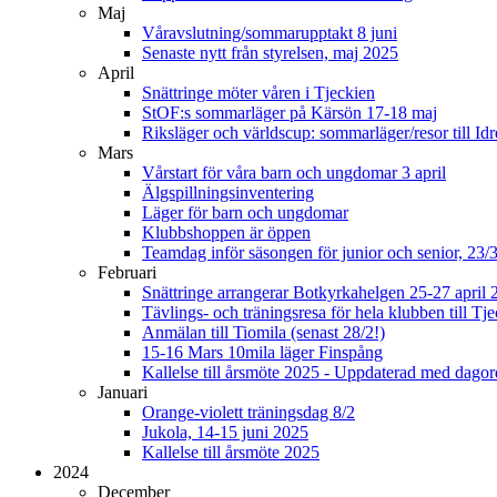
Maj
Våravslutning/sommarupptakt 8 juni
Senaste nytt från styrelsen, maj 2025
April
Snättringe möter våren i Tjeckien
StOF:s sommarläger på Kärsön 17-18 maj
Riksläger och världscup: sommarläger/resor till Idr
Mars
Vårstart för våra barn och ungdomar 3 april
Älgspillningsinventering
Läger för barn och ungdomar
Klubbshoppen är öppen
Teamdag inför säsongen för junior och senior, 23/
Februari
Snättringe arrangerar Botkyrkahelgen 25-27 april 
Tävlings- och träningsresa för hela klubben till T
Anmälan till Tiomila (senast 28/2!)
15-16 Mars 10mila läger Finspång
Kallelse till årsmöte 2025 - Uppdaterad med dago
Januari
Orange-violett träningsdag 8/2
Jukola, 14-15 juni 2025
Kallelse till årsmöte 2025
2024
December