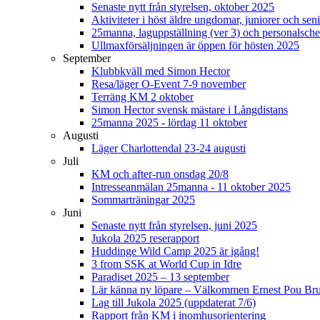
Senaste nytt från styrelsen, oktober 2025
Aktiviteter i höst äldre ungdomar, juniorer och seni
25manna, laguppställning (ver 3) och personalsche
Ullmaxförsäljningen är öppen för hösten 2025
September
Klubbkväll med Simon Hector
Resa/läger O-Event 7-9 november
Terräng KM 2 oktober
Simon Hector svensk mästare i Långdistans
25manna 2025 - lördag 11 oktober
Augusti
Läger Charlottendal 23-24 augusti
Juli
KM och after-run onsdag 20/8
Intresseanmälan 25manna - 11 oktober 2025
Sommarträningar 2025
Juni
Senaste nytt från styrelsen, juni 2025
Jukola 2025 reserapport
Huddinge Wild Camp 2025 är igång!
3 from SSK at World Cup in Idre
Paradiset 2025 – 13 september
Lär känna ny löpare – Välkommen Ernest Pou Br
Lag till Jukola 2025 (uppdaterat 7/6)
Rapport från KM i inomhusorientering