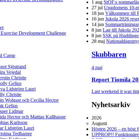
1 aug
StOF:s sommarläg
27 jul
Ungdomens 10-mi
18 jun
Välkommen till P
16 jun
Jukola 2026 rese
14 jun
Sommarträningar f
er
8 jun
Lag till Jukola 20
 Exercise Development Challenge
8 jun
SSK på Huddinge
28 maj
Nationaldagsmys 
Skubbaren
ld Camp
got Sjöstrand
4 maj
ra Vejedal
rstin Christie
Report Tiomila 20
lly Gelius
va Lidström Lauri
Last weekend it was time
lly Christie
in Wolgast och Cecilia Hector
Nyhetsarkiv
ak Gelius
sper Lidmar
ida Hector och Mattias Kallhauge
2026
bias Karlsson
Augusti
ar Lidström Lauri
Hösten 2026 – en höst ful
istina Tedhamre
UPPROP!! Funktionärer 