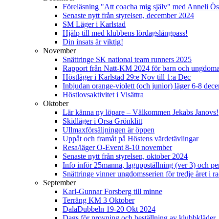
Föreläsning "Att coacha mig själv" med Anneli Ös
Senaste nytt från styrelsen, december 2024
SM Läger i Karlstad
Hjälp till med klubbens lördagslångpass!
Din insats är viktig!
November
Snättringe SK national team runners 2025
Rapport från Natt-KM 2024 för barn och ungdom
Höstläger i Karlstad 29:e Nov till 1:a Dec
Inbjudan orange-violett (och junior) läger 6-8 de
Höstlovsaktivitet i Visättra
Oktober
Lär känna ny löpare – Välkommen Jekabs Janovs!
Skidläger i Orsa Grönklitt
Ullmaxförsäljningen är öppen
Uppåt och framåt på Höstens värdetävlingar
Resa/läger O-Event 8-10 november
Senaste nytt från styrelsen, oktober 2024
Info inför 25manna, laguppställning (ver 3) och per
Snättringe vinner ungdomsserien för tredje året i r
September
Karl-Gunnar Forsberg till minne
Terräng KM 3 Oktober
DalaDubbeln 19-20 Okt 2024
Dags för provning och beställning av klubbkläder