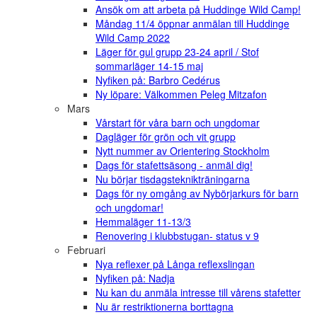
Ansök om att arbeta på Huddinge Wild Camp!
Måndag 11/4 öppnar anmälan till Huddinge
Wild Camp 2022
Läger för gul grupp 23-24 april / Stof
sommarläger 14-15 maj
Nyfiken på: Barbro Cedérus
Ny löpare: Välkommen Peleg Mitzafon
Mars
Vårstart för våra barn och ungdomar
Dagläger för grön och vit grupp
Nytt nummer av Orientering Stockholm
Dags för stafettsäsong - anmäl dig!
Nu börjar tisdagsteknikträningarna
Dags för ny omgång av Nybörjarkurs för barn
och ungdomar!
Hemmaläger 11-13/3
Renovering i klubbstugan- status v 9
Februari
Nya reflexer på Långa reflexslingan
Nyfiken på: Nadja
Nu kan du anmäla intresse till vårens stafetter
Nu är restriktionerna borttagna