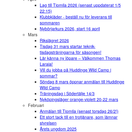
Lag till Tiomila 2026 (senast uppdaterat 1/5
22:15)
Klubbkläder - beställ nu för leverans till
sommaren
Nybörjarkurs 2026, start 16 april
Mars
Rikslägret 2026
Tisdag 31 mars startar teknik-
tisdagsträningarna för säsongen!
Lär känna ny löpare – Välkommen Thomas
Laraia!
Vill du jobba på Huddinge Wild Camp i
sommar?
Söndag 8 mars öppnar anmälan till Huddinge
Wild Camp
Träningsdag i Södertälje 14/3
Nyköpingsläger orange-violett 20-22 mars
Februari
Anmälan till Tiomila (senast torsdag 26/2!)
Ett stort tack till en trotjänare, som lämnar
styrelsen
Årets ungdom 2025