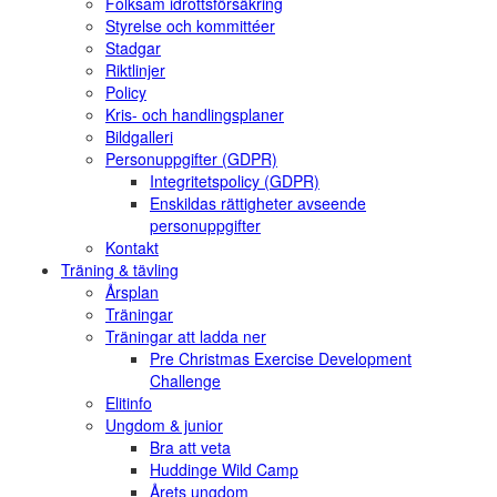
Folksam idrottsförsäkring
Styrelse och kommittéer
Stadgar
Riktlinjer
Policy
Kris- och handlingsplaner
Bildgalleri
Personuppgifter (GDPR)
Integritetspolicy (GDPR)
Enskildas rättigheter avseende
personuppgifter
Kontakt
Träning & tävling
Årsplan
Träningar
Träningar att ladda ner
Pre Christmas Exercise Development
Challenge
Elitinfo
Ungdom & junior
Bra att veta
Huddinge Wild Camp
Årets ungdom