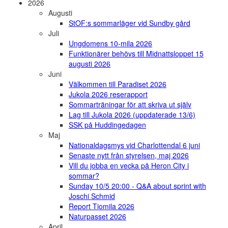
2026
Augusti
StOF:s sommarläger vid Sundby gård
Juli
Ungdomens 10-mila 2026
Funktionärer behövs till Midnattsloppet 15
augusti 2026
Juni
Välkommen till Paradiset 2026
Jukola 2026 reserapport
Sommarträningar för att skriva ut själv
Lag till Jukola 2026 (uppdaterade 13/6)
SSK på Huddingedagen
Maj
Nationaldagsmys vid Charlottendal 6 juni
Senaste nytt från styrelsen, maj 2026
Vill du jobba en vecka på Heron City i
sommar?
Sunday 10/5 20:00 - Q&A about sprint with
Joschi Schmid
Report Tiomila 2026
Naturpasset 2026
April