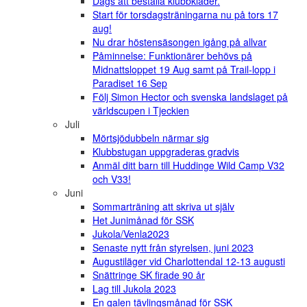
Dags att beställa klubbkläder.
Start för torsdagsträningarna nu på tors 17
aug!
Nu drar höstensäsongen igång på allvar
Påminnelse: Funktionärer behövs på
Midnattsloppet 19 Aug samt på Trail-lopp i
Paradiset 16 Sep
Följ Simon Hector och svenska landslaget på
världscupen i Tjeckien
Juli
Mörtsjödubbeln närmar sig
Klubbstugan uppgraderas gradvis
Anmäl ditt barn till Huddinge Wild Camp V32
och V33!
Juni
Sommarträning att skriva ut själv
Het Junimånad för SSK
Jukola/Venla2023
Senaste nytt från styrelsen, juni 2023
Augustiläger vid Charlottendal 12-13 augusti
Snättringe SK firade 90 år
Lag till Jukola 2023
En galen tävlingsmånad för SSK