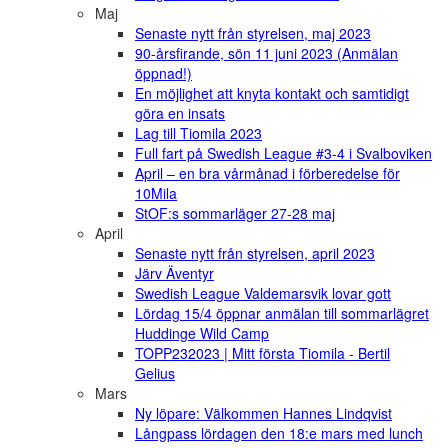
Maj
Senaste nytt från styrelsen, maj 2023
90-årsfirande, sön 11 juni 2023 (Anmälan
öppnad!)
En möjlighet att knyta kontakt och samtidigt
göra en insats
Lag till Tiomila 2023
Full fart på Swedish League #3-4 i Svalboviken
April – en bra vårmånad i förberedelse för
10Mila
StOF:s sommarläger 27-28 maj
April
Senaste nytt från styrelsen, april 2023
Järv Äventyr
Swedish League Valdemarsvik lovar gott
Lördag 15/4 öppnar anmälan till sommarlägret
Huddinge Wild Camp
TOPP232023 | Mitt första Tiomila - Bertil
Gelius
Mars
Ny löpare: Välkommen Hannes Lindqvist
Långpass lördagen den 18:e mars med lunch