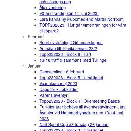
och säsongs pep
Älginventering
90-årsfirande, sön 11 juni 2023.
Lära känna ny klubbmedlem: Martin Norrbom
TOPP232023 | Hur går vinterträningen för våra
elitlöpare?
Februari
Sportlovsträning i Gömmarskogen
Anmälan till 10mila senast 28/2
Topp232023 - Block 6 : Fart
13-16 träff tillsammans med Tullinge
Januari
Damsamling 18 februari
Topp232023 - Block 5 : Uthållighet
Vuxenkurs maj 2023
Dags för klubbkläder
Vårens äventyr!
Topp232023 - Block 4 : Orienteering Basics
Funktionärer behövs till äventyrstävlingen Järv
Äventyr vid Hammarbybacken den 13-14 maj
2023
Natt Sprint Cup #3 torsdag 26 januari
Topp232023 - Block 3 : Uthållighet