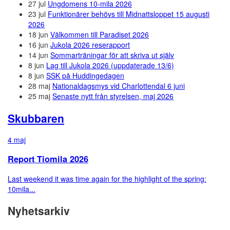
27 jul
Ungdomens 10-mila 2026
23 jul
Funktionärer behövs till Midnattsloppet 15 augusti
2026
18 jun
Välkommen till Paradiset 2026
16 jun
Jukola 2026 reserapport
14 jun
Sommarträningar för att skriva ut själv
8 jun
Lag till Jukola 2026 (uppdaterade 13/6)
8 jun
SSK på Huddingedagen
28 maj
Nationaldagsmys vid Charlottendal 6 juni
25 maj
Senaste nytt från styrelsen, maj 2026
Skubbaren
4 maj
Report Tiomila 2026
Last weekend it was time again for the highlight of the spring:
10mila...
Nyhetsarkiv