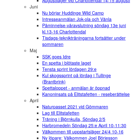
Augustiläger vid Charlottendal 14-15 augusti
Juni
Nu börjar Huddinge Wild Camp
Intresseanmälan Jok-ola och Vänla
Påminnelse-våravslutning söndag 13e juni
kl.13-16 Charlottendal
Tisdags-teknikträningarna fortsätter under
sommaren
Maj
SSK goes Idre
En spetta i blötaste laget
Tensta sprint lördagen 29:e
Kul skogssprint på lördag i Tullinge
(Brantbrink)
Spettaloppet - anmälan är öppnad
Kanoninsats på Elitstafetten - reseberättelse
April
Naturpasset 2021 vid Gömmaren
Lag till Elitstafetten
Träning i Björnkulla, Söndag 2/5
Harbromedeln Söndag 25:e April 10-11:30
Välkommen till uppstartsläger 24/4 10-16
Ny löpare: Välkommen Joel Börjesson