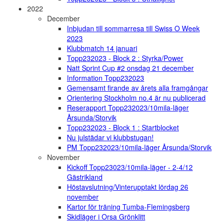
2022
December
Inbjudan till sommarresa till Swiss O Week
2023
Klubbmatch 14 januari
Topp232023 - Block 2 : Styrka/Power
Natt Sprint Cup #2 onsdag 21 december
Information Topp232023
Gemensamt firande av årets alla framgångar
Orientering Stockholm no.4 är nu publicerad
Reserapport Topp232023/10mila-läger
Årsunda/Storvik
Topp232023 - Block 1 : Startblocket
Nu julstädar vi klubbstugan!
PM Topp232023/10mila-läger Årsunda/Storvik
November
Kickoff Topp23023/10mila-läger - 2-4/12
Gästrikland
Höstavslutning/Vinterupptakt lördag 26
november
Kartor för träning Tumba-Flemingsberg
Skidläger i Orsa Grönklitt