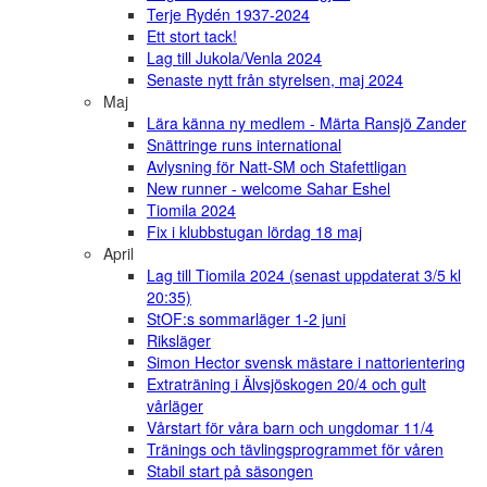
Terje Rydén 1937-2024
Ett stort tack!
Lag till Jukola/Venla 2024
Senaste nytt från styrelsen, maj 2024
Maj
Lära känna ny medlem - Märta Ransjö Zander
Snättringe runs international
Avlysning för Natt-SM och Stafettligan
New runner - welcome Sahar Eshel
Tiomila 2024
Fix i klubbstugan lördag 18 maj
April
Lag till Tiomila 2024 (senast uppdaterat 3/5 kl
20:35)
StOF:s sommarläger 1-2 juni
Riksläger
Simon Hector svensk mästare i nattorientering
Extraträning i Älvsjöskogen 20/4 och gult
vårläger
Vårstart för våra barn och ungdomar 11/4
Tränings och tävlingsprogrammet för våren
Stabil start på säsongen