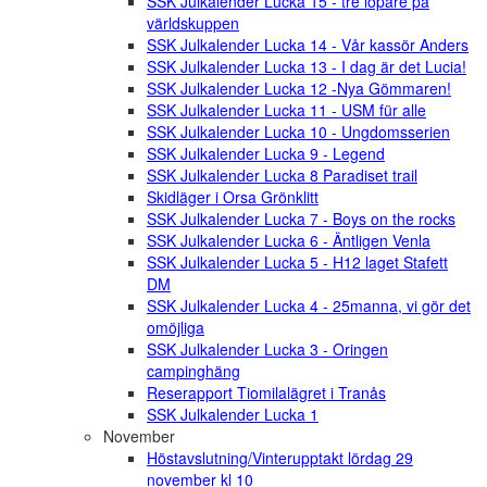
SSK Julkalender Lucka 15 - tre löpare på
världskuppen
SSK Julkalender Lucka 14 - Vår kassör Anders
SSK Julkalender Lucka 13 - I dag är det Lucia!
SSK Julkalender Lucka 12 -Nya Gömmaren!
SSK Julkalender Lucka 11 - USM für alle
SSK Julkalender Lucka 10 - Ungdomsserien
SSK Julkalender Lucka 9 - Legend
SSK Julkalender Lucka 8 Paradiset trail
Skidläger i Orsa Grönklitt
SSK Julkalender Lucka 7 - Boys on the rocks
SSK Julkalender Lucka 6 - Äntligen Venla
SSK Julkalender Lucka 5 - H12 laget Stafett
DM
SSK Julkalender Lucka 4 - 25manna, vi gör det
omöjliga
SSK Julkalender Lucka 3 - Oringen
campinghäng
Reserapport Tiomilalägret i Tranås
SSK Julkalender Lucka 1
November
Höstavslutning/Vinterupptakt lördag 29
november kl 10