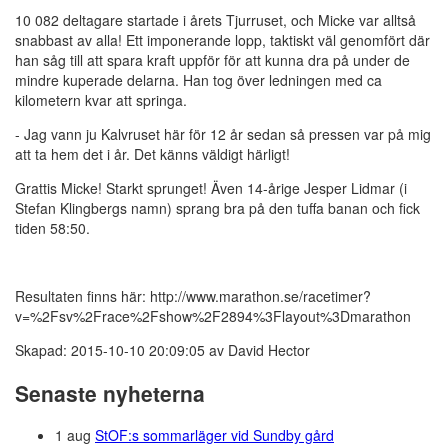
10 082 deltagare startade i årets Tjurruset, och Micke var alltså
snabbast av alla! Ett imponerande lopp, taktiskt väl genomfört där
han såg till att spara kraft uppför för att kunna dra på under de
mindre kuperade delarna. Han tog över ledningen med ca
kilometern kvar att springa.
- Jag vann ju Kalvruset här för 12 år sedan så pressen var på mig
att ta hem det i år. Det känns väldigt härligt!
Grattis Micke! Starkt sprunget! Även 14-årige Jesper Lidmar (i
Stefan Klingbergs namn) sprang bra på den tuffa banan och fick
tiden 58:50.
Resultaten finns här: http://www.marathon.se/racetimer?
v=%2Fsv%2Frace%2Fshow%2F2894%3Flayout%3Dmarathon
Skapad: 2015-10-10 20:09:05 av David Hector
Senaste nyheterna
1 aug
StOF:s sommarläger vid Sundby gård