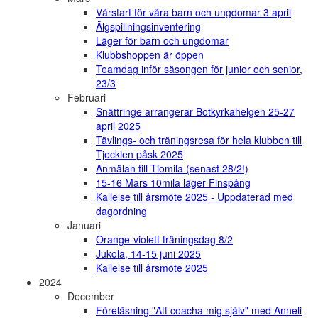
Vårstart för våra barn och ungdomar 3 april
Älgspillningsinventering
Läger för barn och ungdomar
Klubbshoppen är öppen
Teamdag inför säsongen för junior och senior,
23/3
Februari
Snättringe arrangerar Botkyrkahelgen 25-27
april 2025
Tävlings- och träningsresa för hela klubben till
Tjeckien påsk 2025
Anmälan till Tiomila (senast 28/2!)
15-16 Mars 10mila läger Finspång
Kallelse till årsmöte 2025 - Uppdaterad med
dagordning
Januari
Orange-violett träningsdag 8/2
Jukola, 14-15 juni 2025
Kallelse till årsmöte 2025
2024
December
Föreläsning "Att coacha mig själv" med Anneli