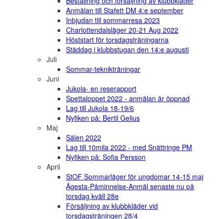
Beställning och försäljning av klubbkläder
Anmälan till Stafett DM 4:e september
Inbjudan till sommarresa 2023
Charlottendalsläger 20-21 Aug 2022
Höststart för torsdagsträningarna
Städdag i klubbstugan den 14:e augusti
Juli
Sommar-teknikträningar
Juni
Jukola- en reserapport
Spettaloppet 2022 - anmälan är öppnad
Lag till Jukola 18-19/6
Nyfiken på: Bertil Gelius
Maj
Sälen 2022
Lag till 10mila 2022 - med Snättringe PM
Nyfiken på: Sofia Persson
April
StOF Sommarläger för ungdomar 14-15 maj
Ågesta-Påminnelse-Anmäl senaste nu på
torsdag kväll 28e
Försäljning av klubbkläder vid
torsdagsträningen 28/4