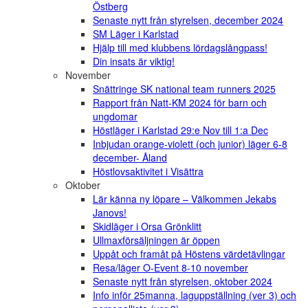
Östberg
Senaste nytt från styrelsen, december 2024
SM Läger i Karlstad
Hjälp till med klubbens lördagslångpass!
Din insats är viktig!
November
Snättringe SK national team runners 2025
Rapport från Natt-KM 2024 för barn och
ungdomar
Höstläger i Karlstad 29:e Nov till 1:a Dec
Inbjudan orange-violett (och junior) läger 6-8
december- Åland
Höstlovsaktivitet i Visättra
Oktober
Lär känna ny löpare – Välkommen Jekabs
Janovs!
Skidläger i Orsa Grönklitt
Ullmaxförsäljningen är öppen
Uppåt och framåt på Höstens värdetävlingar
Resa/läger O-Event 8-10 november
Senaste nytt från styrelsen, oktober 2024
Info inför 25manna, laguppställning (ver 3) och