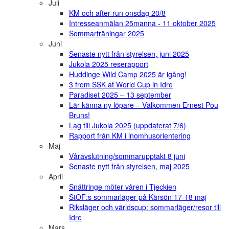
Juli
KM och after-run onsdag 20/8
Intresseanmälan 25manna - 11 oktober 2025
Sommarträningar 2025
Juni
Senaste nytt från styrelsen, juni 2025
Jukola 2025 reserapport
Huddinge Wild Camp 2025 är igång!
3 from SSK at World Cup in Idre
Paradiset 2025 – 13 september
Lär känna ny löpare – Välkommen Ernest Pou
Bruns!
Lag till Jukola 2025 (uppdaterat 7/6)
Rapport från KM i inomhusorientering
Maj
Våravslutning/sommarupptakt 8 juni
Senaste nytt från styrelsen, maj 2025
April
Snättringe möter våren i Tjeckien
StOF:s sommarläger på Kärsön 17-18 maj
Riksläger och världscup: sommarläger/resor till
Idre
Mars