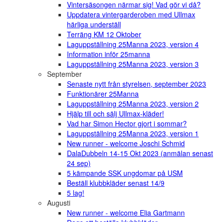
Vintersäsongen närmar sig! Vad gör vi då?
Uppdatera vintergarderoben med Ullmax
härliga underställ
Terräng KM 12 Oktober
Laguppställning 25Manna 2023, version 4
Information inför 25manna
Laguppställning 25Manna 2023, version 3
September
Senaste nytt från styrelsen, september 2023
Funktionärer 25Manna
Laguppställning 25Manna 2023, version 2
Hjälp till och sälj Ullmax-kläder!
Vad har Simon Hector gjort i sommar?
Laguppställning 25Manna 2023, version 1
New runner - welcome Joschi Schmid
DalaDubbeln 14-15 Okt 2023 (anmälan senast
24 sep)
5 kämpande SSK ungdomar på USM
Beställ klubbkläder senast 14/9
5 lag!
Augusti
New runner - welcome Elia Gartmann