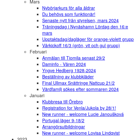
Mars
Nybörjarkurs för alla åldrar
Du behövs som funktionär!
Senaste nytt från styrelsen, mars 2024
Träningsdag i Nynäshamn Lördag den 16:e
mars
Upptaktsdag/dagläger för orange-violett grupp
Vårkickoff 16/3 (grön, vit och gul grupp)
Februari
Anmälan till Tiomila senast 29/2
Daminfo - Våren 2024
Yngve Hedberg 1928-2024
Beställning av klubbkläder
Final Ullmax Snättringe Nattcup 21/2
Värdfamilj sökes efter sommaren 2024
Januari
Klubbresa till Örebro
Registration for Venla/Jukola by 28/1!
New runner - welcome Lucie Janoušková
Portugal-läger 9-18/2
Arrangörsutbildningar
New runner - welcome Lovisa Lindqvist
2023