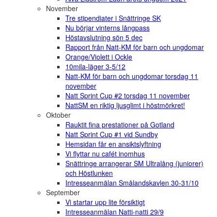
November
Tre stipendiater i Snättringe SK
Nu börjar vinterns långpass
Höstavslutning sön 5 dec
Rapport från Natt-KM för barn och ungdomar
Orange/Violett i Ockle
10mila-läger 3-5/12
Natt-KM för barn och ungdomar torsdag 11
november
Natt Sprint Cup #2 torsdag 11 november
NattSM en riktig ljusglimt i höstmörkret!
Oktober
Rauktit fina prestationer på Gotland
Natt Sprint Cup #1 vid Sundby
Hemsidan får en ansiktslyftning
Vi flyttar nu cafét inomhus
Snättringe arrangerar SM Ultralång (juniorer)
och Höstlunken
Intresseanmälan Smålandskavlen 30-31/10
September
Vi startar upp lite försiktigt
Intresseanmälan Natti-natti 29/9