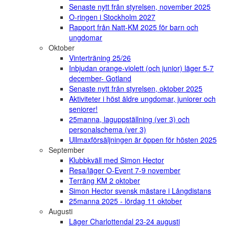
Senaste nytt från styrelsen, november 2025
O-ringen i Stockholm 2027
Rapport från Natt-KM 2025 för barn och
ungdomar
Oktober
Vinterträning 25/26
Inbjudan orange-violett (och junior) läger 5-7
december- Gotland
Senaste nytt från styrelsen, oktober 2025
Aktiviteter i höst äldre ungdomar, juniorer och
seniorer!
25manna, laguppställning (ver 3) och
personalschema (ver 3)
Ullmaxförsäljningen är öppen för hösten 2025
September
Klubbkväll med Simon Hector
Resa/läger O-Event 7-9 november
Terräng KM 2 oktober
Simon Hector svensk mästare i Långdistans
25manna 2025 - lördag 11 oktober
Augusti
Läger Charlottendal 23-24 augusti