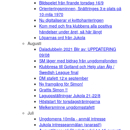
Bildspelet från firande torsdag 16/9
Orienteringsminnen, Snättringes 3:e plats på
10-mila 1970
Nu digitaliserar vi kvittohanteringen
Kom med och fira klubbens alla positiva
händelser under året, så här långt
Löparnas ord från Jukola
Augusti
Daladubbeln 2021 Blir av: UPPDATERING
09/08
SM läger med bidrag från ungdomsfonden
Klubbresa till Gotland och Helg utan Älg /
Swedish League final
DM stafett 12:e september
Ny framgång för Simon!
Grattis Simon !!
Laguppställningar Jukola 21-22/8
Höststart för torsdagsträningarna
Melkersminne ungdomsstafett
Juli
Ungdomens 10mila - anmäl intresse
Jukola intresseanmälan (snarast!)