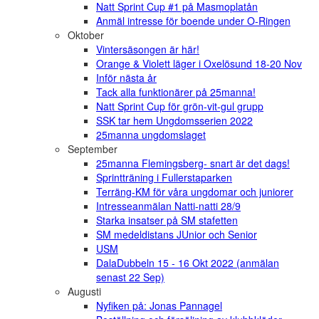
Natt Sprint Cup #1 på Masmoplatån
Anmäl intresse för boende under O-Ringen
Oktober
Vintersäsongen är här!
Orange & Violett läger i Oxelösund 18-20 Nov
Inför nästa år
Tack alla funktionärer på 25manna!
Natt Sprint Cup för grön-vit-gul grupp
SSK tar hem Ungdomsserien 2022
25manna ungdomslaget
September
25manna Flemingsberg- snart är det dags!
Sprintträning i Fullerstaparken
Terräng-KM för våra ungdomar och juniorer
Intresseanmälan Natti-natti 28/9
Starka insatser på SM stafetten
SM medeldistans JUnior och Senior
USM
DalaDubbeln 15 - 16 Okt 2022 (anmälan
senast 22 Sep)
Augusti
Nyfiken på: Jonas Pannagel