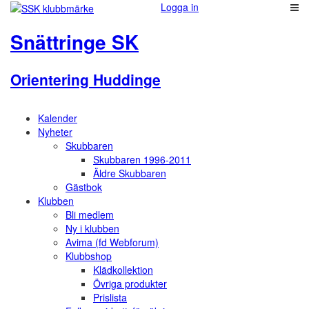
Logga in
Snättringe SK
Orientering Huddinge
Kalender
Nyheter
Skubbaren
Skubbaren 1996-2011
Äldre Skubbaren
Gästbok
Klubben
Bli medlem
Ny i klubben
Avima (fd Webforum)
Klubbshop
Klädkollektion
Övriga produkter
Prislista