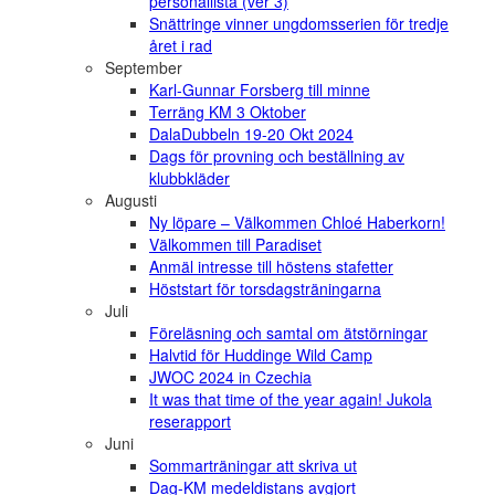
personallista (ver 3)
Snättringe vinner ungdomsserien för tredje
året i rad
September
Karl-Gunnar Forsberg till minne
Terräng KM 3 Oktober
DalaDubbeln 19-20 Okt 2024
Dags för provning och beställning av
klubbkläder
Augusti
Ny löpare – Välkommen Chloé Haberkorn!
Välkommen till Paradiset
Anmäl intresse till höstens stafetter
Höststart för torsdagsträningarna
Juli
Föreläsning och samtal om ätstörningar
Halvtid för Huddinge Wild Camp
JWOC 2024 in Czechia
It was that time of the year again! Jukola
reserapport
Juni
Sommarträningar att skriva ut
Dag-KM medeldistans avgjort