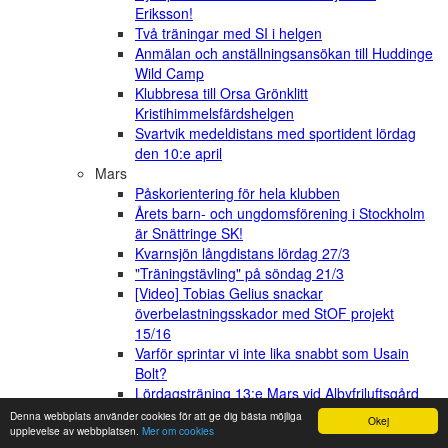
Eriksson!
Två träningar med SI i helgen
Anmälan och anställningsansökan till Huddinge
Wild Camp
Klubbresa till Orsa Grönklitt
Kristihimmelsfärdshelgen
Svartvik medeldistans med sportident lördag
den 10:e april
Mars
Påskorientering för hela klubben
Årets barn- och ungdomsförening i Stockholm
är Snättringe SK!
Kvarnsjön långdistans lördag 27/3
"Träningstävling" på söndag 21/3
[Video] Tobias Gelius snackar
överbelastningsskador med StOF projekt
15/16
Varför sprintar vi inte lika snabbt som Usain
Bolt?
Lördagsträning 13:e Mars vid Albyfriluftsgård
för 13-16 åringar
Denna webbplats använder cookies för att ge dig bästa möjliga
Okej
Möjlighet att träna även för Vuxenmotion
upplevelse av webbplatsen.
Mer om cookies