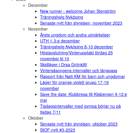
December
New runner - welcome Johan Stenström
Träningshelg Nyköping
Senaste nytt från styrelsen, november 2023
November
Årets ungdom och andra utmärkelser
UTH 1-3:e december
Träningshelg Nyköping 8-10 december
Höstavslutning/Vinterupptakt lördag 25
november kl 10
Skidläger i Orsa Grönklitt
Vintersäsongens intervaller och långpass
Rapport från Natt-KM för barn och ungdomar
Läger för orange-violett grupp 17-19
november
Save the date: Klubbresa till Kilsbergen 9-12:e
maj
Tisdagsintervaller med gympa börjar nu på
tisdag 7/11
Oktober
Senaste nytt från styrelsen, oktober 2023
StOF-nytt #3-2023