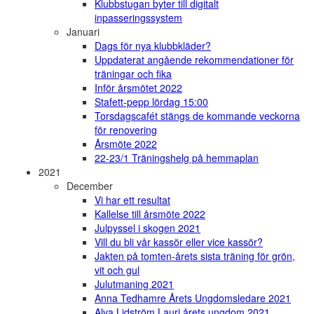
Klubbstugan byter till digitalt
inpasseringssystem
Januari
Dags för nya klubbkläder?
Uppdaterat angående rekommendationer för
träningar och fika
Inför årsmötet 2022
Stafett-pepp lördag 15:00
Torsdagscafét stängs de kommande veckorna
för renovering
Årsmöte 2022
22-23/1 Träningshelg på hemmaplan
2021
December
Vi har ett resultat
Kallelse till årsmöte 2022
Julpyssel i skogen 2021
Vill du bli vår kassör eller vice kassör?
Jakten på tomten-årets sista träning för grön,
vit och gul
Julutmaning 2021
Anna Tedhamre Årets Ungdomsledare 2021
Alva Lidström Lauri årets ungdom 2021