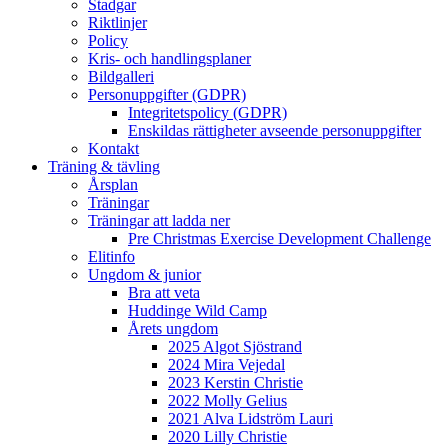
Stadgar
Riktlinjer
Policy
Kris- och handlingsplaner
Bildgalleri
Personuppgifter (GDPR)
Integritetspolicy (GDPR)
Enskildas rättigheter avseende personuppgifter
Kontakt
Träning & tävling
Årsplan
Träningar
Träningar att ladda ner
Pre Christmas Exercise Development Challenge
Elitinfo
Ungdom & junior
Bra att veta
Huddinge Wild Camp
Årets ungdom
2025 Algot Sjöstrand
2024 Mira Vejedal
2023 Kerstin Christie
2022 Molly Gelius
2021 Alva Lidström Lauri
2020 Lilly Christie