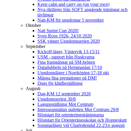
Keep calm and carry on (on your own)
Nya riktlinjer från SOFT angående träningar och
tävlingar
Natt-KM för ungdomar 5 november
Oktober
Natt Sprint Cup 2020!
Sven Roos 1926- 24/10 2020
SSK vinner Ungdomsserien 2020
September
Kickoff-läger, Västervik 13-15/11
USM - rapport från Huskvarna
Fina framgångar på SM-helgen
Daladubbeln på Hemmaplan 17/10
Ungdomsläger i Norrköping 17-18 okt
Många fina prestationer på DM!
Dags för klädbeställning
Augusti
Dag-KM 12 september 2020
Ungdomsserien 30/8
Laguppställning Mot Centrum
Intresseanmälan stafetten Mot Centrum 29/8
Höststart för orienteringsträningarna
Höststart för Orienteringsskolan och Hoppeskutt
Sommarläger vid Charlottendal 22-23:e augusti
Juli