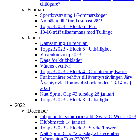
elitlöpare?
Februari
Sportlovsträning i Gömmarskogen
Anmälan till 10mila senast 28/2
Topp232023 - Block 6 : Fart
13-16 träff tillsammans med Tullinge
Januari
Damsamling 18 februari
Topp232023 - Block 5 : Uthållighet
Vuxenkurs maj 2023
Dags för klubbkläder
Vårens äventyr!
Topp232023 - Block 4 : Orienteering Basics
Funktionärer behövs till äventyrstävlingen Järv
Äventyr vid Hammarbybacken den 13-14 maj
2023
Natt Sprint Cup #3 torsdag 26 januari
Topp232023 - Block 3 : Uthållighet
2022
December
Inbjudan till sommarresa till Swiss O Week 2023
Klubbmatch 14 januari
Topp232023 - Block 2 : Styrka/Power
Natt Sprint Cup #2 onsdag 21 december
Information Topp232023