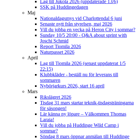
Lag till Jukola 2026 (uppdaterade 13/6)
SSK på Huddingedagen
Maj
Nationaldagsmys vid Charlottendal 6 juni
Senaste nytt från styrelsen, maj 2026
Vill du jobba en vecka på Heron City i sommar?
Sunday 10/5 20:00 - Q&A about sprint with
Joschi Schmid
Report Tiomila 2026
Naturpasset 2026
April
Lag till Tiomila 2026 (senast uppdaterat 1/5
22:15)
Klubbkläder - beställ nu för leverans till
sommaren
Nybörjarkurs 2026, start 16 april
Mars
Rikslägret 2026
Tisdag 31 mars startar teknik-tisdagsträningarna
för säsongen!
Lär känna ny löpare – Välkommen Thomas
Laraia!
Vill du jobba på Huddinge Wild Camp i
sommar?
Söndag 8 mars öppnar anmälan till Huddinge