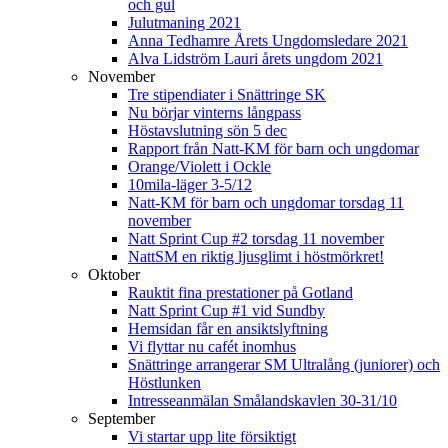
och gul
Julutmaning 2021
Anna Tedhamre Årets Ungdomsledare 2021
Alva Lidström Lauri årets ungdom 2021
November
Tre stipendiater i Snättringe SK
Nu börjar vinterns långpass
Höstavslutning sön 5 dec
Rapport från Natt-KM för barn och ungdomar
Orange/Violett i Ockle
10mila-läger 3-5/12
Natt-KM för barn och ungdomar torsdag 11
november
Natt Sprint Cup #2 torsdag 11 november
NattSM en riktig ljusglimt i höstmörkret!
Oktober
Rauktit fina prestationer på Gotland
Natt Sprint Cup #1 vid Sundby
Hemsidan får en ansiktslyftning
Vi flyttar nu cafét inomhus
Snättringe arrangerar SM Ultralång (juniorer) och
Höstlunken
Intresseanmälan Smålandskavlen 30-31/10
September
Vi startar upp lite försiktigt