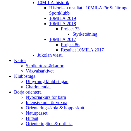
10MILA-historik
Historiska resultat i 10MILA för Snättringe
Sportklubb
10MILA 2019
10MILA 2018
Project 73
Styrketräning
10MILA 2017
Project 86
Resultat 10MILA 2017
Jukolan viesti
Kartor
Skolkartor/Lärkartor
Vägvalsarkivet
Klubbstuga
Uthyrning klubbstugan
Charlottendal
Börja orientera
Nybörjarkurs för barn
Intensivkurs för vuxna
Orienteringsskola & hoppeskutt
Naturpasset
Hittaut
Orienteringtips & ordlista