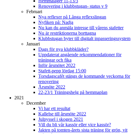
Hemmaläger 11-13/3
Renovering i klubbstugan- status v 9
Februari
Nya reflexer på Långa reflexslingan
Nyfiken på: Nadja
Nu kan du anmäla intresse till vårens stafetter
Nu är restriktionerna borttagna
Klubbstugan byter till digitalt inpasseringssystem
Januari
Dags för nya klubbkläder?
Uppdaterat angående rekommendationer för
träningar och fika
Inför årsmötet 2022
Stafett-pepp lördag 15:00
Torsdagscafét stängs de kommande veckorna för
renovering
Årsmöte 2022
22-23/1 Träningshelg på hemmaplan
2021
December
Vi har ett resultat
Kallelse till årsmöte 2022
Julpyssel i skogen 2021
Vill du bli vår kassör eller vice kassör?
Jakten på tomten-årets sista träning för grön, vit