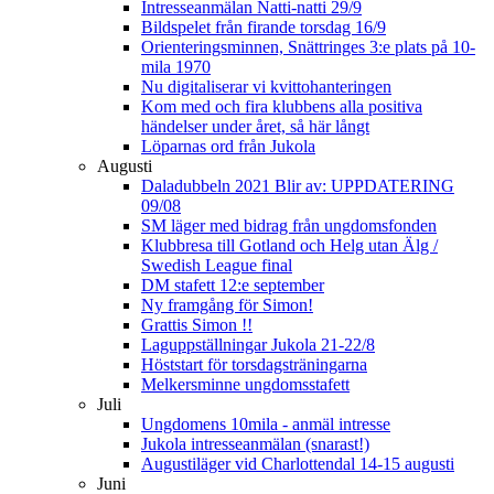
Intresseanmälan Natti-natti 29/9
Bildspelet från firande torsdag 16/9
Orienteringsminnen, Snättringes 3:e plats på 10-
mila 1970
Nu digitaliserar vi kvittohanteringen
Kom med och fira klubbens alla positiva
händelser under året, så här långt
Löparnas ord från Jukola
Augusti
Daladubbeln 2021 Blir av: UPPDATERING
09/08
SM läger med bidrag från ungdomsfonden
Klubbresa till Gotland och Helg utan Älg /
Swedish League final
DM stafett 12:e september
Ny framgång för Simon!
Grattis Simon !!
Laguppställningar Jukola 21-22/8
Höststart för torsdagsträningarna
Melkersminne ungdomsstafett
Juli
Ungdomens 10mila - anmäl intresse
Jukola intresseanmälan (snarast!)
Augustiläger vid Charlottendal 14-15 augusti
Juni