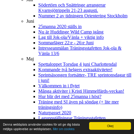
Södertörn och Snättringe arrangerar
Kvarnsjötrippeln 21-23 augusti.
Nummer 2 av tidningen Orientering Stockholm
Juni
25manna 2020 ställs in
Nu är Huddinge Wild Camp igång
Lag till Jok-ola/Vänla + viktig info
Sommarläger 22:e - 26:e Juni
Intresseanmälan Träningsstafetten Jok-ola &
Vänla 13/6
Maj
Spettaloppet Torsdag 4 juni Charlottendal
Kommande två helgers extraaktiviteter!
Sprintsäsongen fortsätter- TRE sprintonsdagar till
i juni!
Välkommen in i flytet
Många aktiviter i Kristi Himmelfärds-veckan!
Hur blir det med 25manna i höst?
Träning med SI även på söndag (+ lite mer
träningsinfo)
Naturpasset 2020
Laguppställningar Träningsstafetten
Hacksjön långdistans 16/5
Denna webbplats använder cookies för att ge dig bästa
Okej
Aktuellt från styrelsen
möjliga upplevelse av webbplatsen.
Mer om cookies