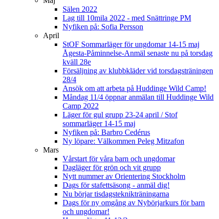
Maj
Sälen 2022
Lag till 10mila 2022 - med Snättringe PM
Nyfiken på: Sofia Persson
April
StOF Sommarläger för ungdomar 14-15 maj
Ågesta-Påminnelse-Anmäl senaste nu på torsdag
kväll 28e
Försäljning av klubbkläder vid torsdagsträningen
28/4
Ansök om att arbeta på Huddinge Wild Camp!
Måndag 11/4 öppnar anmälan till Huddinge Wild
Camp 2022
Läger för gul grupp 23-24 april / Stof
sommarläger 14-15 maj
Nyfiken på: Barbro Cedérus
Ny löpare: Välkommen Peleg Mitzafon
Mars
Vårstart för våra barn och ungdomar
Dagläger för grön och vit grupp
Nytt nummer av Orientering Stockholm
Dags för stafettsäsong - anmäl dig!
Nu börjar tisdagsteknikträningarna
Dags för ny omgång av Nybörjarkurs för barn
och ungdomar!