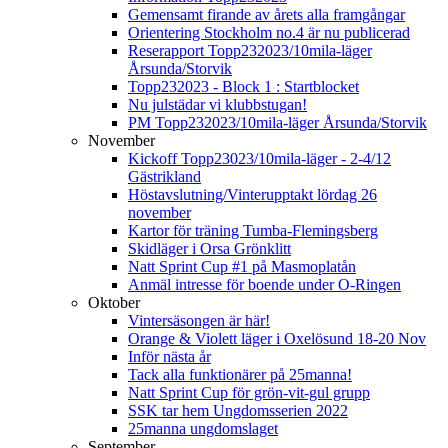
Gemensamt firande av årets alla framgångar
Orientering Stockholm no.4 är nu publicerad
Reserapport Topp232023/10mila-läger
Årsunda/Storvik
Topp232023 - Block 1 : Startblocket
Nu julstädar vi klubbstugan!
PM Topp232023/10mila-läger Årsunda/Storvik
November
Kickoff Topp23023/10mila-läger - 2-4/12
Gästrikland
Höstavslutning/Vinterupptakt lördag 26
november
Kartor för träning Tumba-Flemingsberg
Skidläger i Orsa Grönklitt
Natt Sprint Cup #1 på Masmoplatån
Anmäl intresse för boende under O-Ringen
Oktober
Vintersäsongen är här!
Orange & Violett läger i Oxelösund 18-20 Nov
Inför nästa år
Tack alla funktionärer på 25manna!
Natt Sprint Cup för grön-vit-gul grupp
SSK tar hem Ungdomsserien 2022
25manna ungdomslaget
September