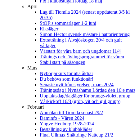
Fix i klubbstugan lördag 18 maj
April
Lag till Tiomila 2024 (senast uppdaterat 3/5 kl
20:35)
StOF:s sommarläger 1-2 juni
Riksläger
Simon Hector svensk mästare i nattorientering
Extraträning i Älvsjöskogen 20/4 och gult
vårläger
Vårstart för våra barn och ungdomar 11/4
Tränings och tävlingsprogrammet för våren
Stabil start på säsongen
Mars
Nybörjarkurs för alla åldrar
Du behövs som funktionär!
Senaste nytt från styrelsen, mars 2024
Träningsdag i Nynäshamn Lördag den 16:e mars
Upptaktsdag/dagläger för orange-violett grupp
Vårkickoff 16/3 (grön, vit och gul grupp)
Februari
Anmälan till Tiomila senast 29/2
Daminfo - Våren 2024
Yngve Hedberg 1928-2024
Beställning av klubbkläder
Final Ullmax Snättringe Nattcup 21/2