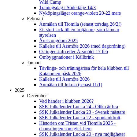
Wild Camp
Träningsdag i Södertälje 14/3
Nyköpingsläger orange-violett 20-22 mars
Februari
Anmälan till Tiomila (senast torsdag 26/2!)
Ett stort tack till en trotjänare, som lämnar
styrelsen
Årets ungdom 2025
Kallelse till Årsmöte 2026 (med dagordning)
O-ringen-info efter Årsmötet 17 feb
Ombyggnationer i Källbrink
Januari
Tävlings- och träningsresa för hela klubben till
Katalonien påsk 2026
Kallelse till Årsmöte 2026
Anmälan till Jukola (senast 11/1)
2025
December
Vad händer i klubben 2026?
SSK Julkalender Lucka 24 - Olika är bra
SSK Julkalender Lucka 23 - Svensk mästare
SSK Julkalender Lucka 22 - spontanidrott
Historien om Tristan vid Tiomila 2025 -
chansningen som gick hem
SSK Julkalender Lucka 20 - nya möjligheter