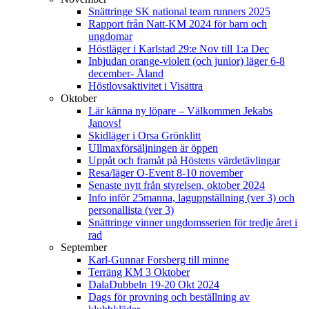
Snättringe SK national team runners 2025
Rapport från Natt-KM 2024 för barn och
ungdomar
Höstläger i Karlstad 29:e Nov till 1:a Dec
Inbjudan orange-violett (och junior) läger 6-8
december- Åland
Höstlovsaktivitet i Visättra
Oktober
Lär känna ny löpare – Välkommen Jekabs
Janovs!
Skidläger i Orsa Grönklitt
Ullmaxförsäljningen är öppen
Uppåt och framåt på Höstens värdetävlingar
Resa/läger O-Event 8-10 november
Senaste nytt från styrelsen, oktober 2024
Info inför 25manna, laguppställning (ver 3) och
personallista (ver 3)
Snättringe vinner ungdomsserien för tredje året i
rad
September
Karl-Gunnar Forsberg till minne
Terräng KM 3 Oktober
DalaDubbeln 19-20 Okt 2024
Dags för provning och beställning av