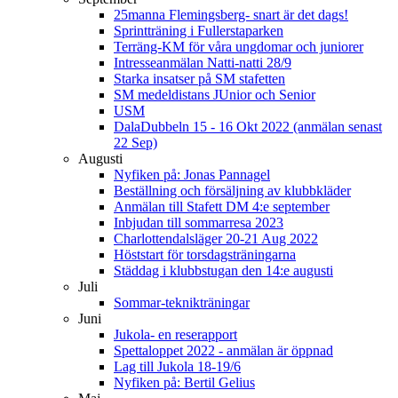
25manna Flemingsberg- snart är det dags!
Sprintträning i Fullerstaparken
Terräng-KM för våra ungdomar och juniorer
Intresseanmälan Natti-natti 28/9
Starka insatser på SM stafetten
SM medeldistans JUnior och Senior
USM
DalaDubbeln 15 - 16 Okt 2022 (anmälan senast
22 Sep)
Augusti
Nyfiken på: Jonas Pannagel
Beställning och försäljning av klubbkläder
Anmälan till Stafett DM 4:e september
Inbjudan till sommarresa 2023
Charlottendalsläger 20-21 Aug 2022
Höststart för torsdagsträningarna
Städdag i klubbstugan den 14:e augusti
Juli
Sommar-teknikträningar
Juni
Jukola- en reserapport
Spettaloppet 2022 - anmälan är öppnad
Lag till Jukola 18-19/6
Nyfiken på: Bertil Gelius