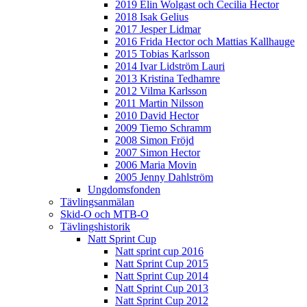
2019 Elin Wolgast och Cecilia Hector
2018 Isak Gelius
2017 Jesper Lidmar
2016 Frida Hector och Mattias Kallhauge
2015 Tobias Karlsson
2014 Ivar Lidström Lauri
2013 Kristina Tedhamre
2012 Vilma Karlsson
2011 Martin Nilsson
2010 David Hector
2009 Tiemo Schramm
2008 Simon Fröjd
2007 Simon Hector
2006 Maria Movin
2005 Jenny Dahlström
Ungdomsfonden
Tävlingsanmälan
Skid-O och MTB-O
Tävlingshistorik
Natt Sprint Cup
Natt sprint cup 2016
Natt Sprint Cup 2015
Natt Sprint Cup 2014
Natt Sprint Cup 2013
Natt Sprint Cup 2012