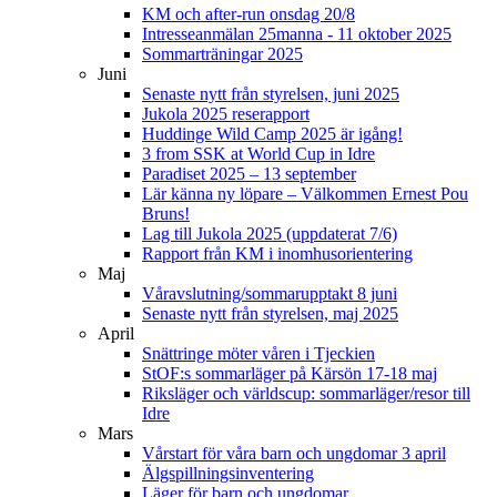
KM och after-run onsdag 20/8
Intresseanmälan 25manna - 11 oktober 2025
Sommarträningar 2025
Juni
Senaste nytt från styrelsen, juni 2025
Jukola 2025 reserapport
Huddinge Wild Camp 2025 är igång!
3 from SSK at World Cup in Idre
Paradiset 2025 – 13 september
Lär känna ny löpare – Välkommen Ernest Pou
Bruns!
Lag till Jukola 2025 (uppdaterat 7/6)
Rapport från KM i inomhusorientering
Maj
Våravslutning/sommarupptakt 8 juni
Senaste nytt från styrelsen, maj 2025
April
Snättringe möter våren i Tjeckien
StOF:s sommarläger på Kärsön 17-18 maj
Riksläger och världscup: sommarläger/resor till
Idre
Mars
Vårstart för våra barn och ungdomar 3 april
Älgspillningsinventering
Läger för barn och ungdomar