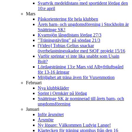
Svartvik medeldistans med sportident lördag den
10:e april
Mars
Påskorientering för hela klubben
Årets barn- och ungdomsförening i Stockholm är
Snättringe SK!
Kvarnsjön långdistans lördag 27/3
"Träningstävling" på söndag 21/3
[Video] Tobias Gelius snackar
överbelastningsskador med StOF projekt 15/16
Varför sprintar vi inte lika snabbt som Usain
Bolt?
Lördagsträning 13:e Mars vid Albyfriluftsgård
för 13-16 åringar
Möjlighet att träna även för Vuxenmotion
Februari
Nya klubbkläder
Sprint i Ormkärr på lördag
Snättringe SK är nominerad till årets barn- och
ungdomsförening
Januari
Inför årsmötet
Årsmöte
Ny löpare: Välkommen Ludvig Lange!
Klartecken för träning utomhus från den 16