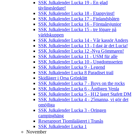
SSK Julkalender Lucka 19 - En glad
tävlingsledare!
SSK Julkalender Lucka 18 - Etappvinst!
SSK Julkalender Lucka 17 - Finlandsbåten
SSK Julkalender Lucka 16 - Förstaårsjunior
SSK Julkalender Lucka 15 - tre löpare på
världskuppen
SSK Julkalender Lucka 14 - Vår kassör Anders
SSK Julkalender Lucka 13 - I dag är det Lucia!
SSK Julkalender Lucka 12 -Nya Gömmaren!
SSK Julkalender Lucka 11 - USM für alle
SSK Julkalender Lucka 10 - Ungdomsserien
SSK Julkalender Lucka 9 - Legend
SSK Julkalender Lucka 8 Paradiset trail
Skidläger i Orsa Grönklitt
SSK Julkalender Lucka 7 - Boys on the rocks
SSK Julkalender Lucka 6 - Äntligen Venla
SSK Julkalender Lucka 5 - H12 laget Stafett DM
SSK Julkalender Lucka 4 - 25manna, vi gör det
omöjliga
SSK Julkalender Lucka 3 - Oringen
campinghäng
Reserapport Tiomilalägret i Tranås
SSK Julkalender Lucka 1
November