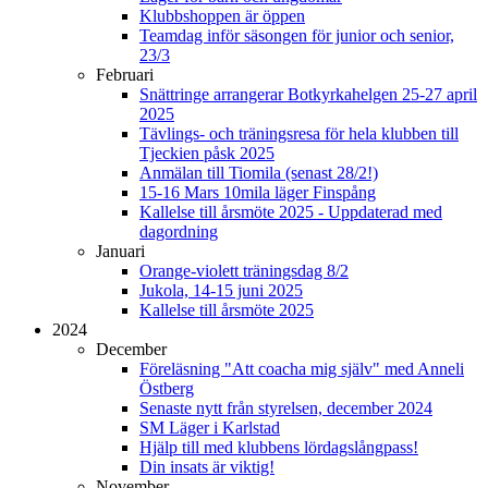
Klubbshoppen är öppen
Teamdag inför säsongen för junior och senior,
23/3
Februari
Snättringe arrangerar Botkyrkahelgen 25-27 april
2025
Tävlings- och träningsresa för hela klubben till
Tjeckien påsk 2025
Anmälan till Tiomila (senast 28/2!)
15-16 Mars 10mila läger Finspång
Kallelse till årsmöte 2025 - Uppdaterad med
dagordning
Januari
Orange-violett träningsdag 8/2
Jukola, 14-15 juni 2025
Kallelse till årsmöte 2025
2024
December
Föreläsning "Att coacha mig själv" med Anneli
Östberg
Senaste nytt från styrelsen, december 2024
SM Läger i Karlstad
Hjälp till med klubbens lördagslångpass!
Din insats är viktig!
November