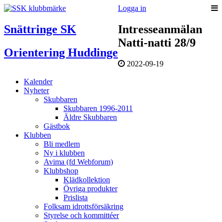
Logga in
Snättringe SK
Intresseanmälan
Natti-natti 28/9
Orientering Huddinge
2022-09-19
Kalender
Nyheter
Skubbaren
Skubbaren 1996-2011
Äldre Skubbaren
Gästbok
Klubben
Bli medlem
Ny i klubben
Avima (fd Webforum)
Klubbshop
Klädkollektion
Övriga produkter
Prislista
Folksam idrottsförsäkring
Styrelse och kommittéer