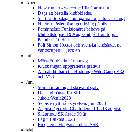
Augusti
New runner - welcome Elia Gartmann
Dags att beställa klubbkläder.
Start för torsdagsträningarna nu på tors 17 aug!
Nu drar höstensäsongen igång på allvar
Påminnelse: Funktionärer behövs på
Midnattsloppet 19 Aug samt på Trail-lopp i
Paradiset 16 Sep
Följ Simon Hector och svenska landslaget på
världscupen i Tjeckien
Juli
Mörtsjödubbeln närmar sig
Klubbstugan uppgraderas gradvis
Anmäl ditt barn till Huddinge Wild Camp V32
och V33!
Juni
Sommarträning att skriva ut själv
Het Junimånad för SSK
Jukola/Venla2023
Senaste nytt från styrelsen, juni 2023
Augustiläger vid Charlottendal 12-13 augusti
Snättringe SK firade 90 år
Lag till Jukola 2023
En galen tävlingsmånad för SSK
Maj