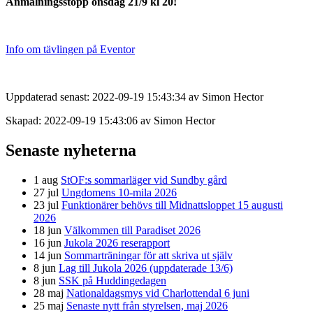
Anmälningsstopp onsdag 21/9 kl 20!
Info om tävlingen på Eventor
Uppdaterad senast: 2022-09-19 15:43:34 av Simon Hector
Skapad: 2022-09-19 15:43:06 av Simon Hector
Senaste nyheterna
1 aug
StOF:s sommarläger vid Sundby gård
27 jul
Ungdomens 10-mila 2026
23 jul
Funktionärer behövs till Midnattsloppet 15 augusti
2026
18 jun
Välkommen till Paradiset 2026
16 jun
Jukola 2026 reserapport
14 jun
Sommarträningar för att skriva ut själv
8 jun
Lag till Jukola 2026 (uppdaterade 13/6)
8 jun
SSK på Huddingedagen
28 maj
Nationaldagsmys vid Charlottendal 6 juni
25 maj
Senaste nytt från styrelsen, maj 2026