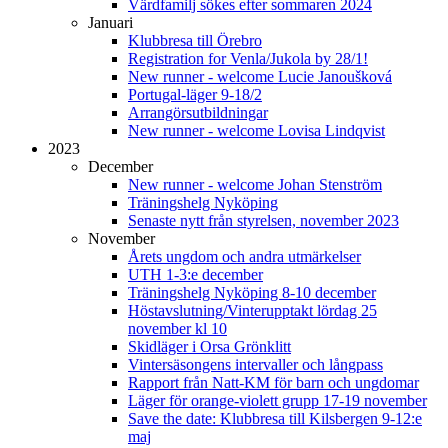
Värdfamilj sökes efter sommaren 2024
Januari
Klubbresa till Örebro
Registration for Venla/Jukola by 28/1!
New runner - welcome Lucie Janoušková
Portugal-läger 9-18/2
Arrangörsutbildningar
New runner - welcome Lovisa Lindqvist
2023
December
New runner - welcome Johan Stenström
Träningshelg Nyköping
Senaste nytt från styrelsen, november 2023
November
Årets ungdom och andra utmärkelser
UTH 1-3:e december
Träningshelg Nyköping 8-10 december
Höstavslutning/Vinterupptakt lördag 25
november kl 10
Skidläger i Orsa Grönklitt
Vintersäsongens intervaller och långpass
Rapport från Natt-KM för barn och ungdomar
Läger för orange-violett grupp 17-19 november
Save the date: Klubbresa till Kilsbergen 9-12:e
maj