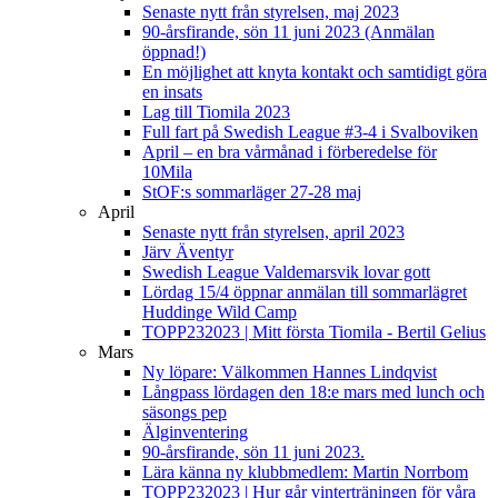
Senaste nytt från styrelsen, maj 2023
90-årsfirande, sön 11 juni 2023 (Anmälan
öppnad!)
En möjlighet att knyta kontakt och samtidigt göra
en insats
Lag till Tiomila 2023
Full fart på Swedish League #3-4 i Svalboviken
April – en bra vårmånad i förberedelse för
10Mila
StOF:s sommarläger 27-28 maj
April
Senaste nytt från styrelsen, april 2023
Järv Äventyr
Swedish League Valdemarsvik lovar gott
Lördag 15/4 öppnar anmälan till sommarlägret
Huddinge Wild Camp
TOPP232023 | Mitt första Tiomila - Bertil Gelius
Mars
Ny löpare: Välkommen Hannes Lindqvist
Långpass lördagen den 18:e mars med lunch och
säsongs pep
Älginventering
90-årsfirande, sön 11 juni 2023.
Lära känna ny klubbmedlem: Martin Norrbom
TOPP232023 | Hur går vinterträningen för våra