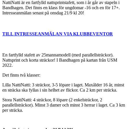
NattiNatti är en fartfylld nattsprintstafett, som i år går av stapeln i
Bandhagen. Det finns en klass för ungdomar -16 och en för 17+.
Intresseanmälan senast på onsdag 21/9 kl 20!
TILL INTRESSEANMÄLAN VIA KLUBBEVENTOR
En fartfylld stafett av 25mannamodell (med parallellsträckor).
Nattsprint och korta sträckor! I Bandhagen på kartan från USM
2022.
Det finns två klasser:
Lilla NattiNatti: 3 sträckor, 3-5 löpare i laget. Maxålder 16 år, minst
en sträcka ska fyllas i sin helhet av flickor. Ca 2 km per sträcka.
Stora NattiNatti: 4 sträckor, 8 löpare (2 enkelsträckor, 2
parallellsträckor). Minst 3 damer och minst 3 herrar i laget. Ca 3 km
per sträcka.