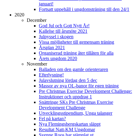
januari!
Fortsatt uppehåll i ungdomsträning till den 24/1
2020
December
God Jul och Gott Nytt År!
Kallelse till årsmöte 2021
Julpyssel i skogen
Vissa möjligheter till gemensam träning
Årsplan 2021
Organiserad träning åter tillåten för alla
Årets ungdom 2020
November
Balladen om den gamle orienteraren
Efterlysning!
Julavslutning lördag den 5 dec
Massor av nya OL-banor för egen träning
Pre Christmas Exercise Development Challenge:
Instruktioner och uppdrag 1
Snättringe SKs Pre Christmas Exercise
Development Challenge
Utvecklingsstipendium, Unga talanger
Fel på kartan?
Nya Flemingsbergskartan släppt
Resultat Natt-KM Ungdomar
Svenne Roos har stämplat ut