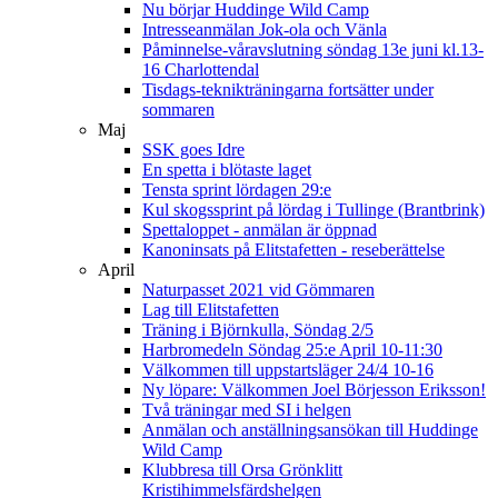
Nu börjar Huddinge Wild Camp
Intresseanmälan Jok-ola och Vänla
Påminnelse-våravslutning söndag 13e juni kl.13-
16 Charlottendal
Tisdags-teknikträningarna fortsätter under
sommaren
Maj
SSK goes Idre
En spetta i blötaste laget
Tensta sprint lördagen 29:e
Kul skogssprint på lördag i Tullinge (Brantbrink)
Spettaloppet - anmälan är öppnad
Kanoninsats på Elitstafetten - reseberättelse
April
Naturpasset 2021 vid Gömmaren
Lag till Elitstafetten
Träning i Björnkulla, Söndag 2/5
Harbromedeln Söndag 25:e April 10-11:30
Välkommen till uppstartsläger 24/4 10-16
Ny löpare: Välkommen Joel Börjesson Eriksson!
Två träningar med SI i helgen
Anmälan och anställningsansökan till Huddinge
Wild Camp
Klubbresa till Orsa Grönklitt
Kristihimmelsfärdshelgen