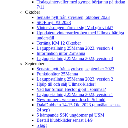
Tisdagsintervaller med gympa börjar nu på tisdag
7/11
Oktober
Senaste nytt från styrelsen, oktober 2023
StOF-nytt #3-2023
Vintersäsongen närmar sig! Vad gör vi då?
Uppdatera vintergarderoben med Ullmax härliga
underställ
Terräng KM 12 Oktober
Laguppställning 25Manna 2023, version 4
Information inför 25manna
Laguppställning 25Manna 2023, version 3
September
Senaste nytt från styrelsen, september 2023
Funktionärer 25Manna
Laguppställning 25Manna 2023, version 2
Hjälp till och sälj Ullmax-kläder!
Vad har Simon Hector gjort i sommar?
Laguppställning 25Manna 2023, version 1
New runner - welcome Joschi Schmid
DalaDubbeln 14-15 Okt 2023 (anmälan senast
24 sep)
5 kämpande SSK ungdomar på USM
Beställ klubbkläder senast 14/9
5 lag!