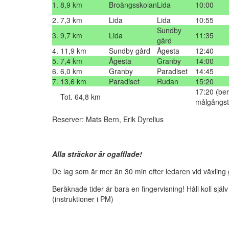
1.
8,9 km
Broängsskolan
Lida
10:00
2.
7,3 km
Lida
Lida
10:55
Sundby
3.
9,7 km
Lida
11:35
gård
4.
11,9 km
Sundby gård
Ågesta
12:40
5.
7,4 km
Ågesta
Granby
14:00
6.
6,0 km
Granby
Paradiset
14:45
7.
13,6 km
Paradiset
Rudan
15:20
17:20 (be
Tot. 64,8 km
målgångst
Reserver: Mats Bern, Erik Dyrelius
Alla sträckor är ogafflade!
De lag som är mer än 30 min efter ledaren vid växling
Beräknade tider är bara en fingervisning! Håll koll sjä
(instruktioner i PM)