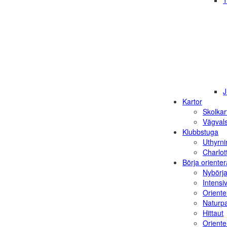
1
J
Kartor
Skolkar
Vägvals
Klubbstuga
Uthyrni
Charlot
Börja orienter
Nybörja
Intensi
Oriente
Naturp
Hittaut
Orienter