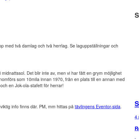
S
r upp med två damlag och två herrlag. Se laguppställningar och
i midnattssol. Det blir inte av, men vi har fått en grym möjlighet
enomförs som 10mila innan 1970, från en plats till en annan med
och en Jok-ola-stafett för herrar!
S
iktig info finns där. PM, mm hittas på
tävlingens Eventor-sida
.
4 
R