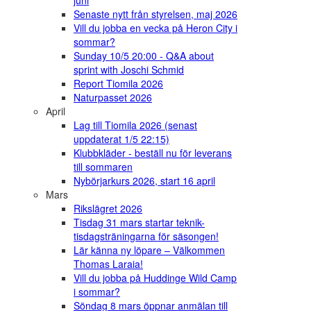
juni
Senaste nytt från styrelsen, maj 2026
Vill du jobba en vecka på Heron City i
sommar?
Sunday 10/5 20:00 - Q&A about
sprint with Joschi Schmid
Report Tiomila 2026
Naturpasset 2026
April
Lag till Tiomila 2026 (senast
uppdaterat 1/5 22:15)
Klubbkläder - beställ nu för leverans
till sommaren
Nybörjarkurs 2026, start 16 april
Mars
Rikslägret 2026
Tisdag 31 mars startar teknik-
tisdagsträningarna för säsongen!
Lär känna ny löpare – Välkommen
Thomas Laraia!
Vill du jobba på Huddinge Wild Camp
i sommar?
Söndag 8 mars öppnar anmälan till