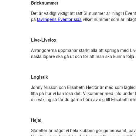
Bricknummer
Det är väldigt viktigt att rätt SI-nummer är inlagt i Even
på
tävlingens Eventor-sida
vilket nummer som är inlagt 
Live-Livelox
Arrangörerna uppmanar starkt alla att springa med Live
nästa löpare ska gå ut och för att man ska kunna följa 
Logistik
Jonny Nilsson och Elisabeth Hector är med som lagledar
titta på hur vi kan lösa det. Vi kommer med info under f
din växling så får du gärna höra av dig till Elisabeth el
Heja!
Stafetter är något vi hela klubben gör gemensamt, oav