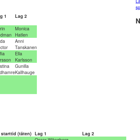
La
sp
g 1
Lag 2
N
rin
Monica
edman
Hatlen
ida
Anni
ctor
Tanskanen
fia
Ella
rsson
Karlsson
istina
Gunilla
dhamre
Kallhauge
starttid (täten)
Lag 1
Lag 2
Oscar Wångberg