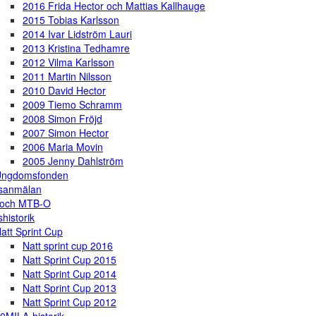
2016 Frida Hector och Mattias Kallhauge
2015 Tobias Karlsson
2014 Ivar Lidström Lauri
2013 Kristina Tedhamre
2012 Vilma Karlsson
2011 Martin Nilsson
2010 David Hector
2009 Tiemo Schramm
2008 Simon Fröjd
2007 Simon Hector
2006 Maria Movin
2005 Jenny Dahlström
Ungdomsfonden
gsanmälan
 och MTB-O
shistorik
att Sprint Cup
Natt sprint cup 2016
Natt Sprint Cup 2015
Natt Sprint Cup 2014
Natt Sprint Cup 2013
Natt Sprint Cup 2012