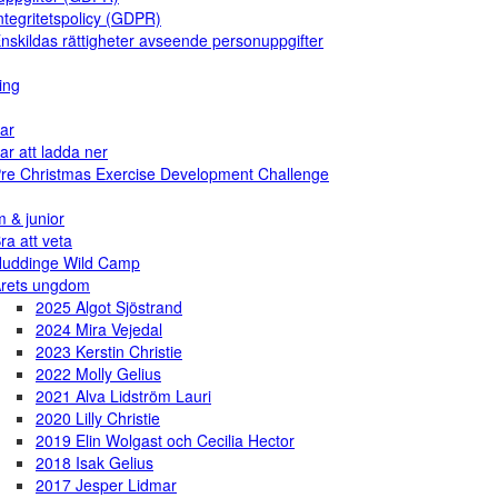
ntegritetspolicy (GDPR)
nskildas rättigheter avseende personuppgifter
ing
ar
ar att ladda ner
re Christmas Exercise Development Challenge
 & junior
ra att veta
uddinge Wild Camp
rets ungdom
2025 Algot Sjöstrand
2024 Mira Vejedal
2023 Kerstin Christie
2022 Molly Gelius
2021 Alva Lidström Lauri
2020 Lilly Christie
2019 Elin Wolgast och Cecilia Hector
2018 Isak Gelius
2017 Jesper Lidmar