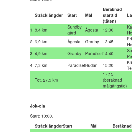
Beräknad
Sträcklängder
Start
Mål
starttid
La
(täten)
Sundby
Ka
1.
8,4 km
Ågesta
12:30
gård
H
Fr
2.
6,9 km
Ågesta
Granby
13:45
He
So
3.
4,9 km
Granby
Paradiset
14:40
Pe
Kr
4.
7,3 km
Paradiset
Rudan
15:20
Te
17:15
Tot. 27,5 km
(beräknad
målgångstid)
Jok-ola
Start: 10:00.
Sträcklängder
Start
Mål
Beräknad 