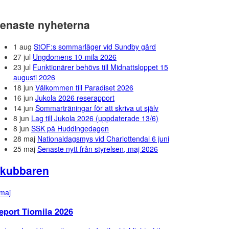
enaste nyheterna
1 aug
StOF:s sommarläger vid Sundby gård
27 jul
Ungdomens 10-mila 2026
23 jul
Funktionärer behövs till Midnattsloppet 15
augusti 2026
18 jun
Välkommen till Paradiset 2026
16 jun
Jukola 2026 reserapport
14 jun
Sommarträningar för att skriva ut själv
8 jun
Lag till Jukola 2026 (uppdaterade 13/6)
8 jun
SSK på Huddingedagen
28 maj
Nationaldagsmys vid Charlottendal 6 juni
25 maj
Senaste nytt från styrelsen, maj 2026
kubbaren
maj
eport Tiomila 2026