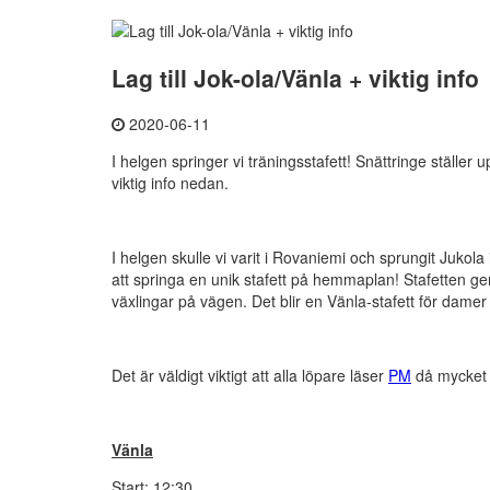
Lag till Jok-ola/Vänla + viktig info
2020-06-11
I helgen springer vi träningsstafett! Snättringe ställe
viktig info nedan.
I helgen skulle vi varit i Rovaniemi och sprungit Jukola 
att springa en unik stafett på hemmaplan! Stafetten g
växlingar på vägen. Det blir en Vänla-stafett för damer 
Det är väldigt viktigt att alla löpare läser
PM
då mycket v
Vänla
Start: 12:30