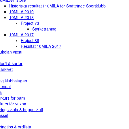
0MILA-historik
Historiska resultat i 10MILA för Snättringe Sportklubb
10MILA 2019
10MILA 2018
Project 73
Styrketräning
10MILA 2017
Project 86
Resultat 10MILA 2017
ukolan viesti
tor/Lärkartor
arkivet
ng klubbstugan
tendal
a
rkurs för barn
vkurs för vuxna
ringsskola & hoppeskutt
asset
ingtips & ordlista