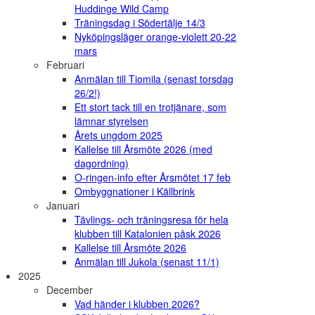
Huddinge Wild Camp
Träningsdag i Södertälje 14/3
Nyköpingsläger orange-violett 20-22
mars
Februari
Anmälan till Tiomila (senast torsdag
26/2!)
Ett stort tack till en trotjänare, som
lämnar styrelsen
Årets ungdom 2025
Kallelse till Årsmöte 2026 (med
dagordning)
O-ringen-info efter Årsmötet 17 feb
Ombyggnationer i Källbrink
Januari
Tävlings- och träningsresa för hela
klubben till Katalonien påsk 2026
Kallelse till Årsmöte 2026
Anmälan till Jukola (senast 11/1)
2025
December
Vad händer i klubben 2026?