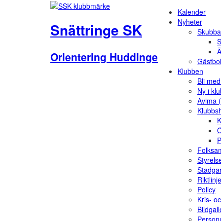
Kalender
Nyheter
Snättringe SK
Skubba
S
Ä
Orientering Huddinge
Gästbo
Klubben
Bli me
Ny i kl
Avima 
Klubbs
K
Ö
P
Folksam
Styrels
Stadga
Riktlinj
Policy
Kris- o
Bildgall
Person