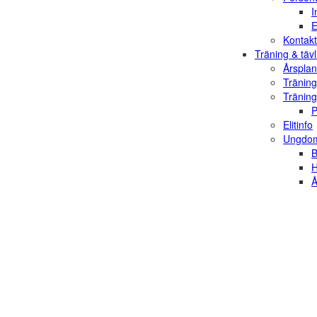
I
E
Kontakt
Träning & tävl
Årsplan
Träning
Träning
P
Elitinfo
Ungdom
B
H
Å