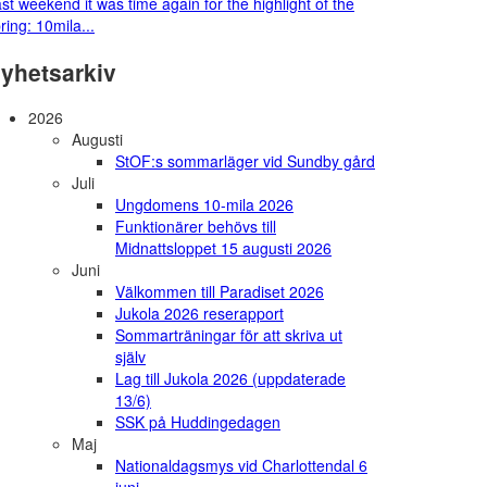
st weekend it was time again for the highlight of the
ring: 10mila...
yhetsarkiv
2026
Augusti
StOF:s sommarläger vid Sundby gård
Juli
Ungdomens 10-mila 2026
Funktionärer behövs till
Midnattsloppet 15 augusti 2026
Juni
Välkommen till Paradiset 2026
Jukola 2026 reserapport
Sommarträningar för att skriva ut
själv
Lag till Jukola 2026 (uppdaterade
13/6)
SSK på Huddingedagen
Maj
Nationaldagsmys vid Charlottendal 6