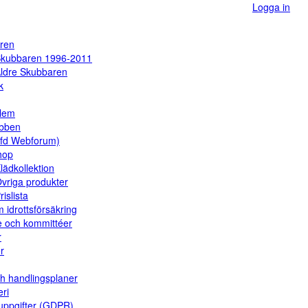
Logga in
ren
kubbaren 1996-2011
ldre Skubbaren
k
dlem
ubben
(fd Webforum)
hop
lädkollektion
vriga produkter
rislista
 idrottsförsäkring
e och kommittéer
r
er
ch handlingsplaner
eri
uppgifter (GDPR)