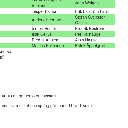
John Wolgast
Aneland
Jesper Lidmar
Erik Lidström Lauri
Stefan Svensson
Anders Hedman
Gelius
Simon Hector
Fredrik Boström
Isak Gelius
Per Kallhauge
Fredrik Ahnlén
Albin Hainke
Mattias Kallhauge
Patrik Äppelgran
räknad
id)
 går ut i en gemensam masstart.
lv med liveresultat och spring gärna med Live-Livelox