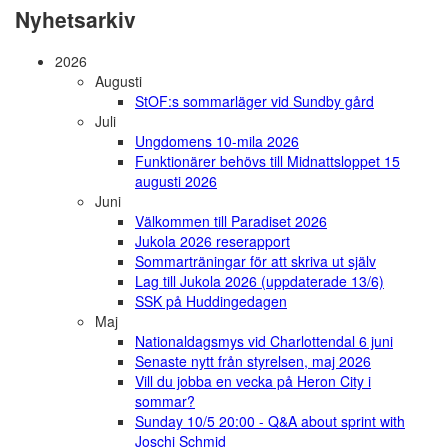
Nyhetsarkiv
2026
Augusti
StOF:s sommarläger vid Sundby gård
Juli
Ungdomens 10-mila 2026
Funktionärer behövs till Midnattsloppet 15
augusti 2026
Juni
Välkommen till Paradiset 2026
Jukola 2026 reserapport
Sommarträningar för att skriva ut själv
Lag till Jukola 2026 (uppdaterade 13/6)
SSK på Huddingedagen
Maj
Nationaldagsmys vid Charlottendal 6 juni
Senaste nytt från styrelsen, maj 2026
Vill du jobba en vecka på Heron City i
sommar?
Sunday 10/5 20:00 - Q&A about sprint with
Joschi Schmid