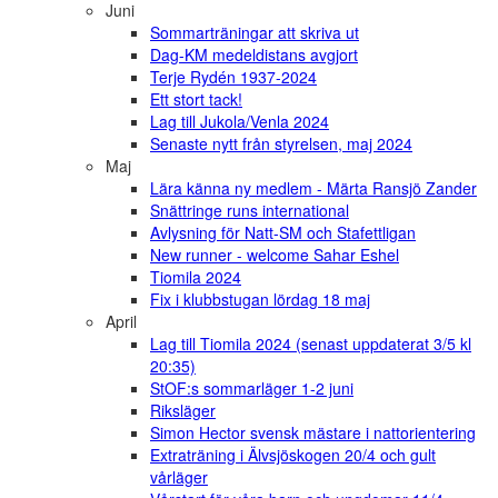
Juni
Sommarträningar att skriva ut
Dag-KM medeldistans avgjort
Terje Rydén 1937-2024
Ett stort tack!
Lag till Jukola/Venla 2024
Senaste nytt från styrelsen, maj 2024
Maj
Lära känna ny medlem - Märta Ransjö Zander
Snättringe runs international
Avlysning för Natt-SM och Stafettligan
New runner - welcome Sahar Eshel
Tiomila 2024
Fix i klubbstugan lördag 18 maj
April
Lag till Tiomila 2024 (senast uppdaterat 3/5 kl
20:35)
StOF:s sommarläger 1-2 juni
Riksläger
Simon Hector svensk mästare i nattorientering
Extraträning i Älvsjöskogen 20/4 och gult
vårläger