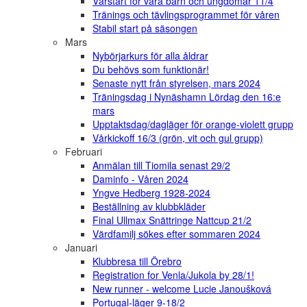
Vårstart för våra barn och ungdomar 11/4
Tränings och tävlingsprogrammet för våren
Stabil start på säsongen
Mars
Nybörjarkurs för alla åldrar
Du behövs som funktionär!
Senaste nytt från styrelsen, mars 2024
Träningsdag i Nynäshamn Lördag den 16:e
mars
Upptaktsdag/dagläger för orange-violett grupp
Vårkickoff 16/3 (grön, vit och gul grupp)
Februari
Anmälan till Tiomila senast 29/2
Daminfo - Våren 2024
Yngve Hedberg 1928-2024
Beställning av klubbkläder
Final Ullmax Snättringe Nattcup 21/2
Värdfamilj sökes efter sommaren 2024
Januari
Klubbresa till Örebro
Registration for Venla/Jukola by 28/1!
New runner - welcome Lucie Janoušková
Portugal-läger 9-18/2