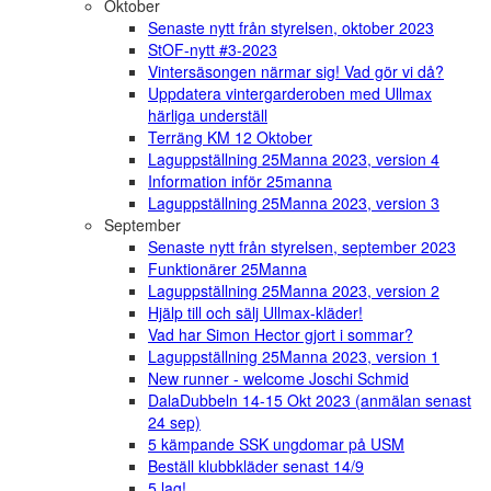
Oktober
Senaste nytt från styrelsen, oktober 2023
StOF-nytt #3-2023
Vintersäsongen närmar sig! Vad gör vi då?
Uppdatera vintergarderoben med Ullmax
härliga underställ
Terräng KM 12 Oktober
Laguppställning 25Manna 2023, version 4
Information inför 25manna
Laguppställning 25Manna 2023, version 3
September
Senaste nytt från styrelsen, september 2023
Funktionärer 25Manna
Laguppställning 25Manna 2023, version 2
Hjälp till och sälj Ullmax-kläder!
Vad har Simon Hector gjort i sommar?
Laguppställning 25Manna 2023, version 1
New runner - welcome Joschi Schmid
DalaDubbeln 14-15 Okt 2023 (anmälan senast
24 sep)
5 kämpande SSK ungdomar på USM
Beställ klubbkläder senast 14/9
5 lag!