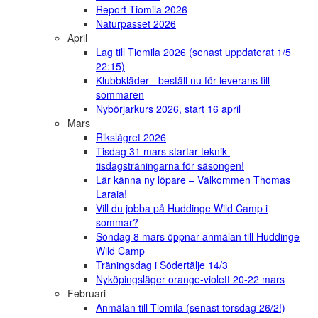
Report Tiomila 2026
Naturpasset 2026
April
Lag till Tiomila 2026 (senast uppdaterat 1/5
22:15)
Klubbkläder - beställ nu för leverans till
sommaren
Nybörjarkurs 2026, start 16 april
Mars
Rikslägret 2026
Tisdag 31 mars startar teknik-
tisdagsträningarna för säsongen!
Lär känna ny löpare – Välkommen Thomas
Laraia!
Vill du jobba på Huddinge Wild Camp i
sommar?
Söndag 8 mars öppnar anmälan till Huddinge
Wild Camp
Träningsdag i Södertälje 14/3
Nyköpingsläger orange-violett 20-22 mars
Februari
Anmälan till Tiomila (senast torsdag 26/2!)