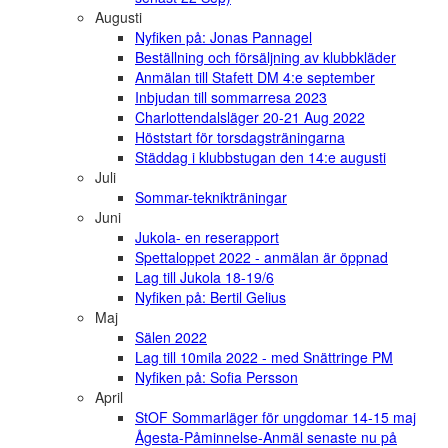
Augusti
Nyfiken på: Jonas Pannagel
Beställning och försäljning av klubbkläder
Anmälan till Stafett DM 4:e september
Inbjudan till sommarresa 2023
Charlottendalsläger 20-21 Aug 2022
Höststart för torsdagsträningarna
Städdag i klubbstugan den 14:e augusti
Juli
Sommar-teknikträningar
Juni
Jukola- en reserapport
Spettaloppet 2022 - anmälan är öppnad
Lag till Jukola 18-19/6
Nyfiken på: Bertil Gelius
Maj
Sälen 2022
Lag till 10mila 2022 - med Snättringe PM
Nyfiken på: Sofia Persson
April
StOF Sommarläger för ungdomar 14-15 maj
Ågesta-Påminnelse-Anmäl senaste nu på