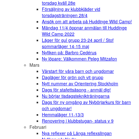
torsdag kväll 28e
Försäljning av klubbkläder vid
torsdagsträningen 28/4
Ansök om att arbeta på Huddinge Wild Camp!
Måndag 11/4 öppnar anmälan till Huddinge
Wild Camp 2022
Läger för gul grupp 23-24 april / Stof
sommarläger 14-15 maj
Nyfiken på: Barbro Cedérus
Ny löpare: Välkommen Peleg Mitzafon
Mars
Vårstart för våra barn och ungdomar
Dagläger för grön och vit grupp
Nytt nummer av Orientering Stockholm
Dags för stafettsäsong - anmäl dig!
Nu börjar tisdagsteknikträningarna
Dags för ny omgång av Nybörjarkurs för barn
och ungdomar!
Hemmaläger 11-13/3
Renovering i klubbstugan- status v 9
Februari
Nya reflexer på Långa reflexslingan