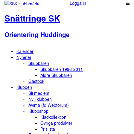
Logga in
Snättringe SK
Orientering Huddinge
Kalender
Nyheter
Skubbaren
Skubbaren 1996-2011
Äldre Skubbaren
Gästbok
Klubben
Bli medlem
Ny i klubben
Avima (fd Webforum)
Klubbshop
Klädkollektion
Övriga produkter
Prislista