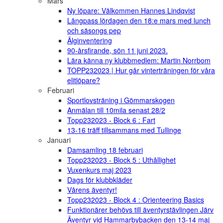
Mars
Ny löpare: Välkommen Hannes Lindqvist
Långpass lördagen den 18:e mars med lunch
och säsongs pep
Älginventering
90-årsfirande, sön 11 juni 2023.
Lära känna ny klubbmedlem: Martin Norrbom
TOPP232023 | Hur går vinterträningen för våra
elitlöpare?
Februari
Sportlovsträning i Gömmarskogen
Anmälan till 10mila senast 28/2
Topp232023 - Block 6 : Fart
13-16 träff tillsammans med Tullinge
Januari
Damsamling 18 februari
Topp232023 - Block 5 : Uthållighet
Vuxenkurs maj 2023
Dags för klubbkläder
Vårens äventyr!
Topp232023 - Block 4 : Orienteering Basics
Funktionärer behövs till äventyrstävlingen Järv
Äventyr vid Hammarbybacken den 13-14 maj