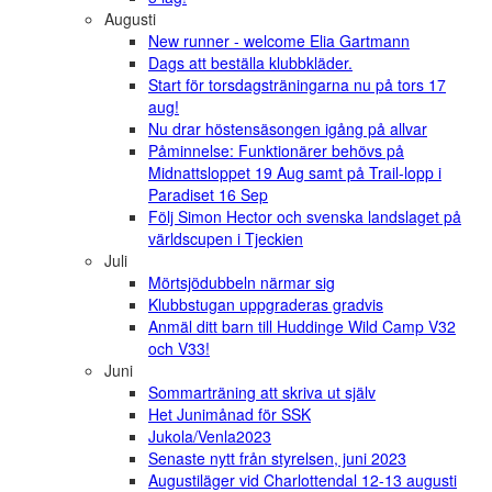
Augusti
New runner - welcome Elia Gartmann
Dags att beställa klubbkläder.
Start för torsdagsträningarna nu på tors 17
aug!
Nu drar höstensäsongen igång på allvar
Påminnelse: Funktionärer behövs på
Midnattsloppet 19 Aug samt på Trail-lopp i
Paradiset 16 Sep
Följ Simon Hector och svenska landslaget på
världscupen i Tjeckien
Juli
Mörtsjödubbeln närmar sig
Klubbstugan uppgraderas gradvis
Anmäl ditt barn till Huddinge Wild Camp V32
och V33!
Juni
Sommarträning att skriva ut själv
Het Junimånad för SSK
Jukola/Venla2023
Senaste nytt från styrelsen, juni 2023
Augustiläger vid Charlottendal 12-13 augusti