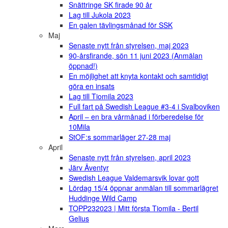
Snättringe SK firade 90 år
Lag till Jukola 2023
En galen tävlingsmånad för SSK
Maj
Senaste nytt från styrelsen, maj 2023
90-årsfirande, sön 11 juni 2023 (Anmälan
öppnad!)
En möjlighet att knyta kontakt och samtidigt
göra en insats
Lag till Tiomila 2023
Full fart på Swedish League #3-4 i Svalboviken
April – en bra vårmånad i förberedelse för
10Mila
StOF:s sommarläger 27-28 maj
April
Senaste nytt från styrelsen, april 2023
Järv Äventyr
Swedish League Valdemarsvik lovar gott
Lördag 15/4 öppnar anmälan till sommarlägret
Huddinge Wild Camp
TOPP232023 | Mitt första Tiomila - Bertil
Gelius