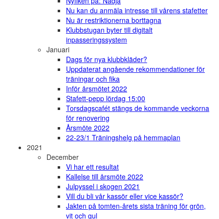
Nyfiken på: Nadja
Nu kan du anmäla intresse till vårens stafetter
Nu är restriktionerna borttagna
Klubbstugan byter till digitalt
inpasseringssystem
Januari
Dags för nya klubbkläder?
Uppdaterat angående rekommendationer för
träningar och fika
Inför årsmötet 2022
Stafett-pepp lördag 15:00
Torsdagscafét stängs de kommande veckorna
för renovering
Årsmöte 2022
22-23/1 Träningshelg på hemmaplan
2021
December
Vi har ett resultat
Kallelse till årsmöte 2022
Julpyssel i skogen 2021
Vill du bli vår kassör eller vice kassör?
Jakten på tomten-årets sista träning för grön,
vit och gul