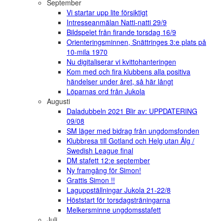
September
Vi startar upp lite försiktigt
Intresseanmälan Natti-natti 29/9
Bildspelet från firande torsdag 16/9
Orienteringsminnen, Snättringes 3:e plats på
10-mila 1970
Nu digitaliserar vi kvittohanteringen
Kom med och fira klubbens alla positiva
händelser under året, så här långt
Löparnas ord från Jukola
Augusti
Daladubbeln 2021 Blir av: UPPDATERING
09/08
SM läger med bidrag från ungdomsfonden
Klubbresa till Gotland och Helg utan Älg /
Swedish League final
DM stafett 12:e september
Ny framgång för Simon!
Grattis Simon !!
Laguppställningar Jukola 21-22/8
Höststart för torsdagsträningarna
Melkersminne ungdomsstafett
Juli