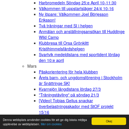
Harbromedeln Söndag 25:e April 10-11:30
Välkommen till uppstartsläger 24/4 10-16
Ny löpare: Välkommen Joel Börjesson
Eriksson!
Två träningar med SI i helgen
Anmälan och anställningsansökan till Huddinge
Wild Camp
Klubbresa till Orsa Grönklitt
Kristihimmelsfärdshelgen
Svartvik medeldistans med sportident lördag
den 10:e april
Mars
Påskorientering för hela klubben
Årets barn- och ungdomsförening i Stockholm
är Snättringe SK!
Kvarnsjön långdistans lördag 27/3
"Träningstävling" på söndag 21/3
[Video] Tobias Gelius snackar
överbelastningsskador med StOF projekt
15/16
Varför sprintar vi inte lika snabbt som Usain
Denna webbplats använder cookies för att ge dig bästa möjliga
Okej
Bolt?
upplevelse av webbplatsen.
Mer om cookies