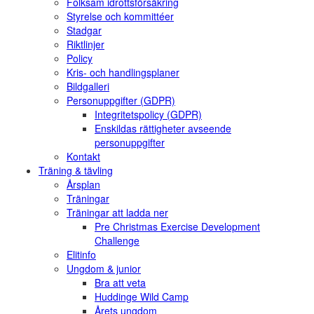
Folksam idrottsförsäkring
Styrelse och kommittéer
Stadgar
Riktlinjer
Policy
Kris- och handlingsplaner
Bildgalleri
Personuppgifter (GDPR)
Integritetspolicy (GDPR)
Enskildas rättigheter avseende
personuppgifter
Kontakt
Träning & tävling
Årsplan
Träningar
Träningar att ladda ner
Pre Christmas Exercise Development
Challenge
Elitinfo
Ungdom & junior
Bra att veta
Huddinge Wild Camp
Årets ungdom