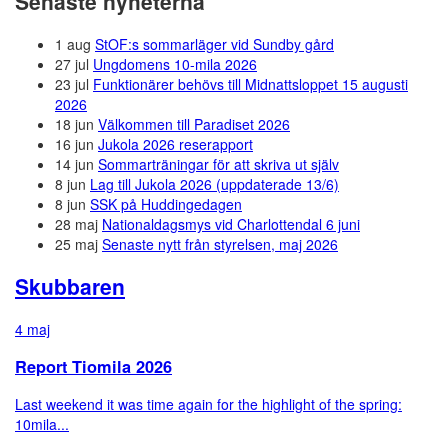
Senaste nyheterna
1 aug
StOF:s sommarläger vid Sundby gård
27 jul
Ungdomens 10-mila 2026
23 jul
Funktionärer behövs till Midnattsloppet 15 augusti
2026
18 jun
Välkommen till Paradiset 2026
16 jun
Jukola 2026 reserapport
14 jun
Sommarträningar för att skriva ut själv
8 jun
Lag till Jukola 2026 (uppdaterade 13/6)
8 jun
SSK på Huddingedagen
28 maj
Nationaldagsmys vid Charlottendal 6 juni
25 maj
Senaste nytt från styrelsen, maj 2026
Skubbaren
4 maj
Report Tiomila 2026
Last weekend it was time again for the highlight of the spring:
10mila...