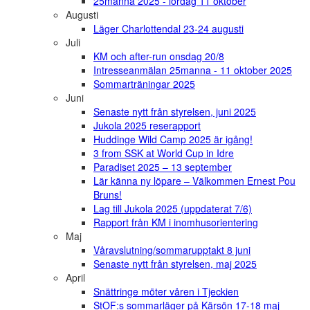
25manna 2025 - lördag 11 oktober
Augusti
Läger Charlottendal 23-24 augusti
Juli
KM och after-run onsdag 20/8
Intresseanmälan 25manna - 11 oktober 2025
Sommarträningar 2025
Juni
Senaste nytt från styrelsen, juni 2025
Jukola 2025 reserapport
Huddinge Wild Camp 2025 är igång!
3 from SSK at World Cup in Idre
Paradiset 2025 – 13 september
Lär känna ny löpare – Välkommen Ernest Pou
Bruns!
Lag till Jukola 2025 (uppdaterat 7/6)
Rapport från KM i inomhusorientering
Maj
Våravslutning/sommarupptakt 8 juni
Senaste nytt från styrelsen, maj 2025
April
Snättringe möter våren i Tjeckien
StOF:s sommarläger på Kärsön 17-18 maj