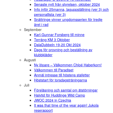
Senaste nytt från styrelsen, oktober 2024
Info inför 25manna, laguppställning (ver 3) och
personallista (ver 3)
Snättringe vinner ungdomsserien för tredje
året i rad
September
Karl-Gunnar Forsberg till minne
Terräng KM 3 Oktober
DalaDubbeln 19-20 Okt 2024
Dags för provning och beställning av
klubbkläder
Augusti
Ny löpare – Välkommen Chloé Haberkorn!
Välkommen till Paradiset
Anmäl intresse till höstens stafetter
Höststart för torsdagsträningarna
Juli
Föreläsning och samtal om ätstörningar
Halvtid för Huddinge Wild Camp
JWOC 2024 in Czechia
It was that time of the year again! Jukola
reserapport