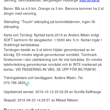
Samling: Glömstaskolan, Bergavägen Huddinge
Visa på karta
Banor: Blå ca 4,5 km, Orange ca 3 km. Banorna kommer ha 2 st
slingor med varvning.
Stämpling: "Touch"-stämpling på kontrollskärmen, ingen SI-
stämpling.
Karta och Terräng: Nyritad karta 2015 av Anders Wisén enligt
SOFT kartnorm för skogskartor. 1:5000 ekv. 5 m. Kartan ingår i
Snättringe kartdatabas.
Terrängen består av 2 st större höjder genomkorsad av en
körväg. Ett mindre stignät genomkorsar området. Tomtmark
förekommer i stor utsträckning och får inte beträdas. En mindre
telefonledning genomkorsar området och är INTE markerad på
kartan. VID PASSERING AV VÄG, SE UPP FÖR BILTRAFIK!
Träningsledare och banläggare: Anders Wisén, Tel.
070-786 3820
Uppdaterad senast: 2016-10-12 20:32:35 av Gunilla Kallhauge
Skapad: 2016-09-23 14:29:57 av Mikael Nilsson