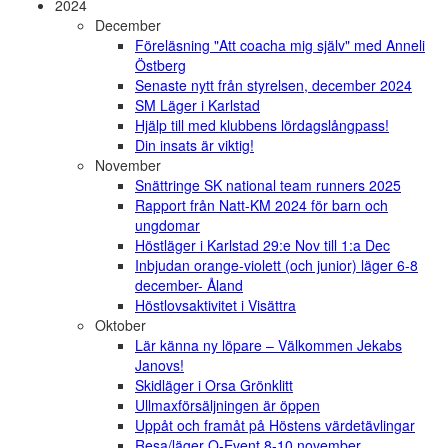
2024
December
Föreläsning "Att coacha mig själv" med Anneli
Östberg
Senaste nytt från styrelsen, december 2024
SM Läger i Karlstad
Hjälp till med klubbens lördagslångpass!
Din insats är viktig!
November
Snättringe SK national team runners 2025
Rapport från Natt-KM 2024 för barn och
ungdomar
Höstläger i Karlstad 29:e Nov till 1:a Dec
Inbjudan orange-violett (och junior) läger 6-8
december- Åland
Höstlovsaktivitet i Visättra
Oktober
Lär känna ny löpare – Välkommen Jekabs
Janovs!
Skidläger i Orsa Grönklitt
Ullmaxförsäljningen är öppen
Uppåt och framåt på Höstens värdetävlingar
Resa/läger O-Event 8-10 november