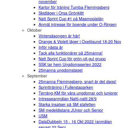
november
Kartor för träning Tumba-Flemingsberg
Skidläger i Orsa Grönklitt
Natt Sprint Cup #1 på Masmoplatån
Anmäl intresse för boende under O-Ringen
Oktober
Vintersäsongen är här!
Orange & Violett läger i Oxelösund 18-20 Nov
Inför nästa år
Tack alla funktionärer på 25manna!
Natt Sprint Cup för grön-vit-gul grupp
SSK tar hem Ungdomsserien 2022
25manna ungdomslaget
September
25manna Flemingsberg- snart är det dags!
Sprintträning i Fullerstaparken
Terräng-KM för våra ungdomar och juniorer
Intresseanmälan Natti-natti 28/9
Starka insatser på SM stafetten
SM medeldistans JUnior och Senior
USM
DalaDubbeln 15 - 16 Okt 2022 (anmälan
senast 22 Sep)