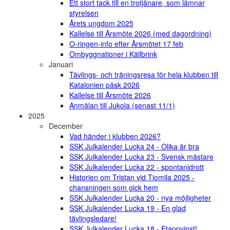
Ett stort tack till en trotjänare, som lämnar
styrelsen
Årets ungdom 2025
Kallelse till Årsmöte 2026 (med dagordning)
O-ringen-info efter Årsmötet 17 feb
Ombyggnationer i Källbrink
Januari
Tävlings- och träningsresa för hela klubben till
Katalonien påsk 2026
Kallelse till Årsmöte 2026
Anmälan till Jukola (senast 11/1)
2025
December
Vad händer i klubben 2026?
SSK Julkalender Lucka 24 - Olika är bra
SSK Julkalender Lucka 23 - Svensk mästare
SSK Julkalender Lucka 22 - spontanidrott
Historien om Tristan vid Tiomila 2025 -
chansningen som gick hem
SSK Julkalender Lucka 20 - nya möjligheter
SSK Julkalender Lucka 19 - En glad
tävlingsledare!
SSK Julkalender Lucka 18 - Etappvinst!