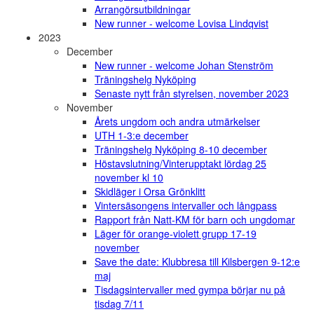
Arrangörsutbildningar
New runner - welcome Lovisa Lindqvist
2023
December
New runner - welcome Johan Stenström
Träningshelg Nyköping
Senaste nytt från styrelsen, november 2023
November
Årets ungdom och andra utmärkelser
UTH 1-3:e december
Träningshelg Nyköping 8-10 december
Höstavslutning/Vinterupptakt lördag 25
november kl 10
Skidläger i Orsa Grönklitt
Vintersäsongens intervaller och långpass
Rapport från Natt-KM för barn och ungdomar
Läger för orange-violett grupp 17-19
november
Save the date: Klubbresa till Kilsbergen 9-12:e
maj
Tisdagsintervaller med gympa börjar nu på
tisdag 7/11