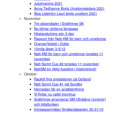
Julutmaning 2021
Anna Tedhamre Årets Ungdomsledare 2021
Alva Lidström Lauri årets ungdom 2021
November
Tre stipendiater i Snättringe SK
Nu börjar vinterns långpass
Höstavslutning sön 5 dec
Rapport från Natt-KM för barn och ungdomar
Orange/Violett i Ockle
10mila-läger 3-5/12
Natt-KM för barn och ungdomar torsdag 11
november
Natt Sprint Cup #2 torsdag 11 november
NattSM en riktig ljusglimt i höstmörkret!
Oktober
Rauktit fina prestationer på Gotland
Natt Sprint Cup #1 vid Sundby
Hemsidan får en ansiktslyftning
Vi flyttar nu cafét inomhus
Snättringe arrangerar SM Ultralång (juniorer)
och Höstlunken
Intresseanmälan Smålandskavlen 30-31/10