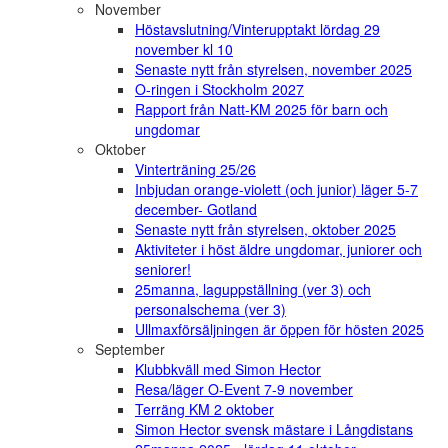
November
Höstavslutning/Vinterupptakt lördag 29
november kl 10
Senaste nytt från styrelsen, november 2025
O-ringen i Stockholm 2027
Rapport från Natt-KM 2025 för barn och
ungdomar
Oktober
Vinterträning 25/26
Inbjudan orange-violett (och junior) läger 5-7
december- Gotland
Senaste nytt från styrelsen, oktober 2025
Aktiviteter i höst äldre ungdomar, juniorer och
seniorer!
25manna, laguppställning (ver 3) och
personalschema (ver 3)
Ullmaxförsäljningen är öppen för hösten 2025
September
Klubbkväll med Simon Hector
Resa/läger O-Event 7-9 november
Terräng KM 2 oktober
Simon Hector svensk mästare i Långdistans