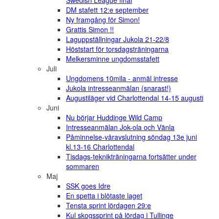
Swedish League final
DM stafett 12:e september
Ny framgång för Simon!
Grattis Simon !!
Laguppställningar Jukola 21-22/8
Höststart för torsdagsträningarna
Melkersminne ungdomsstafett
Juli
Ungdomens 10mila - anmäl intresse
Jukola intresseanmälan (snarast!)
Augustiläger vid Charlottendal 14-15 augusti
Juni
Nu börjar Huddinge Wild Camp
Intresseanmälan Jok-ola och Vänla
Påminnelse-våravslutning söndag 13e juni
kl.13-16 Charlottendal
Tisdags-teknikträningarna fortsätter under
sommaren
Maj
SSK goes Idre
En spetta i blötaste laget
Tensta sprint lördagen 29:e
Kul skogssprint på lördag i Tullinge