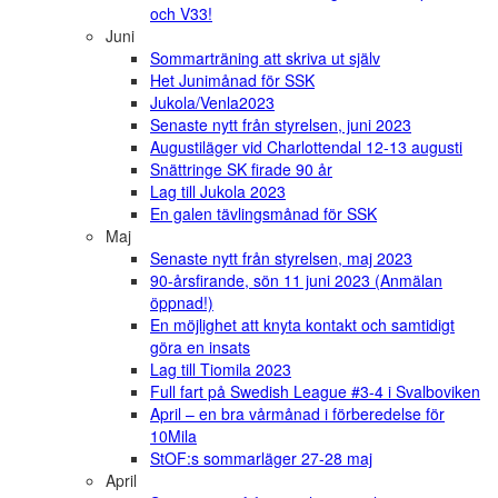
och V33!
Juni
Sommarträning att skriva ut själv
Het Junimånad för SSK
Jukola/Venla2023
Senaste nytt från styrelsen, juni 2023
Augustiläger vid Charlottendal 12-13 augusti
Snättringe SK firade 90 år
Lag till Jukola 2023
En galen tävlingsmånad för SSK
Maj
Senaste nytt från styrelsen, maj 2023
90-årsfirande, sön 11 juni 2023 (Anmälan
öppnad!)
En möjlighet att knyta kontakt och samtidigt
göra en insats
Lag till Tiomila 2023
Full fart på Swedish League #3-4 i Svalboviken
April – en bra vårmånad i förberedelse för
10Mila
StOF:s sommarläger 27-28 maj
April