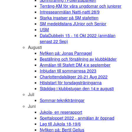
Sprintträning i Fullerstaparken
Terräng-KM för våra ungdomar och juniorer
Intresseanmälan Natti-natti 28/9
Starka insatser på SM stafetten
SM medeldistans JUnior och Senior
USM
DalaDubbeln 15 - 16 Okt 2022 (anmälan
senast 22 Sep)
Augusti
Nyfiken på: Jonas Pannagel
Beställning och försäljning av klubbkläder
Anmälan till Stafett DM 4:e september
Inbjudan till sommarresa 2023
Charlottendalsläger 20-21 Aug 2022
Höststart för torsdagsträningarna
Städdag i klubbstugan den 14:e augusti
Juli
Sommar-teknikträningar
Juni
Jukola- en reserapport
Spettaloppet 2022 - anmälan är öppnad
Lag till Jukola 18-19/6
Nyfiken på: Bertil Gelius