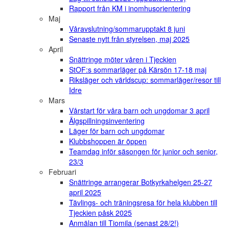
Rapport från KM i inomhusorientering
Maj
Våravslutning/sommarupptakt 8 juni
Senaste nytt från styrelsen, maj 2025
April
Snättringe möter våren i Tjeckien
StOF:s sommarläger på Kärsön 17-18 maj
Riksläger och världscup: sommarläger/resor till
Idre
Mars
Vårstart för våra barn och ungdomar 3 april
Älgspillningsinventering
Läger för barn och ungdomar
Klubbshoppen är öppen
Teamdag inför säsongen för junior och senior,
23/3
Februari
Snättringe arrangerar Botkyrkahelgen 25-27
april 2025
Tävlings- och träningsresa för hela klubben till
Tjeckien påsk 2025
Anmälan till Tiomila (senast 28/2!)