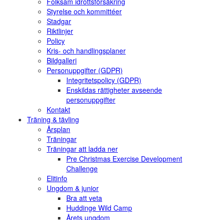
Folksam idrottsförsäkring
Styrelse och kommittéer
Stadgar
Riktlinjer
Policy
Kris- och handlingsplaner
Bildgalleri
Personuppgifter (GDPR)
Integritetspolicy (GDPR)
Enskildas rättigheter avseende
personuppgifter
Kontakt
Träning & tävling
Årsplan
Träningar
Träningar att ladda ner
Pre Christmas Exercise Development
Challenge
Elitinfo
Ungdom & junior
Bra att veta
Huddinge Wild Camp
Årets ungdom