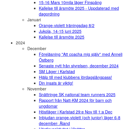
15-16 Mars 10mila läger Finspång
Kallelse till årsmöte 2025 - Uppdaterad med
dagordning
Januari
Orange-violett träningsdag 8/2
Jukola, 14-15 juni 2025
Kallelse till årsmöte 2025
2024
December
Föreläsning "Att coacha mig själv" med Anneli
Östberg
Senaste nytt från styrelsen, december 2024
SM Läger i Karlstad
Hjälp till med klubbens lördagslångpass!
Din insats är viktig!
November
Snättringe SK national team runners 2025
Rapport från Natt-KM 2024 för barn och
ungdomar
Höstläger i Karlstad 29:e Nov till 1:a Dec
Inbjudan orange-violett (och junior) läger 6-8
december- Åland