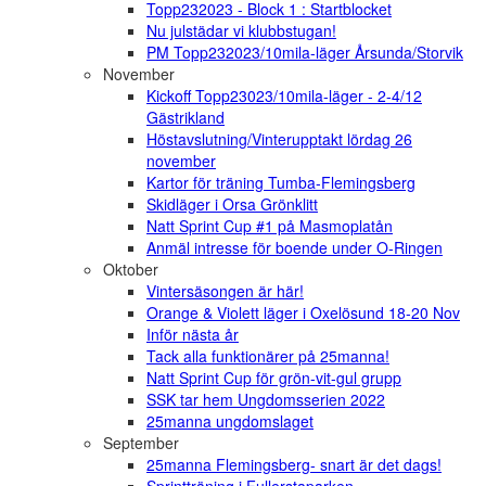
Topp232023 - Block 1 : Startblocket
Nu julstädar vi klubbstugan!
PM Topp232023/10mila-läger Årsunda/Storvik
November
Kickoff Topp23023/10mila-läger - 2-4/12
Gästrikland
Höstavslutning/Vinterupptakt lördag 26
november
Kartor för träning Tumba-Flemingsberg
Skidläger i Orsa Grönklitt
Natt Sprint Cup #1 på Masmoplatån
Anmäl intresse för boende under O-Ringen
Oktober
Vintersäsongen är här!
Orange & Violett läger i Oxelösund 18-20 Nov
Inför nästa år
Tack alla funktionärer på 25manna!
Natt Sprint Cup för grön-vit-gul grupp
SSK tar hem Ungdomsserien 2022
25manna ungdomslaget
September
25manna Flemingsberg- snart är det dags!