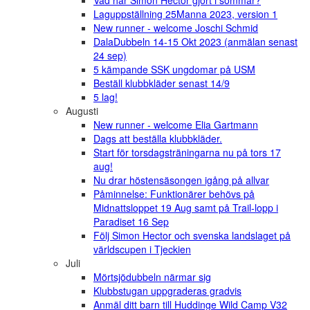
Vad har Simon Hector gjort i sommar?
Laguppställning 25Manna 2023, version 1
New runner - welcome Joschi Schmid
DalaDubbeln 14-15 Okt 2023 (anmälan senast
24 sep)
5 kämpande SSK ungdomar på USM
Beställ klubbkläder senast 14/9
5 lag!
Augusti
New runner - welcome Elia Gartmann
Dags att beställa klubbkläder.
Start för torsdagsträningarna nu på tors 17
aug!
Nu drar höstensäsongen igång på allvar
Påminnelse: Funktionärer behövs på
Midnattsloppet 19 Aug samt på Trail-lopp i
Paradiset 16 Sep
Följ Simon Hector och svenska landslaget på
världscupen i Tjeckien
Juli
Mörtsjödubbeln närmar sig
Klubbstugan uppgraderas gradvis
Anmäl ditt barn till Huddinge Wild Camp V32