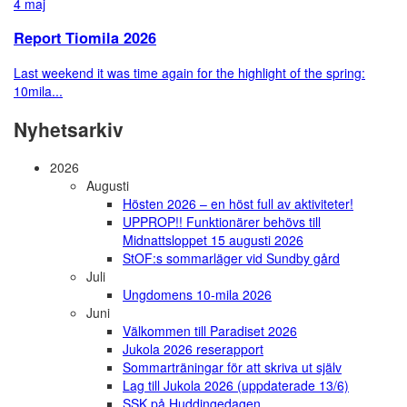
4 maj
Report Tiomila 2026
Last weekend it was time again for the highlight of the spring:
10mila...
Nyhetsarkiv
2026
Augusti
Hösten 2026 – en höst full av aktiviteter!
UPPROP!! Funktionärer behövs till
Midnattsloppet 15 augusti 2026
StOF:s sommarläger vid Sundby gård
Juli
Ungdomens 10-mila 2026
Juni
Välkommen till Paradiset 2026
Jukola 2026 reserapport
Sommarträningar för att skriva ut själv
Lag till Jukola 2026 (uppdaterade 13/6)
SSK på Huddingedagen