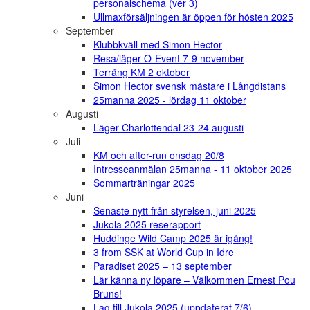
personalschema (ver 3)
Ullmaxförsäljningen är öppen för hösten 2025
September
Klubbkväll med Simon Hector
Resa/läger O-Event 7-9 november
Terräng KM 2 oktober
Simon Hector svensk mästare i Långdistans
25manna 2025 - lördag 11 oktober
Augusti
Läger Charlottendal 23-24 augusti
Juli
KM och after-run onsdag 20/8
Intresseanmälan 25manna - 11 oktober 2025
Sommarträningar 2025
Juni
Senaste nytt från styrelsen, juni 2025
Jukola 2025 reserapport
Huddinge Wild Camp 2025 är igång!
3 from SSK at World Cup in Idre
Paradiset 2025 – 13 september
Lär känna ny löpare – Välkommen Ernest Pou
Bruns!
Lag till Jukola 2025 (uppdaterat 7/6)