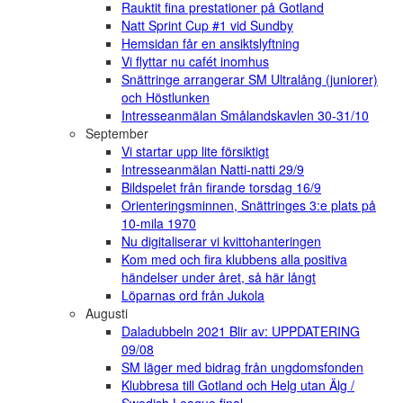
Rauktit fina prestationer på Gotland
Natt Sprint Cup #1 vid Sundby
Hemsidan får en ansiktslyftning
Vi flyttar nu cafét inomhus
Snättringe arrangerar SM Ultralång (juniorer)
och Höstlunken
Intresseanmälan Smålandskavlen 30-31/10
September
Vi startar upp lite försiktigt
Intresseanmälan Natti-natti 29/9
Bildspelet från firande torsdag 16/9
Orienteringsminnen, Snättringes 3:e plats på
10-mila 1970
Nu digitaliserar vi kvittohanteringen
Kom med och fira klubbens alla positiva
händelser under året, så här långt
Löparnas ord från Jukola
Augusti
Daladubbeln 2021 Blir av: UPPDATERING
09/08
SM läger med bidrag från ungdomsfonden
Klubbresa till Gotland och Helg utan Älg /