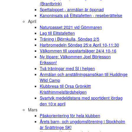
(Brantbrink)
Spettaloppet - anmälan är öppnad
Kanoninsats på Elitstafetten - reseberättelse
April
Naturpasset 2021 vid Gömmaren
Lag till Elitstafetten
Träning i Björnkulla, Söndag 2/5
Harbromedeln Söndag 25:e April 10-11:30
Välkommen till uppstartsläger 24/4 10-16
Ny löpare: Välkommen Joel Börjesson
Eriksson!
Två träningar med SI i helgen
Anmälan och anställningsansökan till Huddinge
Wild Camp
Klubbresa till Orsa Grönklitt
Kristihimmelsfärdshelgen
Svartvik medeldistans med sportident lördag
den 10:e april
Mars
Påskorientering för hela klubben
Årets barn- och ungdomsförening i Stockholm
är Snättringe SK!