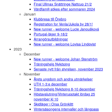
Final Ullmax Snättringe Nattcup 21/2
Värdfamilj sökes efter sommaren 2024
Januari
Klubbresa till Örebro
Registration for Venla/Jukola by 28/1!
New runner - welcome Lucie Janoušková
Portugal-läger 9-18/2
Arrangörsutbildningar
New runner - welcome Lovisa Lindqvist
2023
December
New runner - welcome Johan Stenström
Träningshelg Nyköping
Senaste nytt från styrelsen, november 2023
November
Årets ungdom och andra utmärkelser
UTH 1-3:e december
Träningshelg Nyköping 8-10 december
Höstavslutning/Vinterupptakt lördag 25
november kl 10
Skidläger i Orsa Grönklitt
Vintersäsongens intervaller och långpass