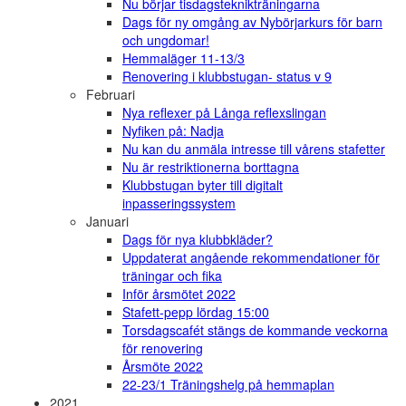
Nu börjar tisdagsteknikträningarna
Dags för ny omgång av Nybörjarkurs för barn
och ungdomar!
Hemmaläger 11-13/3
Renovering i klubbstugan- status v 9
Februari
Nya reflexer på Långa reflexslingan
Nyfiken på: Nadja
Nu kan du anmäla intresse till vårens stafetter
Nu är restriktionerna borttagna
Klubbstugan byter till digitalt
inpasseringssystem
Januari
Dags för nya klubbkläder?
Uppdaterat angående rekommendationer för
träningar och fika
Inför årsmötet 2022
Stafett-pepp lördag 15:00
Torsdagscafét stängs de kommande veckorna
för renovering
Årsmöte 2022
22-23/1 Träningshelg på hemmaplan
2021