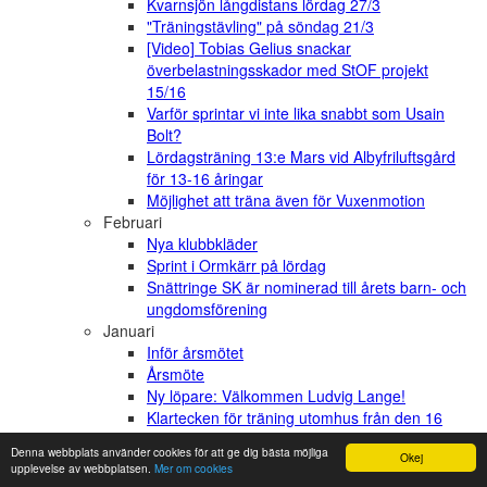
Kvarnsjön långdistans lördag 27/3
"Träningstävling" på söndag 21/3
[Video] Tobias Gelius snackar
överbelastningsskador med StOF projekt
15/16
Varför sprintar vi inte lika snabbt som Usain
Bolt?
Lördagsträning 13:e Mars vid Albyfriluftsgård
för 13-16 åringar
Möjlighet att träna även för Vuxenmotion
Februari
Nya klubbkläder
Sprint i Ormkärr på lördag
Snättringe SK är nominerad till årets barn- och
ungdomsförening
Januari
Inför årsmötet
Årsmöte
Ny löpare: Välkommen Ludvig Lange!
Klartecken för träning utomhus från den 16
januari!
Denna webbplats använder cookies för att ge dig bästa möjliga
Okej
Fortsatt uppehåll i ungdomsträning till den 24/1
upplevelse av webbplatsen.
Mer om cookies
2020