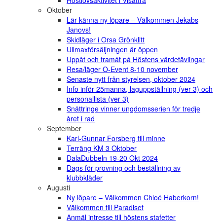
Höstlovsaktivitet i Visättra
Oktober
Lär känna ny löpare – Välkommen Jekabs
Janovs!
Skidläger i Orsa Grönklitt
Ullmaxförsäljningen är öppen
Uppåt och framåt på Höstens värdetävlingar
Resa/läger O-Event 8-10 november
Senaste nytt från styrelsen, oktober 2024
Info inför 25manna, laguppställning (ver 3) och
personallista (ver 3)
Snättringe vinner ungdomsserien för tredje
året i rad
September
Karl-Gunnar Forsberg till minne
Terräng KM 3 Oktober
DalaDubbeln 19-20 Okt 2024
Dags för provning och beställning av
klubbkläder
Augusti
Ny löpare – Välkommen Chloé Haberkorn!
Välkommen till Paradiset
Anmäl intresse till höstens stafetter