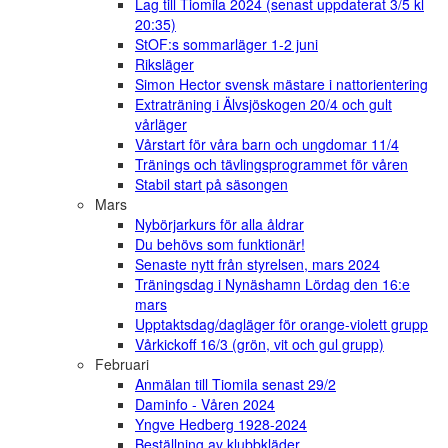
Lag till Tiomila 2024 (senast uppdaterat 3/5 kl
20:35)
StOF:s sommarläger 1-2 juni
Riksläger
Simon Hector svensk mästare i nattorientering
Extraträning i Älvsjöskogen 20/4 och gult
vårläger
Vårstart för våra barn och ungdomar 11/4
Tränings och tävlingsprogrammet för våren
Stabil start på säsongen
Mars
Nybörjarkurs för alla åldrar
Du behövs som funktionär!
Senaste nytt från styrelsen, mars 2024
Träningsdag i Nynäshamn Lördag den 16:e
mars
Upptaktsdag/dagläger för orange-violett grupp
Vårkickoff 16/3 (grön, vit och gul grupp)
Februari
Anmälan till Tiomila senast 29/2
Daminfo - Våren 2024
Yngve Hedberg 1928-2024
Beställning av klubbkläder