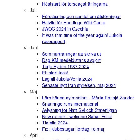
Höststart för torsdagsträningarna
Juli
Föreläsning och samtal om ätstörningar
Halvtid för Huddinge Wild Camp
JWOC 2024 in Czechia
It was that time of the year again! Jukola
reserapport
Juni
Sommarträningar att skriva ut
Dag-KM medeldistans avgjort
Terje Rydén 1937-2024
Ett stort tack!
Lag till Jukola/Venla 2024
Senaste nytt från styrelsen, maj 2024
Maj
Lära känna ny medlem - Märta Ransjö Zander
Snättringe runs international
Avlysning för Natt-SM och Stafettligan
New runner - welcome Sahar Eshel
Tiomila 2024
Fix i klubbstugan lördag 18 maj
April