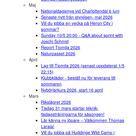
Maj
Nationaldagsmys vid Charlottendal 6 juni
Senaste nytt från styrelsen, maj 2026
Vill du jobba en vecka på Heron City i
sommar?
Sunday 10/5 20:00 - Q&A about sprint with
Joschi Schmid
Report Tiomila 2026
Naturpasset 2026
April
Lag till Tiomila 2026 (senast uppdaterat 1/5
22:15)
Klubbkläder - beställ nu för leverans till
sommaren
Nybörjarkurs 2026, start 16 april
Mars
Rikslägret 2026
Tisdag 31 mars startar teknik-
tisdagsträningarna för säsongen!
Lär känna ny löpare – Välkommen Thomas
Laraia!
Vill du jobba på Huddinge Wild Camp i