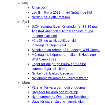
Maj
Sälen 2022
Lag till 10mila 2022 - med Snättringe PM
Nyfiken på: Sofia Persson
April
StOF Sommarläger för ungdomar 14-15 maj
Ågesta-Påminnelse-Anmäl senaste nu på
torsdag kväll 28e
Försäljning av klubbkläder vid
torsdagsträningen 28/4
Ansök om att arbeta på Huddinge Wild Camp!
Måndag 11/4 öppnar anmälan till Huddinge
Wild Camp 2022
Läger för gul grupp 23-24 april / Stof
sommarläger 14-15 maj
Nyfiken på: Barbro Cedérus
Ny löpare: Välkommen Peleg Mitzafon
Mars
Vårstart för våra barn och ungdomar
Dagläger för grön och vit grupp
Nytt nummer av Orientering Stockholm
Dags för stafettsäsong - anmäl dig!