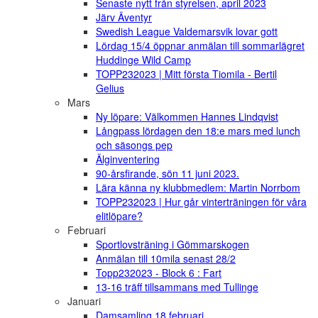
Senaste nytt från styrelsen, april 2023
Järv Äventyr
Swedish League Valdemarsvik lovar gott
Lördag 15/4 öppnar anmälan till sommarlägret
Huddinge Wild Camp
TOPP232023 | Mitt första Tiomila - Bertil
Gelius
Mars
Ny löpare: Välkommen Hannes Lindqvist
Långpass lördagen den 18:e mars med lunch
och säsongs pep
Älginventering
90-årsfirande, sön 11 juni 2023.
Lära känna ny klubbmedlem: Martin Norrbom
TOPP232023 | Hur går vinterträningen för våra
elitlöpare?
Februari
Sportlovsträning i Gömmarskogen
Anmälan till 10mila senast 28/2
Topp232023 - Block 6 : Fart
13-16 träff tillsammans med Tullinge
Januari
Damsamling 18 februari