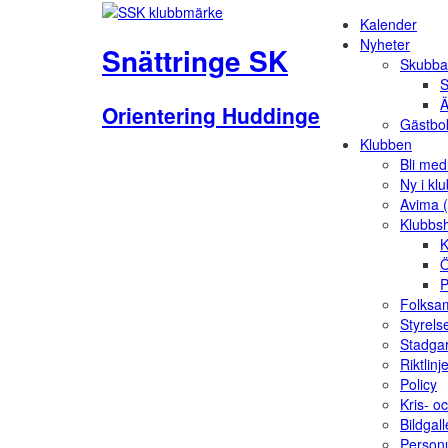
Kalender
Nyheter
Snättringe SK
Skubba
S
Ä
Orientering Huddinge
Gästbo
Klubben
Bli me
Ny i kl
Avima 
Klubbs
K
Ö
P
Folksam
Styrels
Stadga
Riktlinj
Policy
Kris- o
Bildgall
Person