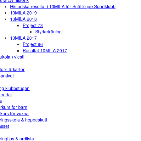
0MILA-historik
Historiska resultat i 10MILA för Snättringe Sportklubb
10MILA 2019
10MILA 2018
Project 73
Styrketräning
10MILA 2017
Project 86
Resultat 10MILA 2017
ukolan viesti
tor/Lärkartor
arkivet
ng klubbstugan
tendal
a
rkurs för barn
vkurs för vuxna
ringsskola & hoppeskutt
asset
ingtips & ordlista