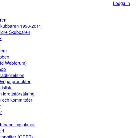
Logga in
ren
kubbaren 1996-2011
ldre Skubbaren
k
dlem
ubben
(fd Webforum)
hop
lädkollektion
vriga produkter
rislista
 idrottsförsäkring
e och kommittéer
r
er
ch handlingsplaner
eri
uppgifter (GDPR)