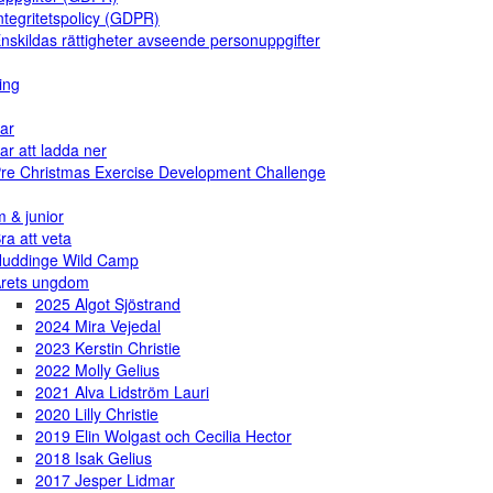
ntegritetspolicy (GDPR)
nskildas rättigheter avseende personuppgifter
ing
ar
ar att ladda ner
re Christmas Exercise Development Challenge
 & junior
ra att veta
uddinge Wild Camp
rets ungdom
2025 Algot Sjöstrand
2024 Mira Vejedal
2023 Kerstin Christie
2022 Molly Gelius
2021 Alva Lidström Lauri
2020 Lilly Christie
2019 Elin Wolgast och Cecilia Hector
2018 Isak Gelius
2017 Jesper Lidmar