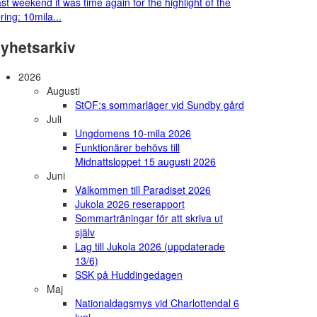
st weekend it was time again for the highlight of the
ring: 10mila...
yhetsarkiv
2026
Augusti
StOF:s sommarläger vid Sundby gård
Juli
Ungdomens 10-mila 2026
Funktionärer behövs till
Midnattsloppet 15 augusti 2026
Juni
Välkommen till Paradiset 2026
Jukola 2026 reserapport
Sommarträningar för att skriva ut
själv
Lag till Jukola 2026 (uppdaterade
13/6)
SSK på Huddingedagen
Maj
Nationaldagsmys vid Charlottendal 6