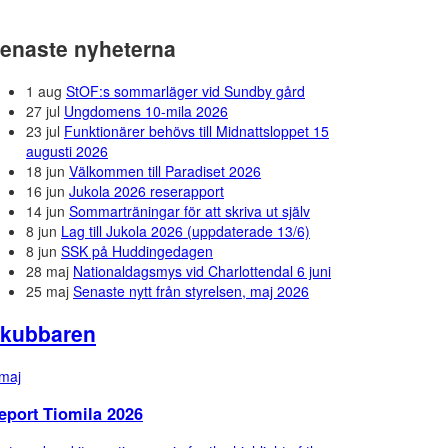
enaste nyheterna
1 aug
StOF:s sommarläger vid Sundby gård
27 jul
Ungdomens 10-mila 2026
23 jul
Funktionärer behövs till Midnattsloppet 15
augusti 2026
18 jun
Välkommen till Paradiset 2026
16 jun
Jukola 2026 reserapport
14 jun
Sommarträningar för att skriva ut själv
8 jun
Lag till Jukola 2026 (uppdaterade 13/6)
8 jun
SSK på Huddingedagen
28 maj
Nationaldagsmys vid Charlottendal 6 juni
25 maj
Senaste nytt från styrelsen, maj 2026
kubbaren
maj
eport Tiomila 2026