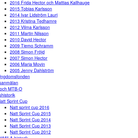
2016 Frida Hector och Mattias Kallhauge
2015 Tobias Karlsson
2014 Ivar Lidström Lauri
2013 Kristina Tedhamre
2012 Vilma Karlsson
2011 Martin Nilsson
2010 David Hector
2009 Tiemo Schramm
2008 Simon Fröjd
2007 Simon Hector
2006 Maria Movin
2005 Jenny Dahlström
Ungdomsfonden
gsanmälan
 och MTB-O
shistorik
att Sprint Cup
Natt sprint cup 2016
Natt Sprint Cup 2015
Natt Sprint Cup 2014
Natt Sprint Cup 2013
Natt Sprint Cup 2012