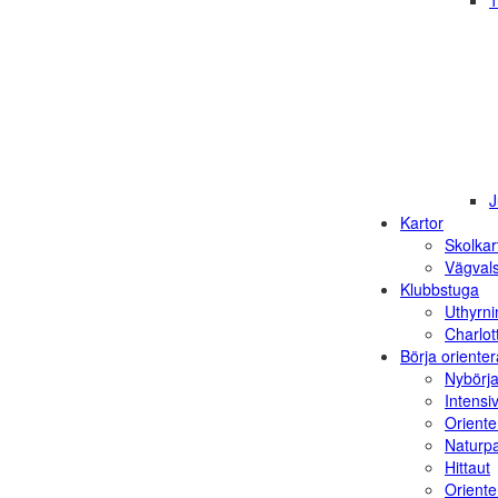
1
J
Kartor
Skolkar
Vägvals
Klubbstuga
Uthyrni
Charlot
Börja orienter
Nybörja
Intensi
Oriente
Naturp
Hittaut
Orienter