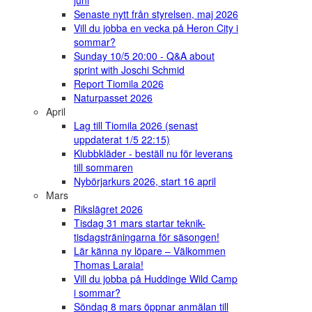
juni
Senaste nytt från styrelsen, maj 2026
Vill du jobba en vecka på Heron City i
sommar?
Sunday 10/5 20:00 - Q&A about
sprint with Joschi Schmid
Report Tiomila 2026
Naturpasset 2026
April
Lag till Tiomila 2026 (senast
uppdaterat 1/5 22:15)
Klubbkläder - beställ nu för leverans
till sommaren
Nybörjarkurs 2026, start 16 april
Mars
Rikslägret 2026
Tisdag 31 mars startar teknik-
tisdagsträningarna för säsongen!
Lär känna ny löpare – Välkommen
Thomas Laraia!
Vill du jobba på Huddinge Wild Camp
i sommar?
Söndag 8 mars öppnar anmälan till