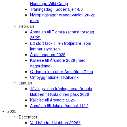
Huddinge Wild Camp
Träningsdag i Södertälje 14/3
Nyköpingsläger orange-violett 20-22
mars
Februari
Anmälan till Tiomila (senast torsdag
26/2!)
Ett stort tack till en trotjänare, som
lämnar styrelsen
Årets ungdom 2025
Kallelse till Årsmöte 2026 (med
dagordning)
O-ringen-info efter Årsmötet 17 feb
Ombyggnationer i Källbrink
Januari
Tävlings- och träningsresa för hela
klubben till Katalonien påsk 2026
Kallelse till Årsmöte 2026
Anmälan till Jukola (senast 11/1)
2025
December
Vad händer i klubben 2026?