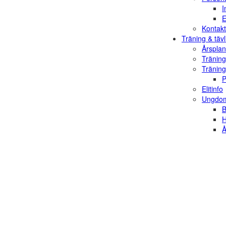
I
E
Kontakt
Träning & tävl
Årsplan
Träning
Träning
P
Elitinfo
Ungdom
B
H
Å