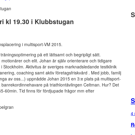
S
ri kl 19.30 i Klubbstugan
placering i multisport-VM 2015.
träningsoptimering på ett lättsamt och begripligt sätt.
, motionärer och elit. Johan är själv orienterare och tidigare
s i Stockholm. Aktivitus är sveriges marknadsledande testklinik
lanering, coaching samt aktiv företagsfriskvård . Med jobb, familj
 många av oss...) uppnådde Johan 2015 en 3:e plats på multisport-
t banrekordinnehavare på triathlontävlingen Celtman. Hur? Det
45-60min. Tid finns för fördjupade frågor mm efter
S
pelgran
4 
R