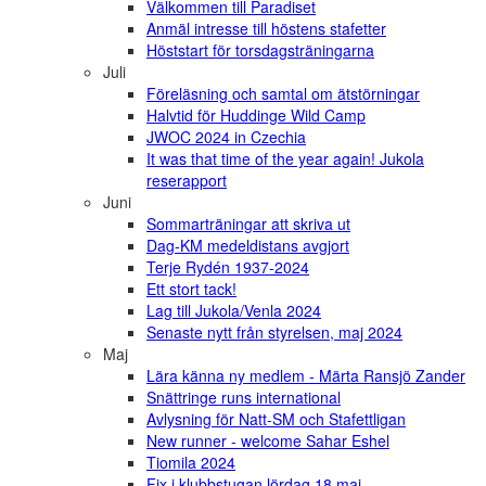
Välkommen till Paradiset
Anmäl intresse till höstens stafetter
Höststart för torsdagsträningarna
Juli
Föreläsning och samtal om ätstörningar
Halvtid för Huddinge Wild Camp
JWOC 2024 in Czechia
It was that time of the year again! Jukola
reserapport
Juni
Sommarträningar att skriva ut
Dag-KM medeldistans avgjort
Terje Rydén 1937-2024
Ett stort tack!
Lag till Jukola/Venla 2024
Senaste nytt från styrelsen, maj 2024
Maj
Lära känna ny medlem - Märta Ransjö Zander
Snättringe runs international
Avlysning för Natt-SM och Stafettligan
New runner - welcome Sahar Eshel
Tiomila 2024
Fix i klubbstugan lördag 18 maj