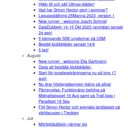
Hjälp till och sälj Ullmax-kläder!
Vad har Simon Hector gjort i sommar?
Laguppställning 25Manna 2023, version 1
New runner - welcome Joschi Schmid
DalaDubbeln 14-15 Okt 2023 (anmälan senast
24 sep)
5 kämpande SSK ungdomar på USM
Beställ klubbkläder senast 14/9
5 lag!
Augusti
New runner - welcome Elia Gartmann
Dags att beställa klubbkläder.
Start för torsdagsträningarna nu på tors 17
aug!
Nu drar höstensäsongen igång på allvar
Påminnelse: Funktionärer behövs på
Midnattsloppet 19 Aug samt på Trail-lopp i
Paradiset 16 Sep
Följ Simon Hector och svenska landslaget på
världscupen i Tjeckien
Juli
Mörtsjödubbeln närmar sig