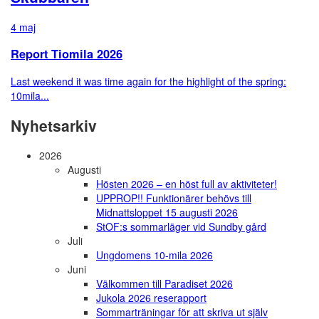
4 maj
Report Tiomila 2026
Last weekend it was time again for the highlight of the spring:
10mila...
Nyhetsarkiv
2026
Augusti
Hösten 2026 – en höst full av aktiviteter!
UPPROP!! Funktionärer behövs till
Midnattsloppet 15 augusti 2026
StOF:s sommarläger vid Sundby gård
Juli
Ungdomens 10-mila 2026
Juni
Välkommen till Paradiset 2026
Jukola 2026 reserapport
Sommarträningar för att skriva ut själv