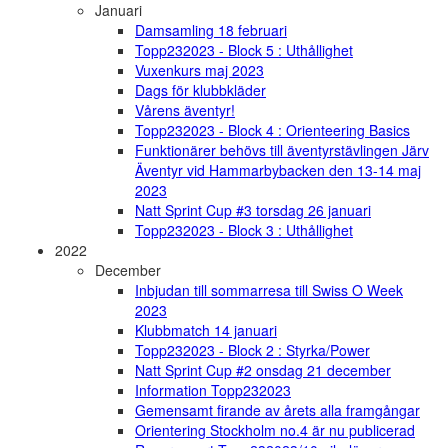
Januari
Damsamling 18 februari
Topp232023 - Block 5 : Uthållighet
Vuxenkurs maj 2023
Dags för klubbkläder
Vårens äventyr!
Topp232023 - Block 4 : Orienteering Basics
Funktionärer behövs till äventyrstävlingen Järv
Äventyr vid Hammarbybacken den 13-14 maj
2023
Natt Sprint Cup #3 torsdag 26 januari
Topp232023 - Block 3 : Uthållighet
2022
December
Inbjudan till sommarresa till Swiss O Week
2023
Klubbmatch 14 januari
Topp232023 - Block 2 : Styrka/Power
Natt Sprint Cup #2 onsdag 21 december
Information Topp232023
Gemensamt firande av årets alla framgångar
Orientering Stockholm no.4 är nu publicerad