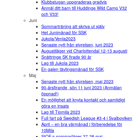
Klubbstugan uppgraderas gradvis
Anmäl ditt barn till Huddinge Wild Camp V32
och V33!
Juni
Sommarträning att skriva ut själv
Het Junimånad för SSK
Jukola/Venla2023
Senaste nytt från styrelsen, juni 2023
Augustiläger vid Charlottendal 12-13 augusti
Snättringe SK firade 90 år
Lag till Jukola 2023
En galen tävlingsmånad för SSK
Maj
Senaste nytt från styrelsen, maj 2023
90-årsfirande, sön 11 juni 2023 (Anmälan
öppnad!)
En möjlighet att knyta kontakt och samtidigt
göra en insats
Lag till Tiomila 2023
Full fart på Swedish League #3-4 i Svalboviken
April – en bra vårmånad i förberedelse för
10Mila
StOF:s sommarläger 27-28 maj