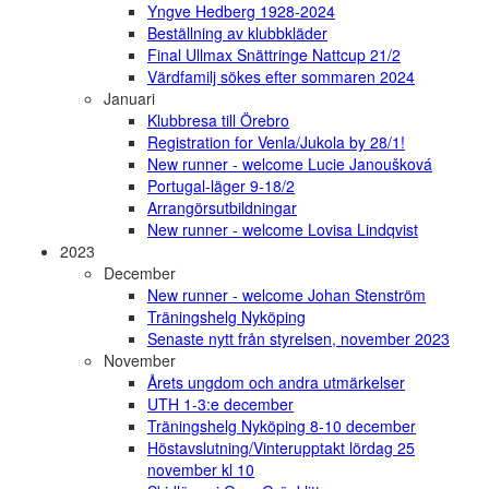
Yngve Hedberg 1928-2024
Beställning av klubbkläder
Final Ullmax Snättringe Nattcup 21/2
Värdfamilj sökes efter sommaren 2024
Januari
Klubbresa till Örebro
Registration for Venla/Jukola by 28/1!
New runner - welcome Lucie Janoušková
Portugal-läger 9-18/2
Arrangörsutbildningar
New runner - welcome Lovisa Lindqvist
2023
December
New runner - welcome Johan Stenström
Träningshelg Nyköping
Senaste nytt från styrelsen, november 2023
November
Årets ungdom och andra utmärkelser
UTH 1-3:e december
Träningshelg Nyköping 8-10 december
Höstavslutning/Vinterupptakt lördag 25
november kl 10