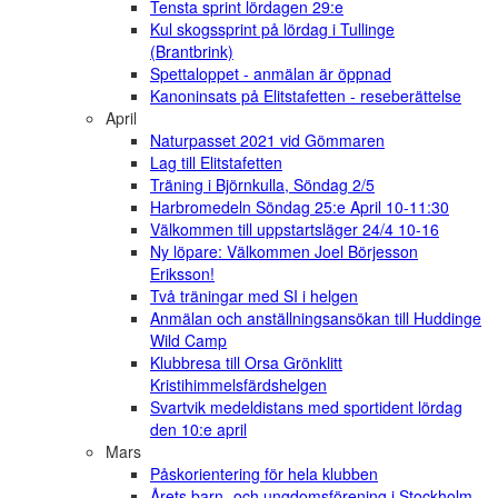
Tensta sprint lördagen 29:e
Kul skogssprint på lördag i Tullinge
(Brantbrink)
Spettaloppet - anmälan är öppnad
Kanoninsats på Elitstafetten - reseberättelse
April
Naturpasset 2021 vid Gömmaren
Lag till Elitstafetten
Träning i Björnkulla, Söndag 2/5
Harbromedeln Söndag 25:e April 10-11:30
Välkommen till uppstartsläger 24/4 10-16
Ny löpare: Välkommen Joel Börjesson
Eriksson!
Två träningar med SI i helgen
Anmälan och anställningsansökan till Huddinge
Wild Camp
Klubbresa till Orsa Grönklitt
Kristihimmelsfärdshelgen
Svartvik medeldistans med sportident lördag
den 10:e april
Mars
Påskorientering för hela klubben
Årets barn- och ungdomsförening i Stockholm