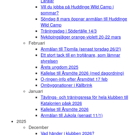
Laraia!
Vill du jobba på Huddinge Wild Camp i
sommar?
Söndag 8 mars öppnar anmälan till Huddinge
Wild Camp
Träningsdag i Södertälje 14/3
Nyköpingsläger orange-violett 20-22 mars
Februari
Anmälan till Tiomila (senast torsdag 26/2!)
Ett stort tack till en trotjänare, som lämnar
styrelsen
Årets ungdom 2025
Kallelse till Årsmöte 2026 (med dagordning)
O-ringen-info efter Årsmötet 17 feb
Ombyggnationer i Källbrink
Januari
Tävlings- och träningsresa för hela klubben till
Katalonien påsk 2026
Kallelse till Årsmöte 2026
Anmälan till Jukola (senast 11/1)
2025
December
Vad händer i klubben 2026?