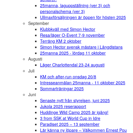
25manna, laguppställning (ver 3) och
personalschema (ver 3)
Ullmaxförsäljningen är öppen för hösten 2025
September
Klubbkväll med Simon Hector
Resa/läger O-Event 7-9 november
Terräng KM 2 oktober
Simon Hector svensk mästare i Långdistans
25manna 2025 - lördag 11 oktober
Augusti
Läger Charlottendal 23-24 augusti
Juli
KM och after-run onsdag 20/8
Intresseanmälan 25manna - 11 oktober 2025
Sommarträningar 2025
Juni
Senaste nytt från styrelsen, juni 2025
Jukola 2025 reserapport
Huddinge Wild Camp 2025 är igång!
3 from SSK at World Cup in Idre
Paradiset 2025 – 13 september
Lär känna ny löpare – Välkommen Ernest Pou