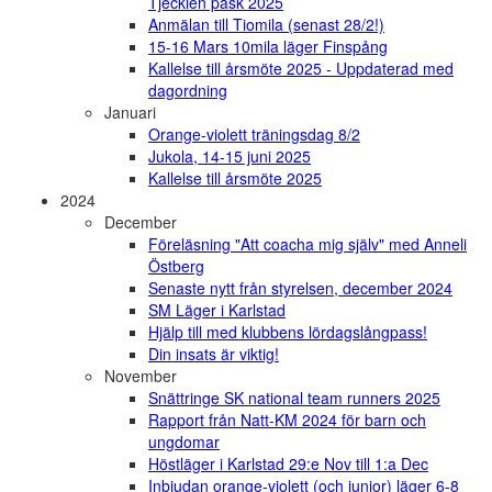
Tjeckien påsk 2025
Anmälan till Tiomila (senast 28/2!)
15-16 Mars 10mila läger Finspång
Kallelse till årsmöte 2025 - Uppdaterad med
dagordning
Januari
Orange-violett träningsdag 8/2
Jukola, 14-15 juni 2025
Kallelse till årsmöte 2025
2024
December
Föreläsning "Att coacha mig själv" med Anneli
Östberg
Senaste nytt från styrelsen, december 2024
SM Läger i Karlstad
Hjälp till med klubbens lördagslångpass!
Din insats är viktig!
November
Snättringe SK national team runners 2025
Rapport från Natt-KM 2024 för barn och
ungdomar
Höstläger i Karlstad 29:e Nov till 1:a Dec
Inbjudan orange-violett (och junior) läger 6-8