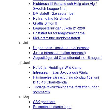
Klubbresa till Gotland och Helg utan Älg /
Swedish League final
DM stafett 12:e september
Ny framgång för Simon!
Grattis Simon !!
Laguppställningar Jukola 21-22/8
Höststart för torsdagsträningarna
Melkersminne ungdomsstafett
Juli
Ungdomens 10mila - anmäl intresse
Jukola intresseanmälan (snarast!)
Augustiläger vid Charlottendal 14-15 augusti
Juni
Nu börjar Huddinge Wild Camp
Intresseanmälan Jok-ola och Vänla
Påminnelse-våravslutning söndag 13e juni
kl.13-16 Charlottendal
Tisdags-teknikträningarna fortsätter under
sommaren
Maj
SSK goes Idre
En spetta i blötaste laget