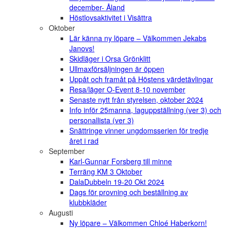
december- Åland
Höstlovsaktivitet i Visättra
Oktober
Lär känna ny löpare – Välkommen Jekabs
Janovs!
Skidläger i Orsa Grönklitt
Ullmaxförsäljningen är öppen
Uppåt och framåt på Höstens värdetävlingar
Resa/läger O-Event 8-10 november
Senaste nytt från styrelsen, oktober 2024
Info inför 25manna, laguppställning (ver 3) och
personallista (ver 3)
Snättringe vinner ungdomsserien för tredje
året i rad
September
Karl-Gunnar Forsberg till minne
Terräng KM 3 Oktober
DalaDubbeln 19-20 Okt 2024
Dags för provning och beställning av
klubbkläder
Augusti
Ny löpare – Välkommen Chloé Haberkorn!