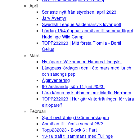
April
Senaste nytt från styrelsen, april 2023
Järv Äventyr
Swedish League Valdemarsvik lovar gott
Lördag 15/4 öppnar anmälan till sommarlägret
Huddinge Wild Camp
TOPP232023 | Mitt första Tiomila - Bertil
Gelius
Mars
Ny löpare: Välkommen Hannes Lindqvist
Långpass lördagen den 18:e mars med lunch
och säsongs pep
Älginventering
90-årsfirande, sön 11 juni 2023.
Lära känna ny klubbmedlem: Martin Norrbom
TOPP232023 | Hur går vinterträningen för våra
elitlöpare?
Februari
Sportlovsträning i Gömmarskogen
Anmälan till 10mila senast 28/2
Topp232023 - Block 6 : Fart
13-16 träff tillsammans med Tullinge