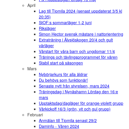
April
Lag till Tiomila 2024 (senast uppdaterat 3/5 kl
20:35)
StOF:s sommarläger 1-2 juni
Riksläger
Simon Hector svensk mästare i nattorientering
Extraträning i Älvsjöskogen 20/4 och gult
vårläger
Vårstart för våra barn och ungdomar 11/4
Tränings och tävlingsprogrammet för våren
Stabil start på säsongen
Mars
Nybörjarkurs för alla åldrar
Du behövs som funktionär!
Senaste nytt från styrelsen, mars 2024
Träningsdag i Nynäshamn Lördag den 16:e
mars
Upptaktsdag/dagläger för orange-violett grupp
Vårkickoff 16/3 (grön, vit och gul grupp)
Februari
Anmälan till Tiomila senast 29/2
Daminfo - Våren 2024