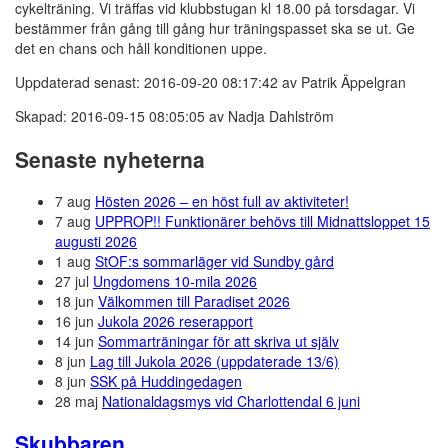
cykelträning. Vi träffas vid klubbstugan kl 18.00 på torsdagar. Vi
bestämmer från gång till gång hur träningspasset ska se ut. Ge
det en chans och håll konditionen uppe.
Uppdaterad senast: 2016-09-20 08:17:42 av Patrik Äppelgran
Skapad: 2016-09-15 08:05:05 av Nadja Dahlström
Senaste nyheterna
7 aug
Hösten 2026 – en höst full av aktiviteter!
7 aug
UPPROP!! Funktionärer behövs till Midnattsloppet 15
augusti 2026
1 aug
StOF:s sommarläger vid Sundby gård
27 jul
Ungdomens 10-mila 2026
18 jun
Välkommen till Paradiset 2026
16 jun
Jukola 2026 reserapport
14 jun
Sommarträningar för att skriva ut själv
8 jun
Lag till Jukola 2026 (uppdaterade 13/6)
8 jun
SSK på Huddingedagen
28 maj
Nationaldagsmys vid Charlottendal 6 juni
Skubbaren