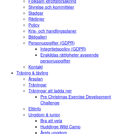
Folksam idrottsförsäkring
Styrelse och kommittéer
Stadgar
Riktlinjer
Policy
Kris- och handlingsplaner
Bildgalleri
Personuppgifter (GDPR)
Integritetspolicy (GDPR)
Enskildas rättigheter avseende
personuppgifter
Kontakt
Träning & tävling
Årsplan
Träningar
Träningar att ladda ner
Pre Christmas Exercise Development
Challenge
Elitinfo
Ungdom & junior
Bra att veta
Huddinge Wild Camp
Årets ungdom