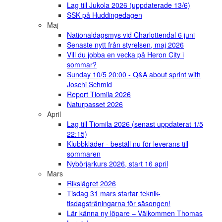
Lag till Jukola 2026 (uppdaterade 13/6)
SSK på Huddingedagen
Maj
Nationaldagsmys vid Charlottendal 6 juni
Senaste nytt från styrelsen, maj 2026
Vill du jobba en vecka på Heron City i
sommar?
Sunday 10/5 20:00 - Q&A about sprint with
Joschi Schmid
Report Tiomila 2026
Naturpasset 2026
April
Lag till Tiomila 2026 (senast uppdaterat 1/5
22:15)
Klubbkläder - beställ nu för leverans till
sommaren
Nybörjarkurs 2026, start 16 april
Mars
Rikslägret 2026
Tisdag 31 mars startar teknik-
tisdagsträningarna för säsongen!
Lär känna ny löpare – Välkommen Thomas