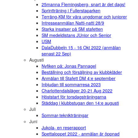
25manna Flemingsberg- snart är det dags!
Sprintträning i Fullerstaparken
Terräng-KM för våra ungdomar och juniorer
Intresseanmälan Natti-natti 28/9
Starka insatser på SM stafetten
SM medeldistans JUnior och Senior
USM
DalaDubbeln 15 - 16 Okt 2022 (anmälan
senast 22 Sep)
Augusti
Nyfiken på: Jonas Pannagel
Beställning och försäljning av klubbkläder
Anmälan till Stafett DM 4:e september
Inbjudan till sommarresa 2023
Charlottendalsläger 20-21 Aug 2022
Höststart för torsdagsträningarna
Städdag i klubbstugan den 14:e augusti
Juli
Sommar-teknikträningar
Juni
Jukola- en reserapport
Spettaloppet 2022 - anmälan är öppnad