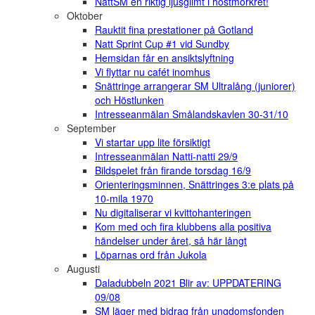
NattSM en riktig ljusglimt i höstmörkret!
Oktober
Rauktit fina prestationer på Gotland
Natt Sprint Cup #1 vid Sundby
Hemsidan får en ansiktslyftning
Vi flyttar nu cafét inomhus
Snättringe arrangerar SM Ultralång (juniorer)
och Höstlunken
Intresseanmälan Smålandskavlen 30-31/10
September
Vi startar upp lite försiktigt
Intresseanmälan Natti-natti 29/9
Bildspelet från firande torsdag 16/9
Orienteringsminnen, Snättringes 3:e plats på
10-mila 1970
Nu digitaliserar vi kvittohanteringen
Kom med och fira klubbens alla positiva
händelser under året, så här långt
Löparnas ord från Jukola
Augusti
Daladubbeln 2021 Blir av: UPPDATERING
09/08
SM läger med bidrag från ungdomsfonden