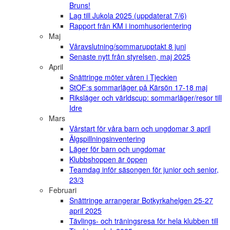
Bruns!
Lag till Jukola 2025 (uppdaterat 7/6)
Rapport från KM i inomhusorientering
Maj
Våravslutning/sommarupptakt 8 juni
Senaste nytt från styrelsen, maj 2025
April
Snättringe möter våren i Tjeckien
StOF:s sommarläger på Kärsön 17-18 maj
Riksläger och världscup: sommarläger/resor till
Idre
Mars
Vårstart för våra barn och ungdomar 3 april
Älgspillningsinventering
Läger för barn och ungdomar
Klubbshoppen är öppen
Teamdag inför säsongen för junior och senior,
23/3
Februari
Snättringe arrangerar Botkyrkahelgen 25-27
april 2025
Tävlings- och träningsresa för hela klubben till