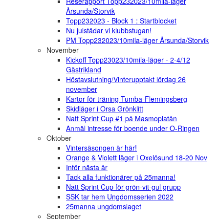
Reserapport Topp232023/10mila-läger
Årsunda/Storvik
Topp232023 - Block 1 : Startblocket
Nu julstädar vi klubbstugan!
PM Topp232023/10mila-läger Årsunda/Storvik
November
Kickoff Topp23023/10mila-läger - 2-4/12
Gästrikland
Höstavslutning/Vinterupptakt lördag 26
november
Kartor för träning Tumba-Flemingsberg
Skidläger i Orsa Grönklitt
Natt Sprint Cup #1 på Masmoplatån
Anmäl intresse för boende under O-Ringen
Oktober
Vintersäsongen är här!
Orange & Violett läger i Oxelösund 18-20 Nov
Inför nästa år
Tack alla funktionärer på 25manna!
Natt Sprint Cup för grön-vit-gul grupp
SSK tar hem Ungdomsserien 2022
25manna ungdomslaget
September