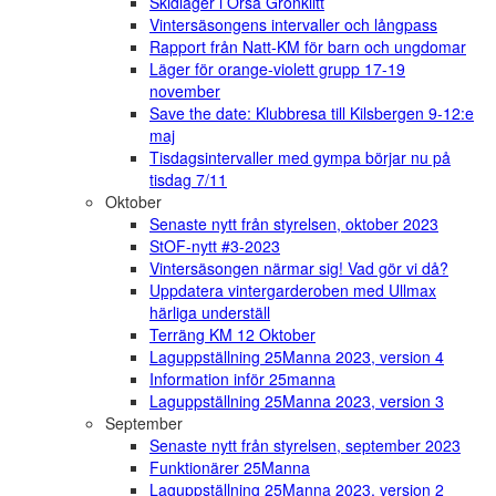
Skidläger i Orsa Grönklitt
Vintersäsongens intervaller och långpass
Rapport från Natt-KM för barn och ungdomar
Läger för orange-violett grupp 17-19
november
Save the date: Klubbresa till Kilsbergen 9-12:e
maj
Tisdagsintervaller med gympa börjar nu på
tisdag 7/11
Oktober
Senaste nytt från styrelsen, oktober 2023
StOF-nytt #3-2023
Vintersäsongen närmar sig! Vad gör vi då?
Uppdatera vintergarderoben med Ullmax
härliga underställ
Terräng KM 12 Oktober
Laguppställning 25Manna 2023, version 4
Information inför 25manna
Laguppställning 25Manna 2023, version 3
September
Senaste nytt från styrelsen, september 2023
Funktionärer 25Manna
Laguppställning 25Manna 2023, version 2