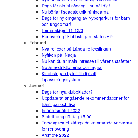
Dags för stafettsäsong - anmäl dig!
Nu börjar tisdagsteknikträningarna
Dags för ny omgång av Nybörjarkurs för barn
och ungdomar!
Hemmaläger 11-13/3
Renovering i klubbstugan- status v 9
Februari
Nya reflexer på Långa reflexslingan
Nyfiken på: Nadja
Nu kan du anmäla intresse till vårens stafetter
Nu är restriktionerna borttagna
Klubbstugan byter till digitalt
inpasseringssystem
Januari
Dags för nya klubbkläder?
Uppdaterat angående rekommendationer för
träningar och fika
Inför årsmötet 2022
Stafett-pepp lördag 15:00
Torsdagscafét stängs de kommande veckorna
för renovering
Årsmöte 2022