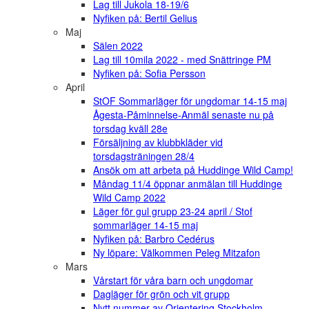
Lag till Jukola 18-19/6
Nyfiken på: Bertil Gelius
Maj
Sälen 2022
Lag till 10mila 2022 - med Snättringe PM
Nyfiken på: Sofia Persson
April
StOF Sommarläger för ungdomar 14-15 maj
Ågesta-Påminnelse-Anmäl senaste nu på
torsdag kväll 28e
Försäljning av klubbkläder vid
torsdagsträningen 28/4
Ansök om att arbeta på Huddinge Wild Camp!
Måndag 11/4 öppnar anmälan till Huddinge
Wild Camp 2022
Läger för gul grupp 23-24 april / Stof
sommarläger 14-15 maj
Nyfiken på: Barbro Cedérus
Ny löpare: Välkommen Peleg Mitzafon
Mars
Vårstart för våra barn och ungdomar
Dagläger för grön och vit grupp
Nytt nummer av Orientering Stockholm