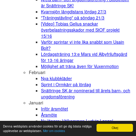
är Snättringe SK!
Kvarnsjön långdistans lördag 27/3
"Träningstävling" på söndag 21/3
[Video] Tobias Gelius snackar
överbelastningsskador med StOF projekt
15/16
Varför sprintar vi inte lika snabbt som Usain
Bolt?
Lördagsträning 13:e Mars vid Albyfriluftsgård
för 13-16 åringar
Möjlighet att träna även för Vuxenmotion
Februari
Nya klubbkläder
Sprint i Ormkärr på lördag
Snättringe SK är nominerad till årets barn- och
ungdomsförening
Januari
Inför årsmötet
Årsmöte
Ny löpare: Välkommen Ludvig Lange!
Denna webbplats använder cookies för att ge dig bästa möjliga
Klartecken för träning utomhus från den 16
Okej
upplevelse av webbplatsen.
Mer om cookies
januari!