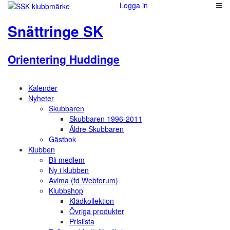
Logga in
Snättringe SK
Orientering Huddinge
Kalender
Nyheter
Skubbaren
Skubbaren 1996-2011
Äldre Skubbaren
Gästbok
Klubben
Bli medlem
Ny i klubben
Avima (fd Webforum)
Klubbshop
Klädkollektion
Övriga produkter
Prislista