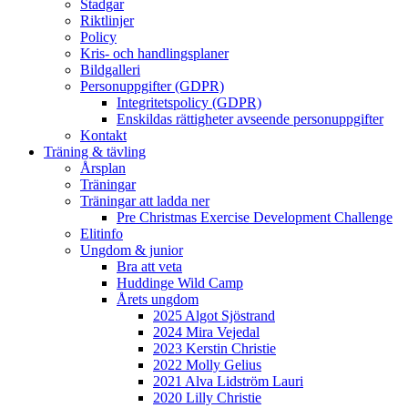
Stadgar
Riktlinjer
Policy
Kris- och handlingsplaner
Bildgalleri
Personuppgifter (GDPR)
Integritetspolicy (GDPR)
Enskildas rättigheter avseende personuppgifter
Kontakt
Träning & tävling
Årsplan
Träningar
Träningar att ladda ner
Pre Christmas Exercise Development Challenge
Elitinfo
Ungdom & junior
Bra att veta
Huddinge Wild Camp
Årets ungdom
2025 Algot Sjöstrand
2024 Mira Vejedal
2023 Kerstin Christie
2022 Molly Gelius
2021 Alva Lidström Lauri
2020 Lilly Christie