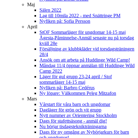
Maj
Sälen 2022
Lag till 10mila 2022 - med Snättringe PM
Nyfiken på: Sofia Persson
April
StOF Sommarläger för ungdomar 14-15 maj
Ågesta-Påminnelse-Anmäl senaste nu på torsdag
kväll 28e
Försäljning av klubbkläder vid torsdagsträningen
28/4
Ansök om att arbeta på Huddinge Wild Camp!
Måndag 11/4 öppnar anmälan till Huddinge Wild
Camp 2022
Läger för gul grupp 23-24 april / Stof
sommarläger 14-15 maj
Nyfiken på: Barbro Cedérus
Ny löpare: Välkommen Peleg Mitzafon
Mars
Vårstart för våra barn och ungdomar
Dagläger för grön och vit grupp
Nytt nummer av Orientering Stockholm
Dags för stafettsäsong - anmäl dig!
Nu börjar tisdagsteknikträningarna
Dags för ny omgång av Nybörjarkurs för barn
och ungdomar!