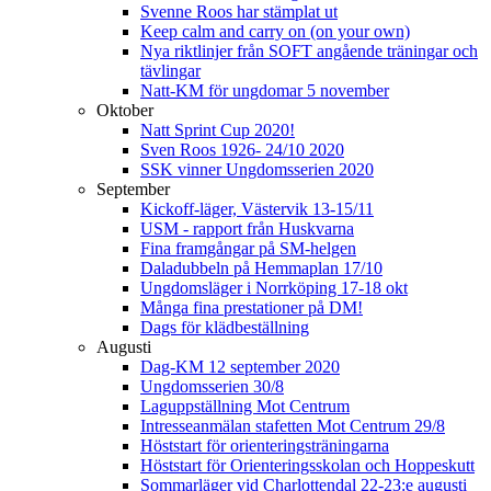
Svenne Roos har stämplat ut
Keep calm and carry on (on your own)
Nya riktlinjer från SOFT angående träningar och
tävlingar
Natt-KM för ungdomar 5 november
Oktober
Natt Sprint Cup 2020!
Sven Roos 1926- 24/10 2020
SSK vinner Ungdomsserien 2020
September
Kickoff-läger, Västervik 13-15/11
USM - rapport från Huskvarna
Fina framgångar på SM-helgen
Daladubbeln på Hemmaplan 17/10
Ungdomsläger i Norrköping 17-18 okt
Många fina prestationer på DM!
Dags för klädbeställning
Augusti
Dag-KM 12 september 2020
Ungdomsserien 30/8
Laguppställning Mot Centrum
Intresseanmälan stafetten Mot Centrum 29/8
Höststart för orienteringsträningarna
Höststart för Orienteringsskolan och Hoppeskutt
Sommarläger vid Charlottendal 22-23:e augusti