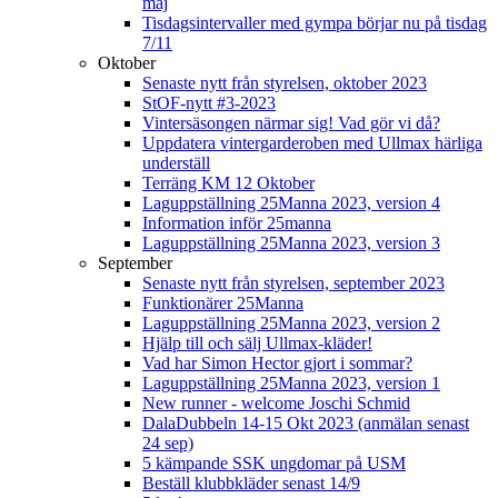
maj
Tisdagsintervaller med gympa börjar nu på tisdag
7/11
Oktober
Senaste nytt från styrelsen, oktober 2023
StOF-nytt #3-2023
Vintersäsongen närmar sig! Vad gör vi då?
Uppdatera vintergarderoben med Ullmax härliga
underställ
Terräng KM 12 Oktober
Laguppställning 25Manna 2023, version 4
Information inför 25manna
Laguppställning 25Manna 2023, version 3
September
Senaste nytt från styrelsen, september 2023
Funktionärer 25Manna
Laguppställning 25Manna 2023, version 2
Hjälp till och sälj Ullmax-kläder!
Vad har Simon Hector gjort i sommar?
Laguppställning 25Manna 2023, version 1
New runner - welcome Joschi Schmid
DalaDubbeln 14-15 Okt 2023 (anmälan senast
24 sep)
5 kämpande SSK ungdomar på USM
Beställ klubbkläder senast 14/9