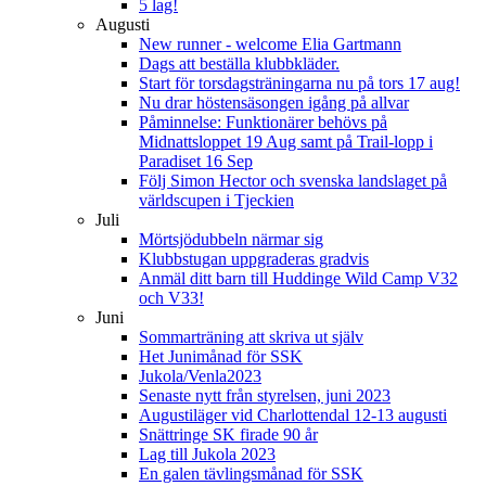
5 lag!
Augusti
New runner - welcome Elia Gartmann
Dags att beställa klubbkläder.
Start för torsdagsträningarna nu på tors 17 aug!
Nu drar höstensäsongen igång på allvar
Påminnelse: Funktionärer behövs på
Midnattsloppet 19 Aug samt på Trail-lopp i
Paradiset 16 Sep
Följ Simon Hector och svenska landslaget på
världscupen i Tjeckien
Juli
Mörtsjödubbeln närmar sig
Klubbstugan uppgraderas gradvis
Anmäl ditt barn till Huddinge Wild Camp V32
och V33!
Juni
Sommarträning att skriva ut själv
Het Junimånad för SSK
Jukola/Venla2023
Senaste nytt från styrelsen, juni 2023
Augustiläger vid Charlottendal 12-13 augusti
Snättringe SK firade 90 år
Lag till Jukola 2023
En galen tävlingsmånad för SSK