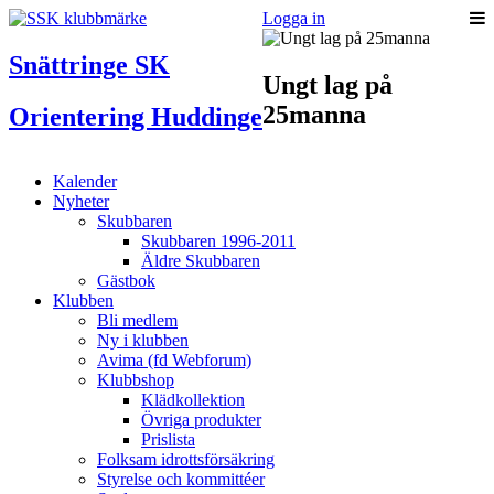
Logga in
Snättringe SK
Ungt lag på
25manna
Orientering Huddinge
Kalender
Nyheter
Skubbaren
Skubbaren 1996-2011
Äldre Skubbaren
Gästbok
Klubben
Bli medlem
Ny i klubben
Avima (fd Webforum)
Klubbshop
Klädkollektion
Övriga produkter
Prislista
Folksam idrottsförsäkring
Styrelse och kommittéer