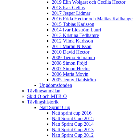
2019 Elin Wolgast och Cecilia Hector
2018 Isak Gelius
2017 Jesper Lidmar
2016 Frida Hector och Mattias Kallhauge
2015 Tobias Karlsson
2014 Ivar Lidström Lauri
2013 Kristina Tedhamre
2012 Vilma Karlsson
2011 Martin Nilsson
2010 David Hector
2009 Tiemo Schramm
2008 Simon Fröjd
2007 Simon Hector
2006 Maria Movin
2005 Jenny Dahlström
Ungdomsfonden
Tävlingsanmälan
Skid-O och MTB-O
Tävlingshistorik
Natt Sprint Cup
Natt sprint cup 2016
Natt Sprint Cup 2015
Natt Sprint Cup 2014
Natt Sprint Cup 2013
Natt Sprint Cup 2012