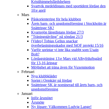
Kristihimmelsfärdshelgen
Svartvik medeldistans med sportident lördag den
10:e april
Mars
Påskorientering för hela klubben
Årets barn- och ungdomsförening i Stockholm är
Snättringe SK!
Kvarnsjön långdistans lördag 27/3
"Träningstävling" på söndag 21/3
[Video] Tobias Gelius snackar
överbelastningsskador med StOF projekt 15/16
Varför sprintar vi inte lika snabbt som Usain
Bolt?
Lördagsträning 13:e Mars vid Albyfriluftsgård
för 13-16 åringar
Möjlighet att träna även för Vuxenmotion
Februari
Nya klubbkläder
Sprint i Ormkärr på lördag
Snättringe SK är nominerad till årets barn- och
ungdomsförening
Januari
Inför årsmötet
Årsmöte
Ny löpare: Välkommen Ludvig Lange!