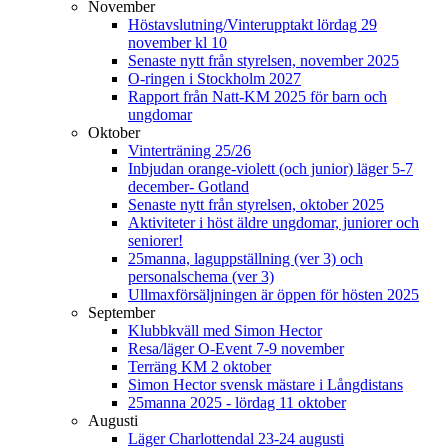
November
Höstavslutning/Vinterupptakt lördag 29
november kl 10
Senaste nytt från styrelsen, november 2025
O-ringen i Stockholm 2027
Rapport från Natt-KM 2025 för barn och
ungdomar
Oktober
Vinterträning 25/26
Inbjudan orange-violett (och junior) läger 5-7
december- Gotland
Senaste nytt från styrelsen, oktober 2025
Aktiviteter i höst äldre ungdomar, juniorer och
seniorer!
25manna, laguppställning (ver 3) och
personalschema (ver 3)
Ullmaxförsäljningen är öppen för hösten 2025
September
Klubbkväll med Simon Hector
Resa/läger O-Event 7-9 november
Terräng KM 2 oktober
Simon Hector svensk mästare i Långdistans
25manna 2025 - lördag 11 oktober
Augusti
Läger Charlottendal 23-24 augusti