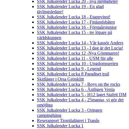
SSK Julkalender Lucka 20 - nya möjligheter
SSK Julkalender Lucka 19 - En glad
tävlingsledare!
SSK Julkalender Lucka 18 - Etappvinst!
SSK Julkalender Lucka 17 - Finlandsbåten
SSK Julkalender Lucka 16 - Förstaårsjunior
SSK Julkalender Lucka 15 - tre löpare på
världskuppen
SSK Julkalender Lucka 14 - Vår kassör Anders
SSK Julkalender Lucka 13 - I dag är det Lucia!
SSK Julkalender Lucka 12 -Nya Gömmaren!
SSK Julkalender Lucka 11 - USM für alle
SSK Julkalender Lucka 10 - Ungdomsserien
SSK Julkalender Lucka 9 - Legend
SSK Julkalender Lucka 8 Paradiset trail
Skidläger i Orsa Grönklitt
SSK Julkalender Lucka 7 - Boys on the rocks
SSK Julkalender Lucka 6 - Äntligen Venla
SSK Julkalender Lucka 5 - H12 laget Stafett DM
SSK Julkalender Lucka 4 - 25manna, vi gör det
omöjliga
SSK Julkalender Lucka 3 - Oringen
campinghäng
Reserapport Tiomilalägret i Tranås
SSK Julkalender Lucka 1