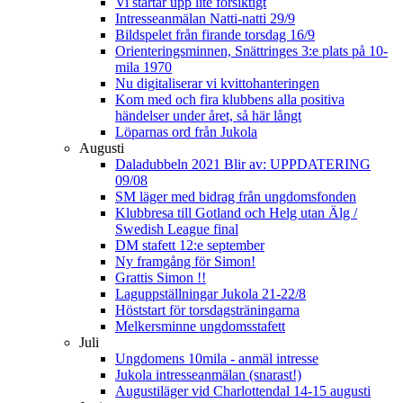
Vi startar upp lite försiktigt
Intresseanmälan Natti-natti 29/9
Bildspelet från firande torsdag 16/9
Orienteringsminnen, Snättringes 3:e plats på 10-
mila 1970
Nu digitaliserar vi kvittohanteringen
Kom med och fira klubbens alla positiva
händelser under året, så här långt
Löparnas ord från Jukola
Augusti
Daladubbeln 2021 Blir av: UPPDATERING
09/08
SM läger med bidrag från ungdomsfonden
Klubbresa till Gotland och Helg utan Älg /
Swedish League final
DM stafett 12:e september
Ny framgång för Simon!
Grattis Simon !!
Laguppställningar Jukola 21-22/8
Höststart för torsdagsträningarna
Melkersminne ungdomsstafett
Juli
Ungdomens 10mila - anmäl intresse
Jukola intresseanmälan (snarast!)
Augustiläger vid Charlottendal 14-15 augusti