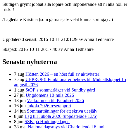
Slutligen grymt jobbat alla löpare och imponerande att ni alla höll er
friska!
/Lagledare Kristina (som gärna själv velat kunna springa) :-)
Uppdaterad senast: 2016-10-11 21:01:29 av Anna Tedhamre
Skapad: 2016-10-11 20:17:40 av Anna Tedhamre
Senaste nyheterna
7 aug
Hösten 2026 – en höst full av aktiviteter!
7 aug
UPPROP!! Funktionärer behövs till Midnattsloppet 15
augusti 2026
1 aug
StOF:s sommarläger vid Sundby gård
27 jul
Ungdomens 10-mila 2026
18 jun
Välkommen till Paradiset 2026
16 jun
Jukola 2026 reserapport
14 jun
Sommarträningar för att skriva ut själv
8 jun
Lag till Jukola 2026 (uppdaterade 13/6)
8 jun
SSK på Huddingedagen
28 maj
Nationaldagsmys vid Charlottendal 6 juni