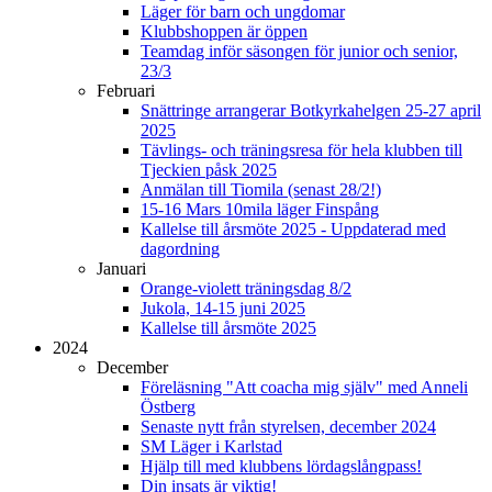
Läger för barn och ungdomar
Klubbshoppen är öppen
Teamdag inför säsongen för junior och senior,
23/3
Februari
Snättringe arrangerar Botkyrkahelgen 25-27 april
2025
Tävlings- och träningsresa för hela klubben till
Tjeckien påsk 2025
Anmälan till Tiomila (senast 28/2!)
15-16 Mars 10mila läger Finspång
Kallelse till årsmöte 2025 - Uppdaterad med
dagordning
Januari
Orange-violett träningsdag 8/2
Jukola, 14-15 juni 2025
Kallelse till årsmöte 2025
2024
December
Föreläsning "Att coacha mig själv" med Anneli
Östberg
Senaste nytt från styrelsen, december 2024
SM Läger i Karlstad
Hjälp till med klubbens lördagslångpass!
Din insats är viktig!