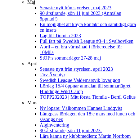
Maj
Senaste nytt från styrelsen, maj 2023
90-årsfirande, sön 11 juni 2023 (Anmälan
öppnad!)
En möjlighet att knyta kontakt och samtidigt göra
en insats
Lag till Tiomila 2023
Full fart på Swedish League #3-4 i Svalboviken
April – en bra vårmånad i förberedelse för
10Mila
StOF:s sommarläger 27-28 maj
April
Senaste nytt från styrelsen, april 2023
Järv Äventyr
Swedish League Valdemarsvik lovar gott
Lördag 15/4 öppnar anmälan till sommarlägret
Huddinge Wild Camp
TOPP232023 | Mitt första Tiomila - Bertil Gelius
Mars
Ny löpare: Välkommen Hannes Lindqvist
Långpass lördagen den 18:e mars med lunch och
säsongs pep
Älginventering
90-årsfirande, sön 11 juni 2023.
Lära känna ny klubbmedlem: Martin Norrbom