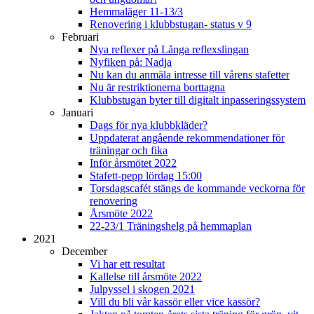
Hemmaläger 11-13/3
Renovering i klubbstugan- status v 9
Februari
Nya reflexer på Långa reflexslingan
Nyfiken på: Nadja
Nu kan du anmäla intresse till vårens stafetter
Nu är restriktionerna borttagna
Klubbstugan byter till digitalt inpasseringssystem
Januari
Dags för nya klubbkläder?
Uppdaterat angående rekommendationer för
träningar och fika
Inför årsmötet 2022
Stafett-pepp lördag 15:00
Torsdagscafét stängs de kommande veckorna för
renovering
Årsmöte 2022
22-23/1 Träningshelg på hemmaplan
2021
December
Vi har ett resultat
Kallelse till årsmöte 2022
Julpyssel i skogen 2021
Vill du bli vår kassör eller vice kassör?