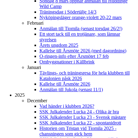
Söndag 8 mars öppnar anmälan till Huddinge
Wild Camp
Träningsdag i Södertälje 14/3
Nyköpingsläger orange-violett 20-22 mars
Februari
Anmälan till Tiomila (senast torsdag 26/2!)
Ett stort tack till en trotjänare, som lämnar
styrelsen
Årets ungdom 2025
Kallelse till Årsmöte 2026 (med dagordning)
O-ringen-info efter Årsmötet 17 feb
Ombyggnationer i Källbrink
Januari
Tävlings- och träningsresa för hela klubben till
Katalonien påsk 2026
Kallelse till Årsmöte 2026
Anmälan till Jukola (senast 11/1)
2025
December
Vad händer i klubben 2026?
SSK Julkalender Lucka 24 - Olika är bra
SSK Julkalender Lucka 23 - Svensk mästare
SSK Julkalender Lucka 22 - spontanidrott
Historien om Tristan vid Tiomila 2025 -
chansningen som gick hem