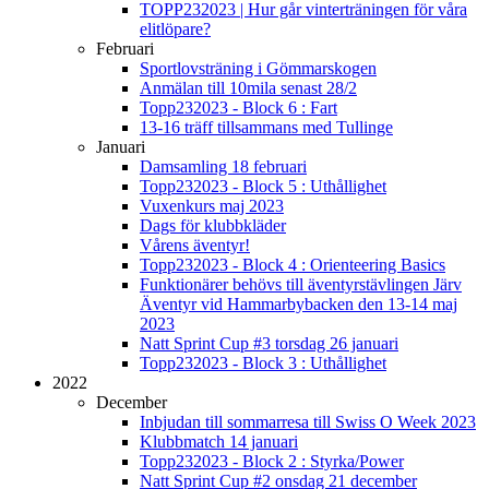
TOPP232023 | Hur går vinterträningen för våra
elitlöpare?
Februari
Sportlovsträning i Gömmarskogen
Anmälan till 10mila senast 28/2
Topp232023 - Block 6 : Fart
13-16 träff tillsammans med Tullinge
Januari
Damsamling 18 februari
Topp232023 - Block 5 : Uthållighet
Vuxenkurs maj 2023
Dags för klubbkläder
Vårens äventyr!
Topp232023 - Block 4 : Orienteering Basics
Funktionärer behövs till äventyrstävlingen Järv
Äventyr vid Hammarbybacken den 13-14 maj
2023
Natt Sprint Cup #3 torsdag 26 januari
Topp232023 - Block 3 : Uthållighet
2022
December
Inbjudan till sommarresa till Swiss O Week 2023
Klubbmatch 14 januari
Topp232023 - Block 2 : Styrka/Power
Natt Sprint Cup #2 onsdag 21 december