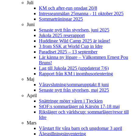
Juli
KM och after-run onsdag 20/8
Intresseanmälan 25manna - 11 oktober 2025
Sommarträningar 2025
Juni
Senaste nytt från styrelsen, juni 2025
Jukola 2025 reserapport
Huddinge Wild Camp 2025 är igång!
3 from SSK at World Cup in Idre
Paradiset 2025 – 13 september
Lär känna ny löpare – Välkommen Ernest Pou
Bruns!
Lag till Jukola 2025 (uppdaterat 7/6)
Rapport från KM i inomhusorientering
Maj
Våravslutning/sommarupptakt 8 juni
Senaste nytt från styrelsen, maj 2025
April
Snättringe möter våren i Tjeckien
StOF:s sommarläger på Kärsön 17-18 maj
Riksläger och världscup: sommarläger/resor till
Idre
Mars
Vårstart för våra barn och ungdomar 3 april
Älgspillningsinventering