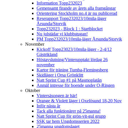
Information Topp232023
Gemensamt firande av årets alla framgångar
Orientering Stockholm no.4 är nu publicerad
Reserapport Topp232023/10mila-läger
Årsunda/Storvik
Topp232023 - Block 1 : Startblocket
Nu julstädar vi klubbstugan!
PM Topp232023/10mila-läger Årsunda/Storvik
November
Kickoff Topp23023/10mila-läger - 2-4/12
Gästrikland
Höstavslutning/Vinterupptakt lördag 26
november
Kartor för träning Tumba-Flemingsberg
Skidläger i Orsa Grönklitt
Natt Sprint Cup #1 på Masmoplatån
Anmäl intresse för boende under O-Ringen
Oktober
Vintersäsongen är här!
Orange & Violett läger i Oxelösund 18-20 Nov
Inför nästa år
Tack alla funktionärer på 25manna!
Natt Sprint Cup för grön-vit-gul grupp
SSK tar hem Ungdomsserien 2022
25manna ungdomslaget