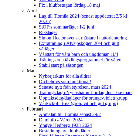
Fix i klubbstugan lördag 18 maj
April
Lag till Tiomila 2024 (senast uppdaterat 3/5 kl
20:35)
StOF:s sommarläger 1-2 juni
Riksläger
Simon Hector svensk mästare i nattorientering
Extraträning i Älvsjöskogen 20/4 och gult
vårläger
Vårstart för våra barn och ungdomar 11/4
Tränings och tävlingsprogrammet för våren
Stabil start på säsongen
Mars
Nybörjarkurs för alla åldrar
Du behövs som funktionär!
Senaste nytt från styrelsen, mars 2024
Träningsdag i Nynäshamn Lördag den 16:e mars
Upptaktsdag/dagläger för orange-violett grupp
Vårkickoff 16/3 (grön, vit och gul grupp)
Februari
Anmälan till Tiomila senast 29/2
Daminfo - Våren 2024
Yngve Hedberg 1928-2024
Beställning av klubbkläder