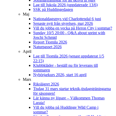
Sommarträningar för att skriva ut själv
Lag till Jukola 2026 (uppdaterade 13/6)
SSK på Huddingedagen
Maj
Nationaldagsmys vid Charlottendal 6 juni
Senaste nytt från styrelsen, maj 2026
Vill du jobba en vecka på Heron City i sommar?
Sunday 10/5 20:00 - Q&A about sprint with
Joschi Schmid
Report Tiomila 2026
Naturpasset 2026
April
Lag till Tiomila 2026 (senast uppdaterat 1/5
22:15)
Klubbkläder - beställ nu för leverans till
sommaren
Nybörjarkurs 2026, start 16 april
Mars
Rikslägret 2026
Tisdag 31 mars startar teknik-tisdagsträningarna
för säsongen!
Lär känna ny löpare – Välkommen Thomas
Laraia!
Vill du jobba på Huddinge Wild Camp i
sommar?