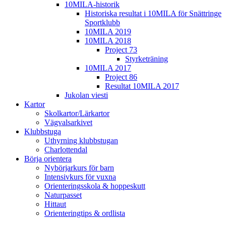
10MILA-historik
Historiska resultat i 10MILA för Snättringe
Sportklubb
10MILA 2019
10MILA 2018
Project 73
Styrketräning
10MILA 2017
Project 86
Resultat 10MILA 2017
Jukolan viesti
Kartor
Skolkartor/Lärkartor
Vägvalsarkivet
Klubbstuga
Uthyrning klubbstugan
Charlottendal
Börja orientera
Nybörjarkurs för barn
Intensivkurs för vuxna
Orienteringsskola & hoppeskutt
Naturpasset
Hittaut
Orienteringtips & ordlista