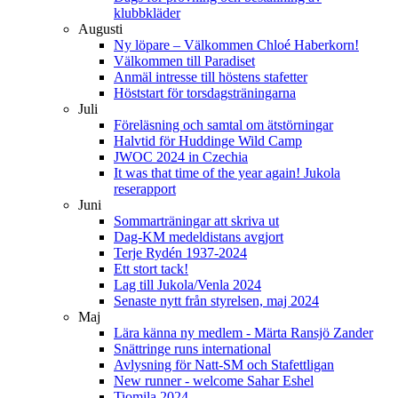
klubbkläder
Augusti
Ny löpare – Välkommen Chloé Haberkorn!
Välkommen till Paradiset
Anmäl intresse till höstens stafetter
Höststart för torsdagsträningarna
Juli
Föreläsning och samtal om ätstörningar
Halvtid för Huddinge Wild Camp
JWOC 2024 in Czechia
It was that time of the year again! Jukola
reserapport
Juni
Sommarträningar att skriva ut
Dag-KM medeldistans avgjort
Terje Rydén 1937-2024
Ett stort tack!
Lag till Jukola/Venla 2024
Senaste nytt från styrelsen, maj 2024
Maj
Lära känna ny medlem - Märta Ransjö Zander
Snättringe runs international
Avlysning för Natt-SM och Stafettligan
New runner - welcome Sahar Eshel
Tiomila 2024