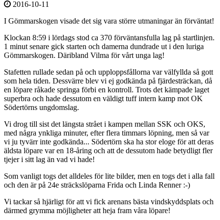
2016-10-11
I Gömmarskogen visade det sig vara större utmaningar än förväntat!
Klockan 8:59 i lördags stod ca 370 förväntansfulla lag på startlinjen.
1 minut senare gick starten och damerna dundrade ut i den luriga
Gömmarskogen. Däribland Vilma för vårt unga lag!
Stafetten rullade sedan på och upploppsfållorna var välfyllda så gott
som hela tiden. Dessvärre blev vi ej godkända på fjärdesträckan, då
en löpare råkade springa förbi en kontroll. Trots det kämpade laget
superbra och hade dessutom en väldigt tuff intern kamp mot OK
Södertörns ungdomslag.
Vi drog till sist det längsta strået i kampen mellan SSK och OKS,
med några ynkliga minuter, efter flera timmars löpning, men så var
vi ju tyvärr inte godkända... Södertörn ska ha stor eloge för att deras
äldsta löpare var en 18-åring och att de dessutom hade betydligt fler
tjejer i sitt lag än vad vi hade!
Som vanligt togs det alldeles för lite bilder, men en togs det i alla fall
och den är på 24e sträckslöparna Frida och Linda Renner :-)
Vi tackar så hjärligt för att vi fick arenans bästa vindskyddsplats och
därmed grymma möjligheter att heja fram våra löpare!