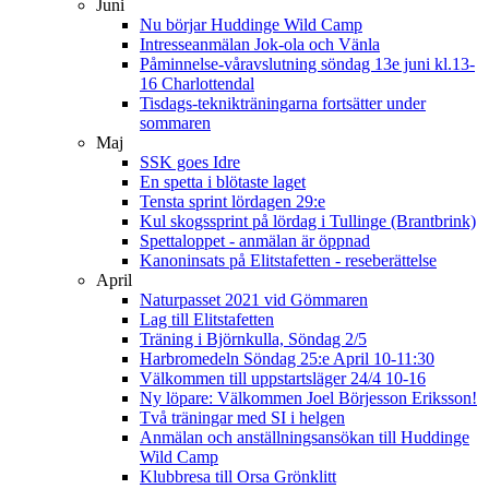
Juni
Nu börjar Huddinge Wild Camp
Intresseanmälan Jok-ola och Vänla
Påminnelse-våravslutning söndag 13e juni kl.13-
16 Charlottendal
Tisdags-teknikträningarna fortsätter under
sommaren
Maj
SSK goes Idre
En spetta i blötaste laget
Tensta sprint lördagen 29:e
Kul skogssprint på lördag i Tullinge (Brantbrink)
Spettaloppet - anmälan är öppnad
Kanoninsats på Elitstafetten - reseberättelse
April
Naturpasset 2021 vid Gömmaren
Lag till Elitstafetten
Träning i Björnkulla, Söndag 2/5
Harbromedeln Söndag 25:e April 10-11:30
Välkommen till uppstartsläger 24/4 10-16
Ny löpare: Välkommen Joel Börjesson Eriksson!
Två träningar med SI i helgen
Anmälan och anställningsansökan till Huddinge
Wild Camp
Klubbresa till Orsa Grönklitt