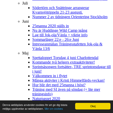
Juli
Södertörn och Snättringe arrangerar
Kvarnsjötrippeln 21-23 augusti.
Nummer 2 av tidningen Orientering Stockholm
Juni
25manna 2020 ställs in
Nu är Huddinge Wild Camp igång
Lag till Jok-ola/Vänla + viktig info
Sommarläger 22:e - 26:e Juni
Intresseanmälan Träningsstafetten Jok-ola &
Vänla 13/6
Maj
Spettaloppet Torsdag 4 juni Charlottendal
Kommande två helgers extraaktiviteter!
Sprintsäsongen fortsätter- TRE sprintonsdagar till
i juni!
Välkommen in i flytet
Många aktiviter i Kristi Himmelfärds-veckan!
Hur blir det med 25manna i höst?
Träning med SI även på söndag (+ lite mer
träningsinfo)
Naturpasset 2020
Laguppställningar Träningsstafetten
Denna webbplats använder cookies för att ge dig bästa
Okej
Hacksjön långdistans 16/5
möjliga upplevelse av webbplatsen.
Mer om cookies
Aktuellt från styrelsen