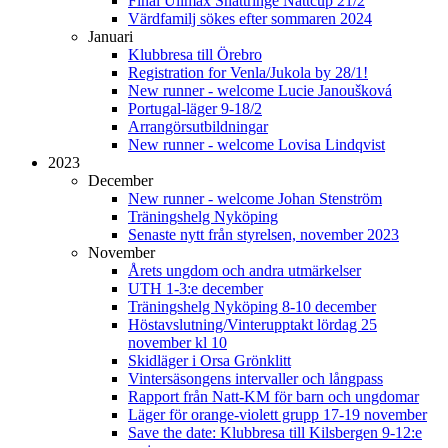
Final Ullmax Snättringe Nattcup 21/2
Värdfamilj sökes efter sommaren 2024
Januari
Klubbresa till Örebro
Registration for Venla/Jukola by 28/1!
New runner - welcome Lucie Janoušková
Portugal-läger 9-18/2
Arrangörsutbildningar
New runner - welcome Lovisa Lindqvist
2023
December
New runner - welcome Johan Stenström
Träningshelg Nyköping
Senaste nytt från styrelsen, november 2023
November
Årets ungdom och andra utmärkelser
UTH 1-3:e december
Träningshelg Nyköping 8-10 december
Höstavslutning/Vinterupptakt lördag 25
november kl 10
Skidläger i Orsa Grönklitt
Vintersäsongens intervaller och långpass
Rapport från Natt-KM för barn och ungdomar
Läger för orange-violett grupp 17-19 november
Save the date: Klubbresa till Kilsbergen 9-12:e