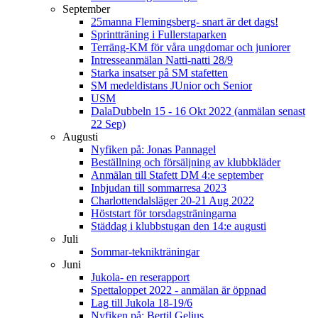
September
25manna Flemingsberg- snart är det dags!
Sprintträning i Fullerstaparken
Terräng-KM för våra ungdomar och juniorer
Intresseanmälan Natti-natti 28/9
Starka insatser på SM stafetten
SM medeldistans JUnior och Senior
USM
DalaDubbeln 15 - 16 Okt 2022 (anmälan senast
22 Sep)
Augusti
Nyfiken på: Jonas Pannagel
Beställning och försäljning av klubbkläder
Anmälan till Stafett DM 4:e september
Inbjudan till sommarresa 2023
Charlottendalsläger 20-21 Aug 2022
Höststart för torsdagsträningarna
Städdag i klubbstugan den 14:e augusti
Juli
Sommar-teknikträningar
Juni
Jukola- en reserapport
Spettaloppet 2022 - anmälan är öppnad
Lag till Jukola 18-19/6
Nyfiken på: Bertil Gelius