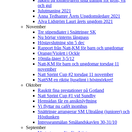
Jakten på tomten-årets sista träning för grön, vit
och gul
Julutmaning 2021
Anna Tedhamre Årets Ungdomsledare 2021
Alva Lidström Lauri årets ungdom 2021
November
Tre stipendiater i Snättringe SK
Nu börjar vinterns långpass
Höstavslutning sön 5 dec
Rapport från Natt-KM för barn och ungdomar
Orange/Violett i Ockle
10mila-läger 3-5/12
Natt-KM för barn och ungdomar torsdag 11
november
Natt Sprint Cup #2 torsdag 11 november
NattSM en riktig ljusglimt i höstmörkret!
Oktober
Rauktit fina prestationer på Gotland
Natt Sprint Cup #1 vid Sundby
Hemsidan får en ansiktslyftning
Vi flyttar nu cafét inomhus
Snättringe arrangerar SM Ultralång (juniorer) och
Höstlunken
Intresseanmälan Smålandskavlen 30-31/10
September