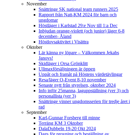
November
Snättringe SK national team runners 2025
Rapport från Natt-KM 2024 för barn och
ungdomar
Höstläger i Karlstad 29:e Nov till 1:a Dec
Inbjudan orange-violett (och junior) läger 6-8
december- Åland
Höstlovsaktivitet i Visättra
Oktober
Lär känna ny löpare – Välkommen Jekabs
Janovs!
Skidläger i Orsa Grönklitt
Ullmaxförsäljningen är öppen
Uppåt och framåt på Höstens värdetävlingar
Resa/läger O-Event 8-10 november
Senaste nytt från styrelsen, oktober 2024
Info inför 25manna, laguppställning (ver 3) och
personallista (ver 3)
Snättringe vinner ungdomsserien för tredje året i
rad
September
Karl-Gunnar Forsberg till minne
Terräng KM 3 Oktober
DalaDubbeln 19-20 Okt 2024
Dags för provning och beställning av