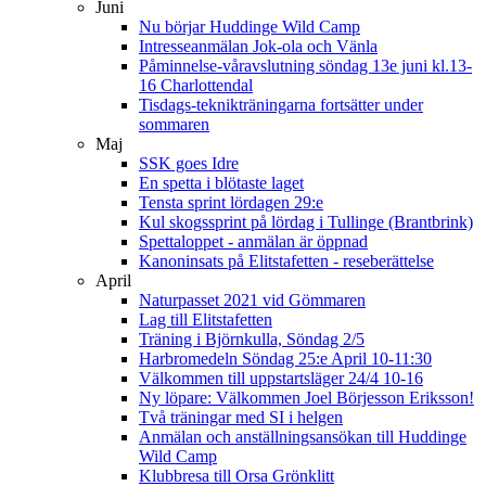
Juni
Nu börjar Huddinge Wild Camp
Intresseanmälan Jok-ola och Vänla
Påminnelse-våravslutning söndag 13e juni kl.13-
16 Charlottendal
Tisdags-teknikträningarna fortsätter under
sommaren
Maj
SSK goes Idre
En spetta i blötaste laget
Tensta sprint lördagen 29:e
Kul skogssprint på lördag i Tullinge (Brantbrink)
Spettaloppet - anmälan är öppnad
Kanoninsats på Elitstafetten - reseberättelse
April
Naturpasset 2021 vid Gömmaren
Lag till Elitstafetten
Träning i Björnkulla, Söndag 2/5
Harbromedeln Söndag 25:e April 10-11:30
Välkommen till uppstartsläger 24/4 10-16
Ny löpare: Välkommen Joel Börjesson Eriksson!
Två träningar med SI i helgen
Anmälan och anställningsansökan till Huddinge
Wild Camp
Klubbresa till Orsa Grönklitt