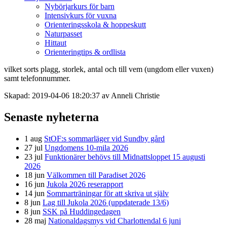
Nybörjarkurs för barn
Intensivkurs för vuxna
Orienteringsskola & hoppeskutt
Naturpasset
Hittaut
Orienteringtips & ordlista
vilket sorts plagg, storlek, antal och till vem (ungdom eller vuxen)
samt telefonnummer.
Skapad: 2019-04-06 18:20:37 av Anneli Christie
Senaste nyheterna
1 aug
StOF:s sommarläger vid Sundby gård
27 jul
Ungdomens 10-mila 2026
23 jul
Funktionärer behövs till Midnattsloppet 15 augusti
2026
18 jun
Välkommen till Paradiset 2026
16 jun
Jukola 2026 reserapport
14 jun
Sommarträningar för att skriva ut själv
8 jun
Lag till Jukola 2026 (uppdaterade 13/6)
8 jun
SSK på Huddingedagen
28 maj
Nationaldagsmys vid Charlottendal 6 juni