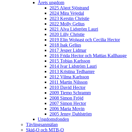
Årets ungdom
2025 Algot Sjöstrand
2024 Mira Vejedal
2023 Kerstin Christie
2022 Molly Gelius
2021 Alva Lidström Lauri
2020 Lilly Christie
2019 Elin Wolgast och Cecilia Hector
2018 Isak Gelius
2017 Jesper Lidmar
2016 Frida Hector och Mattias Kallhauge
2015 Tobias Karlsson
2014 Ivar Lidström Lauri
2013 Kristina Tedhamre
2012 Vilma Karlsson
2011 Martin Nilsson
2010 David Hector
2009 Tiemo Schramm
2008 Simon Fröjd
2007 Simon Hector
2006 Maria Movin
2005 Jenny Dahlström
Ungdomsfonden
Tävlingsanmälan
Skid-O och MTB-O