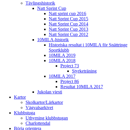
Tävlingshistorik
Natt Sprint Cup
Natt sprint cup 2016
Natt Sprint Cup 2015
Natt Sprint Cup 2014
Natt Sprint Cup 2013
Natt Sprint Cup 2012
10MILA-historik
Historiska resultat i 10MILA för Snättringe
Sportklubb
10MILA 2019
10MILA 2018
Project 73
Styrketräning
10MILA 2017
Project 86
Resultat 10MILA 2017
Jukolan viesti
Kartor
Skolkartor/Lärkartor
Vägvalsarkivet
Klubbstuga
Uthyrning klubbstugan
Charlottendal
Börja orientera