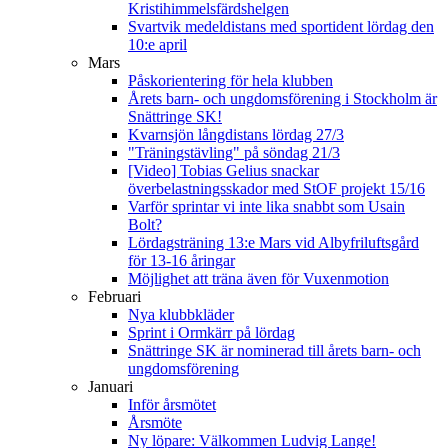
Kristihimmelsfärdshelgen
Svartvik medeldistans med sportident lördag den
10:e april
Mars
Påskorientering för hela klubben
Årets barn- och ungdomsförening i Stockholm är
Snättringe SK!
Kvarnsjön långdistans lördag 27/3
"Träningstävling" på söndag 21/3
[Video] Tobias Gelius snackar
överbelastningsskador med StOF projekt 15/16
Varför sprintar vi inte lika snabbt som Usain
Bolt?
Lördagsträning 13:e Mars vid Albyfriluftsgård
för 13-16 åringar
Möjlighet att träna även för Vuxenmotion
Februari
Nya klubbkläder
Sprint i Ormkärr på lördag
Snättringe SK är nominerad till årets barn- och
ungdomsförening
Januari
Inför årsmötet
Årsmöte
Ny löpare: Välkommen Ludvig Lange!