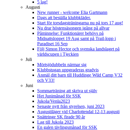
5 lag!
Augusti
New runner - welcome Elia Gartmann
Dags att beställa klubbkläder.
Start för torsdagsträningarna nu på tors 17 aug!
Nu drar höstensäsongen igång på allvar
Påminnelse: Funktionärer behövs på
Midnattsloppet 19 Aug samt på Trail-lopp i
Paradiset 16 Sep
Följ Simon Hector och svenska landslaget på
världscupen i Tjeckien
Juli
Mörtsjödubbeln närmar sig
Klubbstugan uppgraderas gradvis
Anmäl ditt barn till Huddinge Wild Camp V32
och V33!
Juni
Sommarträning att skriva ut själv
Het Junimånad för SSK
Jukola/Venla2023
Senaste nytt från styrelsen, juni 2023
Augustiläger vid Charlottendal 12-13 augusti
Snättringe SK firade 90 år
Lag till Jukola 2023
En galen tävlingsmånad för SSK