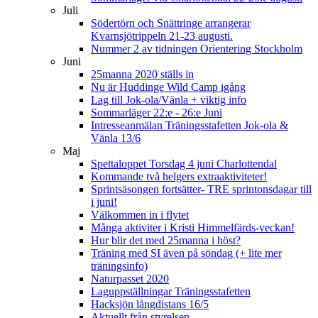
Juli
Södertörn och Snättringe arrangerar
Kvarnsjötrippeln 21-23 augusti.
Nummer 2 av tidningen Orientering Stockholm
Juni
25manna 2020 ställs in
Nu är Huddinge Wild Camp igång
Lag till Jok-ola/Vänla + viktig info
Sommarläger 22:e - 26:e Juni
Intresseanmälan Träningsstafetten Jok-ola &
Vänla 13/6
Maj
Spettaloppet Torsdag 4 juni Charlottendal
Kommande två helgers extraaktiviteter!
Sprintsäsongen fortsätter- TRE sprintonsdagar till
i juni!
Välkommen in i flytet
Många aktiviter i Kristi Himmelfärds-veckan!
Hur blir det med 25manna i höst?
Träning med SI även på söndag (+ lite mer
träningsinfo)
Naturpasset 2020
Laguppställningar Träningsstafetten
Hacksjön långdistans 16/5
Aktuellt från styrelsen