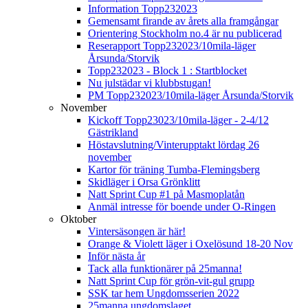
Information Topp232023
Gemensamt firande av årets alla framgångar
Orientering Stockholm no.4 är nu publicerad
Reserapport Topp232023/10mila-läger
Årsunda/Storvik
Topp232023 - Block 1 : Startblocket
Nu julstädar vi klubbstugan!
PM Topp232023/10mila-läger Årsunda/Storvik
November
Kickoff Topp23023/10mila-läger - 2-4/12
Gästrikland
Höstavslutning/Vinterupptakt lördag 26
november
Kartor för träning Tumba-Flemingsberg
Skidläger i Orsa Grönklitt
Natt Sprint Cup #1 på Masmoplatån
Anmäl intresse för boende under O-Ringen
Oktober
Vintersäsongen är här!
Orange & Violett läger i Oxelösund 18-20 Nov
Inför nästa år
Tack alla funktionärer på 25manna!
Natt Sprint Cup för grön-vit-gul grupp
SSK tar hem Ungdomsserien 2022
25manna ungdomslaget