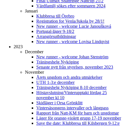
Final Ullmax Snättringe Nattcup 21/2
Värdfamilj sökes efter sommaren 2024
Januari
Klubbresa till Örebro
Registration for Venla/Jukola by 28/1!
New runner - welcome Lucie Janoušková
Portugal-läger 9-18/2
Arrangörsutbildningar
New runner - welcome Lovisa Lindqvist
2023
December
New runner - welcome Johan Stenström
Träningshelg Nyköping
Senaste nytt från styrelsen, november 2023
November
Årets ungdom och andra utmärkelser
UTH 1-3:e december
Träningshelg Nyköping 8-10 december
Höstavslutning/Vinterupptakt lördag 25
november kl 10
Skidläger i Orsa Grönklitt
Vintersäsongens intervaller och långpass
Rapport från Natt-KM för barn och ungdomar
Läger för orange-violett grupp 17-19 november
Save the date: Klubbresa till Kilsbergen 9-12:e