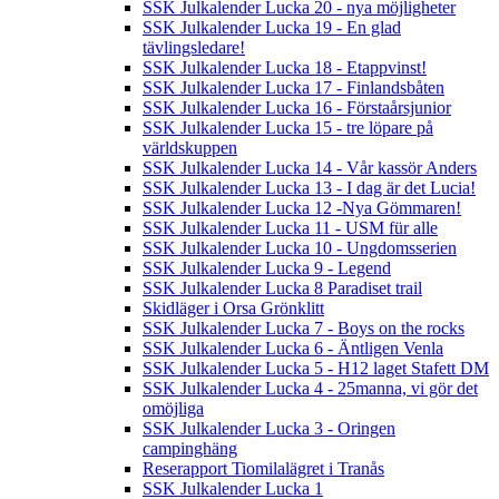
SSK Julkalender Lucka 20 - nya möjligheter
SSK Julkalender Lucka 19 - En glad
tävlingsledare!
SSK Julkalender Lucka 18 - Etappvinst!
SSK Julkalender Lucka 17 - Finlandsbåten
SSK Julkalender Lucka 16 - Förstaårsjunior
SSK Julkalender Lucka 15 - tre löpare på
världskuppen
SSK Julkalender Lucka 14 - Vår kassör Anders
SSK Julkalender Lucka 13 - I dag är det Lucia!
SSK Julkalender Lucka 12 -Nya Gömmaren!
SSK Julkalender Lucka 11 - USM für alle
SSK Julkalender Lucka 10 - Ungdomsserien
SSK Julkalender Lucka 9 - Legend
SSK Julkalender Lucka 8 Paradiset trail
Skidläger i Orsa Grönklitt
SSK Julkalender Lucka 7 - Boys on the rocks
SSK Julkalender Lucka 6 - Äntligen Venla
SSK Julkalender Lucka 5 - H12 laget Stafett DM
SSK Julkalender Lucka 4 - 25manna, vi gör det
omöjliga
SSK Julkalender Lucka 3 - Oringen
campinghäng
Reserapport Tiomilalägret i Tranås
SSK Julkalender Lucka 1