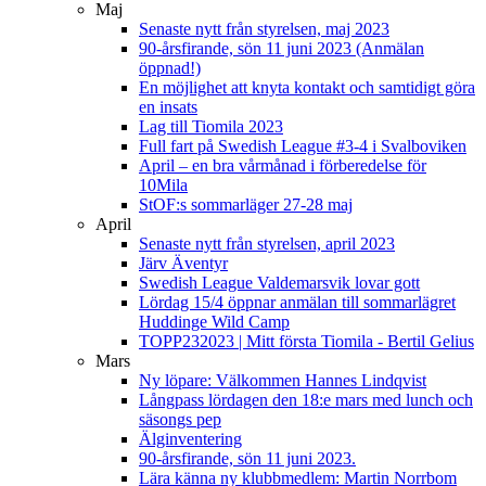
Maj
Senaste nytt från styrelsen, maj 2023
90-årsfirande, sön 11 juni 2023 (Anmälan
öppnad!)
En möjlighet att knyta kontakt och samtidigt göra
en insats
Lag till Tiomila 2023
Full fart på Swedish League #3-4 i Svalboviken
April – en bra vårmånad i förberedelse för
10Mila
StOF:s sommarläger 27-28 maj
April
Senaste nytt från styrelsen, april 2023
Järv Äventyr
Swedish League Valdemarsvik lovar gott
Lördag 15/4 öppnar anmälan till sommarlägret
Huddinge Wild Camp
TOPP232023 | Mitt första Tiomila - Bertil Gelius
Mars
Ny löpare: Välkommen Hannes Lindqvist
Långpass lördagen den 18:e mars med lunch och
säsongs pep
Älginventering
90-årsfirande, sön 11 juni 2023.
Lära känna ny klubbmedlem: Martin Norrbom