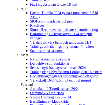
Tiomila 2024
Fix i klubbstugan lördag 18 maj
April
Lag till Tiomila 2024 (senast uppdaterat 3/5 kl
20:35)
StOF:s sommarläger 1-2 juni
Riksläger
Simon Hector svensk mästare i nattorientering
Extraträning i Älvsjöskogen 20/4 och gult
vårläger
Vårstart för våra barn och ungdomar 11/4
Tränings och tävlingsprogrammet för våren
Stabil start på säsongen
Mars
Nybörjarkurs för alla åldrar
Du behövs som funktionär!
Senaste nytt från styrelsen, mars 2024
Träningsdag i Nynäshamn Lördag den 16:e mars
Upptaktsdag/dagläger för orange-violett grupp
Vårkickoff 16/3 (grön, vit och gul grupp)
Februari
Anmälan till Tiomila senast 29/2
Daminfo - Våren 2024
Yngve Hedberg 1928-2024
Beställning av klubbkläder