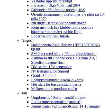
Vi startar upp lite försiktigt
Intresseanmälan Natti-natti 29/9
Bildspelet från firande torsdag 16/9
Orienteringsminnen, Snättringes 3:e plats på 10-
mila 1970
Nu digitaliserar vi kvittohanteringen
Kom med och fira klubbens alla positiva
händelser under året, så här långt
Löparnas ord från Jukola
Augusti
Daladubbeln 2021 Blir av: UPPDATERING
09/08
SM läger med bidrag från ungdomsfonden
Klubbresa till Gotland och Helg utan Älg /
Swedish League final
DM stafett 12:e september
Ny framgång för Simon!
Grattis Simon !!
Laguppställningar Jukola 21-22/8
Höststart för torsdagsträningarna
Melkersminne ungdomsstafett
Juli
Ungdomens 10mila - anmäl intresse
Jukola intresseanmälan (snarast!)
Augustiläger vid Charlottendal 14-15 augusti