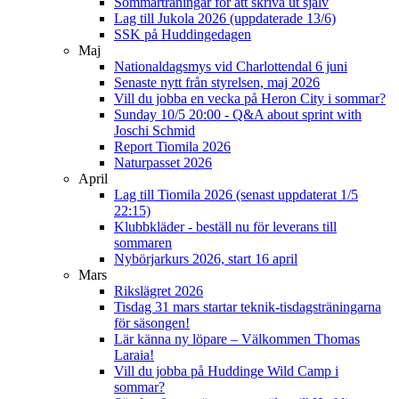
Sommarträningar för att skriva ut själv
Lag till Jukola 2026 (uppdaterade 13/6)
SSK på Huddingedagen
Maj
Nationaldagsmys vid Charlottendal 6 juni
Senaste nytt från styrelsen, maj 2026
Vill du jobba en vecka på Heron City i sommar?
Sunday 10/5 20:00 - Q&A about sprint with
Joschi Schmid
Report Tiomila 2026
Naturpasset 2026
April
Lag till Tiomila 2026 (senast uppdaterat 1/5
22:15)
Klubbkläder - beställ nu för leverans till
sommaren
Nybörjarkurs 2026, start 16 april
Mars
Rikslägret 2026
Tisdag 31 mars startar teknik-tisdagsträningarna
för säsongen!
Lär känna ny löpare – Välkommen Thomas
Laraia!
Vill du jobba på Huddinge Wild Camp i
sommar?