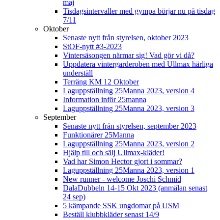
maj
Tisdagsintervaller med gympa börjar nu på tisdag
7/11
Oktober
Senaste nytt från styrelsen, oktober 2023
StOF-nytt #3-2023
Vintersäsongen närmar sig! Vad gör vi då?
Uppdatera vintergarderoben med Ullmax härliga
underställ
Terräng KM 12 Oktober
Laguppställning 25Manna 2023, version 4
Information inför 25manna
Laguppställning 25Manna 2023, version 3
September
Senaste nytt från styrelsen, september 2023
Funktionärer 25Manna
Laguppställning 25Manna 2023, version 2
Hjälp till och sälj Ullmax-kläder!
Vad har Simon Hector gjort i sommar?
Laguppställning 25Manna 2023, version 1
New runner - welcome Joschi Schmid
DalaDubbeln 14-15 Okt 2023 (anmälan senast
24 sep)
5 kämpande SSK ungdomar på USM
Beställ klubbkläder senast 14/9