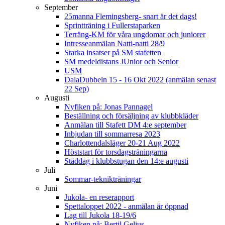
September
25manna Flemingsberg- snart är det dags!
Sprintträning i Fullerstaparken
Terräng-KM för våra ungdomar och juniorer
Intresseanmälan Natti-natti 28/9
Starka insatser på SM stafetten
SM medeldistans JUnior och Senior
USM
DalaDubbeln 15 - 16 Okt 2022 (anmälan senast
22 Sep)
Augusti
Nyfiken på: Jonas Pannagel
Beställning och försäljning av klubbkläder
Anmälan till Stafett DM 4:e september
Inbjudan till sommarresa 2023
Charlottendalsläger 20-21 Aug 2022
Höststart för torsdagsträningarna
Städdag i klubbstugan den 14:e augusti
Juli
Sommar-teknikträningar
Juni
Jukola- en reserapport
Spettaloppet 2022 - anmälan är öppnad
Lag till Jukola 18-19/6
Nyfiken på: Bertil Gelius