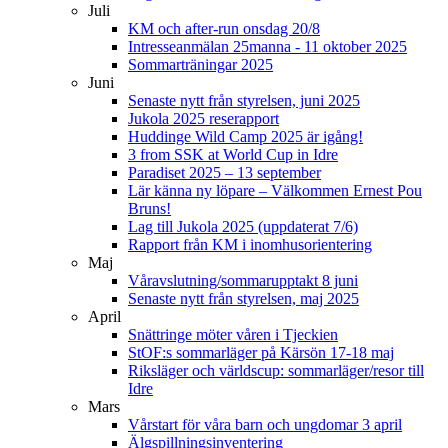
Juli
KM och after-run onsdag 20/8
Intresseanmälan 25manna - 11 oktober 2025
Sommarträningar 2025
Juni
Senaste nytt från styrelsen, juni 2025
Jukola 2025 reserapport
Huddinge Wild Camp 2025 är igång!
3 from SSK at World Cup in Idre
Paradiset 2025 – 13 september
Lär känna ny löpare – Välkommen Ernest Pou
Bruns!
Lag till Jukola 2025 (uppdaterat 7/6)
Rapport från KM i inomhusorientering
Maj
Våravslutning/sommarupptakt 8 juni
Senaste nytt från styrelsen, maj 2025
April
Snättringe möter våren i Tjeckien
StOF:s sommarläger på Kärsön 17-18 maj
Riksläger och världscup: sommarläger/resor till
Idre
Mars
Vårstart för våra barn och ungdomar 3 april
Älgspillningsinventering