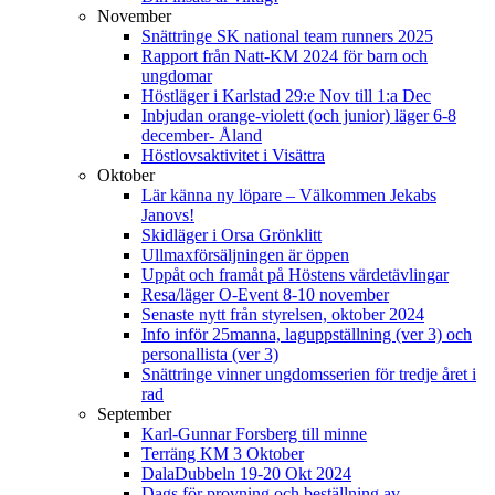
November
Snättringe SK national team runners 2025
Rapport från Natt-KM 2024 för barn och
ungdomar
Höstläger i Karlstad 29:e Nov till 1:a Dec
Inbjudan orange-violett (och junior) läger 6-8
december- Åland
Höstlovsaktivitet i Visättra
Oktober
Lär känna ny löpare – Välkommen Jekabs
Janovs!
Skidläger i Orsa Grönklitt
Ullmaxförsäljningen är öppen
Uppåt och framåt på Höstens värdetävlingar
Resa/läger O-Event 8-10 november
Senaste nytt från styrelsen, oktober 2024
Info inför 25manna, laguppställning (ver 3) och
personallista (ver 3)
Snättringe vinner ungdomsserien för tredje året i
rad
September
Karl-Gunnar Forsberg till minne
Terräng KM 3 Oktober
DalaDubbeln 19-20 Okt 2024
Dags för provning och beställning av