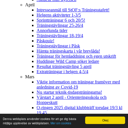
April
Intresseanmäl till StOF:s Träningsstafett!
Helgens aktiviteter 1-3/5
Sprintträningar 6 och 20/5!
Träningstävlingar 25-26/4
Annorlunda tider
Träningstävlingar 18-19/4
Påskquiz!
Träningstävlingar i Påsk
Hämta träningskarta i vår brevlåda!
Träningar för hemladdning och egen utskrift
Huddinge Wild Camp söker ledare
Resultat träningstävling 5 april
Extraträningar i helgen 4-5/4
Mars
Viktig information om träningar framöver med
anledning av Covid-19
Nu startar teknik-tisdagsträningarna!
Vårstart 2 april - Orienteringsskola och
Hoppeskutt
O-ringen 2025 digital klubbträff torsdag 19/3 kl
19.45.
Vårens träningar och träningstips i coronatid
Denna webbplats använder cookies för att ge dig bästa
Okej
Angående coronaviruset och klubbens
möjliga upplevelse av webbplatsen.
Mer om cookies