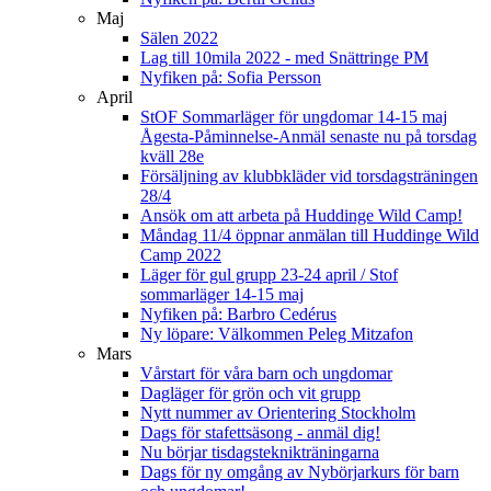
Maj
Sälen 2022
Lag till 10mila 2022 - med Snättringe PM
Nyfiken på: Sofia Persson
April
StOF Sommarläger för ungdomar 14-15 maj
Ågesta-Påminnelse-Anmäl senaste nu på torsdag
kväll 28e
Försäljning av klubbkläder vid torsdagsträningen
28/4
Ansök om att arbeta på Huddinge Wild Camp!
Måndag 11/4 öppnar anmälan till Huddinge Wild
Camp 2022
Läger för gul grupp 23-24 april / Stof
sommarläger 14-15 maj
Nyfiken på: Barbro Cedérus
Ny löpare: Välkommen Peleg Mitzafon
Mars
Vårstart för våra barn och ungdomar
Dagläger för grön och vit grupp
Nytt nummer av Orientering Stockholm
Dags för stafettsäsong - anmäl dig!
Nu börjar tisdagsteknikträningarna
Dags för ny omgång av Nybörjarkurs för barn