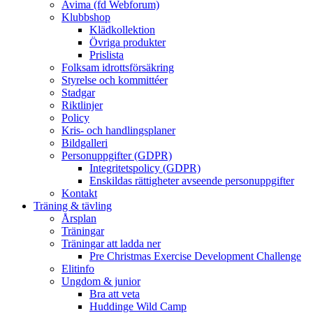
Avima (fd Webforum)
Klubbshop
Klädkollektion
Övriga produkter
Prislista
Folksam idrottsförsäkring
Styrelse och kommittéer
Stadgar
Riktlinjer
Policy
Kris- och handlingsplaner
Bildgalleri
Personuppgifter (GDPR)
Integritetspolicy (GDPR)
Enskildas rättigheter avseende personuppgifter
Kontakt
Träning & tävling
Årsplan
Träningar
Träningar att ladda ner
Pre Christmas Exercise Development Challenge
Elitinfo
Ungdom & junior
Bra att veta
Huddinge Wild Camp