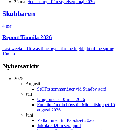
25 maj
Senaste nytt från styrelsen, maj 2026
Skubbaren
4 maj
Report Tiomila 2026
Last weekend it was time again for the highlight of the spring:
10mila...
Nyhetsarkiv
2026
Augusti
StOF:s sommarläger vid Sundby gård
Juli
Ungdomens 10-mila 2026
Funktionärer behövs till Midnattsloppet 15
augusti 2026
Juni
Välkommen till Paradiset 2026
Jukola 2026 reserapport