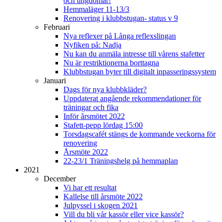
och ungdomar!
Hemmaläger 11-13/3
Renovering i klubbstugan- status v 9
Februari
Nya reflexer på Långa reflexslingan
Nyfiken på: Nadja
Nu kan du anmäla intresse till vårens stafetter
Nu är restriktionerna borttagna
Klubbstugan byter till digitalt inpasseringssystem
Januari
Dags för nya klubbkläder?
Uppdaterat angående rekommendationer för
träningar och fika
Inför årsmötet 2022
Stafett-pepp lördag 15:00
Torsdagscafét stängs de kommande veckorna för
renovering
Årsmöte 2022
22-23/1 Träningshelg på hemmaplan
2021
December
Vi har ett resultat
Kallelse till årsmöte 2022
Julpyssel i skogen 2021
Vill du bli vår kassör eller vice kassör?