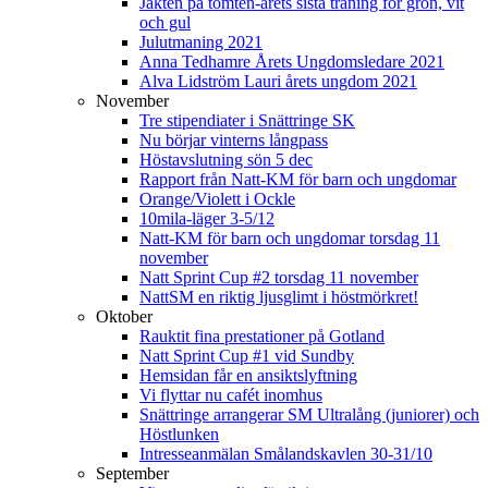
Jakten på tomten-årets sista träning för grön, vit
och gul
Julutmaning 2021
Anna Tedhamre Årets Ungdomsledare 2021
Alva Lidström Lauri årets ungdom 2021
November
Tre stipendiater i Snättringe SK
Nu börjar vinterns långpass
Höstavslutning sön 5 dec
Rapport från Natt-KM för barn och ungdomar
Orange/Violett i Ockle
10mila-läger 3-5/12
Natt-KM för barn och ungdomar torsdag 11
november
Natt Sprint Cup #2 torsdag 11 november
NattSM en riktig ljusglimt i höstmörkret!
Oktober
Rauktit fina prestationer på Gotland
Natt Sprint Cup #1 vid Sundby
Hemsidan får en ansiktslyftning
Vi flyttar nu cafét inomhus
Snättringe arrangerar SM Ultralång (juniorer) och
Höstlunken
Intresseanmälan Smålandskavlen 30-31/10
September