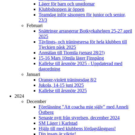
Läger för barn och ungdomar
Klubbshoppen är öppen
Teamdag inför säsongen för junior och senior,
23/3
Februari
Snättringe arrangerar Botkyrkahelgen 25-27 april
2025
Tävlings- och träningsresa för hela klubben till
Tjeckien påsk 2025
Anmälan till Tiomila (senast 28/2!)
15-16 Mars 10mila läger Finspång
Kallelse till årsmöte 2025 - Uppdaterad med
dagordning
Januari
Orange-violett träningsdag 8/2
Jukola, 14-15 juni 2025
Kallelse till årsmöte 2025
2024
December
Föreläsning "Att coacha mig själv" med Anneli
Östberg
Senaste nytt från styrelsen, december 2024
SM Läger i Karlstad
Hjälp till med klubbens lördagslångpass!
Din insats är viktig!