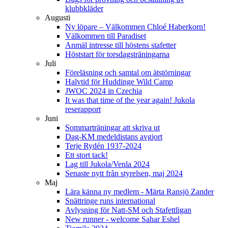
klubbkläder
Augusti
Ny löpare – Välkommen Chloé Haberkorn!
Välkommen till Paradiset
Anmäl intresse till höstens stafetter
Höststart för torsdagsträningarna
Juli
Föreläsning och samtal om ätstörningar
Halvtid för Huddinge Wild Camp
JWOC 2024 in Czechia
It was that time of the year again! Jukola
reserapport
Juni
Sommarträningar att skriva ut
Dag-KM medeldistans avgjort
Terje Rydén 1937-2024
Ett stort tack!
Lag till Jukola/Venla 2024
Senaste nytt från styrelsen, maj 2024
Maj
Lära känna ny medlem - Märta Ransjö Zander
Snättringe runs international
Avlysning för Natt-SM och Stafettligan
New runner - welcome Sahar Eshel