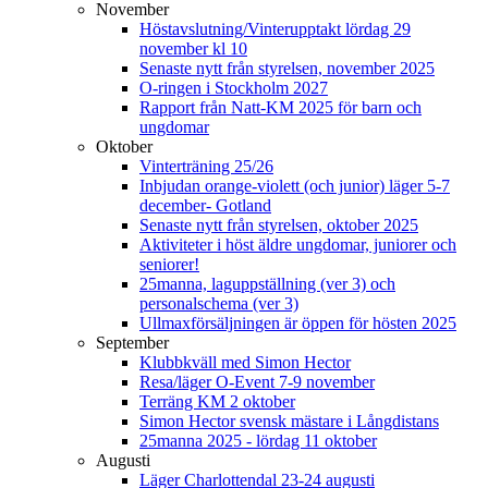
November
Höstavslutning/Vinterupptakt lördag 29
november kl 10
Senaste nytt från styrelsen, november 2025
O-ringen i Stockholm 2027
Rapport från Natt-KM 2025 för barn och
ungdomar
Oktober
Vinterträning 25/26
Inbjudan orange-violett (och junior) läger 5-7
december- Gotland
Senaste nytt från styrelsen, oktober 2025
Aktiviteter i höst äldre ungdomar, juniorer och
seniorer!
25manna, laguppställning (ver 3) och
personalschema (ver 3)
Ullmaxförsäljningen är öppen för hösten 2025
September
Klubbkväll med Simon Hector
Resa/läger O-Event 7-9 november
Terräng KM 2 oktober
Simon Hector svensk mästare i Långdistans
25manna 2025 - lördag 11 oktober
Augusti
Läger Charlottendal 23-24 augusti