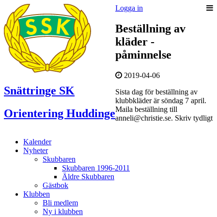
Logga in
Beställning av
kläder -
påminnelse
2019-04-06
Snättringe SK
Sista dag för beställning av
klubbkläder är söndag 7 april.
Maila beställning till
Orientering Huddinge
anneli@christie.se. Skriv tydligt
Kalender
Nyheter
Skubbaren
Skubbaren 1996-2011
Äldre Skubbaren
Gästbok
Klubben
Bli medlem
Ny i klubben