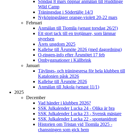
Söndag 8 mars öppnar anmälan till Huddinge
Wild Camp
Träningsdag i Södertälje 14/3
Nyköpingsläger orange-violett 20-22 mars
Februari
Anmälan till Tiomila (senast torsdag 26/2!)
Ett stort tack till en trotjänare, som lämnar
styrelsen
Årets ungdom 2025
Kallelse till Årsmöte 2026 (med dagordning)
O-ringen-info efter Årsmötet 17 feb
Ombyggnationer i Källbrink
Januari
Tävlings- och träningsresa för hela klubben till
Katalonien påsk 2026
Kallelse till Årsmöte 2026
Anmälan till Jukola (senast 11/1)
2025
December
Vad händer i klubben 2026?
SSK Julkalender Lucka 24 - Olika är bra
SSK Julkalender Lucka 23 - Svensk mästare
SSK Julkalender Lucka 22 - spontanidrott
Historien om Tristan vid Tiomila 2025 -
chansningen som gick hem