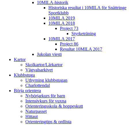
10MILA-historik
Historiska resultat i 10MILA för Snättringe
Sportklubb
10MILA 2019
10MILA 2018
Project 73
Styrketräning
10MILA 2017
Project 86
Resultat 10MILA 2017
Jukolan viesti
Kartor
Skolkartor/Lärkartor
Vägvalsarkivet
Klubbstuga
Uthyrning klubbstugan
Charlottendal
Börja orientera
Nybörjarkurs för barn
Intensivkurs för vuxna
Orienteringsskola & hoppeskutt
Naturpasset
Hittaut
Orienteringtips & ordlista