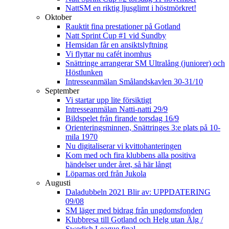
NattSM en riktig ljusglimt i höstmörkret!
Oktober
Rauktit fina prestationer på Gotland
Natt Sprint Cup #1 vid Sundby
Hemsidan får en ansiktslyftning
Vi flyttar nu cafét inomhus
Snättringe arrangerar SM Ultralång (juniorer) och
Höstlunken
Intresseanmälan Smålandskavlen 30-31/10
September
Vi startar upp lite försiktigt
Intresseanmälan Natti-natti 29/9
Bildspelet från firande torsdag 16/9
Orienteringsminnen, Snättringes 3:e plats på 10-
mila 1970
Nu digitaliserar vi kvittohanteringen
Kom med och fira klubbens alla positiva
händelser under året, så här långt
Löparnas ord från Jukola
Augusti
Daladubbeln 2021 Blir av: UPPDATERING
09/08
SM läger med bidrag från ungdomsfonden
Klubbresa till Gotland och Helg utan Älg /
Swedish League final