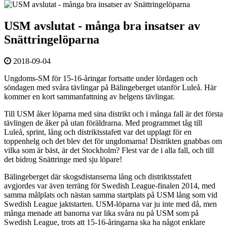
USM avslutat - många bra insatser av
Snättringelöparna
2018-09-04
Ungdoms-SM för 15-16-åringar fortsatte under lördagen och
söndagen med svåra tävlingar på Bälingeberget utanför Luleå. Här
kommer en kort sammanfattning av helgens tävlingar.
Till USM åker löparna med sina distrikt och i många fall är det första
tävlingen de åker på utan föräldrarna. Med programmet tåg till
Luleå, sprint, lång och distriktsstafett var det upplagt för en
toppenhelg och det blev det för ungdomarna! Distrikten gnabbas om
vilka som är bäst, är det Stockholm? Flest var de i alla fall, och till
det bidrog Snättringe med sju löpare!
Bälingeberget där skogsdistanserna lång och distriktsstafett
avgjordes var även terräng för Swedish League-finalen 2014, med
samma målplats och nästan samma startplats på USM lång som vid
Swedish League jaktstarten. USM-löparna var ju inte med då, men
många menade att banorna var lika svåra nu på USM som på
Swedish League, trots att 15-16-åringarna ska ha något enklare