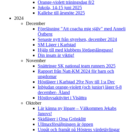
Orange-violett träningsdag 8/2
Jukola, 14-15 juni 2025
Kallelse till årsmöte 2025
2024
December
Föreläsning "Att coacha mig själv" med Anneli
Östberg
Senaste nytt från styrelsen, december 2024
SM Läger i Karlstad
Hjälp till med klubbens lördagslångpass!
Din insats är viktig!
November
Snättringe SK national team runners 2025
Rapport från Natt-KM 2024 för barn och
ungdomar
Höstläger i Karlstad 29:e Nov till 1:a Dec
Inbjudan orange-violett (och junior) läger 6-8
december- Åland
Höstlovsaktivitet i Visättra
Oktober
Lär känna ny löpare – Välkommen Jekabs
Janovs!
Skidläger i Orsa Grönklitt
Ullmaxförsäljningen är öppen
Uppåt och framåt på Höstens värdetävlingar