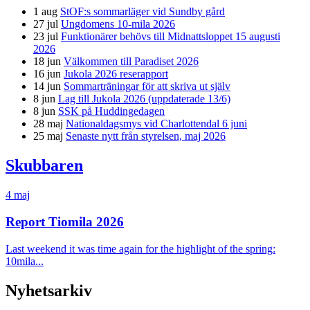
1 aug
StOF:s sommarläger vid Sundby gård
27 jul
Ungdomens 10-mila 2026
23 jul
Funktionärer behövs till Midnattsloppet 15 augusti
2026
18 jun
Välkommen till Paradiset 2026
16 jun
Jukola 2026 reserapport
14 jun
Sommarträningar för att skriva ut själv
8 jun
Lag till Jukola 2026 (uppdaterade 13/6)
8 jun
SSK på Huddingedagen
28 maj
Nationaldagsmys vid Charlottendal 6 juni
25 maj
Senaste nytt från styrelsen, maj 2026
Skubbaren
4 maj
Report Tiomila 2026
Last weekend it was time again for the highlight of the spring:
10mila...
Nyhetsarkiv