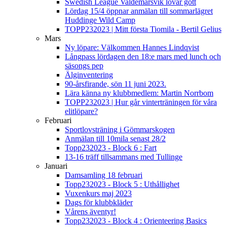
Swedish League Valdemarsvik lovar gott
Lördag 15/4 öppnar anmälan till sommarlägret
Huddinge Wild Camp
TOPP232023 | Mitt första Tiomila - Bertil Gelius
Mars
Ny löpare: Välkommen Hannes Lindqvist
Långpass lördagen den 18:e mars med lunch och
säsongs pep
Älginventering
90-årsfirande, sön 11 juni 2023.
Lära känna ny klubbmedlem: Martin Norrbom
TOPP232023 | Hur går vinterträningen för våra
elitlöpare?
Februari
Sportlovsträning i Gömmarskogen
Anmälan till 10mila senast 28/2
Topp232023 - Block 6 : Fart
13-16 träff tillsammans med Tullinge
Januari
Damsamling 18 februari
Topp232023 - Block 5 : Uthållighet
Vuxenkurs maj 2023
Dags för klubbkläder
Vårens äventyr!
Topp232023 - Block 4 : Orienteering Basics