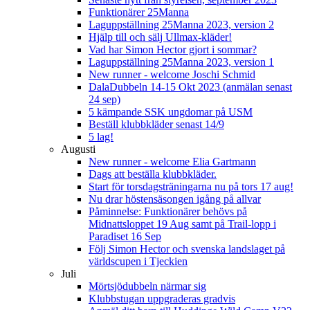
Funktionärer 25Manna
Laguppställning 25Manna 2023, version 2
Hjälp till och sälj Ullmax-kläder!
Vad har Simon Hector gjort i sommar?
Laguppställning 25Manna 2023, version 1
New runner - welcome Joschi Schmid
DalaDubbeln 14-15 Okt 2023 (anmälan senast
24 sep)
5 kämpande SSK ungdomar på USM
Beställ klubbkläder senast 14/9
5 lag!
Augusti
New runner - welcome Elia Gartmann
Dags att beställa klubbkläder.
Start för torsdagsträningarna nu på tors 17 aug!
Nu drar höstensäsongen igång på allvar
Påminnelse: Funktionärer behövs på
Midnattsloppet 19 Aug samt på Trail-lopp i
Paradiset 16 Sep
Följ Simon Hector och svenska landslaget på
världscupen i Tjeckien
Juli
Mörtsjödubbeln närmar sig
Klubbstugan uppgraderas gradvis