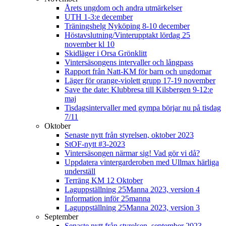
Årets ungdom och andra utmärkelser
UTH 1-3:e december
Träningshelg Nyköping 8-10 december
Höstavslutning/Vinterupptakt lördag 25
november kl 10
Skidläger i Orsa Grönklitt
Vintersäsongens intervaller och långpass
Rapport från Natt-KM för barn och ungdomar
Läger för orange-violett grupp 17-19 november
Save the date: Klubbresa till Kilsbergen 9-12:e
maj
Tisdagsintervaller med gympa börjar nu på tisdag
7/11
Oktober
Senaste nytt från styrelsen, oktober 2023
StOF-nytt #3-2023
Vintersäsongen närmar sig! Vad gör vi då?
Uppdatera vintergarderoben med Ullmax härliga
underställ
Terräng KM 12 Oktober
Laguppställning 25Manna 2023, version 4
Information inför 25manna
Laguppställning 25Manna 2023, version 3
September
Senaste nytt från styrelsen, september 2023