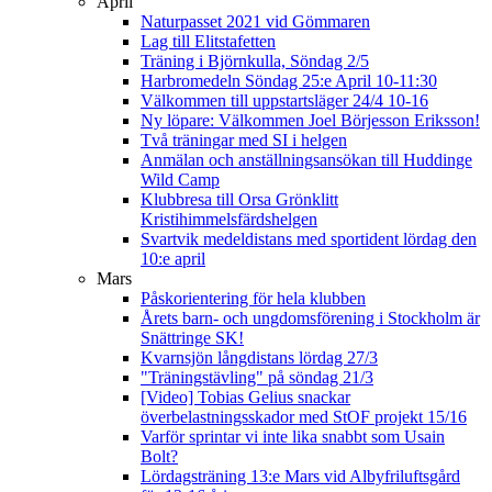
April
Naturpasset 2021 vid Gömmaren
Lag till Elitstafetten
Träning i Björnkulla, Söndag 2/5
Harbromedeln Söndag 25:e April 10-11:30
Välkommen till uppstartsläger 24/4 10-16
Ny löpare: Välkommen Joel Börjesson Eriksson!
Två träningar med SI i helgen
Anmälan och anställningsansökan till Huddinge
Wild Camp
Klubbresa till Orsa Grönklitt
Kristihimmelsfärdshelgen
Svartvik medeldistans med sportident lördag den
10:e april
Mars
Påskorientering för hela klubben
Årets barn- och ungdomsförening i Stockholm är
Snättringe SK!
Kvarnsjön långdistans lördag 27/3
"Träningstävling" på söndag 21/3
[Video] Tobias Gelius snackar
överbelastningsskador med StOF projekt 15/16
Varför sprintar vi inte lika snabbt som Usain
Bolt?
Lördagsträning 13:e Mars vid Albyfriluftsgård