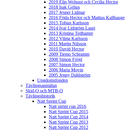
2019 Elin Wolgast och Cecilia Hector
2018 Isak Gelius
2017 Jesper Lidmar
2016 Frida Hector och Mattias Kallhauge
2015 Tobias Karlsson
2014 Ivar Lidström Lauri
2013 Kristina Tedhamre
2012 Vilma Karlsson
2011 Martin Nilsson
2010 David Hector
2009 Tiemo Schramm
2008 Simon Fröjd
2007 Simon Hector
2006 Maria Movin
2005 Jenny Dahlström
Ungdomsfonden
Tävlingsanmälan
Skid-O och MTB-O
Tävlingshistorik
Natt Sprint Cup
Natt sprint cup 2016
Natt Sprint Cup 2015
Natt Sprint Cup 2014
Natt Sprint Cup 2013
Natt Sprint Cup 2012