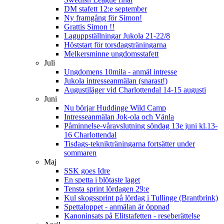
DM stafett 12:e september
Ny framgång för Simon!
Grattis Simon !!
Laguppställningar Jukola 21-22/8
Höststart för torsdagsträningarna
Melkersminne ungdomsstafett
Juli
Ungdomens 10mila - anmäl intresse
Jukola intresseanmälan (snarast!)
Augustiläger vid Charlottendal 14-15 augusti
Juni
Nu börjar Huddinge Wild Camp
Intresseanmälan Jok-ola och Vänla
Påminnelse-våravslutning söndag 13e juni kl.13-
16 Charlottendal
Tisdags-teknikträningarna fortsätter under
sommaren
Maj
SSK goes Idre
En spetta i blötaste laget
Tensta sprint lördagen 29:e
Kul skogssprint på lördag i Tullinge (Brantbrink)
Spettaloppet - anmälan är öppnad
Kanoninsats på Elitstafetten - reseberättelse