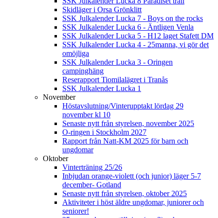
SSK Julkalender Lucka 8 Paradiset trail
Skidläger i Orsa Grönklitt
SSK Julkalender Lucka 7 - Boys on the rocks
SSK Julkalender Lucka 6 - Äntligen Venla
SSK Julkalender Lucka 5 - H12 laget Stafett DM
SSK Julkalender Lucka 4 - 25manna, vi gör det
omöjliga
SSK Julkalender Lucka 3 - Oringen
campinghäng
Reserapport Tiomilalägret i Tranås
SSK Julkalender Lucka 1
November
Höstavslutning/Vinterupptakt lördag 29
november kl 10
Senaste nytt från styrelsen, november 2025
O-ringen i Stockholm 2027
Rapport från Natt-KM 2025 för barn och
ungdomar
Oktober
Vinterträning 25/26
Inbjudan orange-violett (och junior) läger 5-7
december- Gotland
Senaste nytt från styrelsen, oktober 2025
Aktiviteter i höst äldre ungdomar, juniorer och
seniorer!