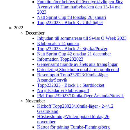
Funktionärer behövs till äventyrstävlingen Järv
Äventyr vid Hammarbybacken den 13-14 maj
2023
Natt Sprint Cup #3 torsdag 26 januari
Topp232023 - Block 3 : Uthållighet
2022
December
Inbjudan till sommarresa till Swiss O Week 2023
Klubbmatch 14 januari
Topp232023 - Block 2 : Styrka/Power
Natt Sprint Cup #2 onsdag 21 december
Information Topp232023
Gemensamt firande av årets alla framgångar
Orientering Stockholm no.4 är nu publicerad
Reserapport Topp232023/10mila-läger
Årsunda/Storvik
Topp232023 - Block 1 : Startblocket
Nu julstädar vi klubbstugan!
PM Topp232023/10mila-läger Årsunda/Storvik
November
Kickoff Topp23023/10mila-läger - 2-4/12
Gästrikland
Höstavslutning/Vinterupptakt lördag 26
november
Kartor för träning Tumba-Flemingsberg