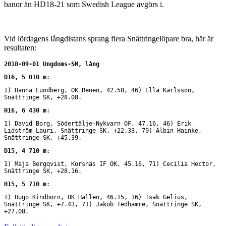
banor än HD18-21 som Swedish League avgörs i.
Vid lördagens långdistans sprang flera Snättringelöpare bra, här är
resultaten:
2018-09-01 Ungdoms-SM, lång
D16, 5 010 m
:
1) Hanna Lundberg, OK Renen, 42.58, 46) Ella Karlsson, 
Snättringe SK, +28.08.
H16, 6 430 m
:
1) David Borg, Södertälje-Nykvarn OF, 47.16, 46) Erik 
Lidström Lauri, Snättringe SK, +22.33, 79) Albin Hainke, 
Snättringe SK, +45.39.
D15, 4 710 m
:
1) Maja Bergqvist, Korsnäs IF OK, 45.16, 71) Cecilia Hector, 
Snättringe SK, +28.16.
H15, 5 710 m
:
1) Hugo Kindborn, OK Hällen, 46.15, 16) Isak Gelius, 
Snättringe SK, +7.43, 71) Jakob Tedhamre, Snättringe SK, 
+27.08.