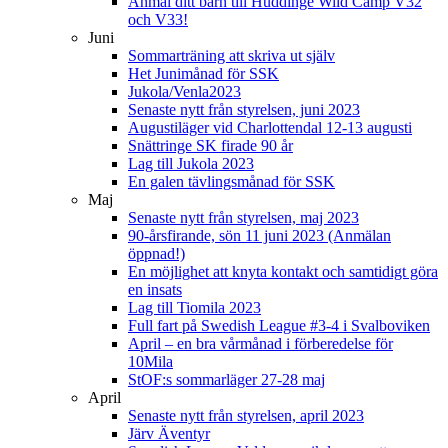
Anmäl ditt barn till Huddinge Wild Camp V32
och V33!
Juni
Sommarträning att skriva ut själv
Het Junimånad för SSK
Jukola/Venla2023
Senaste nytt från styrelsen, juni 2023
Augustiläger vid Charlottendal 12-13 augusti
Snättringe SK firade 90 år
Lag till Jukola 2023
En galen tävlingsmånad för SSK
Maj
Senaste nytt från styrelsen, maj 2023
90-årsfirande, sön 11 juni 2023 (Anmälan
öppnad!)
En möjlighet att knyta kontakt och samtidigt göra
en insats
Lag till Tiomila 2023
Full fart på Swedish League #3-4 i Svalboviken
April – en bra vårmånad i förberedelse för
10Mila
StOF:s sommarläger 27-28 maj
April
Senaste nytt från styrelsen, april 2023
Järv Äventyr