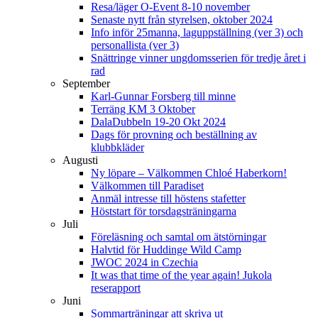
Resa/läger O-Event 8-10 november
Senaste nytt från styrelsen, oktober 2024
Info inför 25manna, laguppställning (ver 3) och
personallista (ver 3)
Snättringe vinner ungdomsserien för tredje året i
rad
September
Karl-Gunnar Forsberg till minne
Terräng KM 3 Oktober
DalaDubbeln 19-20 Okt 2024
Dags för provning och beställning av
klubbkläder
Augusti
Ny löpare – Välkommen Chloé Haberkorn!
Välkommen till Paradiset
Anmäl intresse till höstens stafetter
Höststart för torsdagsträningarna
Juli
Föreläsning och samtal om ätstörningar
Halvtid för Huddinge Wild Camp
JWOC 2024 in Czechia
It was that time of the year again! Jukola
reserapport
Juni
Sommarträningar att skriva ut