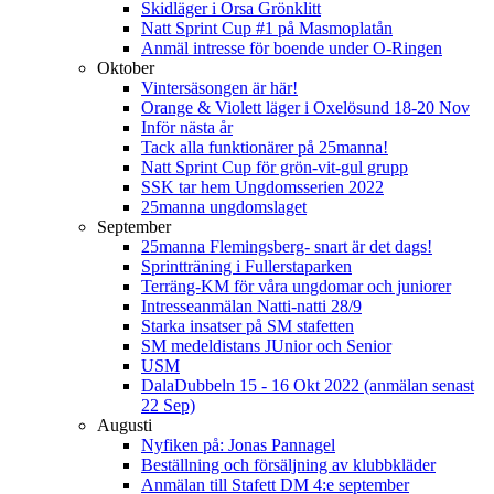
Skidläger i Orsa Grönklitt
Natt Sprint Cup #1 på Masmoplatån
Anmäl intresse för boende under O-Ringen
Oktober
Vintersäsongen är här!
Orange & Violett läger i Oxelösund 18-20 Nov
Inför nästa år
Tack alla funktionärer på 25manna!
Natt Sprint Cup för grön-vit-gul grupp
SSK tar hem Ungdomsserien 2022
25manna ungdomslaget
September
25manna Flemingsberg- snart är det dags!
Sprintträning i Fullerstaparken
Terräng-KM för våra ungdomar och juniorer
Intresseanmälan Natti-natti 28/9
Starka insatser på SM stafetten
SM medeldistans JUnior och Senior
USM
DalaDubbeln 15 - 16 Okt 2022 (anmälan senast
22 Sep)
Augusti
Nyfiken på: Jonas Pannagel
Beställning och försäljning av klubbkläder
Anmälan till Stafett DM 4:e september