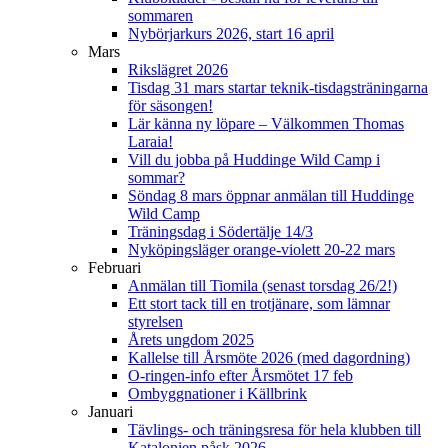
sommaren
Nybörjarkurs 2026, start 16 april
Mars
Rikslägret 2026
Tisdag 31 mars startar teknik-tisdagsträningarna
för säsongen!
Lär känna ny löpare – Välkommen Thomas
Laraia!
Vill du jobba på Huddinge Wild Camp i
sommar?
Söndag 8 mars öppnar anmälan till Huddinge
Wild Camp
Träningsdag i Södertälje 14/3
Nyköpingsläger orange-violett 20-22 mars
Februari
Anmälan till Tiomila (senast torsdag 26/2!)
Ett stort tack till en trotjänare, som lämnar
styrelsen
Årets ungdom 2025
Kallelse till Årsmöte 2026 (med dagordning)
O-ringen-info efter Årsmötet 17 feb
Ombyggnationer i Källbrink
Januari
Tävlings- och träningsresa för hela klubben till
Katalonien påsk 2026