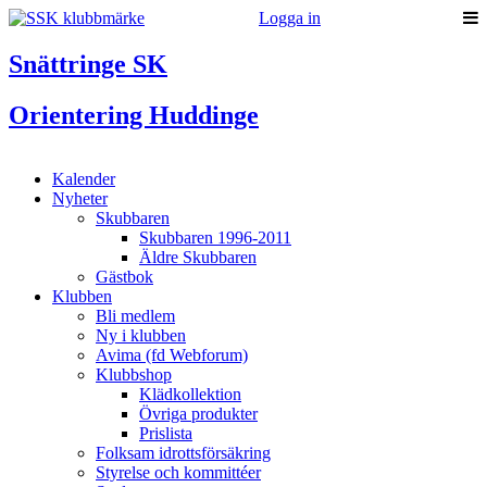
Logga in
Snättringe SK
Orientering Huddinge
Kalender
Nyheter
Skubbaren
Skubbaren 1996-2011
Äldre Skubbaren
Gästbok
Klubben
Bli medlem
Ny i klubben
Avima (fd Webforum)
Klubbshop
Klädkollektion
Övriga produkter
Prislista
Folksam idrottsförsäkring
Styrelse och kommittéer