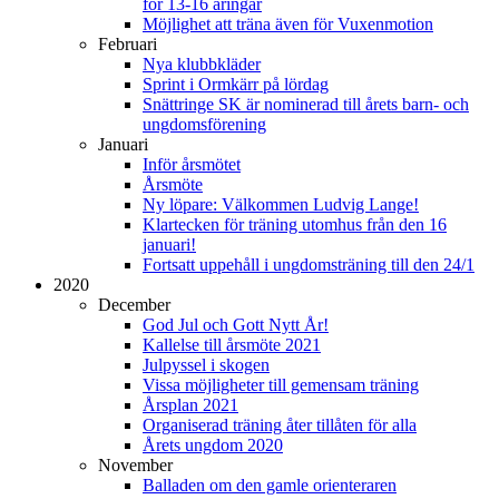
för 13-16 åringar
Möjlighet att träna även för Vuxenmotion
Februari
Nya klubbkläder
Sprint i Ormkärr på lördag
Snättringe SK är nominerad till årets barn- och
ungdomsförening
Januari
Inför årsmötet
Årsmöte
Ny löpare: Välkommen Ludvig Lange!
Klartecken för träning utomhus från den 16
januari!
Fortsatt uppehåll i ungdomsträning till den 24/1
2020
December
God Jul och Gott Nytt År!
Kallelse till årsmöte 2021
Julpyssel i skogen
Vissa möjligheter till gemensam träning
Årsplan 2021
Organiserad träning åter tillåten för alla
Årets ungdom 2020
November
Balladen om den gamle orienteraren