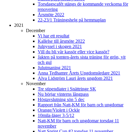
Torsdagscafét stängs de kommande veckorna för
renovering
Årsmöte 2022
22-23/1 Träningshelg på hemmaplan
2021
December
Vi har ett resultat
Kallelse till årsmöte 2022
Julpyssel i skogen 2021
Vill du bli vår kassör eller vice kassör?
Jakten på tomten-årets sista träning för grön, vit
och gul
Julutmaning 2021
Anna Tedhamre Årets Ungdomsledare 2021
Alva Lidström Lauri årets ungdom 2021
November
Tre stipendiater i Snättringe SK
Nu börjar vinterns långpass
Höstavslutning sön 5 dec
Rapport från Natt-KM för barn och ungdomar
Orange/Violett i Ockle
10mila-läger 3-5/12
Natt-KM för barn och ungdomar torsdag 11
november
Natt Sprint Cup #2 torsdag 11 november