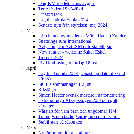
Dag-KM medeldistans avgjort
Terje Rydén 1937-2024
Ett stort tack!
Lag till Jukola/Venla 2024
Senaste nytt från styrelsen, maj 2024
Maj
Lära känna ny medlem - Märta Ransjö Zander
Snättringe runs international
Avlysning för Natt-SM och Stafettligan
New runner - welcome Sahar Eshel
Tiomila 2024
Fix i klubbstugan lördag 18 maj
April
Lag till Tiomila 2024 (senast uppdaterat 3/5 kl
20:35)
StOF:s sommarläger 1-2 juni
Riksläger
Simon Hector svensk mästare i nattorientering
Extraträning i Älvsjöskogen 20/4 och gult
vårläger
Vårstart för våra barn och ungdomar 11/4
Tränings och tävlingsprogrammet för våren
Stabil start på säsongen
Mars
Nybörjarkurs för alla åldrar