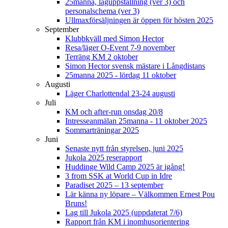
25manna, laguppställning (ver 3) och
personalschema (ver 3)
Ullmaxförsäljningen är öppen för hösten 2025
September
Klubbkväll med Simon Hector
Resa/läger O-Event 7-9 november
Terräng KM 2 oktober
Simon Hector svensk mästare i Långdistans
25manna 2025 - lördag 11 oktober
Augusti
Läger Charlottendal 23-24 augusti
Juli
KM och after-run onsdag 20/8
Intresseanmälan 25manna - 11 oktober 2025
Sommarträningar 2025
Juni
Senaste nytt från styrelsen, juni 2025
Jukola 2025 reserapport
Huddinge Wild Camp 2025 är igång!
3 from SSK at World Cup in Idre
Paradiset 2025 – 13 september
Lär känna ny löpare – Välkommen Ernest Pou
Bruns!
Lag till Jukola 2025 (uppdaterat 7/6)
Rapport från KM i inomhusorientering