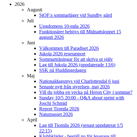
2026
Augusti
StOF:s sommarläger vid Sundby gård
Juli
Ungdomens 10-mila 2026
Funktionärer behövs till Midnattsloppet 15
augusti 2026
Juni
Välkommen till Paradiset 2026
Jukola 2026 reserapport
Sommarträningar för att skriva ut själv
Lag till Jukola 2026 (uppdaterade 13/6)
SSK på Huddingedagen
Maj
Nationaldagsmys vid Charlottendal 6 juni
Senaste nytt från styrelsen, maj 2026
Vill du jobba en vecka på Heron City i sommar?
Sunday 10/5 20:00 - Q&A about sprint with
Joschi Schmid
Report Tiomila 2026
Naturpasset 2026
April
Lag till Tiomila 2026 (senast uppdaterat 1/5
22:15)
Klubbkläder - beställ nu för leverans till