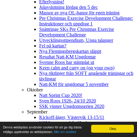
Efterlysning!
Julavslutning lördag den 5 dec
Massor av nya OL-banor för egen träning
Pre Christmas Exercise Development Challenge:
Instruktioner och uppdrag 1
Snättringe SKs Pre Christmas Exercise
Development Challenge
Utvecklingsstipendium, Unga talanger
Fel på kartan?
Nya Flemingsbergskartan släppt
Resultat Natt-KM Ungdomar
Svenne Roos har stämplat ut
Keep calm and carry on (on your own)
Nya riktlinjer från SOFT angående träningar och
tävlingar
Natt-KM för ungdomar 5 november
Oktober
Natt Sprint Cup 2020!
Sven Roos 1926- 24/10 2020
SSK vinner Ungdomsserien 2020
September
Kickoff-läger, Västervik 13-15/11
USM - rapport från Huskvarna
Denna webbplats använder cookies för att ge dig bästa
Fina framgångar på SM-helgen
Okej
möjliga upplevelse av webbplatsen.
Mer om cookies
Daladubbeln på Hemmaplan 17/10