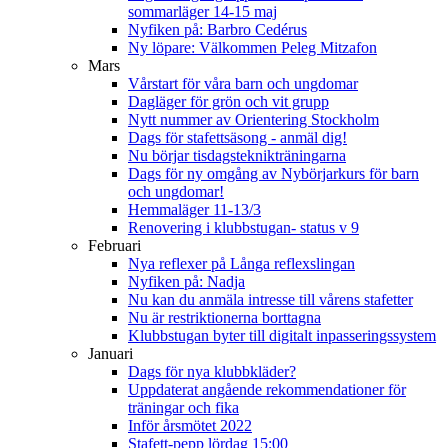
sommarläger 14-15 maj
Nyfiken på: Barbro Cedérus
Ny löpare: Välkommen Peleg Mitzafon
Mars
Vårstart för våra barn och ungdomar
Dagläger för grön och vit grupp
Nytt nummer av Orientering Stockholm
Dags för stafettsäsong - anmäl dig!
Nu börjar tisdagsteknikträningarna
Dags för ny omgång av Nybörjarkurs för barn
och ungdomar!
Hemmaläger 11-13/3
Renovering i klubbstugan- status v 9
Februari
Nya reflexer på Långa reflexslingan
Nyfiken på: Nadja
Nu kan du anmäla intresse till vårens stafetter
Nu är restriktionerna borttagna
Klubbstugan byter till digitalt inpasseringssystem
Januari
Dags för nya klubbkläder?
Uppdaterat angående rekommendationer för
träningar och fika
Inför årsmötet 2022
Stafett-pepp lördag 15:00