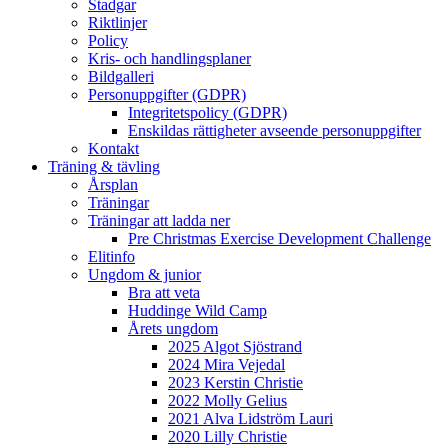
Stadgar
Riktlinjer
Policy
Kris- och handlingsplaner
Bildgalleri
Personuppgifter (GDPR)
Integritetspolicy (GDPR)
Enskildas rättigheter avseende personuppgifter
Kontakt
Träning & tävling
Årsplan
Träningar
Träningar att ladda ner
Pre Christmas Exercise Development Challenge
Elitinfo
Ungdom & junior
Bra att veta
Huddinge Wild Camp
Årets ungdom
2025 Algot Sjöstrand
2024 Mira Vejedal
2023 Kerstin Christie
2022 Molly Gelius
2021 Alva Lidström Lauri
2020 Lilly Christie