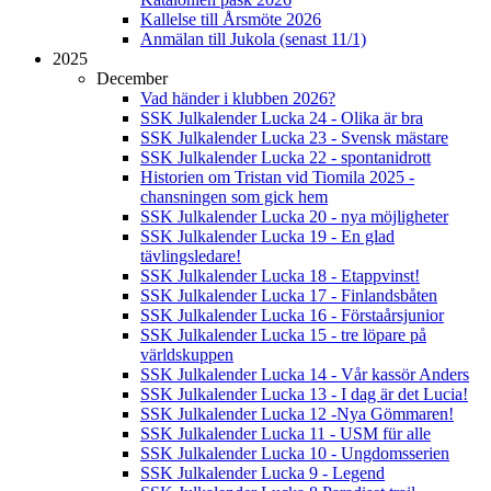
Kallelse till Årsmöte 2026
Anmälan till Jukola (senast 11/1)
2025
December
Vad händer i klubben 2026?
SSK Julkalender Lucka 24 - Olika är bra
SSK Julkalender Lucka 23 - Svensk mästare
SSK Julkalender Lucka 22 - spontanidrott
Historien om Tristan vid Tiomila 2025 -
chansningen som gick hem
SSK Julkalender Lucka 20 - nya möjligheter
SSK Julkalender Lucka 19 - En glad
tävlingsledare!
SSK Julkalender Lucka 18 - Etappvinst!
SSK Julkalender Lucka 17 - Finlandsbåten
SSK Julkalender Lucka 16 - Förstaårsjunior
SSK Julkalender Lucka 15 - tre löpare på
världskuppen
SSK Julkalender Lucka 14 - Vår kassör Anders
SSK Julkalender Lucka 13 - I dag är det Lucia!
SSK Julkalender Lucka 12 -Nya Gömmaren!
SSK Julkalender Lucka 11 - USM für alle
SSK Julkalender Lucka 10 - Ungdomsserien
SSK Julkalender Lucka 9 - Legend