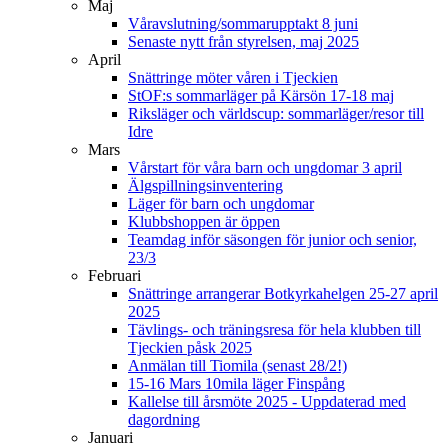
Maj
Våravslutning/sommarupptakt 8 juni
Senaste nytt från styrelsen, maj 2025
April
Snättringe möter våren i Tjeckien
StOF:s sommarläger på Kärsön 17-18 maj
Riksläger och världscup: sommarläger/resor till
Idre
Mars
Vårstart för våra barn och ungdomar 3 april
Älgspillningsinventering
Läger för barn och ungdomar
Klubbshoppen är öppen
Teamdag inför säsongen för junior och senior,
23/3
Februari
Snättringe arrangerar Botkyrkahelgen 25-27 april
2025
Tävlings- och träningsresa för hela klubben till
Tjeckien påsk 2025
Anmälan till Tiomila (senast 28/2!)
15-16 Mars 10mila läger Finspång
Kallelse till årsmöte 2025 - Uppdaterad med
dagordning
Januari