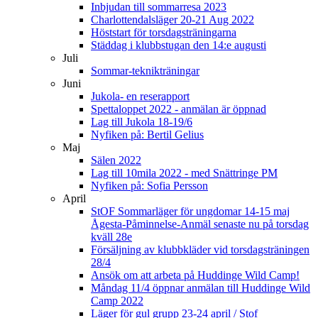
Inbjudan till sommarresa 2023
Charlottendalsläger 20-21 Aug 2022
Höststart för torsdagsträningarna
Städdag i klubbstugan den 14:e augusti
Juli
Sommar-teknikträningar
Juni
Jukola- en reserapport
Spettaloppet 2022 - anmälan är öppnad
Lag till Jukola 18-19/6
Nyfiken på: Bertil Gelius
Maj
Sälen 2022
Lag till 10mila 2022 - med Snättringe PM
Nyfiken på: Sofia Persson
April
StOF Sommarläger för ungdomar 14-15 maj
Ågesta-Påminnelse-Anmäl senaste nu på torsdag
kväll 28e
Försäljning av klubbkläder vid torsdagsträningen
28/4
Ansök om att arbeta på Huddinge Wild Camp!
Måndag 11/4 öppnar anmälan till Huddinge Wild
Camp 2022
Läger för gul grupp 23-24 april / Stof