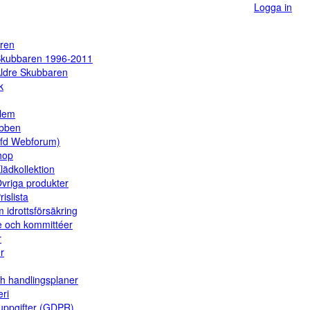
Logga in
ren
kubbaren 1996-2011
ldre Skubbaren
k
dlem
ubben
(fd Webforum)
hop
lädkollektion
vriga produkter
rislista
 idrottsförsäkring
e och kommittéer
r
er
ch handlingsplaner
eri
uppgifter (GDPR)