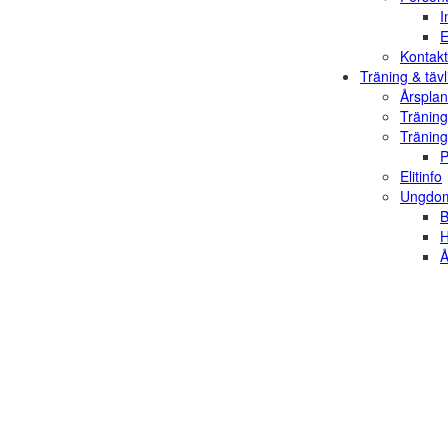
I
E
Kontakt
Träning & tävl
Årsplan
Träning
Träning
P
Elitinfo
Ungdom
B
H
Å