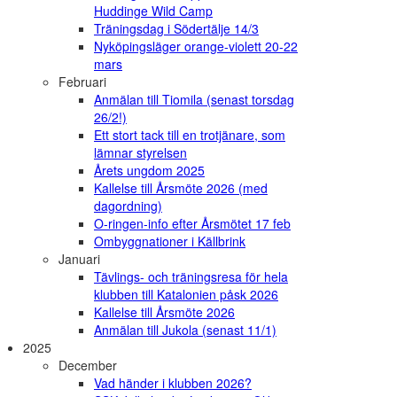
Huddinge Wild Camp
Träningsdag i Södertälje 14/3
Nyköpingsläger orange-violett 20-22
mars
Februari
Anmälan till Tiomila (senast torsdag
26/2!)
Ett stort tack till en trotjänare, som
lämnar styrelsen
Årets ungdom 2025
Kallelse till Årsmöte 2026 (med
dagordning)
O-ringen-info efter Årsmötet 17 feb
Ombyggnationer i Källbrink
Januari
Tävlings- och träningsresa för hela
klubben till Katalonien påsk 2026
Kallelse till Årsmöte 2026
Anmälan till Jukola (senast 11/1)
2025
December
Vad händer i klubben 2026?