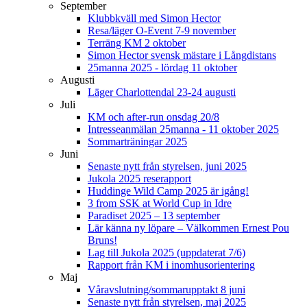
September
Klubbkväll med Simon Hector
Resa/läger O-Event 7-9 november
Terräng KM 2 oktober
Simon Hector svensk mästare i Långdistans
25manna 2025 - lördag 11 oktober
Augusti
Läger Charlottendal 23-24 augusti
Juli
KM och after-run onsdag 20/8
Intresseanmälan 25manna - 11 oktober 2025
Sommarträningar 2025
Juni
Senaste nytt från styrelsen, juni 2025
Jukola 2025 reserapport
Huddinge Wild Camp 2025 är igång!
3 from SSK at World Cup in Idre
Paradiset 2025 – 13 september
Lär känna ny löpare – Välkommen Ernest Pou
Bruns!
Lag till Jukola 2025 (uppdaterat 7/6)
Rapport från KM i inomhusorientering
Maj
Våravslutning/sommarupptakt 8 juni
Senaste nytt från styrelsen, maj 2025