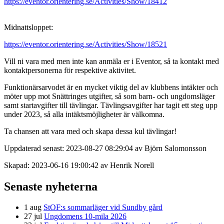
https://eventor.orientering.se/Activities/Show/18412
Midnattsloppet:
https://eventor.orientering.se/Activities/Show/18521
Vill ni vara med men inte kan anmäla er i Eventor, så ta kontakt med
kontaktpersonerna för respektive aktivitet.
Funktionärsarvodet är en mycket viktig del av klubbens intäkter och
möter upp mot Snättringes utgifter, så som barn- och ungdomsläger
samt startavgifter till tävlingar. Tävlingsavgifter har tagit ett steg upp
under 2023, så alla intäktsmöjligheter är välkomna.
Ta chansen att vara med och skapa dessa kul tävlingar!
Uppdaterad senast: 2023-08-27 08:29:04 av Björn Salomonsson
Skapad: 2023-06-16 19:00:42 av Henrik Norell
Senaste nyheterna
1 aug
StOF:s sommarläger vid Sundby gård
27 jul
Ungdomens 10-mila 2026