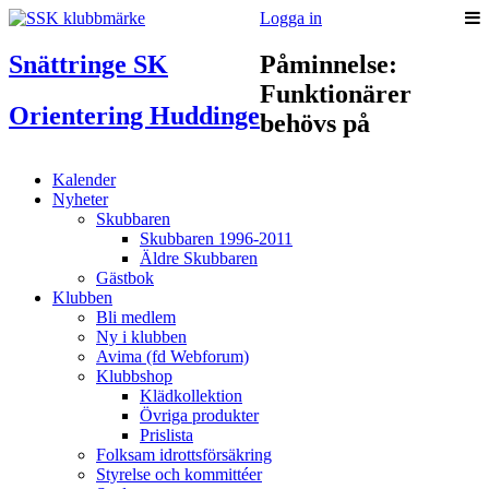
Logga in
Snättringe SK
Påminnelse:
Funktionärer
Orientering Huddinge
behövs på
Kalender
Nyheter
Skubbaren
Skubbaren 1996-2011
Äldre Skubbaren
Gästbok
Klubben
Bli medlem
Ny i klubben
Avima (fd Webforum)
Klubbshop
Klädkollektion
Övriga produkter
Prislista
Folksam idrottsförsäkring
Styrelse och kommittéer