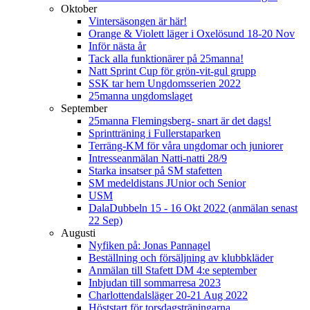
Oktober
Vintersäsongen är här!
Orange & Violett läger i Oxelösund 18-20 Nov
Inför nästa år
Tack alla funktionärer på 25manna!
Natt Sprint Cup för grön-vit-gul grupp
SSK tar hem Ungdomsserien 2022
25manna ungdomslaget
September
25manna Flemingsberg- snart är det dags!
Sprintträning i Fullerstaparken
Terräng-KM för våra ungdomar och juniorer
Intresseanmälan Natti-natti 28/9
Starka insatser på SM stafetten
SM medeldistans JUnior och Senior
USM
DalaDubbeln 15 - 16 Okt 2022 (anmälan senast
22 Sep)
Augusti
Nyfiken på: Jonas Pannagel
Beställning och försäljning av klubbkläder
Anmälan till Stafett DM 4:e september
Inbjudan till sommarresa 2023
Charlottendalsläger 20-21 Aug 2022
Höststart för torsdagsträningarna