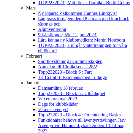
TOPP232023 | Mitt första Tiomila - Bertil Gelius
Mars
Ny löpare: Välkommen Hannes Lindqvist
Långpass lördagen den 18:e mars med lunch och
säsongs pep
Älginventering
90-årsfirande, sön 11 juni 2023.
Lära känna ny klubbmedlem: Martin Norrbom
TOPP232023 | Hur går vinterträningen för våra
elitlöpare?
Februari
Sportlovsträning i Gömmarskogen
Anmälan till 10mila senast 28/2
Topp232023 - Block 6 : Fart
13-16 träff tillsammans med Tullinge
Januari
Damsamling 18 februari
Topp232023 - Block 5 : Uthållighet
Vuxenkurs maj 2023
Dags för klubbkläder
Vårens äventyr!
Topp232023 - Block 4 : Orienteering Basics
Funktionärer behövs till äventyrstävlingen Järv
Äventyr vid Hammarbybacken den 13-14 maj
2023