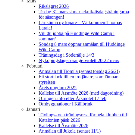
Mars
Rikslägret 2026
Tisdag 31 mars startar teknik-tisdagsträningarna
för säsongen!
Lär känna ny löpare – Välkommen Thomas
Laraia!
Vill du jobba på Huddinge Wild Camp i
sommar?
Söndag 8 mars öppnar anmälan till Huddinge
Wild Camp
Träningsdag i Södertälje 14/3
Nyköpingsläger orange-violett 20-22 mars
Februari
Anmälan till Tiomila (senast torsdag 26/2!)
Ett stort tack till en trotjänare, som lämnar
styrelsen
Årets ungdom 2025
Kallelse till Årsmöte 2026 (med dagordning)
O-ringen-info efter Årsmötet 17 feb
Ombyggnationer i Källbrink
Januari
Tävlings- och träningsresa för hela klubben till
Katalonien påsk 2026
Kallelse till Årsmöte 2026
Anmälan till Jukola (senast 11/1)