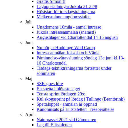
Grattis Simon !!
Laguppställningar Jukola 21-22/8
Höststart för torsdagsträningarna
Melkersminne ungdomsstafett
Juli
Ungdomens 10mila - anmäl intresse
Jukola intresseanmälan (snarast!)
Augustiläger vid Charlottendal 14-15 augusti
Juni
Nu börjar Huddinge Wild Camp
Intresseanmälan Jok-ola och Vänla
Påminnelse-våravslutning söndag 13e juni kl.13-
16 Charlottendal
Tisdags-teknikträningarna fortsätter under
sommaren
Maj
SSK goes Idre
En spetta i blötaste laget
Tensta sprint lördagen 29:e
Kul skogssprint på lördag i Tullinge (Brantbrink)
Spettaloppet - anmälan är öppnad
Kanoninsats på Elitstafetten - reseberättelse
April
Naturpasset 2021 vid Gömmaren
Lag till Elitstafetten