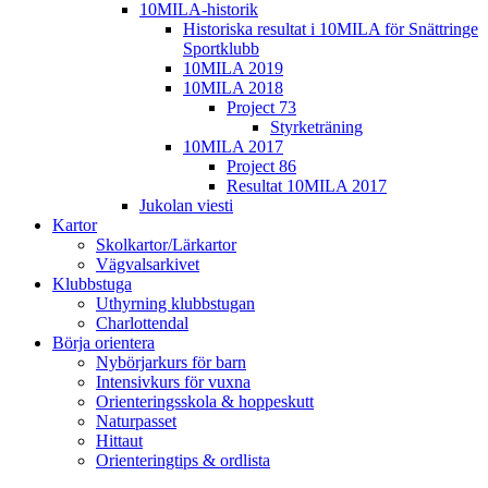
10MILA-historik
Historiska resultat i 10MILA för Snättringe
Sportklubb
10MILA 2019
10MILA 2018
Project 73
Styrketräning
10MILA 2017
Project 86
Resultat 10MILA 2017
Jukolan viesti
Kartor
Skolkartor/Lärkartor
Vägvalsarkivet
Klubbstuga
Uthyrning klubbstugan
Charlottendal
Börja orientera
Nybörjarkurs för barn
Intensivkurs för vuxna
Orienteringsskola & hoppeskutt
Naturpasset
Hittaut
Orienteringtips & ordlista