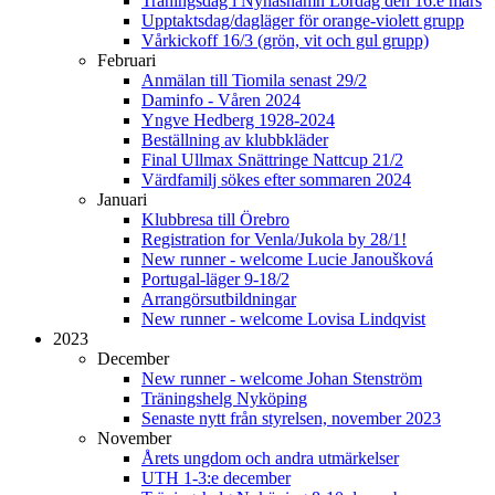
Träningsdag i Nynäshamn Lördag den 16:e mars
Upptaktsdag/dagläger för orange-violett grupp
Vårkickoff 16/3 (grön, vit och gul grupp)
Februari
Anmälan till Tiomila senast 29/2
Daminfo - Våren 2024
Yngve Hedberg 1928-2024
Beställning av klubbkläder
Final Ullmax Snättringe Nattcup 21/2
Värdfamilj sökes efter sommaren 2024
Januari
Klubbresa till Örebro
Registration for Venla/Jukola by 28/1!
New runner - welcome Lucie Janoušková
Portugal-läger 9-18/2
Arrangörsutbildningar
New runner - welcome Lovisa Lindqvist
2023
December
New runner - welcome Johan Stenström
Träningshelg Nyköping
Senaste nytt från styrelsen, november 2023
November
Årets ungdom och andra utmärkelser
UTH 1-3:e december