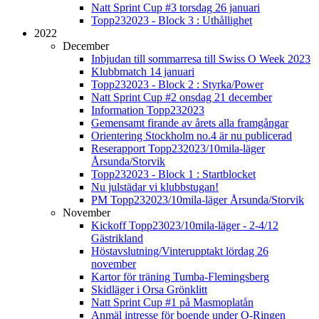
Natt Sprint Cup #3 torsdag 26 januari
Topp232023 - Block 3 : Uthållighet
2022
December
Inbjudan till sommarresa till Swiss O Week 2023
Klubbmatch 14 januari
Topp232023 - Block 2 : Styrka/Power
Natt Sprint Cup #2 onsdag 21 december
Information Topp232023
Gemensamt firande av årets alla framgångar
Orientering Stockholm no.4 är nu publicerad
Reserapport Topp232023/10mila-läger
Årsunda/Storvik
Topp232023 - Block 1 : Startblocket
Nu julstädar vi klubbstugan!
PM Topp232023/10mila-läger Årsunda/Storvik
November
Kickoff Topp23023/10mila-läger - 2-4/12
Gästrikland
Höstavslutning/Vinterupptakt lördag 26
november
Kartor för träning Tumba-Flemingsberg
Skidläger i Orsa Grönklitt
Natt Sprint Cup #1 på Masmoplatån
Anmäl intresse för boende under O-Ringen