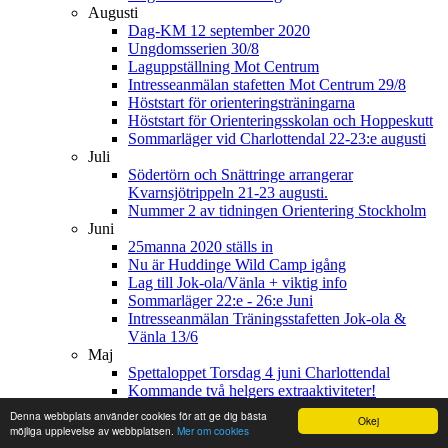
Augusti
Dag-KM 12 september 2020
Ungdomsserien 30/8
Laguppställning Mot Centrum
Intresseanmälan stafetten Mot Centrum 29/8
Höststart för orienteringsträningarna
Höststart för Orienteringsskolan och Hoppeskutt
Sommarläger vid Charlottendal 22-23:e augusti
Juli
Södertörn och Snättringe arrangerar
Kvarnsjötrippeln 21-23 augusti.
Nummer 2 av tidningen Orientering Stockholm
Juni
25manna 2020 ställs in
Nu är Huddinge Wild Camp igång
Lag till Jok-ola/Vänla + viktig info
Sommarläger 22:e - 26:e Juni
Intresseanmälan Träningsstafetten Jok-ola &
Vänla 13/6
Maj
Spettaloppet Torsdag 4 juni Charlottendal
Kommande två helgers extraaktiviteter!
Sprintsäsongen fortsätter- TRE sprintonsdagar till
Denna webbplats använder cookies för att ge dig bästa
Okej
i juni!
möjliga upplevelse av webbplatsen.
Mer om cookies
Välkommen in i flytet