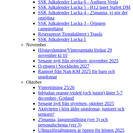
SSK Julkalender Lucka 6 - Äntligen Venla
SSK Julkalender Lucka 5 - H12 laget Stafett DM
SSK Julkalender Lucka 4 - 25manna, vi gör det
omöjliga
SSK Julkalender Lucka 3 - Oringen
campinghäng
Reserapport Tiomilalägret i Tranås
SSK Julkalender Lucka 1
November
Höstavslutning/Vinterupptakt lördag 29
november kl 10
Senaste nytt från styrelsen, november 2025
O-ringen i Stockholm 2027
Rapport från Natt-KM 2025 för barn och
ungdomar
Oktober
Vinterträning 25/26
Inbjudan orange-violett (och junior) läger 5-7
december- Gotland
Senaste nytt från styrelsen, oktober 2025
Aktiviteter i höst äldre ungdomar, juniorer och
seniorer!
25manna, laguppställning (ver 3) och
personalschema (ver 3)
Ullmaxförsäljningen är öppen för hösten 2025