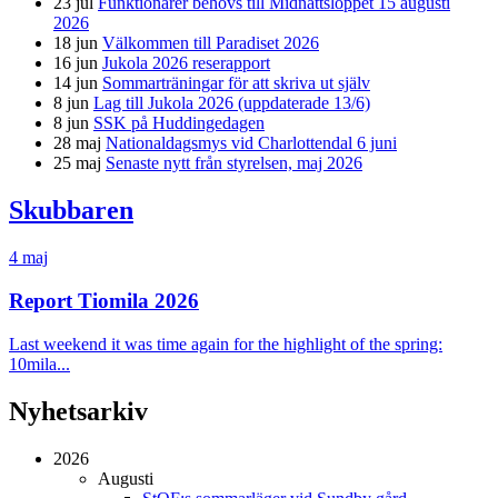
23 jul
Funktionärer behövs till Midnattsloppet 15 augusti
2026
18 jun
Välkommen till Paradiset 2026
16 jun
Jukola 2026 reserapport
14 jun
Sommarträningar för att skriva ut själv
8 jun
Lag till Jukola 2026 (uppdaterade 13/6)
8 jun
SSK på Huddingedagen
28 maj
Nationaldagsmys vid Charlottendal 6 juni
25 maj
Senaste nytt från styrelsen, maj 2026
Skubbaren
4 maj
Report Tiomila 2026
Last weekend it was time again for the highlight of the spring:
10mila...
Nyhetsarkiv
2026
Augusti