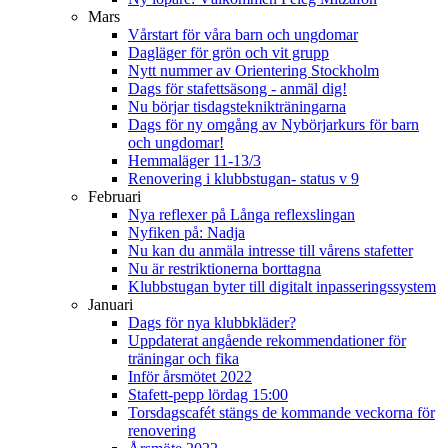
Mars
Vårstart för våra barn och ungdomar
Dagläger för grön och vit grupp
Nytt nummer av Orientering Stockholm
Dags för stafettsäsong - anmäl dig!
Nu börjar tisdagsteknikträningarna
Dags för ny omgång av Nybörjarkurs för barn
och ungdomar!
Hemmaläger 11-13/3
Renovering i klubbstugan- status v 9
Februari
Nya reflexer på Långa reflexslingan
Nyfiken på: Nadja
Nu kan du anmäla intresse till vårens stafetter
Nu är restriktionerna borttagna
Klubbstugan byter till digitalt inpasseringssystem
Januari
Dags för nya klubbkläder?
Uppdaterat angående rekommendationer för
träningar och fika
Inför årsmötet 2022
Stafett-pepp lördag 15:00
Torsdagscafét stängs de kommande veckorna för
renovering