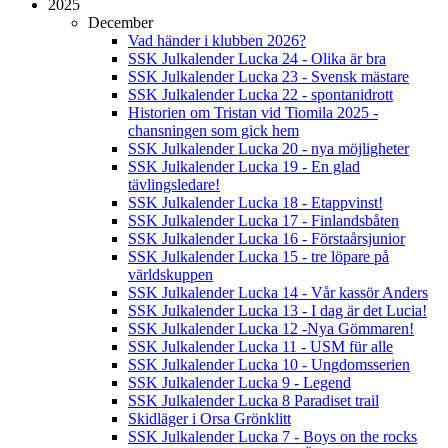
2025
December
Vad händer i klubben 2026?
SSK Julkalender Lucka 24 - Olika är bra
SSK Julkalender Lucka 23 - Svensk mästare
SSK Julkalender Lucka 22 - spontanidrott
Historien om Tristan vid Tiomila 2025 -
chansningen som gick hem
SSK Julkalender Lucka 20 - nya möjligheter
SSK Julkalender Lucka 19 - En glad
tävlingsledare!
SSK Julkalender Lucka 18 - Etappvinst!
SSK Julkalender Lucka 17 - Finlandsbåten
SSK Julkalender Lucka 16 - Förstaårsjunior
SSK Julkalender Lucka 15 - tre löpare på
världskuppen
SSK Julkalender Lucka 14 - Vår kassör Anders
SSK Julkalender Lucka 13 - I dag är det Lucia!
SSK Julkalender Lucka 12 -Nya Gömmaren!
SSK Julkalender Lucka 11 - USM für alle
SSK Julkalender Lucka 10 - Ungdomsserien
SSK Julkalender Lucka 9 - Legend
SSK Julkalender Lucka 8 Paradiset trail
Skidläger i Orsa Grönklitt
SSK Julkalender Lucka 7 - Boys on the rocks