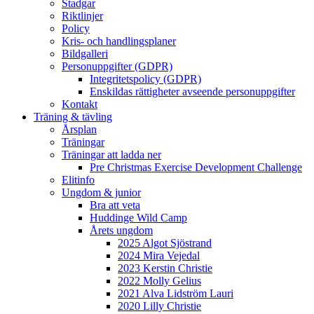
Stadgar
Riktlinjer
Policy
Kris- och handlingsplaner
Bildgalleri
Personuppgifter (GDPR)
Integritetspolicy (GDPR)
Enskildas rättigheter avseende personuppgifter
Kontakt
Träning & tävling
Årsplan
Träningar
Träningar att ladda ner
Pre Christmas Exercise Development Challenge
Elitinfo
Ungdom & junior
Bra att veta
Huddinge Wild Camp
Årets ungdom
2025 Algot Sjöstrand
2024 Mira Vejedal
2023 Kerstin Christie
2022 Molly Gelius
2021 Alva Lidström Lauri
2020 Lilly Christie