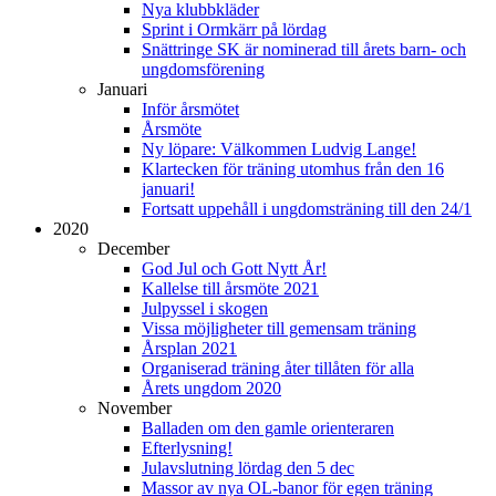
Nya klubbkläder
Sprint i Ormkärr på lördag
Snättringe SK är nominerad till årets barn- och
ungdomsförening
Januari
Inför årsmötet
Årsmöte
Ny löpare: Välkommen Ludvig Lange!
Klartecken för träning utomhus från den 16
januari!
Fortsatt uppehåll i ungdomsträning till den 24/1
2020
December
God Jul och Gott Nytt År!
Kallelse till årsmöte 2021
Julpyssel i skogen
Vissa möjligheter till gemensam träning
Årsplan 2021
Organiserad träning åter tillåten för alla
Årets ungdom 2020
November
Balladen om den gamle orienteraren
Efterlysning!
Julavslutning lördag den 5 dec
Massor av nya OL-banor för egen träning