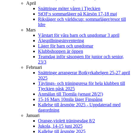
April
Snättringe möter våren i Tjeckien
StOF:s sommarläger på Kärsön 17-18 maj
Riksläger och världscup: sommarläger/resor till
Idre
Mars
Vårstart för våra barn och ungdomar 3 april
Älgspillningsinventering
Läger för barn och ungdomar
Klubbshoppen är öppen
Teamdag inför säsongen för junior och senior,
23/3
Februari
Snättringe arrangerar Botkyrkahelgen 25-27 april
2025
Tävlings- och träningsresa för hela klubben till
Tjeckien påsk 2025
Anmälan till Tiomila (senast 28/2!)
15-16 Mars 10mila läger Finspång
Kallelse till årsmöte 2025 - Uppdaterad med
dagordning
Januari
Orange-violett träningsdag 8/2
Jukola, 14-15 juni 2025
Kallelse till årsmöte 2025