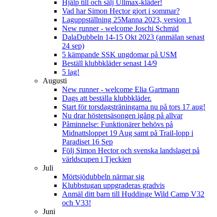
Hjälp till och sälj Ullmax-kläder!
Vad har Simon Hector gjort i sommar?
Laguppställning 25Manna 2023, version 1
New runner - welcome Joschi Schmid
DalaDubbeln 14-15 Okt 2023 (anmälan senast
24 sep)
5 kämpande SSK ungdomar på USM
Beställ klubbkläder senast 14/9
5 lag!
Augusti
New runner - welcome Elia Gartmann
Dags att beställa klubbkläder.
Start för torsdagsträningarna nu på tors 17 aug!
Nu drar höstensäsongen igång på allvar
Påminnelse: Funktionärer behövs på
Midnattsloppet 19 Aug samt på Trail-lopp i
Paradiset 16 Sep
Följ Simon Hector och svenska landslaget på
världscupen i Tjeckien
Juli
Mörtsjödubbeln närmar sig
Klubbstugan uppgraderas gradvis
Anmäl ditt barn till Huddinge Wild Camp V32
och V33!
Juni