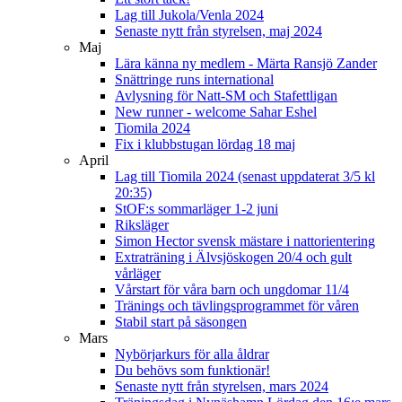
Lag till Jukola/Venla 2024
Senaste nytt från styrelsen, maj 2024
Maj
Lära känna ny medlem - Märta Ransjö Zander
Snättringe runs international
Avlysning för Natt-SM och Stafettligan
New runner - welcome Sahar Eshel
Tiomila 2024
Fix i klubbstugan lördag 18 maj
April
Lag till Tiomila 2024 (senast uppdaterat 3/5 kl
20:35)
StOF:s sommarläger 1-2 juni
Riksläger
Simon Hector svensk mästare i nattorientering
Extraträning i Älvsjöskogen 20/4 och gult
vårläger
Vårstart för våra barn och ungdomar 11/4
Tränings och tävlingsprogrammet för våren
Stabil start på säsongen
Mars
Nybörjarkurs för alla åldrar
Du behövs som funktionär!
Senaste nytt från styrelsen, mars 2024