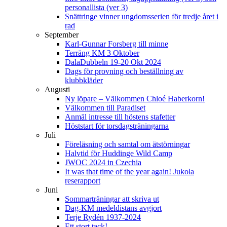
personallista (ver 3)
Snättringe vinner ungdomsserien för tredje året i
rad
September
Karl-Gunnar Forsberg till minne
Terräng KM 3 Oktober
DalaDubbeln 19-20 Okt 2024
Dags för provning och beställning av
klubbkläder
Augusti
Ny löpare – Välkommen Chloé Haberkorn!
Välkommen till Paradiset
Anmäl intresse till höstens stafetter
Höststart för torsdagsträningarna
Juli
Föreläsning och samtal om ätstörningar
Halvtid för Huddinge Wild Camp
JWOC 2024 in Czechia
It was that time of the year again! Jukola
reserapport
Juni
Sommarträningar att skriva ut
Dag-KM medeldistans avgjort
Terje Rydén 1937-2024
Ett stort tack!