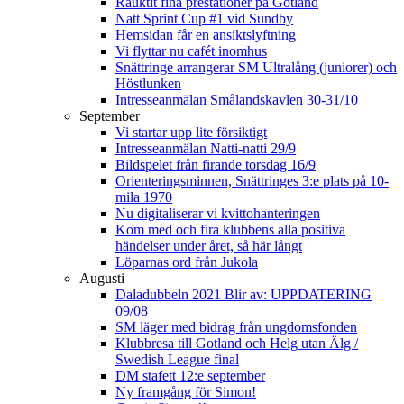
Rauktit fina prestationer på Gotland
Natt Sprint Cup #1 vid Sundby
Hemsidan får en ansiktslyftning
Vi flyttar nu cafét inomhus
Snättringe arrangerar SM Ultralång (juniorer) och
Höstlunken
Intresseanmälan Smålandskavlen 30-31/10
September
Vi startar upp lite försiktigt
Intresseanmälan Natti-natti 29/9
Bildspelet från firande torsdag 16/9
Orienteringsminnen, Snättringes 3:e plats på 10-
mila 1970
Nu digitaliserar vi kvittohanteringen
Kom med och fira klubbens alla positiva
händelser under året, så här långt
Löparnas ord från Jukola
Augusti
Daladubbeln 2021 Blir av: UPPDATERING
09/08
SM läger med bidrag från ungdomsfonden
Klubbresa till Gotland och Helg utan Älg /
Swedish League final
DM stafett 12:e september
Ny framgång för Simon!