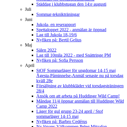
Städdag i klubbstugan den 14:e augusti
Juli
Sommar-teknikträningar
Juni
Jukola- en reserapport
Spettaloppet 2022 - anmälan är öppnad
Lag till Jukola 18-19/6
Nyfiken på: Bertil Gelius
Maj
Sälen 2022
Lag till 10mila 2022 - med Snättringe PM
Nyfiken på: Sofia Persson
April
StOF Sommarläger för ungdomar 14-15 maj
Ågesta-Påminnelse-Anmäl senaste nu på torsdag
kväll 28e
Försäljning av klubbkläder vid torsdagsträningen
28/4
Ansök om att arbeta på Huddinge Wild Camp!
Måndag 11/4 öppnar anmälan till Huddinge Wild
Camp 2022
Läger för gul grupp 23-24 april / Stof
sommarläger 14-15 maj
Nyfiken på: Barbro Cedérus
Ny löpare: Välkommen Peleg Mitzafon