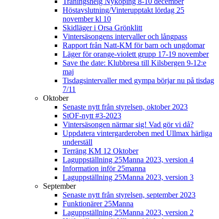
Träningshelg Nyköping 8-10 december
Höstavslutning/Vinterupptakt lördag 25
november kl 10
Skidläger i Orsa Grönklitt
Vintersäsongens intervaller och långpass
Rapport från Natt-KM för barn och ungdomar
Läger för orange-violett grupp 17-19 november
Save the date: Klubbresa till Kilsbergen 9-12:e
maj
Tisdagsintervaller med gympa börjar nu på tisdag
7/11
Oktober
Senaste nytt från styrelsen, oktober 2023
StOF-nytt #3-2023
Vintersäsongen närmar sig! Vad gör vi då?
Uppdatera vintergarderoben med Ullmax härliga
underställ
Terräng KM 12 Oktober
Laguppställning 25Manna 2023, version 4
Information inför 25manna
Laguppställning 25Manna 2023, version 3
September
Senaste nytt från styrelsen, september 2023
Funktionärer 25Manna
Laguppställning 25Manna 2023, version 2