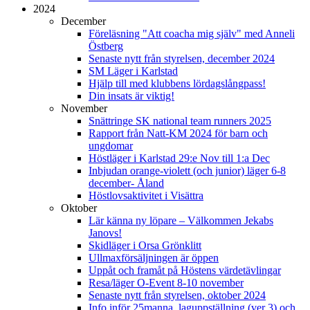
2024
December
Föreläsning "Att coacha mig själv" med Anneli
Östberg
Senaste nytt från styrelsen, december 2024
SM Läger i Karlstad
Hjälp till med klubbens lördagslångpass!
Din insats är viktig!
November
Snättringe SK national team runners 2025
Rapport från Natt-KM 2024 för barn och
ungdomar
Höstläger i Karlstad 29:e Nov till 1:a Dec
Inbjudan orange-violett (och junior) läger 6-8
december- Åland
Höstlovsaktivitet i Visättra
Oktober
Lär känna ny löpare – Välkommen Jekabs
Janovs!
Skidläger i Orsa Grönklitt
Ullmaxförsäljningen är öppen
Uppåt och framåt på Höstens värdetävlingar
Resa/läger O-Event 8-10 november
Senaste nytt från styrelsen, oktober 2024
Info inför 25manna, laguppställning (ver 3) och