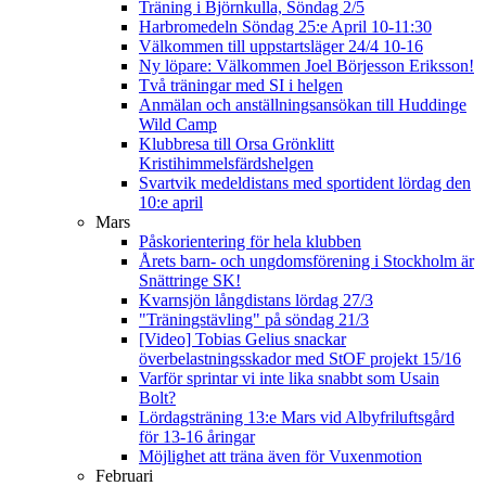
Träning i Björnkulla, Söndag 2/5
Harbromedeln Söndag 25:e April 10-11:30
Välkommen till uppstartsläger 24/4 10-16
Ny löpare: Välkommen Joel Börjesson Eriksson!
Två träningar med SI i helgen
Anmälan och anställningsansökan till Huddinge
Wild Camp
Klubbresa till Orsa Grönklitt
Kristihimmelsfärdshelgen
Svartvik medeldistans med sportident lördag den
10:e april
Mars
Påskorientering för hela klubben
Årets barn- och ungdomsförening i Stockholm är
Snättringe SK!
Kvarnsjön långdistans lördag 27/3
"Träningstävling" på söndag 21/3
[Video] Tobias Gelius snackar
överbelastningsskador med StOF projekt 15/16
Varför sprintar vi inte lika snabbt som Usain
Bolt?
Lördagsträning 13:e Mars vid Albyfriluftsgård
för 13-16 åringar
Möjlighet att träna även för Vuxenmotion
Februari