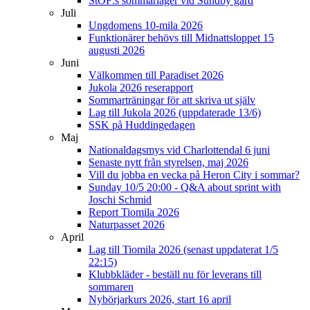
StOF:s sommarläger vid Sundby gård
Juli
Ungdomens 10-mila 2026
Funktionärer behövs till Midnattsloppet 15
augusti 2026
Juni
Välkommen till Paradiset 2026
Jukola 2026 reserapport
Sommarträningar för att skriva ut själv
Lag till Jukola 2026 (uppdaterade 13/6)
SSK på Huddingedagen
Maj
Nationaldagsmys vid Charlottendal 6 juni
Senaste nytt från styrelsen, maj 2026
Vill du jobba en vecka på Heron City i sommar?
Sunday 10/5 20:00 - Q&A about sprint with
Joschi Schmid
Report Tiomila 2026
Naturpasset 2026
April
Lag till Tiomila 2026 (senast uppdaterat 1/5
22:15)
Klubbkläder - beställ nu för leverans till
sommaren
Nybörjarkurs 2026, start 16 april