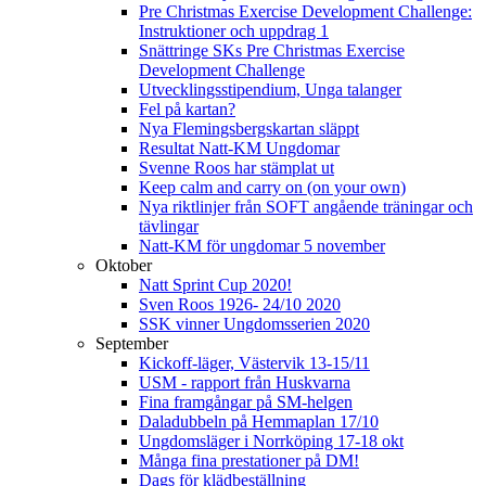
Pre Christmas Exercise Development Challenge:
Instruktioner och uppdrag 1
Snättringe SKs Pre Christmas Exercise
Development Challenge
Utvecklingsstipendium, Unga talanger
Fel på kartan?
Nya Flemingsbergskartan släppt
Resultat Natt-KM Ungdomar
Svenne Roos har stämplat ut
Keep calm and carry on (on your own)
Nya riktlinjer från SOFT angående träningar och
tävlingar
Natt-KM för ungdomar 5 november
Oktober
Natt Sprint Cup 2020!
Sven Roos 1926- 24/10 2020
SSK vinner Ungdomsserien 2020
September
Kickoff-läger, Västervik 13-15/11
USM - rapport från Huskvarna
Fina framgångar på SM-helgen
Daladubbeln på Hemmaplan 17/10
Ungdomsläger i Norrköping 17-18 okt
Många fina prestationer på DM!
Dags för klädbeställning