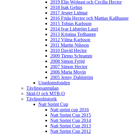
2019 Elin Wolgast och Cecilia Hector
2018 Isak Gelius
2017 Jesper Lidmar
2016 Frida Hector och Mattias Kallhauge
2015 Tobias Karlsson
2014 Ivar Lidström Lauri
2013 Kristina Tedhamre
2012 Vilma Karlsson
2011 Martin Nilsson
2010 David Hector
2009 Tiemo Schramm
2008 Simon Fröjd
2007 Simon Hector
2006 Maria Movin
2005 Jenny Dahlström
Ungdomsfonden
Tävlingsanmälan
Skid-O och MTB-O
Tävlingshistorik
Natt Sprint Cup
Natt sprint cup 2016
Natt Sprint Cup 2015
Natt Sprint Cup 2014
Natt Sprint Cup 2013
Natt Sprint Cup 2012