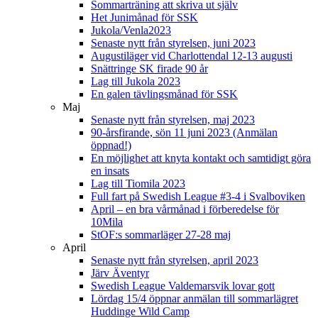
Sommarträning att skriva ut själv
Het Junimånad för SSK
Jukola/Venla2023
Senaste nytt från styrelsen, juni 2023
Augustiläger vid Charlottendal 12-13 augusti
Snättringe SK firade 90 år
Lag till Jukola 2023
En galen tävlingsmånad för SSK
Maj
Senaste nytt från styrelsen, maj 2023
90-årsfirande, sön 11 juni 2023 (Anmälan
öppnad!)
En möjlighet att knyta kontakt och samtidigt göra
en insats
Lag till Tiomila 2023
Full fart på Swedish League #3-4 i Svalboviken
April – en bra vårmånad i förberedelse för
10Mila
StOF:s sommarläger 27-28 maj
April
Senaste nytt från styrelsen, april 2023
Järv Äventyr
Swedish League Valdemarsvik lovar gott
Lördag 15/4 öppnar anmälan till sommarlägret
Huddinge Wild Camp