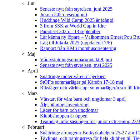
Juni
Senaste nytt från styrelsen, juni 2025
Jukola 2025 reserapport
Huddinge Wild Camp 2025 är igång!
3 from SSK at World Cup in Idre
Paradiset 2025 – 13 september
Lär känna ny löpare – Välkommen Ernest Pou Br
Lag till Jukola 2025 (uppdaterat 7/6)
Rapport från KM i inomhusorientering
Maj
Våravslutning/sommarupptakt 8 juni
Senaste nytt från styrelsen, maj 2025
April
Snättringe möter våren i Tjeckien
StOF:s sommarläger på Kärsön 17-18 maj
Riksläger och världscup: sommarläger/resor till Idr
Mars
Vårstart för våra barn och ungdomar 3 april
Älgspillningsinventering
Läger för barn och ungdomar
Klubbshoppen är öppen
Teamdag inför säsongen för junior och senior, 23/
Februari
Snättringe arrangerar Botkyrkahelgen 25-27 april 
Tävlings- och träningsresa för hela klubben till T