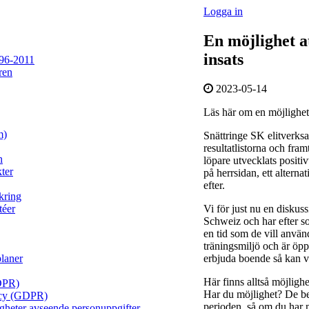
Logga in
En möjlighet a
insats
96-2011
ren
2023-05-14
Läs här om en möjlighet
m)
Snättringe SK elitverksam
resultatlistorna och fram
n
löpare utvecklats positivt
ter
på herrsidan, ett alterna
efter.
kring
Vi för just nu en disku
téer
Schweiz och har efter s
en tid som de vill använd
träningsmiljö och är öpp
erbjuda boende så kan vi
planer
Här finns alltså möjligh
DPR)
Har du möjlighet? De be
licy (GDPR)
perioden, så om du har m
igheter avseende personuppgifter