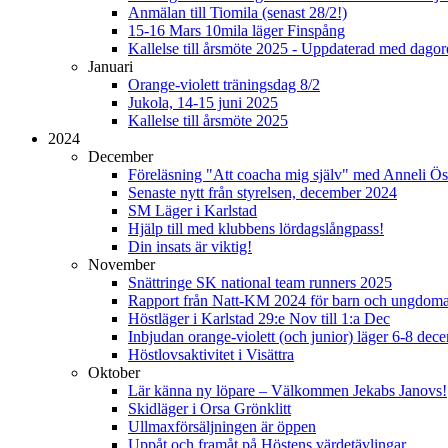
Anmälan till Tiomila (senast 28/2!)
15-16 Mars 10mila läger Finspång
Kallelse till årsmöte 2025 - Uppdaterad med dago
Januari
Orange-violett träningsdag 8/2
Jukola, 14-15 juni 2025
Kallelse till årsmöte 2025
2024
December
Föreläsning "Att coacha mig själv" med Anneli Ös
Senaste nytt från styrelsen, december 2024
SM Läger i Karlstad
Hjälp till med klubbens lördagslångpass!
Din insats är viktig!
November
Snättringe SK national team runners 2025
Rapport från Natt-KM 2024 för barn och ungdom
Höstläger i Karlstad 29:e Nov till 1:a Dec
Inbjudan orange-violett (och junior) läger 6-8 de
Höstlovsaktivitet i Visättra
Oktober
Lär känna ny löpare – Välkommen Jekabs Janovs!
Skidläger i Orsa Grönklitt
Ullmaxförsäljningen är öppen
Uppåt och framåt på Höstens värdetävlingar