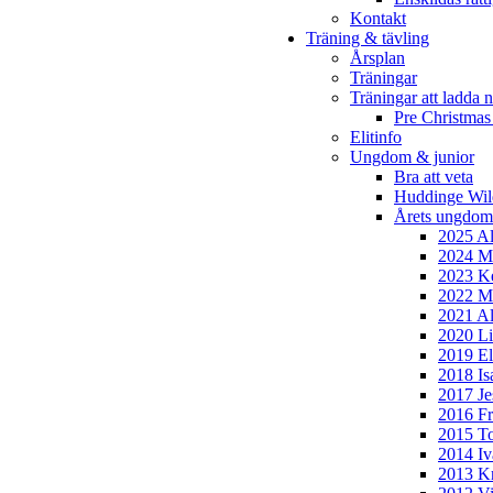
Kontakt
Träning & tävling
Årsplan
Träningar
Träningar att ladda n
Pre Christmas
Elitinfo
Ungdom & junior
Bra att veta
Huddinge Wi
Årets ungdom
2025 Al
2024 Mi
2023 Ke
2022 Mo
2021 Al
2020 Li
2019 El
2018 Is
2017 Je
2016 Fr
2015 To
2014 Iv
2013 Kr