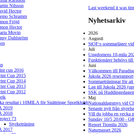
lma Karlsson
rtin Nilsson
Last weekend it was time
avid Hector
iemo Schramm
Nyhetsarkiv
imon Fröjd
imon Hector
aria Movin
2026
enny Dahlström
Augusti
en
StOF:s sommarläger vi
Juli
Ungdomens 10-mila 20
Funktionärer behövs til
up
Juni
rint cup 2016
Välkommen till Paradis
rint Cup 2015
Jukola 2026 reserapport
rint Cup 2014
Sommarträningar för att 
rint Cup 2013
Lag till Jukola 2026 (u
rint Cup 2012
SSK på Huddingedage
rik
Maj
ska resultat i 10MILA för Snättringe Sportklubb
Nationaldagsmys vid Cha
A 2019
Senaste nytt från styrel
A 2018
Vill du jobba en vecka 
roject 73
Sunday 10/5 20:00 - Q&
Styrketräning
Report Tiomila 2026
A 2017
Naturpasset 2026