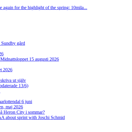
 again for the highlight of the spring: 10mila...
d Sundby gård
26
l Midnattsloppet 15 augusti 2026
et 2026
skriva ut själv
ppdaterade 13/6)
n
rlottendal 6 juni
sen, maj 2026
på Heron City i sommar?
A about sprint with Joschi Schmid