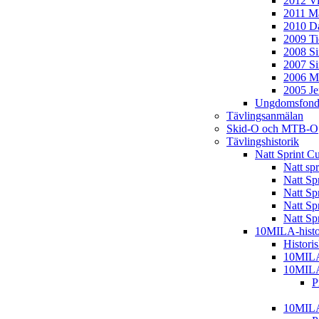
2012 Vi
2011 Ma
2010 D
2009 T
2008 S
2007 S
2006 M
2005 J
Ungdomsfond
Tävlingsanmälan
Skid-O och MTB-O
Tävlingshistorik
Natt Sprint C
Natt sp
Natt Sp
Natt Sp
Natt Sp
Natt Sp
10MILA-histo
Histori
10MIL
10MIL
P
10MIL