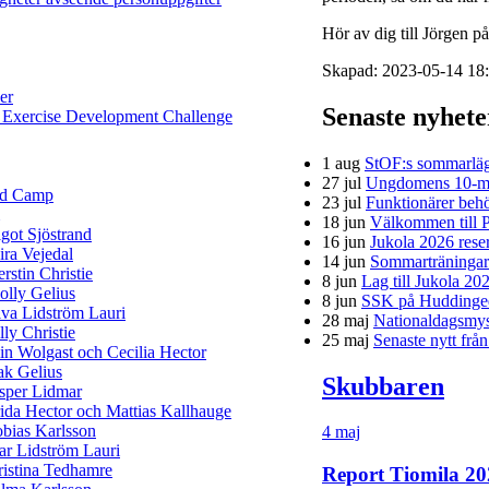
Hör av dig till Jörgen 
Skapad: 2023-05-14 18:
er
Senaste nyhet
 Exercise Development Challenge
1 aug
StOF:s sommarläg
27 jul
Ungdomens 10-mi
ld Camp
23 jul
Funktionärer behö
18 jun
Välkommen till P
got Sjöstrand
16 jun
Jukola 2026 rese
ra Vejedal
14 jun
Sommarträningar f
rstin Christie
8 jun
Lag till Jukola 20
lly Gelius
8 jun
SSK på Huddinge
va Lidström Lauri
28 maj
Nationaldagsmys 
lly Christie
25 maj
Senaste nytt frå
in Wolgast och Cecilia Hector
ak Gelius
Skubbaren
sper Lidmar
ida Hector och Mattias Kallhauge
bias Karlsson
4 maj
ar Lidström Lauri
istina Tedhamre
Report Tiomila 20