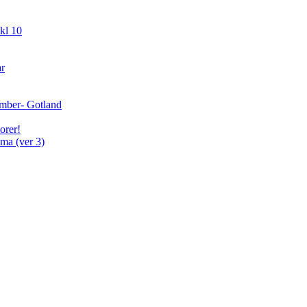
kl 10
ar
cember- Gotland
orer!
ma (ver 3)