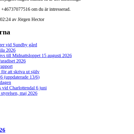
på +46737077516 om du är intresserad.
02:24 av Jörgen Hector
erna
er vid Sundby gård
la 2026
vs till Midnattsloppet 15 augusti 2026
aradiset 2026
rapport
ör att skriva ut själv
26 (uppdaterade 13/6)
dagen
vid Charlottendal 6 juni
n styrelsen, maj 2026
26