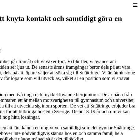
tt knyta kontakt och samtidigt göra en
!
het går framåt och vi växer fort. Vi blir fler, vi avancerar i
tiden ser ljus ut. De senaste årens framgångar beror dels på att våra
, dels på att löpare väljer att söka sig till Snättringe. Vi är, åtminstone
tiv för löpare som vill utvecklas, vilket är en position som vi strävat
ssion med två unga och mycket lovande herrjuniorer. De är båda från
ommaren ett år mellan motsvarigheten till gymnasium och universitet,
a till att utveckla sig inom sporten. De vet att Snättringe erbjuder bra
na för att tillbringa hösten i Sverige. De är 18-19 år och om vi kan
 nog hitta lösningar.
eten att lära känna en ung vuxen samtidigt som det gynnar Snättringe.
höver inte nödvändigtvis stanna hos en och samma familj hela
öjlighet någon månad så är det tillräckligt.