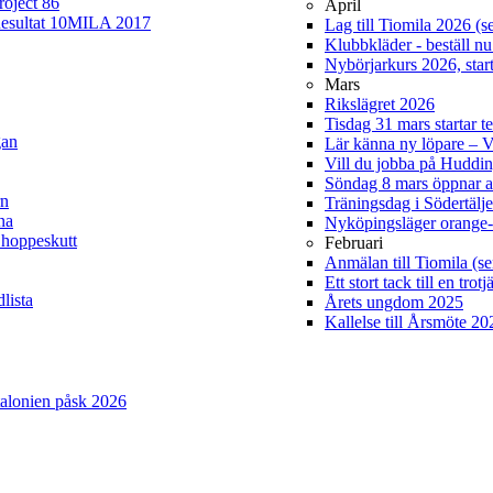
roject 86
April
esultat 10MILA 2017
Lag till Tiomila 2026 (s
Klubbkläder - beställ nu
Nybörjarkurs 2026, start
Mars
Rikslägret 2026
Tisdag 31 mars startar t
gan
Lär känna ny löpare –
Vill du jobba på Hudd
Söndag 8 mars öppnar 
rn
Träningsdag i Södertälj
na
Nyköpingsläger orange-
 hoppeskutt
Februari
Anmälan till Tiomila (se
Ett stort tack till en tro
lista
Årets ungdom 2025
Kallelse till Årsmöte 2
atalonien påsk 2026