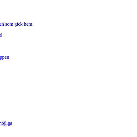
gen som gick hem
e!
uppen
öjliga