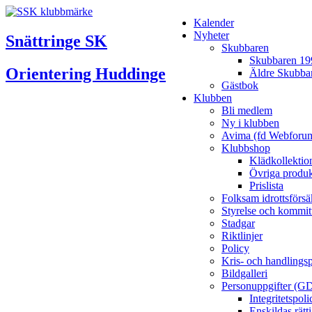
Kalender
Nyheter
Snättringe SK
Skubbaren
Skubbaren 19
Orientering Huddinge
Äldre Skubba
Gästbok
Klubben
Bli medlem
Ny i klubben
Avima (fd Webforu
Klubbshop
Klädkollektio
Övriga produk
Prislista
Folksam idrottsförsä
Styrelse och kommit
Stadgar
Riktlinjer
Policy
Kris- och handlings
Bildgalleri
Personuppgifter (G
Integritetspo
Enskildas rätt