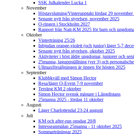
SSK Julkalender Lucka 1
November
Höstavslutning/Vinterupptakt lördag 29 november 
Senaste nytt från styrelsen, november 2025
O-ringen i Stockholm 2027
Rapport från Natt-KM 2025 för barn och ungdom
Oktober
Vinterträning 25/26
Inbjudan orange-violett (och junior) läger 5-7 de
Senaste nytt från styrelsen, oktober 2025
Aktiviteter i höst äldre ungdomar, juniorer och seni
25manna, laguppställning (ver 3) och personalsche
Ullmaxförsäljningen är öppen för hösten 2025
September
Klubbkväll med Simon Hector
Resa/läger O-Event 7-9 november
Terräng KM 2 oktober
Simon Hector svensk mästare i Långdistans
25manna 2025 - lördag 11 oktober
Augusti
Läger Charlottendal 23-24 augusti
Juli
KM och after-run onsdag 20/8
Intresseanmälan 25manna - 11 oktober 2025
Sommarträningar 2025