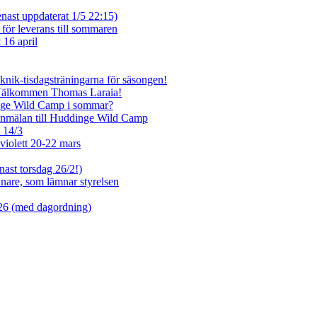
enast uppdaterat 1/5 22:15)
 för leverans till sommaren
 16 april
eknik-tisdagsträningarna för säsongen!
 Välkommen Thomas Laraia!
inge Wild Camp i sommar?
anmälan till Huddinge Wild Camp
e 14/3
violett 20-22 mars
nast torsdag 26/2!)
tjänare, som lämnar styrelsen
026 (med dagordning)