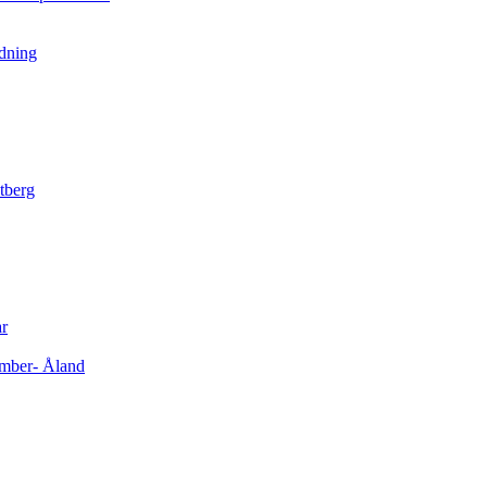
rdning
tberg
ar
cember- Åland