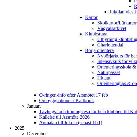
P
R
Jukolan viesti
Kartor
Skolkartor/Lärkartor
Vägvalsarkivet
Klubbstuga
Uthyrning klubbstu
Charlottendal
Börja orientera
Nybörjarkurs för ba
Intensivkurs för vux
Orienteringsskola &
Naturpasset
Hittaut
Orienteringtips & ord
O-ringen-info efter Årsmötet 17 feb
Ombyggnationer i Källbrink
Januari
Tävlings- och träningsresa för hela klubben till K
Kallelse till Årsmöte 2026
Anmälan till Jukola (senast 11/1)
2025
December