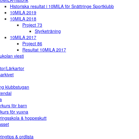
0MILA-historik
Historiska resultat i 10MILA för Snättringe Sportklubb
10MILA 2019
10MILA 2018
Project 73
Styrketräning
10MILA 2017
Project 86
Resultat 10MILA 2017
ukolan viesti
tor/Lärkartor
arkivet
ng klubbstugan
tendal
a
rkurs för barn
vkurs för vuxna
ringsskola & hoppeskutt
asset
ingtips & ordlista