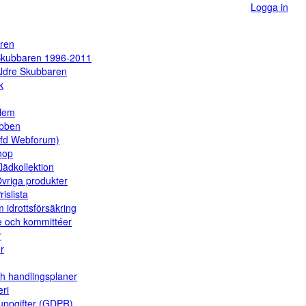
Logga in
ren
kubbaren 1996-2011
ldre Skubbaren
k
dlem
ubben
(fd Webforum)
hop
lädkollektion
vriga produkter
rislista
 idrottsförsäkring
e och kommittéer
r
er
ch handlingsplaner
eri
uppgifter (GDPR)