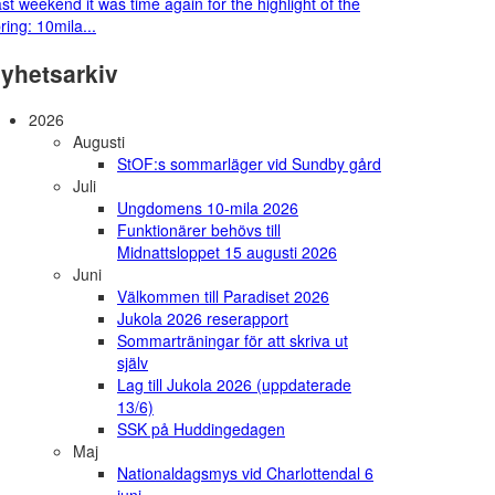
st weekend it was time again for the highlight of the
ring: 10mila...
yhetsarkiv
2026
Augusti
StOF:s sommarläger vid Sundby gård
Juli
Ungdomens 10-mila 2026
Funktionärer behövs till
Midnattsloppet 15 augusti 2026
Juni
Välkommen till Paradiset 2026
Jukola 2026 reserapport
Sommarträningar för att skriva ut
själv
Lag till Jukola 2026 (uppdaterade
13/6)
SSK på Huddingedagen
Maj
Nationaldagsmys vid Charlottendal 6