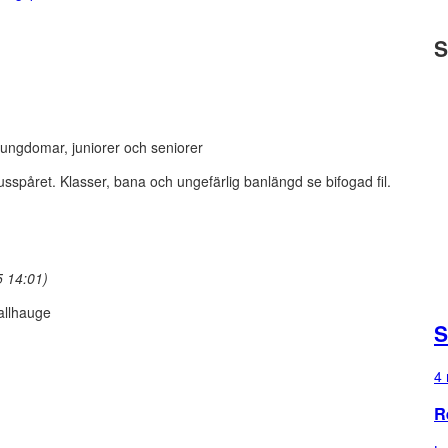
S
ungdomar, juniorer och seniorer
ljusspåret. Klasser, bana och ungefärlig banlängd se bifogad fil.
 14:01)
allhauge
S
4 
R