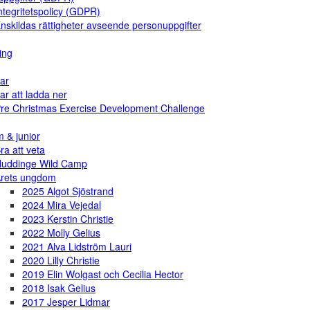
ntegritetspolicy (GDPR)
nskildas rättigheter avseende personuppgifter
ing
ar
ar att ladda ner
re Christmas Exercise Development Challenge
 & junior
ra att veta
uddinge Wild Camp
rets ungdom
2025 Algot Sjöstrand
2024 Mira Vejedal
2023 Kerstin Christie
2022 Molly Gelius
2021 Alva Lidström Lauri
2020 Lilly Christie
2019 Elin Wolgast och Cecilia Hector
2018 Isak Gelius
2017 Jesper Lidmar