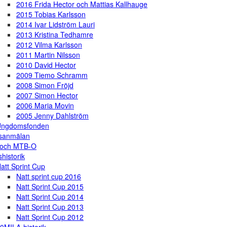
2016 Frida Hector och Mattias Kallhauge
2015 Tobias Karlsson
2014 Ivar Lidström Lauri
2013 Kristina Tedhamre
2012 Vilma Karlsson
2011 Martin Nilsson
2010 David Hector
2009 Tiemo Schramm
2008 Simon Fröjd
2007 Simon Hector
2006 Maria Movin
2005 Jenny Dahlström
Ungdomsfonden
gsanmälan
 och MTB-O
shistorik
att Sprint Cup
Natt sprint cup 2016
Natt Sprint Cup 2015
Natt Sprint Cup 2014
Natt Sprint Cup 2013
Natt Sprint Cup 2012