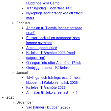
Huddinge Wild Camp
Träningsdag i Södertälje 14/3
Nyköpingsläger orange-violett 20-22
mars
Februari
Anmälan till Tiomila (senast torsdag
26/2!)
Ett stort tack till en trotjänare, som
lämnar styrelsen
Årets ungdom 2025
Kallelse till Årsmöte 2026 (med
dagordning)
O-ringen-info efter Årsmötet 17 feb
Ombyggnationer i Källbrink
Januari
Tävlings- och träningsresa för hela
klubben till Katalonien påsk 2026
Kallelse till Årsmöte 2026
Anmälan till Jukola (senast 11/1)
2025
December
Vad händer i klubben 2026?