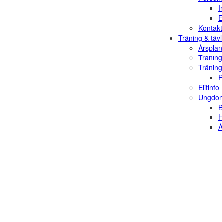
I
E
Kontakt
Träning & tävl
Årsplan
Träning
Träning
P
Elitinfo
Ungdom
B
H
Å