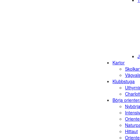
1
J
Kartor
Skolkar
Vägvals
Klubbstuga
Uthyrni
Charlot
Börja orienter
Nybörja
Intensi
Oriente
Naturp
Hittaut
Orienter