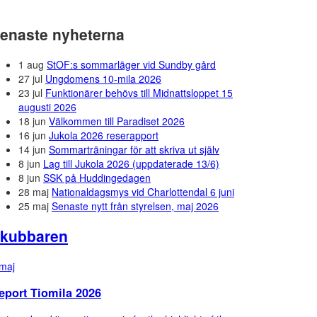
enaste nyheterna
1 aug
StOF:s sommarläger vid Sundby gård
27 jul
Ungdomens 10-mila 2026
23 jul
Funktionärer behövs till Midnattsloppet 15
augusti 2026
18 jun
Välkommen till Paradiset 2026
16 jun
Jukola 2026 reserapport
14 jun
Sommarträningar för att skriva ut själv
8 jun
Lag till Jukola 2026 (uppdaterade 13/6)
8 jun
SSK på Huddingedagen
28 maj
Nationaldagsmys vid Charlottendal 6 juni
25 maj
Senaste nytt från styrelsen, maj 2026
kubbaren
maj
eport Tiomila 2026