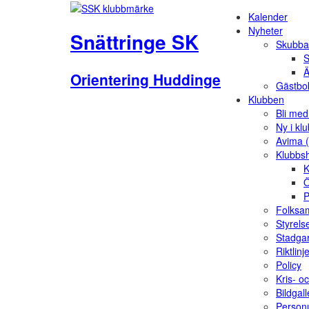
Kalender
Nyheter
Snättringe SK
Skubba
S
Ä
Orientering Huddinge
Gästbo
Klubben
Bli me
Ny i kl
Avima 
Klubbs
K
Ö
P
Folksam
Styrels
Stadga
Riktlinj
Policy
Kris- o
Bildgall
Person