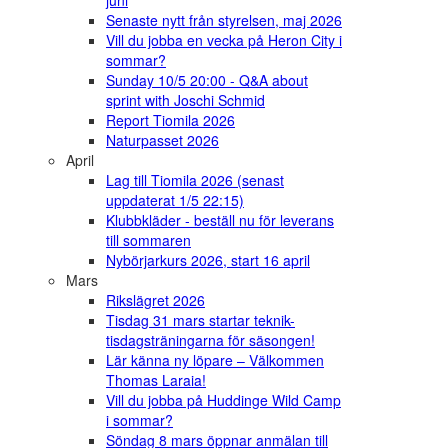
juni
Senaste nytt från styrelsen, maj 2026
Vill du jobba en vecka på Heron City i
sommar?
Sunday 10/5 20:00 - Q&A about
sprint with Joschi Schmid
Report Tiomila 2026
Naturpasset 2026
April
Lag till Tiomila 2026 (senast
uppdaterat 1/5 22:15)
Klubbkläder - beställ nu för leverans
till sommaren
Nybörjarkurs 2026, start 16 april
Mars
Rikslägret 2026
Tisdag 31 mars startar teknik-
tisdagsträningarna för säsongen!
Lär känna ny löpare – Välkommen
Thomas Laraia!
Vill du jobba på Huddinge Wild Camp
i sommar?
Söndag 8 mars öppnar anmälan till