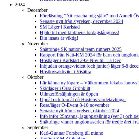
2024
December
Föreläsning "Att coacha mig själv" med Anneli Ös
Senaste nytt från styrelsen, december 2024
SM Läger i Karlstad
Hjälp till med klubbens lördagslångpass!
Din insats är viktig!
November
Snättringe SK national team runners 2025
Rapport från Natt-KM 2024 för barn och ungdom
Höstläger i Karlstad 29:e Nov till 1:a Dec
Inbjudan orange-violett (och junior) läger 6-8 de
Höstlovsaktivitet i Visättra
Oktober
Lär känna ny löpare – Välkommen Jekabs Janovs!
Skidläger i Orsa Grönklitt
Ullmaxförsäljningen är öppen
Uppåt och framåt på Höstens värdetävlingar
Resa/läger O-Event 8-10 november
Senaste nytt från styrelsen, oktober 2024
Info inför 25manna, laguppställning (ver 3) och per
Snättringe vinner ungdomsserien för tredje året i r
September
Karl-Gunnar Forsberg till minne
Terräng KM 3 Oktober