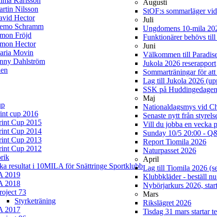
lma Karlsson
Augusti
rtin Nilsson
StOF:s sommarläger vi
avid Hector
Juli
iemo Schramm
Ungdomens 10-mila 20
imon Fröjd
Funktionärer behövs til
imon Hector
Juni
aria Movin
Välkommen till Paradis
enny Dahlström
Jukola 2026 reserapport
en
Sommarträningar för att 
Lag till Jukola 2026 (u
SSK på Huddingedage
Maj
up
Nationaldagsmys vid Cha
rint cup 2016
Senaste nytt från styrel
rint Cup 2015
Vill du jobba en vecka 
rint Cup 2014
Sunday 10/5 20:00 - Q&
rint Cup 2013
Report Tiomila 2026
rint Cup 2012
Naturpasset 2026
rik
April
ska resultat i 10MILA för Snättringe Sportklubb
Lag till Tiomila 2026 (s
A 2019
Klubbkläder - beställ nu
A 2018
Nybörjarkurs 2026, start
roject 73
Mars
Styrketräning
Rikslägret 2026
A 2017
Tisdag 31 mars startar t