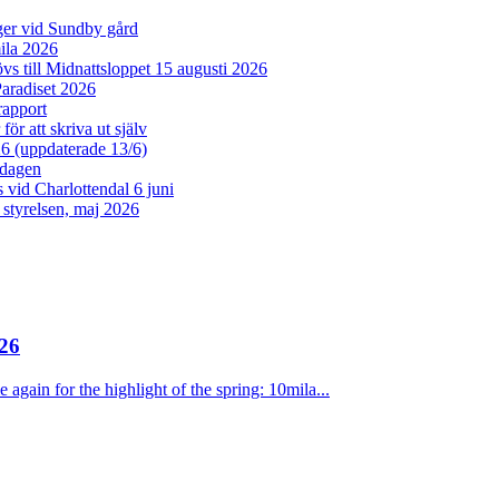
er vid Sundby gård
la 2026
vs till Midnattsloppet 15 augusti 2026
aradiset 2026
rapport
ör att skriva ut själv
26 (uppdaterade 13/6)
dagen
vid Charlottendal 6 juni
n styrelsen, maj 2026
26
 again for the highlight of the spring: 10mila...