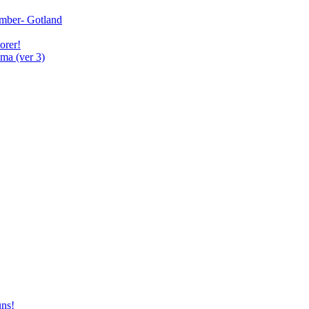
cember- Gotland
orer!
ma (ver 3)
uns!