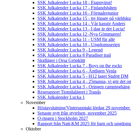
SSK Julkalender Lucka 18 - Etappvinst!
SSK Julkalender Lucka 17 - Finlandsbåten
SSK Julkalender Lucka 16 - Förstaårsjunior
SSK Julkalender Lucka 15 - tre löpare på världsk
SSK Julkalender Lucka 14 - Vår kassör Anders
SSK Julkalender Lucka 13 - I dag är det Lucia!
SSK Julkalender Lucka 12 -Nya Gömmaren!
SSK Julkalender Lucka 11 - USM für alle
SSK Julkalender Lucka 10 - Ungdomsserien
SSK Julkalender Lucka 9 - Legend
SSK Julkalender Lucka 8 Paradiset trail
Skidläger i Orsa Grönklitt
SSK Julkalender Lucka 7 - Boys on the rocks
SSK Julkalender Lucka 6 - Äntligen Venla
SSK Julkalender Lucka 5 - H12 laget Stafett DM
SSK Julkalender Lucka 4 - 25manna, vi gör det om
SSK Julkalender Lucka 3 - Oringen campinghäng
Reserapport Tiomilalägret i Tranås
SSK Julkalender Lucka 1
November
Höstavslutning/Vinterupptakt lördag 29 november 
Senaste nytt från styrelsen, november 2025
O-ringen i Stockholm 2027
Rapport från Natt-KM 2025 för barn och ungdom
Oktober