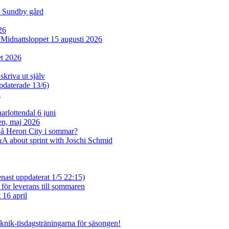
d Sundby gård
26
l Midnattsloppet 15 augusti 2026
et 2026
skriva ut själv
ppdaterade 13/6)
n
rlottendal 6 juni
sen, maj 2026
på Heron City i sommar?
A about sprint with Joschi Schmid
enast uppdaterat 1/5 22:15)
 för leverans till sommaren
 16 april
eknik-tisdagsträningarna för säsongen!