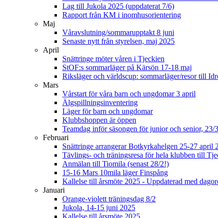
Lag till Jukola 2025 (uppdaterat 7/6)
Rapport från KM i inomhusorientering
Maj
Våravslutning/sommarupptakt 8 juni
Senaste nytt från styrelsen, maj 2025
April
Snättringe möter våren i Tjeckien
StOF:s sommarläger på Kärsön 17-18 maj
Riksläger och världscup: sommarläger/resor till Idr
Mars
Vårstart för våra barn och ungdomar 3 april
Älgspillningsinventering
Läger för barn och ungdomar
Klubbshoppen är öppen
Teamdag inför säsongen för junior och senior, 23/
Februari
Snättringe arrangerar Botkyrkahelgen 25-27 april 
Tävlings- och träningsresa för hela klubben till T
Anmälan till Tiomila (senast 28/2!)
15-16 Mars 10mila läger Finspång
Kallelse till årsmöte 2025 - Uppdaterad med dago
Januari
Orange-violett träningsdag 8/2
Jukola, 14-15 juni 2025
Kallelse till årsmöte 2025