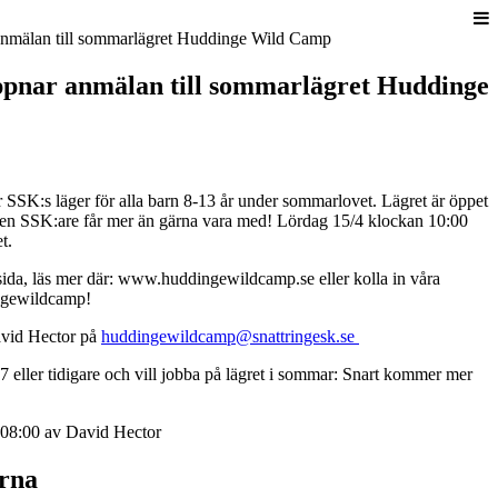
ppnar anmälan till sommarlägret Huddinge
SK:s läger för alla barn 8-13 år under sommarlovet. Lägret är öppet
ven SSK:are får mer än gärna vara med! Lördag 15/4 klockan 10:00
t.
ida, läs mer där: www.huddingewildcamp.se eller kolla in våra
ngewildcamp!
David Hector på
huddingewildcamp@snattringesk.se
 eller tidigare och vill jobba på lägret i sommar: Snart kommer mer
08:00 av David Hector
erna