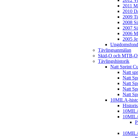
2012 Vi
2011 Ma
2010 D
2009 T
2008 S
2007 S
2006 M
2005 J
Ungdomsfond
Tävlingsanmälan
Skid-O och MTB-O
Tävlingshistorik
Natt Sprint C
Natt sp
Natt Sp
Natt Sp
Natt Sp
Natt Sp
10MILA-histo
Histori
10MIL
10MIL
P
10MIL