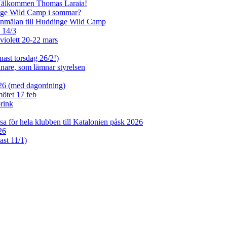
 Välkommen Thomas Laraia!
inge Wild Camp i sommar?
anmälan till Huddinge Wild Camp
e 14/3
violett 20-22 mars
nast torsdag 26/2!)
tjänare, som lämnar styrelsen
026 (med dagordning)
mötet 17 feb
rink
sa för hela klubben till Katalonien påsk 2026
26
ast 11/1)