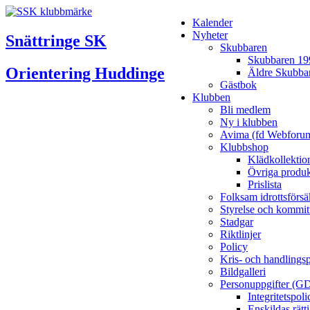
Kalender
Nyheter
Snättringe SK
Skubbaren
Skubbaren 19
Orientering Huddinge
Äldre Skubba
Gästbok
Klubben
Bli medlem
Ny i klubben
Avima (fd Webforu
Klubbshop
Klädkollektio
Övriga produk
Prislista
Folksam idrottsförsä
Styrelse och kommit
Stadgar
Riktlinjer
Policy
Kris- och handlings
Bildgalleri
Personuppgifter (G
Integritetspo
Enskildas rätt