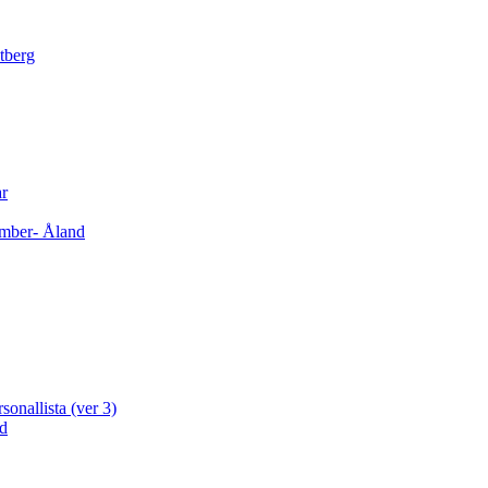
tberg
ar
cember- Åland
sonallista (ver 3)
ad