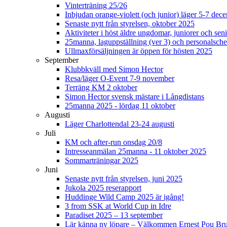
Vinterträning 25/26
Inbjudan orange-violett (och junior) läger 5-7 de
Senaste nytt från styrelsen, oktober 2025
Aktiviteter i höst äldre ungdomar, juniorer och seni
25manna, laguppställning (ver 3) och personalsche
Ullmaxförsäljningen är öppen för hösten 2025
September
Klubbkväll med Simon Hector
Resa/läger O-Event 7-9 november
Terräng KM 2 oktober
Simon Hector svensk mästare i Långdistans
25manna 2025 - lördag 11 oktober
Augusti
Läger Charlottendal 23-24 augusti
Juli
KM och after-run onsdag 20/8
Intresseanmälan 25manna - 11 oktober 2025
Sommarträningar 2025
Juni
Senaste nytt från styrelsen, juni 2025
Jukola 2025 reserapport
Huddinge Wild Camp 2025 är igång!
3 from SSK at World Cup in Idre
Paradiset 2025 – 13 september
Lär känna ny löpare – Välkommen Ernest Pou Br