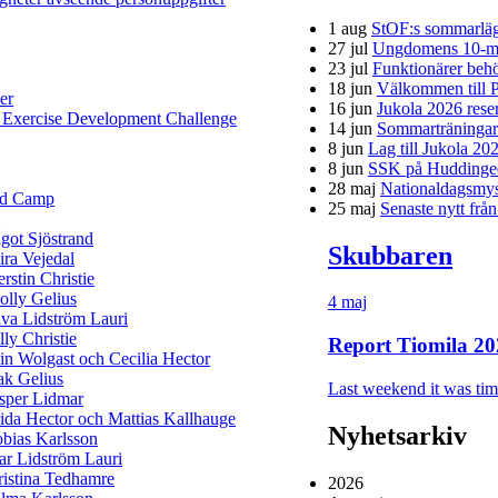
1 aug
StOF:s sommarläg
27 jul
Ungdomens 10-mi
23 jul
Funktionärer behö
18 jun
Välkommen till P
er
16 jun
Jukola 2026 rese
 Exercise Development Challenge
14 jun
Sommarträningar f
8 jun
Lag till Jukola 20
8 jun
SSK på Huddinge
28 maj
Nationaldagsmys 
ld Camp
25 maj
Senaste nytt frå
got Sjöstrand
Skubbaren
ra Vejedal
rstin Christie
lly Gelius
4 maj
va Lidström Lauri
lly Christie
Report Tiomila 20
in Wolgast och Cecilia Hector
ak Gelius
Last weekend it was time
sper Lidmar
ida Hector och Mattias Kallhauge
Nyhetsarkiv
bias Karlsson
ar Lidström Lauri
istina Tedhamre
2026