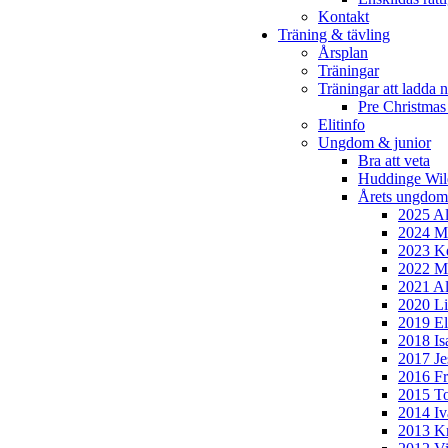
Kontakt
Träning & tävling
Årsplan
Träningar
Träningar att ladda n
Pre Christmas
Elitinfo
Ungdom & junior
Bra att veta
Huddinge Wi
Årets ungdom
2025 Al
2024 Mi
2023 Ke
2022 Mo
2021 Al
2020 Li
2019 El
2018 Is
2017 Je
2016 Fr
2015 To
2014 Iv
2013 Kr