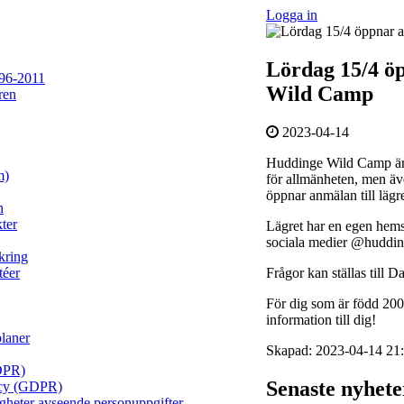
Logga in
Lördag 15/4 ö
96-2011
Wild Camp
ren
2023-04-14
Huddinge Wild Camp är S
m)
för allmänheten, men ä
öppnar anmälan till lägre
n
ter
Lägret har en egen hems
sociala medier @huddi
kring
Frågor kan ställas till 
téer
För dig som är född 2007
information till dig!
planer
Skapad: 2023-04-14 21:
DPR)
Senaste nyhet
licy (GDPR)
igheter avseende personuppgifter