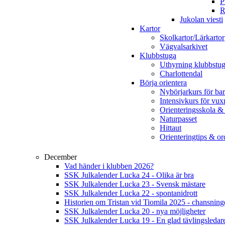
P
R
Jukolan viesti
Kartor
Skolkartor/Lärkartor
Vägvalsarkivet
Klubbstuga
Uthyrning klubbstu
Charlottendal
Börja orientera
Nybörjarkurs för ba
Intensivkurs för vux
Orienteringsskola &
Naturpasset
Hittaut
Orienteringtips & ord
December
Vad händer i klubben 2026?
SSK Julkalender Lucka 24 - Olika är bra
SSK Julkalender Lucka 23 - Svensk mästare
SSK Julkalender Lucka 22 - spontanidrott
Historien om Tristan vid Tiomila 2025 - chansnin
SSK Julkalender Lucka 20 - nya möjligheter
SSK Julkalender Lucka 19 - En glad tävlingsledar