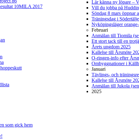
roject 86
Lär känna ny löpare –
esultat 10MILA 2017
Vill du jobba på Hudd
Söndag 8 mars öppnar 
Träningsdag i Södertälj
Nyköpingsläger orange-
Februari
Anmälan till Tiomila (se
gan
Ett stort tack till en tro
Årets ungdom 2025
Kallelse till Årsmöte 2
rn
O-ringen-info efter Års
na
Ombyggnationer i Källb
 hoppeskutt
Januari
Tävlings- och träningsre
Kallelse till Årsmöte 20
lista
Anmälan till Jukola (sen
2025
gen som gick hem
e!