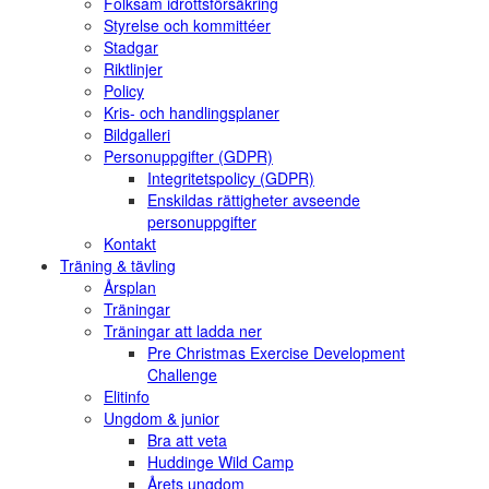
Folksam idrottsförsäkring
Styrelse och kommittéer
Stadgar
Riktlinjer
Policy
Kris- och handlingsplaner
Bildgalleri
Personuppgifter (GDPR)
Integritetspolicy (GDPR)
Enskildas rättigheter avseende
personuppgifter
Kontakt
Träning & tävling
Årsplan
Träningar
Träningar att ladda ner
Pre Christmas Exercise Development
Challenge
Elitinfo
Ungdom & junior
Bra att veta
Huddinge Wild Camp
Årets ungdom