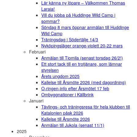
Lär känna ny löpare – Välkommen Thomas
Laraia!
Vill du jobba på Huddinge Wild Camp i
sommar?
Söndag 8 mars öppnar anmälan till Huddinge
Wild Camp
Träningsdag i Södertälje 14/3
Nyköpingsläger orange-violett 20-22 mars
Februari
Anmälan till Tiomila (senast torsdag 26/2!)
Ett stort tack till en trotjänare, som lämnar
styrelsen
Årets ungdom 2025
Kallelse till Årsmöte 2026 (med dagordning)
O-ringen-info efter Årsmötet 17 feb
Ombyggnationer i Källbrink
Januari
Tävlings- och träningsresa för hela klubben till
Katalonien påsk 2026
Kallelse till Årsmöte 2026
Anmälan till Jukola (senast 11/1)
2025