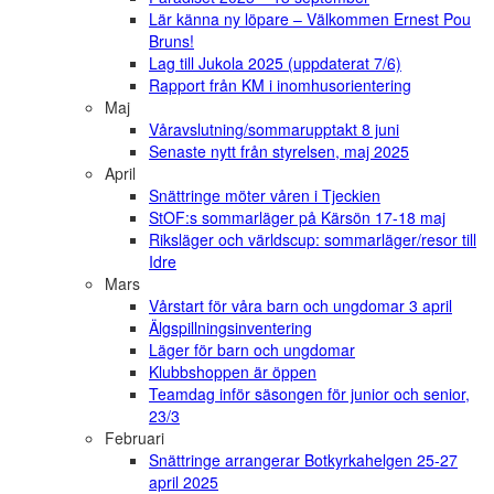
Lär känna ny löpare – Välkommen Ernest Pou
Bruns!
Lag till Jukola 2025 (uppdaterat 7/6)
Rapport från KM i inomhusorientering
Maj
Våravslutning/sommarupptakt 8 juni
Senaste nytt från styrelsen, maj 2025
April
Snättringe möter våren i Tjeckien
StOF:s sommarläger på Kärsön 17-18 maj
Riksläger och världscup: sommarläger/resor till
Idre
Mars
Vårstart för våra barn och ungdomar 3 april
Älgspillningsinventering
Läger för barn och ungdomar
Klubbshoppen är öppen
Teamdag inför säsongen för junior och senior,
23/3
Februari
Snättringe arrangerar Botkyrkahelgen 25-27
april 2025