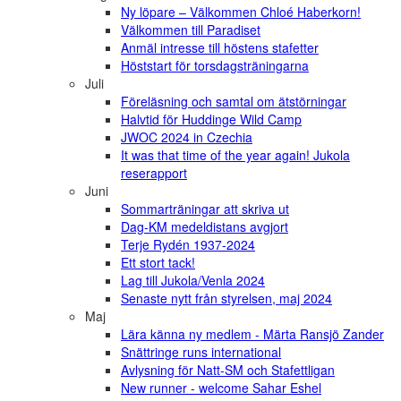
Ny löpare – Välkommen Chloé Haberkorn!
Välkommen till Paradiset
Anmäl intresse till höstens stafetter
Höststart för torsdagsträningarna
Juli
Föreläsning och samtal om ätstörningar
Halvtid för Huddinge Wild Camp
JWOC 2024 in Czechia
It was that time of the year again! Jukola
reserapport
Juni
Sommarträningar att skriva ut
Dag-KM medeldistans avgjort
Terje Rydén 1937-2024
Ett stort tack!
Lag till Jukola/Venla 2024
Senaste nytt från styrelsen, maj 2024
Maj
Lära känna ny medlem - Märta Ransjö Zander
Snättringe runs international
Avlysning för Natt-SM och Stafettligan
New runner - welcome Sahar Eshel