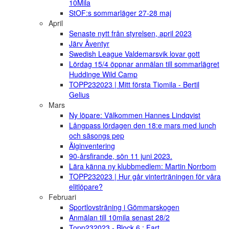
10Mila
StOF:s sommarläger 27-28 maj
April
Senaste nytt från styrelsen, april 2023
Järv Äventyr
Swedish League Valdemarsvik lovar gott
Lördag 15/4 öppnar anmälan till sommarlägret
Huddinge Wild Camp
TOPP232023 | Mitt första Tiomila - Bertil
Gelius
Mars
Ny löpare: Välkommen Hannes Lindqvist
Långpass lördagen den 18:e mars med lunch
och säsongs pep
Älginventering
90-årsfirande, sön 11 juni 2023.
Lära känna ny klubbmedlem: Martin Norrbom
TOPP232023 | Hur går vinterträningen för våra
elitlöpare?
Februari
Sportlovsträning i Gömmarskogen
Anmälan till 10mila senast 28/2
Topp232023 - Block 6 : Fart