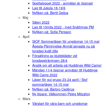
Spettaloppet 2022 - anmälan är öppnad
Lag till Jukola 18-19/6
Nyfiken på: Bertil Gelius
Maj
Sälen 2022
Lag till 10mila 2022 - med Snättringe PM
Nyfiken på: Sofia Persson
April
StOF Sommarläger för ungdomar 14-15 maj
Ågesta-Påminnelse-Anmäl senaste nu på
torsdag kväll 28e
Försäljning av klubbkläder vid
torsdagsträningen 28/4
Ansök om att arbeta på Huddinge Wild Camp!
Måndag 11/4 öppnar anmälan till Huddinge
Wild Camp 2022
Läger för gul grupp 23-24 april / Stof
sommarläger 14-15 maj
Nyfiken på: Barbro Cedérus
Ny löpare: Välkommen Peleg Mitzafon
Mars
Vårstart för våra barn och ungdomar