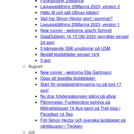
Funktionärer 25Manna
Laguppställning 25Manna 2023, version 2
Hjälp till och sälj Ullmax-kläder!
Vad har Simon Hector gjort i sommar?
Laguppställning 25Manna 2023, version 1
New runner - welcome Joschi Schmid
DalaDubbeln 14-15 Okt 2023 (anmälan senast
24 sep)
5 kämpande SSK ungdomar på USM
Beställ klubbkläder senast 14/9
5 lag!
Augusti
New runner - welcome Elia Gartmann
Dags att beställa klubbkläder.
Start för torsdagsträningarna nu på tors 17
aug!
Nu drar höstensäsongen igång på allvar
Påminnelse: Funktionärer behövs på
Midnattsloppet 19 Aug samt på Trail-lopp i
Paradiset 16 Sep
Följ Simon Hector och svenska landslaget på
världscupen i Tjeckien
Juli