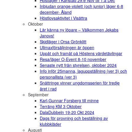
Höstläger i Karlstad 29:e Nov till 1:a Dec
Inbjudan orange-violett (och junior) läger 6-8
december- Åland
Höstlovsaktivitet i Visättra
Oktober
Lär känna ny löpare – Välkommen Jekabs
Janovs!
Skidläger i Orsa Grönklitt
Ullmaxförsäljningen är öppen
Uppåt och framåt på Höstens värdetävlingar
Resa/läger O-Event 8-10 november
Senaste nytt från styrelsen, oktober 2024
Info inför 25manna, laguppställning (ver 3) och
personallista (ver 3)
Snättringe vinner ungdomsserien för tredje
året i rad
September
Karl-Gunnar Forsberg till minne
Terräng KM 3 Oktober
DalaDubbeln 19-20 Okt 2024
Dags för provning och beställning av
klubbkläder
Augusti