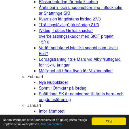
Påskorientering för hela klubben
Årets barn- och ungdomsförening i Stockholm
är Snättringe SK!
Kvarnsjön långdistans lördag 27/3
"Träningstävling" på söndag 21/3
[Video] Tobias Gelius snackar
överbelastningsskador med StOF projekt
15/16
Varför sprintar vi inte lika snabbt som Usain
Bolt?
Lördagsträning 13:e Mars vid Albyfriluftsgård
för 13-16 åringar
Möjlighet att träna även för Vuxenmotion
Februari
Nya klubbkläder
Sprint i Ormkärr på lördag
Snättringe SK är nominerad till årets barn- och
ungdomsförening
Januari
Inför årsmötet
Årsmöte
Denna webbplats använder cookies för att ge dig bästa möjliga
Okej
Ny löpare: Välkommen Ludvig Lange!
upplevelse av webbplatsen.
Mer om cookies
Klartecken för träning utomhus från den 16