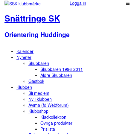
Logga in
Snättringe SK
Orientering Huddinge
Kalender
Nyheter
Skubbaren
Skubbaren 1996-2011
Äldre Skubbaren
Gästbok
Klubben
Bli medlem
Ny i klubben
Avima (fd Webforum)
Klubbshop
Klädkollektion
Övriga produkter
Prislista