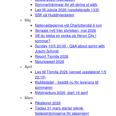
Sommarträningar för att skriva ut själv
Lag till Jukola 2026 (uppdaterade 13/6)
SSK på Huddingedagen
Maj
Nationaldagsmys vid Charlottendal 6 juni
Senaste nytt från styrelsen, maj 2026
Vill du jobba en vecka på Heron City i
sommar?
Sunday 10/5 20:00 - Q&A about sprint with
Joschi Schmid
Report Tiomila 2026
Naturpasset 2026
April
Lag till Tiomila 2026 (senast uppdaterat 1/5
22:15)
Klubbkläder - beställ nu för leverans till
sommaren
Nybörjarkurs 2026, start 16 april
Mars
Rikslägret 2026
Tisdag 31 mars startar teknik-
tisdagsträningarna för säsongen!