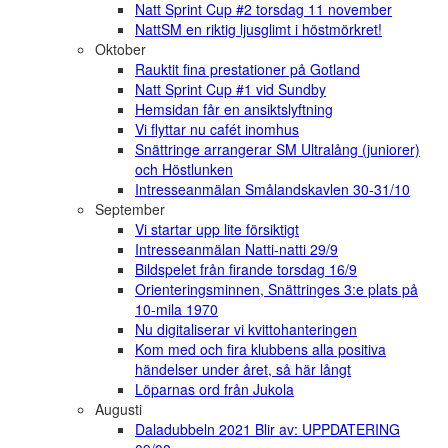
Natt Sprint Cup #2 torsdag 11 november
NattSM en riktig ljusglimt i höstmörkret!
Oktober
Rauktit fina prestationer på Gotland
Natt Sprint Cup #1 vid Sundby
Hemsidan får en ansiktslyftning
Vi flyttar nu cafét inomhus
Snättringe arrangerar SM Ultralång (juniorer)
och Höstlunken
Intresseanmälan Smålandskavlen 30-31/10
September
Vi startar upp lite försiktigt
Intresseanmälan Natti-natti 29/9
Bildspelet från firande torsdag 16/9
Orienteringsminnen, Snättringes 3:e plats på
10-mila 1970
Nu digitaliserar vi kvittohanteringen
Kom med och fira klubbens alla positiva
händelser under året, så här långt
Löparnas ord från Jukola
Augusti
Daladubbeln 2021 Blir av: UPPDATERING