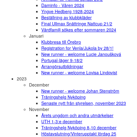
Daminfo - Våren 2024
Yngve Hedberg 1928-2024
Beställning av klubbkläder
Final Ullmax Snättringe Nattcup 21/2
Värdfamilj sökes efter sommaren 2024
Januari
Klubbresa till Örebro
Registration for Venla/Jukola by 28/1!
New runner - welcome Lucie Janoušková
Portugal-läger 9-18/2
Arrangörsutbildningar
New runner - welcome Lovisa Lindqvist
2023
December
New runner - welcome Johan Stenström
Träningshelg Nyköping
Senaste nytt från styrelsen, november 2023
November
Årets ungdom och andra utmärkelser
UTH 1-3:e december
Träningshelg Nyköping 8-10 december
Höstavslutning/Vinterupptakt lördag 25