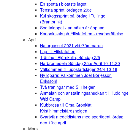
En spetta i blötaste laget
Tensta sprint lördagen 29:e
Kul skogssprint på lördag i Tullinge
(Brantbrink)
Spettaloppet - anmälan är öppnad
Kanoninsats på Elitstafetten - reseberättelse
April
Naturpasset 2021 vid Gömmaren
Lag till Elitstafetten
Träning i Björnkulla, Söndag 2/5
Harbromedeln Söndag 25:e April 10-11:30
Välkommen till uppstartsläger 24/4 10-16
Ny löpare: Välkommen Joel Börjesson
Eriksson!
Två träningar med SI i helgen
Anmälan och anställningsansökan till Huddinge
Wild Camp
Klubbresa till Orsa Grönklitt
Kristihimmelsfärdshelgen
Svartvik medeldistans med sportident lördag
den 10:e april
Mars