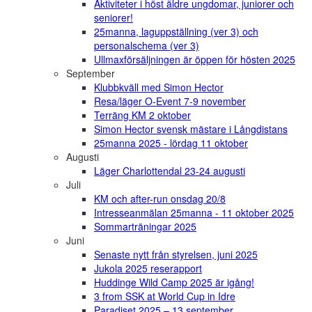
Aktiviteter i höst äldre ungdomar, juniorer och
seniorer!
25manna, laguppställning (ver 3) och
personalschema (ver 3)
Ullmaxförsäljningen är öppen för hösten 2025
September
Klubbkväll med Simon Hector
Resa/läger O-Event 7-9 november
Terräng KM 2 oktober
Simon Hector svensk mästare i Långdistans
25manna 2025 - lördag 11 oktober
Augusti
Läger Charlottendal 23-24 augusti
Juli
KM och after-run onsdag 20/8
Intresseanmälan 25manna - 11 oktober 2025
Sommarträningar 2025
Juni
Senaste nytt från styrelsen, juni 2025
Jukola 2025 reserapport
Huddinge Wild Camp 2025 är igång!
3 from SSK at World Cup in Idre
Paradiset 2025 – 13 september