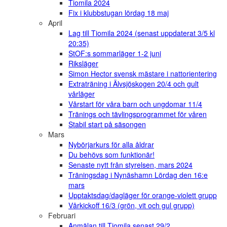
Tiomila 2024
Fix i klubbstugan lördag 18 maj
April
Lag till Tiomila 2024 (senast uppdaterat 3/5 kl
20:35)
StOF:s sommarläger 1-2 juni
Riksläger
Simon Hector svensk mästare i nattorientering
Extraträning i Älvsjöskogen 20/4 och gult
vårläger
Vårstart för våra barn och ungdomar 11/4
Tränings och tävlingsprogrammet för våren
Stabil start på säsongen
Mars
Nybörjarkurs för alla åldrar
Du behövs som funktionär!
Senaste nytt från styrelsen, mars 2024
Träningsdag i Nynäshamn Lördag den 16:e
mars
Upptaktsdag/dagläger för orange-violett grupp
Vårkickoff 16/3 (grön, vit och gul grupp)
Februari
Anmälan till Tiomila senast 29/2