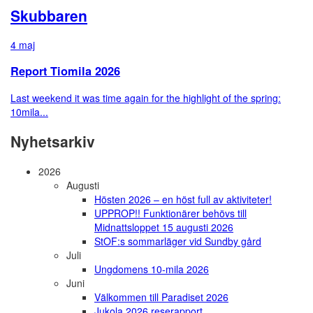
Skubbaren
4 maj
Report Tiomila 2026
Last weekend it was time again for the highlight of the spring:
10mila...
Nyhetsarkiv
2026
Augusti
Hösten 2026 – en höst full av aktiviteter!
UPPROP!! Funktionärer behövs till
Midnattsloppet 15 augusti 2026
StOF:s sommarläger vid Sundby gård
Juli
Ungdomens 10-mila 2026
Juni
Välkommen till Paradiset 2026
Jukola 2026 reserapport