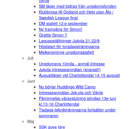
09/08
SM läger med bidrag från ungdomsfonden
Klubbresa till Gotland och Helg utan Älg /
Swedish League final
DM stafett 12:e september
Ny framgång för Simon!
Grattis Simon !!
Laguppställningar Jukola 21-22/8
Höststart för torsdagsträningarna
Melkersminne ungdomsstafett
Juli
Ungdomens 10mila - anmäl intresse
Jukola intresseanmälan (snarast!)
Augustiläger vid Charlottendal 14-15 augusti
Juni
Nu börjar Huddinge Wild Camp
Intresseanmälan Jok-ola och Vänla
Påminnelse-våravslutning söndag 13e juni
kl.13-16 Charlottendal
Tisdags-teknikträningarna fortsätter under
sommaren
Maj
SSK goes Idre