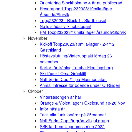
Orientering Stockholm no.4 är nu publicerad
Reserapport Topp232023/10mila-läger
Årsunda/Storvik
Topp232023 - Block 1 : Startblocket
Nu julstädar vi klubbstugan!
PM Topp232023/10mila-läger Årsunda/Storvik
November
Kickoff Topp23023/10mila-läger - 2-4/12
Gästrikland
Höstavslutning/Vinterupptakt lördag 26
november
Kartor för träning Tumba-Flemingsberg
Skidläger i Orsa Grönklitt
Natt Sprint Cup #1 på Masmoplatån
Anmäl intresse för boende under O-Ringen
Oktober
Vintersäsongen är här!
Orange & Violett läger i Oxelösund 18-20 Nov
Inför nästa år
Tack alla funktionärer på 25manna!
Natt Sprint Cup för grön-vit-gul grupp
SSK tar hem Ungdomsserien 2022