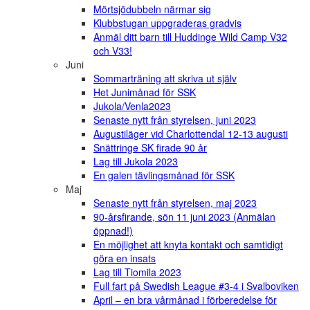
Mörtsjödubbeln närmar sig
Klubbstugan uppgraderas gradvis
Anmäl ditt barn till Huddinge Wild Camp V32
och V33!
Juni
Sommarträning att skriva ut själv
Het Junimånad för SSK
Jukola/Venla2023
Senaste nytt från styrelsen, juni 2023
Augustiläger vid Charlottendal 12-13 augusti
Snättringe SK firade 90 år
Lag till Jukola 2023
En galen tävlingsmånad för SSK
Maj
Senaste nytt från styrelsen, maj 2023
90-årsfirande, sön 11 juni 2023 (Anmälan
öppnad!)
En möjlighet att knyta kontakt och samtidigt
göra en insats
Lag till Tiomila 2023
Full fart på Swedish League #3-4 i Svalboviken
April – en bra vårmånad i förberedelse för