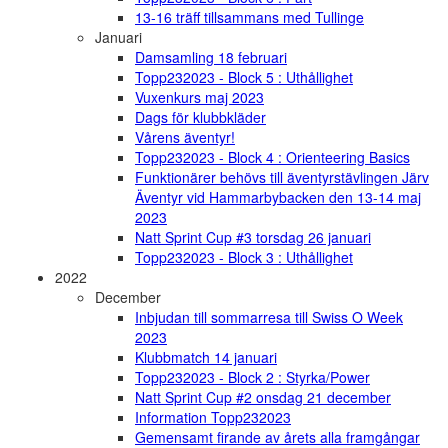
13-16 träff tillsammans med Tullinge
Januari
Damsamling 18 februari
Topp232023 - Block 5 : Uthållighet
Vuxenkurs maj 2023
Dags för klubbkläder
Vårens äventyr!
Topp232023 - Block 4 : Orienteering Basics
Funktionärer behövs till äventyrstävlingen Järv
Äventyr vid Hammarbybacken den 13-14 maj
2023
Natt Sprint Cup #3 torsdag 26 januari
Topp232023 - Block 3 : Uthållighet
2022
December
Inbjudan till sommarresa till Swiss O Week
2023
Klubbmatch 14 januari
Topp232023 - Block 2 : Styrka/Power
Natt Sprint Cup #2 onsdag 21 december
Information Topp232023
Gemensamt firande av årets alla framgångar