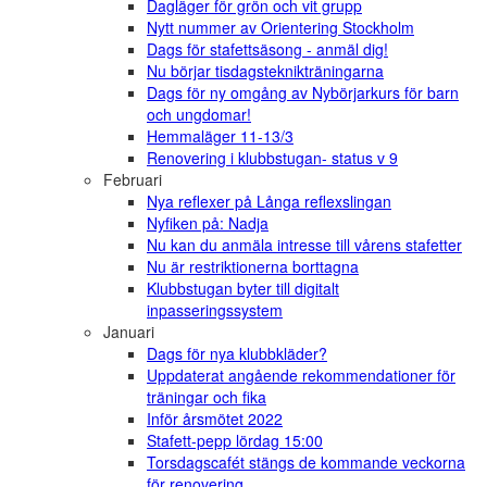
Dagläger för grön och vit grupp
Nytt nummer av Orientering Stockholm
Dags för stafettsäsong - anmäl dig!
Nu börjar tisdagsteknikträningarna
Dags för ny omgång av Nybörjarkurs för barn
och ungdomar!
Hemmaläger 11-13/3
Renovering i klubbstugan- status v 9
Februari
Nya reflexer på Långa reflexslingan
Nyfiken på: Nadja
Nu kan du anmäla intresse till vårens stafetter
Nu är restriktionerna borttagna
Klubbstugan byter till digitalt
inpasseringssystem
Januari
Dags för nya klubbkläder?
Uppdaterat angående rekommendationer för
träningar och fika
Inför årsmötet 2022
Stafett-pepp lördag 15:00
Torsdagscafét stängs de kommande veckorna
för renovering