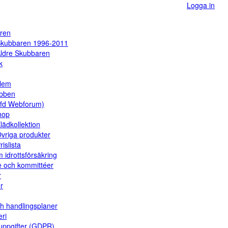
Logga in
ren
kubbaren 1996-2011
ldre Skubbaren
k
dlem
ubben
(fd Webforum)
hop
lädkollektion
vriga produkter
rislista
 idrottsförsäkring
e och kommittéer
r
er
ch handlingsplaner
eri
uppgifter (GDPR)