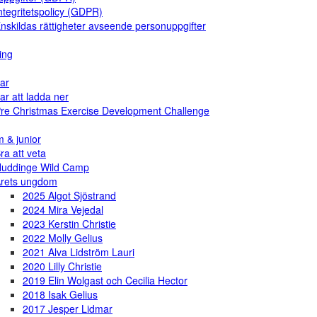
ntegritetspolicy (GDPR)
nskildas rättigheter avseende personuppgifter
ing
ar
ar att ladda ner
re Christmas Exercise Development Challenge
 & junior
ra att veta
uddinge Wild Camp
rets ungdom
2025 Algot Sjöstrand
2024 Mira Vejedal
2023 Kerstin Christie
2022 Molly Gelius
2021 Alva Lidström Lauri
2020 Lilly Christie
2019 Elin Wolgast och Cecilia Hector
2018 Isak Gelius
2017 Jesper Lidmar