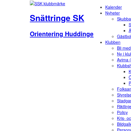
Kalender
Nyheter
Snättringe SK
Skubba
S
Ä
Orientering Huddinge
Gästbo
Klubben
Bli me
Ny i kl
Avima 
Klubbs
K
Ö
P
Folksam
Styrels
Stadga
Riktlinj
Policy
Kris- o
Bildgall
Person