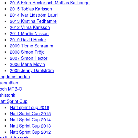
2016 Frida Hector och Mattias Kallhauge
2015 Tobias Karlsson
2014 Ivar Lidström Lauri
2013 Kristina Tedhamre
2012 Vilma Karlsson
2011 Martin Nilsson
2010 David Hector
2009 Tiemo Schramm
2008 Simon Fröjd
2007 Simon Hector
2006 Maria Movin
2005 Jenny Dahlström
Ungdomsfonden
gsanmälan
 och MTB-O
shistorik
att Sprint Cup
Natt sprint cup 2016
Natt Sprint Cup 2015
Natt Sprint Cup 2014
Natt Sprint Cup 2013
Natt Sprint Cup 2012