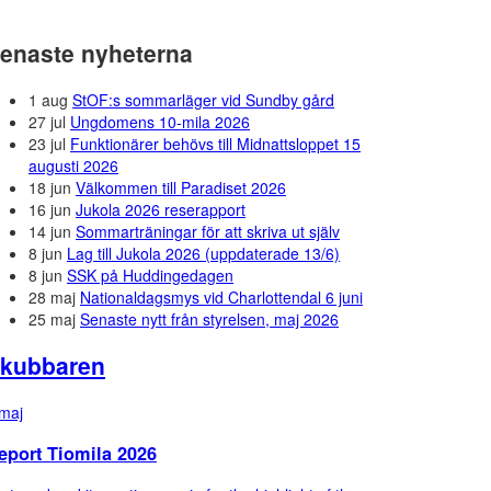
enaste nyheterna
1 aug
StOF:s sommarläger vid Sundby gård
27 jul
Ungdomens 10-mila 2026
23 jul
Funktionärer behövs till Midnattsloppet 15
augusti 2026
18 jun
Välkommen till Paradiset 2026
16 jun
Jukola 2026 reserapport
14 jun
Sommarträningar för att skriva ut själv
8 jun
Lag till Jukola 2026 (uppdaterade 13/6)
8 jun
SSK på Huddingedagen
28 maj
Nationaldagsmys vid Charlottendal 6 juni
25 maj
Senaste nytt från styrelsen, maj 2026
kubbaren
maj
eport Tiomila 2026