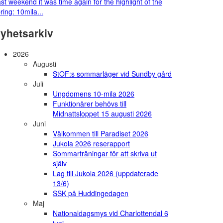
st weekend it was time again for the highlight of the
ring: 10mila...
yhetsarkiv
2026
Augusti
StOF:s sommarläger vid Sundby gård
Juli
Ungdomens 10-mila 2026
Funktionärer behövs till
Midnattsloppet 15 augusti 2026
Juni
Välkommen till Paradiset 2026
Jukola 2026 reserapport
Sommarträningar för att skriva ut
själv
Lag till Jukola 2026 (uppdaterade
13/6)
SSK på Huddingedagen
Maj
Nationaldagsmys vid Charlottendal 6