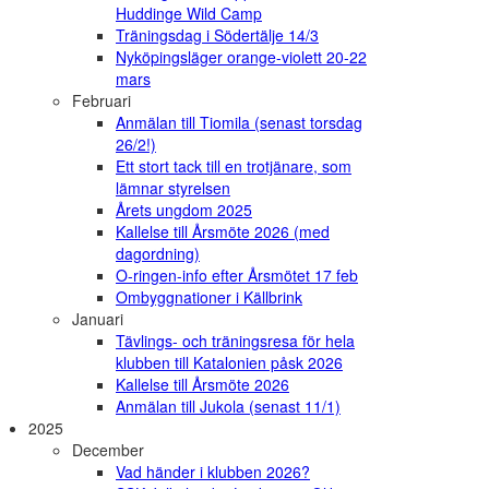
Huddinge Wild Camp
Träningsdag i Södertälje 14/3
Nyköpingsläger orange-violett 20-22
mars
Februari
Anmälan till Tiomila (senast torsdag
26/2!)
Ett stort tack till en trotjänare, som
lämnar styrelsen
Årets ungdom 2025
Kallelse till Årsmöte 2026 (med
dagordning)
O-ringen-info efter Årsmötet 17 feb
Ombyggnationer i Källbrink
Januari
Tävlings- och träningsresa för hela
klubben till Katalonien påsk 2026
Kallelse till Årsmöte 2026
Anmälan till Jukola (senast 11/1)
2025
December
Vad händer i klubben 2026?