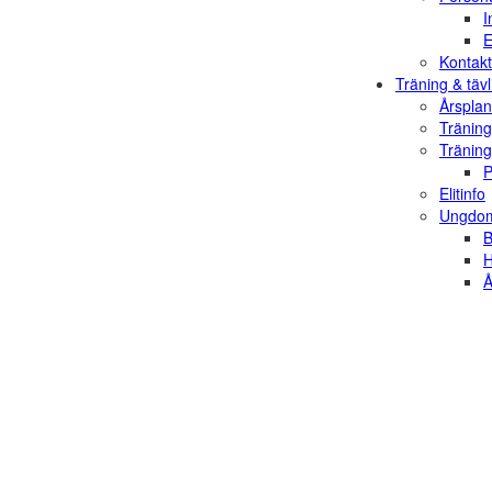
I
E
Kontakt
Träning & tävl
Årsplan
Träning
Träning
P
Elitinfo
Ungdom
B
H
Å