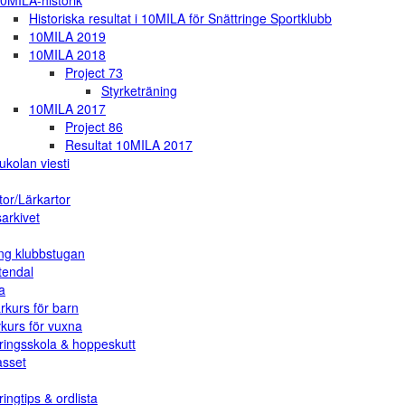
0MILA-historik
Historiska resultat i 10MILA för Snättringe Sportklubb
10MILA 2019
10MILA 2018
Project 73
Styrketräning
10MILA 2017
Project 86
Resultat 10MILA 2017
ukolan viesti
tor/Lärkartor
arkivet
ng klubbstugan
tendal
a
rkurs för barn
vkurs för vuxna
ringsskola & hoppeskutt
asset
ingtips & ordlista