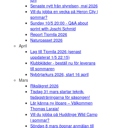
juni
Senaste nytt från styrelsen, maj 2026
Vill du jobba en vecka på Heron City i
sommar?
Sunday 10/5 20:00 - Q&A about
sprint with Joschi Schmid
Report Tiomila 2026
Naturpasset 2026
April
Lag till Tiomila 2026 (senast
uppdaterat 1/5 22:15)
Klubbkläder - beställ nu för leverans
till sommaren
Nybörjarkurs 2026, start 16 april
Mars
Rikslägret 2026
Tisdag 31 mars startar teknik-
tisdagsträningarna för säsongen!
Lär känna ny löpare – Välkommen
Thomas Laraia!
Vill du jobba på Huddinge Wild Camp
i sommar?
Söndag 8 mars öppnar anmälan till