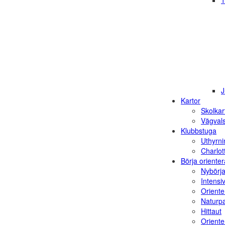
1
J
Kartor
Skolkar
Vägvals
Klubbstuga
Uthyrni
Charlot
Börja orienter
Nybörja
Intensi
Oriente
Naturp
Hittaut
Orienter