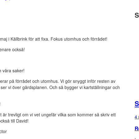
S
j i Källbrink för att fixa. Fokus utomhus och förrådet!
enare också!
h våra saker!
erar på förrådet och utomhus. Vi gör snyggt inför resten av
er vi över gårdsplanen. Och så bygger vi kartställningar och
S
t!
är trevligt om vi vet ungefär vilka som kommer så skriv ett
4 
kså till David!
R
ctor