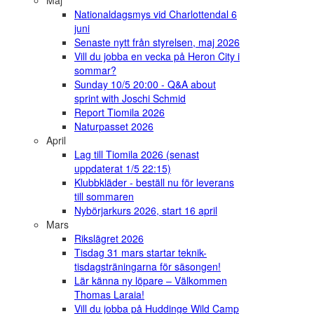
Maj
Nationaldagsmys vid Charlottendal 6
juni
Senaste nytt från styrelsen, maj 2026
Vill du jobba en vecka på Heron City i
sommar?
Sunday 10/5 20:00 - Q&A about
sprint with Joschi Schmid
Report Tiomila 2026
Naturpasset 2026
April
Lag till Tiomila 2026 (senast
uppdaterat 1/5 22:15)
Klubbkläder - beställ nu för leverans
till sommaren
Nybörjarkurs 2026, start 16 april
Mars
Rikslägret 2026
Tisdag 31 mars startar teknik-
tisdagsträningarna för säsongen!
Lär känna ny löpare – Välkommen
Thomas Laraia!
Vill du jobba på Huddinge Wild Camp