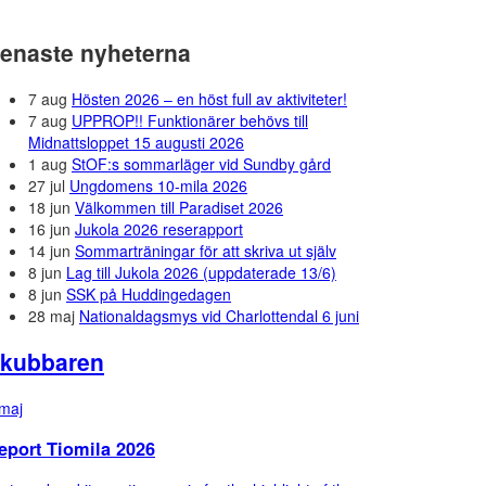
enaste nyheterna
7 aug
Hösten 2026 – en höst full av aktiviteter!
7 aug
UPPROP!! Funktionärer behövs till
Midnattsloppet 15 augusti 2026
1 aug
StOF:s sommarläger vid Sundby gård
27 jul
Ungdomens 10-mila 2026
18 jun
Välkommen till Paradiset 2026
16 jun
Jukola 2026 reserapport
14 jun
Sommarträningar för att skriva ut själv
8 jun
Lag till Jukola 2026 (uppdaterade 13/6)
8 jun
SSK på Huddingedagen
28 maj
Nationaldagsmys vid Charlottendal 6 juni
kubbaren
maj
eport Tiomila 2026