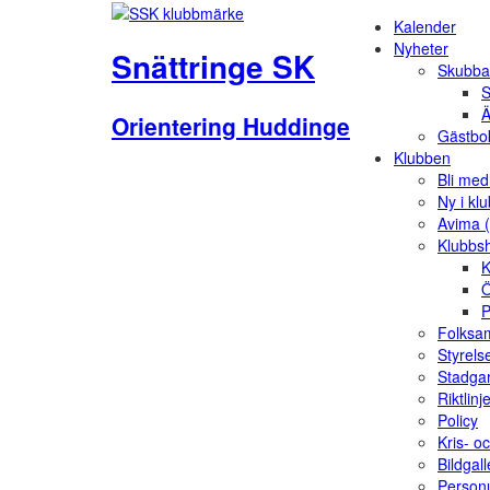
Kalender
Nyheter
Snättringe SK
Skubba
S
Ä
Orientering Huddinge
Gästbo
Klubben
Bli me
Ny i kl
Avima 
Klubbs
K
Ö
P
Folksam
Styrels
Stadga
Riktlinj
Policy
Kris- o
Bildgall
Person