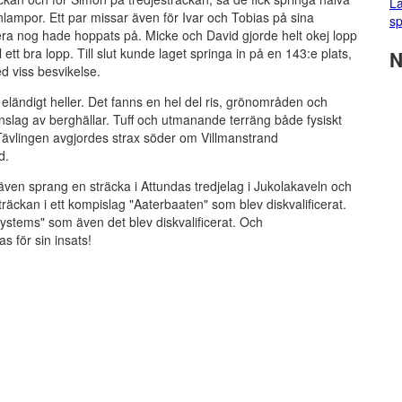
La
nlampor. Ett par missar även för Ivar och Tobias på sina
sp
lera nog hade hoppats på. Micke och David gjorde helt okej lopp
t bra lopp. Till slut kunde laget springa in på en 143:e plats,
N
 viss besvikelse.
 eländigt heller. Det fanns en hel del ris, grönområden och
slag av berghällar. Tuff och utmanande terräng både fysiskt
Tävlingen avgjordes strax söder om Villmanstrand
d.
även sprang en sträcka i Attundas tredjelag i Jukolakaveln och
räckan i ett kompislag "Aaterbaaten" som blev diskvalificerat.
Systems" som även det blev diskvalificerat. Och
s för sin insats!