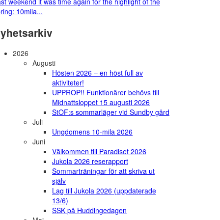
st weekend it was time again for the highlight of the
ring: 10mila...
yhetsarkiv
2026
Augusti
Hösten 2026 – en höst full av
aktiviteter!
UPPROP!! Funktionärer behövs till
Midnattsloppet 15 augusti 2026
StOF:s sommarläger vid Sundby gård
Juli
Ungdomens 10-mila 2026
Juni
Välkommen till Paradiset 2026
Jukola 2026 reserapport
Sommarträningar för att skriva ut
själv
Lag till Jukola 2026 (uppdaterade
13/6)
SSK på Huddingedagen