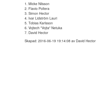
1. Micke Nilsson
2. Flavio Poltera
3. Simon Hector
4. Ivar Lidström Lauri
5. Tobias Karlsson
6. Vojtech "Vojta" Netuka
7. David Hector
Skapad: 2016-06-19 19:14:08 av David Hector