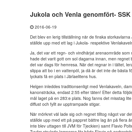
Jukola och Venla genomfört- SSK 
2016-06-19
Det blev en lerig tillställning när de finska storkavl
ställde upp med ett lag i Jukola- respektive Venlakavel
Ja, det var ett regn- och vindhärjat arenaområde som 
hade det varit gott om sol dagarna innan, men regnet
det var dags för hemresa. När det regnar in i tältet, ler
slippa att bo i en vattenpöl, ja då är det inte de bästa
lyckats få en plats i Järlaelitens hus.
Helgen inleddes traditionsenligt med Venlakaveln, dam
kanonsträcka, endast 2:55 efter täten! Efter detta följ
mål laget på en 283:e plats. Nog fanns det misstag lit
diffust och fyllt av upptrampade stigar.
När mörkret väl lade sig och regnet tilltog något var de
ställde upp med ett på pappret bättre lag än på flera å
inte blev uttagen till JVM för Tjeckien) samt Flavio Pol
Tyvärr strulade lamporna för både Flavio på andrasträc