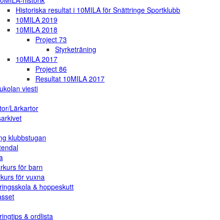
0MILA-historik
Historiska resultat i 10MILA för Snättringe Sportklubb
10MILA 2019
10MILA 2018
Project 73
Styrketräning
10MILA 2017
Project 86
Resultat 10MILA 2017
ukolan viesti
tor/Lärkartor
arkivet
ng klubbstugan
tendal
a
rkurs för barn
vkurs för vuxna
ringsskola & hoppeskutt
asset
ingtips & ordlista