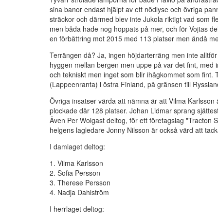
sina banor endast hjälpt av ett nödlyse och övriga pan
sträckor och därmed blev inte Jukola riktigt vad som f
men båda hade nog hoppats på mer, och för Vojtas del et
en förbättring mot 2015 med 113 platser men ändå med
Terrängen då? Ja, ingen höjdarterräng men inte alltför
hyggen mellan bergen men uppe på var det fint, med in
och tekniskt men inget som blir ihågkommet som fint. 
(Lappeenranta) i östra Finland, på gränsen till Rysslan
Övriga insatser värda att nämna är att Vilma Karlsson 
plockade där 128 platser. Johan Lidmar sprang sjättest
Även Per Wolgast deltog, för ett företagslag "Tracton 
helgens lagledare Jonny Nilsson är också värd att tacka
I damlaget deltog:
1. Vilma Karlsson
2. Sofia Persson
3. Therese Persson
4. Nadja Dahlström
I herrlaget deltog: