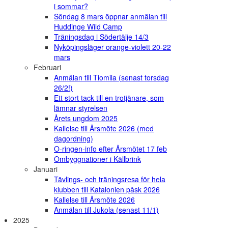
i sommar?
Söndag 8 mars öppnar anmälan till
Huddinge Wild Camp
Träningsdag i Södertälje 14/3
Nyköpingsläger orange-violett 20-22
mars
Februari
Anmälan till Tiomila (senast torsdag
26/2!)
Ett stort tack till en trotjänare, som
lämnar styrelsen
Årets ungdom 2025
Kallelse till Årsmöte 2026 (med
dagordning)
O-ringen-info efter Årsmötet 17 feb
Ombyggnationer i Källbrink
Januari
Tävlings- och träningsresa för hela
klubben till Katalonien påsk 2026
Kallelse till Årsmöte 2026
Anmälan till Jukola (senast 11/1)
2025