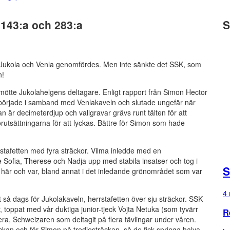
143:a och 283:a
S
arna Jukola och Venla genomfördes. Men inte sänkte det SSK, som
n!
mötte Jukolahelgens deltagare. Enligt rapport från Simon Hector
 började i samband med Venlakaveln och slutade ungefär när
an är decimeterdjup och vallgravar grävs runt tälten för att
 förutsättningarna för att lyckas. Bättre för Simon som hade
stafetten med fyra sträckor. Vilma inledde med en
de Sofia, Therese och Nadja upp med stabila insatser och tog i
S
e här och var, bland annat i det inledande grönområdet som var
4 
t så dags för Jukolakaveln, herrstafetten över sju sträckor. SSK
r, toppat med vår duktiga junior-tjeck Vojta Netuka (som tyvärr
R
tera, Schweizaren som deltagit på flera tävlingar under våren.
kan och för Simon på tredjesträckan, så de fick springa halva