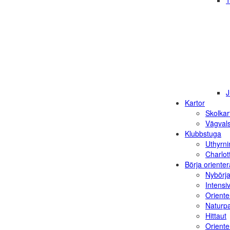
1
J
Kartor
Skolkar
Vägvals
Klubbstuga
Uthyrni
Charlot
Börja orienter
Nybörja
Intensi
Oriente
Naturp
Hittaut
Orienter