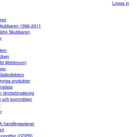
Logga in
ren
kubbaren 1996-2011
ldre Skubbaren
k
dlem
ubben
(fd Webforum)
hop
lädkollektion
vriga produkter
rislista
 idrottsförsäkring
e och kommittéer
r
er
ch handlingsplaner
eri
uppgifter (GDPR)