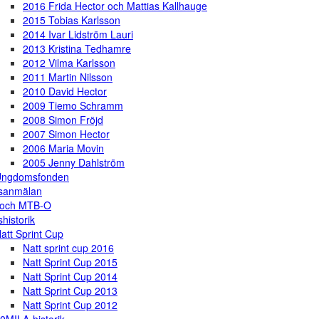
2016 Frida Hector och Mattias Kallhauge
2015 Tobias Karlsson
2014 Ivar Lidström Lauri
2013 Kristina Tedhamre
2012 Vilma Karlsson
2011 Martin Nilsson
2010 David Hector
2009 Tiemo Schramm
2008 Simon Fröjd
2007 Simon Hector
2006 Maria Movin
2005 Jenny Dahlström
Ungdomsfonden
gsanmälan
 och MTB-O
shistorik
att Sprint Cup
Natt sprint cup 2016
Natt Sprint Cup 2015
Natt Sprint Cup 2014
Natt Sprint Cup 2013
Natt Sprint Cup 2012