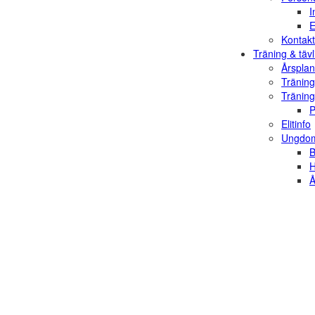
I
E
Kontakt
Träning & tävl
Årsplan
Träning
Träning
P
Elitinfo
Ungdom
B
H
Å