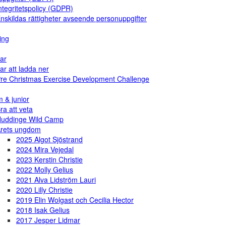
ntegritetspolicy (GDPR)
nskildas rättigheter avseende personuppgifter
ing
ar
ar att ladda ner
re Christmas Exercise Development Challenge
 & junior
ra att veta
uddinge Wild Camp
rets ungdom
2025 Algot Sjöstrand
2024 Mira Vejedal
2023 Kerstin Christie
2022 Molly Gelius
2021 Alva Lidström Lauri
2020 Lilly Christie
2019 Elin Wolgast och Cecilia Hector
2018 Isak Gelius
2017 Jesper Lidmar