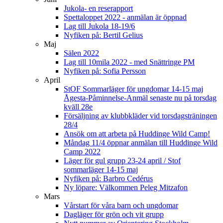
Jukola- en reserapport
Spettaloppet 2022 - anmälan är öppnad
Lag till Jukola 18-19/6
Nyfiken på: Bertil Gelius
Maj
Sälen 2022
Lag till 10mila 2022 - med Snättringe PM
Nyfiken på: Sofia Persson
April
StOF Sommarläger för ungdomar 14-15 maj
Ågesta-Påminnelse-Anmäl senaste nu på torsdag
kväll 28e
Försäljning av klubbkläder vid torsdagsträningen
28/4
Ansök om att arbeta på Huddinge Wild Camp!
Måndag 11/4 öppnar anmälan till Huddinge Wild
Camp 2022
Läger för gul grupp 23-24 april / Stof
sommarläger 14-15 maj
Nyfiken på: Barbro Cedérus
Ny löpare: Välkommen Peleg Mitzafon
Mars
Vårstart för våra barn och ungdomar
Dagläger för grön och vit grupp