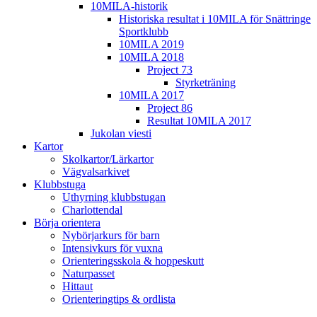
10MILA-historik
Historiska resultat i 10MILA för Snättringe
Sportklubb
10MILA 2019
10MILA 2018
Project 73
Styrketräning
10MILA 2017
Project 86
Resultat 10MILA 2017
Jukolan viesti
Kartor
Skolkartor/Lärkartor
Vägvalsarkivet
Klubbstuga
Uthyrning klubbstugan
Charlottendal
Börja orientera
Nybörjarkurs för barn
Intensivkurs för vuxna
Orienteringsskola & hoppeskutt
Naturpasset
Hittaut
Orienteringtips & ordlista