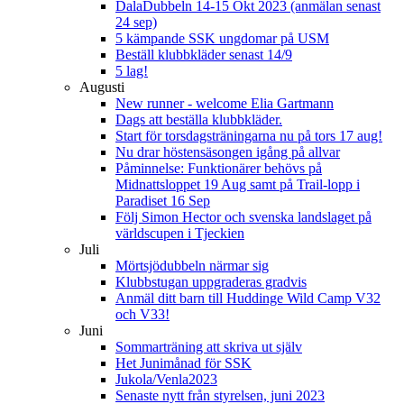
DalaDubbeln 14-15 Okt 2023 (anmälan senast
24 sep)
5 kämpande SSK ungdomar på USM
Beställ klubbkläder senast 14/9
5 lag!
Augusti
New runner - welcome Elia Gartmann
Dags att beställa klubbkläder.
Start för torsdagsträningarna nu på tors 17 aug!
Nu drar höstensäsongen igång på allvar
Påminnelse: Funktionärer behövs på
Midnattsloppet 19 Aug samt på Trail-lopp i
Paradiset 16 Sep
Följ Simon Hector och svenska landslaget på
världscupen i Tjeckien
Juli
Mörtsjödubbeln närmar sig
Klubbstugan uppgraderas gradvis
Anmäl ditt barn till Huddinge Wild Camp V32
och V33!
Juni
Sommarträning att skriva ut själv
Het Junimånad för SSK
Jukola/Venla2023
Senaste nytt från styrelsen, juni 2023