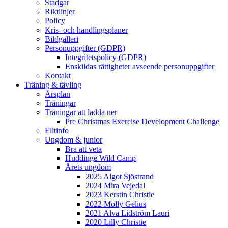
Stadgar
Riktlinjer
Policy
Kris- och handlingsplaner
Bildgalleri
Personuppgifter (GDPR)
Integritetspolicy (GDPR)
Enskildas rättigheter avseende personuppgifter
Kontakt
Träning & tävling
Årsplan
Träningar
Träningar att ladda ner
Pre Christmas Exercise Development Challenge
Elitinfo
Ungdom & junior
Bra att veta
Huddinge Wild Camp
Årets ungdom
2025 Algot Sjöstrand
2024 Mira Vejedal
2023 Kerstin Christie
2022 Molly Gelius
2021 Alva Lidström Lauri
2020 Lilly Christie