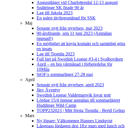
Augustiläger vid Charlottendal 12-13 augusti
Snättringe SK firade 90 år
Lag till Jukola 2023
En galen tävlingsmånad för SSK
Maj
Senaste nytt från styrelsen, maj 2023
90-årsfirande, sön 11 juni 2023 (Anmälan
öppnad!)
En möjlighet att knyta kontakt och samtidigt göra
en insats
Lag till Tiomila 2023
Full fart på Swedish League #3-4 i Svalboviken
April – en bra vårmånad i förberedelse för
10Mila
StOF:s sommarläger 27-28 maj
April
Senaste nytt från styrelsen, april 2023
Järv Äventyr
Swedish League Valdemarsvik lovar gott
Lördag 15/4 öppnar anmälan till sommarlägret
Huddinge Wild Camp
TOPP232023 | Mitt första Tiomila - Bertil Gelius
Mars
Ny löpare: Välkommen Hannes Lindqvist
Långpass lördagen den 18:e mars med lunch och