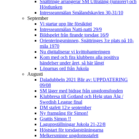
Snättringe arrangerar SM Ultralång (juniorer) och
Höstlunken
Intresseanmälan Smålandskavlen 30-31/10
September
Vi startar upp lite försiktigt
Intresseanmälan Natti-natti 29/9
Bildspelet från firande torsdag 16/9
Orienteringsminnen, Snättringes 3:e plats på 10-
mila 1970
Nu digitaliserar vi kvittohanteringen
Kom med och fira klubbens alla positiva
händelser under året, så här långt
Löparnas ord från Jukola
Augusti
Daladubbeln 2021 Blir av: UPPDATERING
09/08
SM läger med bidrag från ungdomsfonden
Klubbresa till Gotland och Helg utan Älg /
Swedish League final
DM stafett 12:e september
Ny framgång för Simon!
Grattis Simon !!
Laguppställningar Jukola 21-22/8
Höststart för torsdagsträningarna
Melkersminne ungdomsstafett