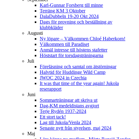
Karl-Gunnar Forsberg till minne
Terräng KM 3 Oktober
DalaDubbeln 19-20 Okt 2024
Dags för provning och beställning av
klubbkläder
Augusti
Ny löpare – Välkommen Chloé Haberkorn!
Välkommen till Paradiset
Anmäl intresse till höstens stafetter
Höststart för torsdagsträningarna
Juli
Föreläsning och samtal om ätstörningar
Halvtid för Huddinge Wild Camp
JWOC 2024 in Czechia
It was that time of the year again! Jukola
reserapport
Juni
Sommarträningar att skriva ut
Dag-KM medeldistans avgjort
Terje Rydén 1937-2024
Ett stort tack!
Lag till Jukola/Venla 2024
Senaste nytt från styrelsen, maj 2024
Maj