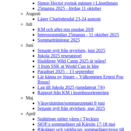
Simon Hector svensk mästare i Långdistans
25manna 2025 - lördag 11 oktober
Augusti
Läger Charlottendal 23-24 augusti
Juli
KM och after-run onsdag 20/8
Intresseanmälan 25manna - 11 oktober 2025
Sommarträningar 2025
Juni
Senaste nytt från styrelsen, juni 2025
Jukola 2025 reserapport
Huddinge Wild Camp 2025 är igång!
3 from SSK at World Cup in Idre
Paradiset 2025 – 13 september
Lär känna ny löpare – Välkommen Ernest Pou
Bruns!
Lag till Jukola 2025 (uppdaterat 7/6)
Rapport från KM i inomhusorientering
Maj
Våravslutning/sommarupptakt 8 juni
Senaste nytt från styrelsen, maj 2025
April
Snättringe möter våren i Tjeckien
StOF:s sommarläger på Kärsön 17-18 maj
Riksläger och världscup: sommarläger/resor till