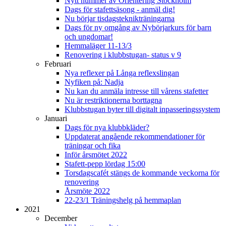
Nytt nummer av Orientering Stockholm
Dags för stafettsäsong - anmäl dig!
Nu börjar tisdagsteknikträningarna
Dags för ny omgång av Nybörjarkurs för barn
och ungdomar!
Hemmaläger 11-13/3
Renovering i klubbstugan- status v 9
Februari
Nya reflexer på Långa reflexslingan
Nyfiken på: Nadja
Nu kan du anmäla intresse till vårens stafetter
Nu är restriktionerna borttagna
Klubbstugan byter till digitalt inpasseringssystem
Januari
Dags för nya klubbkläder?
Uppdaterat angående rekommendationer för
träningar och fika
Inför årsmötet 2022
Stafett-pepp lördag 15:00
Torsdagscafét stängs de kommande veckorna för
renovering
Årsmöte 2022
22-23/1 Träningshelg på hemmaplan
2021
December