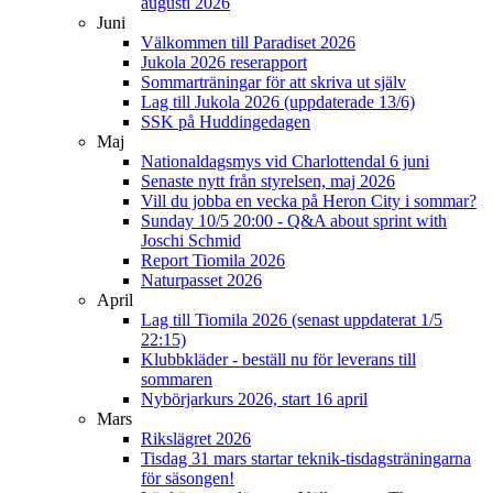
augusti 2026
Juni
Välkommen till Paradiset 2026
Jukola 2026 reserapport
Sommarträningar för att skriva ut själv
Lag till Jukola 2026 (uppdaterade 13/6)
SSK på Huddingedagen
Maj
Nationaldagsmys vid Charlottendal 6 juni
Senaste nytt från styrelsen, maj 2026
Vill du jobba en vecka på Heron City i sommar?
Sunday 10/5 20:00 - Q&A about sprint with
Joschi Schmid
Report Tiomila 2026
Naturpasset 2026
April
Lag till Tiomila 2026 (senast uppdaterat 1/5
22:15)
Klubbkläder - beställ nu för leverans till
sommaren
Nybörjarkurs 2026, start 16 april
Mars
Rikslägret 2026
Tisdag 31 mars startar teknik-tisdagsträningarna
för säsongen!