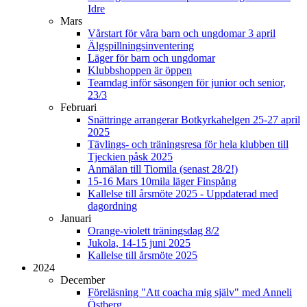
Idre
Mars
Vårstart för våra barn och ungdomar 3 april
Älgspillningsinventering
Läger för barn och ungdomar
Klubbshoppen är öppen
Teamdag inför säsongen för junior och senior,
23/3
Februari
Snättringe arrangerar Botkyrkahelgen 25-27 april
2025
Tävlings- och träningsresa för hela klubben till
Tjeckien påsk 2025
Anmälan till Tiomila (senast 28/2!)
15-16 Mars 10mila läger Finspång
Kallelse till årsmöte 2025 - Uppdaterad med
dagordning
Januari
Orange-violett träningsdag 8/2
Jukola, 14-15 juni 2025
Kallelse till årsmöte 2025
2024
December
Föreläsning "Att coacha mig själv" med Anneli
Östberg