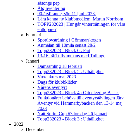
säsongs pep
Älginventering
90-årsfirande, sön 11 juni 2023.
Lära känna ny klubbmedlem: Martin Norrbom
TOPP232023 | Hur går vinterträningen för våra
elitlöpare?
Februari
Sportlovsträning i Gömmarskogen
Anmälan till 10mila senast 28/2
Topp232023 - Block 6 : Fart
13-16 träff tillsammans med Tullinge
Januari
Damsamling 18 februari
Topp232023 - Block 5 : Uthållighet
Vuxenkurs maj 2023
Dags för klubbkläder
Vårens äventyr!
Topp232023 - Block 4 : Orienteering Basics
Funktionärer behövs till äventyrstävlingen Järv
Äventyr vid Hammarbybacken den 13-14 maj
2023
Natt Sprint Cup #3 torsdag 26 januari
Topp232023 - Block 3 : Uthållighet
2022
December