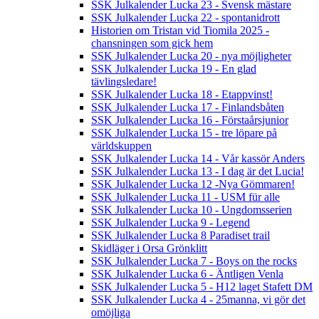
SSK Julkalender Lucka 23 - Svensk mästare
SSK Julkalender Lucka 22 - spontanidrott
Historien om Tristan vid Tiomila 2025 -
chansningen som gick hem
SSK Julkalender Lucka 20 - nya möjligheter
SSK Julkalender Lucka 19 - En glad
tävlingsledare!
SSK Julkalender Lucka 18 - Etappvinst!
SSK Julkalender Lucka 17 - Finlandsbåten
SSK Julkalender Lucka 16 - Förstaårsjunior
SSK Julkalender Lucka 15 - tre löpare på
världskuppen
SSK Julkalender Lucka 14 - Vår kassör Anders
SSK Julkalender Lucka 13 - I dag är det Lucia!
SSK Julkalender Lucka 12 -Nya Gömmaren!
SSK Julkalender Lucka 11 - USM für alle
SSK Julkalender Lucka 10 - Ungdomsserien
SSK Julkalender Lucka 9 - Legend
SSK Julkalender Lucka 8 Paradiset trail
Skidläger i Orsa Grönklitt
SSK Julkalender Lucka 7 - Boys on the rocks
SSK Julkalender Lucka 6 - Äntligen Venla
SSK Julkalender Lucka 5 - H12 laget Stafett DM
SSK Julkalender Lucka 4 - 25manna, vi gör det
omöjliga