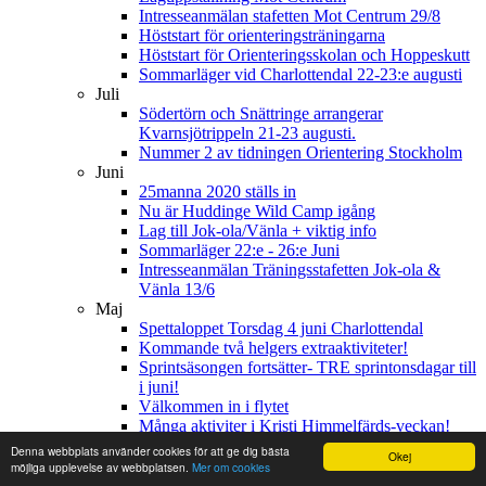
Intresseanmälan stafetten Mot Centrum 29/8
Höststart för orienteringsträningarna
Höststart för Orienteringsskolan och Hoppeskutt
Sommarläger vid Charlottendal 22-23:e augusti
Juli
Södertörn och Snättringe arrangerar
Kvarnsjötrippeln 21-23 augusti.
Nummer 2 av tidningen Orientering Stockholm
Juni
25manna 2020 ställs in
Nu är Huddinge Wild Camp igång
Lag till Jok-ola/Vänla + viktig info
Sommarläger 22:e - 26:e Juni
Intresseanmälan Träningsstafetten Jok-ola &
Vänla 13/6
Maj
Spettaloppet Torsdag 4 juni Charlottendal
Kommande två helgers extraaktiviteter!
Sprintsäsongen fortsätter- TRE sprintonsdagar till
i juni!
Välkommen in i flytet
Många aktiviter i Kristi Himmelfärds-veckan!
Hur blir det med 25manna i höst?
Denna webbplats använder cookies för att ge dig bästa
Okej
Träning med SI även på söndag (+ lite mer
möjliga upplevelse av webbplatsen.
Mer om cookies
träningsinfo)