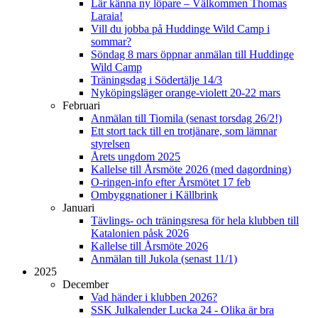
Lär känna ny löpare – Välkommen Thomas
Laraia!
Vill du jobba på Huddinge Wild Camp i
sommar?
Söndag 8 mars öppnar anmälan till Huddinge
Wild Camp
Träningsdag i Södertälje 14/3
Nyköpingsläger orange-violett 20-22 mars
Februari
Anmälan till Tiomila (senast torsdag 26/2!)
Ett stort tack till en trotjänare, som lämnar
styrelsen
Årets ungdom 2025
Kallelse till Årsmöte 2026 (med dagordning)
O-ringen-info efter Årsmötet 17 feb
Ombyggnationer i Källbrink
Januari
Tävlings- och träningsresa för hela klubben till
Katalonien påsk 2026
Kallelse till Årsmöte 2026
Anmälan till Jukola (senast 11/1)
2025
December
Vad händer i klubben 2026?
SSK Julkalender Lucka 24 - Olika är bra