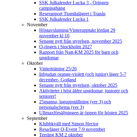
SSK Julkalender Lucka 3 - Oringen
campinghäng
Reserapport Tiomilalägret i Tranås
SSK Julkalender Lucka 1
November
Höstavslutning/Vinterupptakt lördag 29
november kl 10
Senaste nytt från styrelsen, november 2025
O-ringen i Stockholm 2027
Rapport från Natt-KM 2025 för barn och
ungdomar
Oktober
Vinterträning 25/26
Inbjudan orange-violett (och junior) läger 5-7
december- Gotland
Senaste nytt från styrelsen, oktober 2025
Aktiviteter i höst äldre ungdomar, juniorer och
seniorer!
25manna, laguppställning (ver 3) och
personalschema (ver 3)
Ullmaxförsäljningen är öppen för hösten 2025
September
Klubbkväll med Simon Hector
Resa/läger O-Event 7-9 november
Terräng KM 2 oktober