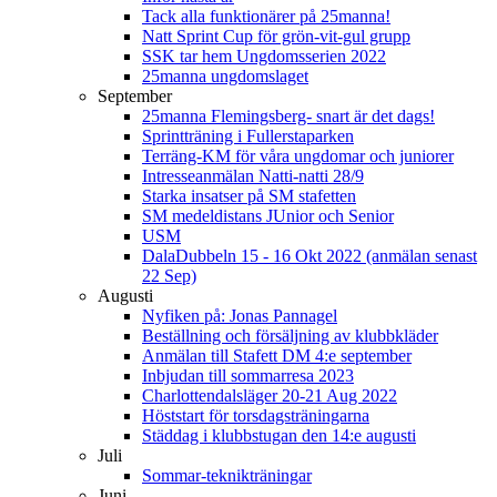
Tack alla funktionärer på 25manna!
Natt Sprint Cup för grön-vit-gul grupp
SSK tar hem Ungdomsserien 2022
25manna ungdomslaget
September
25manna Flemingsberg- snart är det dags!
Sprintträning i Fullerstaparken
Terräng-KM för våra ungdomar och juniorer
Intresseanmälan Natti-natti 28/9
Starka insatser på SM stafetten
SM medeldistans JUnior och Senior
USM
DalaDubbeln 15 - 16 Okt 2022 (anmälan senast
22 Sep)
Augusti
Nyfiken på: Jonas Pannagel
Beställning och försäljning av klubbkläder
Anmälan till Stafett DM 4:e september
Inbjudan till sommarresa 2023
Charlottendalsläger 20-21 Aug 2022
Höststart för torsdagsträningarna
Städdag i klubbstugan den 14:e augusti
Juli
Sommar-teknikträningar
Juni