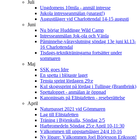
Juli
Ungdomens 10mila - anmäl intresse
Jukola intresseanmälan (snarast!)
Augustiläger vid Charlottendal 14-15 augusti
Juni
Nu börjar Huddinge Wild Camp
Intresseanmälan Jok-ola och Vänla
Påminnelse-våravslutning söndag 13e juni kl.13-
16 Charlottendal
Tisdags-teknikträningarna fortsätter under
sommaren
Maj
SSK goes Idre
En spetta i blötaste laget
Tensta sprint lördagen 29:e
Kul skogssprint på lördag i Tullinge (Brantbrink)
Spettaloppet - anmälan är öppnad
Kanoninsats på Elitstafetten - reseberättelse
April
Naturpasset 2021 vid Gömmaren
Lag till Elitstafetten
Träning i Björnkulla, Söndag 2/5
Harbromedeln Söndag 25:e April 10-11:30
Välkommen till uppstartsläger 24/4 10-16
Ny löpare: Välkommen Joel Börjesson Eriksson!