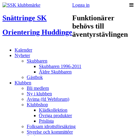
Logga in
Snättringe SK
Funktionärer
behövs till
Orientering Huddinge
äventyrstävlingen
Kalender
Nyheter
Skubbaren
Skubbaren 1996-2011
Äldre Skubbaren
Gästbok
Klubben
Bli medlem
Ny i klubben
Avima (fd Webforum)
Klubbshop
Klädkollektion
Övriga produkter
Prislista
Folksam idrottsförsäkring
Styrelse och kommittéer