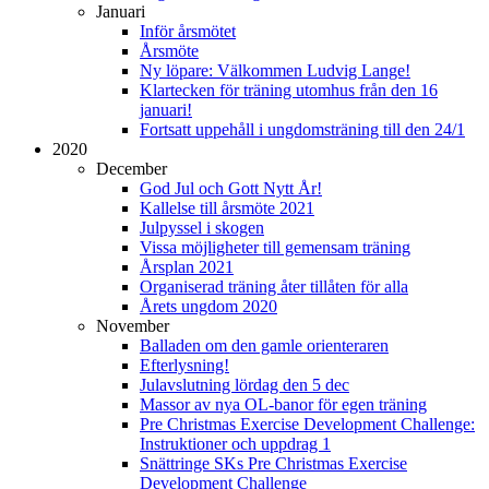
Januari
Inför årsmötet
Årsmöte
Ny löpare: Välkommen Ludvig Lange!
Klartecken för träning utomhus från den 16
januari!
Fortsatt uppehåll i ungdomsträning till den 24/1
2020
December
God Jul och Gott Nytt År!
Kallelse till årsmöte 2021
Julpyssel i skogen
Vissa möjligheter till gemensam träning
Årsplan 2021
Organiserad träning åter tillåten för alla
Årets ungdom 2020
November
Balladen om den gamle orienteraren
Efterlysning!
Julavslutning lördag den 5 dec
Massor av nya OL-banor för egen träning
Pre Christmas Exercise Development Challenge:
Instruktioner och uppdrag 1
Snättringe SKs Pre Christmas Exercise
Development Challenge