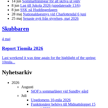
14 jun
Sommarträningar för att skriva ut själv
8 jun
Lag till Jukola 2026 (uppdaterade 13/6)
8 jun
SSK på Huddingedagen
28 maj
Nationaldagsmys vid Charlottendal 6 juni
25 maj
Senaste nytt från styrelsen, maj 2026
Skubbaren
4 maj
Report Tiomila 2026
Last weekend it was time again for the highlight of the spring:
10mila...
Nyhetsarkiv
2026
Augusti
StOF:s sommarläger vid Sundby gård
Juli
Ungdomens 10-mila 2026
Funktionärer behövs till Midnattsloppet 15