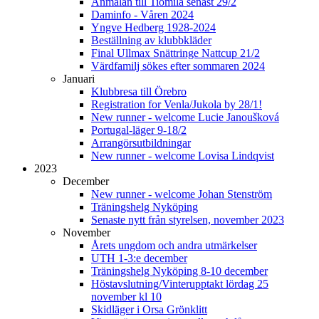
Anmälan till Tiomila senast 29/2
Daminfo - Våren 2024
Yngve Hedberg 1928-2024
Beställning av klubbkläder
Final Ullmax Snättringe Nattcup 21/2
Värdfamilj sökes efter sommaren 2024
Januari
Klubbresa till Örebro
Registration for Venla/Jukola by 28/1!
New runner - welcome Lucie Janoušková
Portugal-läger 9-18/2
Arrangörsutbildningar
New runner - welcome Lovisa Lindqvist
2023
December
New runner - welcome Johan Stenström
Träningshelg Nyköping
Senaste nytt från styrelsen, november 2023
November
Årets ungdom och andra utmärkelser
UTH 1-3:e december
Träningshelg Nyköping 8-10 december
Höstavslutning/Vinterupptakt lördag 25
november kl 10
Skidläger i Orsa Grönklitt