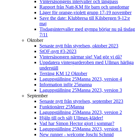
Vintersäsongens intervaller och långpass
Rapport från Natt-KM för barn och ungdomar
Läger för orange-violett grupp 17-19 november
Save the date: Klubbresa till Kilsbergen 9-12:e
maj
Tisdagsintervaller med gympa börjar nu på tisdag
7/11
Oktober
Senaste nytt från styrelsen, oktober 2023
StOF-nytt #3-2023
Vintersäsongen närmar sig! Vad gör vi då?
Uppdatera vintergarderoben med Ullmax härliga
underställ
Terräng KM 12 Oktober
Laguppställning 25Manna 2023, version 4
Information inför 25manna
Laguppställning 25Manna 2023, version 3
September
Senaste nytt från styrelsen, september 2023
Funktionärer 25Manna
Laguppställning 25Manna 2023, version 2
Hjälp till och sälj Ullmax-kläder!
Vad har Simon Hector gjort i sommar?
Laguppställning 25Manna 2023, version 1
New runner - welcome Joschi Schmid