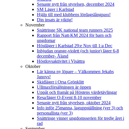
Senaste nytt från styrelsen, december 2024
SM Läger i Karlstad
Hjälp till med klubbens lördagslångpass!
Din insats är viktig!
November
Snättringe SK national team runners 2025
Rapport från Natt-KM 2024 för barn och
ungdomar
Höstläger i Karlstad 29:e Nov till 1:a Dec
Inbjudan orange-violett (och junior) läger 6-8
december- Åland
Höstlovsaktivitet i Visättra
Oktober
Lär känna ny löpare – Välkommen Jekabs
Janovs!
Skidläger i Orsa Grönklitt
Ullmaxförsäljningen är öppen
Uppåt och framåt på Höstens värdetävlingar
Resa/läger O-Event 8-10 november
Senaste nytt från styrelsen, oktober 2024
Info inför 25manna, laguppställning (ver 3) och
personallista (ver 3)
Snättringe vinner ungdomsserien för tredje året i
rad
September