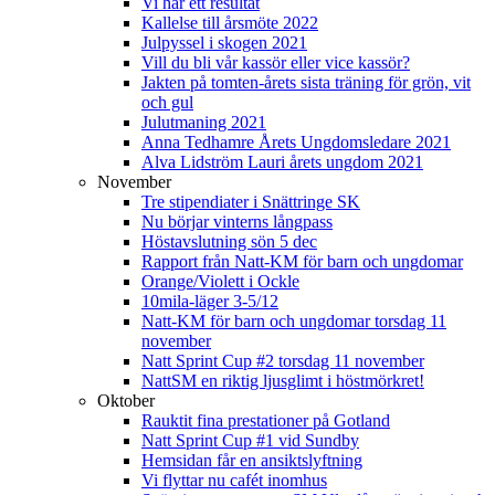
Vi har ett resultat
Kallelse till årsmöte 2022
Julpyssel i skogen 2021
Vill du bli vår kassör eller vice kassör?
Jakten på tomten-årets sista träning för grön, vit
och gul
Julutmaning 2021
Anna Tedhamre Årets Ungdomsledare 2021
Alva Lidström Lauri årets ungdom 2021
November
Tre stipendiater i Snättringe SK
Nu börjar vinterns långpass
Höstavslutning sön 5 dec
Rapport från Natt-KM för barn och ungdomar
Orange/Violett i Ockle
10mila-läger 3-5/12
Natt-KM för barn och ungdomar torsdag 11
november
Natt Sprint Cup #2 torsdag 11 november
NattSM en riktig ljusglimt i höstmörkret!
Oktober
Rauktit fina prestationer på Gotland
Natt Sprint Cup #1 vid Sundby
Hemsidan får en ansiktslyftning
Vi flyttar nu cafét inomhus