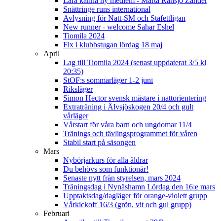
Lära känna ny medlem - Märta Ransjö Zander
Snättringe runs international
Avlysning för Natt-SM och Stafettligan
New runner - welcome Sahar Eshel
Tiomila 2024
Fix i klubbstugan lördag 18 maj
April
Lag till Tiomila 2024 (senast uppdaterat 3/5 kl
20:35)
StOF:s sommarläger 1-2 juni
Riksläger
Simon Hector svensk mästare i nattorientering
Extraträning i Älvsjöskogen 20/4 och gult
vårläger
Vårstart för våra barn och ungdomar 11/4
Tränings och tävlingsprogrammet för våren
Stabil start på säsongen
Mars
Nybörjarkurs för alla åldrar
Du behövs som funktionär!
Senaste nytt från styrelsen, mars 2024
Träningsdag i Nynäshamn Lördag den 16:e mars
Upptaktsdag/dagläger för orange-violett grupp
Vårkickoff 16/3 (grön, vit och gul grupp)
Februari