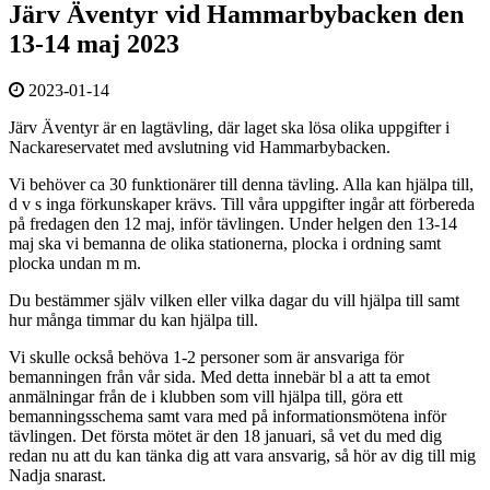
Järv Äventyr vid Hammarbybacken den
13-14 maj 2023
2023-01-14
Järv Äventyr är en lagtävling, där laget ska lösa olika uppgifter i
Nackareservatet med avslutning vid Hammarbybacken.
Vi behöver ca 30 funktionärer till denna tävling. Alla kan hjälpa till,
d v s inga förkunskaper krävs. Till våra uppgifter ingår att förbereda
på fredagen den 12 maj, inför tävlingen. Under helgen den 13-14
maj ska vi bemanna de olika stationerna, plocka i ordning samt
plocka undan m m.
Du bestämmer själv vilken eller vilka dagar du vill hjälpa till samt
hur många timmar du kan hjälpa till.
Vi skulle också behöva 1-2 personer som är ansvariga för
bemanningen från vår sida. Med detta innebär bl a att ta emot
anmälningar från de i klubben som vill hjälpa till, göra ett
bemanningsschema samt vara med på informationsmötena inför
tävlingen. Det första mötet är den 18 januari, så vet du med dig
redan nu att du kan tänka dig att vara ansvarig, så hör av dig till mig
Nadja snarast.