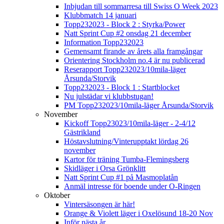
Inbjudan till sommarresa till Swiss O Week 2023
Klubbmatch 14 januari
Topp232023 - Block 2 : Styrka/Power
Natt Sprint Cup #2 onsdag 21 december
Information Topp232023
Gemensamt firande av årets alla framgångar
Orientering Stockholm no.4 är nu publicerad
Reserapport Topp232023/10mila-läger
Årsunda/Storvik
Topp232023 - Block 1 : Startblocket
Nu julstädar vi klubbstugan!
PM Topp232023/10mila-läger Årsunda/Storvik
November
Kickoff Topp23023/10mila-läger - 2-4/12
Gästrikland
Höstavslutning/Vinterupptakt lördag 26
november
Kartor för träning Tumba-Flemingsberg
Skidläger i Orsa Grönklitt
Natt Sprint Cup #1 på Masmoplatån
Anmäl intresse för boende under O-Ringen
Oktober
Vintersäsongen är här!
Orange & Violett läger i Oxelösund 18-20 Nov
Inför nästa år