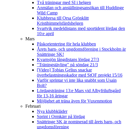
Två träningar med SI i helgen
Anmälan och anställningsansökan till Huddinge
Wild Camp
Klubbresa till Orsa Grönklitt
Kristihimmelsfärdshelgen
Svartvik medeldistans med sportident lördag den
10:e april
Mars
Påskorientering för hela klubben
Årets barn- och ungdomsförening i Stockholm är
Snättringe SK!
Kvarnsjön långdistans lördag 27/3
"Träningstävling" på söndag 21/3
[Video] Tobias Gelius snackar
överbelastningsskador med StOF projekt 15/16
Varför sprintar vi inte lika snabbt som Usain
Bolt?
Lördagsträning 13:e Mars vid Albyfriluftsgård
för 13-16 åringar
Möjlighet att träna även för Vuxenmotion
Februari
Nya klubbkläder
Sprint i Ormkärr på lördag
Snättringe SK är nominerad till årets barn- och
ungdomsförening