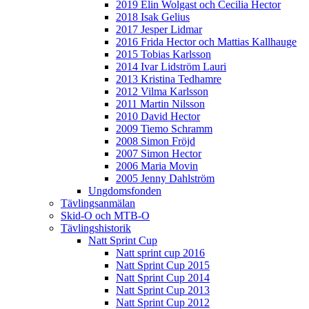
2019 Elin Wolgast och Cecilia Hector
2018 Isak Gelius
2017 Jesper Lidmar
2016 Frida Hector och Mattias Kallhauge
2015 Tobias Karlsson
2014 Ivar Lidström Lauri
2013 Kristina Tedhamre
2012 Vilma Karlsson
2011 Martin Nilsson
2010 David Hector
2009 Tiemo Schramm
2008 Simon Fröjd
2007 Simon Hector
2006 Maria Movin
2005 Jenny Dahlström
Ungdomsfonden
Tävlingsanmälan
Skid-O och MTB-O
Tävlingshistorik
Natt Sprint Cup
Natt sprint cup 2016
Natt Sprint Cup 2015
Natt Sprint Cup 2014
Natt Sprint Cup 2013
Natt Sprint Cup 2012