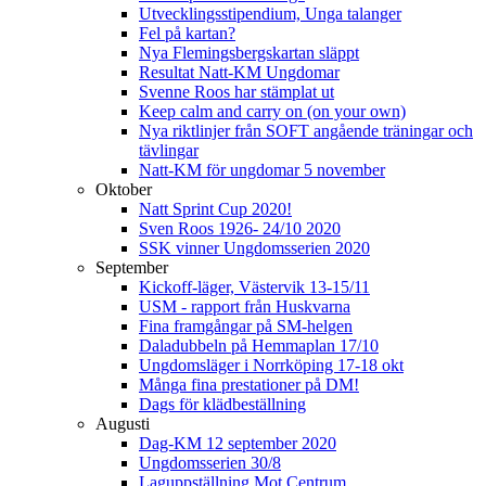
Utvecklingsstipendium, Unga talanger
Fel på kartan?
Nya Flemingsbergskartan släppt
Resultat Natt-KM Ungdomar
Svenne Roos har stämplat ut
Keep calm and carry on (on your own)
Nya riktlinjer från SOFT angående träningar och
tävlingar
Natt-KM för ungdomar 5 november
Oktober
Natt Sprint Cup 2020!
Sven Roos 1926- 24/10 2020
SSK vinner Ungdomsserien 2020
September
Kickoff-läger, Västervik 13-15/11
USM - rapport från Huskvarna
Fina framgångar på SM-helgen
Daladubbeln på Hemmaplan 17/10
Ungdomsläger i Norrköping 17-18 okt
Många fina prestationer på DM!
Dags för klädbeställning
Augusti
Dag-KM 12 september 2020
Ungdomsserien 30/8
Laguppställning Mot Centrum