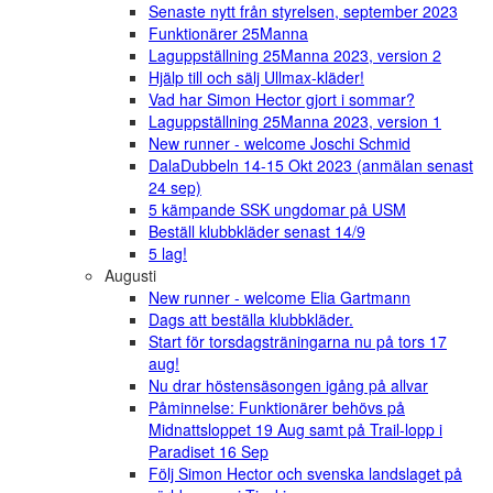
Senaste nytt från styrelsen, september 2023
Funktionärer 25Manna
Laguppställning 25Manna 2023, version 2
Hjälp till och sälj Ullmax-kläder!
Vad har Simon Hector gjort i sommar?
Laguppställning 25Manna 2023, version 1
New runner - welcome Joschi Schmid
DalaDubbeln 14-15 Okt 2023 (anmälan senast
24 sep)
5 kämpande SSK ungdomar på USM
Beställ klubbkläder senast 14/9
5 lag!
Augusti
New runner - welcome Elia Gartmann
Dags att beställa klubbkläder.
Start för torsdagsträningarna nu på tors 17
aug!
Nu drar höstensäsongen igång på allvar
Påminnelse: Funktionärer behövs på
Midnattsloppet 19 Aug samt på Trail-lopp i
Paradiset 16 Sep
Följ Simon Hector och svenska landslaget på