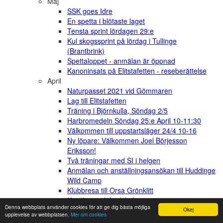
Maj
SSK goes Idre
En spetta i blötaste laget
Tensta sprint lördagen 29:e
Kul skogssprint på lördag i Tullinge
(Brantbrink)
Spettaloppet - anmälan är öppnad
Kanoninsats på Elitstafetten - reseberättelse
April
Naturpasset 2021 vid Gömmaren
Lag till Elitstafetten
Träning i Björnkulla, Söndag 2/5
Harbromedeln Söndag 25:e April 10-11:30
Välkommen till uppstartsläger 24/4 10-16
Ny löpare: Välkommen Joel Börjesson
Eriksson!
Två träningar med SI i helgen
Anmälan och anställningsansökan till Huddinge
Wild Camp
Klubbresa till Orsa Grönklitt
Kristihimmelsfärdshelgen
Denna webbplats använder cookies för att ge dig bästa möjliga
Svartvik medeldistans med sportident lördag
Okej
upplevelse av webbplatsen.
Mer om cookies
den 10:e april