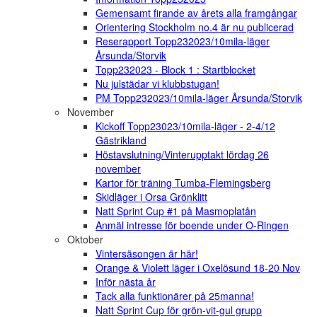
Gemensamt firande av årets alla framgångar
Orientering Stockholm no.4 är nu publicerad
Reserapport Topp232023/10mila-läger
Årsunda/Storvik
Topp232023 - Block 1 : Startblocket
Nu julstädar vi klubbstugan!
PM Topp232023/10mila-läger Årsunda/Storvik
November
Kickoff Topp23023/10mila-läger - 2-4/12
Gästrikland
Höstavslutning/Vinterupptakt lördag 26
november
Kartor för träning Tumba-Flemingsberg
Skidläger i Orsa Grönklitt
Natt Sprint Cup #1 på Masmoplatån
Anmäl intresse för boende under O-Ringen
Oktober
Vintersäsongen är här!
Orange & Violett läger i Oxelösund 18-20 Nov
Inför nästa år
Tack alla funktionärer på 25manna!
Natt Sprint Cup för grön-vit-gul grupp