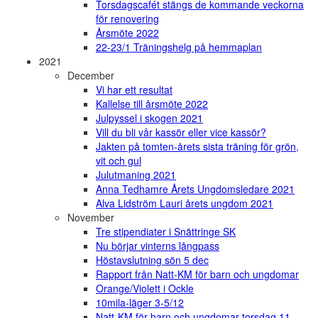
Torsdagscafét stängs de kommande veckorna
för renovering
Årsmöte 2022
22-23/1 Träningshelg på hemmaplan
2021
December
Vi har ett resultat
Kallelse till årsmöte 2022
Julpyssel i skogen 2021
Vill du bli vår kassör eller vice kassör?
Jakten på tomten-årets sista träning för grön,
vit och gul
Julutmaning 2021
Anna Tedhamre Årets Ungdomsledare 2021
Alva Lidström Lauri årets ungdom 2021
November
Tre stipendiater i Snättringe SK
Nu börjar vinterns långpass
Höstavslutning sön 5 dec
Rapport från Natt-KM för barn och ungdomar
Orange/Violett i Ockle
10mila-läger 3-5/12
Natt-KM för barn och ungdomar torsdag 11