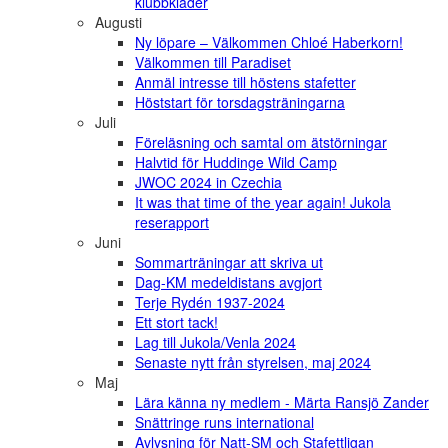
klubbkläder
Augusti
Ny löpare – Välkommen Chloé Haberkorn!
Välkommen till Paradiset
Anmäl intresse till höstens stafetter
Höststart för torsdagsträningarna
Juli
Föreläsning och samtal om ätstörningar
Halvtid för Huddinge Wild Camp
JWOC 2024 in Czechia
It was that time of the year again! Jukola
reserapport
Juni
Sommarträningar att skriva ut
Dag-KM medeldistans avgjort
Terje Rydén 1937-2024
Ett stort tack!
Lag till Jukola/Venla 2024
Senaste nytt från styrelsen, maj 2024
Maj
Lära känna ny medlem - Märta Ransjö Zander
Snättringe runs international
Avlysning för Natt-SM och Stafettligan