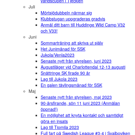
världscupen i Tjeckien
Juli
Mörtsjödubbeln närmar sig
Klubbstugan uppgraderas gradvis
Anmäl ditt barn till Huddinge Wild Camp V32
och V33!
Juni
Sommarträning att skriva ut själv
Het Junimånad för SSK
Jukola/Venla2023
Senaste nytt från styrelsen, juni 2023
Augustiläger vid Charlottendal 12-13 augusti
Snättringe SK firade 90 år
Lag till Jukola 2023
En galen tävlingsmånad för SSK
Maj
Senaste nytt från styrelsen, maj 2023
90-årsfirande, sön 11 juni 2023 (Anmälan
öppnad!)
En möjlighet att knyta kontakt och samtidigt
göra en insats
Lag till Tiomila 2023
Full fart på Swedish League #3-4 i Svalboviken