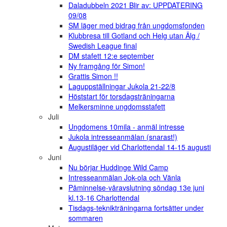
Daladubbeln 2021 Blir av: UPPDATERING
09/08
SM läger med bidrag från ungdomsfonden
Klubbresa till Gotland och Helg utan Älg /
Swedish League final
DM stafett 12:e september
Ny framgång för Simon!
Grattis Simon !!
Laguppställningar Jukola 21-22/8
Höststart för torsdagsträningarna
Melkersminne ungdomsstafett
Juli
Ungdomens 10mila - anmäl intresse
Jukola intresseanmälan (snarast!)
Augustiläger vid Charlottendal 14-15 augusti
Juni
Nu börjar Huddinge Wild Camp
Intresseanmälan Jok-ola och Vänla
Påminnelse-våravslutning söndag 13e juni
kl.13-16 Charlottendal
Tisdags-teknikträningarna fortsätter under
sommaren