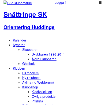
Logga in
Snättringe SK
Orientering Huddinge
Kalender
Nyheter
Skubbaren
Skubbaren 1996-2011
Äldre Skubbaren
Gästbok
Klubben
Bli medlem
Ny i klubben
Avima (fd Webforum)
Klubbshop
Klädkollektion
Övriga produkter
Prislista