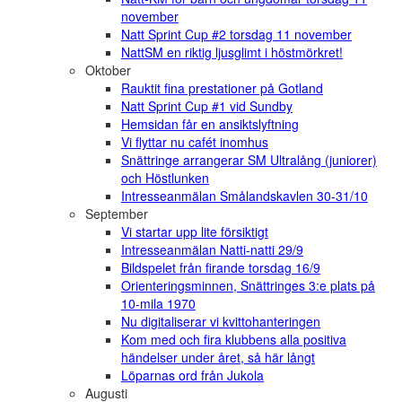
november
Natt Sprint Cup #2 torsdag 11 november
NattSM en riktig ljusglimt i höstmörkret!
Oktober
Rauktit fina prestationer på Gotland
Natt Sprint Cup #1 vid Sundby
Hemsidan får en ansiktslyftning
Vi flyttar nu cafét inomhus
Snättringe arrangerar SM Ultralång (juniorer)
och Höstlunken
Intresseanmälan Smålandskavlen 30-31/10
September
Vi startar upp lite försiktigt
Intresseanmälan Natti-natti 29/9
Bildspelet från firande torsdag 16/9
Orienteringsminnen, Snättringes 3:e plats på
10-mila 1970
Nu digitaliserar vi kvittohanteringen
Kom med och fira klubbens alla positiva
händelser under året, så här långt
Löparnas ord från Jukola
Augusti