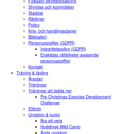
Folksam idrottsförsäkring
Styrelse och kommittéer
Stadgar
Riktlinjer
Policy
Kris- och handlingsplaner
Bildgalleri
Personuppgifter (GDPR)
Integritetspolicy (GDPR)
Enskildas rättigheter avseende
personuppgifter
Kontakt
Träning & tävling
Årsplan
Träningar
Träningar att ladda ner
Pre Christmas Exercise Development
Challenge
Elitinfo
Ungdom & junior
Bra att veta
Huddinge Wild Camp
Årets ungdom