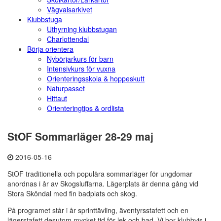
Vägvalsarkivet
Klubbstuga
Uthyrning klubbstugan
Charlottendal
Börja orientera
Nybörjarkurs för barn
Intensivkurs för vuxna
Orienteringsskola & hoppeskutt
Naturpasset
Hittaut
Orienteringtips & ordlista
StOF Sommarläger 28-29 maj
2016-05-16
StOF traditionella och populära sommarläger för ungdomar
anordnas i år av Skogsluffarna. Lägerplats är denna gång vid
Stora Sköndal med fin badplats och skog.
På programet står i år sprinttävling, äventyrsstafett och en
lägerstafett desutom mycket tid för lek och bad. Vi bor klubbvis i