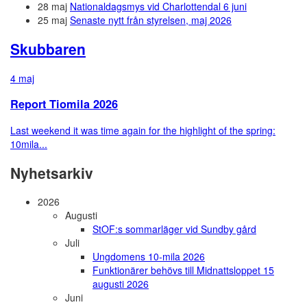
28 maj
Nationaldagsmys vid Charlottendal 6 juni
25 maj
Senaste nytt från styrelsen, maj 2026
Skubbaren
4 maj
Report Tiomila 2026
Last weekend it was time again for the highlight of the spring:
10mila...
Nyhetsarkiv
2026
Augusti
StOF:s sommarläger vid Sundby gård
Juli
Ungdomens 10-mila 2026
Funktionärer behövs till Midnattsloppet 15
augusti 2026
Juni