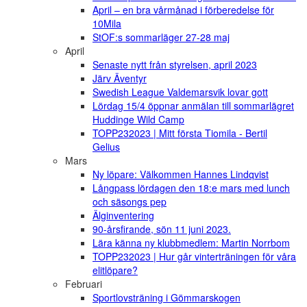
April – en bra vårmånad i förberedelse för
10Mila
StOF:s sommarläger 27-28 maj
April
Senaste nytt från styrelsen, april 2023
Järv Äventyr
Swedish League Valdemarsvik lovar gott
Lördag 15/4 öppnar anmälan till sommarlägret
Huddinge Wild Camp
TOPP232023 | Mitt första Tiomila - Bertil
Gelius
Mars
Ny löpare: Välkommen Hannes Lindqvist
Långpass lördagen den 18:e mars med lunch
och säsongs pep
Älginventering
90-årsfirande, sön 11 juni 2023.
Lära känna ny klubbmedlem: Martin Norrbom
TOPP232023 | Hur går vinterträningen för våra
elitlöpare?
Februari
Sportlovsträning i Gömmarskogen