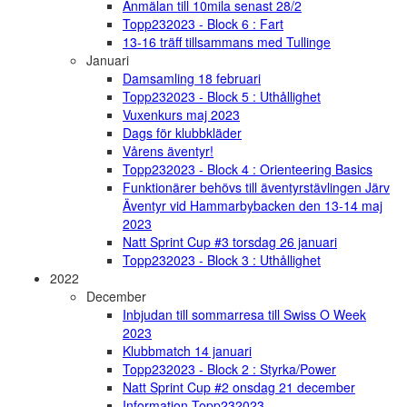
Anmälan till 10mila senast 28/2
Topp232023 - Block 6 : Fart
13-16 träff tillsammans med Tullinge
Januari
Damsamling 18 februari
Topp232023 - Block 5 : Uthållighet
Vuxenkurs maj 2023
Dags för klubbkläder
Vårens äventyr!
Topp232023 - Block 4 : Orienteering Basics
Funktionärer behövs till äventyrstävlingen Järv
Äventyr vid Hammarbybacken den 13-14 maj
2023
Natt Sprint Cup #3 torsdag 26 januari
Topp232023 - Block 3 : Uthållighet
2022
December
Inbjudan till sommarresa till Swiss O Week
2023
Klubbmatch 14 januari
Topp232023 - Block 2 : Styrka/Power
Natt Sprint Cup #2 onsdag 21 december
Information Topp232023