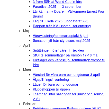
3 from SSK at World Cup in Idre
Paradiset 2025 – 13 september
Lär känna ny löpare – Välkommen Ernest Pou
Bruns!
Lag till Jukola 2025 (uppdaterat 7/6)
Rapport från KM i inomhusorientering
Maj
Våravslutning/sommarupptakt 8 juni
Senaste nytt från styrelsen, maj 2025
April
Snättringe möter våren i Tjeckien
StOF:s sommarläger på Kärsön 17-18 maj
Riksläger och världscup: sommarläger/resor till
Idre
Mars
Vårstart för våra barn och ungdomar 3 april
Älgspillningsinventering
Läger för barn och ungdomar
Klubbshoppen är öppen
Teamdag inför säsongen för junior och senior,
23/3
Februari
Snättringe arrangerar Botkyrkahelgen 25-27