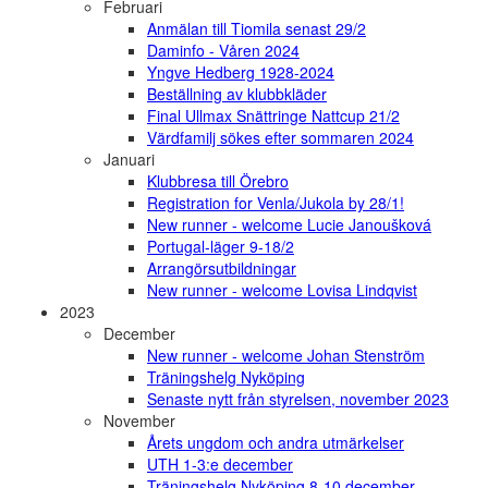
Februari
Anmälan till Tiomila senast 29/2
Daminfo - Våren 2024
Yngve Hedberg 1928-2024
Beställning av klubbkläder
Final Ullmax Snättringe Nattcup 21/2
Värdfamilj sökes efter sommaren 2024
Januari
Klubbresa till Örebro
Registration for Venla/Jukola by 28/1!
New runner - welcome Lucie Janoušková
Portugal-läger 9-18/2
Arrangörsutbildningar
New runner - welcome Lovisa Lindqvist
2023
December
New runner - welcome Johan Stenström
Träningshelg Nyköping
Senaste nytt från styrelsen, november 2023
November
Årets ungdom och andra utmärkelser
UTH 1-3:e december
Träningshelg Nyköping 8-10 december