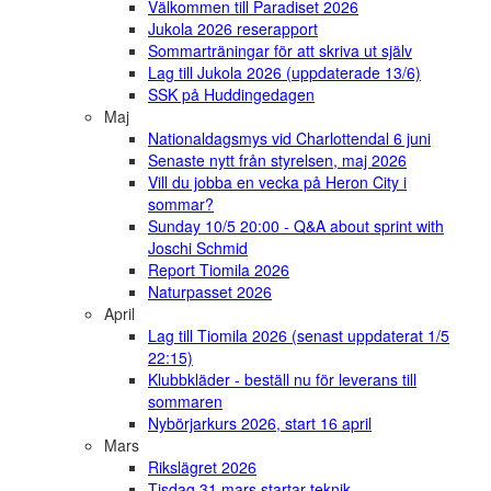
Välkommen till Paradiset 2026
Jukola 2026 reserapport
Sommarträningar för att skriva ut själv
Lag till Jukola 2026 (uppdaterade 13/6)
SSK på Huddingedagen
Maj
Nationaldagsmys vid Charlottendal 6 juni
Senaste nytt från styrelsen, maj 2026
Vill du jobba en vecka på Heron City i
sommar?
Sunday 10/5 20:00 - Q&A about sprint with
Joschi Schmid
Report Tiomila 2026
Naturpasset 2026
April
Lag till Tiomila 2026 (senast uppdaterat 1/5
22:15)
Klubbkläder - beställ nu för leverans till
sommaren
Nybörjarkurs 2026, start 16 april
Mars
Rikslägret 2026
Tisdag 31 mars startar teknik-