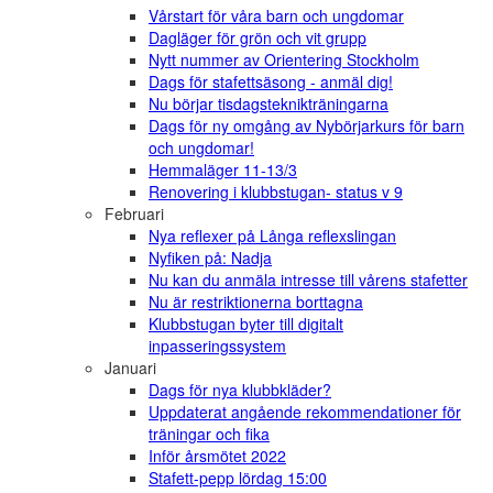
Vårstart för våra barn och ungdomar
Dagläger för grön och vit grupp
Nytt nummer av Orientering Stockholm
Dags för stafettsäsong - anmäl dig!
Nu börjar tisdagsteknikträningarna
Dags för ny omgång av Nybörjarkurs för barn
och ungdomar!
Hemmaläger 11-13/3
Renovering i klubbstugan- status v 9
Februari
Nya reflexer på Långa reflexslingan
Nyfiken på: Nadja
Nu kan du anmäla intresse till vårens stafetter
Nu är restriktionerna borttagna
Klubbstugan byter till digitalt
inpasseringssystem
Januari
Dags för nya klubbkläder?
Uppdaterat angående rekommendationer för
träningar och fika
Inför årsmötet 2022
Stafett-pepp lördag 15:00