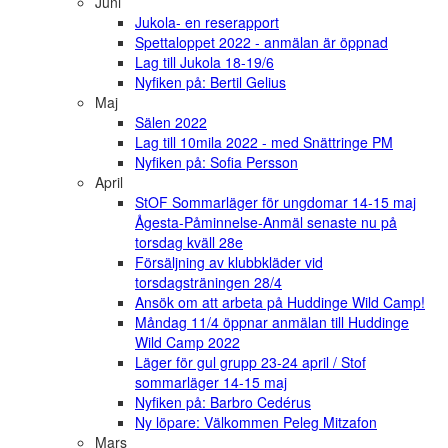
Juni
Jukola- en reserapport
Spettaloppet 2022 - anmälan är öppnad
Lag till Jukola 18-19/6
Nyfiken på: Bertil Gelius
Maj
Sälen 2022
Lag till 10mila 2022 - med Snättringe PM
Nyfiken på: Sofia Persson
April
StOF Sommarläger för ungdomar 14-15 maj
Ågesta-Påminnelse-Anmäl senaste nu på
torsdag kväll 28e
Försäljning av klubbkläder vid
torsdagsträningen 28/4
Ansök om att arbeta på Huddinge Wild Camp!
Måndag 11/4 öppnar anmälan till Huddinge
Wild Camp 2022
Läger för gul grupp 23-24 april / Stof
sommarläger 14-15 maj
Nyfiken på: Barbro Cedérus
Ny löpare: Välkommen Peleg Mitzafon
Mars