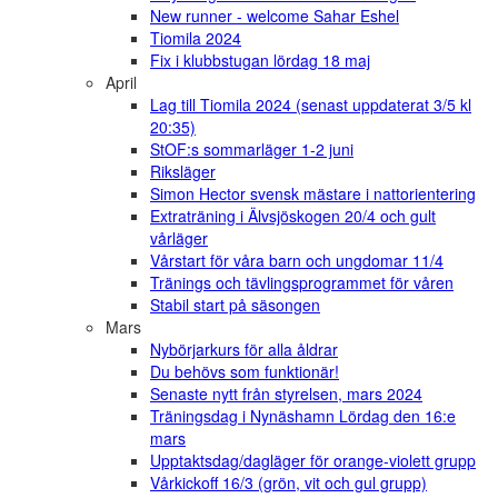
New runner - welcome Sahar Eshel
Tiomila 2024
Fix i klubbstugan lördag 18 maj
April
Lag till Tiomila 2024 (senast uppdaterat 3/5 kl
20:35)
StOF:s sommarläger 1-2 juni
Riksläger
Simon Hector svensk mästare i nattorientering
Extraträning i Älvsjöskogen 20/4 och gult
vårläger
Vårstart för våra barn och ungdomar 11/4
Tränings och tävlingsprogrammet för våren
Stabil start på säsongen
Mars
Nybörjarkurs för alla åldrar
Du behövs som funktionär!
Senaste nytt från styrelsen, mars 2024
Träningsdag i Nynäshamn Lördag den 16:e
mars
Upptaktsdag/dagläger för orange-violett grupp
Vårkickoff 16/3 (grön, vit och gul grupp)