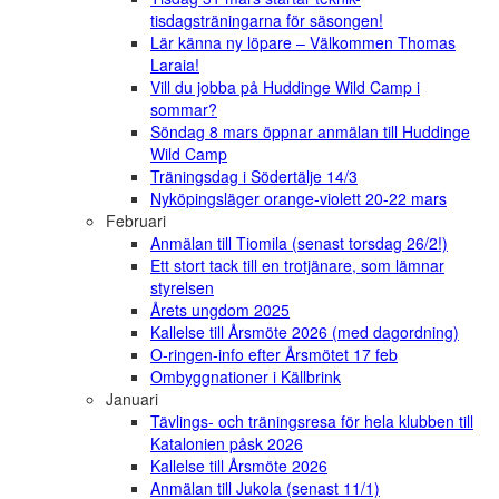
tisdagsträningarna för säsongen!
Lär känna ny löpare – Välkommen Thomas
Laraia!
Vill du jobba på Huddinge Wild Camp i
sommar?
Söndag 8 mars öppnar anmälan till Huddinge
Wild Camp
Träningsdag i Södertälje 14/3
Nyköpingsläger orange-violett 20-22 mars
Februari
Anmälan till Tiomila (senast torsdag 26/2!)
Ett stort tack till en trotjänare, som lämnar
styrelsen
Årets ungdom 2025
Kallelse till Årsmöte 2026 (med dagordning)
O-ringen-info efter Årsmötet 17 feb
Ombyggnationer i Källbrink
Januari
Tävlings- och träningsresa för hela klubben till
Katalonien påsk 2026
Kallelse till Årsmöte 2026
Anmälan till Jukola (senast 11/1)