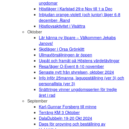
ungdomar
Höstläger i Karlstad 29:e Nov till 1:a Dec
Inbjudan orange-violett (och junior) läger 6-8
december- Åland
Höstlovsaktivitet i Visättra
Oktober
Lär känna ny löpare – Välkommen Jekabs
Janovs!
Skidläger i Orsa Grönklitt
Ullmaxförsäljningen är öppen
Uppåt och framåt på Höstens värdetävlingar
Resa/läger O-Event 8-10 november
Senaste nytt från styrelsen, oktober 2024
Info inför 25manna, laguppställning (ver 3) och
personallista (ver 3)
Snättringe vinner ungdomsserien för tredje
året i rad
September
Karl-Gunnar Forsberg till minne
Terräng KM 3 Oktober
DalaDubbeln 19-20 Okt 2024
Dags för provning och beställning av