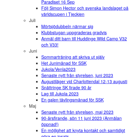
Paradiset 16 Sep
Följ Simon Hector och svenska landslaget på
världscupen i Tjeckien
Juli
Mörtsjödubbeln närmar sig
Klubbstugan uppgraderas gradvis
Anmäl ditt barn till Huddinge Wild Camp V32
och V33!
Juni
Sommarträning att skriva ut själv
Het Junimånad för SSK
Jukola/Venla2023
Senaste nytt från styrelsen, juni 2023
Augustiläger vid Charlottendal 12-13 augusti
Snättringe SK firade 90 år
Lag till Jukola 2023
En galen tävlingsmånad för SSK
Maj
Senaste nytt från styrelsen, maj 2023
90-årsfirande, sön 11 juni 2023 (Anmälan
öppnad!)
En möjlighet att knyta kontakt och samtidigt
göra en insats