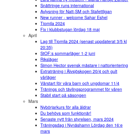
Snättringe runs international
Avlysning för Natt-SM och Stafettligan
New runner - welcome Sahar Eshel
Tiomila 2024
Fix i klubbstugan lördag 18 maj
April
Lag till Tiomila 2024 (senast uppdaterat 3/5 kl
20:35)
StOF:s sommarläger 1-2 juni
Riksläger
Simon Hector svensk mästare i nattorientering
Extraträning i Älvsjöskogen 20/4 och gult
vårläger
Vårstart för våra barn och ungdomar 11/4
Tränings och tävlingsprogrammet för våren
Stabil start på säsongen
Mars
Nybörjarkurs för alla åldrar
Du behövs som funktionär!
Senaste nytt från styrelsen, mars 2024
Träningsdag i Nynäshamn Lördag den 16:e
mars