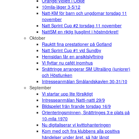
Orange/Violett i Ockle
10mila-läger 3-5/12
Natt-KM för barn och ungdomar torsdag 11
november
Natt Sprint Cup #2 torsdag 11 november
NattSM en riktig ljusglimt i höstmörkret!
Oktober
Rauktit fina prestationer på Gotland
Natt Sprint Cup #1 vid Sundby
Hemsidan får en ansiktslyftning
Vi flyttar nu cafét inomhus
Snättringe arrangerar SM Ultralång (juniorer)
och Höstlunken
Intresseanmälan Smålandskavlen 30-31/10
September
Vi startar upp lite försiktigt
Intresseanmälan Natti-natti 29/9
Bildspelet från firande torsdag 16/9
Orienteringsminnen, Snättringes 3:e plats på
10-mila 1970
Nu digitaliserar vi kvittohanteringen
Kom med och fira klubbens alla positiva
händelser under året, så här långt