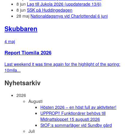
8 jun
Lag till Jukola 2026 (uppdaterade 13/6)
8 jun
SSK på Huddingedagen
28 maj
Nationaldagsmys vid Charlottendal 6 juni
Skubbaren
4 maj
Report Tiomila 2026
Last weekend it was time again for the highlight of the spring:
10mila...
Nyhetsarkiv
2026
Augusti
Hösten 2026 – en höst full av aktiviteter!
UPPROP!! Funktionärer behövs till
Midnattsloppet 15 augusti 2026
StOF:s sommarläger vid Sundby gård
Juli