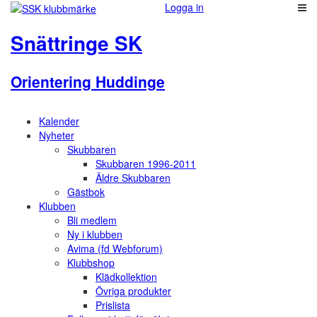
Logga in
Snättringe SK
Orientering Huddinge
Kalender
Nyheter
Skubbaren
Skubbaren 1996-2011
Äldre Skubbaren
Gästbok
Klubben
Bli medlem
Ny i klubben
Avima (fd Webforum)
Klubbshop
Klädkollektion
Övriga produkter
Prislista