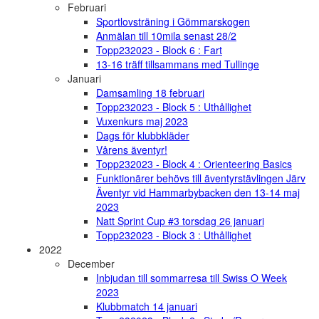
Februari
Sportlovsträning i Gömmarskogen
Anmälan till 10mila senast 28/2
Topp232023 - Block 6 : Fart
13-16 träff tillsammans med Tullinge
Januari
Damsamling 18 februari
Topp232023 - Block 5 : Uthållighet
Vuxenkurs maj 2023
Dags för klubbkläder
Vårens äventyr!
Topp232023 - Block 4 : Orienteering Basics
Funktionärer behövs till äventyrstävlingen Järv
Äventyr vid Hammarbybacken den 13-14 maj
2023
Natt Sprint Cup #3 torsdag 26 januari
Topp232023 - Block 3 : Uthållighet
2022
December
Inbjudan till sommarresa till Swiss O Week
2023
Klubbmatch 14 januari