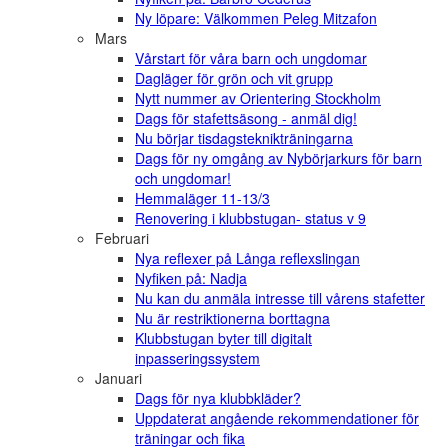
Ny löpare: Välkommen Peleg Mitzafon
Mars
Vårstart för våra barn och ungdomar
Dagläger för grön och vit grupp
Nytt nummer av Orientering Stockholm
Dags för stafettsäsong - anmäl dig!
Nu börjar tisdagsteknikträningarna
Dags för ny omgång av Nybörjarkurs för barn
och ungdomar!
Hemmaläger 11-13/3
Renovering i klubbstugan- status v 9
Februari
Nya reflexer på Långa reflexslingan
Nyfiken på: Nadja
Nu kan du anmäla intresse till vårens stafetter
Nu är restriktionerna borttagna
Klubbstugan byter till digitalt
inpasseringssystem
Januari
Dags för nya klubbkläder?
Uppdaterat angående rekommendationer för
träningar och fika