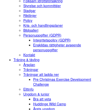
Folksam idrottsförsäkring
Styrelse och kommittéer
Stadgar
Riktlinjer
Policy
Kris- och handlingsplaner
Bildgalleri
Personuppgifter (GDPR)
Integritetspolicy (GDPR)
Enskildas rättigheter avseende
personuppgifter
Kontakt
Träning & tävling
Årsplan
Träningar
Träningar att ladda ner
Pre Christmas Exercise Development
Challenge
Elitinfo
Ungdom & junior
Bra att veta
Huddinge Wild Camp
Årets ungdom