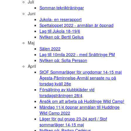
Juli
Sommar-teknikträningar
Juni
Jukola- en reserapport
Spettaloppet 2022 - anmälan är öppnad
Lag till Jukola 18-19/6
Nyfiken på: Bertil Gelius
Maj
Sälen 2022
Lag till 10mila 2022 - med Snättringe PM
Nyfiken på: Sofia Persson
April
StOF Sommarläger för ungdomar 14-15 maj
Ågesta-Påminnelse-Anmäl senaste nu på
torsdag kväll 28e
Försäljning av klubbkläder vid
torsdagsträningen 28/4
Ansök om att arbeta på Huddinge Wild Camp!
Måndag 11/4 öppnar anmälan till Huddinge
Wild Camp 2022
Läger för gul grupp 23-24 april / Stof
sommarläger 14-15 maj
Nyfiken på: Barbro Cedérus