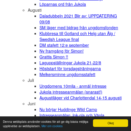
Löparnas ord från Jukola
Augusti
Daladubbeln 2021 Blir av: UPPDATERING
09/08
SM läger med bidrag från ungdomsfonden
Klubbresa till Gotland och Helg utan Älg /
Swedish League final
DM stafett 12:e september
Ny framgång för Simon!
Grattis Simon !!
Laguppställningar Jukola 21-22/8
Höststart för torsdagsträningarna
Melkersminne ungdomsstafett
Juli
Ungdomens 10mila - anmäl intresse
Jukola intresseanmälan (snarast!)
Augustiläger vid Charlottendal 14-15 augusti
Juni
Nu börjar Huddinge Wild Camp
Intresseanmälan Jok-ola och Vänla
Påminnelse-våravslutning söndag 13e juni
Denna webbplats använder cookies för att ge dig bästa möjliga
Okej
upplevelse av webbplatsen.
Mer om cookies
kl.13-16 Charlottendal