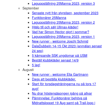
Laguppställning 25Manna 2023, version 3
September
Senaste nytt från styrelsen, september 2023
Funktionärer 25Manna
Laguppställning 25Manna 2023, version 2
Hjälp till och sälj Ullmax-kläder!
Vad har Simon Hector gjort i sommar?
Laguppställning 25Manna 2023, version 1
New runner - welcome Joschi Schmid
DalaDubbeln 14-15 Okt 2023 (anmälan senast
24 sep)
5 kämpande SSK ungdomar på USM
Beställ klubbkläder senast 14/9
5 lag!
Augusti
New runner - welcome Elia Gartmann
Dags att beställa klubbkläder.
Start för torsdagsträningarna nu på tors 17
aug!
Nu drar höstensäsongen igång på allvar
Påminnelse: Funktionärer behövs på
Midnattsloppet 19 Aug samt på Trail-lopp i