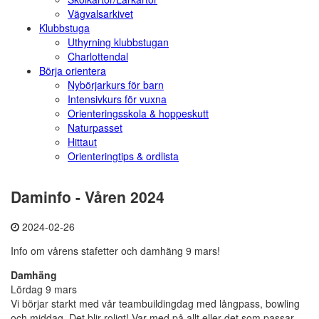
Vägvalsarkivet
Klubbstuga
Uthyrning klubbstugan
Charlottendal
Börja orientera
Nybörjarkurs för barn
Intensivkurs för vuxna
Orienteringsskola & hoppeskutt
Naturpasset
Hittaut
Orienteringtips & ordlista
Daminfo - Våren 2024
2024-02-26
Info om vårens stafetter och damhäng 9 mars!
Damhäng
Lördag 9 mars
Vi börjar starkt med vår teambuildingdag med långpass, bowling
och middag. Det blir roligt! Var med på allt eller det som passar