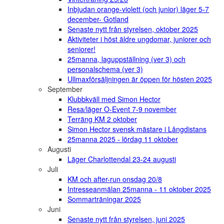
Inbjudan orange-violett (och junior) läger 5-7
december- Gotland
Senaste nytt från styrelsen, oktober 2025
Aktiviteter i höst äldre ungdomar, juniorer och
seniorer!
25manna, laguppställning (ver 3) och
personalschema (ver 3)
Ullmaxförsäljningen är öppen för hösten 2025
September
Klubbkväll med Simon Hector
Resa/läger O-Event 7-9 november
Terräng KM 2 oktober
Simon Hector svensk mästare i Långdistans
25manna 2025 - lördag 11 oktober
Augusti
Läger Charlottendal 23-24 augusti
Juli
KM och after-run onsdag 20/8
Intresseanmälan 25manna - 11 oktober 2025
Sommarträningar 2025
Juni
Senaste nytt från styrelsen, juni 2025