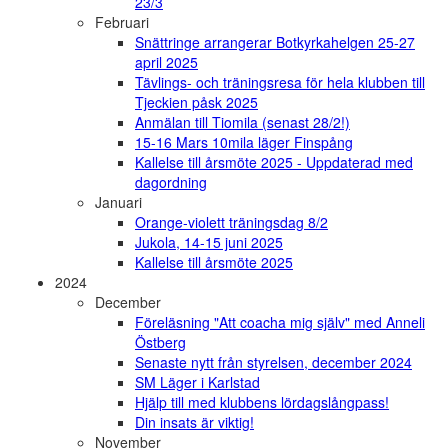
23/3
Februari
Snättringe arrangerar Botkyrkahelgen 25-27
april 2025
Tävlings- och träningsresa för hela klubben till
Tjeckien påsk 2025
Anmälan till Tiomila (senast 28/2!)
15-16 Mars 10mila läger Finspång
Kallelse till årsmöte 2025 - Uppdaterad med
dagordning
Januari
Orange-violett träningsdag 8/2
Jukola, 14-15 juni 2025
Kallelse till årsmöte 2025
2024
December
Föreläsning "Att coacha mig själv" med Anneli
Östberg
Senaste nytt från styrelsen, december 2024
SM Läger i Karlstad
Hjälp till med klubbens lördagslångpass!
Din insats är viktig!
November