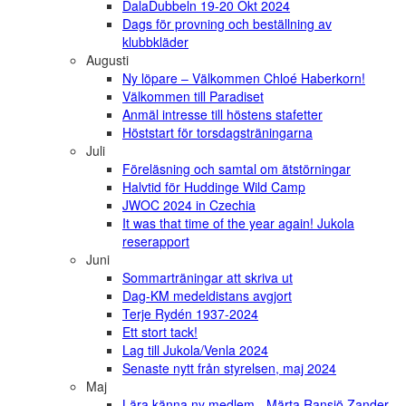
DalaDubbeln 19-20 Okt 2024
Dags för provning och beställning av
klubbkläder
Augusti
Ny löpare – Välkommen Chloé Haberkorn!
Välkommen till Paradiset
Anmäl intresse till höstens stafetter
Höststart för torsdagsträningarna
Juli
Föreläsning och samtal om ätstörningar
Halvtid för Huddinge Wild Camp
JWOC 2024 in Czechia
It was that time of the year again! Jukola
reserapport
Juni
Sommarträningar att skriva ut
Dag-KM medeldistans avgjort
Terje Rydén 1937-2024
Ett stort tack!
Lag till Jukola/Venla 2024
Senaste nytt från styrelsen, maj 2024
Maj
Lära känna ny medlem - Märta Ransjö Zander