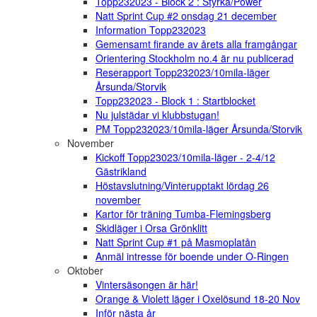
Topp232023 - Block 2 : Styrka/Power
Natt Sprint Cup #2 onsdag 21 december
Information Topp232023
Gemensamt firande av årets alla framgångar
Orientering Stockholm no.4 är nu publicerad
Reserapport Topp232023/10mila-läger
Årsunda/Storvik
Topp232023 - Block 1 : Startblocket
Nu julstädar vi klubbstugan!
PM Topp232023/10mila-läger Årsunda/Storvik
November
Kickoff Topp23023/10mila-läger - 2-4/12
Gästrikland
Höstavslutning/Vinterupptakt lördag 26
november
Kartor för träning Tumba-Flemingsberg
Skidläger i Orsa Grönklitt
Natt Sprint Cup #1 på Masmoplatån
Anmäl intresse för boende under O-Ringen
Oktober
Vintersäsongen är här!
Orange & Violett läger i Oxelösund 18-20 Nov
Inför nästa år