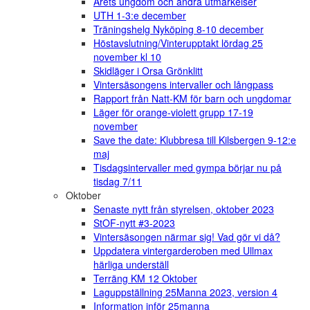
Årets ungdom och andra utmärkelser
UTH 1-3:e december
Träningshelg Nyköping 8-10 december
Höstavslutning/Vinterupptakt lördag 25
november kl 10
Skidläger i Orsa Grönklitt
Vintersäsongens intervaller och långpass
Rapport från Natt-KM för barn och ungdomar
Läger för orange-violett grupp 17-19
november
Save the date: Klubbresa till Kilsbergen 9-12:e
maj
Tisdagsintervaller med gympa börjar nu på
tisdag 7/11
Oktober
Senaste nytt från styrelsen, oktober 2023
StOF-nytt #3-2023
Vintersäsongen närmar sig! Vad gör vi då?
Uppdatera vintergarderoben med Ullmax
härliga underställ
Terräng KM 12 Oktober
Laguppställning 25Manna 2023, version 4
Information inför 25manna