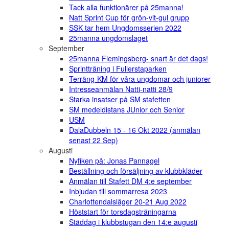
Tack alla funktionärer på 25manna!
Natt Sprint Cup för grön-vit-gul grupp
SSK tar hem Ungdomsserien 2022
25manna ungdomslaget
September
25manna Flemingsberg- snart är det dags!
Sprintträning i Fullerstaparken
Terräng-KM för våra ungdomar och juniorer
Intresseanmälan Natti-natti 28/9
Starka insatser på SM stafetten
SM medeldistans JUnior och Senior
USM
DalaDubbeln 15 - 16 Okt 2022 (anmälan
senast 22 Sep)
Augusti
Nyfiken på: Jonas Pannagel
Beställning och försäljning av klubbkläder
Anmälan till Stafett DM 4:e september
Inbjudan till sommarresa 2023
Charlottendalsläger 20-21 Aug 2022
Höststart för torsdagsträningarna
Städdag i klubbstugan den 14:e augusti