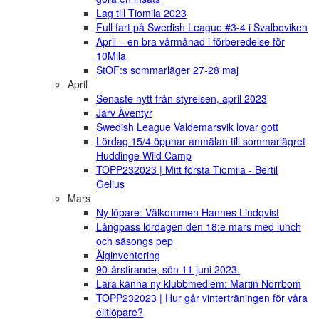
Lag till Tiomila 2023
Full fart på Swedish League #3-4 i Svalboviken
April – en bra vårmånad i förberedelse för
10Mila
StOF:s sommarläger 27-28 maj
April
Senaste nytt från styrelsen, april 2023
Järv Äventyr
Swedish League Valdemarsvik lovar gott
Lördag 15/4 öppnar anmälan till sommarlägret
Huddinge Wild Camp
TOPP232023 | Mitt första Tiomila - Bertil
Gelius
Mars
Ny löpare: Välkommen Hannes Lindqvist
Långpass lördagen den 18:e mars med lunch
och säsongs pep
Älginventering
90-årsfirande, sön 11 juni 2023.
Lära känna ny klubbmedlem: Martin Norrbom
TOPP232023 | Hur går vinterträningen för våra
elitlöpare?