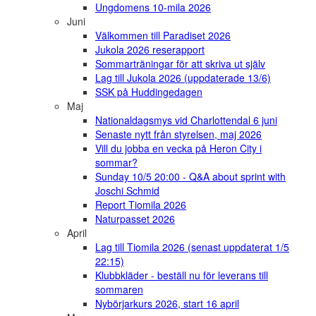
Ungdomens 10-mila 2026
Juni
Välkommen till Paradiset 2026
Jukola 2026 reserapport
Sommarträningar för att skriva ut själv
Lag till Jukola 2026 (uppdaterade 13/6)
SSK på Huddingedagen
Maj
Nationaldagsmys vid Charlottendal 6 juni
Senaste nytt från styrelsen, maj 2026
Vill du jobba en vecka på Heron City i
sommar?
Sunday 10/5 20:00 - Q&A about sprint with
Joschi Schmid
Report Tiomila 2026
Naturpasset 2026
April
Lag till Tiomila 2026 (senast uppdaterat 1/5
22:15)
Klubbkläder - beställ nu för leverans till
sommaren
Nybörjarkurs 2026, start 16 april