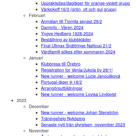
Upptaktsdag/dagläger för orange-violett grupp
Vårkickoff 16/3 (grön, vit och gul grupp)
Februari
Anmälan till Tiomila senast 29/2
Daminfo - Våren 2024
Yngve Hedberg 1928-2024
Beställning av klubbkläder
Final Ullmax Snättringe Nattcup 21/2
Värdfamilj sökes efter sommaren 2024
Januari
Klubbresa till Örebro
Registration for Venla/Jukola by 28/1!
New runner - welcome Lucie Janoušková
Portugal-läger 9-18/2
Arrangörsutbildningar
New runner - welcome Lovisa Lindqvist
2023
December
New runner - welcome Johan Stenström
Träningshelg Nyköping
Senaste nytt från styrelsen, november 2023
November