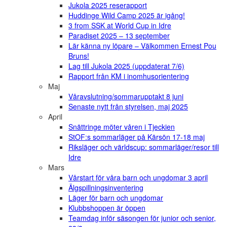
Jukola 2025 reserapport
Huddinge Wild Camp 2025 är igång!
3 from SSK at World Cup in Idre
Paradiset 2025 – 13 september
Lär känna ny löpare – Välkommen Ernest Pou
Bruns!
Lag till Jukola 2025 (uppdaterat 7/6)
Rapport från KM i inomhusorientering
Maj
Våravslutning/sommarupptakt 8 juni
Senaste nytt från styrelsen, maj 2025
April
Snättringe möter våren i Tjeckien
StOF:s sommarläger på Kärsön 17-18 maj
Riksläger och världscup: sommarläger/resor till
Idre
Mars
Vårstart för våra barn och ungdomar 3 april
Älgspillningsinventering
Läger för barn och ungdomar
Klubbshoppen är öppen
Teamdag inför säsongen för junior och senior,