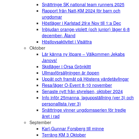
Snättringe SK national team runners 2025
Rapport från Natt-KM 2024 för barn och
ungdomar
Höstläger i Karlstad 29:e Nov till 1:a Dec
Inbjudan orange-violett (och junior) läger 6-8
december- Åland
Höstlovsaktivitet i Visättra
Oktober
Lär känna ny löpare – Välkommen Jekabs
Janovs!
Skidläger i Orsa Grönklitt
Ullmaxförsäljningen är öppen
Uppåt och framåt på Höstens värdetävlingar
Resa/läger O-Event 8-10 november
Senaste nytt från styrelsen, oktober 2024
Info inför 25manna, laguppställning (ver 3) och
personallista (ver 3)
Snättringe vinner ungdomsserien för tredje
året i rad
September
Karl-Gunnar Forsberg till minne
Terräng KM 3 Oktober