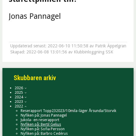
Jonas Pannagel
Uppdaterad senast: 2022-06-10 11:50:58 av Patrik Äppelgran
Skapad: 2022-06-08 13:01:56 av Klubbinloggning SSK
Skubbaren arkiv
2026
2025
2024
2023
2022
Reserapport Topp232023/10mila-läger Årsunda/Storvik
Nyfiken på: Jonas Pannagel
Jukola- en reserapport
Nyfiken på: Bertil Gelius
Nyfiken på: Sofia Persson
Nyfiken på: Barbro Cedérus