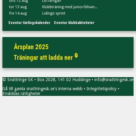
ons 12 aug
Luffarligan
tor 13 aug
Klubbträning med junior/blivan...
fre 14 aug
Lidingö sprint
Eventor tävlingskalender
Eventor klubbaktiviteter
Årsplan 2025
🔒
Träningar att ladda ner
© Snättringe SK • Box 2028, 141 02 Huddinge • info@snattringesk.se
Gå till gamla snattringesk.se's interna webb
•
Integritetspolicy
•
Enskildas rättigheter