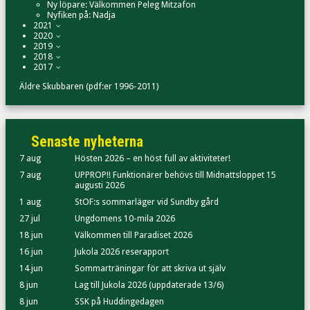
Ny löpare: Välkommen Peleg Mitzafon
Nyfiken på: Nadja
2021
2020
2019
2018
2017
Äldre Skubbaren (pdf:er 1996-2011)
Senaste nyheterna
7 aug
Hösten 2026 – en höst full av aktiviteter!
7 aug
UPPROP!! Funktionärer behövs till Midnattsloppet 15
augusti 2026
1 aug
StOF:s sommarläger vid Sundby gård
27 jul
Ungdomens 10-mila 2026
18 jun
Välkommen till Paradiset 2026
16 jun
Jukola 2026 reserapport
14 jun
Sommarträningar för att skriva ut själv
8 jun
Lag till Jukola 2026 (uppdaterade 13/6)
8 jun
SSK på Huddingedagen