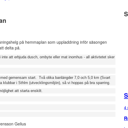
S
an
räningshelg på hemmaplan som uppladdning inför säsongen
tt delta på.
nte att erbjuda dusch, ombyte eller mat inomhus - all aktivtetet sker
k med gemensam start. Två olika banlängder 7,0 och 5,0 km (Svart
ra klubbar i Sthlm (utvecklingsmiljön), så vi hoppas på bra sparring.
jlighet att starta enskilt.
S
4 
R
vensson Gelius