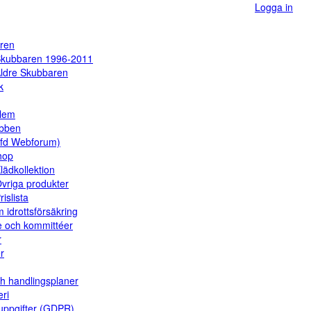
Logga in
ren
kubbaren 1996-2011
ldre Skubbaren
k
dlem
ubben
(fd Webforum)
hop
lädkollektion
vriga produkter
rislista
 idrottsförsäkring
e och kommittéer
r
er
ch handlingsplaner
eri
uppgifter (GDPR)