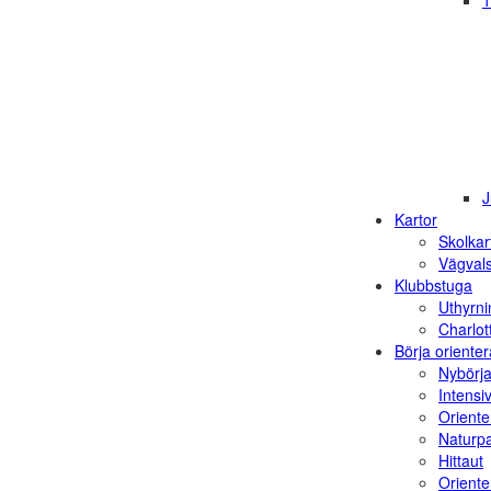
1
J
Kartor
Skolkar
Vägvals
Klubbstuga
Uthyrni
Charlot
Börja orienter
Nybörja
Intensi
Oriente
Naturp
Hittaut
Orienter