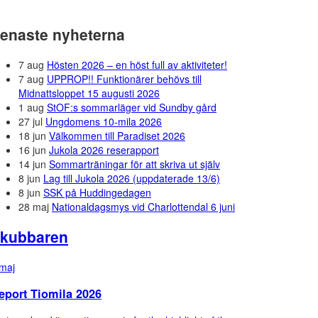
enaste nyheterna
7 aug
Hösten 2026 – en höst full av aktiviteter!
7 aug
UPPROP!! Funktionärer behövs till
Midnattsloppet 15 augusti 2026
1 aug
StOF:s sommarläger vid Sundby gård
27 jul
Ungdomens 10-mila 2026
18 jun
Välkommen till Paradiset 2026
16 jun
Jukola 2026 reserapport
14 jun
Sommarträningar för att skriva ut själv
8 jun
Lag till Jukola 2026 (uppdaterade 13/6)
8 jun
SSK på Huddingedagen
28 maj
Nationaldagsmys vid Charlottendal 6 juni
kubbaren
maj
eport Tiomila 2026