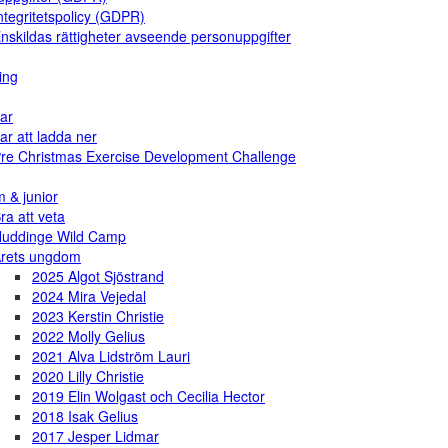
ntegritetspolicy (GDPR)
nskildas rättigheter avseende personuppgifter
ing
ar
ar att ladda ner
re Christmas Exercise Development Challenge
 & junior
ra att veta
uddinge Wild Camp
rets ungdom
2025 Algot Sjöstrand
2024 Mira Vejedal
2023 Kerstin Christie
2022 Molly Gelius
2021 Alva Lidström Lauri
2020 Lilly Christie
2019 Elin Wolgast och Cecilia Hector
2018 Isak Gelius
2017 Jesper Lidmar