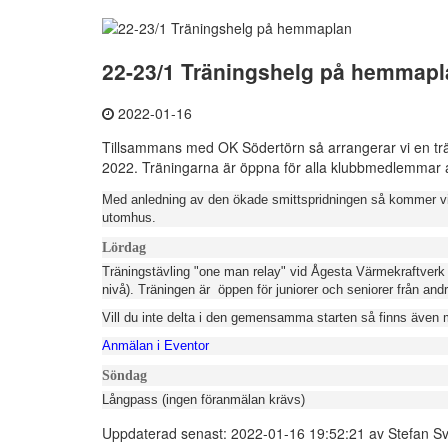
22-23/1 Träningshelg på hemmapl
2022-01-16
Tillsammans med OK Södertörn så arrangerar vi en t
2022. Träningarna är öppna för alla klubbmedlemmar a
Med anledning av den ökade smittspridningen så kommer vi i
utomhus.
Lördag
Träningstävling "one man relay" vid Ågesta Värmekraftver
nivå). Träningen är öppen för juniorer och seniorer från and
Vill du inte delta i den gemensamma starten så finns även mö
Anmälan i Eventor
Söndag
Långpass (ingen föranmälan krävs)
Uppdaterad senast: 2022-01-16 19:52:21 av Stefan S