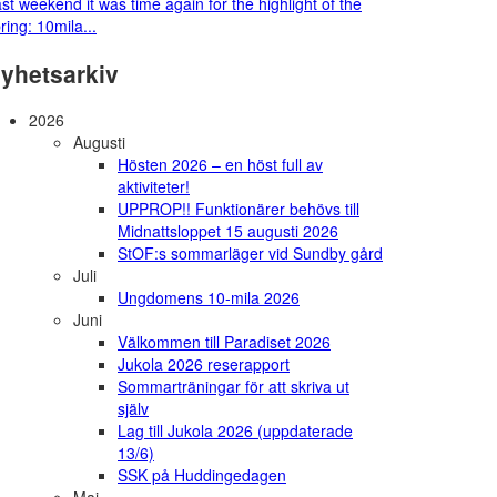
st weekend it was time again for the highlight of the
ring: 10mila...
yhetsarkiv
2026
Augusti
Hösten 2026 – en höst full av
aktiviteter!
UPPROP!! Funktionärer behövs till
Midnattsloppet 15 augusti 2026
StOF:s sommarläger vid Sundby gård
Juli
Ungdomens 10-mila 2026
Juni
Välkommen till Paradiset 2026
Jukola 2026 reserapport
Sommarträningar för att skriva ut
själv
Lag till Jukola 2026 (uppdaterade
13/6)
SSK på Huddingedagen