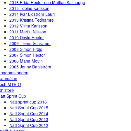
2016 Frida Hector och Mattias Kallhauge
2015 Tobias Karlsson
2014 Ivar Lidström Lauri
2013 Kristina Tedhamre
2012 Vilma Karlsson
2011 Martin Nilsson
2010 David Hector
2009 Tiemo Schramm
2008 Simon Fröjd
2007 Simon Hector
2006 Maria Movin
2005 Jenny Dahlström
Ungdomsfonden
gsanmälan
 och MTB-O
shistorik
att Sprint Cup
Natt sprint cup 2016
Natt Sprint Cup 2015
Natt Sprint Cup 2014
Natt Sprint Cup 2013
Natt Sprint Cup 2012