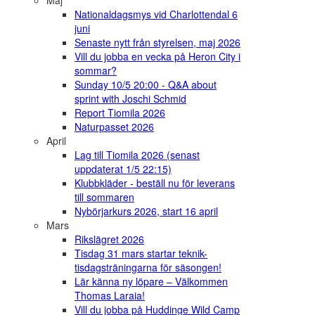
Maj
Nationaldagsmys vid Charlottendal 6
juni
Senaste nytt från styrelsen, maj 2026
Vill du jobba en vecka på Heron City i
sommar?
Sunday 10/5 20:00 - Q&A about
sprint with Joschi Schmid
Report Tiomila 2026
Naturpasset 2026
April
Lag till Tiomila 2026 (senast
uppdaterat 1/5 22:15)
Klubbkläder - beställ nu för leverans
till sommaren
Nybörjarkurs 2026, start 16 april
Mars
Rikslägret 2026
Tisdag 31 mars startar teknik-
tisdagsträningarna för säsongen!
Lär känna ny löpare – Välkommen
Thomas Laraia!
Vill du jobba på Huddinge Wild Camp