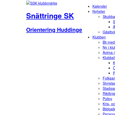
Kalender
Nyheter
Snättringe SK
Skubba
S
Ä
Orientering Huddinge
Gästbo
Klubben
Bli me
Ny i kl
Avima 
Klubbs
K
Ö
P
Folksam
Styrels
Stadga
Riktlinj
Policy
Kris- o
Bildgall
Person