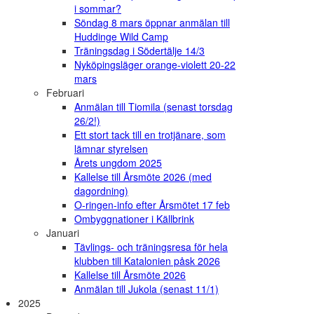
i sommar?
Söndag 8 mars öppnar anmälan till
Huddinge Wild Camp
Träningsdag i Södertälje 14/3
Nyköpingsläger orange-violett 20-22
mars
Februari
Anmälan till Tiomila (senast torsdag
26/2!)
Ett stort tack till en trotjänare, som
lämnar styrelsen
Årets ungdom 2025
Kallelse till Årsmöte 2026 (med
dagordning)
O-ringen-info efter Årsmötet 17 feb
Ombyggnationer i Källbrink
Januari
Tävlings- och träningsresa för hela
klubben till Katalonien påsk 2026
Kallelse till Årsmöte 2026
Anmälan till Jukola (senast 11/1)
2025