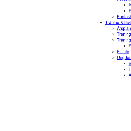
I
E
Kontakt
Träning & tävl
Årsplan
Träning
Träning
P
Elitinfo
Ungdom
B
H
Å