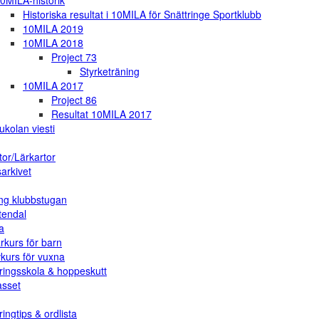
0MILA-historik
Historiska resultat i 10MILA för Snättringe Sportklubb
10MILA 2019
10MILA 2018
Project 73
Styrketräning
10MILA 2017
Project 86
Resultat 10MILA 2017
ukolan viesti
tor/Lärkartor
arkivet
ng klubbstugan
tendal
a
rkurs för barn
vkurs för vuxna
ringsskola & hoppeskutt
asset
ingtips & ordlista