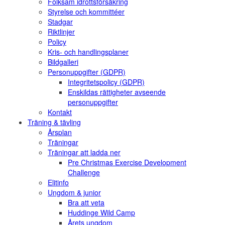
Folksam idrottsförsäkring
Styrelse och kommittéer
Stadgar
Riktlinjer
Policy
Kris- och handlingsplaner
Bildgalleri
Personuppgifter (GDPR)
Integritetspolicy (GDPR)
Enskildas rättigheter avseende
personuppgifter
Kontakt
Träning & tävling
Årsplan
Träningar
Träningar att ladda ner
Pre Christmas Exercise Development
Challenge
Elitinfo
Ungdom & junior
Bra att veta
Huddinge Wild Camp
Årets ungdom