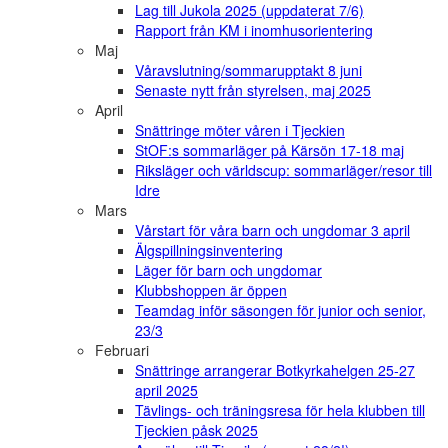
Lag till Jukola 2025 (uppdaterat 7/6)
Rapport från KM i inomhusorientering
Maj
Våravslutning/sommarupptakt 8 juni
Senaste nytt från styrelsen, maj 2025
April
Snättringe möter våren i Tjeckien
StOF:s sommarläger på Kärsön 17-18 maj
Riksläger och världscup: sommarläger/resor till
Idre
Mars
Vårstart för våra barn och ungdomar 3 april
Älgspillningsinventering
Läger för barn och ungdomar
Klubbshoppen är öppen
Teamdag inför säsongen för junior och senior,
23/3
Februari
Snättringe arrangerar Botkyrkahelgen 25-27
april 2025
Tävlings- och träningsresa för hela klubben till
Tjeckien påsk 2025