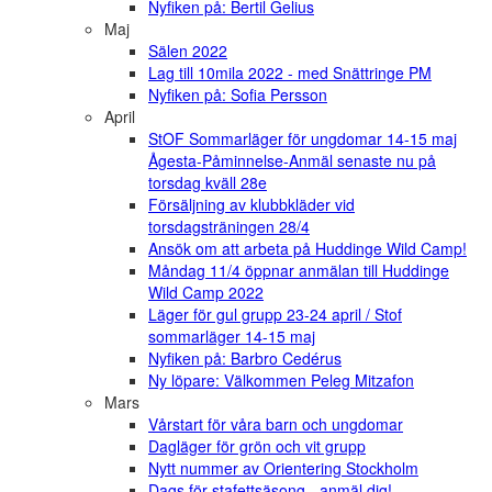
Nyfiken på: Bertil Gelius
Maj
Sälen 2022
Lag till 10mila 2022 - med Snättringe PM
Nyfiken på: Sofia Persson
April
StOF Sommarläger för ungdomar 14-15 maj
Ågesta-Påminnelse-Anmäl senaste nu på
torsdag kväll 28e
Försäljning av klubbkläder vid
torsdagsträningen 28/4
Ansök om att arbeta på Huddinge Wild Camp!
Måndag 11/4 öppnar anmälan till Huddinge
Wild Camp 2022
Läger för gul grupp 23-24 april / Stof
sommarläger 14-15 maj
Nyfiken på: Barbro Cedérus
Ny löpare: Välkommen Peleg Mitzafon
Mars
Vårstart för våra barn och ungdomar
Dagläger för grön och vit grupp
Nytt nummer av Orientering Stockholm
Dags för stafettsäsong - anmäl dig!