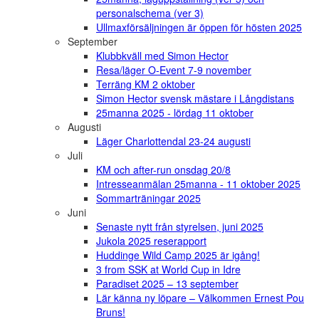
personalschema (ver 3)
Ullmaxförsäljningen är öppen för hösten 2025
September
Klubbkväll med Simon Hector
Resa/läger O-Event 7-9 november
Terräng KM 2 oktober
Simon Hector svensk mästare i Långdistans
25manna 2025 - lördag 11 oktober
Augusti
Läger Charlottendal 23-24 augusti
Juli
KM och after-run onsdag 20/8
Intresseanmälan 25manna - 11 oktober 2025
Sommarträningar 2025
Juni
Senaste nytt från styrelsen, juni 2025
Jukola 2025 reserapport
Huddinge Wild Camp 2025 är igång!
3 from SSK at World Cup in Idre
Paradiset 2025 – 13 september
Lär känna ny löpare – Välkommen Ernest Pou
Bruns!