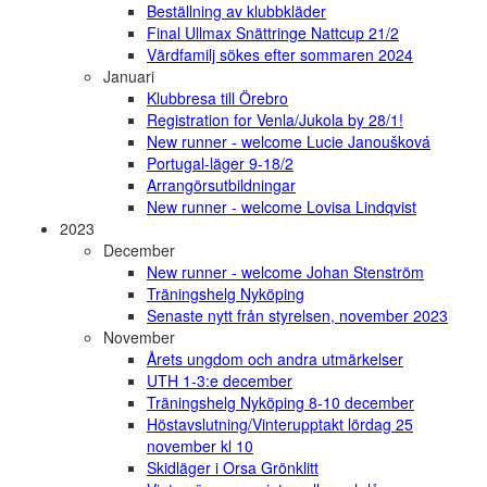
Beställning av klubbkläder
Final Ullmax Snättringe Nattcup 21/2
Värdfamilj sökes efter sommaren 2024
Januari
Klubbresa till Örebro
Registration for Venla/Jukola by 28/1!
New runner - welcome Lucie Janoušková
Portugal-läger 9-18/2
Arrangörsutbildningar
New runner - welcome Lovisa Lindqvist
2023
December
New runner - welcome Johan Stenström
Träningshelg Nyköping
Senaste nytt från styrelsen, november 2023
November
Årets ungdom och andra utmärkelser
UTH 1-3:e december
Träningshelg Nyköping 8-10 december
Höstavslutning/Vinterupptakt lördag 25
november kl 10
Skidläger i Orsa Grönklitt