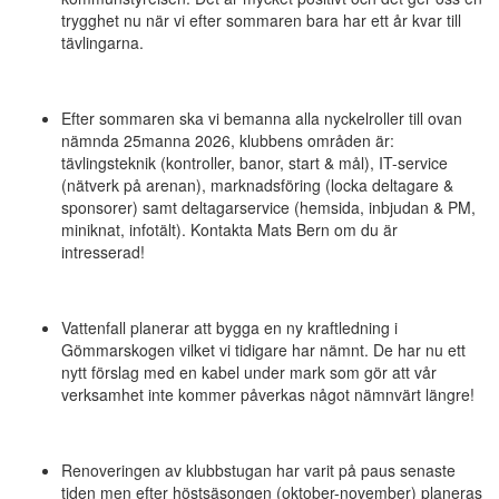
trygghet nu när vi efter sommaren bara har ett år kvar till
tävlingarna.
Efter sommaren ska vi bemanna alla nyckelroller till ovan
nämnda 25manna 2026, klubbens områden är:
tävlingsteknik (kontroller, banor, start & mål), IT-service
(nätverk på arenan), marknadsföring (locka deltagare &
sponsorer) samt deltagarservice (hemsida, inbjudan & PM,
miniknat, infotält). Kontakta Mats Bern om du är
intresserad!
Vattenfall planerar att bygga en ny kraftledning i
Gömmarskogen vilket vi tidigare har nämnt. De har nu ett
nytt förslag med en kabel under mark som gör att vår
verksamhet inte kommer påverkas något nämnvärt längre!
Renoveringen av klubbstugan har varit på paus senaste
tiden men efter höstsäsongen (oktober-november) planeras