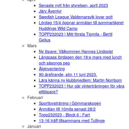
Senaste nytt från styrelsen, april 2023
Järv Äventyr
Swedish League Valdemarsvik lovar gott
Lördag 15/4 öppnar anmälan till sommarlägret
Huddinge Wild Camp
TOPP232023 | Mitt första Tiomila - Bertil
Gelius
Mars
Ny löpare: Välkommen Hannes Lindqvist
Långpass lördagen den 18:e mars med lunch
och säsongs pep
Älginventering
90-årsfirande, sön 11 juni 2023.
Lära känna ny klubbmedlem: Martin Norrbom
TOPP232023 | Hur går vinterträningen för våra
elitlöpare?
Februari
Sportlovsträning i Gömmarskogen
Anmälan till 10mila senast 28/2
Topp232023 - Block 6 : Fart
13-16 träff tillsammans med Tullinge
Januari