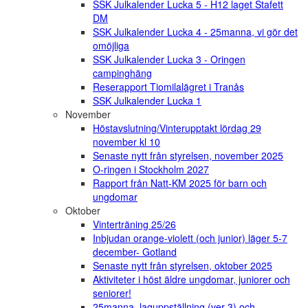
SSK Julkalender Lucka 5 - H12 laget Stafett
DM
SSK Julkalender Lucka 4 - 25manna, vi gör det
omöjliga
SSK Julkalender Lucka 3 - Oringen
campinghäng
Reserapport Tiomilalägret i Tranås
SSK Julkalender Lucka 1
November
Höstavslutning/Vinterupptakt lördag 29
november kl 10
Senaste nytt från styrelsen, november 2025
O-ringen i Stockholm 2027
Rapport från Natt-KM 2025 för barn och
ungdomar
Oktober
Vinterträning 25/26
Inbjudan orange-violett (och junior) läger 5-7
december- Gotland
Senaste nytt från styrelsen, oktober 2025
Aktiviteter i höst äldre ungdomar, juniorer och
seniorer!
25manna, laguppställning (ver 3) och