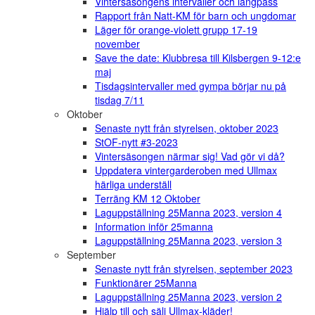
Vintersäsongens intervaller och långpass
Rapport från Natt-KM för barn och ungdomar
Läger för orange-violett grupp 17-19
november
Save the date: Klubbresa till Kilsbergen 9-12:e
maj
Tisdagsintervaller med gympa börjar nu på
tisdag 7/11
Oktober
Senaste nytt från styrelsen, oktober 2023
StOF-nytt #3-2023
Vintersäsongen närmar sig! Vad gör vi då?
Uppdatera vintergarderoben med Ullmax
härliga underställ
Terräng KM 12 Oktober
Laguppställning 25Manna 2023, version 4
Information inför 25manna
Laguppställning 25Manna 2023, version 3
September
Senaste nytt från styrelsen, september 2023
Funktionärer 25Manna
Laguppställning 25Manna 2023, version 2
Hjälp till och sälj Ullmax-kläder!