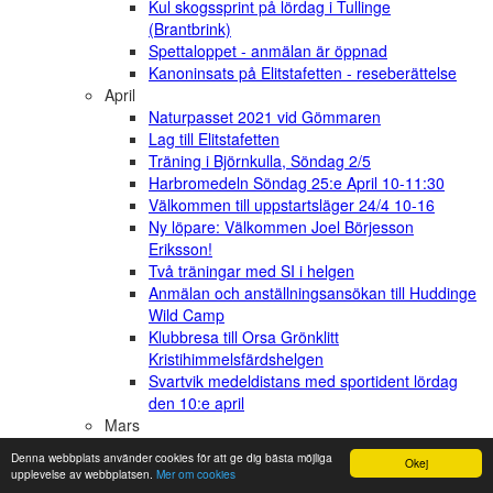
Kul skogssprint på lördag i Tullinge
(Brantbrink)
Spettaloppet - anmälan är öppnad
Kanoninsats på Elitstafetten - reseberättelse
April
Naturpasset 2021 vid Gömmaren
Lag till Elitstafetten
Träning i Björnkulla, Söndag 2/5
Harbromedeln Söndag 25:e April 10-11:30
Välkommen till uppstartsläger 24/4 10-16
Ny löpare: Välkommen Joel Börjesson
Eriksson!
Två träningar med SI i helgen
Anmälan och anställningsansökan till Huddinge
Wild Camp
Klubbresa till Orsa Grönklitt
Kristihimmelsfärdshelgen
Svartvik medeldistans med sportident lördag
den 10:e april
Mars
Påskorientering för hela klubben
Denna webbplats använder cookies för att ge dig bästa möjliga
Okej
Årets barn- och ungdomsförening i Stockholm
upplevelse av webbplatsen.
Mer om cookies
är Snättringe SK!