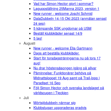
Vad har Simon Hector gjort i sommar?
Laguppställning 25Manna 2023, version 1
New runner - welcome Joschi Schmid
DalaDubbeln 14-15 Okt 2023 (anmälan senast
24 sep)
5 kämpande SSK ungdomar på USM
Beställ klubbkläder senast 14/9
5 lag!
Augusti
New runner - welcome Elia Gartmann
Dags att beställa klubbkläder.
Start för torsdagsträningarna nu på tors 17
aug!
Nu drar höstensäsongen igång på allvar
Påminnelse: Funktionärer behövs på
Midnattsloppet 19 Aug samt på Trail-lopp i
Paradiset 16 Sep
Följ Simon Hector och svenska landslaget på
världscupen i Tjeckien
Juli
Mörtsjödubbeln närmar sig
Klubbstugan uppgraderas gradvis