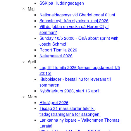
SSK på Huddingedagen
Maj
Nationaldagsmys vid Charlottendal 6 juni
Senaste nytt från styrelsen, maj 2026
Vill du jobba en vecka på Heron City i
sommar?
Sunday 10/5 20:00 - Q&A about sprint with
Joschi Schmid
Report Tiomila 2026
Naturpasset 2026
April
Lag till Tiomila 2026 (senast uppdaterat 1/5
22:15)
Klubbkläder - beställ nu för leverans till
sommaren
Nybörjarkurs 2026, start 16 april
Mars
Rikslägret 2026
Tisdag 31 mars startar teknik-
tisdagsträningarna för säsongen!
Lär känna ny löpare – Välkommen Thomas
Laraia!