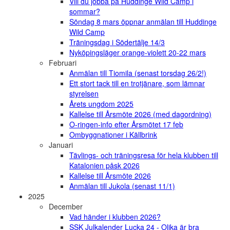
Vill du jobba på Huddinge Wild Camp i
sommar?
Söndag 8 mars öppnar anmälan till Huddinge
Wild Camp
Träningsdag i Södertälje 14/3
Nyköpingsläger orange-violett 20-22 mars
Februari
Anmälan till Tiomila (senast torsdag 26/2!)
Ett stort tack till en trotjänare, som lämnar
styrelsen
Årets ungdom 2025
Kallelse till Årsmöte 2026 (med dagordning)
O-ringen-info efter Årsmötet 17 feb
Ombyggnationer i Källbrink
Januari
Tävlings- och träningsresa för hela klubben till
Katalonien påsk 2026
Kallelse till Årsmöte 2026
Anmälan till Jukola (senast 11/1)
2025
December
Vad händer i klubben 2026?
SSK Julkalender Lucka 24 - Olika är bra