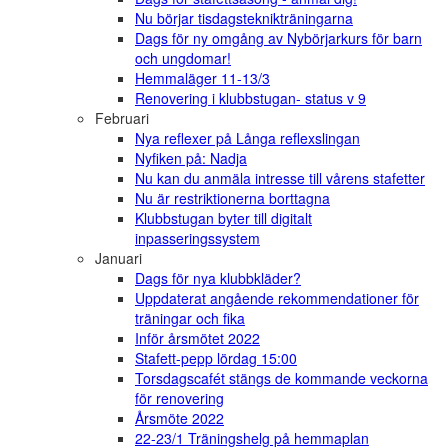
Nu börjar tisdagsteknikträningarna
Dags för ny omgång av Nybörjarkurs för barn
och ungdomar!
Hemmaläger 11-13/3
Renovering i klubbstugan- status v 9
Februari
Nya reflexer på Långa reflexslingan
Nyfiken på: Nadja
Nu kan du anmäla intresse till vårens stafetter
Nu är restriktionerna borttagna
Klubbstugan byter till digitalt
inpasseringssystem
Januari
Dags för nya klubbkläder?
Uppdaterat angående rekommendationer för
träningar och fika
Inför årsmötet 2022
Stafett-pepp lördag 15:00
Torsdagscafét stängs de kommande veckorna
för renovering
Årsmöte 2022
22-23/1 Träningshelg på hemmaplan