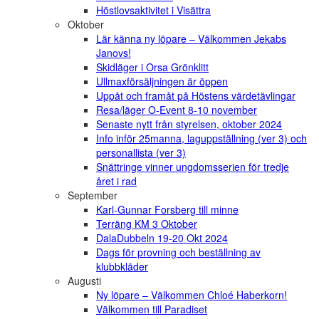
Höstlovsaktivitet i Visättra
Oktober
Lär känna ny löpare – Välkommen Jekabs
Janovs!
Skidläger i Orsa Grönklitt
Ullmaxförsäljningen är öppen
Uppåt och framåt på Höstens värdetävlingar
Resa/läger O-Event 8-10 november
Senaste nytt från styrelsen, oktober 2024
Info inför 25manna, laguppställning (ver 3) och
personallista (ver 3)
Snättringe vinner ungdomsserien för tredje
året i rad
September
Karl-Gunnar Forsberg till minne
Terräng KM 3 Oktober
DalaDubbeln 19-20 Okt 2024
Dags för provning och beställning av
klubbkläder
Augusti
Ny löpare – Välkommen Chloé Haberkorn!
Välkommen till Paradiset