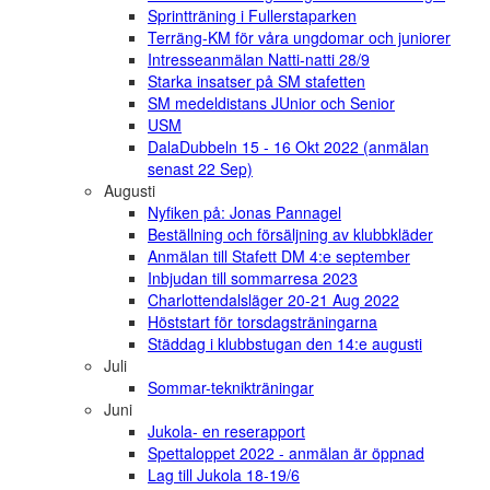
Sprintträning i Fullerstaparken
Terräng-KM för våra ungdomar och juniorer
Intresseanmälan Natti-natti 28/9
Starka insatser på SM stafetten
SM medeldistans JUnior och Senior
USM
DalaDubbeln 15 - 16 Okt 2022 (anmälan
senast 22 Sep)
Augusti
Nyfiken på: Jonas Pannagel
Beställning och försäljning av klubbkläder
Anmälan till Stafett DM 4:e september
Inbjudan till sommarresa 2023
Charlottendalsläger 20-21 Aug 2022
Höststart för torsdagsträningarna
Städdag i klubbstugan den 14:e augusti
Juli
Sommar-teknikträningar
Juni
Jukola- en reserapport
Spettaloppet 2022 - anmälan är öppnad
Lag till Jukola 18-19/6