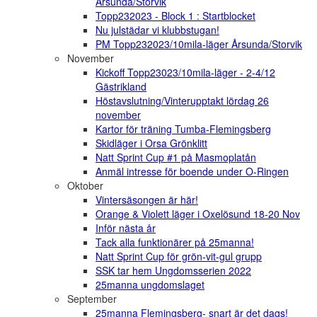
Årsunda/Storvik
Topp232023 - Block 1 : Startblocket
Nu julstädar vi klubbstugan!
PM Topp232023/10mila-läger Årsunda/Storvik
November
Kickoff Topp23023/10mila-läger - 2-4/12
Gästrikland
Höstavslutning/Vinterupptakt lördag 26
november
Kartor för träning Tumba-Flemingsberg
Skidläger i Orsa Grönklitt
Natt Sprint Cup #1 på Masmoplatån
Anmäl intresse för boende under O-Ringen
Oktober
Vintersäsongen är här!
Orange & Violett läger i Oxelösund 18-20 Nov
Inför nästa år
Tack alla funktionärer på 25manna!
Natt Sprint Cup för grön-vit-gul grupp
SSK tar hem Ungdomsserien 2022
25manna ungdomslaget
September
25manna Flemingsberg- snart är det dags!