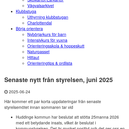
Vägvalsarkivet
Klubbstuga
Uthyrning klubbstugan
Charlottendal
Börja orientera
Nybörjarkurs för barn
Intensivkurs för vuxna
Orienteringsskola & hoppeskutt
Naturpasset
Hittaut
Orienteringtips & ordlista
Senaste nytt från styrelsen, juni 2025
2025-06-24
Här kommer ett par korta uppdateringar från senaste
styrelsemötet innan sommaren tar vid
Huddinge kommun har beslutat att stötta 25manna 2026
med ett betydande insats, vilket är beslutat i
kommunstyrelsen. Det är mycket positivt och det ger oss en