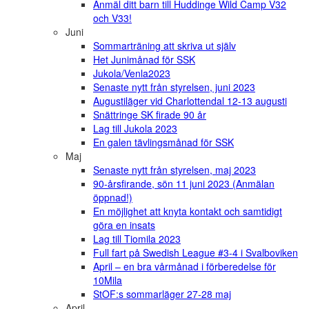
Anmäl ditt barn till Huddinge Wild Camp V32
och V33!
Juni
Sommarträning att skriva ut själv
Het Junimånad för SSK
Jukola/Venla2023
Senaste nytt från styrelsen, juni 2023
Augustiläger vid Charlottendal 12-13 augusti
Snättringe SK firade 90 år
Lag till Jukola 2023
En galen tävlingsmånad för SSK
Maj
Senaste nytt från styrelsen, maj 2023
90-årsfirande, sön 11 juni 2023 (Anmälan
öppnad!)
En möjlighet att knyta kontakt och samtidigt
göra en insats
Lag till Tiomila 2023
Full fart på Swedish League #3-4 i Svalboviken
April – en bra vårmånad i förberedelse för
10Mila
StOF:s sommarläger 27-28 maj
April