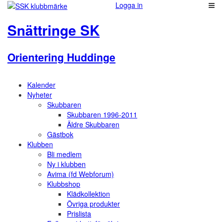
Logga in
Snättringe SK
Orientering Huddinge
Kalender
Nyheter
Skubbaren
Skubbaren 1996-2011
Äldre Skubbaren
Gästbok
Klubben
Bli medlem
Ny i klubben
Avima (fd Webforum)
Klubbshop
Klädkollektion
Övriga produkter
Prislista