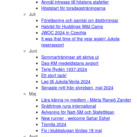
Anmäl intresse till höstens stafetter
Höststart för torsdagsträningarna
Juli
Föreläsning och samtal om ätstörningar
Halvtid för Huddinge Wild Camp
JWOC 2024 in Czechia
It was that time of the year again! Jukola
reserapport
Juni
Sommarträningar att skriva ut
Dag-KM medeldistans avgjort
Terje Rydén 1937-2024
Ett stort tack!
Lag till Jukola/Venla 2024
Senaste nytt från styrelsen, maj 2024
Maj
Lära känna ny medlem - Märta Ransjö Zander
Snättringe runs international
Avlysning för Natt-SM och Stafettligan
New runner - welcome Sahar Eshel
Tiomila 2024
Fix i klubbstugan lördag 18 maj
April