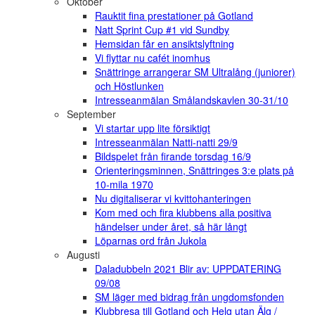
Oktober
Rauktit fina prestationer på Gotland
Natt Sprint Cup #1 vid Sundby
Hemsidan får en ansiktslyftning
Vi flyttar nu cafét inomhus
Snättringe arrangerar SM Ultralång (juniorer)
och Höstlunken
Intresseanmälan Smålandskavlen 30-31/10
September
Vi startar upp lite försiktigt
Intresseanmälan Natti-natti 29/9
Bildspelet från firande torsdag 16/9
Orienteringsminnen, Snättringes 3:e plats på
10-mila 1970
Nu digitaliserar vi kvittohanteringen
Kom med och fira klubbens alla positiva
händelser under året, så här långt
Löparnas ord från Jukola
Augusti
Daladubbeln 2021 Blir av: UPPDATERING
09/08
SM läger med bidrag från ungdomsfonden
Klubbresa till Gotland och Helg utan Älg /