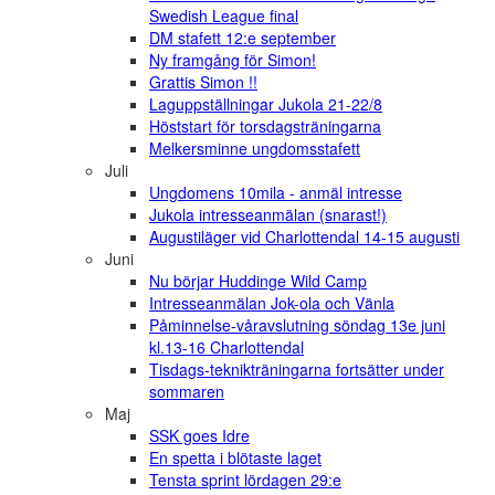
Swedish League final
DM stafett 12:e september
Ny framgång för Simon!
Grattis Simon !!
Laguppställningar Jukola 21-22/8
Höststart för torsdagsträningarna
Melkersminne ungdomsstafett
Juli
Ungdomens 10mila - anmäl intresse
Jukola intresseanmälan (snarast!)
Augustiläger vid Charlottendal 14-15 augusti
Juni
Nu börjar Huddinge Wild Camp
Intresseanmälan Jok-ola och Vänla
Påminnelse-våravslutning söndag 13e juni
kl.13-16 Charlottendal
Tisdags-teknikträningarna fortsätter under
sommaren
Maj
SSK goes Idre
En spetta i blötaste laget
Tensta sprint lördagen 29:e