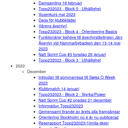
Damsamling 18 februari
Topp232023 - Block 5 : Uthållighet
Vuxenkurs maj 2023
Dags för klubbkläder
Vårens äventyr!
Topp232023 - Block 4 : Orienteering Basics
Funktionärer behövs till äventyrstävlingen Järv
Äventyr vid Hammarbybacken den 13-14 maj
2023
Natt Sprint Cup #3 torsdag 26 januari
Topp232023 - Block 3 : Uthållighet
2022
December
Inbjudan till sommarresa till Swiss O Week
2023
Klubbmatch 14 januari
Topp232023 - Block 2 : Styrka/Power
Natt Sprint Cup #2 onsdag 21 december
Information Topp232023
Gemensamt firande av årets alla framgångar
Orientering Stockholm no.4 är nu publicerad
Reserapport Topp232023/10mila-läger