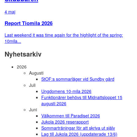
4 maj
Report Tiomila 2026
Last weekend it was time again for the highlight of the spring:
10mila...
Nyhetsarkiv
2026
Augusti
StOF:s sommarläger vid Sundby gård
Juli
Ungdomens 10-mila 2026
Funktionärer behövs till Midnattsloppet 15
augusti 2026
Juni
Välkommen till Paradiset 2026
Jukola 2026 reserapport
Sommarträningar för att skriva ut själv
Lag till Jukola 2026 (uppdaterade 13/6)