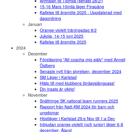
Anmälan till Tiomila (senast 28/2!)
15-16 Mars 10mila läger Finspång
Kallelse till årsmöte 2025 - Uppdaterad med
dagordning
Januari
Orange-violett träningsdag 8/2
Jukola, 14-15 juni 2025
Kallelse till årsmöte 2025
2024
December
Föreläsning "Att coacha mig själv" med Anneli
Östberg
Senaste nytt från styrelsen, december 2024
SM Läger i Karlstad
Hjälp till med klubbens lördagslångpass!
Din insats är viktig!
November
Snättringe SK national team runners 2025
Rapport från Natt-KM 2024 för barn och
ungdomar
Höstläger i Karlstad 29:e Nov till 1:a Dec
Inbjudan orange-violett (och junior) läger 6-8
december- Åland