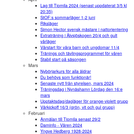
Lag till Tiomila 2024 (senast uppdaterat 3/5 kl
20:35)
StOF:s sommarläger 1-2 juni
Riksläger
Simon Hector svensk mästare i nattorientering
Extraträning i Älvsjöskogen 20/4 och gult
vårläger
Vårstart för våra barn och ungdomar 11/4
Tränings och tävlingsprogrammet för våren
Stabil start på säsongen
Mars
Nybörjarkurs för alla åldrar
Du behövs som funktionär!
Senaste nytt från styrelsen, mars 2024
Träningsdag i Nynäshamn Lördag den 16:e
mars
Upptaktsdag/dagläger för orange-violett grupp
Vårkickoff 16/3 (grön, vit och gul grupp)
Februari
Anmälan till Tiomila senast 29/2
Daminfo - Våren 2024
Yngve Hedberg 1928-2024