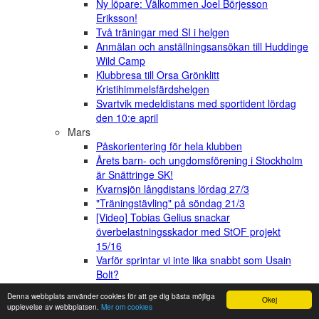
Ny löpare: Välkommen Joel Börjesson
Eriksson!
Två träningar med SI i helgen
Anmälan och anställningsansökan till Huddinge
Wild Camp
Klubbresa till Orsa Grönklitt
Kristihimmelsfärdshelgen
Svartvik medeldistans med sportident lördag
den 10:e april
Mars
Påskorientering för hela klubben
Årets barn- och ungdomsförening i Stockholm
är Snättringe SK!
Kvarnsjön långdistans lördag 27/3
"Träningstävling" på söndag 21/3
[Video] Tobias Gelius snackar
överbelastningsskador med StOF projekt
15/16
Varför sprintar vi inte lika snabbt som Usain
Bolt?
Lördagsträning 13:e Mars vid Albyfriluftsgård
Denna webbplats använder cookies för att ge dig bästa möjliga
Okej
för 13-16 åringar
upplevelse av webbplatsen.
Mer om cookies
Möjlighet att träna även för Vuxenmotion