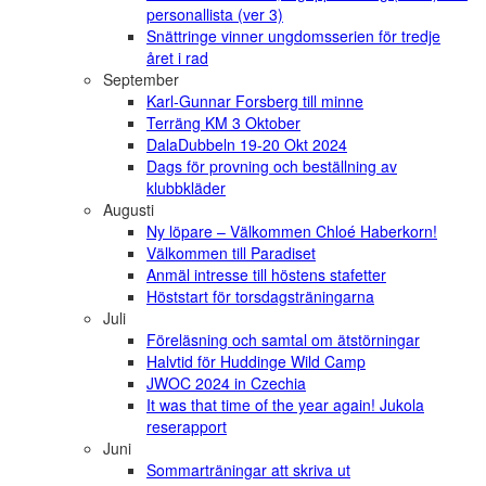
personallista (ver 3)
Snättringe vinner ungdomsserien för tredje
året i rad
September
Karl-Gunnar Forsberg till minne
Terräng KM 3 Oktober
DalaDubbeln 19-20 Okt 2024
Dags för provning och beställning av
klubbkläder
Augusti
Ny löpare – Välkommen Chloé Haberkorn!
Välkommen till Paradiset
Anmäl intresse till höstens stafetter
Höststart för torsdagsträningarna
Juli
Föreläsning och samtal om ätstörningar
Halvtid för Huddinge Wild Camp
JWOC 2024 in Czechia
It was that time of the year again! Jukola
reserapport
Juni
Sommarträningar att skriva ut