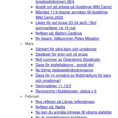
torsdagsträningen 28/4
Ansök om att arbeta på Huddinge Wild Camp!
Måndag 11/4 öppnar anmälan till Huddinge
Wild Camp 2022
Läger för gul grupp 23-24 april / Stof
sommarläger 14-15 maj
Nyfiken på: Barbro Cedérus
Ny löpare: Välkommen Peleg Mitzafon
Mars
Vårstart för våra barn och ungdomar
Dagläger för grön och vit grupp
Nytt nummer av Orientering Stockholm
Dags för stafettsäsong - anmäl dig!
Nu börjar tisdagsteknikträningarna
Dags för ny omgång av Nybörjarkurs för barn
och ungdomar!
Hemmaläger 11-13/3
Renovering i klubbstugan- status v 9
Februari
Nya reflexer på Långa reflexslingan
Nyfiken på: Nadja
Nu kan du anmäla intresse till vårens stafetter
Nu är restriktionerna borttagna