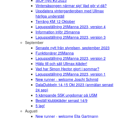
StOF-nytt #3-2023
Vintersäsongen närmar sig! Vad gör vi då?
Uppdatera vintergarderoben med Ullmax
härliga underställ
Terräng KM 12 Oktober
Laguppställning 25Manna 2023, version 4
Information inför 25manna
Laguppställning 25Manna 2023, version 3
September
Senaste nytt från styrelsen, september 2023
Funktionärer 25Manna
Laguppställning 25Manna 2023, version 2
Hjälp till och sälj Ullmax-kläder!
Vad har Simon Hector gjort i sommar?
Laguppställning 25Manna 2023, version 1
New runner - welcome Joschi Schmid
DalaDubbeln 14-15 Okt 2023 (anmälan senast
24 sep)
5 kämpande SSK ungdomar på USM
Beställ klubbkläder senast 14/9
5 lag!
Augusti
New runner - welcome Elia Gartmann