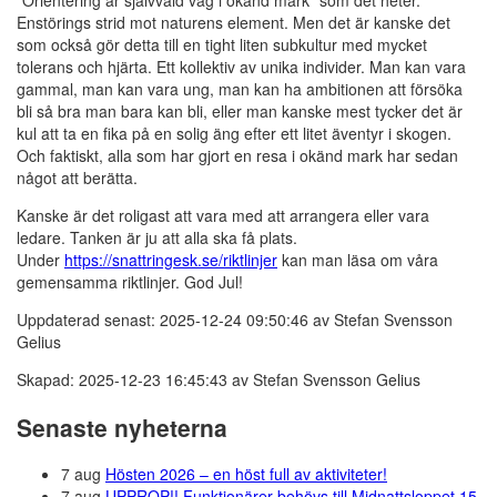
"Orientering är självvald väg i okänd mark” som det heter.
Enstörings strid mot naturens element. Men det är kanske det
som också gör detta till en tight liten subkultur med mycket
tolerans och hjärta. Ett kollektiv av unika individer. Man kan vara
gammal, man kan vara ung, man kan ha ambitionen att försöka
bli så bra man bara kan bli, eller man kanske mest tycker det är
kul att ta en fika på en solig äng efter ett litet äventyr i skogen.
Och faktiskt, alla som har gjort en resa i okänd mark har sedan
något att berätta.
Kanske är det roligast att vara med att arrangera eller vara
ledare. Tanken är ju att alla ska få plats.
Under
https://snattringesk.se/riktlinjer
kan man läsa om våra
gemensamma riktlinjer. God Jul!
Uppdaterad senast: 2025-12-24 09:50:46 av Stefan Svensson
Gelius
Skapad: 2025-12-23 16:45:43 av Stefan Svensson Gelius
Senaste nyheterna
7 aug
Hösten 2026 – en höst full av aktiviteter!
7 aug
UPPROP!! Funktionärer behövs till Midnattsloppet 15