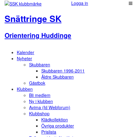
Logga in
Snättringe SK
Orientering Huddinge
Kalender
Nyheter
Skubbaren
Skubbaren 1996-2011
Äldre Skubbaren
Gästbok
Klubben
Bli medlem
Ny i klubben
Avima (fd Webforum)
Klubbshop
Klädkollektion
Övriga produkter
Prislista