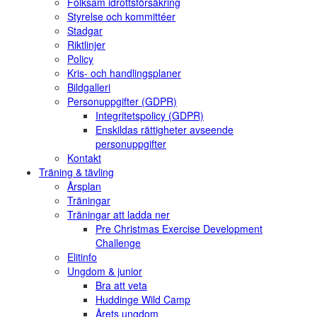
Folksam idrottsförsäkring
Styrelse och kommittéer
Stadgar
Riktlinjer
Policy
Kris- och handlingsplaner
Bildgalleri
Personuppgifter (GDPR)
Integritetspolicy (GDPR)
Enskildas rättigheter avseende
personuppgifter
Kontakt
Träning & tävling
Årsplan
Träningar
Träningar att ladda ner
Pre Christmas Exercise Development
Challenge
Elitinfo
Ungdom & junior
Bra att veta
Huddinge Wild Camp
Årets ungdom