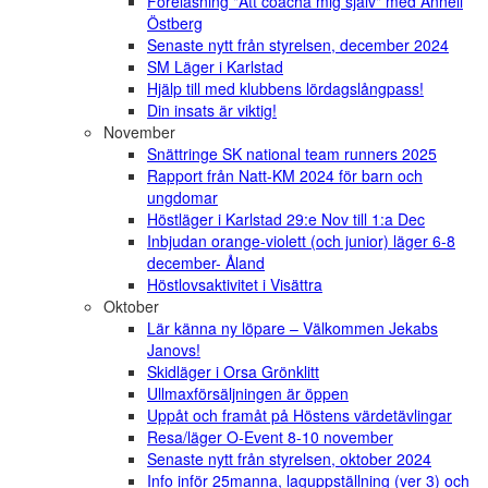
Föreläsning "Att coacha mig själv" med Anneli
Östberg
Senaste nytt från styrelsen, december 2024
SM Läger i Karlstad
Hjälp till med klubbens lördagslångpass!
Din insats är viktig!
November
Snättringe SK national team runners 2025
Rapport från Natt-KM 2024 för barn och
ungdomar
Höstläger i Karlstad 29:e Nov till 1:a Dec
Inbjudan orange-violett (och junior) läger 6-8
december- Åland
Höstlovsaktivitet i Visättra
Oktober
Lär känna ny löpare – Välkommen Jekabs
Janovs!
Skidläger i Orsa Grönklitt
Ullmaxförsäljningen är öppen
Uppåt och framåt på Höstens värdetävlingar
Resa/läger O-Event 8-10 november
Senaste nytt från styrelsen, oktober 2024
Info inför 25manna, laguppställning (ver 3) och