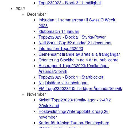
Topp232023 - Block 3 : Uthållighet
2022
December
Inbjudan till sommarresa till Swiss O Week
2023
Klubbmatch 14 januari
Topp232023 - Block 2 : Styrka/Power
Natt Sprint Cup #2 onsdag 21 december
Information Topp232023
Gemensamt firande av årets alla framgångar
Orientering Stockholm no.4 är nu publicerad
Reserapport Topp232023/10mila-läger
Årsunda/Storvik
Topp232023 - Block 1 : Startblocket
Nu julstädar vi klubbstugan!
PM Topp232023/10mila-läger Årsunda/Storvik
November
Kickoff Topp23023/10mila-läger - 2-4/12
Gästrikland
Höstavslutning/Vinterupptakt lördag 26
november
Kartor för träning Tumba-Flemingsberg