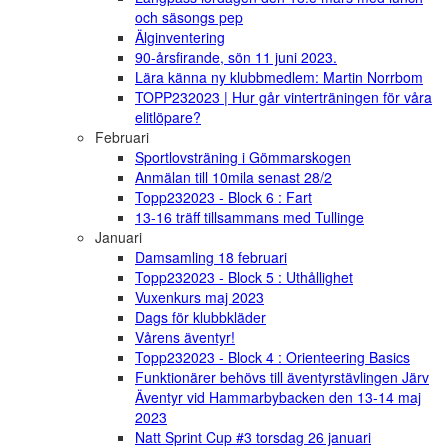
och säsongs pep
Älginventering
90-årsfirande, sön 11 juni 2023.
Lära känna ny klubbmedlem: Martin Norrbom
TOPP232023 | Hur går vinterträningen för våra
elitlöpare?
Februari
Sportlovsträning i Gömmarskogen
Anmälan till 10mila senast 28/2
Topp232023 - Block 6 : Fart
13-16 träff tillsammans med Tullinge
Januari
Damsamling 18 februari
Topp232023 - Block 5 : Uthållighet
Vuxenkurs maj 2023
Dags för klubbkläder
Vårens äventyr!
Topp232023 - Block 4 : Orienteering Basics
Funktionärer behövs till äventyrstävlingen Järv
Äventyr vid Hammarbybacken den 13-14 maj
2023
Natt Sprint Cup #3 torsdag 26 januari