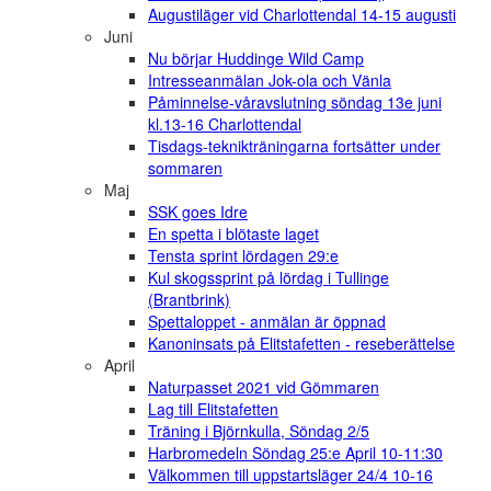
Augustiläger vid Charlottendal 14-15 augusti
Juni
Nu börjar Huddinge Wild Camp
Intresseanmälan Jok-ola och Vänla
Påminnelse-våravslutning söndag 13e juni
kl.13-16 Charlottendal
Tisdags-teknikträningarna fortsätter under
sommaren
Maj
SSK goes Idre
En spetta i blötaste laget
Tensta sprint lördagen 29:e
Kul skogssprint på lördag i Tullinge
(Brantbrink)
Spettaloppet - anmälan är öppnad
Kanoninsats på Elitstafetten - reseberättelse
April
Naturpasset 2021 vid Gömmaren
Lag till Elitstafetten
Träning i Björnkulla, Söndag 2/5
Harbromedeln Söndag 25:e April 10-11:30
Välkommen till uppstartsläger 24/4 10-16