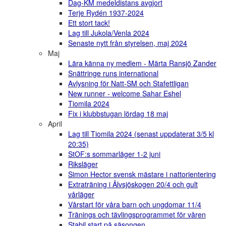
Dag-KM medeldistans avgjort
Terje Rydén 1937-2024
Ett stort tack!
Lag till Jukola/Venla 2024
Senaste nytt från styrelsen, maj 2024
Maj
Lära känna ny medlem - Märta Ransjö Zander
Snättringe runs international
Avlysning för Natt-SM och Stafettligan
New runner - welcome Sahar Eshel
Tiomila 2024
Fix i klubbstugan lördag 18 maj
April
Lag till Tiomila 2024 (senast uppdaterat 3/5 kl
20:35)
StOF:s sommarläger 1-2 juni
Riksläger
Simon Hector svensk mästare i nattorientering
Extraträning i Älvsjöskogen 20/4 och gult
vårläger
Vårstart för våra barn och ungdomar 11/4
Tränings och tävlingsprogrammet för våren
Stabil start på säsongen