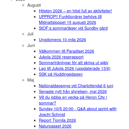
Augusti
Hösten 2026 – en höst full av aktiviteter!
UPPROP!! Funktionärer behövs till
Midnattsloppet 15 augusti 2026
StOF:s sommarläger vid Sundby gård
Juli
Ungdomens 10-mila 2026
Juni
Välkommen till Paradiset 2026
Jukola 2026 reserapport
Sommarträningar för att skriva ut själv
Lag till Jukola 2026 (uppdaterade 13/6)
SSK på Huddingedagen
Maj
Nationaldagsmys vid Charlottendal 6 juni
Senaste nytt från styrelsen, maj 2026
Vill du jobba en vecka på Heron City i
sommar?
Sunday 10/5 20:00 - Q&A about sprint with
Joschi Schmid
Report Tiomila 2026
Naturpasset 2026