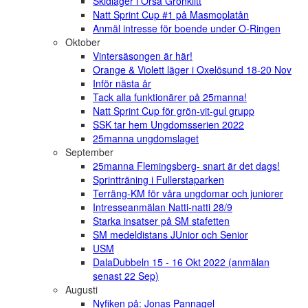
Skidläger i Orsa Grönklitt
Natt Sprint Cup #1 på Masmoplatån
Anmäl intresse för boende under O-Ringen
Oktober
Vintersäsongen är här!
Orange & Violett läger i Oxelösund 18-20 Nov
Inför nästa år
Tack alla funktionärer på 25manna!
Natt Sprint Cup för grön-vit-gul grupp
SSK tar hem Ungdomsserien 2022
25manna ungdomslaget
September
25manna Flemingsberg- snart är det dags!
Sprintträning i Fullerstaparken
Terräng-KM för våra ungdomar och juniorer
Intresseanmälan Natti-natti 28/9
Starka insatser på SM stafetten
SM medeldistans JUnior och Senior
USM
DalaDubbeln 15 - 16 Okt 2022 (anmälan
senast 22 Sep)
Augusti
Nyfiken på: Jonas Pannagel