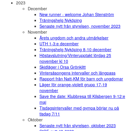
2023
December
New runner - welcome Johan Stenström
Träningshelg Nyköping
Senaste nytt från styrelsen, november 2023
November
Årets ungdom och andra utmärkelser
UTH 1-3:e december
Träningshelg Nyköping 8-10 december
Höstavslutning/Vinterupptakt lördag 25
november kl 10
Skidläger i Orsa Grönklitt
Vintersäsongens intervaller och långpass
Rapport från Natt-KM för barn och ungdomar
Läger för orange-violett grupp 17-19
november
Save the date: Klubbresa till Kilsbergen 9-12:e
maj
Tisdagsintervaller med gympa börjar nu på
tisdag 7/11
Oktober
Senaste nytt från styrelsen, oktober 2023