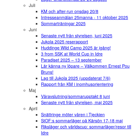
Juli
KM och after-run onsdag 20/8
Intresseanmälan 25manna - 11 oktober 2025
Sommarträningar 2025
Juni
Senaste nytt från styrelsen, juni 2025
Jukola 2025 reserapport
Huddinge Wild Camp 2025 är igång!
3 from SSK at World Cup in Idre
Paradiset 2025 – 13 september
Lär känna ny löpare – Välkommen Ernest Pou
Bruns!
Lag till Jukola 2025 (uppdaterat 7/6)
Rapport från KM i inomhusorientering
Maj
Våravslutning/sommarupptakt 8 juni
Senaste nytt från styrelsen, maj 2025
April
Snättringe möter våren i Tjeckien
StOF:s sommarläger på Kärsön 17-18 maj
Riksläger och världscup: sommarläger/resor till
Idre