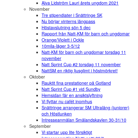
Alva Lidström Lauri årets ungdom 2021
November
Tre stipendiater i Snättringe SK
Nu börjar vinterns långpass
Höstavslutning sön 5 dec
Rapport från Natt-KM för barn och ungdomar
Orange/Violett i Ockle
10mila-läger 3-5/12
Natt-KM för barn och ungdomar torsdag 11
november
Natt Sprint Cup #2 torsdag 11 november
NattSM en riktig ljusglimt i höstmörkret!
Oktober
Rauktit fina prestationer på Gotland
Natt Sprint Cup #1 vid Sundby
Hemsidan får en ansiktslyftning
Vi flyttar nu cafét inomhus
Snättringe arrangerar SM Ultralång (juniorer)
och Höstlunken
Intresseanmälan Smålandskavlen 30-31/10
September
Vi startar upp lite försiktigt