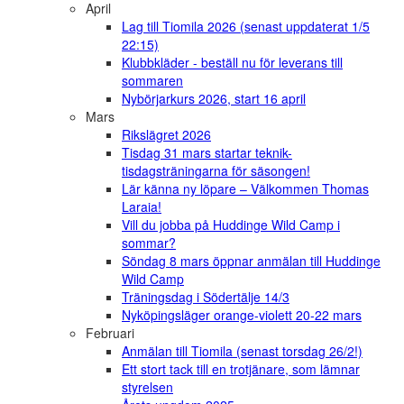
April
Lag till Tiomila 2026 (senast uppdaterat 1/5
22:15)
Klubbkläder - beställ nu för leverans till
sommaren
Nybörjarkurs 2026, start 16 april
Mars
Rikslägret 2026
Tisdag 31 mars startar teknik-
tisdagsträningarna för säsongen!
Lär känna ny löpare – Välkommen Thomas
Laraia!
Vill du jobba på Huddinge Wild Camp i
sommar?
Söndag 8 mars öppnar anmälan till Huddinge
Wild Camp
Träningsdag i Södertälje 14/3
Nyköpingsläger orange-violett 20-22 mars
Februari
Anmälan till Tiomila (senast torsdag 26/2!)
Ett stort tack till en trotjänare, som lämnar
styrelsen