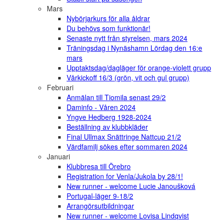
Mars
Nybörjarkurs för alla åldrar
Du behövs som funktionär!
Senaste nytt från styrelsen, mars 2024
Träningsdag i Nynäshamn Lördag den 16:e
mars
Upptaktsdag/dagläger för orange-violett grupp
Vårkickoff 16/3 (grön, vit och gul grupp)
Februari
Anmälan till Tiomila senast 29/2
Daminfo - Våren 2024
Yngve Hedberg 1928-2024
Beställning av klubbkläder
Final Ullmax Snättringe Nattcup 21/2
Värdfamilj sökes efter sommaren 2024
Januari
Klubbresa till Örebro
Registration for Venla/Jukola by 28/1!
New runner - welcome Lucie Janoušková
Portugal-läger 9-18/2
Arrangörsutbildningar
New runner - welcome Lovisa Lindqvist