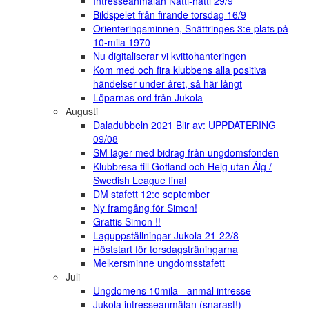
Intresseanmälan Natti-natti 29/9
Bildspelet från firande torsdag 16/9
Orienteringsminnen, Snättringes 3:e plats på
10-mila 1970
Nu digitaliserar vi kvittohanteringen
Kom med och fira klubbens alla positiva
händelser under året, så här långt
Löparnas ord från Jukola
Augusti
Daladubbeln 2021 Blir av: UPPDATERING
09/08
SM läger med bidrag från ungdomsfonden
Klubbresa till Gotland och Helg utan Älg /
Swedish League final
DM stafett 12:e september
Ny framgång för Simon!
Grattis Simon !!
Laguppställningar Jukola 21-22/8
Höststart för torsdagsträningarna
Melkersminne ungdomsstafett
Juli
Ungdomens 10mila - anmäl intresse
Jukola intresseanmälan (snarast!)