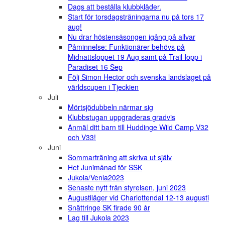
Dags att beställa klubbkläder.
Start för torsdagsträningarna nu på tors 17
aug!
Nu drar höstensäsongen igång på allvar
Påminnelse: Funktionärer behövs på
Midnattsloppet 19 Aug samt på Trail-lopp i
Paradiset 16 Sep
Följ Simon Hector och svenska landslaget på
världscupen i Tjeckien
Juli
Mörtsjödubbeln närmar sig
Klubbstugan uppgraderas gradvis
Anmäl ditt barn till Huddinge Wild Camp V32
och V33!
Juni
Sommarträning att skriva ut själv
Het Junimånad för SSK
Jukola/Venla2023
Senaste nytt från styrelsen, juni 2023
Augustiläger vid Charlottendal 12-13 augusti
Snättringe SK firade 90 år
Lag till Jukola 2023