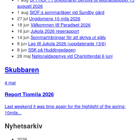
augusti 2026
1 aug
StOF:s sommarläger vid Sundby gård
27 jul
Ungdomens 10-mila 2026
18 jun
Välkommen till Paradiset 2026
16 jun
Jukola 2026 reserapport
14 jun
Sommarträningar för att skriva ut själv
8 jun
Lag till Jukola 2026 (uppdaterade 13/6)
8 jun
SSK på Huddingedagen
28 maj
Nationaldagsmys vid Charlottendal 6 juni
Skubbaren
4 maj
Report Tiomila 2026
Last weekend it was time again for the highlight of the spring:
10mila...
Nyhetsarkiv
2026