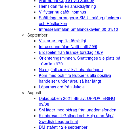
Natt Sprint Cup #1 vid Sundby
Hemsidan får en ansiktslyftning
Vi flyttar nu cafét inomhus
Snättringe arrangerar SM Ultralång (juniorer)
och Höstlunken
Intresseanmälan Smålandskavlen 30-31/10
September
Vi startar upp lite försiktigt
Intresseanmälan Natti-natti 29/9
Bildspelet från firande torsdag 16/9
Orienteringsminnen, Snättringes 3:e plats på
10-mila 1970
Nu digitaliserar vi kvittohanteringen
Kom med och fira klubbens alla positiva
händelser under året, så här långt
Löparnas ord från Jukola
Augusti
Daladubbeln 2021 Blir av: UPPDATERING
09/08
SM läger med bidrag från ungdomsfonden
Klubbresa till Gotland och Helg utan Älg /
Swedish League final
DM stafett 12:e september