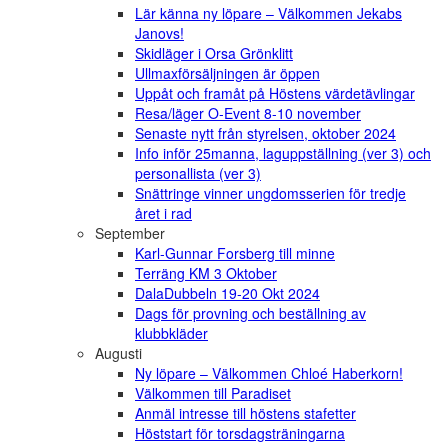
Lär känna ny löpare – Välkommen Jekabs
Janovs!
Skidläger i Orsa Grönklitt
Ullmaxförsäljningen är öppen
Uppåt och framåt på Höstens värdetävlingar
Resa/läger O-Event 8-10 november
Senaste nytt från styrelsen, oktober 2024
Info inför 25manna, laguppställning (ver 3) och
personallista (ver 3)
Snättringe vinner ungdomsserien för tredje
året i rad
September
Karl-Gunnar Forsberg till minne
Terräng KM 3 Oktober
DalaDubbeln 19-20 Okt 2024
Dags för provning och beställning av
klubbkläder
Augusti
Ny löpare – Välkommen Chloé Haberkorn!
Välkommen till Paradiset
Anmäl intresse till höstens stafetter
Höststart för torsdagsträningarna