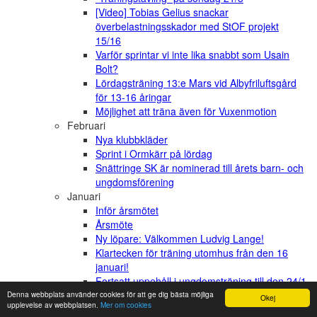
[Video] Tobias Gelius snackar
överbelastningsskador med StOF projekt
15/16
Varför sprintar vi inte lika snabbt som Usain
Bolt?
Lördagsträning 13:e Mars vid Albyfriluftsgård
för 13-16 åringar
Möjlighet att träna även för Vuxenmotion
Februari
Nya klubbkläder
Sprint i Ormkärr på lördag
Snättringe SK är nominerad till årets barn- och
ungdomsförening
Januari
Inför årsmötet
Årsmöte
Ny löpare: Välkommen Ludvig Lange!
Klartecken för träning utomhus från den 16
januari!
Fortsatt uppehåll i ungdomsträning till den 24/1
2020
Denna webbplats använder cookies för att ge dig bästa möjliga
Okej
upplevelse av webbplatsen.
Mer om cookies
December