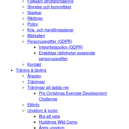
Folksam idrottsförsäkring
Styrelse och kommittéer
Stadgar
Riktlinjer
Policy
Kris- och handlingsplaner
Bildgalleri
Personuppgifter (GDPR)
Integritetspolicy (GDPR)
Enskildas rättigheter avseende
personuppgifter
Kontakt
Träning & tävling
Årsplan
Träningar
Träningar att ladda ner
Pre Christmas Exercise Development
Challenge
Elitinfo
Ungdom & junior
Bra att veta
Huddinge Wild Camp
Årets ungdom