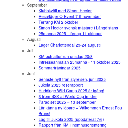
September
Klubbkväll med Simon Hector
Resa/läger O-Event 7-9 november
Terräng KM 2 oktober
Simon Hector svensk mästare i Långdistans
25manna 2025 - lördag 11 oktober
Augusti
Läger Charlottendal 23-24 augusti
Juli
KM och after-run onsdag 20/8
Intresseanmälan 25manna - 11 oktober 2025
Sommarträningar 2025
Juni
Senaste nytt från styrelsen, juni 2025
Jukola 2025 reserapport
Huddinge Wild Camp 2025 är igång!
3 from SSK at World Cup in Idre
Paradiset 2025 – 13 september
Lär känna ny löpare – Välkommen Ernest Pou
Bruns!
Lag till Jukola 2025 (uppdaterat 7/6)
Rapport från KM i inomhusorientering