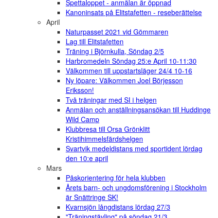
Spettaloppet - anmälan är öppnad
Kanoninsats på Elitstafetten - reseberättelse
April
Naturpasset 2021 vid Gömmaren
Lag till Elitstafetten
Träning i Björnkulla, Söndag 2/5
Harbromedeln Söndag 25:e April 10-11:30
Välkommen till uppstartsläger 24/4 10-16
Ny löpare: Välkommen Joel Börjesson
Eriksson!
Två träningar med SI i helgen
Anmälan och anställningsansökan till Huddinge
Wild Camp
Klubbresa till Orsa Grönklitt
Kristihimmelsfärdshelgen
Svartvik medeldistans med sportident lördag
den 10:e april
Mars
Påskorientering för hela klubben
Årets barn- och ungdomsförening i Stockholm
är Snättringe SK!
Kvarnsjön långdistans lördag 27/3
"Träningstävling" på söndag 21/3