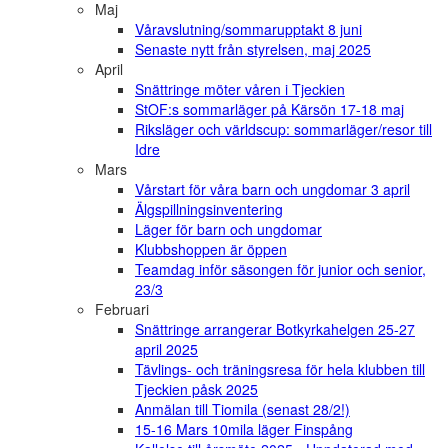
Maj
Våravslutning/sommarupptakt 8 juni
Senaste nytt från styrelsen, maj 2025
April
Snättringe möter våren i Tjeckien
StOF:s sommarläger på Kärsön 17-18 maj
Riksläger och världscup: sommarläger/resor till
Idre
Mars
Vårstart för våra barn och ungdomar 3 april
Älgspillningsinventering
Läger för barn och ungdomar
Klubbshoppen är öppen
Teamdag inför säsongen för junior och senior,
23/3
Februari
Snättringe arrangerar Botkyrkahelgen 25-27
april 2025
Tävlings- och träningsresa för hela klubben till
Tjeckien påsk 2025
Anmälan till Tiomila (senast 28/2!)
15-16 Mars 10mila läger Finspång