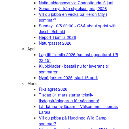
Nationaldagsmys vid Charlottendal 6 juni
Senaste nytt från styrelsen, maj 2026
Vill du jobba en vecka på Heron City i
sommar?
Sunday 10/5 20:00 - Q&A about sprint with
Joschi Schmid
Report Tiomila 2026
Naturpasset 2026
April
Lag till Tiomila 2026 (senast uppdaterat 1/5
22:15)
Klubbkläder - beställ nu för leverans till
sommaren
Nybörjarkurs 2026, start 16 april
Mars
Rikslägret 2026
Tisdag 31 mars startar teknik-
tisdagsträningarna för säsongen!
Lär känna ny löpare – Välkommen Thomas
Laraia!
Vill du jobba på Huddinge Wild Camp i
sommar?