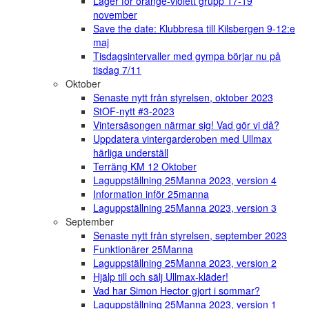
Läger för orange-violett grupp 17-19
november
Save the date: Klubbresa till Kilsbergen 9-12:e
maj
Tisdagsintervaller med gympa börjar nu på
tisdag 7/11
Oktober
Senaste nytt från styrelsen, oktober 2023
StOF-nytt #3-2023
Vintersäsongen närmar sig! Vad gör vi då?
Uppdatera vintergarderoben med Ullmax
härliga underställ
Terräng KM 12 Oktober
Laguppställning 25Manna 2023, version 4
Information inför 25manna
Laguppställning 25Manna 2023, version 3
September
Senaste nytt från styrelsen, september 2023
Funktionärer 25Manna
Laguppställning 25Manna 2023, version 2
Hjälp till och sälj Ullmax-kläder!
Vad har Simon Hector gjort i sommar?
Laguppställning 25Manna 2023, version 1