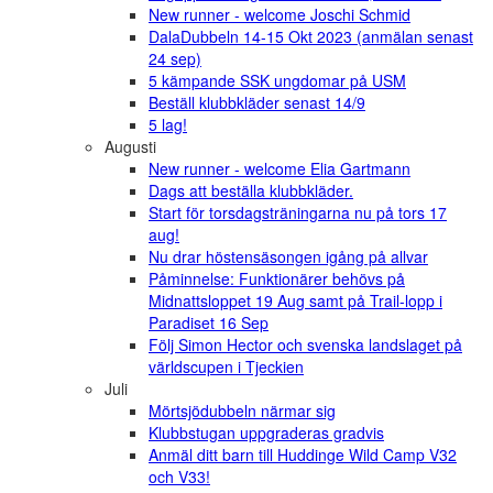
New runner - welcome Joschi Schmid
DalaDubbeln 14-15 Okt 2023 (anmälan senast
24 sep)
5 kämpande SSK ungdomar på USM
Beställ klubbkläder senast 14/9
5 lag!
Augusti
New runner - welcome Elia Gartmann
Dags att beställa klubbkläder.
Start för torsdagsträningarna nu på tors 17
aug!
Nu drar höstensäsongen igång på allvar
Påminnelse: Funktionärer behövs på
Midnattsloppet 19 Aug samt på Trail-lopp i
Paradiset 16 Sep
Följ Simon Hector och svenska landslaget på
världscupen i Tjeckien
Juli
Mörtsjödubbeln närmar sig
Klubbstugan uppgraderas gradvis
Anmäl ditt barn till Huddinge Wild Camp V32
och V33!