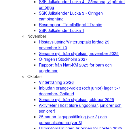
SSK Julkalender Lucka 4 - 25manna, vi gör det
omöjliga
SSK Julkalender Lucka 3 - Oringen
campinghäng
Reserapport Tiomilalägret i Tranås
SSK Julkalender Lucka 1
November
Höstavslutning/Vinterupptakt lördag 29
november kl 10
Senaste nytt från styrelsen, november 2025
O-ringen i Stockholm 2027
Rapport från Natt-KM 2025 för barn och
ungdomar
Oktober
Vinterträning 25/26
Inbjudan orange-violett (och junior) läger 5-7
december- Gotland
Senaste nytt från styrelsen, oktober 2025
Aktiviteter i höst äldre ungdomar, juniorer och
seniorer!
25manna, laguppställning (ver 3) och
personalschema (ver 3)
Ullmaxförsäljningen är öppen för hösten 2025