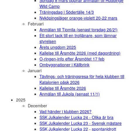
Söndag 8 mars öppnar anmälan till Huddinge
Wild Camp
Träningsdag i Södertälje 14/3
Nyköpingsläger orange-violett 20-22 mars
Februari
Anmälan till Tiomila (senast torsdag 26/2!)
Ett stort tack till en trotjänare, som lämnar
styrelsen
Årets ungdom 2025
Kallelse till Årsmöte 2026 (med dagordning)
O-ringen-info efter Årsmötet 17 feb
Ombyggnationer i Källbrink
Januari
Tävlings- och träningsresa för hela klubben till
Katalonien påsk 2026
Kallelse till Årsmöte 2026
Anmälan till Jukola (senast 11/1)
2025
December
Vad händer i klubben 2026?
SSK Julkalender Lucka 24 - Olika är bra
SSK Julkalender Lucka 23 - Svensk mästare
SSK Julkalender Lucka 22 - spontanidrott