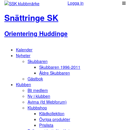
Logga in
Snättringe SK
Orientering Huddinge
Kalender
Nyheter
Skubbaren
Skubbaren 1996-2011
Äldre Skubbaren
Gästbok
Klubben
Bli medlem
Ny i klubben
Avima (fd Webforum)
Klubbshop
Klädkollektion
Övriga produkter
Prislista