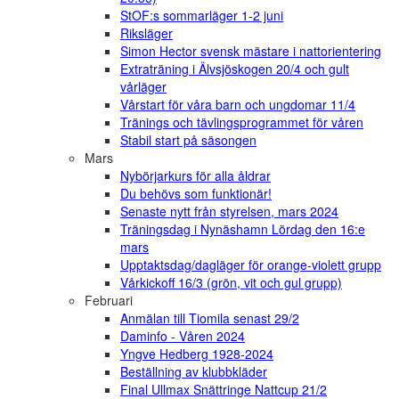
StOF:s sommarläger 1-2 juni
Riksläger
Simon Hector svensk mästare i nattorientering
Extraträning i Älvsjöskogen 20/4 och gult
vårläger
Vårstart för våra barn och ungdomar 11/4
Tränings och tävlingsprogrammet för våren
Stabil start på säsongen
Mars
Nybörjarkurs för alla åldrar
Du behövs som funktionär!
Senaste nytt från styrelsen, mars 2024
Träningsdag i Nynäshamn Lördag den 16:e
mars
Upptaktsdag/dagläger för orange-violett grupp
Vårkickoff 16/3 (grön, vit och gul grupp)
Februari
Anmälan till Tiomila senast 29/2
Daminfo - Våren 2024
Yngve Hedberg 1928-2024
Beställning av klubbkläder
Final Ullmax Snättringe Nattcup 21/2