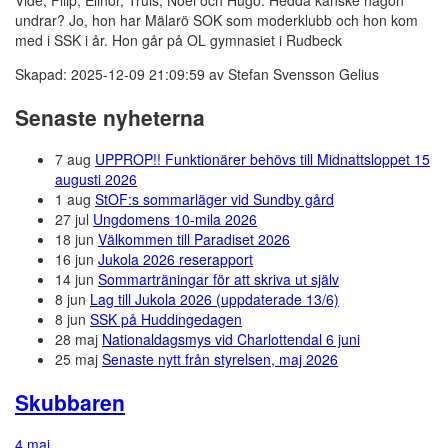
Vide, Filip, Elinor, Truls, Noel och Hugo. Hedda kanske någon
undrar? Jo, hon har Mälarö SOK som moderklubb och hon kom
med i SSK i år. Hon går på OL gymnasiet i Rudbeck
Skapad: 2025-12-09 21:09:59 av Stefan Svensson Gelius
Senaste nyheterna
7 aug
UPPROP!! Funktionärer behövs till Midnattsloppet 15
augusti 2026
1 aug
StOF:s sommarläger vid Sundby gård
27 jul
Ungdomens 10-mila 2026
18 jun
Välkommen till Paradiset 2026
16 jun
Jukola 2026 reserapport
14 jun
Sommarträningar för att skriva ut själv
8 jun
Lag till Jukola 2026 (uppdaterade 13/6)
8 jun
SSK på Huddingedagen
28 maj
Nationaldagsmys vid Charlottendal 6 juni
25 maj
Senaste nytt från styrelsen, maj 2026
Skubbaren
4 maj