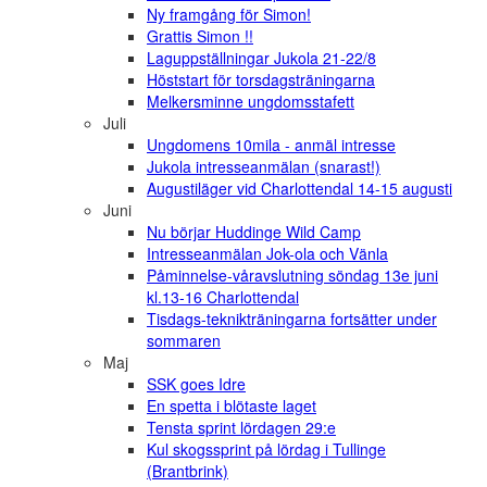
Ny framgång för Simon!
Grattis Simon !!
Laguppställningar Jukola 21-22/8
Höststart för torsdagsträningarna
Melkersminne ungdomsstafett
Juli
Ungdomens 10mila - anmäl intresse
Jukola intresseanmälan (snarast!)
Augustiläger vid Charlottendal 14-15 augusti
Juni
Nu börjar Huddinge Wild Camp
Intresseanmälan Jok-ola och Vänla
Påminnelse-våravslutning söndag 13e juni
kl.13-16 Charlottendal
Tisdags-teknikträningarna fortsätter under
sommaren
Maj
SSK goes Idre
En spetta i blötaste laget
Tensta sprint lördagen 29:e
Kul skogssprint på lördag i Tullinge
(Brantbrink)