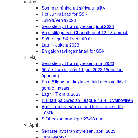
Juni
Sommarträning att skriva ut själv
Het Junimånad för SSK
Jukola/Venla2023
Senaste nytt från styrelsen, juni 2023
Augustiläger vid Charlottendal 12-13 augusti
Snättringe SK firade 90 år
Lag till Jukola 2023
En galen tävlingsmånad för SSK
Maj
Senaste nytt från styrelsen, maj 2023
90-årsfirande, sön 11 juni 2023 (Anmälan
öppnad!)
En möjlighet att knyta kontakt och samtidigt
göra en insats
Lag till Tiomila 2023
Full fart på Swedish League #3-4 i Svalboviken
April – en bra vårmånad i förberedelse för
10Mila
StOF:s sommarläger 27-28 maj
April
Senaste nytt från styrelsen, april 2023
Järv Äventyr