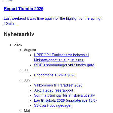
Report Tiomila 2026
Last weekend it was time again for the highlight of the spring:
10mila...
Nyhetsarkiv
2026
Augusti
UPPROP!! Funktionärer behövs till
Midnattsloppet 15 augusti 2026
StOF:s sommarläger vid Sundby gård
Juli
Ungdomens 10-mila 2026
Juni
Välkommen till Paradiset 2026
Jukola 2026 reserapport
Sommarträningar för att skriva ut själv
Lag till Jukola 2026 (uppdaterade 13/6)
SSK på Huddingedagen
Maj