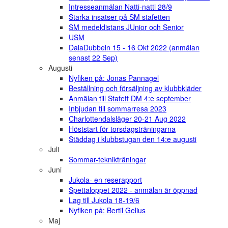
Intresseanmälan Natti-natti 28/9
Starka insatser på SM stafetten
SM medeldistans JUnior och Senior
USM
DalaDubbeln 15 - 16 Okt 2022 (anmälan
senast 22 Sep)
Augusti
Nyfiken på: Jonas Pannagel
Beställning och försäljning av klubbkläder
Anmälan till Stafett DM 4:e september
Inbjudan till sommarresa 2023
Charlottendalsläger 20-21 Aug 2022
Höststart för torsdagsträningarna
Städdag i klubbstugan den 14:e augusti
Juli
Sommar-teknikträningar
Juni
Jukola- en reserapport
Spettaloppet 2022 - anmälan är öppnad
Lag till Jukola 18-19/6
Nyfiken på: Bertil Gelius
Maj