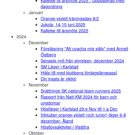
Kallelse till årsmöte 2025 - Uppdaterad med
dagordning
Januari
Orange-violett träningsdag 8/2
Jukola, 14-15 juni 2025
Kallelse till årsmöte 2025
2024
December
Föreläsning "Att coacha mig själv" med Anneli
Östberg
Senaste nytt från styrelsen, december 2024
SM Läger i Karlstad
Hjälp till med klubbens lördagslångpass!
Din insats är viktig!
November
Snättringe SK national team runners 2025
Rapport från Natt-KM 2024 för barn och
ungdomar
Höstläger i Karlstad 29:e Nov till 1:a Dec
Inbjudan orange-violett (och junior) läger 6-8
december- Åland
Höstlovsaktivitet i Visättra
Oktober