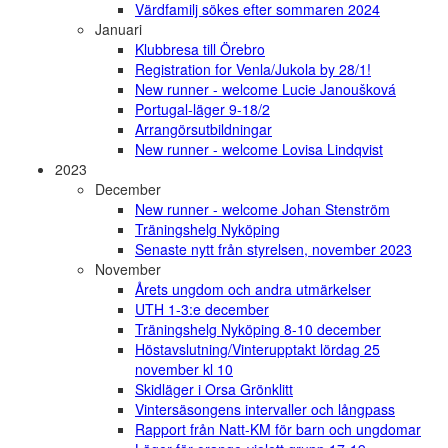
Värdfamilj sökes efter sommaren 2024
Januari
Klubbresa till Örebro
Registration for Venla/Jukola by 28/1!
New runner - welcome Lucie Janoušková
Portugal-läger 9-18/2
Arrangörsutbildningar
New runner - welcome Lovisa Lindqvist
2023
December
New runner - welcome Johan Stenström
Träningshelg Nyköping
Senaste nytt från styrelsen, november 2023
November
Årets ungdom och andra utmärkelser
UTH 1-3:e december
Träningshelg Nyköping 8-10 december
Höstavslutning/Vinterupptakt lördag 25
november kl 10
Skidläger i Orsa Grönklitt
Vintersäsongens intervaller och långpass
Rapport från Natt-KM för barn och ungdomar