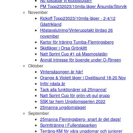
Nu julstädar vi klubbstugan!
PM Topp232023/10mila-läger Årsunda/Storvik
November
Kickoff Topp23023/10mila-läger - 2-4/12
Gästrikland
Höstavslutning/Vinterupptakt lördag 26
november
Kartor för träning Tumba-Flemingsberg
Skidläger i Orsa Grönklitt
Natt Sprint Cup #1 på Masmoplatån
Anmäl intresse för boende under O-Ringen
Oktober
Vintersäsongen är här!
Orange & Violett läger i Oxelösund 18-20 Nov
Inför nästa år
Tack alla funktionärer på 25manna!
Natt Sprint Cup för grön-vit-gul grupp
SSK tar hem Ungdomsserien 2022
25manna ungdomslaget
September
25manna Flemingsberg- snart är det dags!
Sprintträning i Fullerstaparken
Terräng-KM för våra ungdomar och juniorer