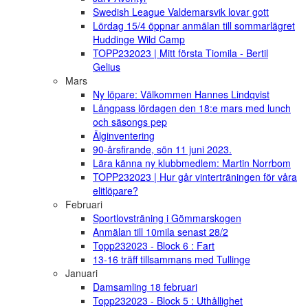
Swedish League Valdemarsvik lovar gott
Lördag 15/4 öppnar anmälan till sommarlägret
Huddinge Wild Camp
TOPP232023 | Mitt första Tiomila - Bertil
Gelius
Mars
Ny löpare: Välkommen Hannes Lindqvist
Långpass lördagen den 18:e mars med lunch
och säsongs pep
Älginventering
90-årsfirande, sön 11 juni 2023.
Lära känna ny klubbmedlem: Martin Norrbom
TOPP232023 | Hur går vinterträningen för våra
elitlöpare?
Februari
Sportlovsträning i Gömmarskogen
Anmälan till 10mila senast 28/2
Topp232023 - Block 6 : Fart
13-16 träff tillsammans med Tullinge
Januari
Damsamling 18 februari
Topp232023 - Block 5 : Uthållighet