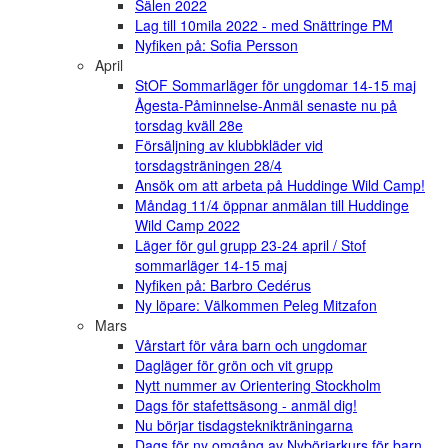
Sälen 2022
Lag till 10mila 2022 - med Snättringe PM
Nyfiken på: Sofia Persson
April
StOF Sommarläger för ungdomar 14-15 maj
Ågesta-Påminnelse-Anmäl senaste nu på
torsdag kväll 28e
Försäljning av klubbkläder vid
torsdagsträningen 28/4
Ansök om att arbeta på Huddinge Wild Camp!
Måndag 11/4 öppnar anmälan till Huddinge
Wild Camp 2022
Läger för gul grupp 23-24 april / Stof
sommarläger 14-15 maj
Nyfiken på: Barbro Cedérus
Ny löpare: Välkommen Peleg Mitzafon
Mars
Vårstart för våra barn och ungdomar
Dagläger för grön och vit grupp
Nytt nummer av Orientering Stockholm
Dags för stafettsäsong - anmäl dig!
Nu börjar tisdagsteknikträningarna
Dags för ny omgång av Nybörjarkurs för barn