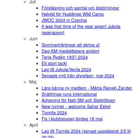
Juli
Föreläsning och samtal om ätstörningar
Halvtid för Huddinge Wild Camp
JWOC 2024 in Czechia
It was that time of the year again! Jukola
reserapport
Juni
Sommarträningar att skriva ut
Dag-KM medeldistans avgjort
Terje Rydén 1937-2024
Ett stort tack!
Lag till Jukola/Venla 2024
Senaste nytt från styrelsen, maj 2024
Maj
Lära känna ny medlem - Märta Ransjö Zander
Snättringe runs international
Avlysning för Natt-SM och Stafettligan
New runner - welcome Sahar Eshel
Tiomila 2024
Fix i klubbstugan lördag 18 maj
April
Lag till Tiomila 2024 (senast uppdaterat 3/5 kl
20:35)