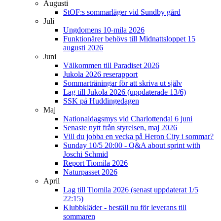
Augusti
StOF:s sommarläger vid Sundby gård
Juli
Ungdomens 10-mila 2026
Funktionärer behövs till Midnattsloppet 15
augusti 2026
Juni
Välkommen till Paradiset 2026
Jukola 2026 reserapport
Sommarträningar för att skriva ut själv
Lag till Jukola 2026 (uppdaterade 13/6)
SSK på Huddingedagen
Maj
Nationaldagsmys vid Charlottendal 6 juni
Senaste nytt från styrelsen, maj 2026
Vill du jobba en vecka på Heron City i sommar?
Sunday 10/5 20:00 - Q&A about sprint with
Joschi Schmid
Report Tiomila 2026
Naturpasset 2026
April
Lag till Tiomila 2026 (senast uppdaterat 1/5
22:15)
Klubbkläder - beställ nu för leverans till
sommaren