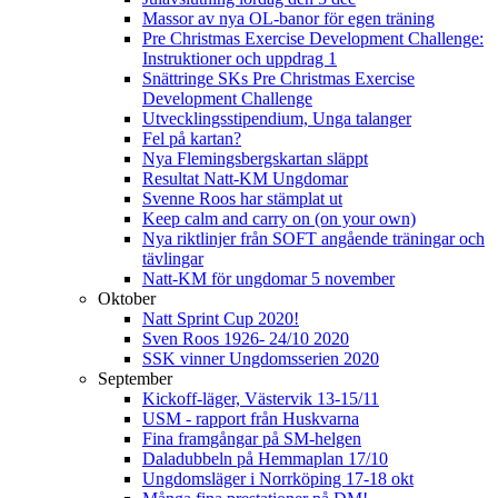
Massor av nya OL-banor för egen träning
Pre Christmas Exercise Development Challenge:
Instruktioner och uppdrag 1
Snättringe SKs Pre Christmas Exercise
Development Challenge
Utvecklingsstipendium, Unga talanger
Fel på kartan?
Nya Flemingsbergskartan släppt
Resultat Natt-KM Ungdomar
Svenne Roos har stämplat ut
Keep calm and carry on (on your own)
Nya riktlinjer från SOFT angående träningar och
tävlingar
Natt-KM för ungdomar 5 november
Oktober
Natt Sprint Cup 2020!
Sven Roos 1926- 24/10 2020
SSK vinner Ungdomsserien 2020
September
Kickoff-läger, Västervik 13-15/11
USM - rapport från Huskvarna
Fina framgångar på SM-helgen
Daladubbeln på Hemmaplan 17/10
Ungdomsläger i Norrköping 17-18 okt