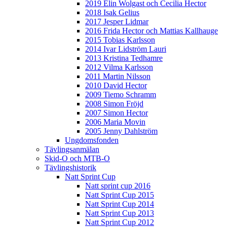
2019 Elin Wolgast och Cecilia Hector
2018 Isak Gelius
2017 Jesper Lidmar
2016 Frida Hector och Mattias Kallhauge
2015 Tobias Karlsson
2014 Ivar Lidström Lauri
2013 Kristina Tedhamre
2012 Vilma Karlsson
2011 Martin Nilsson
2010 David Hector
2009 Tiemo Schramm
2008 Simon Fröjd
2007 Simon Hector
2006 Maria Movin
2005 Jenny Dahlström
Ungdomsfonden
Tävlingsanmälan
Skid-O och MTB-O
Tävlingshistorik
Natt Sprint Cup
Natt sprint cup 2016
Natt Sprint Cup 2015
Natt Sprint Cup 2014
Natt Sprint Cup 2013
Natt Sprint Cup 2012