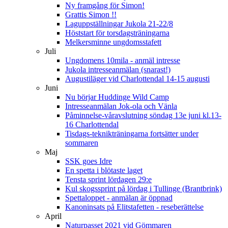
Ny framgång för Simon!
Grattis Simon !!
Laguppställningar Jukola 21-22/8
Höststart för torsdagsträningarna
Melkersminne ungdomsstafett
Juli
Ungdomens 10mila - anmäl intresse
Jukola intresseanmälan (snarast!)
Augustiläger vid Charlottendal 14-15 augusti
Juni
Nu börjar Huddinge Wild Camp
Intresseanmälan Jok-ola och Vänla
Påminnelse-våravslutning söndag 13e juni kl.13-
16 Charlottendal
Tisdags-teknikträningarna fortsätter under
sommaren
Maj
SSK goes Idre
En spetta i blötaste laget
Tensta sprint lördagen 29:e
Kul skogssprint på lördag i Tullinge (Brantbrink)
Spettaloppet - anmälan är öppnad
Kanoninsats på Elitstafetten - reseberättelse
April
Naturpasset 2021 vid Gömmaren