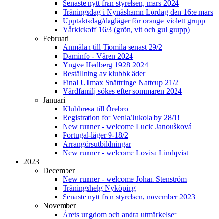
Senaste nytt från styrelsen, mars 2024
Träningsdag i Nynäshamn Lördag den 16:e mars
Upptaktsdag/dagläger för orange-violett grupp
Vårkickoff 16/3 (grön, vit och gul grupp)
Februari
Anmälan till Tiomila senast 29/2
Daminfo - Våren 2024
Yngve Hedberg 1928-2024
Beställning av klubbkläder
Final Ullmax Snättringe Nattcup 21/2
Värdfamilj sökes efter sommaren 2024
Januari
Klubbresa till Örebro
Registration for Venla/Jukola by 28/1!
New runner - welcome Lucie Janoušková
Portugal-läger 9-18/2
Arrangörsutbildningar
New runner - welcome Lovisa Lindqvist
2023
December
New runner - welcome Johan Stenström
Träningshelg Nyköping
Senaste nytt från styrelsen, november 2023
November
Årets ungdom och andra utmärkelser