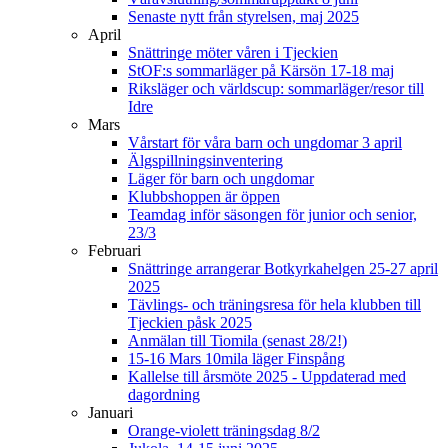
Senaste nytt från styrelsen, maj 2025
April
Snättringe möter våren i Tjeckien
StOF:s sommarläger på Kärsön 17-18 maj
Riksläger och världscup: sommarläger/resor till
Idre
Mars
Vårstart för våra barn och ungdomar 3 april
Älgspillningsinventering
Läger för barn och ungdomar
Klubbshoppen är öppen
Teamdag inför säsongen för junior och senior,
23/3
Februari
Snättringe arrangerar Botkyrkahelgen 25-27 april
2025
Tävlings- och träningsresa för hela klubben till
Tjeckien påsk 2025
Anmälan till Tiomila (senast 28/2!)
15-16 Mars 10mila läger Finspång
Kallelse till årsmöte 2025 - Uppdaterad med
dagordning
Januari
Orange-violett träningsdag 8/2