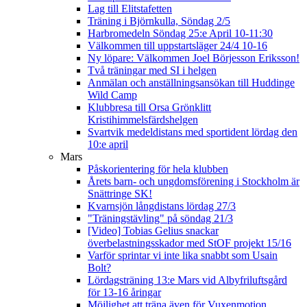
Lag till Elitstafetten
Träning i Björnkulla, Söndag 2/5
Harbromedeln Söndag 25:e April 10-11:30
Välkommen till uppstartsläger 24/4 10-16
Ny löpare: Välkommen Joel Börjesson Eriksson!
Två träningar med SI i helgen
Anmälan och anställningsansökan till Huddinge
Wild Camp
Klubbresa till Orsa Grönklitt
Kristihimmelsfärdshelgen
Svartvik medeldistans med sportident lördag den
10:e april
Mars
Påskorientering för hela klubben
Årets barn- och ungdomsförening i Stockholm är
Snättringe SK!
Kvarnsjön långdistans lördag 27/3
"Träningstävling" på söndag 21/3
[Video] Tobias Gelius snackar
överbelastningsskador med StOF projekt 15/16
Varför sprintar vi inte lika snabbt som Usain
Bolt?
Lördagsträning 13:e Mars vid Albyfriluftsgård
för 13-16 åringar
Möjlighet att träna även för Vuxenmotion