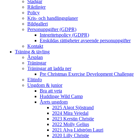
Stadgar
Riktlinjer
Policy
Kris- och handlingsplaner
Bildgalleri
Personuppgifter (GDPR)
Integritetspolicy (GDPR)
Enskildas rättigheter avseende personuppgifter
Kontakt
Träning & tävling
Årsplan
Träningar
Träningar att ladda ner
Pre Christmas Exercise Development Challenge
Elitinfo
Ungdom & junior
Bra att veta
Huddinge Wild Camp
Årets ungdom
2025 Algot Sjöstrand
2024 Mira Vejedal
2023 Kerstin Christie
2022 Molly Gelius
2021 Alva Lidström Lauri
2020 Lilly Christie