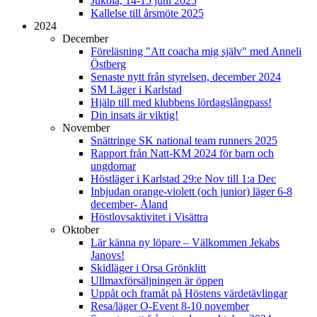
Jukola, 14-15 juni 2025
Kallelse till årsmöte 2025
2024
December
Föreläsning "Att coacha mig själv" med Anneli
Östberg
Senaste nytt från styrelsen, december 2024
SM Läger i Karlstad
Hjälp till med klubbens lördagslångpass!
Din insats är viktig!
November
Snättringe SK national team runners 2025
Rapport från Natt-KM 2024 för barn och
ungdomar
Höstläger i Karlstad 29:e Nov till 1:a Dec
Inbjudan orange-violett (och junior) läger 6-8
december- Åland
Höstlovsaktivitet i Visättra
Oktober
Lär känna ny löpare – Välkommen Jekabs
Janovs!
Skidläger i Orsa Grönklitt
Ullmaxförsäljningen är öppen
Uppåt och framåt på Höstens värdetävlingar
Resa/läger O-Event 8-10 november