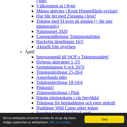
i juni!
Välkommen in i flytet
Många aktiviter i Kristi Himmelfärds-veckan!
Hur blir det med 25manna i höst?
Träning med SI även på söndag (+ lite mer
träningsinfo)
Naturpasset 2020
Laguppställningar Träningsstafetten
Hacksjön långdistans 16/5
Aktuellt från styrelsen
April
Intresseanmäl till StOF:s Träningsstafett!
Helgens aktiviteter 1-3/5
Sprintträningar 6 och 20/5!
Träningstävlingar 25-26/4
Annorlunda tider
Träningstävlingar 18-19/4
Påskquiz!
Träningstävlingar i Påsk
Hämta träningskarta i vår brevlåda!
Träningar för hemladdning och egen utskrift
Huddinge Wild Camp söker ledare
Resultat träningstävling 5 april
Extraträningar i helgen 4-5/4
Denna webbplats använder cookies för att ge dig bästa
Okej
möjliga upplevelse av webbplatsen.
Mer om cookies
Mars