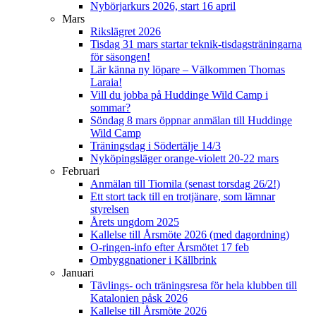
Nybörjarkurs 2026, start 16 april
Mars
Rikslägret 2026
Tisdag 31 mars startar teknik-tisdagsträningarna
för säsongen!
Lär känna ny löpare – Välkommen Thomas
Laraia!
Vill du jobba på Huddinge Wild Camp i
sommar?
Söndag 8 mars öppnar anmälan till Huddinge
Wild Camp
Träningsdag i Södertälje 14/3
Nyköpingsläger orange-violett 20-22 mars
Februari
Anmälan till Tiomila (senast torsdag 26/2!)
Ett stort tack till en trotjänare, som lämnar
styrelsen
Årets ungdom 2025
Kallelse till Årsmöte 2026 (med dagordning)
O-ringen-info efter Årsmötet 17 feb
Ombyggnationer i Källbrink
Januari
Tävlings- och träningsresa för hela klubben till
Katalonien påsk 2026
Kallelse till Årsmöte 2026