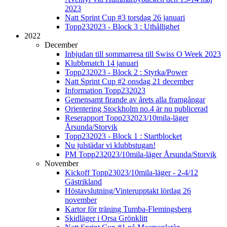
2023
Natt Sprint Cup #3 torsdag 26 januari
Topp232023 - Block 3 : Uthållighet
2022
December
Inbjudan till sommarresa till Swiss O Week 2023
Klubbmatch 14 januari
Topp232023 - Block 2 : Styrka/Power
Natt Sprint Cup #2 onsdag 21 december
Information Topp232023
Gemensamt firande av årets alla framgångar
Orientering Stockholm no.4 är nu publicerad
Reserapport Topp232023/10mila-läger
Årsunda/Storvik
Topp232023 - Block 1 : Startblocket
Nu julstädar vi klubbstugan!
PM Topp232023/10mila-läger Årsunda/Storvik
November
Kickoff Topp23023/10mila-läger - 2-4/12
Gästrikland
Höstavslutning/Vinterupptakt lördag 26
november
Kartor för träning Tumba-Flemingsberg
Skidläger i Orsa Grönklitt