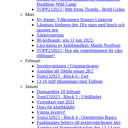
Huddinge Wild Camp
TOPP232023 | Mitt första Tiomila - Bertil Gelius
Mars
Ny löpare: Välkommen Hannes Lindqvist
Långpass lördagen den 18:e mars med lunch och
säsongs pep
Älginventering
90-årsfirande, sön 11 juni 2023.
Lära känna ny klubbmedlem: Martin Norrbom
TOPP232023 | Hur går vinterträningen för våra
elitlöpare?
Februari
Sportlovsträning i Gömmarskogen
Anmälan till 10mila senast 28/2
Topp232023 - Block 6 : Fart
13-16 träff tillsammans med Tullinge
Januari
Damsamling 18 februari
Topp232023 - Block 5 : Uthållighet
Vuxenkurs maj 2023
Dags för klubbkläder
Vårens äventyr!
Topp232023 - Block 4 : Orienteering Basics
Funktionärer behövs till äventyrstävlingen Järv
Äventyr vid Hammarbybacken den 13-14 maj