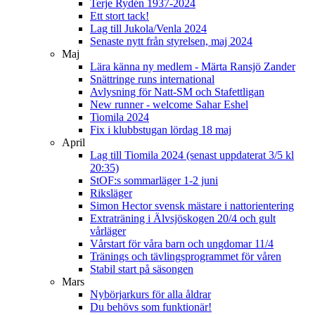
Terje Rydén 1937-2024
Ett stort tack!
Lag till Jukola/Venla 2024
Senaste nytt från styrelsen, maj 2024
Maj
Lära känna ny medlem - Märta Ransjö Zander
Snättringe runs international
Avlysning för Natt-SM och Stafettligan
New runner - welcome Sahar Eshel
Tiomila 2024
Fix i klubbstugan lördag 18 maj
April
Lag till Tiomila 2024 (senast uppdaterat 3/5 kl
20:35)
StOF:s sommarläger 1-2 juni
Riksläger
Simon Hector svensk mästare i nattorientering
Extraträning i Älvsjöskogen 20/4 och gult
vårläger
Vårstart för våra barn och ungdomar 11/4
Tränings och tävlingsprogrammet för våren
Stabil start på säsongen
Mars
Nybörjarkurs för alla åldrar
Du behövs som funktionär!