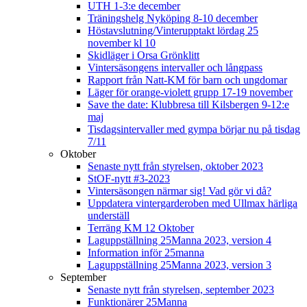
UTH 1-3:e december
Träningshelg Nyköping 8-10 december
Höstavslutning/Vinterupptakt lördag 25
november kl 10
Skidläger i Orsa Grönklitt
Vintersäsongens intervaller och långpass
Rapport från Natt-KM för barn och ungdomar
Läger för orange-violett grupp 17-19 november
Save the date: Klubbresa till Kilsbergen 9-12:e
maj
Tisdagsintervaller med gympa börjar nu på tisdag
7/11
Oktober
Senaste nytt från styrelsen, oktober 2023
StOF-nytt #3-2023
Vintersäsongen närmar sig! Vad gör vi då?
Uppdatera vintergarderoben med Ullmax härliga
underställ
Terräng KM 12 Oktober
Laguppställning 25Manna 2023, version 4
Information inför 25manna
Laguppställning 25Manna 2023, version 3
September
Senaste nytt från styrelsen, september 2023
Funktionärer 25Manna