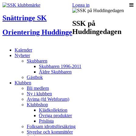
Logga in
Snättringe SK
SSK på
Huddingedagen
Orientering Huddinge
Kalender
Nyheter
Skubbaren
Skubbaren 1996-2011
Äldre Skubbaren
Gästbok
Klubben
Bli medlem
Ny i klubben
Avima (fd Webforum)
Klubbshop
Klädkollektion
Övriga produkter
Prislista
Folksam idrottsförsäkring
Styrelse och kommittéer