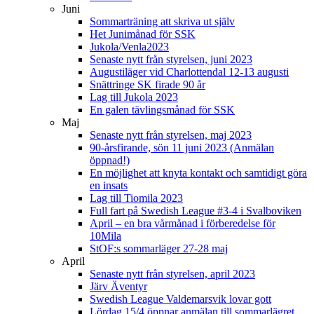
Juni
Sommarträning att skriva ut själv
Het Junimånad för SSK
Jukola/Venla2023
Senaste nytt från styrelsen, juni 2023
Augustiläger vid Charlottendal 12-13 augusti
Snättringe SK firade 90 år
Lag till Jukola 2023
En galen tävlingsmånad för SSK
Maj
Senaste nytt från styrelsen, maj 2023
90-årsfirande, sön 11 juni 2023 (Anmälan
öppnad!)
En möjlighet att knyta kontakt och samtidigt göra
en insats
Lag till Tiomila 2023
Full fart på Swedish League #3-4 i Svalboviken
April – en bra vårmånad i förberedelse för
10Mila
StOF:s sommarläger 27-28 maj
April
Senaste nytt från styrelsen, april 2023
Järv Äventyr
Swedish League Valdemarsvik lovar gott
Lördag 15/4 öppnar anmälan till sommarlägret