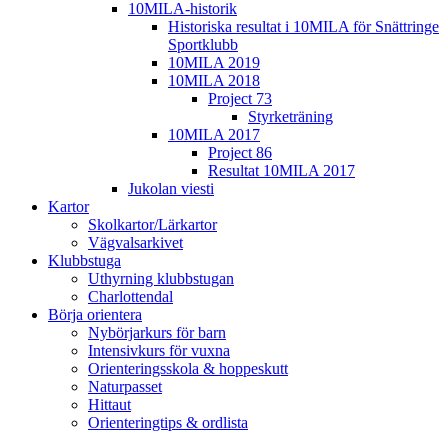
10MILA-historik
Historiska resultat i 10MILA för Snättringe
Sportklubb
10MILA 2019
10MILA 2018
Project 73
Styrketräning
10MILA 2017
Project 86
Resultat 10MILA 2017
Jukolan viesti
Kartor
Skolkartor/Lärkartor
Vägvalsarkivet
Klubbstuga
Uthyrning klubbstugan
Charlottendal
Börja orientera
Nybörjarkurs för barn
Intensivkurs för vuxna
Orienteringsskola & hoppeskutt
Naturpasset
Hittaut
Orienteringtips & ordlista