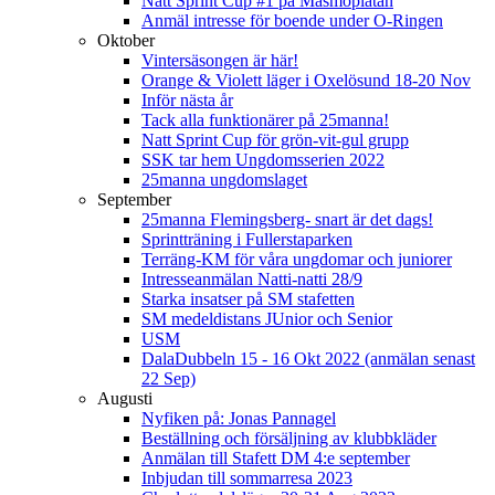
Natt Sprint Cup #1 på Masmoplatån
Anmäl intresse för boende under O-Ringen
Oktober
Vintersäsongen är här!
Orange & Violett läger i Oxelösund 18-20 Nov
Inför nästa år
Tack alla funktionärer på 25manna!
Natt Sprint Cup för grön-vit-gul grupp
SSK tar hem Ungdomsserien 2022
25manna ungdomslaget
September
25manna Flemingsberg- snart är det dags!
Sprintträning i Fullerstaparken
Terräng-KM för våra ungdomar och juniorer
Intresseanmälan Natti-natti 28/9
Starka insatser på SM stafetten
SM medeldistans JUnior och Senior
USM
DalaDubbeln 15 - 16 Okt 2022 (anmälan senast
22 Sep)
Augusti
Nyfiken på: Jonas Pannagel
Beställning och försäljning av klubbkläder
Anmälan till Stafett DM 4:e september
Inbjudan till sommarresa 2023