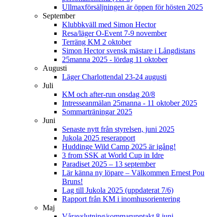
Ullmaxförsäljningen är öppen för hösten 2025
September
Klubbkväll med Simon Hector
Resa/läger O-Event 7-9 november
Terräng KM 2 oktober
Simon Hector svensk mästare i Långdistans
25manna 2025 - lördag 11 oktober
Augusti
Läger Charlottendal 23-24 augusti
Juli
KM och after-run onsdag 20/8
Intresseanmälan 25manna - 11 oktober 2025
Sommarträningar 2025
Juni
Senaste nytt från styrelsen, juni 2025
Jukola 2025 reserapport
Huddinge Wild Camp 2025 är igång!
3 from SSK at World Cup in Idre
Paradiset 2025 – 13 september
Lär känna ny löpare – Välkommen Ernest Pou
Bruns!
Lag till Jukola 2025 (uppdaterat 7/6)
Rapport från KM i inomhusorientering
Maj
Våravslutning/sommarupptakt 8 juni