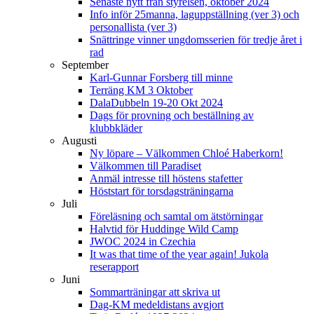
Senaste nytt från styrelsen, oktober 2024
Info inför 25manna, laguppställning (ver 3) och
personallista (ver 3)
Snättringe vinner ungdomsserien för tredje året i
rad
September
Karl-Gunnar Forsberg till minne
Terräng KM 3 Oktober
DalaDubbeln 19-20 Okt 2024
Dags för provning och beställning av
klubbkläder
Augusti
Ny löpare – Välkommen Chloé Haberkorn!
Välkommen till Paradiset
Anmäl intresse till höstens stafetter
Höststart för torsdagsträningarna
Juli
Föreläsning och samtal om ätstörningar
Halvtid för Huddinge Wild Camp
JWOC 2024 in Czechia
It was that time of the year again! Jukola
reserapport
Juni
Sommarträningar att skriva ut
Dag-KM medeldistans avgjort