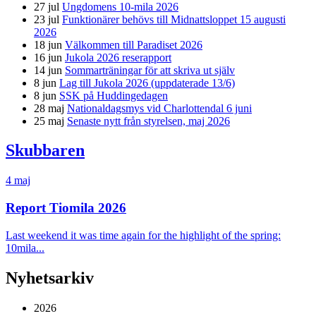
27 jul
Ungdomens 10-mila 2026
23 jul
Funktionärer behövs till Midnattsloppet 15 augusti
2026
18 jun
Välkommen till Paradiset 2026
16 jun
Jukola 2026 reserapport
14 jun
Sommarträningar för att skriva ut själv
8 jun
Lag till Jukola 2026 (uppdaterade 13/6)
8 jun
SSK på Huddingedagen
28 maj
Nationaldagsmys vid Charlottendal 6 juni
25 maj
Senaste nytt från styrelsen, maj 2026
Skubbaren
4 maj
Report Tiomila 2026
Last weekend it was time again for the highlight of the spring:
10mila...
Nyhetsarkiv
2026