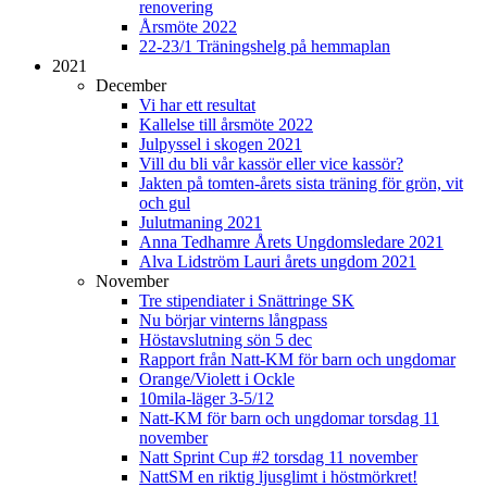
renovering
Årsmöte 2022
22-23/1 Träningshelg på hemmaplan
2021
December
Vi har ett resultat
Kallelse till årsmöte 2022
Julpyssel i skogen 2021
Vill du bli vår kassör eller vice kassör?
Jakten på tomten-årets sista träning för grön, vit
och gul
Julutmaning 2021
Anna Tedhamre Årets Ungdomsledare 2021
Alva Lidström Lauri årets ungdom 2021
November
Tre stipendiater i Snättringe SK
Nu börjar vinterns långpass
Höstavslutning sön 5 dec
Rapport från Natt-KM för barn och ungdomar
Orange/Violett i Ockle
10mila-läger 3-5/12
Natt-KM för barn och ungdomar torsdag 11
november
Natt Sprint Cup #2 torsdag 11 november
NattSM en riktig ljusglimt i höstmörkret!