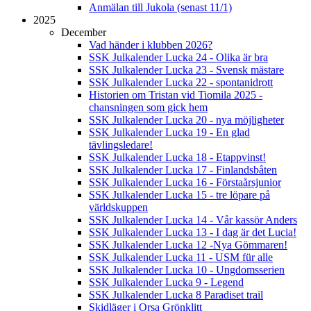
Anmälan till Jukola (senast 11/1)
2025
December
Vad händer i klubben 2026?
SSK Julkalender Lucka 24 - Olika är bra
SSK Julkalender Lucka 23 - Svensk mästare
SSK Julkalender Lucka 22 - spontanidrott
Historien om Tristan vid Tiomila 2025 -
chansningen som gick hem
SSK Julkalender Lucka 20 - nya möjligheter
SSK Julkalender Lucka 19 - En glad
tävlingsledare!
SSK Julkalender Lucka 18 - Etappvinst!
SSK Julkalender Lucka 17 - Finlandsbåten
SSK Julkalender Lucka 16 - Förstaårsjunior
SSK Julkalender Lucka 15 - tre löpare på
världskuppen
SSK Julkalender Lucka 14 - Vår kassör Anders
SSK Julkalender Lucka 13 - I dag är det Lucia!
SSK Julkalender Lucka 12 -Nya Gömmaren!
SSK Julkalender Lucka 11 - USM für alle
SSK Julkalender Lucka 10 - Ungdomsserien
SSK Julkalender Lucka 9 - Legend
SSK Julkalender Lucka 8 Paradiset trail
Skidläger i Orsa Grönklitt