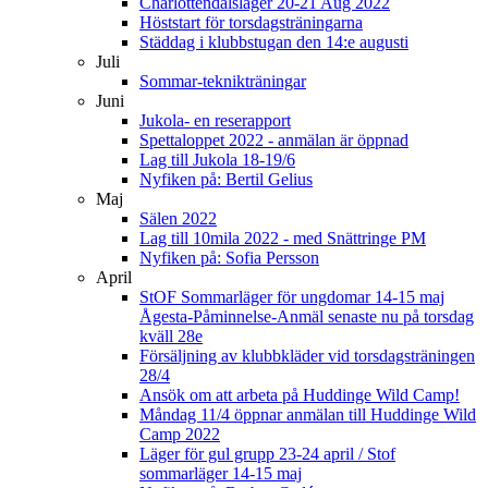
Charlottendalsläger 20-21 Aug 2022
Höststart för torsdagsträningarna
Städdag i klubbstugan den 14:e augusti
Juli
Sommar-teknikträningar
Juni
Jukola- en reserapport
Spettaloppet 2022 - anmälan är öppnad
Lag till Jukola 18-19/6
Nyfiken på: Bertil Gelius
Maj
Sälen 2022
Lag till 10mila 2022 - med Snättringe PM
Nyfiken på: Sofia Persson
April
StOF Sommarläger för ungdomar 14-15 maj
Ågesta-Påminnelse-Anmäl senaste nu på torsdag
kväll 28e
Försäljning av klubbkläder vid torsdagsträningen
28/4
Ansök om att arbeta på Huddinge Wild Camp!
Måndag 11/4 öppnar anmälan till Huddinge Wild
Camp 2022
Läger för gul grupp 23-24 april / Stof
sommarläger 14-15 maj