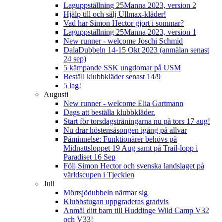
Laguppställning 25Manna 2023, version 2
Hjälp till och sälj Ullmax-kläder!
Vad har Simon Hector gjort i sommar?
Laguppställning 25Manna 2023, version 1
New runner - welcome Joschi Schmid
DalaDubbeln 14-15 Okt 2023 (anmälan senast
24 sep)
5 kämpande SSK ungdomar på USM
Beställ klubbkläder senast 14/9
5 lag!
Augusti
New runner - welcome Elia Gartmann
Dags att beställa klubbkläder.
Start för torsdagsträningarna nu på tors 17 aug!
Nu drar höstensäsongen igång på allvar
Påminnelse: Funktionärer behövs på
Midnattsloppet 19 Aug samt på Trail-lopp i
Paradiset 16 Sep
Följ Simon Hector och svenska landslaget på
världscupen i Tjeckien
Juli
Mörtsjödubbeln närmar sig
Klubbstugan uppgraderas gradvis
Anmäl ditt barn till Huddinge Wild Camp V32
och V33!