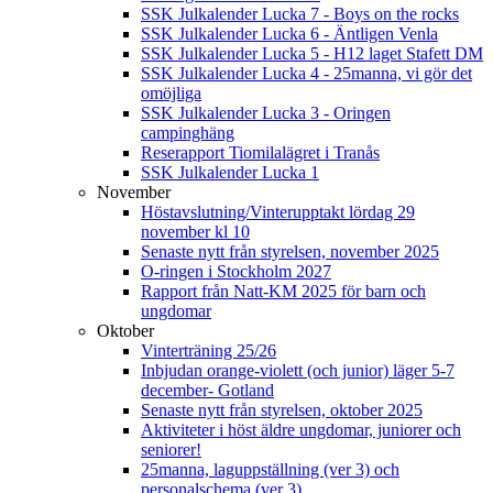
SSK Julkalender Lucka 7 - Boys on the rocks
SSK Julkalender Lucka 6 - Äntligen Venla
SSK Julkalender Lucka 5 - H12 laget Stafett DM
SSK Julkalender Lucka 4 - 25manna, vi gör det
omöjliga
SSK Julkalender Lucka 3 - Oringen
campinghäng
Reserapport Tiomilalägret i Tranås
SSK Julkalender Lucka 1
November
Höstavslutning/Vinterupptakt lördag 29
november kl 10
Senaste nytt från styrelsen, november 2025
O-ringen i Stockholm 2027
Rapport från Natt-KM 2025 för barn och
ungdomar
Oktober
Vinterträning 25/26
Inbjudan orange-violett (och junior) läger 5-7
december- Gotland
Senaste nytt från styrelsen, oktober 2025
Aktiviteter i höst äldre ungdomar, juniorer och
seniorer!
25manna, laguppställning (ver 3) och
personalschema (ver 3)