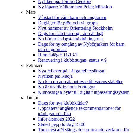
Nyfiken på: Barbro Cedérus
Ny löpare: Välkommen Peleg Mitzafon
Mars
Vårstart för våra barn och ungdomar
Dagläger för grön och vit grupp
Nytt nummer av Orientering Stockholm
Dags för stafettsäsong - anmäl dig!
Nu börjar tisdagsteknikträningarna
Dags för ny omgång av Nybörjarkurs för barn
och ungdomar!
Hemmaläger 11-13/3
Renovering i klubbstugan- status v 9
Februari
Nya reflexer på Långa reflexslingan
Nyfiken på: Nadja
Nu kan du anmäla intresse till vårens stafetter
Nu är restriktionerna borttagna
Klubbstugan byter till digitalt inpasseringssystem
Januari
Dags för nya klubbkläder?
Uppdaterat angående rekommendationer för
träningar och fika
Inför årsmötet 2022
Stafett-pepp lördag 15:00
Torsdagscafét stängs de kommande veckorna för