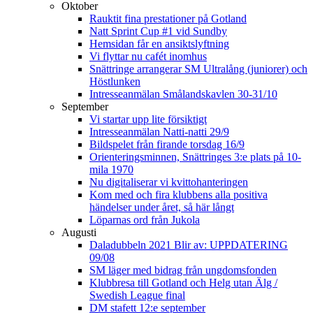
Oktober
Rauktit fina prestationer på Gotland
Natt Sprint Cup #1 vid Sundby
Hemsidan får en ansiktslyftning
Vi flyttar nu cafét inomhus
Snättringe arrangerar SM Ultralång (juniorer) och
Höstlunken
Intresseanmälan Smålandskavlen 30-31/10
September
Vi startar upp lite försiktigt
Intresseanmälan Natti-natti 29/9
Bildspelet från firande torsdag 16/9
Orienteringsminnen, Snättringes 3:e plats på 10-
mila 1970
Nu digitaliserar vi kvittohanteringen
Kom med och fira klubbens alla positiva
händelser under året, så här långt
Löparnas ord från Jukola
Augusti
Daladubbeln 2021 Blir av: UPPDATERING
09/08
SM läger med bidrag från ungdomsfonden
Klubbresa till Gotland och Helg utan Älg /
Swedish League final
DM stafett 12:e september