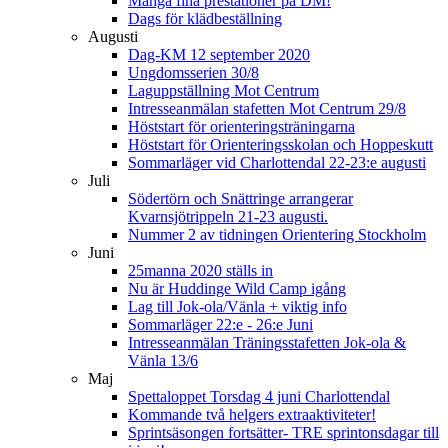
Många fina prestationer på DM!
Dags för klädbeställning
Augusti
Dag-KM 12 september 2020
Ungdomsserien 30/8
Laguppställning Mot Centrum
Intresseanmälan stafetten Mot Centrum 29/8
Höststart för orienteringsträningarna
Höststart för Orienteringsskolan och Hoppeskutt
Sommarläger vid Charlottendal 22-23:e augusti
Juli
Södertörn och Snättringe arrangerar
Kvarnsjötrippeln 21-23 augusti.
Nummer 2 av tidningen Orientering Stockholm
Juni
25manna 2020 ställs in
Nu är Huddinge Wild Camp igång
Lag till Jok-ola/Vänla + viktig info
Sommarläger 22:e - 26:e Juni
Intresseanmälan Träningsstafetten Jok-ola &
Vänla 13/6
Maj
Spettaloppet Torsdag 4 juni Charlottendal
Kommande två helgers extraaktiviteter!
Sprintsäsongen fortsätter- TRE sprintonsdagar till