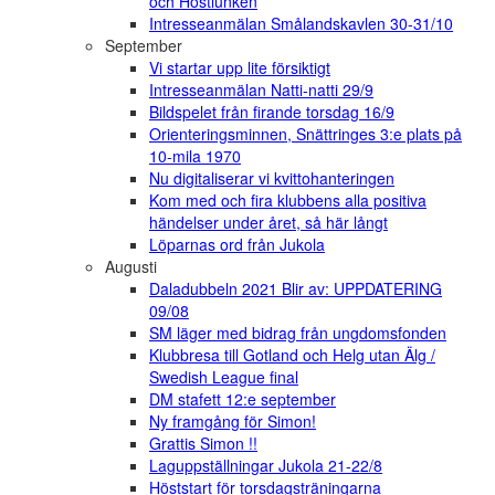
och Höstlunken
Intresseanmälan Smålandskavlen 30-31/10
September
Vi startar upp lite försiktigt
Intresseanmälan Natti-natti 29/9
Bildspelet från firande torsdag 16/9
Orienteringsminnen, Snättringes 3:e plats på
10-mila 1970
Nu digitaliserar vi kvittohanteringen
Kom med och fira klubbens alla positiva
händelser under året, så här långt
Löparnas ord från Jukola
Augusti
Daladubbeln 2021 Blir av: UPPDATERING
09/08
SM läger med bidrag från ungdomsfonden
Klubbresa till Gotland och Helg utan Älg /
Swedish League final
DM stafett 12:e september
Ny framgång för Simon!
Grattis Simon !!
Laguppställningar Jukola 21-22/8
Höststart för torsdagsträningarna