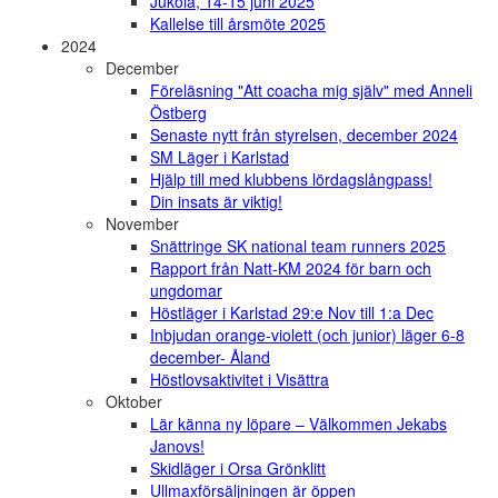
Jukola, 14-15 juni 2025
Kallelse till årsmöte 2025
2024
December
Föreläsning "Att coacha mig själv" med Anneli
Östberg
Senaste nytt från styrelsen, december 2024
SM Läger i Karlstad
Hjälp till med klubbens lördagslångpass!
Din insats är viktig!
November
Snättringe SK national team runners 2025
Rapport från Natt-KM 2024 för barn och
ungdomar
Höstläger i Karlstad 29:e Nov till 1:a Dec
Inbjudan orange-violett (och junior) läger 6-8
december- Åland
Höstlovsaktivitet i Visättra
Oktober
Lär känna ny löpare – Välkommen Jekabs
Janovs!
Skidläger i Orsa Grönklitt
Ullmaxförsäljningen är öppen