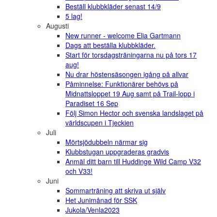
Beställ klubbkläder senast 14/9
5 lag!
Augusti
New runner - welcome Elia Gartmann
Dags att beställa klubbkläder.
Start för torsdagsträningarna nu på tors 17
aug!
Nu drar höstensäsongen igång på allvar
Påminnelse: Funktionärer behövs på
Midnattsloppet 19 Aug samt på Trail-lopp i
Paradiset 16 Sep
Följ Simon Hector och svenska landslaget på
världscupen i Tjeckien
Juli
Mörtsjödubbeln närmar sig
Klubbstugan uppgraderas gradvis
Anmäl ditt barn till Huddinge Wild Camp V32
och V33!
Juni
Sommarträning att skriva ut själv
Het Junimånad för SSK
Jukola/Venla2023