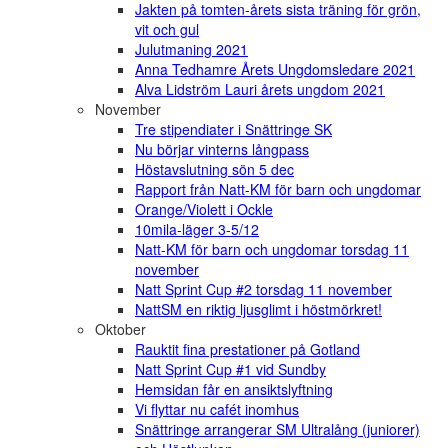
Jakten på tomten-årets sista träning för grön,
vit och gul
Julutmaning 2021
Anna Tedhamre Årets Ungdomsledare 2021
Alva Lidström Lauri årets ungdom 2021
November
Tre stipendiater i Snättringe SK
Nu börjar vinterns långpass
Höstavslutning sön 5 dec
Rapport från Natt-KM för barn och ungdomar
Orange/Violett i Ockle
10mila-läger 3-5/12
Natt-KM för barn och ungdomar torsdag 11
november
Natt Sprint Cup #2 torsdag 11 november
NattSM en riktig ljusglimt i höstmörkret!
Oktober
Rauktit fina prestationer på Gotland
Natt Sprint Cup #1 vid Sundby
Hemsidan får en ansiktslyftning
Vi flyttar nu cafét inomhus
Snättringe arrangerar SM Ultralång (juniorer)