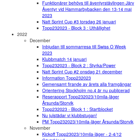
Funktionärer behövs till äventyrstävlingen Järv
Äventyr vid Hammarbybacken den 13-14 maj
2023
Natt Sprint Cup #3 torsdag 26 januari
Topp232023 - Block 3 : Uthållighet
2022
December
Inbjudan till sommarresa till Swiss O Week
2023
Klubbmatch 14 januari
Topp232023 - Block 2 : Styrka/Power
Natt Sprint Cup #2 onsdag 21 december
Information Topp232023
Gemensamt firande av årets alla framgångar
Orientering Stockholm no.4 är nu publicerad
Reserapport Topp232023/10mila-läger
Årsunda/Storvik
Topp232023 - Block 1 : Startblocket
Nu julstädar vi klubbstugan!
PM Topp232023/10mila-läger Årsunda/Storvik
November
Kickoff Topp23023/10mila-läger - 2-4/12