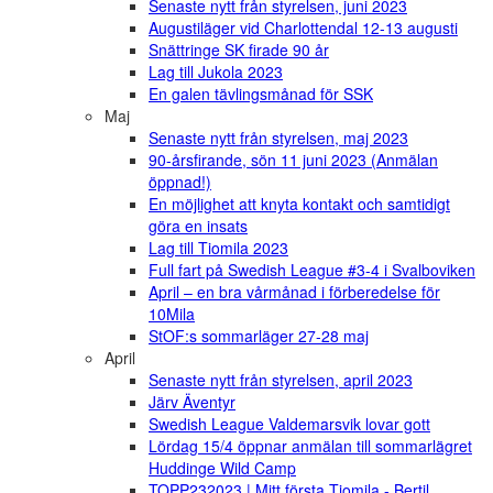
Senaste nytt från styrelsen, juni 2023
Augustiläger vid Charlottendal 12-13 augusti
Snättringe SK firade 90 år
Lag till Jukola 2023
En galen tävlingsmånad för SSK
Maj
Senaste nytt från styrelsen, maj 2023
90-årsfirande, sön 11 juni 2023 (Anmälan
öppnad!)
En möjlighet att knyta kontakt och samtidigt
göra en insats
Lag till Tiomila 2023
Full fart på Swedish League #3-4 i Svalboviken
April – en bra vårmånad i förberedelse för
10Mila
StOF:s sommarläger 27-28 maj
April
Senaste nytt från styrelsen, april 2023
Järv Äventyr
Swedish League Valdemarsvik lovar gott
Lördag 15/4 öppnar anmälan till sommarlägret
Huddinge Wild Camp
TOPP232023 | Mitt första Tiomila - Bertil