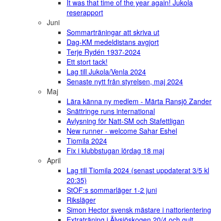
It was that time of the year again! Jukola
reserapport
Juni
Sommarträningar att skriva ut
Dag-KM medeldistans avgjort
Terje Rydén 1937-2024
Ett stort tack!
Lag till Jukola/Venla 2024
Senaste nytt från styrelsen, maj 2024
Maj
Lära känna ny medlem - Märta Ransjö Zander
Snättringe runs international
Avlysning för Natt-SM och Stafettligan
New runner - welcome Sahar Eshel
Tiomila 2024
Fix i klubbstugan lördag 18 maj
April
Lag till Tiomila 2024 (senast uppdaterat 3/5 kl
20:35)
StOF:s sommarläger 1-2 juni
Riksläger
Simon Hector svensk mästare i nattorientering
Extraträning i Älvsjöskogen 20/4 och gult