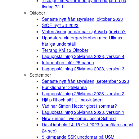
Tisdagsintervaller med gympa börjar nu på
tisdag 7/11
Oktober
Senaste nytt från styrelsen, oktober 2023
StOF-nytt #3-2023
Vintersäsongen närmar sig! Vad gör vi då?
Uppdatera vintergarderoben med Ullmax
härliga underställ
Terräng KM 12 Oktober
Laguppställning 25Manna 2023, version 4
Information inför 25manna
Laguppställning 25Manna 2023, version 3
September
Senaste nytt från styrelsen, september 2023
Funktionärer 25Manna
Laguppställning 25Manna 2023, version 2
Hjälp till och sälj Ullmax-kläder!
Vad har Simon Hector gjort i sommar?
Laguppställning 25Manna 2023, version 1
New runner - welcome Joschi Schmid
DalaDubbeln 14-15 Okt 2023 (anmälan senast
24 sep)
5 kämpande SSK ungdomar på USM