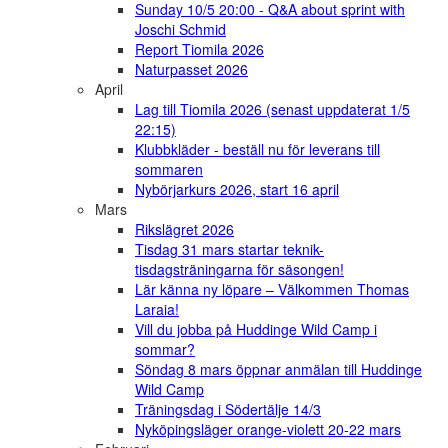
Sunday 10/5 20:00 - Q&A about sprint with
Joschi Schmid
Report Tiomila 2026
Naturpasset 2026
April
Lag till Tiomila 2026 (senast uppdaterat 1/5
22:15)
Klubbkläder - beställ nu för leverans till
sommaren
Nybörjarkurs 2026, start 16 april
Mars
Rikslägret 2026
Tisdag 31 mars startar teknik-
tisdagsträningarna för säsongen!
Lär känna ny löpare – Välkommen Thomas
Laraia!
Vill du jobba på Huddinge Wild Camp i
sommar?
Söndag 8 mars öppnar anmälan till Huddinge
Wild Camp
Träningsdag i Södertälje 14/3
Nyköpingsläger orange-violett 20-22 mars