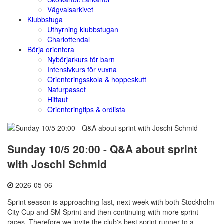
Vägvalsarkivet
Klubbstuga
Uthyrning klubbstugan
Charlottendal
Börja orientera
Nybörjarkurs för barn
Intensivkurs för vuxna
Orienteringsskola & hoppeskutt
Naturpasset
Hittaut
Orienteringtips & ordlista
Sunday 10/5 20:00 - Q&A about sprint
with Joschi Schmid
2026-05-06
Sprint season is approaching fast, next week with both Stockholm
City Cup and SM Sprint and then continuing with more sprint
races. Therefore we invite the club's best sprint runner to a