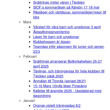
Snättringe möter våren i Tjeckien
StOF:s sommarläger på Kärsön 17-18 maj
Riksläger och världscup: sommarläger/resor till
Idre
Mars
Vårstart för våra barn och ungdomar 3 april
Älgspillningsinventering
Läger för barn och ungdomar
Klubbshoppen är öppen
Teamdag inför säsongen för junior och senior,
23/3
Februari
Snättringe arrangerar Botkyrkahelgen 25-27
april 2025
Tävlings- och träningsresa för hela klubben till
Tjeckien påsk 2025
Anmälan till Tiomila (senast 28/2!)
15-16 Mars 10mila läger Finspång
Kallelse till årsmöte 2025 - Uppdaterad med
dagordning
Januari
Orange-violett träningsdag 8/2