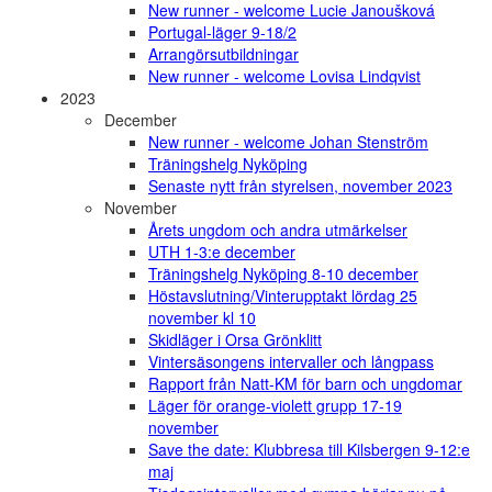
New runner - welcome Lucie Janoušková
Portugal-läger 9-18/2
Arrangörsutbildningar
New runner - welcome Lovisa Lindqvist
2023
December
New runner - welcome Johan Stenström
Träningshelg Nyköping
Senaste nytt från styrelsen, november 2023
November
Årets ungdom och andra utmärkelser
UTH 1-3:e december
Träningshelg Nyköping 8-10 december
Höstavslutning/Vinterupptakt lördag 25
november kl 10
Skidläger i Orsa Grönklitt
Vintersäsongens intervaller och långpass
Rapport från Natt-KM för barn och ungdomar
Läger för orange-violett grupp 17-19
november
Save the date: Klubbresa till Kilsbergen 9-12:e
maj