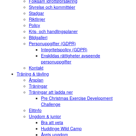
Folksam idrottsförsäkring
Styrelse och kommittéer
Stadgar
Riktlinjer
Policy
Kris- och handlingsplaner
Bildgalleri
Personuppgifter (GDPR)
Integritetspolicy (GDPR)
Enskildas rättigheter avseende
personuppgifter
Kontakt
Träning & tävling
Årsplan
Träningar
Träningar att ladda ner
Pre Christmas Exercise Development
Challenge
Elitinfo
Ungdom & junior
Bra att veta
Huddinge Wild Camp
Årets ungdom