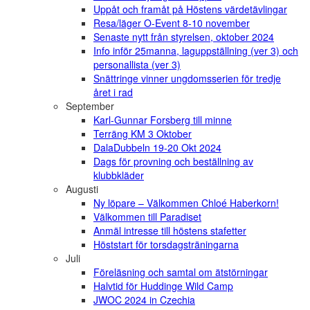
Uppåt och framåt på Höstens värdetävlingar
Resa/läger O-Event 8-10 november
Senaste nytt från styrelsen, oktober 2024
Info inför 25manna, laguppställning (ver 3) och
personallista (ver 3)
Snättringe vinner ungdomsserien för tredje
året i rad
September
Karl-Gunnar Forsberg till minne
Terräng KM 3 Oktober
DalaDubbeln 19-20 Okt 2024
Dags för provning och beställning av
klubbkläder
Augusti
Ny löpare – Välkommen Chloé Haberkorn!
Välkommen till Paradiset
Anmäl intresse till höstens stafetter
Höststart för torsdagsträningarna
Juli
Föreläsning och samtal om ätstörningar
Halvtid för Huddinge Wild Camp
JWOC 2024 in Czechia