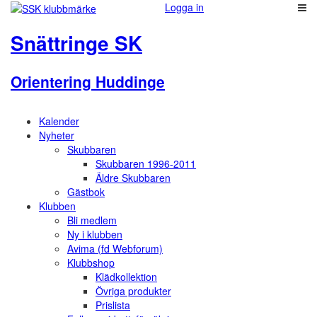
Logga in
Snättringe SK
Orientering Huddinge
Kalender
Nyheter
Skubbaren
Skubbaren 1996-2011
Äldre Skubbaren
Gästbok
Klubben
Bli medlem
Ny i klubben
Avima (fd Webforum)
Klubbshop
Klädkollektion
Övriga produkter
Prislista