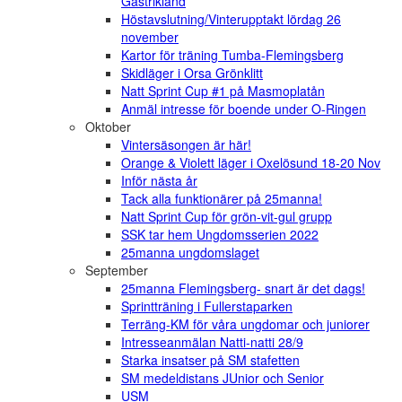
Gästrikland
Höstavslutning/Vinterupptakt lördag 26
november
Kartor för träning Tumba-Flemingsberg
Skidläger i Orsa Grönklitt
Natt Sprint Cup #1 på Masmoplatån
Anmäl intresse för boende under O-Ringen
Oktober
Vintersäsongen är här!
Orange & Violett läger i Oxelösund 18-20 Nov
Inför nästa år
Tack alla funktionärer på 25manna!
Natt Sprint Cup för grön-vit-gul grupp
SSK tar hem Ungdomsserien 2022
25manna ungdomslaget
September
25manna Flemingsberg- snart är det dags!
Sprintträning i Fullerstaparken
Terräng-KM för våra ungdomar och juniorer
Intresseanmälan Natti-natti 28/9
Starka insatser på SM stafetten
SM medeldistans JUnior och Senior
USM