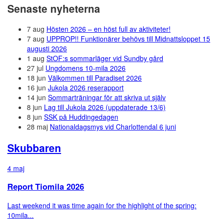
Senaste nyheterna
7 aug
Hösten 2026 – en höst full av aktiviteter!
7 aug
UPPROP!! Funktionärer behövs till Midnattsloppet 15
augusti 2026
1 aug
StOF:s sommarläger vid Sundby gård
27 jul
Ungdomens 10-mila 2026
18 jun
Välkommen till Paradiset 2026
16 jun
Jukola 2026 reserapport
14 jun
Sommarträningar för att skriva ut själv
8 jun
Lag till Jukola 2026 (uppdaterade 13/6)
8 jun
SSK på Huddingedagen
28 maj
Nationaldagsmys vid Charlottendal 6 juni
Skubbaren
4 maj
Report Tiomila 2026
Last weekend it was time again for the highlight of the spring:
10mila...