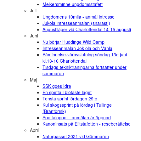
Melkersminne ungdomsstafett
Juli
Ungdomens 10mila - anmäl intresse
Jukola intresseanmälan (snarast!)
Augustiläger vid Charlottendal 14-15 augusti
Juni
Nu börjar Huddinge Wild Camp
Intresseanmälan Jok-ola och Vänla
Påminnelse-våravslutning söndag 13e juni
kl.13-16 Charlottendal
Tisdags-teknikträningarna fortsätter under
sommaren
Maj
SSK goes Idre
En spetta i blötaste laget
Tensta sprint lördagen 29:e
Kul skogssprint på lördag i Tullinge
(Brantbrink)
Spettaloppet - anmälan är öppnad
Kanoninsats på Elitstafetten - reseberättelse
April
Naturpasset 2021 vid Gömmaren