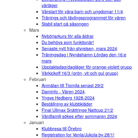
vårläger
Vårstart för våra barn och ungdomar 11/4
Tränings och tävlingsprogrammet för våren
Stabil start på säsongen
Mars
Nybörjarkurs för alla åldrar
Du behövs som funktionär!
Senaste nytt från styrelsen, mars 2024
Träningsdag i Nynäshamn Lördag den 16:e
mars
Upptaktsdag/dagläger för orange-violett grupp
Vårkickoff 16/3 (grön, vit och gul grupp)
Februari
Anmälan till Tiomila senast 29/2
Daminfo - Våren 2024
Yngve Hedberg 1928-2024
Beställning av klubbkläder
Final Ullmax Snättringe Nattcup 21/2
Värdfamilj sökes efter sommaren 2024
Januari
Klubbresa till Örebro
Registration for Venla/Jukola by 28/1!