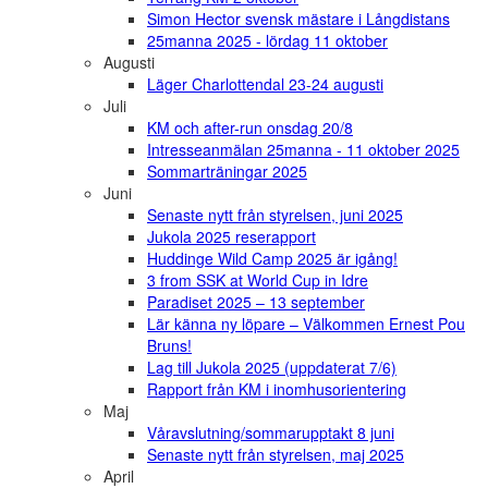
Simon Hector svensk mästare i Långdistans
25manna 2025 - lördag 11 oktober
Augusti
Läger Charlottendal 23-24 augusti
Juli
KM och after-run onsdag 20/8
Intresseanmälan 25manna - 11 oktober 2025
Sommarträningar 2025
Juni
Senaste nytt från styrelsen, juni 2025
Jukola 2025 reserapport
Huddinge Wild Camp 2025 är igång!
3 from SSK at World Cup in Idre
Paradiset 2025 – 13 september
Lär känna ny löpare – Välkommen Ernest Pou
Bruns!
Lag till Jukola 2025 (uppdaterat 7/6)
Rapport från KM i inomhusorientering
Maj
Våravslutning/sommarupptakt 8 juni
Senaste nytt från styrelsen, maj 2025
April