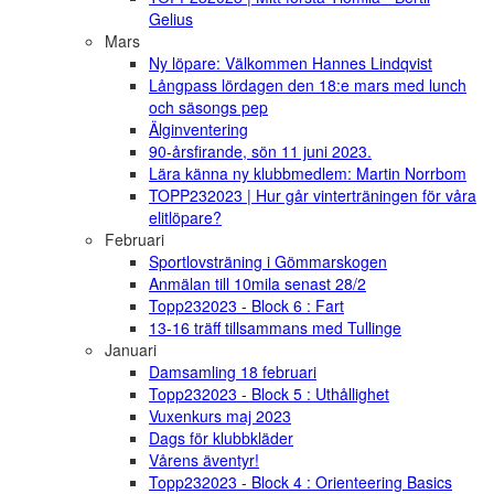
Gelius
Mars
Ny löpare: Välkommen Hannes Lindqvist
Långpass lördagen den 18:e mars med lunch
och säsongs pep
Älginventering
90-årsfirande, sön 11 juni 2023.
Lära känna ny klubbmedlem: Martin Norrbom
TOPP232023 | Hur går vinterträningen för våra
elitlöpare?
Februari
Sportlovsträning i Gömmarskogen
Anmälan till 10mila senast 28/2
Topp232023 - Block 6 : Fart
13-16 träff tillsammans med Tullinge
Januari
Damsamling 18 februari
Topp232023 - Block 5 : Uthållighet
Vuxenkurs maj 2023
Dags för klubbkläder
Vårens äventyr!
Topp232023 - Block 4 : Orienteering Basics