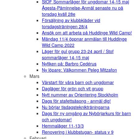
StOF Sommarläger för ungdomar 14-15 maj
Ågesta-Påminnelse-Anmäl senaste nu på
torsdag kväll 28e
Försäljning av klubbkläder vid
torsdagsträningen 28/4
Ansök om att arbeta på Huddinge Wild Camp!
Måndag 11/4 öppnar anmälan till Huddinge
Wild Camp 2022
Läger för gul grupp 23-24 april / Stof
sommarläger 14-15 maj
Nyfiken på: Barbro Cedérus
Ny löpare: Välkommen Peleg Mitzafon
Mars
Vårstart för våra barn och ungdomar
Dagläger för grön och vit grupp
Nytt nummer av Orientering Stockholm
Dags för stafettsäsong - anmäl dig!
Nu börjar tisdagsteknikträningarna
Dags för ny omgång av Nybörjarkurs för barn
och ungdomar!
Hemmaläger 11-13/3
Renovering i klubbstugan- status v 9
Februari