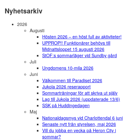
Nyhetsarkiv
2026
Augusti
Hösten 2026 – en höst full av aktiviteter!
UPPROP!! Funktionärer behövs till
Midnattsloppet 15 augusti 2026
StOF:s sommarläger vid Sundby gård
Juli
Ungdomens 10-mila 2026
Juni
Välkommen till Paradiset 2026
Jukola 2026 reserapport
Sommarträningar för att skriva ut själv
Lag till Jukola 2026 (uppdaterade 13/6)
SSK på Huddingedagen
Maj
Nationaldagsmys vid Charlottendal 6 juni
Senaste nytt från styrelsen, maj 2026
Vill du jobba en vecka på Heron City i
sommar?