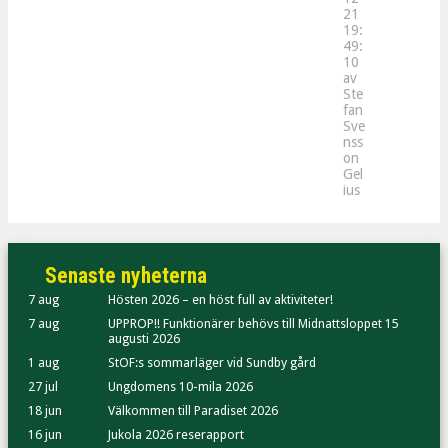
21
19:
49:
10
av
Ste
fan
Sve
nss
on
Gel
ius
Senaste nyheterna
7 aug
Hösten 2026 – en höst full av aktiviteter!
7 aug
UPPROP!! Funktionärer behövs till Midnattsloppet 15
augusti 2026
1 aug
StOF:s sommarläger vid Sundby gård
27 jul
Ungdomens 10-mila 2026
18 jun
Välkommen till Paradiset 2026
16 jun
Jukola 2026 reserapport