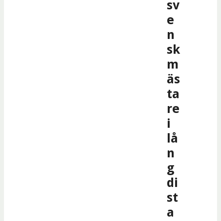
sv
e
n
sk
m
äs
ta
re
i
lå
n
g
di
st
a