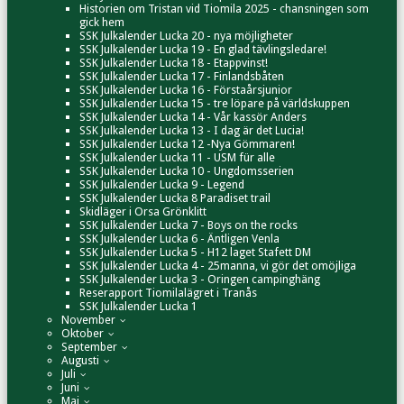
Historien om Tristan vid Tiomila 2025 - chansningen som
gick hem
SSK Julkalender Lucka 20 - nya möjligheter
SSK Julkalender Lucka 19 - En glad tävlingsledare!
SSK Julkalender Lucka 18 - Etappvinst!
SSK Julkalender Lucka 17 - Finlandsbåten
SSK Julkalender Lucka 16 - Förstaårsjunior
SSK Julkalender Lucka 15 - tre löpare på världskuppen
SSK Julkalender Lucka 14 - Vår kassör Anders
SSK Julkalender Lucka 13 - I dag är det Lucia!
SSK Julkalender Lucka 12 -Nya Gömmaren!
SSK Julkalender Lucka 11 - USM für alle
SSK Julkalender Lucka 10 - Ungdomsserien
SSK Julkalender Lucka 9 - Legend
SSK Julkalender Lucka 8 Paradiset trail
Skidläger i Orsa Grönklitt
SSK Julkalender Lucka 7 - Boys on the rocks
SSK Julkalender Lucka 6 - Äntligen Venla
SSK Julkalender Lucka 5 - H12 laget Stafett DM
SSK Julkalender Lucka 4 - 25manna, vi gör det omöjliga
SSK Julkalender Lucka 3 - Oringen campinghäng
Reserapport Tiomilalägret i Tranås
SSK Julkalender Lucka 1
November
Oktober
September
Augusti
Juli
Juni
Maj