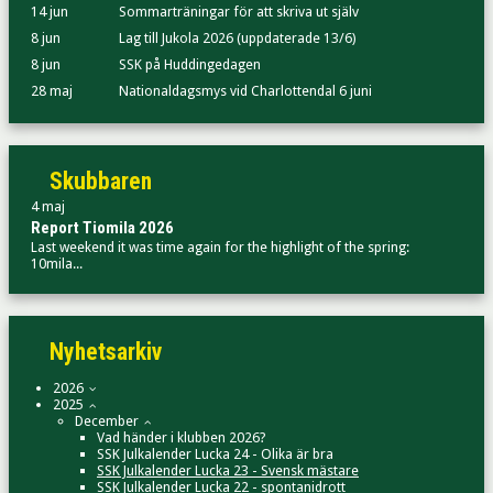
14 jun
Sommarträningar för att skriva ut själv
8 jun
Lag till Jukola 2026 (uppdaterade 13/6)
8 jun
SSK på Huddingedagen
28 maj
Nationaldagsmys vid Charlottendal 6 juni
Skubbaren
4 maj
Report Tiomila 2026
Last weekend it was time again for the highlight of the spring:
10mila...
Nyhetsarkiv
2026
2025
December
Vad händer i klubben 2026?
SSK Julkalender Lucka 24 - Olika är bra
SSK Julkalender Lucka 23 - Svensk mästare
SSK Julkalender Lucka 22 - spontanidrott