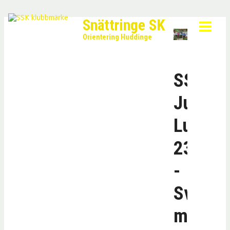
Snättringe SK
Orientering Huddinge
SSK
Julkal
Lucka
23
-
Svensk
mästar