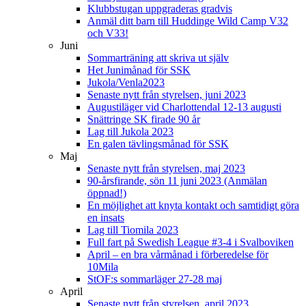
Klubbstugan uppgraderas gradvis
Anmäl ditt barn till Huddinge Wild Camp V32
och V33!
Juni
Sommarträning att skriva ut själv
Het Junimånad för SSK
Jukola/Venla2023
Senaste nytt från styrelsen, juni 2023
Augustiläger vid Charlottendal 12-13 augusti
Snättringe SK firade 90 år
Lag till Jukola 2023
En galen tävlingsmånad för SSK
Maj
Senaste nytt från styrelsen, maj 2023
90-årsfirande, sön 11 juni 2023 (Anmälan
öppnad!)
En möjlighet att knyta kontakt och samtidigt göra
en insats
Lag till Tiomila 2023
Full fart på Swedish League #3-4 i Svalboviken
April – en bra vårmånad i förberedelse för
10Mila
StOF:s sommarläger 27-28 maj
April
Senaste nytt från styrelsen, april 2023