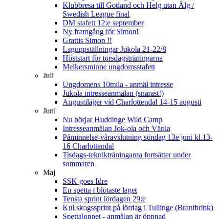
Klubbresa till Gotland och Helg utan Älg /
Swedish League final
DM stafett 12:e september
Ny framgång för Simon!
Grattis Simon !!
Laguppställningar Jukola 21-22/8
Höststart för torsdagsträningarna
Melkersminne ungdomsstafett
Juli
Ungdomens 10mila - anmäl intresse
Jukola intresseanmälan (snarast!)
Augustiläger vid Charlottendal 14-15 augusti
Juni
Nu börjar Huddinge Wild Camp
Intresseanmälan Jok-ola och Vänla
Påminnelse-våravslutning söndag 13e juni kl.13-
16 Charlottendal
Tisdags-teknikträningarna fortsätter under
sommaren
Maj
SSK goes Idre
En spetta i blötaste laget
Tensta sprint lördagen 29:e
Kul skogssprint på lördag i Tullinge (Brantbrink)
Spettaloppet - anmälan är öppnad