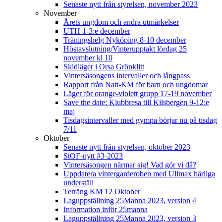
Senaste nytt från styrelsen, november 2023
November
Årets ungdom och andra utmärkelser
UTH 1-3:e december
Träningshelg Nyköping 8-10 december
Höstavslutning/Vinterupptakt lördag 25
november kl 10
Skidläger i Orsa Grönklitt
Vintersäsongens intervaller och långpass
Rapport från Natt-KM för barn och ungdomar
Läger för orange-violett grupp 17-19 november
Save the date: Klubbresa till Kilsbergen 9-12:e
maj
Tisdagsintervaller med gympa börjar nu på tisdag
7/11
Oktober
Senaste nytt från styrelsen, oktober 2023
StOF-nytt #3-2023
Vintersäsongen närmar sig! Vad gör vi då?
Uppdatera vintergarderoben med Ullmax härliga
underställ
Terräng KM 12 Oktober
Laguppställning 25Manna 2023, version 4
Information inför 25manna
Laguppställning 25Manna 2023, version 3