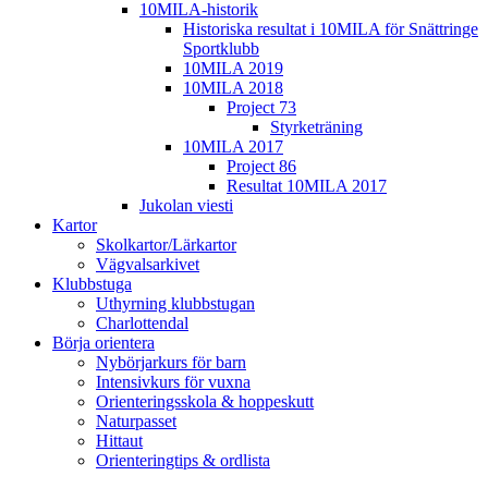
10MILA-historik
Historiska resultat i 10MILA för Snättringe
Sportklubb
10MILA 2019
10MILA 2018
Project 73
Styrketräning
10MILA 2017
Project 86
Resultat 10MILA 2017
Jukolan viesti
Kartor
Skolkartor/Lärkartor
Vägvalsarkivet
Klubbstuga
Uthyrning klubbstugan
Charlottendal
Börja orientera
Nybörjarkurs för barn
Intensivkurs för vuxna
Orienteringsskola & hoppeskutt
Naturpasset
Hittaut
Orienteringtips & ordlista