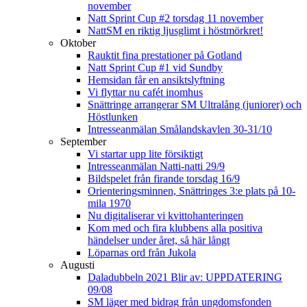
november
Natt Sprint Cup #2 torsdag 11 november
NattSM en riktig ljusglimt i höstmörkret!
Oktober
Rauktit fina prestationer på Gotland
Natt Sprint Cup #1 vid Sundby
Hemsidan får en ansiktslyftning
Vi flyttar nu cafét inomhus
Snättringe arrangerar SM Ultralång (juniorer) och
Höstlunken
Intresseanmälan Smålandskavlen 30-31/10
September
Vi startar upp lite försiktigt
Intresseanmälan Natti-natti 29/9
Bildspelet från firande torsdag 16/9
Orienteringsminnen, Snättringes 3:e plats på 10-
mila 1970
Nu digitaliserar vi kvittohanteringen
Kom med och fira klubbens alla positiva
händelser under året, så här långt
Löparnas ord från Jukola
Augusti
Daladubbeln 2021 Blir av: UPPDATERING
09/08
SM läger med bidrag från ungdomsfonden