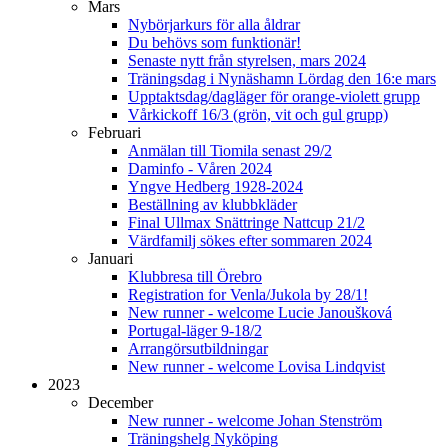
Mars
Nybörjarkurs för alla åldrar
Du behövs som funktionär!
Senaste nytt från styrelsen, mars 2024
Träningsdag i Nynäshamn Lördag den 16:e mars
Upptaktsdag/dagläger för orange-violett grupp
Vårkickoff 16/3 (grön, vit och gul grupp)
Februari
Anmälan till Tiomila senast 29/2
Daminfo - Våren 2024
Yngve Hedberg 1928-2024
Beställning av klubbkläder
Final Ullmax Snättringe Nattcup 21/2
Värdfamilj sökes efter sommaren 2024
Januari
Klubbresa till Örebro
Registration for Venla/Jukola by 28/1!
New runner - welcome Lucie Janoušková
Portugal-läger 9-18/2
Arrangörsutbildningar
New runner - welcome Lovisa Lindqvist
2023
December
New runner - welcome Johan Stenström
Träningshelg Nyköping