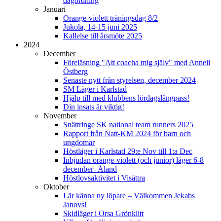
dagordning
Januari
Orange-violett träningsdag 8/2
Jukola, 14-15 juni 2025
Kallelse till årsmöte 2025
2024
December
Föreläsning "Att coacha mig själv" med Anneli
Östberg
Senaste nytt från styrelsen, december 2024
SM Läger i Karlstad
Hjälp till med klubbens lördagslångpass!
Din insats är viktig!
November
Snättringe SK national team runners 2025
Rapport från Natt-KM 2024 för barn och
ungdomar
Höstläger i Karlstad 29:e Nov till 1:a Dec
Inbjudan orange-violett (och junior) läger 6-8
december- Åland
Höstlovsaktivitet i Visättra
Oktober
Lär känna ny löpare – Välkommen Jekabs
Janovs!
Skidläger i Orsa Grönklitt