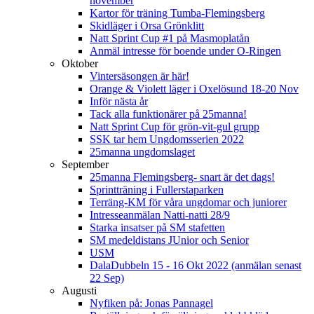
november
Kartor för träning Tumba-Flemingsberg
Skidläger i Orsa Grönklitt
Natt Sprint Cup #1 på Masmoplatån
Anmäl intresse för boende under O-Ringen
Oktober
Vintersäsongen är här!
Orange & Violett läger i Oxelösund 18-20 Nov
Inför nästa år
Tack alla funktionärer på 25manna!
Natt Sprint Cup för grön-vit-gul grupp
SSK tar hem Ungdomsserien 2022
25manna ungdomslaget
September
25manna Flemingsberg- snart är det dags!
Sprintträning i Fullerstaparken
Terräng-KM för våra ungdomar och juniorer
Intresseanmälan Natti-natti 28/9
Starka insatser på SM stafetten
SM medeldistans JUnior och Senior
USM
DalaDubbeln 15 - 16 Okt 2022 (anmälan senast
22 Sep)
Augusti
Nyfiken på: Jonas Pannagel