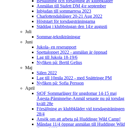
Beställning och försäljning av klubbkläder
Anmälan till Stafett DM 4:e september
Inbjudan till sommarresa 2023
Charlottendalsläger 20-21 Aug 2022
Höststart för torsdagsträningarna
Städdag i klubbstugan den 14:e augusti
Juli
Sommar-teknikträningar
Juni
Jukola- en reserapport
Spettaloppet 2022 - anmälan är öppnad
Lag till Jukola 18-19/6
Nyfiken på: Bertil Gelius
Maj
Sälen 2022
Lag till 10mila 2022 - med Snättringe PM
Nyfiken på: Sofia Persson
April
StOF Sommarläger för ungdomar 14-15 maj
Ågesta-Påminnelse-Anmäl senaste nu på torsdag
kväll 28e
Försäljning av klubbkläder vid torsdagsträningen
28/4
Ansök om att arbeta på Huddinge Wild Camp!
Måndag 11/4 öppnar anmälan till Huddinge Wild