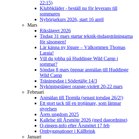
22:15)
Klubbkläder - beställ nu för leverans till
sommaren
Nybörjarkurs 2026, start 16 april
Mars
Rikslägret 2026
Tisdag 31 mars startar teknik-tisdagsträningarna
för säsongen!
Lär känna ny löpare – Välkommen Thomas
Laraia!
Vill du jobba på Huddinge Wild Camp i
sommar?
Söndag 8 mars öppnar anmälan till Huddinge
Wild Camp
Träningsdag i Södertälje 14/3
Nyköpingsläger orange-violett 20-22 mars
Februari
Anmälan till Tiomila (senast torsdag 26/2!)
Ett stort tack till en trotjänare, som lämnar
styrelsen
Årets ungdom 2025
Kallelse till Årsmöte 2026 (med dagordning)
O-ringen-info efter Årsmötet 17 feb
Ombyggnationer i Källbrink
Januari