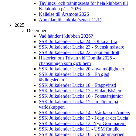
Tävlings- och träningsresa för hela klubben till
Katalonien påsk 2026
Kallelse till Årsmöte 2026
Anmälan till Jukola (senast 11/1)
2025
December
Vad händer i klubben 2026?
SSK Julkalender Lucka 24 - Olika är bra
SSK Julkalender Lucka 23 - Svensk mästare
SSK Julkalender Lucka 22 - spontanidrott
Historien om Tristan vid Tiomila 2025 -
chansningen som gick hem
SSK Julkalender Lucka 20 - nya möjligheter
SSK Julkalender Lucka 19 - En glad
tävlingsledare!
SSK Julkalender Lucka 18 - Etappvinst!
SSK Julkalender Lucka 17 - Finlandsbåten
SSK Julkalender Lucka 16 - Förstaårsjunior
SSK Julkalender Lucka 15 - tre löpare på
världskuppen
SSK Julkalender Lucka 14 - Vår kassör Anders
SSK Julkalender Lucka 13 - I dag är det Lucia!
SSK Julkalender Lucka 12 -Nya Gömmaren!
SSK Julkalender Lucka 11 - USM für alle
SSK Julkalender Lucka 10 - Ungdomsserien