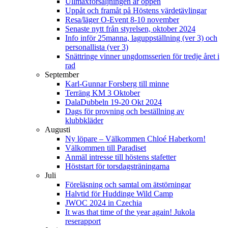
Ullmaxförsäljningen är öppen
Uppåt och framåt på Höstens värdetävlingar
Resa/läger O-Event 8-10 november
Senaste nytt från styrelsen, oktober 2024
Info inför 25manna, laguppställning (ver 3) och
personallista (ver 3)
Snättringe vinner ungdomsserien för tredje året i
rad
September
Karl-Gunnar Forsberg till minne
Terräng KM 3 Oktober
DalaDubbeln 19-20 Okt 2024
Dags för provning och beställning av
klubbkläder
Augusti
Ny löpare – Välkommen Chloé Haberkorn!
Välkommen till Paradiset
Anmäl intresse till höstens stafetter
Höststart för torsdagsträningarna
Juli
Föreläsning och samtal om ätstörningar
Halvtid för Huddinge Wild Camp
JWOC 2024 in Czechia
It was that time of the year again! Jukola
reserapport