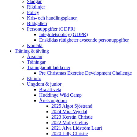
Stadgar
Riktlinjer
Policy
Kris- och handlingsplaner
Bildgalleri
Personuppgifter (GDPR)
Integritetspolicy (GDPR)
Enskildas rättigheter avseende personuppgifter
Kontakt
Träning & tävling
Årsplan
Träningar
Träningar att ladda ner
Pre Christmas Exercise Development Challenge
Elitinfo
Ungdom & junior
Bra att veta
Huddinge Wild Camp
Årets ungdom
2025 Algot Sjöstrand
2024 Mira Vejedal
2023 Kerstin Christie
2022 Molly Gelius
2021 Alva Lidström Lauri
2020 Lilly Christie