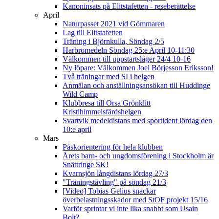
Kanoninsats på Elitstafetten - reseberättelse
April
Naturpasset 2021 vid Gömmaren
Lag till Elitstafetten
Träning i Björnkulla, Söndag 2/5
Harbromedeln Söndag 25:e April 10-11:30
Välkommen till uppstartsläger 24/4 10-16
Ny löpare: Välkommen Joel Börjesson Eriksson!
Två träningar med SI i helgen
Anmälan och anställningsansökan till Huddinge
Wild Camp
Klubbresa till Orsa Grönklitt
Kristihimmelsfärdshelgen
Svartvik medeldistans med sportident lördag den
10:e april
Mars
Påskorientering för hela klubben
Årets barn- och ungdomsförening i Stockholm är
Snättringe SK!
Kvarnsjön långdistans lördag 27/3
"Träningstävling" på söndag 21/3
[Video] Tobias Gelius snackar
överbelastningsskador med StOF projekt 15/16
Varför sprintar vi inte lika snabbt som Usain
Bolt?