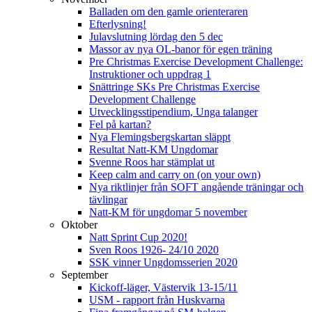
Balladen om den gamle orienteraren
Efterlysning!
Julavslutning lördag den 5 dec
Massor av nya OL-banor för egen träning
Pre Christmas Exercise Development Challenge:
Instruktioner och uppdrag 1
Snättringe SKs Pre Christmas Exercise
Development Challenge
Utvecklingsstipendium, Unga talanger
Fel på kartan?
Nya Flemingsbergskartan släppt
Resultat Natt-KM Ungdomar
Svenne Roos har stämplat ut
Keep calm and carry on (on your own)
Nya riktlinjer från SOFT angående träningar och
tävlingar
Natt-KM för ungdomar 5 november
Oktober
Natt Sprint Cup 2020!
Sven Roos 1926- 24/10 2020
SSK vinner Ungdomsserien 2020
September
Kickoff-läger, Västervik 13-15/11
USM - rapport från Huskvarna