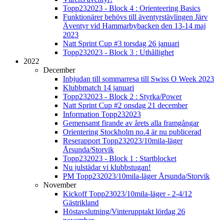
Topp232023 - Block 4 : Orienteering Basics
Funktionärer behövs till äventyrstävlingen Järv
Äventyr vid Hammarbybacken den 13-14 maj
2023
Natt Sprint Cup #3 torsdag 26 januari
Topp232023 - Block 3 : Uthållighet
2022
December
Inbjudan till sommarresa till Swiss O Week 2023
Klubbmatch 14 januari
Topp232023 - Block 2 : Styrka/Power
Natt Sprint Cup #2 onsdag 21 december
Information Topp232023
Gemensamt firande av årets alla framgångar
Orientering Stockholm no.4 är nu publicerad
Reserapport Topp232023/10mila-läger
Årsunda/Storvik
Topp232023 - Block 1 : Startblocket
Nu julstädar vi klubbstugan!
PM Topp232023/10mila-läger Årsunda/Storvik
November
Kickoff Topp23023/10mila-läger - 2-4/12
Gästrikland
Höstavslutning/Vinterupptakt lördag 26