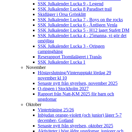
SSK Julkalender Lucka 9 - Legend
SSK Julkalender Lucka 8 Paradiset trail
Skidläger i Orsa Grönklitt
SSK Julkalender Lucka 7 - Boys on the rocks
SSK Julkalender Lucka 6 - Äntligen Venla
SSK Julkalender Lucka 5 - H12 laget Stafett DM
SSK Julkalender Lucka 4 - 25manna, vi gör det
omöjliga
SSK Julkalender Lucka 3 - Oringen
campinghäng
Reserapport Tiomilalägret i Tranås
SSK Julkalender Lucka 1
November
Höstavslutning/Vinterupptakt lördag 29
november kl 10
Senaste nytt från styrelsen, november 2025
O-ringen i Stockholm 2027
Rapport från Natt-KM 2025 för barn och
ungdomar
Oktober
Vinterträning 25/26
Inbjudan orange-violett (och junior) läger 5-7
december- Gotland
Senaste nytt från styrelsen, oktober 2025
Aktiviteter i höst äldre ungdomar, juniorer och