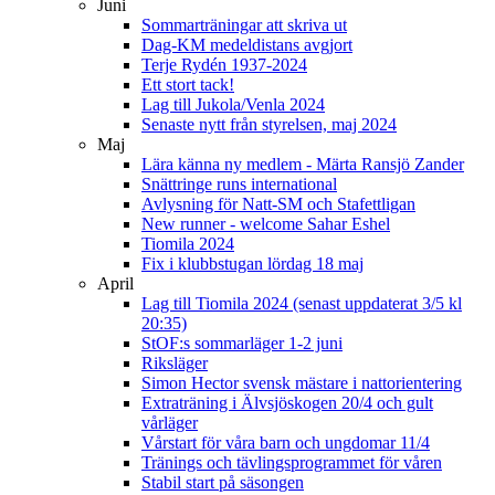
Juni
Sommarträningar att skriva ut
Dag-KM medeldistans avgjort
Terje Rydén 1937-2024
Ett stort tack!
Lag till Jukola/Venla 2024
Senaste nytt från styrelsen, maj 2024
Maj
Lära känna ny medlem - Märta Ransjö Zander
Snättringe runs international
Avlysning för Natt-SM och Stafettligan
New runner - welcome Sahar Eshel
Tiomila 2024
Fix i klubbstugan lördag 18 maj
April
Lag till Tiomila 2024 (senast uppdaterat 3/5 kl
20:35)
StOF:s sommarläger 1-2 juni
Riksläger
Simon Hector svensk mästare i nattorientering
Extraträning i Älvsjöskogen 20/4 och gult
vårläger
Vårstart för våra barn och ungdomar 11/4
Tränings och tävlingsprogrammet för våren
Stabil start på säsongen