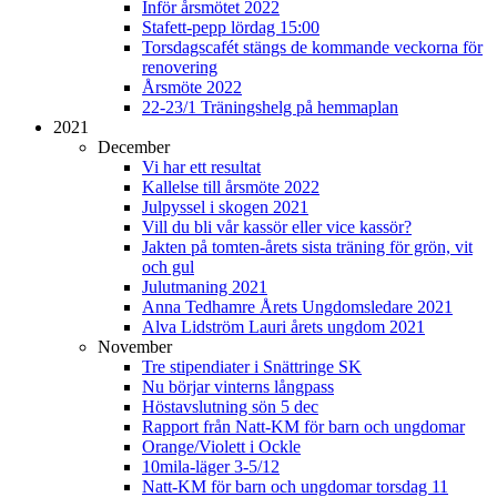
Inför årsmötet 2022
Stafett-pepp lördag 15:00
Torsdagscafét stängs de kommande veckorna för
renovering
Årsmöte 2022
22-23/1 Träningshelg på hemmaplan
2021
December
Vi har ett resultat
Kallelse till årsmöte 2022
Julpyssel i skogen 2021
Vill du bli vår kassör eller vice kassör?
Jakten på tomten-årets sista träning för grön, vit
och gul
Julutmaning 2021
Anna Tedhamre Årets Ungdomsledare 2021
Alva Lidström Lauri årets ungdom 2021
November
Tre stipendiater i Snättringe SK
Nu börjar vinterns långpass
Höstavslutning sön 5 dec
Rapport från Natt-KM för barn och ungdomar
Orange/Violett i Ockle
10mila-läger 3-5/12
Natt-KM för barn och ungdomar torsdag 11