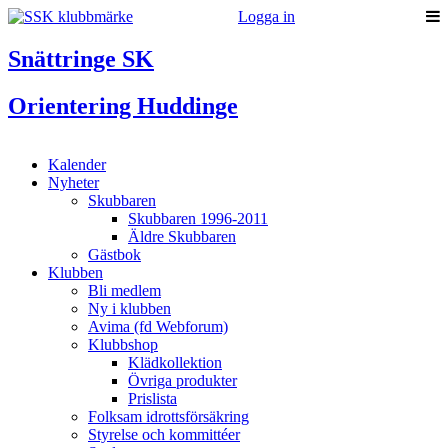
Logga in
Snättringe SK
Orientering Huddinge
Kalender
Nyheter
Skubbaren
Skubbaren 1996-2011
Äldre Skubbaren
Gästbok
Klubben
Bli medlem
Ny i klubben
Avima (fd Webforum)
Klubbshop
Klädkollektion
Övriga produkter
Prislista
Folksam idrottsförsäkring
Styrelse och kommittéer