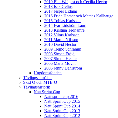
2019 Elin Wolgast och Cecilia Hector
2018 Isak Gelius
2017 Jesper Lidmar
2016 Frida Hector och Mattias Kallhauge
2015 Tobias Karlsson
2014 Ivar Lidström Lauri
2013 Kristina Tedhamre
2012 Vilma Karlsson
2011 Martin Nilsson
2010 David Hector
2009 Tiemo Schramm
2008 Simon Fröjd
2007 Simon Hector
2006 Maria Movin
2005 Jenny Dahlström
Ungdomsfonden
Tävlingsanmälan
Skid-O och MTB-O
Tävlingshistorik
Natt Sprint Cup
Natt sprint cup 2016
Natt Sprint Cup 2015
Natt Sprint Cup 2014
Natt Sprint Cup 2013
Natt Sprint Cup 2012