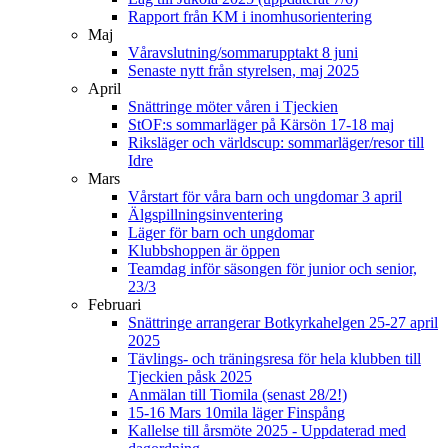
Rapport från KM i inomhusorientering
Maj
Våravslutning/sommarupptakt 8 juni
Senaste nytt från styrelsen, maj 2025
April
Snättringe möter våren i Tjeckien
StOF:s sommarläger på Kärsön 17-18 maj
Riksläger och världscup: sommarläger/resor till
Idre
Mars
Vårstart för våra barn och ungdomar 3 april
Älgspillningsinventering
Läger för barn och ungdomar
Klubbshoppen är öppen
Teamdag inför säsongen för junior och senior,
23/3
Februari
Snättringe arrangerar Botkyrkahelgen 25-27 april
2025
Tävlings- och träningsresa för hela klubben till
Tjeckien påsk 2025
Anmälan till Tiomila (senast 28/2!)
15-16 Mars 10mila läger Finspång
Kallelse till årsmöte 2025 - Uppdaterad med