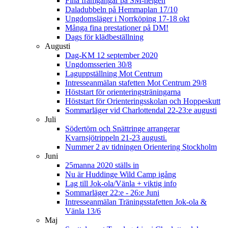
Fina framgångar på SM-helgen
Daladubbeln på Hemmaplan 17/10
Ungdomsläger i Norrköping 17-18 okt
Många fina prestationer på DM!
Dags för klädbeställning
Augusti
Dag-KM 12 september 2020
Ungdomsserien 30/8
Laguppställning Mot Centrum
Intresseanmälan stafetten Mot Centrum 29/8
Höststart för orienteringsträningarna
Höststart för Orienteringsskolan och Hoppeskutt
Sommarläger vid Charlottendal 22-23:e augusti
Juli
Södertörn och Snättringe arrangerar
Kvarnsjötrippeln 21-23 augusti.
Nummer 2 av tidningen Orientering Stockholm
Juni
25manna 2020 ställs in
Nu är Huddinge Wild Camp igång
Lag till Jok-ola/Vänla + viktig info
Sommarläger 22:e - 26:e Juni
Intresseanmälan Träningsstafetten Jok-ola &
Vänla 13/6
Maj