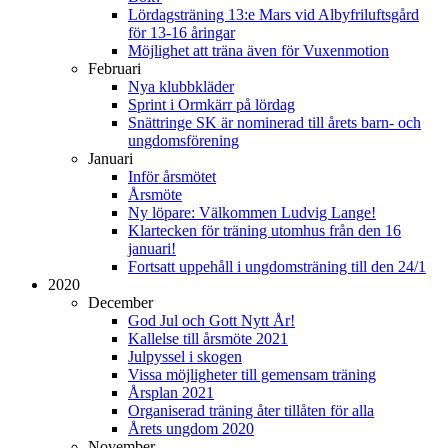
Lördagsträning 13:e Mars vid Albyfriluftsgård
för 13-16 åringar
Möjlighet att träna även för Vuxenmotion
Februari
Nya klubbkläder
Sprint i Ormkärr på lördag
Snättringe SK är nominerad till årets barn- och
ungdomsförening
Januari
Inför årsmötet
Årsmöte
Ny löpare: Välkommen Ludvig Lange!
Klartecken för träning utomhus från den 16
januari!
Fortsatt uppehåll i ungdomsträning till den 24/1
2020
December
God Jul och Gott Nytt År!
Kallelse till årsmöte 2021
Julpyssel i skogen
Vissa möjligheter till gemensam träning
Årsplan 2021
Organiserad träning åter tillåten för alla
Årets ungdom 2020
November