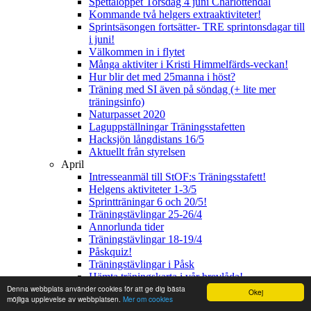
Spettaloppet Torsdag 4 juni Charlottendal
Kommande två helgers extraaktiviteter!
Sprintsäsongen fortsätter- TRE sprintonsdagar till
i juni!
Välkommen in i flytet
Många aktiviter i Kristi Himmelfärds-veckan!
Hur blir det med 25manna i höst?
Träning med SI även på söndag (+ lite mer
träningsinfo)
Naturpasset 2020
Laguppställningar Träningsstafetten
Hacksjön långdistans 16/5
Aktuellt från styrelsen
April
Intresseanmäl till StOF:s Träningsstafett!
Helgens aktiviteter 1-3/5
Sprintträningar 6 och 20/5!
Träningstävlingar 25-26/4
Annorlunda tider
Träningstävlingar 18-19/4
Påskquiz!
Träningstävlingar i Påsk
Hämta träningskarta i vår brevlåda!
Träningar för hemladdning och egen utskrift
Denna webbplats använder cookies för att ge dig bästa
Okej
möjliga upplevelse av webbplatsen.
Mer om cookies
Huddinge Wild Camp söker ledare