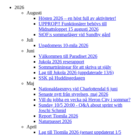
2026
Augusti
Hösten 2026 – en höst full av aktiviteter!
UPPROP!! Funktionärer behövs till
Midnattsloppet 15 augusti 2026
StOF:s sommarläger vid Sundby gård
Juli
Ungdomens 10-mila 2026
Juni
Välkommen till Paradiset 2026
Jukola 2026 reserapport
Sommarträningar för att skriva ut själv
Lag till Jukola 2026 (uppdaterade 13/6)
SSK på Huddingedagen
Maj
Nationaldagsmys vid Charlottendal 6 juni
Senaste nytt från styrelsen, maj 2026
Vill du jobba en vecka på Heron City i sommar?
Sunday 10/5 20:00 - Q&A about sprint with
Joschi Schmid
Report Tiomila 2026
Naturpasset 2026
April
Lag till Tiomila 2026 (senast uppdaterat 1/5