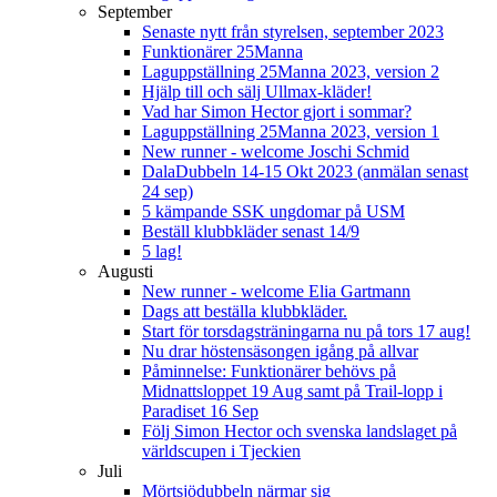
September
Senaste nytt från styrelsen, september 2023
Funktionärer 25Manna
Laguppställning 25Manna 2023, version 2
Hjälp till och sälj Ullmax-kläder!
Vad har Simon Hector gjort i sommar?
Laguppställning 25Manna 2023, version 1
New runner - welcome Joschi Schmid
DalaDubbeln 14-15 Okt 2023 (anmälan senast
24 sep)
5 kämpande SSK ungdomar på USM
Beställ klubbkläder senast 14/9
5 lag!
Augusti
New runner - welcome Elia Gartmann
Dags att beställa klubbkläder.
Start för torsdagsträningarna nu på tors 17 aug!
Nu drar höstensäsongen igång på allvar
Påminnelse: Funktionärer behövs på
Midnattsloppet 19 Aug samt på Trail-lopp i
Paradiset 16 Sep
Följ Simon Hector och svenska landslaget på
världscupen i Tjeckien
Juli
Mörtsjödubbeln närmar sig