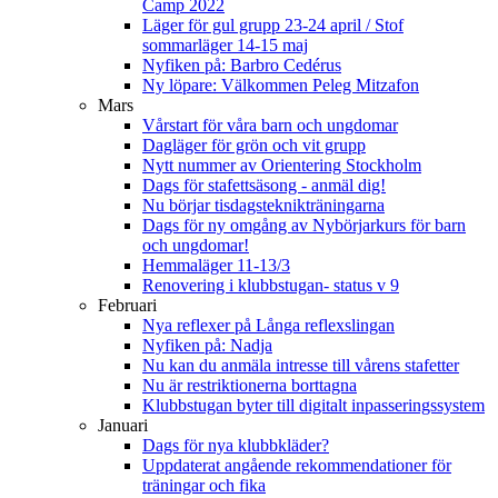
Camp 2022
Läger för gul grupp 23-24 april / Stof
sommarläger 14-15 maj
Nyfiken på: Barbro Cedérus
Ny löpare: Välkommen Peleg Mitzafon
Mars
Vårstart för våra barn och ungdomar
Dagläger för grön och vit grupp
Nytt nummer av Orientering Stockholm
Dags för stafettsäsong - anmäl dig!
Nu börjar tisdagsteknikträningarna
Dags för ny omgång av Nybörjarkurs för barn
och ungdomar!
Hemmaläger 11-13/3
Renovering i klubbstugan- status v 9
Februari
Nya reflexer på Långa reflexslingan
Nyfiken på: Nadja
Nu kan du anmäla intresse till vårens stafetter
Nu är restriktionerna borttagna
Klubbstugan byter till digitalt inpasseringssystem
Januari
Dags för nya klubbkläder?
Uppdaterat angående rekommendationer för
träningar och fika