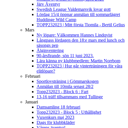
Järv Äventyr
Swedish League Valdemarsvik lovar gott
Lördag 15/4 öppnar anmälan till sommarlägret
Huddinge Wild Camp
TOPP232023 | Mitt första Tiomila - Bertil Gelius
Mars
Ny löpare: Välkommen Hannes Lindqvist
Långpass lördagen den 18:e mars med lunch och
säsongs pep
Älginventering
90-årsfirande, sön 11 juni 2023.
Lära känna ny klubbmedlem: Martin Norrbom
TOPP232023 | Hur går vinterträningen för våra
elitlöpare?
Februari
Sportlovsträning i Gömmarskogen
Anmälan till 10mila senast 28/2
Topp232023 - Block 6 : Fart
13-16 träff tillsammans med Tullinge
Januari
Damsamling 18 februari
Topp232023 - Block 5 : Uthållighet
Vuxenkurs maj 2023
Dags för klubbkläder
Vårens äventyr!