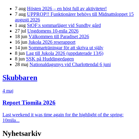
7 aug
Hösten 2026 – en höst full av aktiviteter!
7 aug
UPPROP!! Funktionärer behövs till Midnattsloppet 15
augusti 2026
1 aug
StOF:s sommarläger vid Sundby gård
27 jul
Ungdomens 10-mila 2026
18 jun
Välkommen till Paradiset 2026
16 jun
Jukola 2026 reserapport
14 jun
Sommarträningar för att skriva ut själv
8 jun
Lag till Jukola 2026 (uppdaterade 13/6)
8 jun
SSK på Huddingedagen
28 maj
Nationaldagsmys vid Charlottendal 6 juni
Skubbaren
4 maj
Report Tiomila 2026
Last weekend it was time again for the highlight of the spring:
10mila...
Nyhetsarkiv