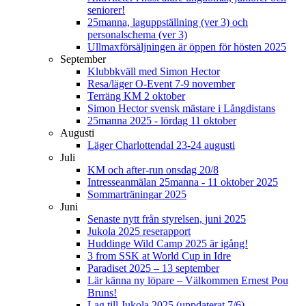
seniorer!
25manna, laguppställning (ver 3) och
personalschema (ver 3)
Ullmaxförsäljningen är öppen för hösten 2025
September
Klubbkväll med Simon Hector
Resa/läger O-Event 7-9 november
Terräng KM 2 oktober
Simon Hector svensk mästare i Långdistans
25manna 2025 - lördag 11 oktober
Augusti
Läger Charlottendal 23-24 augusti
Juli
KM och after-run onsdag 20/8
Intresseanmälan 25manna - 11 oktober 2025
Sommarträningar 2025
Juni
Senaste nytt från styrelsen, juni 2025
Jukola 2025 reserapport
Huddinge Wild Camp 2025 är igång!
3 from SSK at World Cup in Idre
Paradiset 2025 – 13 september
Lär känna ny löpare – Välkommen Ernest Pou
Bruns!
Lag till Jukola 2025 (uppdaterat 7/6)