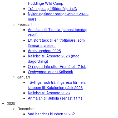
Huddinge Wild Camp
Träningsdag i Södertälje 14/3
Nyköpingsläger orange-violett 20-22
mars
Februari
Anmälan till Tiomila (senast torsdag
26/2!)
Ett stort tack till en trotjänare, som
lämnar styrelsen
Årets ungdom 2025
Kallelse till Årsmöte 2026 (med
dagordning)
O-ringen-info efter Årsmötet 17 feb
Ombyggnationer i Källbrink
Januari
Tävlings- och träningsresa för hela
klubben till Katalonien påsk 2026
Kallelse till Årsmöte 2026
Anmälan till Jukola (senast 11/1)
2025
December
Vad händer i klubben 2026?