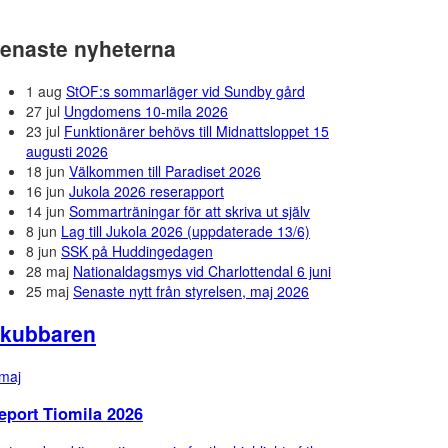
enaste nyheterna
1 aug
StOF:s sommarläger vid Sundby gård
27 jul
Ungdomens 10-mila 2026
23 jul
Funktionärer behövs till Midnattsloppet 15
augusti 2026
18 jun
Välkommen till Paradiset 2026
16 jun
Jukola 2026 reserapport
14 jun
Sommarträningar för att skriva ut själv
8 jun
Lag till Jukola 2026 (uppdaterade 13/6)
8 jun
SSK på Huddingedagen
28 maj
Nationaldagsmys vid Charlottendal 6 juni
25 maj
Senaste nytt från styrelsen, maj 2026
kubbaren
maj
eport Tiomila 2026