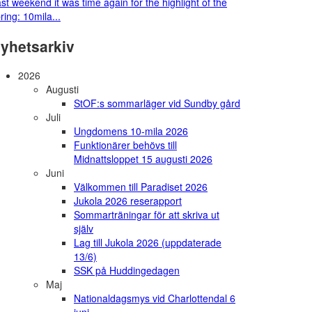
st weekend it was time again for the highlight of the
ring: 10mila...
yhetsarkiv
2026
Augusti
StOF:s sommarläger vid Sundby gård
Juli
Ungdomens 10-mila 2026
Funktionärer behövs till
Midnattsloppet 15 augusti 2026
Juni
Välkommen till Paradiset 2026
Jukola 2026 reserapport
Sommarträningar för att skriva ut
själv
Lag till Jukola 2026 (uppdaterade
13/6)
SSK på Huddingedagen
Maj
Nationaldagsmys vid Charlottendal 6