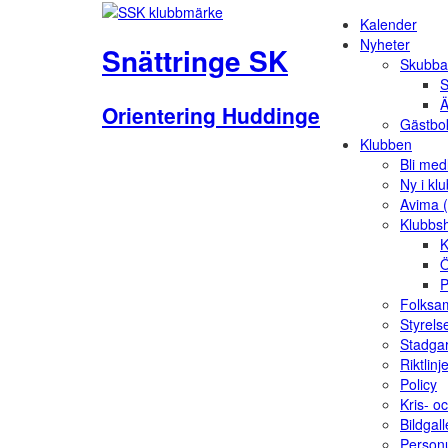
Kalender
Nyheter
Snättringe SK
Skubba
S
Ä
Orientering Huddinge
Gästbo
Klubben
Bli me
Ny i kl
Avima 
Klubbs
K
Ö
P
Folksam
Styrels
Stadga
Riktlinj
Policy
Kris- o
Bildgall
Person