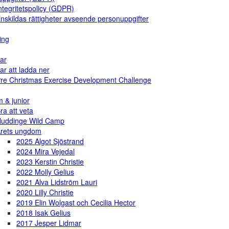
ntegritetspolicy (GDPR)
nskildas rättigheter avseende personuppgifter
ing
ar
ar att ladda ner
re Christmas Exercise Development Challenge
 & junior
ra att veta
uddinge Wild Camp
rets ungdom
2025 Algot Sjöstrand
2024 Mira Vejedal
2023 Kerstin Christie
2022 Molly Gelius
2021 Alva Lidström Lauri
2020 Lilly Christie
2019 Elin Wolgast och Cecilia Hector
2018 Isak Gelius
2017 Jesper Lidmar