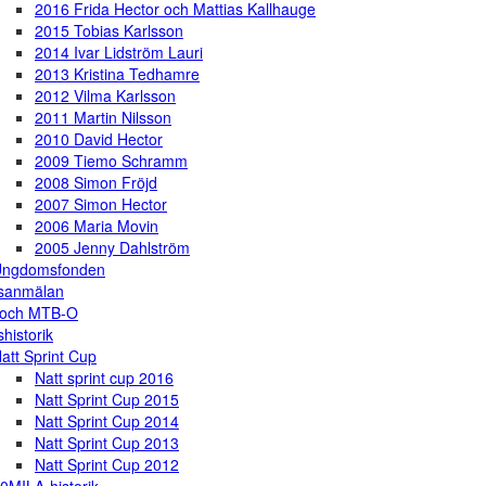
2016 Frida Hector och Mattias Kallhauge
2015 Tobias Karlsson
2014 Ivar Lidström Lauri
2013 Kristina Tedhamre
2012 Vilma Karlsson
2011 Martin Nilsson
2010 David Hector
2009 Tiemo Schramm
2008 Simon Fröjd
2007 Simon Hector
2006 Maria Movin
2005 Jenny Dahlström
Ungdomsfonden
gsanmälan
 och MTB-O
shistorik
att Sprint Cup
Natt sprint cup 2016
Natt Sprint Cup 2015
Natt Sprint Cup 2014
Natt Sprint Cup 2013
Natt Sprint Cup 2012