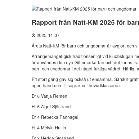
Rapport från Natt-KM 2025 för ba
2025-11-07
Årets Natt-KM för barn och ungdomar är avgjort och vi
Arrangemanget gick traditionsenligt vid klubbstugan me
år användes den nya Gömmarkartan och det fanns livere
barn och ungdomar i det något fuktiga vädret. Härligt a
Ett stort gäng gav sig också ut ensamma. Särskilt gratti
egen hand och till segrarna i huvudklasserna:
D16 Vanja Remén
H16 Algot Sjöstrand
D14 Rebecka Pannagel
H14 Melvin Hultin
D12 Hedda Sjöstrand