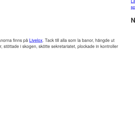
La
sp
N
norna finns på
Livelox
. Tack till alla som la banor, hängde ut
ler, stöttade i skogen, skötte sekretariatet, plockade in kontroller