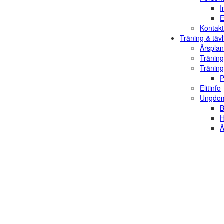
I
E
Kontakt
Träning & tävl
Årsplan
Träning
Träning
P
Elitinfo
Ungdom
B
H
Å