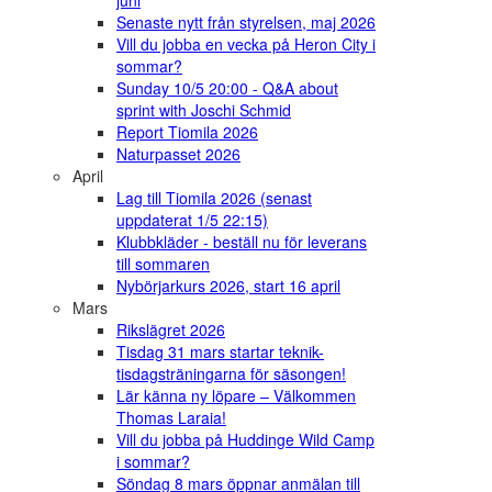
juni
Senaste nytt från styrelsen, maj 2026
Vill du jobba en vecka på Heron City i
sommar?
Sunday 10/5 20:00 - Q&A about
sprint with Joschi Schmid
Report Tiomila 2026
Naturpasset 2026
April
Lag till Tiomila 2026 (senast
uppdaterat 1/5 22:15)
Klubbkläder - beställ nu för leverans
till sommaren
Nybörjarkurs 2026, start 16 april
Mars
Rikslägret 2026
Tisdag 31 mars startar teknik-
tisdagsträningarna för säsongen!
Lär känna ny löpare – Välkommen
Thomas Laraia!
Vill du jobba på Huddinge Wild Camp
i sommar?
Söndag 8 mars öppnar anmälan till