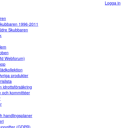
Logga in
ren
kubbaren 1996-2011
ldre Skubbaren
k
dlem
ubben
(fd Webforum)
hop
lädkollektion
vriga produkter
rislista
 idrottsförsäkring
e och kommittéer
r
er
ch handlingsplaner
eri
uppgifter (GDPR)