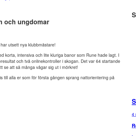
S
rn och ungdomar
 har utsett nya klubbmästare!
d korta, intensiva och lite kluriga banor som Rune hade lagt. I
sultat och två onlinekontroller i skogan. Det var 64 startande
tt se att så många vågar sig ut i mörkret!
s till alla er som för första gången sprang nattorientering på
S
4 
R