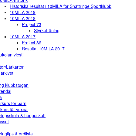
0MILA-historik
Historiska resultat i 10MILA för Snättringe Sportklubb
10MILA 2019
10MILA 2018
Project 73
Styrketräning
10MILA 2017
Project 86
Resultat 10MILA 2017
ukolan viesti
tor/Lärkartor
arkivet
ng klubbstugan
tendal
a
rkurs för barn
vkurs för vuxna
ringsskola & hoppeskutt
asset
ingtips & ordlista