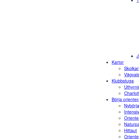
1
J
Kartor
Skolkar
Vägvals
Klubbstuga
Uthyrni
Charlot
Börja orienter
Nybörja
Intensi
Oriente
Naturp
Hittaut
Orienter