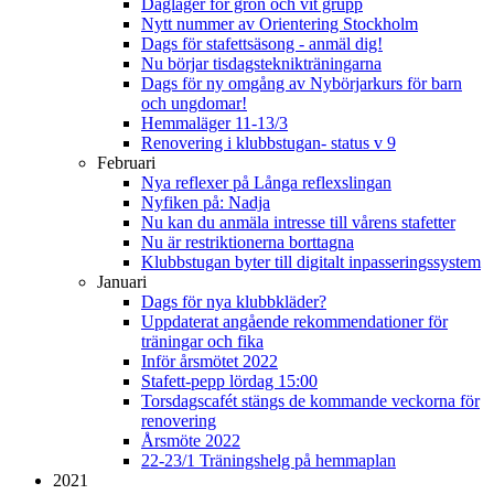
Dagläger för grön och vit grupp
Nytt nummer av Orientering Stockholm
Dags för stafettsäsong - anmäl dig!
Nu börjar tisdagsteknikträningarna
Dags för ny omgång av Nybörjarkurs för barn
och ungdomar!
Hemmaläger 11-13/3
Renovering i klubbstugan- status v 9
Februari
Nya reflexer på Långa reflexslingan
Nyfiken på: Nadja
Nu kan du anmäla intresse till vårens stafetter
Nu är restriktionerna borttagna
Klubbstugan byter till digitalt inpasseringssystem
Januari
Dags för nya klubbkläder?
Uppdaterat angående rekommendationer för
träningar och fika
Inför årsmötet 2022
Stafett-pepp lördag 15:00
Torsdagscafét stängs de kommande veckorna för
renovering
Årsmöte 2022
22-23/1 Träningshelg på hemmaplan
2021