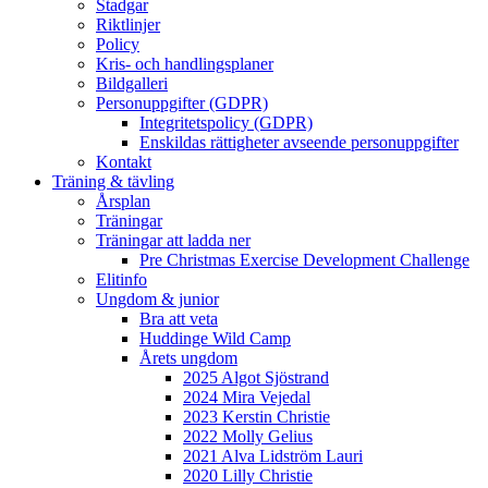
Stadgar
Riktlinjer
Policy
Kris- och handlingsplaner
Bildgalleri
Personuppgifter (GDPR)
Integritetspolicy (GDPR)
Enskildas rättigheter avseende personuppgifter
Kontakt
Träning & tävling
Årsplan
Träningar
Träningar att ladda ner
Pre Christmas Exercise Development Challenge
Elitinfo
Ungdom & junior
Bra att veta
Huddinge Wild Camp
Årets ungdom
2025 Algot Sjöstrand
2024 Mira Vejedal
2023 Kerstin Christie
2022 Molly Gelius
2021 Alva Lidström Lauri
2020 Lilly Christie