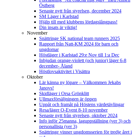
Östberg
Senaste nytt från styrelsen, december 2024
SM Läger i Karlstad
Hjälp till med klubbens lördagslångpass!
Din insats är viktig!
November
Snättringe SK national team runners 2025
Rapport från Natt-KM 2024 för barn och
ungdomar
Höstläger i Karlstad 29:e Nov till 1:a Dec
Inbjudan orange-violett (och junior) läger 6-8
december- Åland
Höstlovsaktivitet i Visättra
Oktober
Lär känna ny löpare – Välkommen Jekabs
Janovs!
Skidläger i Orsa Grönklitt
Ullmaxförsäljningen är öppen
Uppåt och framåt på Höstens värdetävlingar
Resa/läger O-Event 8-10 november
Senaste nytt från styrelsen, oktober 2024
Info inför 25manna, laguppställning (ver 3) och
personallista (ver 3)
Snättringe vinner ungdomsserien för tredje året i