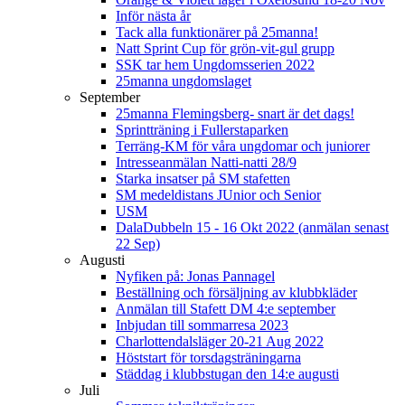
Inför nästa år
Tack alla funktionärer på 25manna!
Natt Sprint Cup för grön-vit-gul grupp
SSK tar hem Ungdomsserien 2022
25manna ungdomslaget
September
25manna Flemingsberg- snart är det dags!
Sprintträning i Fullerstaparken
Terräng-KM för våra ungdomar och juniorer
Intresseanmälan Natti-natti 28/9
Starka insatser på SM stafetten
SM medeldistans JUnior och Senior
USM
DalaDubbeln 15 - 16 Okt 2022 (anmälan senast
22 Sep)
Augusti
Nyfiken på: Jonas Pannagel
Beställning och försäljning av klubbkläder
Anmälan till Stafett DM 4:e september
Inbjudan till sommarresa 2023
Charlottendalsläger 20-21 Aug 2022
Höststart för torsdagsträningarna
Städdag i klubbstugan den 14:e augusti
Juli