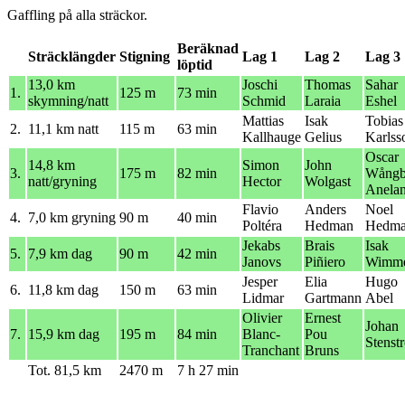
Gaffling på alla sträckor.
Beräknad
Sträcklängder
Stigning
Lag 1
Lag 2
Lag 3
löptid
13,0 km
Joschi
Thomas
Sahar
1.
125 m
73 min
skymning/natt
Schmid
Laraia
Eshel
Mattias
Isak
Tobias
2.
11,1 km natt
115 m
63 min
Kallhauge
Gelius
Karlss
Oscar
14,8 km
Simon
John
3.
175 m
82 min
Wångb
natt/gryning
Hector
Wolgast
Anela
Flavio
Anders
Noel
4.
7,0 km gryning
90 m
40 min
Poltéra
Hedman
Hedm
Jekabs
Brais
Isak
5.
7,9 km dag
90 m
42 min
Janovs
Piñiero
Wimm
Jesper
Elia
Hugo
6.
11,8 km dag
150 m
63 min
Lidmar
Gartmann
Abel
Olivier
Ernest
Johan
7.
15,9 km dag
195 m
84 min
Blanc-
Pou
Stenst
Tranchant
Bruns
Tot. 81,5 km
2470 m
7 h 27 min