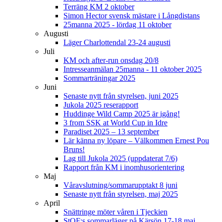
Terräng KM 2 oktober
Simon Hector svensk mästare i Långdistans
25manna 2025 - lördag 11 oktober
Augusti
Läger Charlottendal 23-24 augusti
Juli
KM och after-run onsdag 20/8
Intresseanmälan 25manna - 11 oktober 2025
Sommarträningar 2025
Juni
Senaste nytt från styrelsen, juni 2025
Jukola 2025 reserapport
Huddinge Wild Camp 2025 är igång!
3 from SSK at World Cup in Idre
Paradiset 2025 – 13 september
Lär känna ny löpare – Välkommen Ernest Pou
Bruns!
Lag till Jukola 2025 (uppdaterat 7/6)
Rapport från KM i inomhusorientering
Maj
Våravslutning/sommarupptakt 8 juni
Senaste nytt från styrelsen, maj 2025
April
Snättringe möter våren i Tjeckien
StOF:s sommarläger på Kärsön 17-18 maj