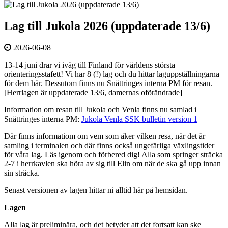
Lag till Jukola 2026 (uppdaterade 13/6)
2026-06-08
13-14 juni drar vi iväg till Finland för världens största
orienteringsstafett! Vi har 8 (!) lag och du hittar laguppställningarna
för dem här. Dessutom finns nu Snättringes interna PM för resan.
[Herrlagen är uppdaterade 13/6, damernas oförändrade]
Information om resan till Jukola och Venla finns nu samlad i
Snättringes interna PM:
Jukola Venla SSK bulletin version 1
Där finns informatiom om vem som åker vilken resa, när det är
samling i terminalen och där finns också ungefärliga växlingstider
för våra lag. Läs igenom och förbered dig! Alla som springer sträcka
2-7 i herrkavlen ska höra av sig till Elin om när de ska gå upp innan
sin sträcka.
Senast versionen av lagen hittar ni alltid här på hemsidan.
Lagen
Alla lag är preliminära, och det betyder att det fortsatt kan ske