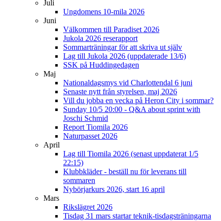
Juli
Ungdomens 10-mila 2026
Juni
Välkommen till Paradiset 2026
Jukola 2026 reserapport
Sommarträningar för att skriva ut själv
Lag till Jukola 2026 (uppdaterade 13/6)
SSK på Huddingedagen
Maj
Nationaldagsmys vid Charlottendal 6 juni
Senaste nytt från styrelsen, maj 2026
Vill du jobba en vecka på Heron City i sommar?
Sunday 10/5 20:00 - Q&A about sprint with
Joschi Schmid
Report Tiomila 2026
Naturpasset 2026
April
Lag till Tiomila 2026 (senast uppdaterat 1/5
22:15)
Klubbkläder - beställ nu för leverans till
sommaren
Nybörjarkurs 2026, start 16 april
Mars
Rikslägret 2026
Tisdag 31 mars startar teknik-tisdagsträningarna