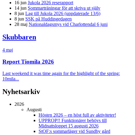
16 jun
Jukola 2026 reserapport
14 jun
Sommarträningar för att skriva ut själv
8 jun
Lag till Jukola 2026 (uppdaterade 13/6)
8 jun
SSK på Huddingedagen
28 maj
Nationaldagsmys vid Charlottendal 6 juni
Skubbaren
4 maj
Report Tiomila 2026
Last weekend it was time again for the highlight of the spring:
10mila...
Nyhetsarkiv
2026
Augusti
Hösten 2026 – en höst full av aktiviteter!
UPPROP!! Funktionärer behövs till
Midnattsloppet 15 augusti 2026
StOF:s sommarläger vid Sundby gård