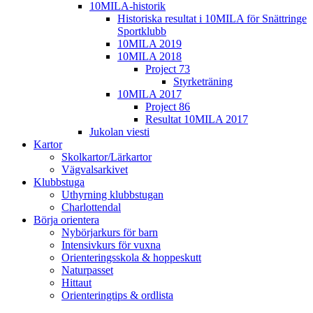
10MILA-historik
Historiska resultat i 10MILA för Snättringe
Sportklubb
10MILA 2019
10MILA 2018
Project 73
Styrketräning
10MILA 2017
Project 86
Resultat 10MILA 2017
Jukolan viesti
Kartor
Skolkartor/Lärkartor
Vägvalsarkivet
Klubbstuga
Uthyrning klubbstugan
Charlottendal
Börja orientera
Nybörjarkurs för barn
Intensivkurs för vuxna
Orienteringsskola & hoppeskutt
Naturpasset
Hittaut
Orienteringtips & ordlista