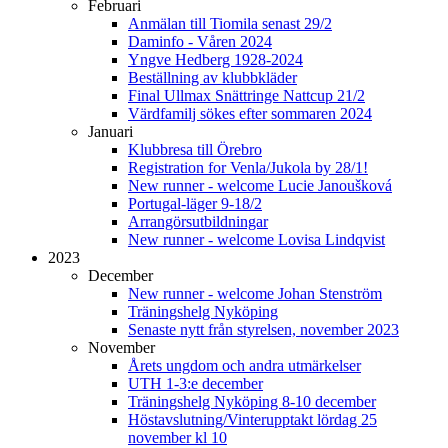
Februari
Anmälan till Tiomila senast 29/2
Daminfo - Våren 2024
Yngve Hedberg 1928-2024
Beställning av klubbkläder
Final Ullmax Snättringe Nattcup 21/2
Värdfamilj sökes efter sommaren 2024
Januari
Klubbresa till Örebro
Registration for Venla/Jukola by 28/1!
New runner - welcome Lucie Janoušková
Portugal-läger 9-18/2
Arrangörsutbildningar
New runner - welcome Lovisa Lindqvist
2023
December
New runner - welcome Johan Stenström
Träningshelg Nyköping
Senaste nytt från styrelsen, november 2023
November
Årets ungdom och andra utmärkelser
UTH 1-3:e december
Träningshelg Nyköping 8-10 december
Höstavslutning/Vinterupptakt lördag 25
november kl 10