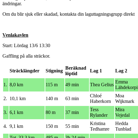
ändringar.
Om du blir sjuk eller skadad, kontakta din laguttagningsgrupp direkt
Venlakavlen
Start: Lördag 13/6 13:30
Gaffling på alla sträckor.
Beräknad
Sträcklängder
Stigning
Lag 1
Lag 2
löptid
Emma
1.
8,0 km
115 m
49 min
Thea Gelius
Lähdekorpi
Chloé
Moa
2.
10,1 km
140 m
63 min
Haberkorn
Wijkmark
Tess
Mira
3.
6,1 km
80 m
37 min
Rylander
Vejedal
Kristina
Hedda
4.
9,1 km
150 m
55 min
Tedhamre
Tunblad
Tot. 33,3 km
485 m
3h 24 min