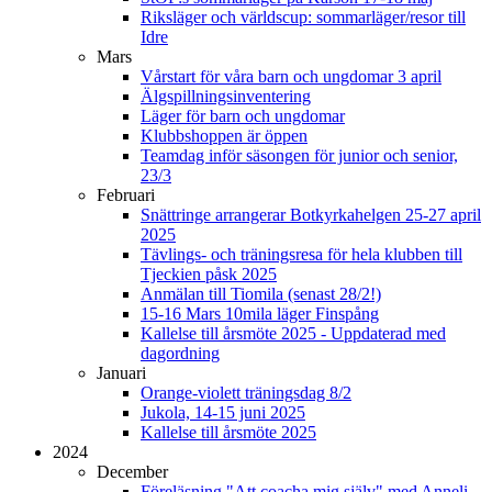
Riksläger och världscup: sommarläger/resor till
Idre
Mars
Vårstart för våra barn och ungdomar 3 april
Älgspillningsinventering
Läger för barn och ungdomar
Klubbshoppen är öppen
Teamdag inför säsongen för junior och senior,
23/3
Februari
Snättringe arrangerar Botkyrkahelgen 25-27 april
2025
Tävlings- och träningsresa för hela klubben till
Tjeckien påsk 2025
Anmälan till Tiomila (senast 28/2!)
15-16 Mars 10mila läger Finspång
Kallelse till årsmöte 2025 - Uppdaterad med
dagordning
Januari
Orange-violett träningsdag 8/2
Jukola, 14-15 juni 2025
Kallelse till årsmöte 2025
2024
December
Föreläsning "Att coacha mig själv" med Anneli