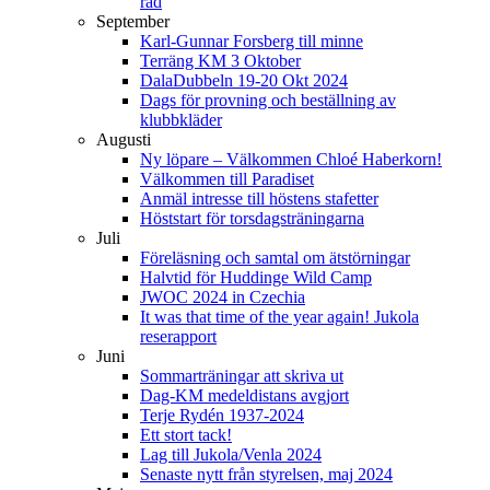
rad
September
Karl-Gunnar Forsberg till minne
Terräng KM 3 Oktober
DalaDubbeln 19-20 Okt 2024
Dags för provning och beställning av
klubbkläder
Augusti
Ny löpare – Välkommen Chloé Haberkorn!
Välkommen till Paradiset
Anmäl intresse till höstens stafetter
Höststart för torsdagsträningarna
Juli
Föreläsning och samtal om ätstörningar
Halvtid för Huddinge Wild Camp
JWOC 2024 in Czechia
It was that time of the year again! Jukola
reserapport
Juni
Sommarträningar att skriva ut
Dag-KM medeldistans avgjort
Terje Rydén 1937-2024
Ett stort tack!
Lag till Jukola/Venla 2024
Senaste nytt från styrelsen, maj 2024