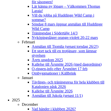
för säsongen!
Lär känna ny löpare – Välkommen Thomas
Laraia!
Vill du jobba på Huddinge Wild Camp i
sommar?
Söndag 8 mars öppnar anmälan till Huddinge
Wild Camp
Träningsdag i Södertälje 14/3
Nyköpingsläger orange-violett 20-22 mars
Februari
Anmälan till Tiomila (senast torsdag 26/2!)
Ett stort tack till en trotjänare, som lämnar
styrelsen
Årets ungdom 2025
Kallelse till Årsmöte 2026 (med dagordning)
O-ringen-info efter Årsmötet 17 feb
Ombyggnationer i Källbrink
Januari
Tävlings- och träningsresa för hela klubben till
Katalonien påsk 2026
Kallelse till Årsmöte 2026
Anmälan till Jukola (senast 11/1)
2025
December
Vad händer i klubben 2026?