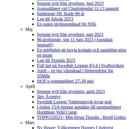
Senaste nytt från styrelsen, juni 2023
Augustiläger vid Charlottendal 12-13 augusti
Snättringe SK firade 90 år
Lag till Jukola 2023
En galen tävlingsmånad för SSK
Maj
Senaste nytt från styrelsen, maj 2023
90-årsfirande, sön 11 juni 2023 (Anmälan
öppnad!)
En möjlighet att knyta kontakt och samtidigt göra
en insats
Lag till Tiomila 2023
Full fart på Swedish League #3-4 i Svalboviken
April – en bra vårmånad i förberedelse för
10Mila
StOF:s sommarläger 27-28 maj
April
Senaste nytt från styrelsen, april 2023
Järv Äventyr
Swedish League Valdemarsvik lovar gott
Lördag 15/4 öppnar anmälan till sommarlägret
Huddinge Wild Camp
TOPP232023 | Mitt första Tiomila - Bertil Gelius
Mars
Ny löpare: Välkommen Hannes Lindqvist