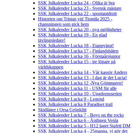
SSK Julkalender Lucka 24 - Olika är bra
SSK Julkalender Lucka 23 - Svensk mästare
SSK Julkalender Lucka 22 - spontanidrott
Historien om Tristan vid Tiomila 2025 -
chansningen som gick hem
SSK Julkalender Lucka 20 - nya möjligheter
SSK Julkalender Lucka 19 - En glad
tävlingsledare!
SSK Julkalender Lucka 18 - Etappvinst!
SSK Julkalender Lucka 17 - Finlandsbåten
SSK Julkalender Lucka 16 - Förstaårsjunior
SSK Julkalender Lucka 15 - tre löpare på
världskuppen
SSK Julkalender Lucka 14 - Vår kassör Anders
SSK Julkalender Lucka 13 - I dag är det Lucia!
SSK Julkalender Lucka 12 -Nya Gömmaren!
SSK Julkalender Lucka 11 - USM für alle
SSK Julkalender Lucka 10 - Ungdomsserien
SSK Julkalender Lucka 9 - Legend
SSK Julkalender Lucka 8 Paradiset trail
Skidläger i Orsa Grönklitt
SSK Julkalender Lucka 7 - Boys on the rocks
SSK Julkalender Lucka 6 - Äntligen Venla
SSK Julkalender Lucka 5 - H12 laget Stafett DM
SSK Julkalender Lucka 4 - 25manna, vi gör det