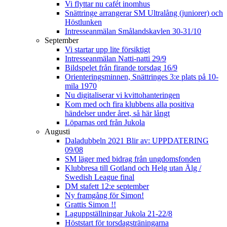
Vi flyttar nu cafét inomhus
Snättringe arrangerar SM Ultralång (juniorer) och
Höstlunken
Intresseanmälan Smålandskavlen 30-31/10
September
Vi startar upp lite försiktigt
Intresseanmälan Natti-natti 29/9
Bildspelet från firande torsdag 16/9
Orienteringsminnen, Snättringes 3:e plats på 10-
mila 1970
Nu digitaliserar vi kvittohanteringen
Kom med och fira klubbens alla positiva
händelser under året, så här långt
Löparnas ord från Jukola
Augusti
Daladubbeln 2021 Blir av: UPPDATERING
09/08
SM läger med bidrag från ungdomsfonden
Klubbresa till Gotland och Helg utan Älg /
Swedish League final
DM stafett 12:e september
Ny framgång för Simon!
Grattis Simon !!
Laguppställningar Jukola 21-22/8
Höststart för torsdagsträningarna