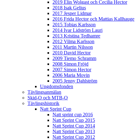
2019 Elin Wolgast och Cecilia Hector
2018 Isak Gelius
2017 Jesper Lidmar
2016 Frida Hector och Mattias Kallhauge
2015 Tobias Karlsson
2014 Ivar Lidström Lauri
2013 Kristina Tedhamre
2012 Vilma Karlsson
2011 Martin Nilsson
2010 David Hector
2009 Tiemo Schramm
2008 Simon Fröjd
2007 Simon Hector
2006 Maria Movin
2005 Jenny Dahlström
Ungdomsfonden
Tävlingsanmälan
Skid-O och MTB-O
Tävlingshistorik
Natt Sprint Cup
Natt sprint cup 2016
Natt Sprint Cup 2015
Natt Sprint Cup 2014
Natt Sprint Cup 2013
Natt Sprint Cup 2012