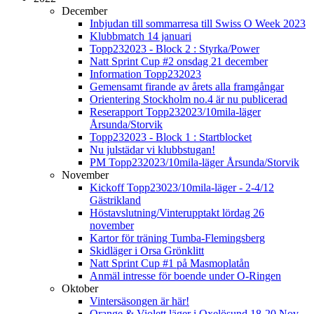
December
Inbjudan till sommarresa till Swiss O Week 2023
Klubbmatch 14 januari
Topp232023 - Block 2 : Styrka/Power
Natt Sprint Cup #2 onsdag 21 december
Information Topp232023
Gemensamt firande av årets alla framgångar
Orientering Stockholm no.4 är nu publicerad
Reserapport Topp232023/10mila-läger
Årsunda/Storvik
Topp232023 - Block 1 : Startblocket
Nu julstädar vi klubbstugan!
PM Topp232023/10mila-läger Årsunda/Storvik
November
Kickoff Topp23023/10mila-läger - 2-4/12
Gästrikland
Höstavslutning/Vinterupptakt lördag 26
november
Kartor för träning Tumba-Flemingsberg
Skidläger i Orsa Grönklitt
Natt Sprint Cup #1 på Masmoplatån
Anmäl intresse för boende under O-Ringen
Oktober
Vintersäsongen är här!
Orange & Violett läger i Oxelösund 18-20 Nov