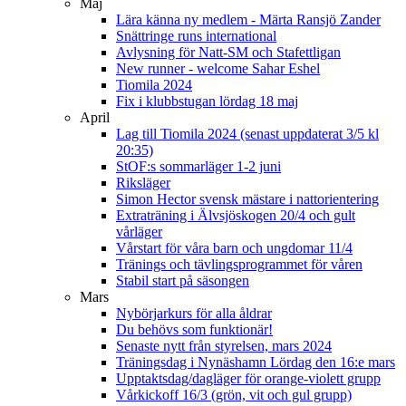
Maj
Lära känna ny medlem - Märta Ransjö Zander
Snättringe runs international
Avlysning för Natt-SM och Stafettligan
New runner - welcome Sahar Eshel
Tiomila 2024
Fix i klubbstugan lördag 18 maj
April
Lag till Tiomila 2024 (senast uppdaterat 3/5 kl
20:35)
StOF:s sommarläger 1-2 juni
Riksläger
Simon Hector svensk mästare i nattorientering
Extraträning i Älvsjöskogen 20/4 och gult
vårläger
Vårstart för våra barn och ungdomar 11/4
Tränings och tävlingsprogrammet för våren
Stabil start på säsongen
Mars
Nybörjarkurs för alla åldrar
Du behövs som funktionär!
Senaste nytt från styrelsen, mars 2024
Träningsdag i Nynäshamn Lördag den 16:e mars
Upptaktsdag/dagläger för orange-violett grupp
Vårkickoff 16/3 (grön, vit och gul grupp)