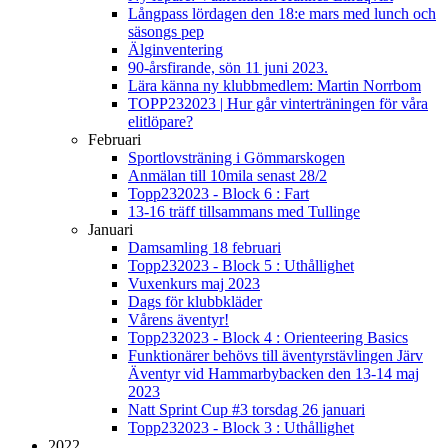
Långpass lördagen den 18:e mars med lunch och
säsongs pep
Älginventering
90-årsfirande, sön 11 juni 2023.
Lära känna ny klubbmedlem: Martin Norrbom
TOPP232023 | Hur går vinterträningen för våra
elitlöpare?
Februari
Sportlovsträning i Gömmarskogen
Anmälan till 10mila senast 28/2
Topp232023 - Block 6 : Fart
13-16 träff tillsammans med Tullinge
Januari
Damsamling 18 februari
Topp232023 - Block 5 : Uthållighet
Vuxenkurs maj 2023
Dags för klubbkläder
Vårens äventyr!
Topp232023 - Block 4 : Orienteering Basics
Funktionärer behövs till äventyrstävlingen Järv
Äventyr vid Hammarbybacken den 13-14 maj
2023
Natt Sprint Cup #3 torsdag 26 januari
Topp232023 - Block 3 : Uthållighet
2022