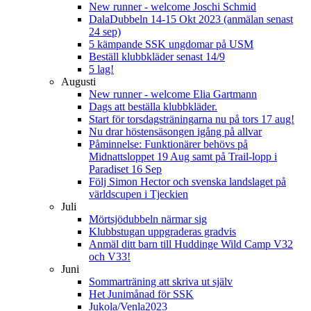
New runner - welcome Joschi Schmid
DalaDubbeln 14-15 Okt 2023 (anmälan senast
24 sep)
5 kämpande SSK ungdomar på USM
Beställ klubbkläder senast 14/9
5 lag!
Augusti
New runner - welcome Elia Gartmann
Dags att beställa klubbkläder.
Start för torsdagsträningarna nu på tors 17 aug!
Nu drar höstensäsongen igång på allvar
Påminnelse: Funktionärer behövs på
Midnattsloppet 19 Aug samt på Trail-lopp i
Paradiset 16 Sep
Följ Simon Hector och svenska landslaget på
världscupen i Tjeckien
Juli
Mörtsjödubbeln närmar sig
Klubbstugan uppgraderas gradvis
Anmäl ditt barn till Huddinge Wild Camp V32
och V33!
Juni
Sommarträning att skriva ut själv
Het Junimånad för SSK
Jukola/Venla2023