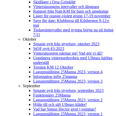
Skidläger i Orsa Grönklitt
Vintersäsongens intervaller och långpass
Rapport från Natt-KM för barn och ungdomar
Läger för orange-violett grupp 17-19 november
Save the date: Klubbresa till Kilsbergen 9-12:e
maj
Tisdagsintervaller med gympa börjar nu på tisdag
7/11
Oktober
Senaste nytt från styrelsen, oktober 2023
StOF-nytt #3-2023
Vintersäsongen närmar sig! Vad gör vi då?
Uppdatera vintergarderoben med Ullmax härliga
underställ
Terräng KM 12 Oktober
Laguppställning 25Manna 2023, version 4
Information inför 25manna
Laguppställning 25Manna 2023, version 3
September
Senaste nytt från styrelsen, september 2023
Funktionärer 25Manna
Laguppställning 25Manna 2023, version 2
Hjälp till och sälj Ullmax-kläder!
Vad har Simon Hector gjort i sommar?
Laguppställning 25Manna 2023, version 1