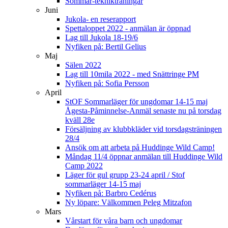
Sommar-teknikträningar
Juni
Jukola- en reserapport
Spettaloppet 2022 - anmälan är öppnad
Lag till Jukola 18-19/6
Nyfiken på: Bertil Gelius
Maj
Sälen 2022
Lag till 10mila 2022 - med Snättringe PM
Nyfiken på: Sofia Persson
April
StOF Sommarläger för ungdomar 14-15 maj
Ågesta-Påminnelse-Anmäl senaste nu på torsdag
kväll 28e
Försäljning av klubbkläder vid torsdagsträningen
28/4
Ansök om att arbeta på Huddinge Wild Camp!
Måndag 11/4 öppnar anmälan till Huddinge Wild
Camp 2022
Läger för gul grupp 23-24 april / Stof
sommarläger 14-15 maj
Nyfiken på: Barbro Cedérus
Ny löpare: Välkommen Peleg Mitzafon
Mars
Vårstart för våra barn och ungdomar