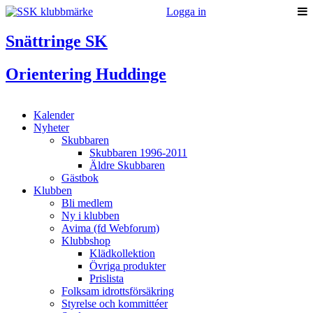
Logga in
Snättringe SK
Orientering Huddinge
Kalender
Nyheter
Skubbaren
Skubbaren 1996-2011
Äldre Skubbaren
Gästbok
Klubben
Bli medlem
Ny i klubben
Avima (fd Webforum)
Klubbshop
Klädkollektion
Övriga produkter
Prislista
Folksam idrottsförsäkring
Styrelse och kommittéer