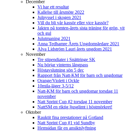
December
Vi har ett resultat
Kallelse till årsmöte 2022
Julpyssel i skogen 2021
Vill du bli vår kassör eller vice kassör?
Jakten på tomten-årets sista träning för grön, vit
och gul
Julutmaning 2021
Anna Tedhamre Årets Ungdomsledare 2021
Alva Lidström Lauri årets ungdom 2021
November
Tre stipendiater i Snättringe SK
Nu börjar vinterns långpass
Höstavslutning sön 5 dec
Rapport från Natt-KM för barn och ungdomar
Orange/Violett i Ockle
10mila-läger 3-5/12
Natt-KM för barn och ungdomar torsdag 11
november
Natt Sprint Cup #2 torsdag 11 november
NattSM en riktig ljusglimt i höstmörkret!
Oktober
Rauktit fina prestationer på Gotland
Natt Sprint Cup #1 vid Sundby
Hemsidan får en ansiktslyftning