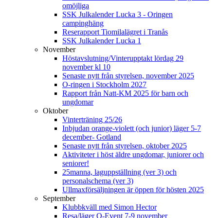
omöjliga
SSK Julkalender Lucka 3 - Oringen
campinghäng
Reserapport Tiomilalägret i Tranås
SSK Julkalender Lucka 1
November
Höstavslutning/Vinterupptakt lördag 29
november kl 10
Senaste nytt från styrelsen, november 2025
O-ringen i Stockholm 2027
Rapport från Natt-KM 2025 för barn och
ungdomar
Oktober
Vinterträning 25/26
Inbjudan orange-violett (och junior) läger 5-7
december- Gotland
Senaste nytt från styrelsen, oktober 2025
Aktiviteter i höst äldre ungdomar, juniorer och
seniorer!
25manna, laguppställning (ver 3) och
personalschema (ver 3)
Ullmaxförsäljningen är öppen för hösten 2025
September
Klubbkväll med Simon Hector
Resa/läger O-Event 7-9 november